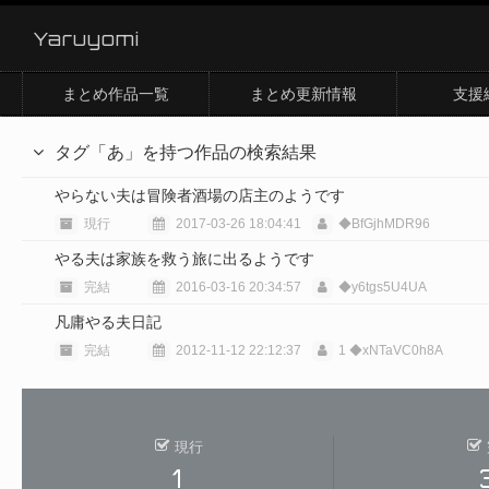
Yaruyomi
まとめ作品一覧
まとめ更新情報
支援
タグ「あ」を持つ作品の検索結果
やらない夫は冒険者酒場の店主のようです
現行
2017-03-26 18:04:41
◆BfGjhMDR96
やる夫は家族を救う旅に出るようです
完結
2016-03-16 20:34:57
◆y6tgs5U4UA
凡庸やる夫日記
完結
2012-11-12 22:12:37
1 ◆xNTaVC0h8A
現行
1