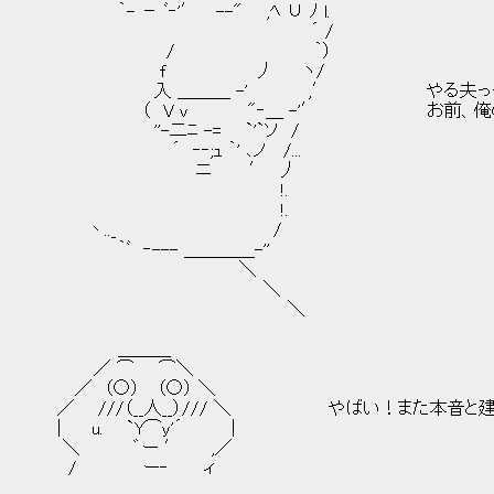
｀- － ﾞ‐'′ --" ,ﾍ ∪ ﾉ l.
´ /
/ ｀）
f 丿 ヽ/
入 ＿＿＿ -' ,′ やる夫っっっっっ
（ V ｖ "‐＿ -'′ お前、俺の妹を
''-二ﾆ -= `'`ソ /
´ ‐‐;ｭ ｀' ､ノ /...
ニ ′ 丿
!.
!.
丶.._ /
｀ﾞ ‐--- ＿＿＿＿-''
＼
＼
＼
＿＿＿
／ ⌒ ⌒＼
／ （○） （○） ＼
／ ///（__人__）/// ＼ やばい！また本音と
| u. `Y⌒y'´ |
＼ ゛ー ′ ,／
/ ー‐ ィ