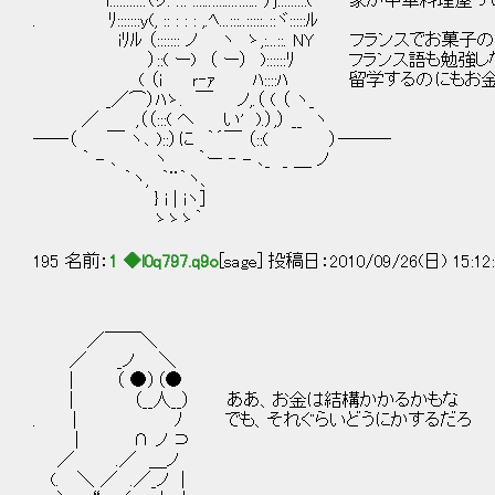
i:::::::::::'(ッ. .:: ::::..::::....::::.. ）j:::::::::( 家が
. ﾘ:::::::y(, :: : : : ,.ﾍ...:::..:::::..::ヾ:::::ﾙ
iﾘﾙ （::::::: ノ ヽ ゝ,:...::. NY フランスでお
）::( ー) （ ー） )::::::ﾘ フランス語も勉強し
( （i ｒ‐ｧ ﾊ::::ﾊ 留学するのにもお金か
_／⌒）ﾊゝ. ￣ ノ,.（ ( （ ヽ_
／ ,（（:::( ヘ い' ).）,） __ ヽ
――（ ￣ ヽ､ )::）に ｀´￣ （::( ）―――
｀ - ､ ヽ ｀ー ‐ - ､_ _ ＿ ノ
｀ヽ, ｀¨｀ヽ、
} i | iヽ]
ゝゝゝ｀
195 名前：
1 ◆l0q797.q9o
[sage] 投稿日：2010/09/26(日) 15:12
／￣￣＼
／ _ノ ＼
| （ ●）（●
| （__人__） ああ、お金は結構かかるかもな
. | ﾉ でも、それぐらいどうにかするだろ
| ∩ ノ ⊃
／ .／ ＿ノ
(. ＼ ／ .／_ノ │