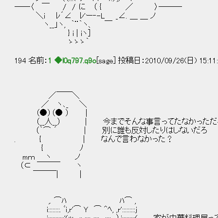
――〈 ￣ / / に （ { ／ 〉―――
＼i ﾚ´∠ ﾚ'ー‐-L _∠. ＿ ＿ ノ
ヽ__」ヽ, ｀¨｀ヽ、 ￣
} i | iヽ]
ゝゝゝ｀
194 名前：
1 ◆l0q797.q9o
[sage] 投稿日：2010/09/26(日) 15:11
／￣￣＼
／ ヽ､_ ＼
（●）（● ） |
（__人__） | 今までそんな事言ってたなかっただ
（｀⌒ ´ | 別に誰も反対したりはしないだろ
. { | なんで言わなかった？
{ ﾉ
mｍ ヽ ノ
（⊂ ￣￣￣ ヽ
￣￣￣| |
,. ⌒ﾊ ﾊ⌒ ,
i::::::::. ﾞｉ,r'⌒ Ｙ ⌒ ^ﾍ, ,r':::::::::j