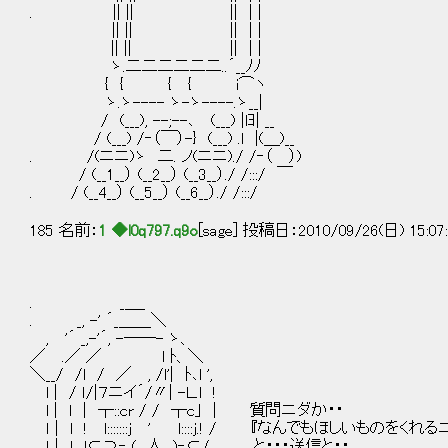
. || || || | |
|| || || | |
|| || || | |
ゝ.二二二二二二..´__ﾉﾉ
{ { { { i⌒ヽ
ゝ.ゝ---- ゝ-ゝ----.ゝ__|
/ (___), --;--､ (___) |lﾖ| __
/ (___) /‐（￣）-} (___) .l |(＿)__
. /(ニニ)ゝ 二. ノ(ニニ)./ /‐（ ）)
/ (__1__） (__2__） (__3__）./ /:::/ ￣
. / (__4__） (__5__） (__6__）./ /:::/
185 名前：
1 ◆l0q797.q9o
[sage] 投稿日：2010/09/26(日) 15:07
. _＿_
. _, -' ´_＿＿＼
, '´ _,-'´, -――- ゝ、
／ .／ ／ l ﾄ、＼
＼__/ /l / ／ , /l'| ﾄ､l ',
l | / ｌ/|７ニイ´/〃| -Ｌ.l !
l | l | ┬::cr / / ┬c｣ | 質問ニダか・・
ｌ | l ! l:::::::j ' l::::j.! / 『なんでもほしいものをく
ｌ | l l⊂⊃‐ (__人__)‐⊂/ と・・・送信と・・