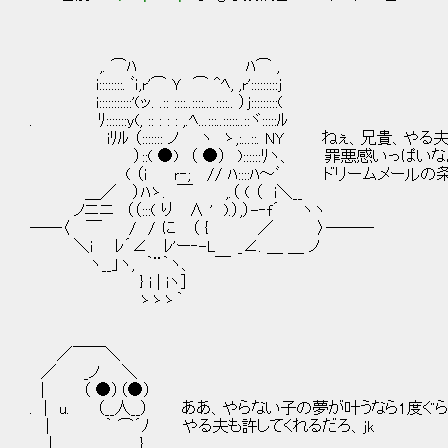
,. ⌒ﾊ ﾊ⌒ ,
i::::::::. ﾞｉ,r'⌒ Ｙ ⌒ ^ﾍ, ,r':::::::::j
i:::::::::::'(ッ. .:: ::::..::::....::::.. ）j:::::::::(
. ﾘ:::::::y(, :: : : : ,.ﾍ...:::..:::::..::ヾ:::::ﾙ
iﾘﾙ （::::::: ノ ヽ ゝ,:...::. NY ねぇ、兄貴
）::( ●) （ ●） )::::::ﾘヽ、 罪悪感いっぱい
( （i ｒ‐; // ﾊ::::ﾊ～ﾞ ドリームメールの
＿／ ）ﾊゝ. ￣ ,.（ ( （ i＼__
ノニニ （（:::( り ∧ ' ).）,）-‐f´ ヽヽ
――〈 ￣ / / に （ { ／ 〉―――
＼i ﾚ´∠ ﾚ'ー‐-L _∠. ＿ ＿ ノ
ヽ__」ヽ, ｀¨｀ヽ、 ￣
} i | iヽ]
ゝゝゝ｀
／￣￣＼
／ _ノ ＼
| （ ●）（●）
. | u. （__人__） ああ、やらない子の夢が叶うなら1度ぐ
| ｀ ⌒´ﾉ やる夫も許してくれるだろ、jk
. | }