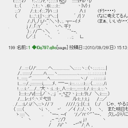
l:.:.:.::.ｨｿ !:.､:.:./r,ヾ;.:.:.:.:l f込厂｀:::::::{ﾃｌﾚヽ|〉
l:.:.（ ,':.:!.:.ヽ ､6ｌ.:.:.:.l:::￣ 丶}Ｖ〉:l
:.:.ｿ /:.:l:.:.ｲ:.:.ﾌ|ﾊ :.:.l ∧:l (ﾁﾗ・・・・)
（ l:.:.,':.:l_|ヽ:.:.lヘ.:.:| ´ /| ｿ (なに考えて
/:.八丿l,/‐~:＼ヽﾄ､:.. ┬‐-ｲ:ﾒ (まぁ、いいか・・
. j /.:.「::Y´ ｀ ヽへ 千7
）:: //⌒ヽ＼ ', ´`‐-、
（／:.{ ｀ヽ、 . ..:; ∟
199 名前：
1 ◆l0q797.q9o
[sage] 投稿日：2010/09/26(日) 15:13
/....::::（ﾉ/'..............へ....................＼:.:.:.:.ヽ:.:〈ヽ:.:.:.::.:.:...|
/...:::::::::/.............ﾊ.........ヽ.......................､..........:.:...:.:.:.:.:.::.:l
!...::::::; '"..................ﾍ...................................ヽ:./ ....:.:.:.:.:.:.i
l.....::::/..;:::::::::::::i,..........ﾒ､ '''''''ー.:i::::..:.:..:.:.l::.:.:〈.....:.:.:.:./i
!..:.:.:i:.:'....../....'大丶::i...::l:::_∧:::::i:::::,:::::::::l:./:.:i::::.:.i:.::.:ヽ
}:::::l::::/V|::::::|ノ｀ヽ､:.j ´-_ﾍZﾂ丶j:::::l:::ﾘl:./ ＼:i:::::::.）
/......ﾚ:::lヾ:ヽ.ゞ弋ﾘ} ￣ ﾉﾚ.l::..!:.l:.j /.:::／
. /.....::lノ.:i/:＼::::ゝ// ｿ ///ﾉ,:'j:::|（:.::l. （::/
〈 ::::::（ ヽi. ヽ、 ‐' ／ｲ /:::ﾉ､ヽ） ヽ、 また
ゝ::::::＼ .. `ー-. -イ '/／ﾊ'ヾ'"`ｰ-､ 久し
｀ ヽ ,.- ''';:'/ﾌ _, j:.! ヽ
/ /i/' ` ‐''"~/:.∧ ,