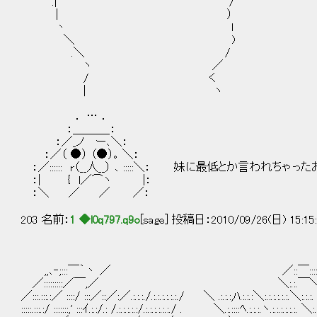
.| /
| ）
丶 l
＼ )
.＼ /
ヽ ／
/ く
| ヽ
． … ．
：＿＿＿_：
：／_ノ ー､＼：
：／（ ●） （●）｡ ＼：
：／:::::: r（__人__） ､ :::::＼： 妹に最低とか言われちゃった
：| { l／⌒ヽ |：
：＼ ／ ／ ／：
203 名前：
1 ◆l0q797.q9o
[sage] 投稿日：2010/09/26(日) 15:15
,,､‐;:::￣｀丶 ／ ／::￣::::‐
／:::::::::／￣,／ ＼:.:.￣＼:.
／:::.:::.:／ ::::/ :::／::／:／.:.:.:./.:.:.:.:.:.:./ ＼ .:.:.:,ﾊ.:.:.:＼:.:.:.:.:.:.＼:.:.:
:::::.:::.:/ :::::::,' :::ｲ.:.:/.: /.:.:.:.:.:/.:.:.:.:.:.:./ . ＼.:.::::ﾍ.:.:.:.ヽ.:.:.:.:.:.:. ＼:.