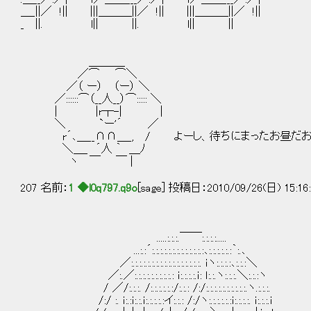
＿_||／ !|| |||＿＿＿||／ !|| |||＿＿＿||／ !||
_ ||. l|| ||. l|| ||
＿＿＿_
／⌒ ⌒＼
／（ ー） （ー） ＼
／::::::⌒（__人__）⌒::::: ＼
| |r┬-| |
＼ `ー'´ ／
r´､＿__∩∩＿_, / よーし、待ちにまったお昼だ
＼＿_ ´人 ｀ ＿ﾉ
ヽ ￣ ￣ |
207 名前：
1 ◆l0q797.q9o
[sage] 投稿日：2010/09/26(日) 15:16
.....:.:.:.￣￣:.:.:.:.....
...:.:´:.:.:.:.:.:.:.:.:.:.:.:.:､:.:.:.:.:.:｀:.､
／:.:.:.:.:.:.:.:.:.:.:.:.:.:.:.:.:. ｉヽ:.:.:.:､:.:.:＼
／:.／:.:.:.:.:.:.:.:.:.: ｉ:.:.:.:.ｉ: ｌ:.:.ヽ:.:.:.＼:.:.:ヽ
/ ／/:.:.:. /:.:.:.:.:.:/:.:.: /:/:.:.:.:.:.:.:.:.:.:.ヽ.:.:.:.
/:/ :. ｉ:.:ｉ:.:.ｉ:.:.:.:.:イ:.:.: /:/ヽ:.:.:.:.:.:ｉ:.:.:.:. ｉ:.:.:.ｉ