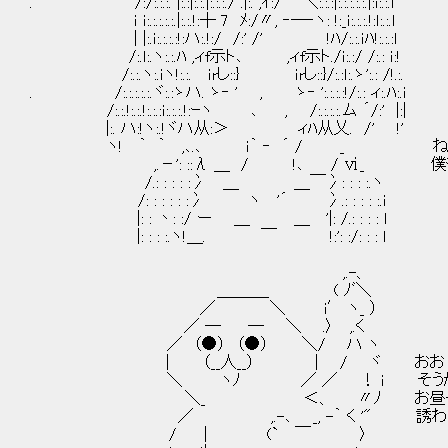
. /:/:.:.:. |:.:|:.:.|:.:.:./ .|:. ,ｲ:/ ＼:.:.:|:.:.:.:.:.|:ｉ:.:.ｌ
ｉ ｉ:.:.:.:.:.|:.:.!:┼ 7 ﾒ:/〃, ‐―‐ヽ: !:_ｉ:.:.:.!:ｌ:.:.ｌ
| |:.ｉ:.:.:.:!:ハ:.!:/ /:' /' !ﾊ/:.:.ｉﾊ!:.:.:ｌ
/:.ｌ:.ヽ:.:.ﾊ ,ィf示ト､ ,ィf示ト./ｉ:.:/ /:.: ｉ:!
/:.:.ヽ:.ｉヽ!:.:. ｉrし::} ｉrし::}/:.:ｌ:.ゝ':.: /!.:.
. /:.:.:.:.:.ヾ:.:ゝハ. ゝ‐ ' , ゝ‐ ':.:.:.:!/:.: ィ:.ﾊ:.ｉ
/:.:.!:.:.!:.:.:ｉ:.:.:.!:ｰヽ ､ , /:.:.:.:.ム ´/:' |:|
|:. ハ:!ヽ:.!ヾハ从:＞ ィﾊ从乂. /' !'
ヽ! ｀ ｀ ,､.､ ｉ｀ ‐ ´ / _ ね
,.－': ::λ ＿ / !､ / ⅵ_ 僕も
/.: : : : :冫 ＿ ＿￣冫: : : :.ヽ
/: : : : : :冫 ヽ '´ 冫.: : : : :.ｉ
|: : 丶: :/ ー ＿ ＿ '|: /.: : : : ｌ
|: : : :.ヽ!＿. ￣ !:': :/: : : ｌ
,.-、
＿＿＿_ ( ﾉﾞ＼
／ ＼ i′ ヽ_ ）
／ ― ― ＼ .〉 ,.く
／ （●） （●） ＼/ ハ ヽ
| （__人__） | / ヾ おお！佐
＼ ヽﾉ ／ ／ ！ ｉ そうか、まだ
＼_ ＜、 〃ﾉ お昼一緒に食
／ ,.-､ _, -｀ く '" 誘わな
/ | (` ￣ 〉