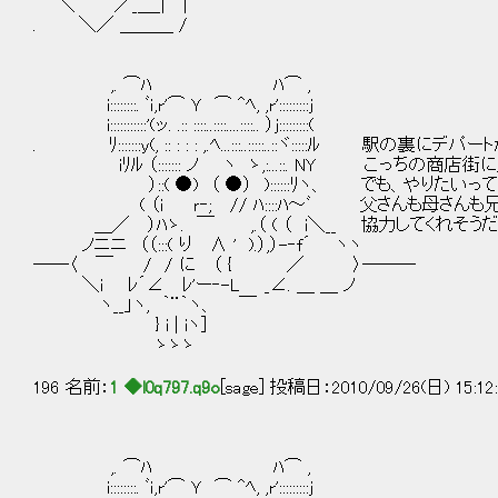
＼ “ ／_＿_| |
. ＼／ ＿＿＿ /
,. ⌒ﾊ ﾊ⌒ ,
i::::::::. ﾞｉ,r'⌒ Ｙ ⌒ ^ﾍ, ,r':::::::::j
i:::::::::::'(ッ. .:: ::::..::::....::::.. ）j:::::::::(
. ﾘ:::::::y(, :: : : : ,.ﾍ...:::..:::::..::ヾ:::::ﾙ 駅の裏
iﾘﾙ （::::::: ノ ヽ ゝ,:...::. NY こっちの商
）::( ●) （ ●） )::::::ﾘヽ、 でも、やりたいっ
( （i ｒ‐; // ﾊ::::ﾊ～ﾞ 父さんも母さんも
＿／ ）ﾊゝ. ￣ ,.（ ( （ i＼__ 協力してくれそう
ノニニ （（:::( り ∧ ' ).）,）-‐f´ ヽヽ
――〈 ￣ / / に （ { ／ 〉―――
＼i ﾚ´∠ ﾚ'ー‐-L _∠. ＿ ＿ ノ
ヽ__」ヽ, ｀¨｀ヽ、 ￣
} i | iヽ]
ゝゝゝ
196 名前：
1 ◆l0q797.q9o
[sage] 投稿日：2010/09/26(日) 15:12
,. ⌒ﾊ ﾊ⌒ ,
i::::::::. ﾞｉ,r'⌒ Ｙ ⌒ ^ﾍ, ,r':::::::::j