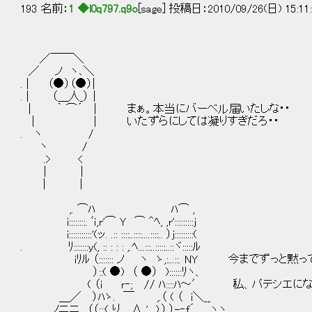
193 名前：
1 ◆l0q797.q9o
[sage] 投稿日：2010/09/26(日) 15:11
／￣￣＼
／ ノ ヽ､＼
. | （●）（●）|
. | （＿人_）│
| ｀ ⌒´ | まぁ。本当にバーベル届いたしな・・
| | いたずらにしては凝りすぎだろ・・
. ヽ /
ヽ /
.> <
| |
| |
,. ⌒ﾊ ﾊ⌒ ,
i::::::::. ﾞｉ,r'⌒ Ｙ ⌒ ^ﾍ, ,r':::::::::j
i:::::::::::'(ッ. .:: ::::..::::....::::.. ）j:::::::::(
. ﾘ:::::::y(, :: : : : ,.ﾍ...:::..:::::..::ヾ:::::ﾙ
iﾘﾙ （::::::: ノ ヽ ゝ,:...::. NY 今までずっと黙
）::( ●) （ ●） )::::::ﾘヽ、
( （i ｒ‐; // ﾊ::::ﾊ～ﾞ 私、パテシエにな
＿／ ）ﾊゝ. ￣ ,.（ ( （ i＼__
ノニニ （（:::( り ∧ ' ).）,）-‐f´ ヽヽ