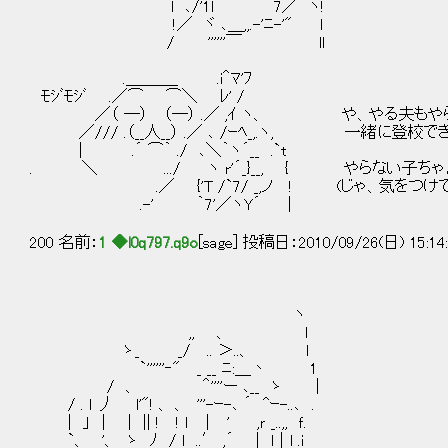
l ､/'1l 7／ ヽ!
!／ ヾ ､＿,,.-'ﾆ-'" l
/ ''''''￣ ll
.＿＿＿_ .i＾ﾏ'ﾌ
ﾓｼﾞﾓｼﾞ .／⌒ ⌒＼ ﾚ' /
／（ ―） （―） .／ ,ｲ ヽ、 や、やる夫もや
／/// .（__人__） .／ ､ /ｰﾍ_,.ヽ, 一緒に登校で
| .´ ⌒｀ ./ ､＼｀ヽ´__ .`t
. ＼ .../ ヽ r'´_}__, { やらない子ちゃん
.／ {'T /`7/ _,ノ ! (じゃ、気をつけて
.-' ｀7'／ヽY´ |
200 名前：
1 ◆l0q797.q9o
[sage] 投稿日：2010/09/26(日) 15:14
ヽ
,, 、 ｌ
ゝ_ _/ .. ＞..、 l
`''''''‐" _ __ ﾆ:＿丶 1
/ 、 ＾''''ー ､__ ゝ │
/ . ｌ 丿 l'"! 、 、 '''-ｰ-､ ´ ^ｰ-..､ .
| 」 | | || ! ! ｌ │ ' ,ｒ _..,, ｆ.
`、 '、 ゝ ﾉ / l ..′ ,´ | l│l .ｉ