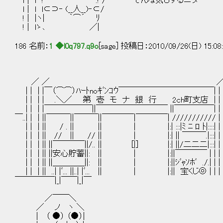
ｌ | l ! ― ' ― .! / そんな気もするニダ・・・
ｌ | l l⊂⊃‐ (__人__)‐⊂/
! | |ヽ| ｀⌒´ ﾘ
! | lゝ､ ／|
186 名前：
1 ◆l0q797.q9o
[sage] 投稿日：2010/09/26(日) 15:08
／ ／ 
| | | |￣（⌒⌒）ﾊｰﾄnoｷﾞﾝｺｳ￣￣￣￣￣￣￣￣￣￣￣￣
| | | | .＼／ 第 壱 モ ナ 銀 行 2c
| | | |￣￣￣￣￣￣||￣￣￣￣￣￣￣￣￣
￣..| | | ||￣￣￣||￣￣￣||￣￣￣￣|￣￣￣￣| ///////
| | | || / . || || | |:| :::|ﾐ ﾆ ﾛ ﾄ|::::| | 
| | | || // || // || | |:| || ￣￣￣.|:::| 
| | | || ||￣￣￣￣||/.. || [|] |:| ||/二二二|:::| | | |::::::::::::::
| | | || ||安心貯蓄||: || | |:||￣￣￣￣ | | | | |::::::___＿__
| | | || ||＿＿＿＿||: || | |:||ｼﾞｬｿﾎﾞ ./.| | |
| | | || ..| |ﾞ... ||..| |ﾞ... || | |:|| 宝くじ◎ | 
￣￣￣￣￣|_|￣￣|_|￣
／￣￣＼
／ ノ ヽ ＼
| （ ●） （●）|