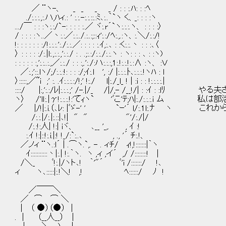
／ ¨ヽ-、 _ _ _ _ / : : :.ﾊ: : :ﾍ
./:.:.:.,:.ハ,ﾊィ.: ' :.:.-:.:.::.:ﾐ､:..｀`ヽ く、_: : : :ヽ
.../￣ : : :ヽ:.:/`-: : : : :.／ ヾ:.r´`ヽ:.:.:.ヽ、 : : : :〉
/ : : : :ヽ..／丶:.:／:.:../.:..:;::ｨ':.:/ﾍ:.,.:ヽ、:.＼/:.:/!
!: : : : : : :/!:.:.:.':./:.:.／: : : : :.ｲ,:.､ : :く:.:.丶 : : :､〈
〉 : : : : :/:.|l:.,:.:.,':.:./ : . .;:.:/:.:./:.:.ヽ : ヽ: : : ､ : :ヽ)
: : : : : :,':.:..:.,／:.:./ : : :,.':./:ハ:.:.:,1:.!:.:.!:.:∧ :ヽ、 :Ｖ
／:.;'::.lヽ/;/:.:.:!: : : :/;ｲ:.l ', :/ |:.:.:.ﾄ､:.:.:.!ヽﾊ : l
〉:::::,／~i ;' :. .ｲ:.:.:.:/!;' !:./ l|:./_l_ ! | :i : : !:.:.:.:.|
::::/ |:,':.:/ﾚ|:.:.:.;' /-.|/_ /|/,- /__!/| : :ｲ : 
ヽ〉 /'lｌ:.|γ!:.:.:.!:'てｨヽ` 'ﾞこ'ﾃ;ﾊ|:./:.:.:.
／ |/!|:.i.（､ﾚ: |ﾞゞ-' ' `ｰ'´ l/:.1l:.ﾅ 
/:.:.|/:.|:.::|､!| " " "'/:./|/
/:.:!:人| !:| iヾ、 ､__ '_,. , ｲ :!
:.ｲ !:|::!:.i.|:! !_/:`:..､ , ., '´ ﾁ:.!、
／ノィ ¨ヽ.:l´ | .⌒ヽ.`,. - . ィﾁ/ ｨ!,!:::::::|｀ヽ
ｲ:::::::::::丶|:.| !:.｀ヽ. ヽ ,ィ ,イ´ ,/ /::::::::! |
/＼_ ﾞ!:.|/ヽト､! ｀'"´ ﾞ'i /:::::::/ !､
ィ ヽ､:::::|:.!＼! ,! ﾍ::::::/ ﾉ !
／￣￣＼
／ ⌒ ⌒ ＼
| （ ●）（●） |
. | （__人__） |