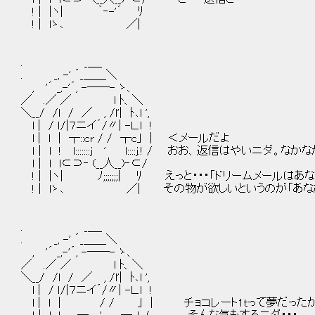
! | |ヽ| ｀‐-'´ ﾘ
! | lゝ､ ／|
. _＿_
. _, -' ´_＿＿＼
, '´ _,-'´, -――- ゝ、
／ .／ ／ l ﾄ、＼
＼__/ /l / ／ , /l'| ﾄ､l ',
l | / ｌ/|７ニイ´/〃| -Ｌ.l !
l | l | ┬::cr / / ┬c｣ | ＜メールだよ
ｌ | l ! l:::::::j ' l::::j.! / おお、返信はやいニダ。
ｌ | l l⊂⊃‐ (__人__)‐⊂/
! | |ヽ| ﾉ;;;;;;;| ﾘ えっと・・・「ドリームメール
! | lゝ､ ／| その物が欲しいというのが「あなた
. _＿_
. _, -' ´_＿＿＼
, '´ _,-'´, -――- ゝ、
／ .／ ／ l ﾄ、＼
＼__/ /l / ／ , /l'| ﾄ､l ',
l | / ｌ/|７ニイ´/〃| -Ｌ.l !
l | l | / / ｣ | チョコレート1ｔって夢だったか