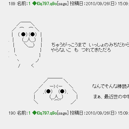
189 名前：
1 ◆l0q797.q9o
[sage] 投稿日：2010/09/26(日) 15:09
／￣￣＼
／ ⌒ ⌒ ＼
| （ ●）（●） |
. | （__人__） |
| ＼＿) | ちゅうがっこうまで いっしょのみちだか
. | } やらないこ も つれてきただろ
. ヽ }
ヽ ノ
/ く
＿＿＿_
／ ＼
／ ー) (ー ＼ なんでそんな棒読みな
／ ,（●） （●）, ＼
| （__人__） | まぁ、最近世の中物騒だ
＼ ｀ ⌒´ ,／
190 名前：
1 ◆l0q797.q9o
[sage] 投稿日：2010/09/26(日) 15:09