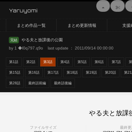
Yaruyomi
まとめ作品一覧
まとめ更新情報
支援
やる夫と放課後の公園
完結
by 1 ◆l0q797.q9o last update ： 2011/09/14 00:00:00
第1話
第2話
第3話
第4話
第5話
第6話
第7話
第
第15話
第16話
第17話
第18話
第19話
第20話
第2
第28話
最終話前編
最終話後編
やる夫と放課
ファイルサイズ
最終更