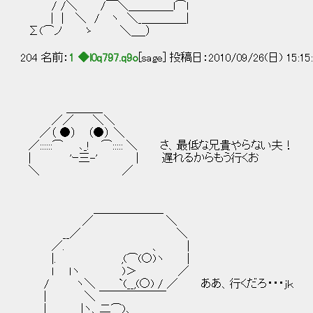
/ /＼ /￣＼＿＿＿＿l⌒l
| | ＼ / ヽ ＼_＿＿＿＿|
Σ(⌒ノ ゝ ＼＿_）
204 名前：
1 ◆l0q797.q9o
[sage] 投稿日：2010/09/26(日) 15:15
＿＿＿_
／／ ＼＼
／（ ●） （●） ＼
／::::::⌒ ､_! ⌒::::: ＼ さ、最低な兄貴やらない夫！
| 'ｰ三-' | 遅れるからもう行くお
＼ ／
＿＿＿＿＿＿_
／ ＼
__／ ＼
／. 、 |
|. ,(⌒(○)ヽ |
l ｌヽ )＞ ／
/ ヽ＼ `(__,(○) / ／ ああ、行くだろ・・・ｊｋ
| ＼ ￣￣￣￣￣￣
| |ヽ、二⌒)､