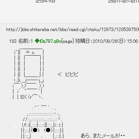
294
2011-01-01
KB
http://jbbs.shitaraba.net/bbs/read.cgi/otaku/12973/12853975
183 名前：
1 ◆l0q797.q9o
[sage] 投稿日：2010/09/26(日) 15:06
__＿＿＿＿
ｉ"|| ＝ o |
| :|| |￣￣￣| |
| :|| | | |
| :|| | | |
| :|| |＿＿___| | ＜ ピピピ
!､|l､__ｊ──‐ｊ_,ｊ
ｉ￣｀)_)￣￣ )_)
| ｉ´ "￣￣ ゛|
| | Ｅl（ (ｒ'⌒ヽ､
. : "´ ￣ ｀ : ､
.,:::::::::::::::::::::::::::ヽ::､
//:::,::::::,:::::::､:::::::､::ヾ:.
. ｌ,f:::i|_:::::|:::::::||:::::_|i::::i::|
|:|:::::|（●) (●）|::::::|:|
|:|::::_| ､ |_::::|::| あら、またメールが・・