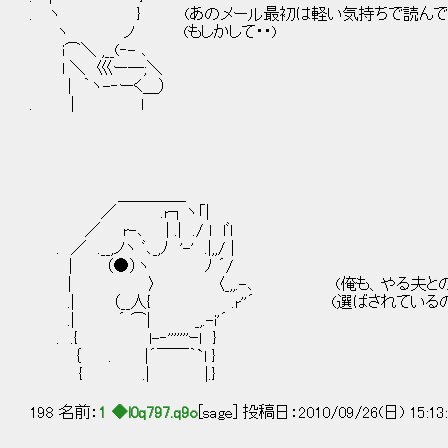
. ヽ } (あのメール最初は軽い気持ちで読んでた
ヽ ノ (もしかして・・)
i⌒＼ ,__(‐- ､
l ＼ 巛ー─;＼
| ｀ヽ-‐ーく＿）
. | l
＿＿＿＿_
／ .r┐ヽ「|
／ r-､ | .| ./ l lﾞl
. ／ .__,ノヽ ﾞ､_,ﾉ '-' .|,,/ |
｜ （●）ヽ ﾉ ´/
| 〉 〈_,,.-､ (俺も、やる夫との友情
.| （__人{ .r''´ (選ばされているのか
.| ´ ⌒| _,.-i'´
. .{ l-‐'''''''ｰl }
｛ . |´￣￣｀`l }
{ .| |.}
198 名前：
1 ◆l0q797.q9o
[sage] 投稿日：2010/09/26(日) 15:13