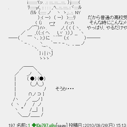
i:::::::::::'(ッ. .:: ::::..::::....::::.. ）j:::::::::(
. ﾘ:::::::y(, :: : : : ,.ﾍ...:::..:::::..::ヾ:::::ﾙ
iﾘﾙ （::::::: ノ ヽ ゝ,:...::. NY
）::( ー) （ ー） )::::::ﾘ だから普通の高校受
( （i ｒ‐ｧ ﾊ::::ﾊ そんな時にこんなメール
_／⌒）ﾊゝ. ￣ ノ,.（ ( （ ヽ_ やっぱり、やるだけ
／ ,（（:::( ヘ い' ).）,） __ ヽ
――（ ￣ ヽ､ )::）に ｀´￣ （::( ）―――
｀ - ､ ヽ ｀ー ‐ - ､_ _ ＿ ノ
｀ヽ, ｀¨｀ヽ、
} i | iヽ]
ゝゝゝ｀
／￣￣＼
／ _ノ ＼
| （ ●）（●）
| （__人__）
| ﾉ そうか・・・
| ∩ノ ⊃ }
/ヽ ／ ＿ノ }
( ヽ / / ノ
ヽ “ /＿| |
＼＿_/＿＿ /
197 名前：
1 ◆l0q797.q9o
[sage] 投稿日：2010/09/26(日) 15:13