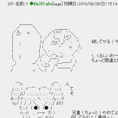
201 名前：
1 ◆l0q797.q9o
[sage] 投稿日：2010/09/26(日) 15:14
＿＿＿
／ ＼ ＿＿＿
／ﾉし u; ＼ ;／(＞)＾ ヽ＼;
| ⌒ ) ;／ (＿ （＜） ＼;
| 、 );/ /rｪヾ__）⌒::: ヾ; 殺してやる！
| ＾ | i ｀⌒´-'´ u; ﾉ;;
| | ＼ヽ 、 , ／;
| ;j |／ ＼-^^ｎ ∠ ヾ、 く、くるしいお・・
＼ ／ ! 、 /￣~ﾉ ＿＿/ i; ちょっと間違えた
／ ⌒ヽ ヽ二) /（⌒ ノ
/ r、 ＼ / ./ ￣￣￣/
, ⌒ﾊ ﾊ⌒ 、 人
j:::::::::ヽ ,ﾍ^ ⌒ Ｙ ⌒ヽ/ .::::::::i て
ﾉ:::::::::j（ﾉ ..::::....::::..:::: ::. .ヾ)':::::::::::i そ
ﾙ:::::ﾘγ::..:::::..:::...ﾍ、: : : :: ﾉy:::::::ﾘ
Yyﾉ ﾉ :ﾉ...:ﾉ ＼_ _ノ ::::::） ﾙﾘﾉ
ﾘ::::::( （ ●） (●::（
. ﾊ::::ﾊ ,, rーｧ ﾘ） ) 兄貴！ちょっと！やめて
） ) ）、 ー' ノくﾊ（ 何してるのよ！最低っ！