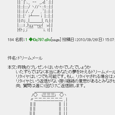
|:|:´:|ﾞ:､_ ‐‐ _,.ｨ|:｀::|::|
|:|::::|:::::/ ヽ//ヽ:::1::::|::|
|:|::::|::/､ ,/ , ﾞ.|::::|:::|
|:|::::|.' i┴─‐ i |::::|:::|
|:|:i'l:j _.|＿＿＿|_ l'i,:|::|
|:::::::l ,.ﾄｪｭ─rｪｲ :v|::|
|仆:j ,i´￣ ￣｀i､ l:| |
184 名前：
1 ◆l0q797.q9o
[sage] 投稿日：2010/09/26(日) 15:07
件名：ドリームメール
本文：昨晩のプレゼントはいかかでしたでしょうか
いたずらではなく本当にあなたの夢を叶えるドリームメール
リタイヤはいつでも可能です。もし、リタイヤされる場合はメー
リタイヤという返信がない限り継続の意思があるとみなさせ
尚、質問は週に1回だけご返信致します。
＿＿＿＿＿＿＿
/○ i三三三i ○ヽ
〃二二二二二二二 , |
|| || || | |
|| || || | |
|| || || | |