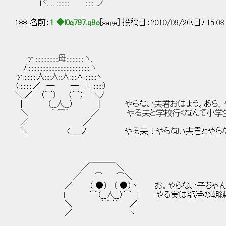
lヾ. .. :::::::: ::::: .ノ
188 名前：
1 ◆l0q797.q9o
[sage] 投稿日：2010/09/26(日) 15:08
γ::::::::::::::::母::::::::::::ヽ、
/::::::::::::::::::::::::::::::::::::::::::ヽ
γ:::::::::人::::人::人::::人::::::::ヽ
（:::::::::／ ─ ─ ＼:::::::）
＼:／ （⌒） （⌒） ＼ﾉ
| （__人__） | やらない夫君おはよう。あら、
＼ ｀ ⌒´ ／ やる夫と学校行くなんて小学
／ ／
＼ (_＿ノ やる夫！やらない夫君とやらない
＿＿＿_
／ ＼
／ ⌒ ⌒＼
／ （ ●） （ ●）ヽ お。やらない子ちゃんも
l ⌒（__人__）⌒ | やる実は部活の朝練で
＼ ｀ ⌒´ ／
／ ヽ