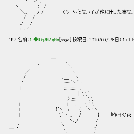
l ' ´ .〃 / |
ヽ. . 〈 .ﾉ
＼.,_ ._ﾉ / (今、やらない子が俺に出した事ない
/ / ヽ
./ / |
i .／ . |
192 名前：
1 ◆l0q797.q9o
[sage] 投稿日：2010/09/26(日) 15:10
￣ ､
´ ＼
／ ヽ
/ ､＿ ヽ
' :::::::::｀ゝ"ヽ
l ::::::::::::::::,､__
. l ::::::::::::::::| ', ',｀,
. l 冫.:::::｜ ', ', ',
l l ::::l ', ', ',
l {｀ヽ u ::::｝ ヽヽヽ
l ',´ ヽ J / ｝ 『昨日の夜、聞いた
! ', ヽ､_/ ./
,' ヽ ./
￣ ｀ー - `, ,'