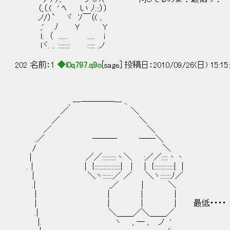
（,（.( ' ﾍ い ﾉ:::））
ノ/）` ヾ ｿ￣（( 、
,' ﾉ Ｙ Y
l: （ ...... ..... i
lヾ. .. :::::::: ::::: .ノ
202 名前：
1 ◆l0q797.q9o
[sage] 投稿日：2010/09/26(日) 15:15
, --────-- ､
／ ＼
／ ＼
／ ＼
.／ ─── ──＼
/ ＼
｜ ／／:::::::::丶＼ :／／::::丶丶
.｜ ｜ {:::::::::::::::::| | ｜ {:::::::::::::| |
| ＼ヽ:::::::／ ／ ＼ヽ:::::::ﾉ／
.| ,／ | ＼
| ｜ ｜ ｜
| ｜ ｜ | 最低・・・・
.| ＼＿＿／＼＿＿／
|. ヽ , ─ 、 ノ '