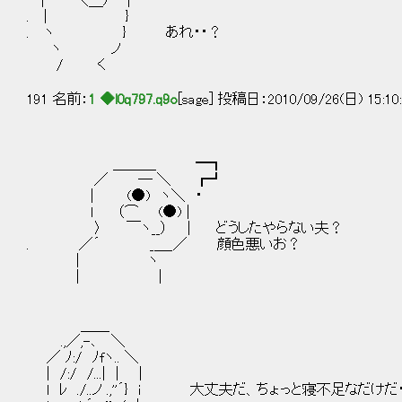
| ＼＿) |
. | }
. ヽ } あれ・・？
ヽ ノ
/ く
191 名前：
1 ◆l0q797.q9o
[sage] 投稿日：2010/09/26(日) 15:10
＿＿＿ ━┓
／ ― ＼ ┏┛
| (●) ヽ＼ ・
l （⌒ (●) |
〉 ￣ヽ__） │ どうしたやらない夫？
. ／´ _＿_／ 顔色悪いお？
| ヽ
| |
＿＿
.,／,-､ ＼
／ ﾉ:/ ﾉfヽ.. ＼
| /:/ /...| | |
l ﾚ ./..ノ .,''´} i 大丈夫だ、ちょっと寝不足なだけだ