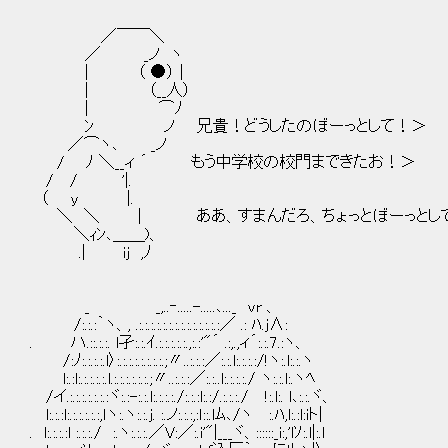
／￣￣＼
／ _ノ ヽ
| （ ●） |
| （__人）
| ⌒ﾉ
ﾝ ノ 兄貴！どうしたのぼーっとして！＞
／⌒ヽ､ _ノ
/ ﾉ ＼__ィ ´ もう中学校の校門まできたお！＞
/ / '|.
（ y |.
＼ ＼ | ああ、すまんだろ、ちょっとぼーっとして
＼ｨﾝ､＿＿)、
.| ij ,ﾉ
_ _,..‐.....-.....､..._ vr 、
/:.:.:｀ヽ、, .:.:.:.:.:.:.:.:.:.:.:.:.:.:／ .: ﾊ.j∧:
. ハ.::.:.:. l孑:.:.ｲ.:.:.:.:.:.,:.:'"´ .:,.,ィ´:.:.7.:ヽ、
/:ﾉ:.:.:.:.l〉:.:.:.:.:.:.:.:.;〃..:.:.:／:.:.l:.:.:.:/!ヽ:.l:.:.ヽ
l:.:l:.:.:.:.:.l.:.:.:.:.:.:.;〃..:.:.:／:.:..l:.:.:.:./ ヽ:.:.l:.ヽﾍ
/イ.:.:.:.:.:.:.:ヾ:.:-:.:.l:.:.:.:./:.:.:l:.:/.:.:.:./ !:.l:. l､:.:.ヾ、
l:.:.:l:.:.:.:.:.:,ｌヽ:.ヽ:.:.j. :.ノ:.:.:,:ｌ::.lﾑ､/ヽ :.ﾊ,l:.:l:iト|
. l:.:.:.:l :.:.:./ :.ヽ:.:.:.／V:／:.i'"|___ヾ、::::::_i:,'lｿ:.l|:.ｌ