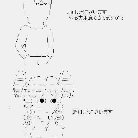
| （__人__） |
| ｀ ⌒´ |
| | おはようございますー
ヽ / やる夫用意できてますか？
_,,ゝ (,_
/´ `ー-一´｀ヽ
/ ､ , |
/ ﾉ | l
（ y'l l_ |
ヽ ヽ. |' }
＼ｿ｀ー─‐一ヾ/
| ij ﾉ
, ⌒ﾊ ﾊ⌒ 、
j:::::::::ヽ ,ﾍ^ ⌒ Ｙ ⌒ヽ/ .::::::::i
ﾉ:::::::::j（ﾉ ..::::....::::..:::: ::. .ヾ)':::::::::::i
ﾙ:::::ﾘγ::..:::::..:::...ﾍ、: : : :: ﾉy:::::::ﾘ
Yyﾉ ﾉ :ﾉ...:ﾉ ノ ヽ ::::::） ﾙﾘﾉ
ﾘ::::::( （ ●） (●::（
. ﾊ::::ﾊ ,, ﾘ） )
） ) ）、 - ノくﾊ（ おはようございます
（,（.( ' ﾍ い ﾉ:::））
ノ/）` ヾ ｿ￣（( 、
,' ﾉ Ｙ Y
l: （ ...... ..... i