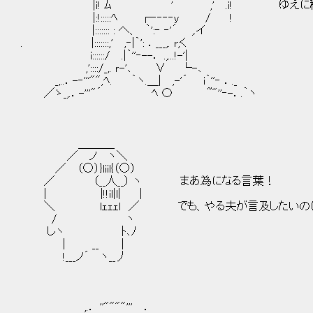
|i! ﾑ ' ,' .i! ゆえに私はいつ
|:!:::::ﾍ ┌‐‐‐‐y / !
|::::::: : へ、 ｀':‐ ‐'´ ,.イ
. |:::::::,' ,‐|｀': ．___,. r;く
i::::::/ .|｀''‐--． .,...!-'|
,'::::/_,. ｒ-'､ ∨ └-､
_,..．-‐'''"",ﾍ. ｀ヽ.＿| ,-'´ i｀''‐ ．._
／ゝ_,.．-'''"´ ﾍ 〇 ~"''‐-．.｀ヽ
＿＿＿_
／ ノ ヽ＼
／ （○）}liil{（○）
／ （__人__） ヽ まあ為になる言葉！
| |!!il|l| |
＼ lｪｪｪl ／ でも、やる夫が言及したいのは
/ ヽ
しヽ ﾄ､ﾉ
| __ |
!___ノ´ ヽ__丿
,.． ''""""''' ．