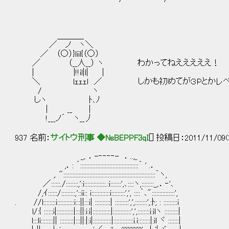
＿＿＿_
／ ノ ヽ＼
／ （○）}liil{（○）
／ （__人__） ヽ わかってねえええええ！
| |!!il|l| |
＼ lｪｪｪl ／ しかも初めてが３Pとかレベ
/ ヽ
しヽ ﾄ､ﾉ
| __ |
!___ノ´ ヽ__丿
937 名前：
サイトウ刑事 ◆NsBEPPF3qI
[] 投稿日：2011/11/09(
_,. ．-‐‐‐‐- ．..,_
,．: ´::::::::::::::::::::::::::::::::::::::｀ ' .．
,. "::::::::::::::::::::::::::::::::::::::::::::::::::::::::::::｀ヽ,
／::::::./::::::::,':i::::::::::::::.:i:::::::',､::::ヽ,::::::::_,.．‐'､
/,ｲ::::::/:::::::::,'::ii:: i::::::::::::i:::::::::',', ::::｀､":::::::::::::::',
. //l::::::::i:::::::::::i:::||:::i| ::::::::::| :::::::::',',::::::::',:ﾄ; : :::::::::i
l/:{ ::::::i|:::::::::::|:::||:i:i|::::::::::::|::::::::::::',',::::::::i:ilヽ :::::::::|
l:::li::::::::|| :::::::::|:::||:|:i|::::::::::::|:::::::::::::i.i::::::::|:il ヾ :::::::|