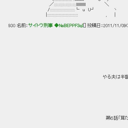
／::::::::::::::::::::::::::lllllllllll ＼
/:::::::::::::::::::::::::::::└ u U┘ ヽ
|:::::::::::::::::::::::::::::::::::: , |
930 名前：
サイトウ刑事 ◆NsBEPPF3qI
[] 投稿日：2011/11/09(
やる夫は半額弁当を奪い合
第６話「茸たくさん天丼２