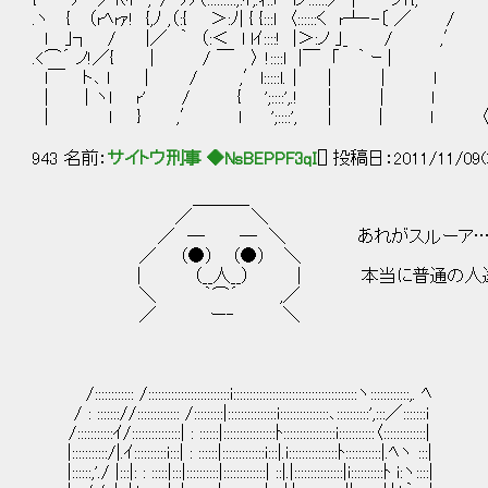
{ ﾉ ／ｆ(ｲ ,' / ﾉﾉ（:::::::::;:ｲ,.ｨ::｢ lノ::::::／｜ ノr{, '
.ヽ { （rﾍrｧ! {,ﾉ ,（:{ ＞:ﾉ| { {:::l 〈::::::く r┴‐-〔 ／ / {:
l ｣┐ / |／ ｀ （:＜ l lｲ::::! |＞:ノ ｣_ / ,′ l:::
.<⌒´ ノ!／{ | / ￣ 〉 !::::l |￣ ｢ ｀ ｰ | ｌ::
l￣ ト､ l | / ,′l:::::l.｜ ｜ ｜ l ／.:::
| ｜ヽl r' / { ';::::',.! | | l ／.:::::
| ｌ } ,′ l ';::::', ｜ | l 〈:::::／ ｜
943 名前：
サイトウ刑事 ◆NsBEPPF3qI
[] 投稿日：2011/11/09(
＿＿＿_
／ ＼
／ ─ ─ ＼ あれがスルーア…
／ （●） （●） ＼
| （__人__） | 本当に普通の人達
＼ ｀⌒´ ,／
／ ー‐ ＼
/:::::::::::: /:::::::::::::::::::::::::i::::::::::::::::::::::::::::::::::::::ヽ::::::::::::,. ﾍ
/ : ::::::://::::::::::::: /:::::::::|:::::::::::::::i:::::::::::::::､::::::::::',:::／:::::::i
/:::::::::::ｲ/:::::::::::::::| : ::::::|::::::::::::::::ﾄ::::::::::::::::i:::::::::::〈:::::::::::::|
|:::::::::::/|.ｲ::::::::::i:::| : ::::::|:::::::::::::i:::|.i:::::::::::::::ﾄ:::::::::::|.ﾍヽ :::|
|::::::,'./ |:::|: : :::::|:::|::::::::::|:::::::::::::| ::|.|:::::::::::::::|i::::::::::ﾄ i:ヽ::::|