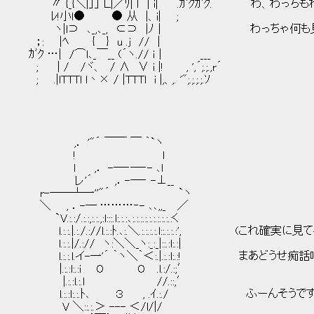
〃 {_{＼|」」 Ｌ|／ﾘ| ｌ | i| .ｶﾞｸｶﾞｸ. わ、わっ
ﾚ!小ｌ● ● 从 |、i| ;
ヽ|l⊃ ､_,､_, ⊂⊃ |ﾉ│ わっちゃ何も見
；: |ﾍ { } u .j // |
ｶﾞｸ …| /⌒l､_￣__ (´ヽ.// ｉ | ___
; | / /ヾ、 / ∧ ∨ i |! , ',´;.;.,r´
; .|lTTTl l丶× / |TTTl i |,、,. '";.;.;.;.ｿ
,． '"´ ￣￣ ￣ ｀`ヽ
! l
l ,． -─‐─‐- ､l
レ'´ ,．-─‐ -⊥__
r-──┴一''"´ `ヽ
＼ , ．-─ ………‐- ､､,,_ ／
`V.:.:/.:.:,:.:.,:l:::.l:.:.:､:.:.:.:.:.:.:.:.:.:く
l.:.:.|.:./.://l.:.:ﾄ.､:.＼.:.:.:.:.l::.:.:.:', (これ
l.:.:.|/.:// ヽ:＼＼_ヽ:_:_|::.:l:.:|
l.:.:.l.イ-一'´ ｀ヽ＼｀＜:.|.:.:l:.:! まあど
|.:.:l:.:i O O .l.:/.:;′
|.:.:l.:.l //.::,′
l.:.:l:.:.ﾄ､ ３ , .ｲ.:./ ふーんそうで
V ＼::.:.＞ --- ＜/l/|/