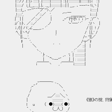
|::::/:/ .|:::|.i :::::::| .|::::::::::|:::::::::::::| :::|.|:::::::::::::::||:::::::::|:|.i:｀ :::|
|:::::::/ i_:|__,,......|..|．..,,_.|:::::::::::::|:::::| | __,,.. ．---‐- !i:,ヽ:|
|::::::l_,.．-‐'''""~フ"'''>､／ i::::
,!::::::', ／:::／ ', '""￣_＿＿____. i:::::::|
.|´｀| | ／:::／ | ,,-'"行示`iﾞ~i｀>‐ ,'
.i/´l::ﾄ､ ／:::／ ノ '-ﾟ―‐' '´ ,'i.!ヽ |
i /|:| ハ',∠＿__,,..．'´ / |.| !
ﾍ, ||ヽﾍ/ | / |.|,.' /
｀||､,,_.', ｀ /- ''||／
l! '､ /┬'"i!
| ＼ ´ ｀ ／ :::| |
ヽ､ , :'´::::::::::|
｀.ﾄ ､_ ,.． 'i | :::::::::::::|
| ~'‐--''" .| | : ::::::::::|
i￣￣￣ヽ , '￣￣￣i::::::::::::::|
_-─―─- ､._
,-"´ ＼
/ ヽ
/ ＿／::::::＼_ヽ
| :::::::::::::: ヽ 《狼》の掟、狩猟
l u （ ●)::::::::::( ●)
` ､ （__人_） /