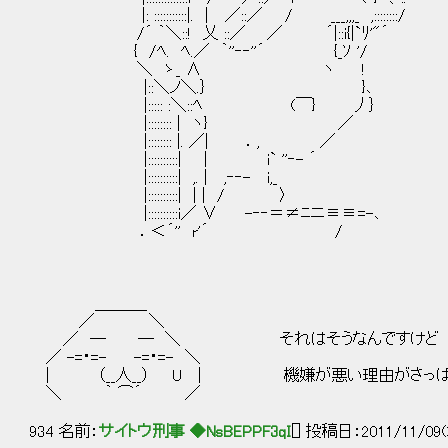
|: :::::::::::|. | ／::／ / ___,,,_ ,::::::
/´ ｀＼::! 乂 ::／ ／ ´|::i{|`ﾘ'"´
{ /ﾍ. ﾍ.／ ｀''‐‐''´ {_ｿ '/ 
＼ ゝ_ ∧ ヽ !
|::＼ノ＼.｝ }
|::::: :＼::ﾍ (￣} 丿｝
|:::::::: | ヽ} ／
|:::::::: |. ／| ．, ／
|::::::::::| | i` ''‐- ´
|::::::::::| ,. | ,‐‐- i,_
|::::::::::| | | / 〉
|::::::::::i／ ∨ -‐‐＝≠ﾆニ≡≡=-､
．＜´'' r'´ /
＿＿＿_
／ ＼
／ ─ ─ ＼ それはそうなんですけど
／ -=・=- -=・=- ＼
| （__人__） U | 機嫌が悪い理由がさっぱ
＼ ｀ ⌒´ ／
934 名前：
サイトウ刑事 ◆NsBEPPF3qI
[] 投稿日：2011/11/09(