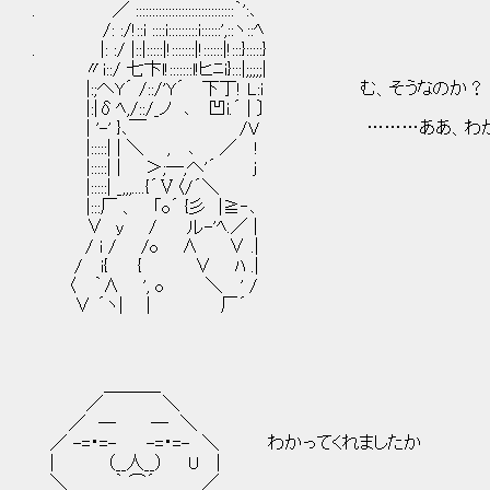
. ／ ::::::::::::::::::::::::::::::｀':､
/: :/!::i ::::i:::::::::i::::::',::ヽ::ﾍ
. |: :/ |::|:::::|!:::::::|!::::::|!:::}:::::}
〃i::/ 七卞l!:::::::l!ヒﾆi}:::|;;;;;|
|:;へY´ /::/'Y´ 下丁! L:i む、そうなのか？
|:|δﾍ,/::/_ノ ､ 凹i.´ | 〕
| '-' }､￣ /V ………ああ、わか
|:::::| | ＼ , ､ ／ !
|:::::| | ＞;―,へ'´ j
|:::::| _,,,....{´Ⅴ〈/´＼
|:::厂 、 「o´ {彡 |≧‐､
∨ y / ル-'ﾍ.／ |
/ i / /o ∧ ∨ .|
/ i{ { ∨ ﾊ .|
〈 ｀∧ ', o ＼ ' /
∨ ´ヽ| | 厂´
＿＿＿_
／ ＼
／ ─ ─ ＼
／ -=・=- -=・=- ＼ わかってくれましたか
| （__人__） U |
＼ ｀ ⌒´ ／