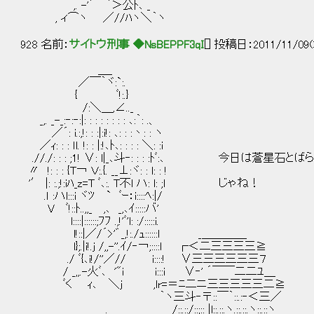
,. -'´￣｀＞公ﾄ､ _
, ィ⌒ヽ ／//ﾊヽ＼｀ヽ
928 名前：
サイトウ刑事 ◆NsBEPPF3qI
[] 投稿日：2011/11/09(
＿_
／￣｀ヾ:`:.
{ ﾞ!:.}
/:＼＿,∠.._
_,. _-_:‐:‐:|: : : : : : : : ､:｀: .、
／´: i.:,!: : :|:i!: ､: : :丶: : ヽ
／ｨ: : : ｌl. !: : |:!､ﾄ､: : : : ＼: :i
.//./: : : ;1! ∨: l|_､斗‐: : : :ﾄﾞ:､ 今日は蒼星
〃 !: : : {T￢ Ｖ:.{. __⊥:ヾ: : l: : !
'′ |: :.;!:iﾊ_z=T ﾞ､:. T不l ハ: l: ;l じゃね！
.ｌ :ハl:::i ヾﾂ ` ﾞｰ：i::::ﾍ:|/
V ﾞ!::ﾄ..,,_ ,､ _,､ｲ:::::バ'
l::::|::::::;ﾌﾌ .,!'ﾞ'l: :/:::::i.
l!::|／/´>'゛_,!:./ｭ::::::l _＿＿＿＿
l};.|i!.j /,,-''.ｲ/‐￢;::::l ┌＜二三三三三≧
./ ﾞ{､i!/''／// i::::! ∨三三三三三三７
/ _,,.-火ﾞ､ '"i i:::i ∨‐' ´￣￣二二ﾕ＿
ﾞく ｨ､ ＼j ,lr=＝ﾆ二ニ三三三三三二≧
｀ヽ三斗‐〒::￣｀::.:‐＜三／
. /::.::/::;:: |l::.::.ヽ.::.::.ヽ::.::ヽ