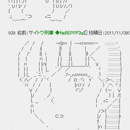
l^l | | ｌ ,/) U l^l.| | /）
', U ! ﾚ' / . . | U ﾚ'/／)
{ 〈 ﾉ ／
..i, ."⊃ ｒニ /
."'""⌒´ `''""''''
939 名前：
サイトウ刑事 ◆NsBEPPF3qI
[] 投稿日：2011/11/09(
／ / / -=|i== | --=ﾊ====ー ::::::::::::ヽ
/ / i| || | | ／ ::::::::::::',
/ /' || i || || |ﾄ ／ :::::::::::::|
| | ﾊ | | | .|.| .| | ＼ ::::::::::::::|
| ﾊ .| |ﾊ| | |_____|_|_________|_| V ::::::::::::::|
| | | | | |,, ´／ ／ ｀ ヾ :::::::::::::::|
| | |,, ,,´ﾆ｀、 ／ ｿ-,,ｒｨ=====,,、 ﾐ :::::::::::::::|
く´ﾊ／ / / ﾞヾ / O:::ヾi Y｀ ＼:::＞-、:::::|
｀ﾊ / / | |ﾊｿ:ﾉ / 〉´,へ ヾ::|
V / | ゞソﾞ / （ー 、 V
|/ ノ , / ） | ﾉ| へ、
|、__. ´ 〈 | ｒﾆ ／::|
ﾊ ｀ ! ´ ／::::::::|
| ! /＞|´::::::::::::|
＼ ⊂⊃ |/ |::::::::::::::|!
. ＼ ﾘ |::::::::::::::|
. 丶 , |ﾊ |::::::::::::::|