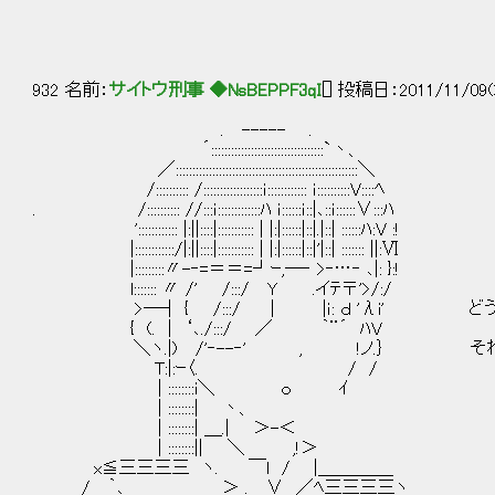
( ＼ ／ ＿ノ
.＼ “ ／＿＿
＼ ／＿＿＿
932 名前：
サイトウ刑事 ◆NsBEPPF3qI
[] 投稿日：2011/11/09(
. ----- .
´::::::::::::::::::::::::::::::::::`丶、
／:::::::::::::::::::::::::::::::::::::::::::::::::::::::＼
/:::::::::: /::::::::::::::::::ｉ:::::::::::: ｉ::::::::::V::::ﾍ
. /:::::::::: //:::ｉ:::::::::::::ﾊ ｉ::::::ｉ::|､::ｉ::::::∨:::ﾊ
':::::::::::: |:||::::|::::::::::: | |:|::::::|::|.|::| ::::::ﾊ:V :!
|::::::::::::/|:||::::|::::::::::: | |:|::::::|::|'|::| ::::::: ||:Ⅵ
|:::::::::〃-‐=＝＝=┘ｰ,―‐ >‐…‐ ､|: }:!
l::::::: 〃 /' /:::/ Y .イﾃ〒'>/:/
>―┤ { /:::/ | |ｉ: ｄ 'λi' どう
{ (. | ‘､./:::/ ／ ｀¨´ ﾊV
＼ヽ.|) /'‐--‐' , !ノ.｝ それに
T:|:ｰ〈. / /
| ::::::::i＼ ｏ ｲ
| ::::::::| 丶、
| ::::::::| ＿.| ＞-＜
| ::::::::|| ＼ ,!＞
x≦三三三三 ヽ. ￣l / |＿＿＿＿_
/ ｀､ ＞ . ∨ ／ﾍ三三三三ヽ