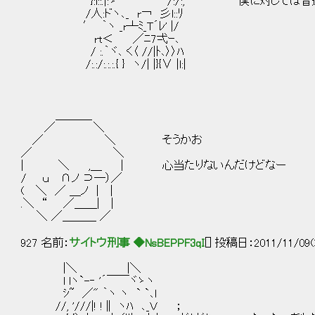
}:l::.|:ゝ /:/:,′ 僕に対しては普通だ
/人:ドヽ､_ r￢ 彡l::ﾘ
′ ｀ヽ _r┴ﾐ_T´ﾚ' |/
rt＜ ／ﾆ7弌ｰ､
/ :.｀ヾ､ く〈 //|ﾄ､〉〉ﾊ
/:.:/:.:.:.{ } ヽ/| |}{∨ |l:|
＿＿＿_
／ ＼
／ ＼ そうかお
／ ＼
| ＼ ,＿ | 心当たりないんだけどなー
/ ｕ ∩ノ ⊃―）／
( ＼ ／ ＿ノ | |
.＼ “ ／＿＿| |
＼ ／＿＿＿ ／
927 名前：
サイトウ刑事 ◆NsBEPPF3qI
[] 投稿日：2011/11/09(
|＼ |＼
l lヽ`-‐ '´￣￣ヾゝヽ
ｼ~ ／" ｀ヽ ヽ ` `､l
//, '///|! !∥ ヽﾊ ､_Ｖ ；