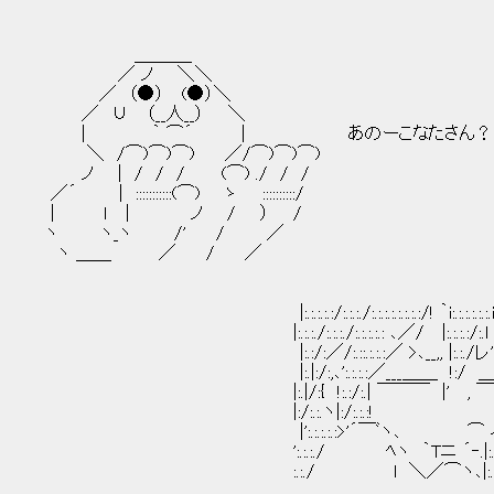
＿＿＿_
／ ノ ＼＼
／ （●） (●）＼
／ ∪ （__人__） ＼
| ｀ ⌒´ | あのーこなたさん？
＼ /⌒)⌒)⌒) ／/⌒)⌒)⌒)
ノ | / / / (⌒) ./ / /
／´ | :::::::::::(⌒) ゝ ::::::::::/
| ｌ | ノ / ） /
ヽ ヽ_ヽ /' / ／
ヽ ＿＿ ／ / ／
|:.:.:.:.:/:.:.:./:.:.:.:.:.:.:.:/! ｀i:.:.:.:.:.:.iヽ:.:l:.:
|:.:.:./:.:.:./:.:.:.:.: ､／/ |:.:.:.:/:.l ∨!:.:
|:.:/:／/:.::.:.:.:／ >､__,, |:.:./レ'／|:.l:.:.:!:
|:.|:/:,､':.:.:.:／___＿＿ !:/ ＿__ !::!:.:.|:
|:.|/:{ !:.:/:.| ￣￣￣ |' , ￣ ･::.!:.
|:/:.:.ヽ|:/:.:.:! .}:.:l
|':.:.:.:.:>'´￣ﾞヽ､ ⌒ ィ´:.:.
':.:.:./ ﾍヽ ｀Tニ ´‐.|:.:.:.:.:
:.:./ l ＼／⌒ヽ､|:.:.:.:.:.