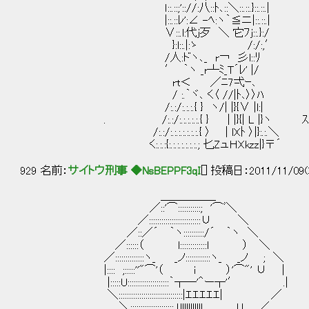
ｌ::.::;':://:八::ﾄ､::＼::.::.}::.::.|
|::.::ﾚ':∠ -ﾍ:ヽ｀≦ニ|::.::.|
∨::.l:代j歹 ＼ 它ﾌj::.}:/ あ
}:l::.|:ゝ /:/:,′
/人:ドヽ､_ r￢ 彡l::ﾘ
′ ｀ヽ _r┴ﾐ_T´ﾚ' |/
rt＜ ／ﾆ7弌ｰ､
/ :.｀ヾ､ く〈 //|ﾄ､〉〉ﾊ
/:.:/:.:.:.{ } ヽ/| |}{∨ |l:|
. /:.:/:.:.:.:.:.{ } | |}{| L |}ヽ ｽﾞ
/:.:/:.:.:.:.:.:.:.{ 〉 | lXﾄ 〉|}:.:.＼
く:.:.:{:.:.:.:.:.:.:.; 匕ZュＨXkzz|}〒´
929 名前：
サイトウ刑事 ◆NsBEPPF3qI
[] 投稿日：2011/11/09(
＿＿＿＿＿
／::'⌒:::::::::::; '⌒ﾞ＼
／:::::::::::::::::::::::::∪ ＼
／::／´ ｀ヽ::::::::::/´ ｀ヽ ＼
／::::::（ l:::::::::::::l ） ＼
／::::::::::::::ヽ_ _ノ::::::::::::ヽ_ _ノ ; ＼
|:::: ;:::::''"⌒'（ i ）'⌒"' ∪
|:::::U::::::::::::::::::::｀┬─'＾ー┬'′ .|
＼:::::::::::::::::::::::::::::::|ｴｴｴｴｴ| ／
＼::::::::::::::::::::: !lllllllllll U ／