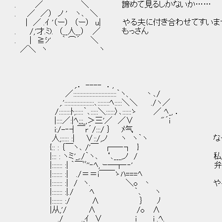
. ／ ＼ 諦めて見るしかないか……
. ／ ／） ノ ' ヽ､ ＼
| ／ .ｲ '（ー） （ー） u| やる夫に付き合わせてすい
. /,'才.ﾐ). （__人__） ／ もっさん
. | ≧ｼ' ｀ ⌒´ ＼
／＼ ヽ ヽ
,.． ---- ．,
／:::::::::::::::::::::::::::::｀ヽ、 丶､/
,.'::::::::::::::::::::､::::::::ﾍ:::::＼＼ ./ヽ／
/::::::::ﾄ;:::::｀､:::::＼::::::〉､::::::ゝ ／ ﾍ_, ．
|::::／:|ﾍ;;;_,＞三'／ ／∨ "´i
i:/-‐┤￣r´/:::/ ｝ ﾒ气
人;::::: :| ∨::/,ノ ヽ ヽ｀ヽ な
{:: : ｛￣ヽ､ /'￣ ┌―‐┐ }
|::: : ヽミ'_,./｀ヽ､ ‘､___,ノ / 私
|::::::: :| ｀￣ﾞﾞ''‐ﾍ, ｰ―┬‐‐'
|::::::: :| ./＝＝i￣￣ゝﾊ===ﾍ
|::::::: :| / ヽ. ＼o 丶 やる
|::::::: :|./ ﾍ ｀､ ヽ
|::::::: :/ ∧ ｝ ﾉ
|从,'/ ∧ /o ∧
./ .,ｲ ∨ i i .ﾍ.