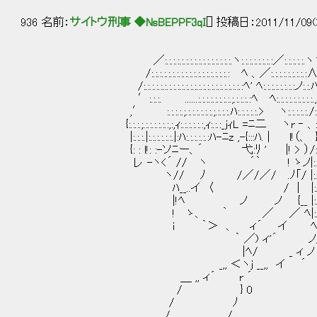
936 名前：
サイトウ刑事 ◆NsBEPPF3qI
[] 投稿日：2011/11/09(
／:.:.:.:.:.:.:.:.:.:.:.:.:.:.:.:.ヽ:.:.:.:.:.:.:.:／:.:.:.:.:.
/:.:.:.:.:.:.:.:.:.:.:.:.:.:.:.:.:.:.: ﾍ 、／:.:.:.:.:.:.:.:.:
/:.:.:.:.:.:.:.:.:.:.:.:.:.:.:.:.:.:.:.:.:.:.:.:ﾍ' ﾍ:.:.:.:.:.:.:.:ノ:.:.ﾊ
′:.:.:. ......:.:.:.:.:.:.:.:.;.:.:.:.:ﾍ ﾍ:.:.:.:.:.:.:.:.:.,
,′ :.:.:.:.;.:.:.:.:.:.:.;.:.:.:.ﾊ:.:.:.:.:.> ヽ:.:.:.:.:./:.:
{:.:.:.;.:.:.:.:.:.:,:,ｨ:.:.:.:.:.:,ｨ:.:.:_jｨL =ﾆ二 ヽr ‐ 、:.
|:.:.:.|:.:.:.:.:.:.|:ﾊ:.:.:.:.:.:ﾊ-ﾆz ,-{:::
{: : l!: :-ソﾆー、´ 弋:ﾘ ' |! > ）/:.:
レ -ヽ<´ // ヽ ´｀ ! ゝノ|:.:.:
ヽ// ﾉ /／/／/ .ﾉ「/ |:.:.:
ﾊ__..イ 〈 / | |:.:.:.
|!ﾍ ノ ノ {__ |:.:.:
! ゝ、 ｀ ／ ／ ﾍ|:.:.
i ｀＞ 、 ィ´ イ ﾍ_
｀ ／) ィ'´ ノ
|ﾍ/ _ ィ ノ
_,, ＜ヽj __,, イ ´
＿ ,, ィ´ r ´
/ } 0
/ ﾉ
/ /