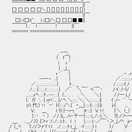
￣￣￣￣￣￣￣￣￣￣￣￣￣￣￣||￣
□ □ □ □ □＼［］［］［］［］［］［］［］［］|
￣￣￣￣￣￣￣￣￣￣￣￣￣￣￣||￣
□) (□)(` ) (□)＼□ □.□■.■||
￣￣￣| , ￣l￣￣￣￣ｌ￣￣￣.||￣
======= =======================
, -―､ | 
（ ｆ⌒} | , .:::::::::::
l r ﾞ |／.:::::::::::::::
| _｣__ /.:::::::::::::::::::
r '´ | , - ､r―‐- ､ ;::::::::/l:::::::
-―‐- ､| ｜ ／.:::::::::､ｖi::::::::::.､｀{::
／.;.:.:.:.:.:.:.:.:.:.:.:| ト､ __ /.::::::;:ｲ:/ l:::::::::
/.:.:.:{.:.:.:.:!:.:.:.:.:.:.::| ／｀ ＼￣｀ ＜￣ヽ /イ::/‐{
,:.:.:.;ｨﾍ:.:.:.ト､--:.:.:| .〈:.、.. .. 、＼ ＼:| /:/― L/ ―- 
{.:´:lﾘ '; .:| rｧく ､:.|/:ﾍ:.＼:::::..＼:.＼:..:..:..:.i| ｲ:
l/ｌ:.代:）ヽ! ｀ｰ' ﾄ{:::::/＼|｀ ｰ＿|::::::ﾄ､::::}:|ｌ ﾚ{ ,､ |::::
V:. ＿ l:.ﾘl::|‐-r┐'´ lｧ::::| V.::!:!. |:＼ ｌ__〉 ｣::
}.:ヽ ヽ ） ノ./ |L..ノr‐〒―'|:::::::l_ノ::::l::＼ ﾘ|::/＞――ｧ ´ ﾍ
＿_ ､__ノ:.}:}:.:|＞r '/:ノ.:.:l::ﾄ､ ｌ ｌ |::::::::l:::
./ （_,ﾍ 7ノ/＞ｧ'7 (:( ノ.:::::::トl__ｊ_ . イ:::::::::} l ）/ ∨