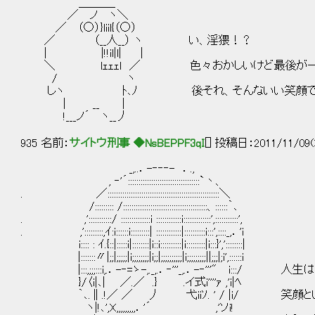
＿＿＿_
／ ノ ヽ＼
／ （○）}liil{（○）
／ （__人__） ヽ い、淫猥！？
| |!!il|l| |
＼ lｪｪｪl ／ 色々おかしいけど最後が一
/ ヽ
しヽ ﾄ､ﾉ 後それ、そんないい笑顔で言う
| __ |
!___ノ´ ヽ__丿
935 名前：
サイトウ刑事 ◆NsBEPPF3qI
[] 投稿日：2011/11/09(
_,..．-‐‐‐- ．.,
, ‐'´::::::::::::::::::::::::::::::::::`丶、
. ／:::::::::::::::::::::::::::::::::::::::::::::::::::::＼
/::::::::: /::::::::::::::::::::::::::::::::::::::::、::::::｀､
. ,':::::::::::/ ::::::::::::::i ::::::::::::i:::::::::::::',:::::::::::',
. ,':::::::::,ｲ:i::::::i:::::::::| ::::::::::::|::::::::::i:::',::::_,．'i
i:::: : ｲ.{::|:::::i|::::::::|i::i::::::::::|i:::::::::|i:::}','::::::::|
|:::::::〃|;;|;;;;;|i;;;;;;;;|i;;|;;;;;;;;;;|i;;;;;;;;;||;;;|;i',::::::i
|:::,;;;:::i,.．-‐=ゝ-,._,.．‐'''_,.．-‐'''" 
}/〈i|､| ／.／ .} .イ式i''''ｧ ,'i|ﾍ
｀､.∥.!／ ／ 丿 弋iiｿ. ' / |i/ 笑顔と
ヽ|!､',X,,,,,,,,,．'´ ,'ソi!