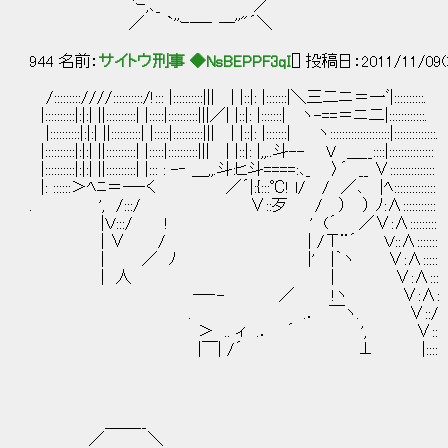
`ｰ,､_ ／
／ `''ｰ─‐ ─''"´＼
944 名前：
サイトウ刑事 ◆NsBEPPF3qI
[] 投稿日：2011/11/09(
/:::::::::////::::::::::/!::: |::::::::::||| | |::|: |:::::::|＼三二ニ＝一ﾞ|::::::::::.
|::::::::::|:|:| ||::::::::::| |:::::|::::::::::|||／| |::|: |:::::::| ヽ-==＝ニ二|::::::::::::.
|::::::::::|:|:| ||::::::::::| |:::::|::::::::::||| | |::|: |:::::::| ヽ::::::::::::::::::::|::::::::::::::.
|::::::::::|:|:| ||::::::::::| |:::::|::::::::::||| | |::|: |,,..斗-- V ＿__::::|:::::::::::::::
|::::::::::|:|:| ||::::::::::| |::: : -‐ ＿,,.斗:ヒ斗====:､_ 〉´ __ ∨:::::::::::::::
|: ::::::＞ﾍﾆ＝―‐く ／´|:{:::℃! l/ / ／､ |ﾍ::::::::
. ', /:::/ ∨::歹 / ） ） ﾉ:∧:::::::::::
|Ｖ:::/ ! ' (´ ／∨:∧::::::::
| ∨ / | /Τ¨´ Ｖ::∧:::::::
| ／ ﾉ |' |｀ヽ ∨:∧::::: 
| 人 | ∨:∧:::
―‐- ／ !ヽ ∨:∧:
. .． ￣ヽ. ∨::/
＞ .. ィ .． ´ ', ∨::
|￣| /´ ⊥ |::::
＿＿__
／ ＼