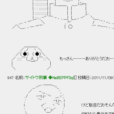
| ::::::::::::::::|┌‐,|__＿＿ ,__,,..!ﾆ=┐
| : : :::::::::::| | | | |
| ::::::::::::::::| | | | |,､
|_;;::､; ‐'"｀~"' - ．., ___| |__,,..．-''´ ＼,___
_,.．- '''"´ ＼ ,└'´ / ｀".'' -.．..,,
.／＼__,,.. ．-‐ '''"~´ | ◯ "" '''''‐‐- ．..,
＿＿＿_
／_ノ ヽ_＼
／（ ●） （ ●）＼
／ ::::::⌒（__人__）⌒::::＼ もっさん………ありがとうだお
| ￣ |
＼ ／
947 名前：
サイトウ刑事 ◆NsBEPPF3qI
[] 投稿日：2011/11/09(
,,..-''"´￣￣"''-,,
／ -..,,_ '.,
../ -‐t.j-｀''‐ _,,..-.',
,' ｀ﾞ'' .‐t.j-、l
l r''´ ヽ｀ﾞ'' | けど駄目だおそんな
', ｀t'´｀j-'′ ,'