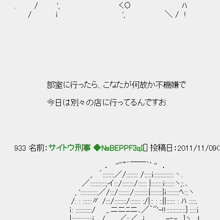
. / ', くО ﾊ
/ i ', ＼ / !
_＿
／ 
／ 
部室に行ったら、こなたが何故か
| ＿, 
今日は別々の店に行ってるんですお ＼
| | ゝ＿ ＼
| |＿＿＼ 
＼ ＿＿＿ 
933 名前：
サイトウ刑事 ◆NsBEPPF3qI
[] 投稿日：2011/11/09(
． ''"~´￣￣｀ﾞ '' ．
,. ´::::::::／/:::::::: /:::::i::::::::::::::丶.
／:::::::::::;イ:::/::::::::/:::::: |::::::::i:::::::ヽ;:.､
, '::::::::::::／/:::/::::::::/::::::::::|::::::::|i:::::::::ﾍ:::ヽ
/: : ::::::〃 /:::/::::::::/::::::: :/|:: : ::||:::::: : ﾊ :::::.
ｉ: :::::::::::/ ,..ニニﾆニ､／｀ﾞﾞ'-!!:::::::::::::｝:::::i
|::::::::::::::i / ／::／ i -‐-､ }ヽ、:!