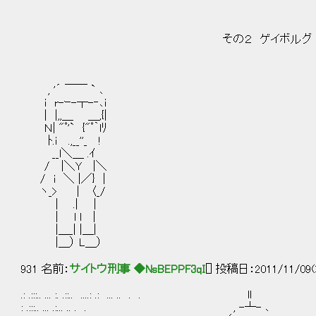
その２ ゲイボルグ 「人生っての
, '´ ￣￣ ` ､
i r-ｰ-┬-‐､i
| |,,＿ ＿,{|
Ｎ| "ﾟ'` {"ﾟ｀lﾘ
ﾄ.i .,__''_ !
__l＼＿ .ｲ
/ |＼Y |＼
/ i ＼ |／} |
ヽ_> | 〈_/
| .| |
| l l |
|＿_| |＿|
|＿） L＿）
931 名前：
サイトウ刑事 ◆NsBEPPF3qI
[] 投稿日：2011/11/09(
.: .:::.. ... :. .::.. ....: .: ... .. . . ll . .. .
: .:::.. ... .:... .. . . , -┴- ､ .... .