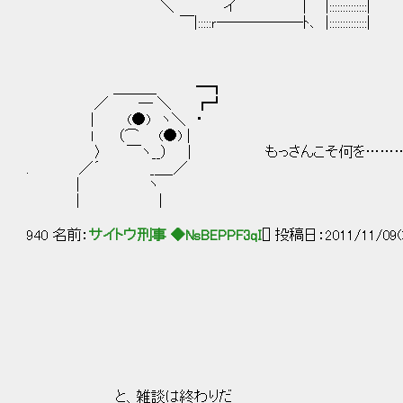
＼ イ | |::::::::::::::|
￣|:::::ｒ――――――ﾄ､ |::::::::::::::|
＿＿＿ ━┓
／ ― ＼ ┏┛
| (●) ヽ＼ ・
l （⌒ (●) |
〉 ￣ヽ__） │ もっさんこそ何を……
. ／´ _＿_／
| ヽ
| |
940 名前：
サイトウ刑事 ◆NsBEPPF3qI
[] 投稿日：2011/11/09(
,.．-'''""~~~~
,-'"::::::::::::::::::::::::::
, '::::::i::::::::::::::::::::::::::::
/:::.i::::|_,..．-‐.''.""""''
と、雑談は終わりだ ,'i:::::i i ﾄ､:::::::::::::::::::::::