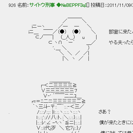
926 名前：
サイトウ刑事 ◆NsBEPPF3qI
[] 投稿日：2011/11/09(
＿＿＿
／ ＼
iニーヽ ／─ ─ ＼
iニ＿ ￣￣／（●） （●） ＼ 部室に来たみた
⊂ノ￣￣| （__人__） u |
⊂ ヽ∩ ｀ー´ ＿／ やる夫ったら何
'､＿ ＼ ）
＼ ＼ ／ ／|
|＼ ヽ ／ |
_＿＿＿＿
┌＜二三三三三≧
∨三三三三三三７
∨‐' ´￣￣二二ﾕ＿
r=＝ﾆ二ニ三三三三三二≧
｀ヽ三斗‐〒::￣｀::.:‐＜三／
. /::.::/::;:: |l::.::.ヽ.::.::.ヽ::.::ヽ さあ？
ｌ::.::;':://:八::ﾄ､::＼::.::.}::.::.|
|::.::ﾚ':∠ -ﾍ:ヽ｀≦ニ|::.::.| 僕が来たとき
∨::.l:代j歹 ＼ 它ﾌj::.}:/