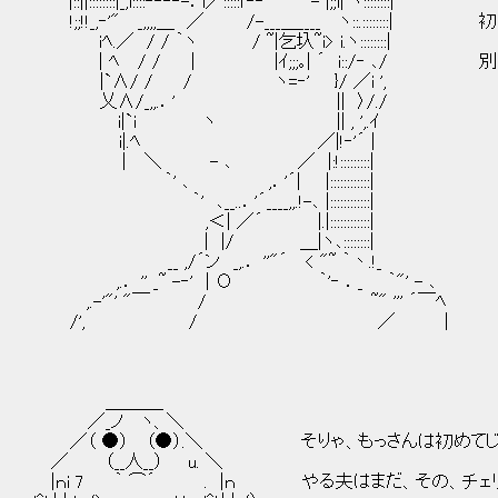
|::||::::::::|_,i::::‐‐‐‐-．i／:::::i'‐‐''''''''''''''- |;;i| ヾ::::::::|
!;;!!_,‐'" _,,,,＿ ／ /-___＿____ ヽ::.::::::::|
iﾍ.／ / / ｀ヽ / ~|乞圦~i> i.ヽ::::::::|
| ﾍ / / | |ｲ;;;｡| ´ i::/‐ ､/ 
|`∧/ / / ヽ=‐' }/ ／i ',
乂∧/_,,.．' || 〉/./
i|`i ヽ || , ',.ｲ
i|.ﾍ ／|!‐'´ |
| ＼ - ､ ／ |:!:::::::::|
｀' ､ ,．'´| |::::::::::::|
｀' ､__..．'´____,,.!-､ |::::::::::::|
,＜| ／´ |.|::::::::::::|
| |/ ＿|ヽ､::::::::|
__ ,/´ン _,.． ''"´ < "~ ｀丶.!_
,.． '' _~ -‐' | О ｀'‐ ．_ ｀"' - ､
,.-'"' "￣ / ~" ''' ´￣ﾍ
/', / ／ |
＿＿＿_
／_ノ ヽ、＼
／（ ●） （●）.＼ そりゃ、もっさんは初めてじゃ
／ （__人__） u. ＼
|ｎi 7 ｀ ⌒´ . |ｎ やる夫はまだ、その、チェ