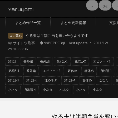
Yaruyomi
まとめ作品一覧
まとめ更新情報
支援
やる夫は半額弁当を奪い合うようです
スレ落ち
by サイトウ刑事 ◆NsBEPPF3qI last update ： 2011/12/
29 16:33:06
第1話
番外編
番外編
第2話-1
第2話-2
エピソード1
第3話-4
番外編
エピソード3
箸休め
箸休め
第4話-1
第5話-2
第5話-3
埋めネタ
第5話-4
箸休め
こなた
小ネタ
第6話-4
小ネタ
小ネタ
小ネタ
小ネタ
やる夫は半額弁当を奪い合