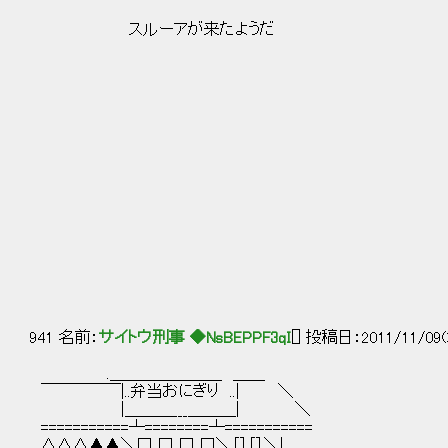
i:l::::::l::l:l.ヽ,:::::::::::::::::::::::
スルーアが来たようだ |ii,-'､" ヽ-ﾍ:::::::::::::::::
| 冫ｹﾄ､:::::::::::::::;;;;;;;;;
| / i./.＼;;;;;;:::::;;;;;;;;;;
! j ｀ ゝ､ ;;;;;;;;;;;;;;;;
＼ ｉ l. "'''- ．_／ |
＼| ﾍ _,,..．-‐'"i |
｀'''"i'~~ . : :::::::::
_|____,,...．-‐'''"＼
, -‐'‐-､ ..::::::::::::::::
_,-''" _,.-'''"..:::::::::::::::::
／｀丶'" .:::::::::::::::::::::::::::
i￣~""'''ヽ..:::::::::::::::::::::::::::::
.| |::::::::::::::::::::::::::::::::
.| ,.ﾍ::::::::::::::::::::::::::::::
| ／/ .l:::::/:::::::::::::::::::::::
| , -'" ./ ..:::::i:/＼ :::::::::::::::::
941 名前：
サイトウ刑事 ◆NsBEPPF3qI
[] 投稿日：2011/11/09(
.＿＿＿＿＿＿＿ ＿＿
￣￣￣￣￣|..弁当おにぎり ..| ＼
|＿＿＿___＿＿＿| ＼
===========┴========┴===========
△△△▲▲＼□ □ □ □＼［］［］＼|