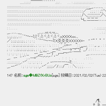
......:.:.:.:.:￣￣￣´´´´´´´.:.:.: . . . : .:.:.:.:.:.:.:.:.:.:.:.:.:.: . . . . : .:.:
::::::::::::::::::::.:.:.:.:.:.:.:.:.:.:.:.:.:::::::::::::.:.:.:.:.:.:.:.:.:.:.:.:.:.:.:.:.:.:.:.:.:.:
::::::::::::::::.::.::.::.::.::.::.::.::.::.::.::.::.::.::.::.::.::.::.::.::.:.:.:.:.:.:.:.:.::.::.::.::.
::::::::::::::::.::.::.::.::.::.::.::.::.::.::::::::::::::::::.::.::.::.::.::.::.::.::.::.::.::.::.::.
::::::::::::::::.::.::.::.::.::.::.::.::.::.::.::.::.::.::.::.::.::.::.::.::.:.:.:.:.:.:.:
.::.::.::.::.::.::.::.::.::.::.:.:.:.:.:.:.:.:.:.:.:.:.:.:.:.:: : : 
: : . . . . . : .:.:.:.:.:.:.{ｒｕ‐}/
_,,...､､､..,,__ _,､,､､ｖぃぃv,､、 . : .:´""｀
:;.:,:;.:,:;.:,.:.:.:´"''～-ﾐ;ﾐヾ;:ﾐ:ヾ;:ﾐ:ヾ;:ﾐ:ヾ;ｘＸＸＸ
／:;.:,:;.:,:;.:,:;.:, ; : ; : ; ´´""''～ｰ-ミＸ爻爻爻XXXXX=
: ; : ;:;.:,:;.:,:;.:,:;.:,:;.:,:;.:, ; : ; : ; : : :、: : : :´"_ﾆ=-‐ ~: : __,,,
; : ; : ; ;:;.:,:;.:,:;.:,:;.:,:;.:, ; : ; : ; : _ -‐=ﾆ¨--‐‐ｩ￢冖厂__ﾉ .
: ; : ; : ; : ; : ; :__ -‐_二￣-‐''厂__ｒ─冖''"ﾟ´￣￣ _,,...､､､､､､､､､..
_,,.. -‐ '' "´...､--=''⌒"'"'"'"´＇ . : : : . . . : : : . . : :
.:.:.:.:.:.:.:.:.:_､‐''゛: ; : ; : ; : ; ,．-‐………‐-ミ: : : . . . . . .
_,,..-‐''"´ : ; : ; : ; : ; ; :_､‐''゛;:;:;:;:／/::::::/￣: : :＼: ; ; ; 
147 名前：
age◆Ml9ZfXrBUo
[age] 投稿日：2021/02/02(Tue) 22
ノ¶ー＿,
/¶､ ７￣
ﾅ__|ﾄ_,―一 