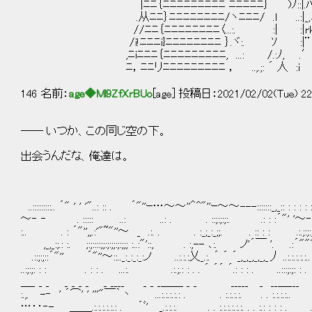
|ﾆﾆ｛ﾆﾆﾆﾆﾆﾆﾆﾆﾆ ﾆﾆﾆﾆﾆ｝ )ﾉ::|.ﾊ
.从ﾆﾆ｝ﾆﾆﾆﾆﾆﾆﾆﾆ/ヽﾆﾆﾆ/ .l ..:|_,
//ﾆﾆ｛ﾆﾆﾆﾆﾆﾆﾆﾆ〈...:. :| :|rk
/i!ﾆﾆﾆi}ﾆﾆﾆﾆﾆﾆﾆﾆ ｝.ヾ:. ｿ :|¨
,ﾆiﾆﾆﾆ｛ﾆﾆﾆﾆﾆﾆﾆﾆﾆ, ...: /.:ﾉ, .
ﾆ，ﾆﾆリﾆﾆﾆﾆﾆﾆﾆﾆﾆ ， ..,.;: ´ 人 :i
146 名前：
age◆Ml9ZfXrBUo
[age] 投稿日：2021/02/02(Tue) 22
―― いつか、この同じ空の下。
出会うんだな、俺達は。
..:::::::::.. ´" ' ' '"..: :: . ´"''ｰ…～～''＾^"''ｰ～～---:::::::_,_:: : : : : : 
～‐ ‐ . ::::: ..: ..: . . ::;:;:;:. .: : :´"' '～‐‐‐ ‐ .:
:.. . : ´"'',,.:'"~"''～ _ .:. . . :_;_:_;;. . :: : : .:.
,_,_:;.: :. ;:;::::;;:;:;;:;:;;; :..:"'::, . :,-- ､:. ノ'
.::;:;::´"'' ´"''～::.._:_:_:_:ノ ..:.:.:乂_.:. ´ ´ ´_,_,_,_,_,_丿 ..:.:.
..:;:;: : : . : : . ...:. .:.;.: : . . ´ ´´ ´.: : : . ..:::;:;: : 
＿_ _ _ _ _ _ _ _ ____ _ _ _＿＿ _ _ _____ _ __＿_
:.,. -‐ ' ´⌒' ' '''"￣｀丶 ...:.:.:.:.: . . :.:.:.:. . . :.:.:.:
…‥‐- ＿＿.:.:.:.:.:.: . ´ﾞ' _.:.:.:. . . :.:.:.:.:.:. . . :.: : : : . . 