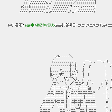
// j////////i,;;;;;' /////////／/////////|
r7//j////////;;;;;; //////// 7 /// ｨ//////j
//// i///////{;;;;;;;i//////// ;;/;;;／////////7
140 名前：
age◆Ml9ZfXrBUo
[age] 投稿日：2021/02/02(Tue) 22
＿＿＿
ヽ=.--
／
x≦: : : : :＼ 
/: : : : : : : : : : .， ..,─-、,. ─-､r'
,: : : : : : : : : :|: : |! ./ y
|: : : : ∧: : : :|_: 从 .
|M: : ,弐',: : :.|人:|｀ ..| .:i |: 
｀/∨ Ⅵ/＾＼〉。 / ,;: 、 :ｉ:. i
/ﾆヽ｀´ く ／,:'ﾆﾆ≧..;ｉ ヾ /, .:ｌ: |
/ﾆ|ﾆﾆｰﾆ<八,:ﾆﾆ/ﾆﾆﾆ≧ ../ " .:l: 
,ﾆﾆ_|ﾆﾆﾆ:| |::/lﾆ∨ﾆﾆﾆﾆﾆﾆﾊ ...:|:. 
.,ﾆﾆﾆﾆ,ﾆﾆﾆ| |:：.|ﾆﾆﾆﾆﾆ|ﾆﾆﾆﾆ :|:: 
,ﾆﾆﾆﾆ斗ニニ｜ ,|ﾆ|ﾆﾆ|ﾆ ,ﾆﾆﾆﾆ .ﾑ {
/ﾆﾆﾆﾆ/ ',ﾆﾆ|｜: |ﾆ_、リﾆﾆlﾆﾆﾆﾆ .i:: ﾉ
,ﾆﾆﾆﾆ, ,ﾆﾆ, ::::,ﾆﾆ￣ﾆﾆ｜ﾆﾆﾆ .}:, ( i