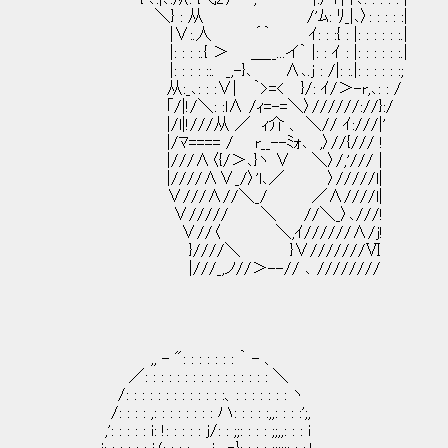
＼} : 从 /'ﾑ: ﾘ_|､〉: : : : :|
|∨:.人 ´｀ ｲ: : :{ : |: : : : : :.|
|: : : :.{ ＞ ＿__...イ｀ |: : ｲ : |: : : : : :.|
|: : : : ::. _,-}､ ∧､.j : /|: :.|: : : :
从:_､: : :∨| ｀>=< }/: ｲ/＞-r,､: : /
｢/|!/＼: :l∧ /ｨ=-=＼〉//////://}
|/l|!///从 ／ ｨ介 、 ＼// ｲ:///|'
|/ﾏ==== / r__--ﾐｫ､ ,〉//{/// !
|///∧〈{/＞､}ヽ ∨ ＼〉/,'/// |
|////∧∨_/〉'l､／ 〉/////l|
∨///∧//＼_/ ／∧////l|
∨///// ＼ //＼_〉､///!
∨//〈 ＼,ｲ//////∧/j!
}////＼ }∨///////Ⅵ
|///_,ノ//＞--// ､ ////////
,, - ": : : : : : : ｀ - 、
／: : : : : : : : : : : : : : : : ＼
/: : : : : : : : : : : : :、: : : : : : : ヽ
/: : : : ,: : : : : : : : ハ: : : : :,,: : : :';,
,': : : : : i: !: : : : : j/: : ;;: : : : ;;,,: : : i