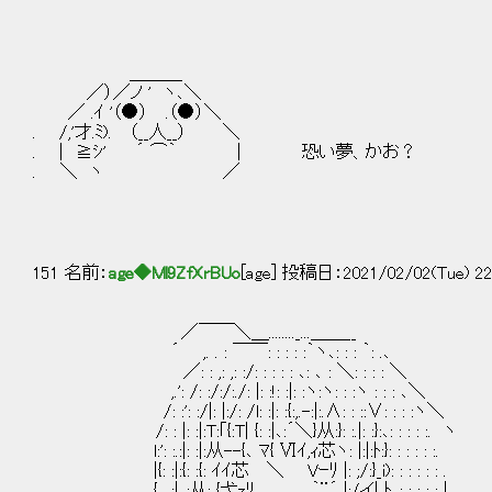
＿＿＿
／）／ノ ' ヽ､＼
／ .ｲ '（●） .（●）＼
. /,'才.ﾐ). （__人__） ＼
. | ≧ｼ' ´ ⌒｀ | 恐い夢、かお？
. ＼ ヽ ／
151 名前：
age◆Ml9ZfXrBUo
[age] 投稿日：2021/02/02(Tue) 22
／￣￣＼＿........_...＿＿__
´ ,. . : ￣￣: : : : :｀ヽ､: : : ｀: .､
／: : ,: ,: :/: : : : : ､: ､ : ＼: : : : ＼
,.': /: :/:/:./: |: :!: :|: :ヽ:ヽ: : :ヽ : : : ､＼
/: :': :/|: |:/: /l: :|: :{:,.-:|:.∧: : ::∨: : : :ヽ＼
/: : |: :|:T:｢{:T| {: :|､:´＼}从:}: :.|: :}:､: : : : :. ヽ
l:': :.:|: :|:从--{､ ﾏ{ Ⅵｲ,ｨ芯ヽ: |:|:ﾄ:}: : : : : :.
|{: :|:{: :{: ｲｲ芯 ＼ Vｰﾘ |: ;/:}_i): : : : : : .
{ ､:|､:从: {弋zﾘ , ｀¨´ |:/イ| ﾄ､: : : : : |