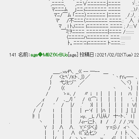
,ﾆﾆﾆﾆ, ,ﾆﾆ∨ﾆﾆﾆﾆﾆﾆ:|ﾆﾆﾆﾆ ゞ:..)| 
ﾏﾆﾆﾆﾑ 」ﾆﾆ:iﾆﾆﾆﾆﾆﾆﾆ ﾆﾆﾆﾆ ...)ﾉ::|
ﾏﾆ/￣ﾑ 「ﾆﾆﾆ）ﾆﾆﾆﾆﾆﾆ |ﾆﾆﾆﾆ /.:ﾉ, 
ﾏ' /不ﾆﾆﾆ（ﾆﾆﾆﾆﾆﾆﾆ ﾆﾆﾆﾆ.: ´ 人 :
ﾏ , l ﾄJﾆﾆﾆ lﾆﾆﾆﾆﾆﾆﾆ ﾆﾆﾆﾆ ; ﾉ::::∨
￣ミｦﾆﾆﾆﾆ ﾆﾆﾆﾆﾆﾆﾆ|ﾆﾆﾆﾆ /:::::::::
〈ﾆﾆﾆﾆﾆﾊﾆﾆﾆﾆﾆﾆﾆ ﾆﾆﾆ.:::::::::::
ﾄ。ﾆﾆﾆ'ﾆlﾆﾆﾆﾆﾆﾆ トﾆﾆﾆ.::::
141 名前：
age◆Ml9ZfXrBUo
[age] 投稿日：2021/02/02(Tue) 22
＿_,､ｘvfﾍ、__(( -- ─-- ＿
/ くﾋﾍﾞ/Kト､_}）／ ｀丶ｆYv─‐ ､
} 弋ﾐﾋヅ^ ／ ＼ヾ〉 i
/ （( ′ 丶 ヽ｝ |
/ ゝ=､ / 〃 i l | | | l ﾊ |
,ｨ / ､__ﾉ} ′ / ((⌒i | | | ｜ '､ |
／/ ' / |/ .′ )} | | | | | ｌ Ｖ|
/ / ｌ | | | r‐'ｲ | |ﾊ | | | ,| |.,|
|! | | | | ｘy、__L 八|从ﾉ 十‐ト､′l |
. ヽ | | | ﾉｨｒ‐辷ﾄ､ i! / ﾉ / / ,'ﾊl
Y :} ∧ ∧. Y;ゞ少くj｝ γ=彡/ ィヽ ＼
| | ′| ∧ ((~込匕ｼ , / l ﾄ､ ＼ 
| |/. | / ヽ ゝ=､ ｰ ｲ{ | | 