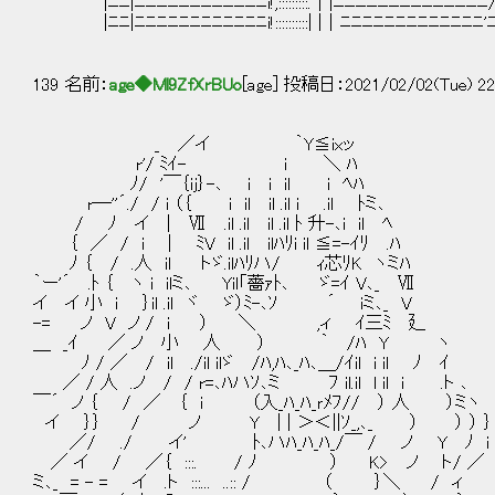
|ﾆﾆ|ﾆﾆﾆﾆﾆﾆﾆﾆﾆﾆﾆﾆi!,:::::::::.｜|ﾆﾆﾆﾆﾆﾆﾆﾆﾆﾆﾆﾆﾆﾆ
|ﾆﾆ|ﾆﾆﾆﾆﾆﾆﾆﾆﾆﾆﾆﾆi!::::::::::| |｜ﾆﾆﾆﾆﾆﾆﾆﾆﾆﾆﾆﾆﾆ'
139 名前：
age◆Ml9ZfXrBUo
[age] 投稿日：2021/02/02(Tue) 22
_ ／イ ｀Y≦ixッ
r'/ ﾐｲ- i ＼ ﾊ
ﾉ/ '￣｛ij｝-､ i i il i ﾍﾊ
r─''´./ / i （｛ i il il .il i .il ﾄミ､
/ ﾉ イ | Ⅶ .il .il il .il ﾄ 升-､i il ﾍ
｛ ／ / i | ﾐV il .il ilﾊﾘi il ≦=-ｲﾘ .ﾊ
ﾉ ｛ / .人 il トゞ.ilﾊﾘハ/ ｨ芯ﾘK ヽミﾊ
｀ー'´ .ﾄ ｛ ヽ i ilミ､ Yil「薔ｧﾄ､ ゞ=ｲ V､_ Ⅶ
イ イ 小 i ｝il .il ヾ ゞ）ﾐ-､ｿ ´ iミ､_ V
-= ノ V ノ / i ） ＼ ,ィ ｲ三ﾐ 廴
＿ _ｲ ／ ノ 小 人 ） ｀ /ﾊ Y ヽ あ
ﾉ / ／ / il ./il ilゞ /ﾊ,ﾊ､_ﾊ､＿/ｲil i il ﾉ ｲ
／ / 人 .ノ / / r=､ﾊハｿ､ミ ﾌ il.il l il i .ト ､
￣´ ノ ｛ / ／ ｛ i （入_ﾊ_ﾊ_ｒﾒﾌ// ） 人 ）ミヽ
イ ｝｝ / ノ Y | | ＞＜||ｿ_,､_ ） ） ） ｝
／/ ./ イ' ﾄ､ハﾊ_ﾊ_ﾊ_/￣ / ノ Y ﾉ i
／ イ / ／｛ :::. / ﾉ ） K> ノ ト/ ／
ミ､_ = - = イ .ト :::... ..:: / （ ｝＼ / ィ