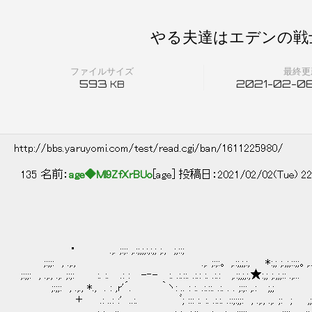
やる夫達はエデンの戦士
ファイルサイズ
最終更
593
2021-02-06
KB
http://bbs.yaruyomi.com/test/read.cgi/ban/1611225980/
135 名前：
age◆Ml9ZfXrBUo
[age] 投稿日：2021/02/02(Tue) 22
・ .,. ;:;: ,.:;,;,:,:,; ;., ;,::;
;:;;: , .,., .,. ;:;:。 ,.:;,;,:, *:,; ;.,;,::;;。,... 
;:;;: , .,., .,. ;:;: :. :. .: : -‐- :. .:.::. .:.: :. .:.: ,.:;,;,:,★:,; ;.,;,:: .,...
;:;;: , .,., *., . : ,r'´. ｀ヽ: .. : :. .:.::. .:. . . ;:;: ,.: ;,;
＋ .: ..: :' ..:. ﾞ; ::: :. :. .:.:. .::;:;;: , .,., .,. ;: ; ,;,:,:,; ;.,