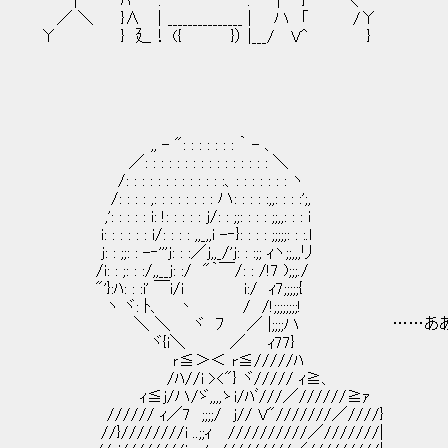
| ﾊ : : | }⌒ ＼
／ ＼ }∧ │_______________ | ハ 「 /Υ
Υ } 廴！ ({ }） |___/ V^ }
,, - ": : : : : : : ｀ - 、
／: : : : : : : : : : : : : : : : ＼
/: : : : : : : : : : : : :、: : : : : : : ヽ
/: : : : ,: : : : : : : : ハ: : : : :,,: : : :';,
,': : : : : i: !: : : : : j/: : ;;: : : : ;;,,: : : i
i: : : : : : i/: : : : ,,_,,i -‐}: : : : ;;;;;: : :.l
j: : ;;: : -‐'''j: : :／j,,_/'j: : :;; ｨヽ;;,,,リ
/i: : ;: : :/,,__j: :/ "｀￣/: : /!7 );;;./
"'}:ﾊ: : :i' ￣i/i i:/ ｨ7;;;;;{
ヽ ヾ: ﾄ、 丶 / /!;;;;;;;;!
＼ ＼ ヾ ﾌ ／ |;;;;ハ ……ああ、
ヾ{i＼ ／ ｨ77}
ｒ≦＞＜ r≦/////ﾊ
/ﾊ//i ><"} ヾ///// ｨ≧、
ｨ≦j/ハ/ゞ,,,,ゝi/ﾊﾞ///／//////≧ｧ
////// ｨ／7 ;;;;/ j// V"///////／////}
//}////////i ..;;ｨ //////////／///////|