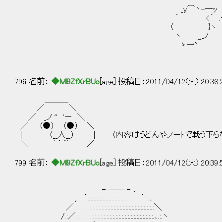
ｌﾄ､ゝ /＾ヽi⌒l .i 
_y⌒ヽ-一ｯ ヽ{ ｒ‐ | ! ヽ
´ <´ .f￣二 ヽｌ } 
（ }ヽ ｌ { ｲハ ! ＼
ヽ _,,ノ | | ｌ } ｌ
ゝ一'' { ′ ﾍｌ
｀丶、 ', , ｨ 
ヽ ｀´ゝ、 , - f 
796 名前：
◆Ml9ZfXrBUo
[age] 投稿日：2011/04/12(火) 20:38
＿＿＿
／ ＼
／ _ノ '' 'ー ＼
／ （●） （●） ＼
| （__人__） | （内容はうどんやノートで戦う下らな
＼ ｀ ⌒´ ／
799 名前：
◆Ml9ZfXrBUo
[age] 投稿日：2011/04/12(火) 20:39
- ―― - ､_
,..:.:´:.:.:.:.:.:.:.:.:.:.:.:.:.:.:.:.:.:.｀:..､
／.:.:.:.:.:.:.:.:.:.:.:.:.:.:.:.:.:.:.:.:.:.:.:.:.:.:.:＼
/.:／.:.:.:.:.:.:.:.:.:.:.:.:.:.:.:.:.:.:.:.:.:.:.:.:.:.:.､.:.ヽ