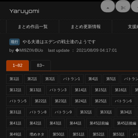
Yaruyomi
まとめ作品一覧
まとめ更新情報
支援
やる夫達はエデンの戦士達のようです
現行
by ◆Ml9ZfXrBUo last update ： 2021/08/09 04:17:01
1~82
83~
第1話
第2話
第3話
バトラン1
第4話
第5話
バトラン
第12話
第13話
バトラン3
第14話
第15話
第16話
第
バトラン5
第22話
第23話
第24話
第25話
バトラン6
第31話
バトラン8
バトラン9
第32話
第33話
第34話
第41話
第42話
第43話
第44話
第45話前編
第45話後編
第49話
埋めネタ
第50話
第51話
第52話
第53話
バ