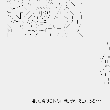
､'''´＿__ノ〉､_ム‐''´, -‐- ､｀ヾｰ─ｧ､ 〉 ＼ ヽ
ｨ＼-‐''´ ＼＿＿ｆ∧ﾍヾヽゞｰ‐''´/__,ノヽ ＼
ﾞｰ 丶 ┌-､／ ﾉ!l l |ヽ〉lヾ｀ / ｌ |ヽ ＼ ヽ
｀ヽ、 ＼| < _／ /､ｉ_ヾノﾉ,ゞ /-┴‐'-､| l ヽ |
ヽ・ノﾞｰ-＼ /_ノ-､〉､二ﾆ , ' / ﾉ | l
＼ ゝｰ｀ー〈 〈ヽ二ﾆ ／ （_ /／￣ヽl /
ﾞi:::l ´｀´, -‐-､‐|ｰ-‐i´￣ ､￣｀ヽ V
| |:::l ￣。ヽ ・ 〉ﾞｉ￣ | （ ﾉ- 、(_＼ ＼
!´Y⌒ｰ一'（(⌒' , - 
! ! ノ ｆﾉ／二￣ -
ｊ ／ ｆｦ＾ﾚ
. / ｒ'＝==（.／
/ { }_ ／/ / /
ﾉ!‐ﾆ/ /! / ｌ /! 
. / ｌ / // //! ｌ !!ｌ 
/ ｌ ｌ ! ! _._ ｌ ｌl ! ! ｌｌ 
ｌ ! !! l'＾,)）l ｌ! l 〃´ ｌ 
! ! ｌ ! ｌ// ! !! { ,f,=
|ヽ: :.ﾊｪｱ┐ ｊｆ 込
ヽハヾ=)> 弋_.ン '
〉 弋/ノ} "¨´ .／
凄い。負けられない戦いが、そこにある・・・. |: : }
!ｌ:.ｆ / / 