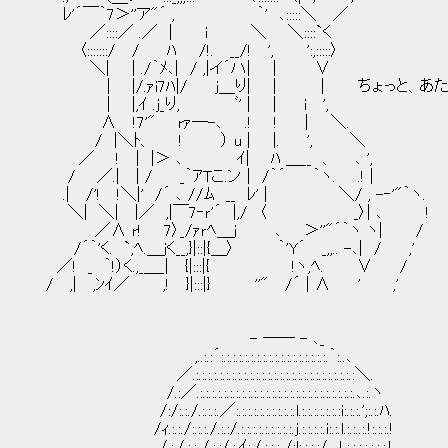
ﾚ'´￣｀7＞''ア"´ , ｀' ､:::::＼ ／
／::::／ .／ | i ＼ ＼::::`く
〈:::::::/ / ﾊ /!. __/! ', ':,:::::〉
＼| | ./｀ﾒ､| / ,|イ´ハ| | ∨
| |/.ｧi7ﾊ|/ j＿り| | | ちょっと、あた
| |,ｲ .j_り, ﾞ' | | i ',
∧ !7'" rｧ─-､ .! ! | ＼.
/ |＼ﾄ、 ! ） u | |. ', ＼
／ ! | |＞ ､ ｲ| ﾊ ＿__ 、 ､ ',
/ ／.| | / _｀ｱTこ.ン | /｀´ ｀ヽ. .! |
.| /'! !＼|' /´ ､ //ﾑ __ ﾚ' | ＼/ , -‐'"｀ヽ.
＼| ＼| |／ ,|￣7‐ｒ'´ |,/ 〈 _〉| ､ !
／∧ r! 7〉_/ｧｒﾍ＿ｊ ､ ＞''"´｀ヽ ヽ| /
/´｀'く. `,ﾍ.＿jく__,}|::|{＿〉 ｀'Y´ _,,.. -､| / ,'
／! _ ｀!）く.,_＿_| {|:::|{ !ヽ,ﾍ. ∨ /
/ ,| ,ﾝｲ／ ,! }|:::|} ''" /´ | ∧ ' ,'
- ―― - ､_
,..:.:´:.:.:.:.:.:.:.:.:.:.:.:.:.:.:.:.:.:.｀:..､
／.:.:.:.:.:.:.:.:.:.:.:.:.:.:.:.:.:.:.:.:.:.:.:.:.:.:.:＼.
/.:／.:.:.:.:.:.:.:.:.:.:.:.:.:.:.:.:.:.:.:.:.:.:.:.:.:.:.､.:.ヽ
/:/:.:./.:.:.:.／:.:.:.:.:.:.:.:.:.:.l.:.:.:.:.:.:.:i:.:.:.';:.:.ﾊ.
/ｨ.:.:./:.:.:./.:.:/.:.:.:.:.:.:.:.:.:.j.:.:.:.:.i:.:.l.:.:..:.!:.:.:.!
/.:./.:.: /.:.:/.:,ｲ:./.:.:.: /:l:.:.:.:/_,」.:.:.:.;.:.:.:.!