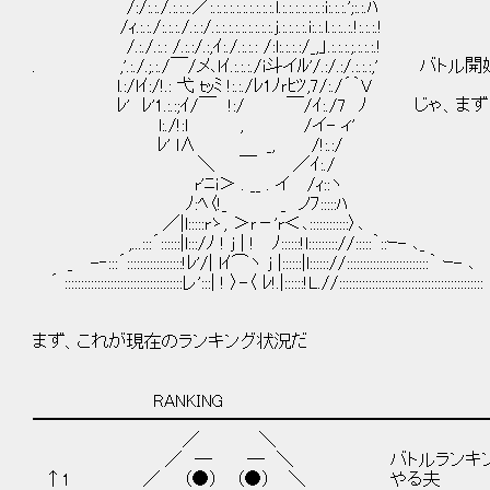
/:/:.:./.:.:.:.／:.:.:.:.:.:.:.:.:.:.l.:.:.:.:.:.:.:i:.:.:.';:.:.ﾊ
/ｨ.:.:./:.:.:./.:.:/.:.:.:.:.:.:.:.:.:.j.:.:.:.:.i:.:.l.:.:..:.!:.:.:.!
/.:./.:.: /.:.:/.:,ｲ:./.:.:.: /:l:.:.:.:/_,」.:.:.:.;.:.:.:.!
. ,'.:./.;.:./￣/メ､lｲ.:.:.:./i斗イﾙ'/.:/.:/.:.:.:,' 
l.:/lｲ:/!.: 弋 ｔｯﾐ !:.:./ﾚ1ﾉｒﾋﾂ,7/:./´｀V
ﾚ' ﾚ'1.:.:;ｲ/￣ !:/ ￣/ｲ:./7 ﾉ じゃ
l:./!:l , /イ- ィ'
ﾚ' l∧ _, /!:.:/
＼ ￣ ／ｲ:./
r'ﾆi＞ . __ . イ /ｨ::ヽ
ﾉ:ﾍ〈!_ _ ノﾌ:::::ﾊ
／|l:::::rゝ, ＞ｒ－'r＜､::::::::::::〉､
,...:::´::::::|l:::/ﾉ ! j | ! ﾉ::::::!l::::::::://:::::｀::ｰ- ､_
_ -‐:::´:::::::::::::::::!ﾚ'/| lｲ⌒ヽ j |::::::|l:::::://:::::::::::::::::::::::::｀ ｰ- ､
´ ::::::::::::::::::::::::::::::::::::レ':::| ! 〉-〈 ﾚ!.|::::::!L.//::::::::::::::::::::::::::::::::::::::::::::
まず、これが現在のランキング状況だ
RANKING
━━━━━━━━━━━━━━━━━━━━━━━━━━
／ ＼
／ ─ ─ ＼ バトルランキング
↑1 ／ （●） （●） ＼ やる夫