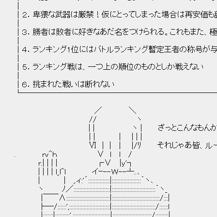
│ 
│２．卑猥な武器は厳禁！仮にとってしまった
│ 
│３．勝者は敗者に好きなあだ名をつけられる。これもまた
│ 
│４．ランキング1位にはバトルランキング暫定
│ 
│５．ランキング戦は、一つ上の順位のものとし
│ 
│６．挑まれた戦いは断れな
└─────────────────────────
／ ＼
// ヽ
| | ヽ | ざっとこんなもん
| | | | | |
Ⅵ | | | |/ﾘ それじゃあ皆、ルールを守
. rv^ｈ ∨ l l /
r.| | | | ┌∨ |y'┐
| | | | l_l^l イｰ--Ｗ--┴..､
| | ,.ィ:'´:::::::::::::::|::::::::::::::::::::｀ヽ､
ヽ ﾉ／:::::::::::::::::::::::::|::::::::::::::::::::::::::::::｀ヽ_
|￣￣∧::::::::::::::::::::::::::::::|:::::::::::::::::::::::::::::::::/:::|
├―/::::::',::::::::::::::::::::::::::::|::::::::::::::::::::::::::::::/::::::l
|:::::::|::::::::::',::::::::::::::::::::::::::|:::::::::::::::::::::::::::/:::::::::|