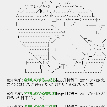
_＿r'ﾆi| ヽ _ ノﾌ:::::ﾊ
,...-',,⌒ゞﾐ､::／ﾉ:ﾍ〈! 'r＜､::::::::::::〉ﾞ''ｰ-::､_
/::／.:::::::::::::..／|l:::::rゝ。 ﾉ::::::!l::::::::://::::＼:::::::::::::｀ヽ,
/:::::::::::::::::::..`ｰ:::::|l:::/ﾉ 丱|::::::|l:::::://:::::::::::::ゝ::::::::::::::::|::}
. |::::::::::::::::::::::::::::::::!ﾚ'/| l |＿.|::::::!L.//:::::::ー＜::::::::::::::::::::|::::i
|:::::::::::::::::::::::::::::::: ':::| |;;| |::::::::_ノ⌒ ｰ - ,,,＿＿ ＿
. l::::::::::::::::::::::::::::::::::::::::::::::::..ﾞヽ.､ ,r‐'ﾞ ／
|::::::::::::::::::::::::::::::::::::::::::::::::::::::::::;ヽf ヽ l /
. l::::::::::::::::::::::::::::::::::::::::::::,,-''',ﾆ,-'" ＼___
ヽ;::i:::::::::::::::::::::::::::::::::/ .／ l ＼X=-､,,＿_／
ヽl;:::::::::::::::::::::::::::::::| | ﾉ ` ､ ヽ ,ﾍ./::::::I
ヽ､:::::::::::::::::::::::::| l i´ ` ､ ﾉ ヾ|::::::::丿
.|｀ヽ;::::::::::::::::::::| | | ､ `'rイ ,ノ:::::::::＼
|:::::::::＼∩:::::::::| l＼ `=､.._＿,ノ 厂:::::::::::::::::/
|::::::::::::::::＼∩:/ | ヽ､＿ ﾉ:::::::| /:::::::::::::::::::::/
|:::::::::::::::::::| ＼:!`ｰ､ ,,='' | ｀､'‐-'ﾞ:::::::::| /:::::::::::::::::::::/
|:::::::::::::::::::::| ヽ_;;ｧ'~ |:::::::::::::::::::::::::|/:::::::::::::::::::::/
824 名前：
名無しのやる夫だお
[sage] 投稿日：2011/04/12(火) 2
カイジのお宝だと思って拾ったけどただのゴミだった物
825 名前：
名無しのやる夫だお
[sage] 投稿日：2011/04/12(火) 21
ひろしの靴下（クレしん）