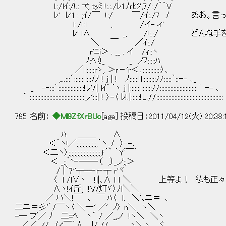
l.:/lｲ:/!.: 弋 ｔｯﾐ !:.:./ﾚ1ﾉｒﾋﾂ,7/:./´｀V
ﾚ' ﾚ'1.:.:;ｲ/￣ !:/ ￣/ｲ:./7 ﾉ ああ
l:./!:l , /イ- ィ'
ﾚ' l∧ _, /!:.:/ どんな手を使っ
＼ ￣ ／ｲ:./
r'ﾆi＞ . __ . イ /ｨ::ヽ
ﾉ:ﾍ〈!_ _ ノﾌ:::::ﾊ
／|l:::::rゝ, ＞ｒ－'r＜､::::::::::::〉､
,...:::´::::::|l:::/ﾉ ! j | ! ﾉ::::::!l::::::::://:::::｀::ｰ- ､_
_ -‐:::´:::::::::::::::::!ﾚ'/| lｲ⌒ヽ j |::::::|l:::::://:::::::::::::::::::::::::｀ ｰ- ､
´ ::::::::::::::::::::::::::::::::::::レ':::| ! 〉-〈 ﾚ!.|::::::!L.//::::::::::::::::::::::::::::::::::::::::::::
795 名前：
◆Ml9ZfXrBUo
[age] 投稿日：2011/04/12(火) 20:38
ﾊ ＿＿_ ∧
＜｀ヽ!／;;;;;;;;;;;;;;｀ヽ_ﾉ 〉‐-､
＜二ヽ〉;;;;;;;;;;;;;;;;;;;;;;ｆ´｀ ｀Yﾞ￣｀
＜ _;;｀''ｰ──‐（ ,）_,ノ;;＞
/ |｀7''┬--‐ｒ‐┬ ｒ'ヾ
〈 l /l∨ヽ !l|､∧ ｌ ｌ ＼ 上等よ！ 私も正
∧ヽ!ｲ斤ｊ |!V/灯ゞ〉ﾉｌ＼＼
／ ハ＼!￣ ､ ￣ ﾊ〈 l、 ＼ﾞ､ニ＝-､
二ニ＝彡'´/￣ヽ〈 ＼ｰ‐' ／' ﾉ〉 n＼ ヽ＼
-─ フﾞ／ ﾉ 二=ﾍ ヽ´ / ／_,ノ !ヽ＼ ＼ヽ
_,,／／_ノ/ 〈ｨ'￣｀人 |/ // ヽ＼ヽ ヾ