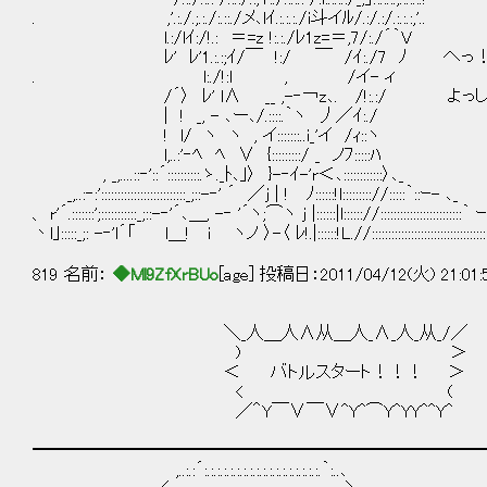
. ,'.:./.;.:./:.::./メ､lｲ.:.:.:./i斗イﾙ/.:/.:/.:.:.:,'..
l.:/lｲ:/!.: ＝=z !:.:./ﾚ1z=＝,7/:./´｀V
ﾚ' ﾚ'1.:.:;ｲ/￣ !:/ ￣ /ｲ:./7 ﾉ 
. l:./!:l , /イ- ィ
/´〉 ﾚ' l∧ __ ,-‐￢z､. /!:.:/ よっし
| ! _, - ､ー､/.::::.｀ヽ 丿／ｲ:./
! l/ ヽ ヽ , イ:::::::..i_'イ /ｨ::ヽ
l,..:'‐ﾍ ﾍ ∨ {:::::::::/ _ ノﾌ:::::ﾊ
, _,....::‐'::´::::::::::.ゝ._ﾄ､｣〉 }-‐ｲ-'r＜､::::::::::::〉､_
_,..:‐:'::::::::::::::::::::::::::_;::-‐' ´ ／j | ! ﾉ::::::!l::::::::://:::::｀::ｰ- ､_
、 r'´.:::::::';:::::::::::_;::-‐'´､＿, -‐ '´ヽ;⌒ヽ j |::::::|l:::::://:::::::::::::::::::::::::｀
丶l｣:::::_;: -‐'l´「 l＿! i ヽノ 〉-〈 ﾚ!.|::::::!L.//::::::::::::::::::::::::::::::::::::::
819 名前：
◆Ml9ZfXrBUo
[age] 投稿日：2011/04/12(火) 21:01
＼_人＿人∧从＿人_∧_人_从_/／
) ＞
＜ バトルスタート！！！ ＞
< (
／＾Y￣∨￣∨^Y^⌒Y^YY^^Y^
━━━━━━━━━━━━━━━━━━━━━━━━━━
,..:.:´:.:.:.:.:.:.:.:.:.:.:.:.:.:.:.:.:.:.｀:..､