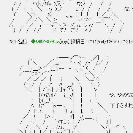
/ / ′ ハ,ﾄ､/N{yi ｸ又 } 弋:少 / / /
ｌ / ｉ { ＼ ﾄ辷Xノ :::::::/ / / 人 な
Υ ＼,＼ ー((:::::::: _..._ :::::{ { ｛ ／ .＼
/ ／ ノ.＼ ＼..＞ . ｀ ´ . ィ フへ_ ＼￣｀ヽ ＼
八. ／ ／ r──ｨ⌒ヽ.＞-:＜ rz| レァ/´￣ ヽ. / ﾉ
） / / / /′ |ｲ てﾉ￣乙ﾉ r' ｿ } / /
783 名前：
◆Ml9ZfXrBUo
[age] 投稿日：2011/04/12(火) 20:31
ﾄ、 ,. -──-ｧ'⌒ヽ-､ ／| ／!
＿| ＼ ／_;;;:::-──` ｰ＜ ﾉY´ /／ /
./ ＼＿＞'"´:::_;;;::: --─- ､:::::::`'く| /´ /
ﾚ'´￣｀7＞''ア"´ , ｀' ､:::::＼ ／
／::::／ .／ | i ＼ ＼::::`く
〈:::::::/ / ﾊ /!. __/! ', ':,:::::〉
＼| | ./｀ﾒ､| / ,|イ´ハ| | ∨
| |/.ｧi7ﾊ|/ j＿り| | | や、やめなさ
| |,ｲ .j_り, ﾞ' | | i ',
∧ !7'" rｧ─-､ .! ! | ＼. 下手をすれ
/ |＼ﾄ、 ! ） u | |. ', ＼
／ ! | |＞ ､ ｲ| ﾊ ＿__ 、 ､ ',
/ ／.| | / _｀ｱTこ.ン | /｀´ ｀ヽ. .! |
.| /'! !＼|' /´ ､ //ﾑ __ ﾚ' | ＼/ , -‐'"｀ヽ.
＼| ＼| |／ ,|￣7‐ｒ'´ |,/ 〈 _〉| ､ !