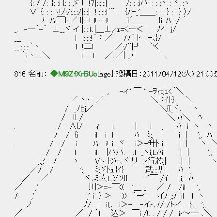
{: / /: :{: :i {: : ,ゞ ｢｀!7|::::::| /: : :iハ: : : :ヽ : ヾ､:ヽ
Ｖ {: : :iヽ!ﾉ:/:.:.:/|:::| !::::::l｀¨ {/ｰ_'＿＿: : : } : : } ）ﾉ
ﾉ: :ﾊ{￣{:.／ }|::::! l!::::::l! }´＿__ }i: ﾊ: :/ ´
_. -―´-´ ⊥__ヾ イ |::::l､|＿⊥,ｨｪ=くー＜ ﾉｲ j/
___ ｌ l:::::!｀ヾ ／ //｢ ト ､ｰ､}/
__:::::::｀丶 l !二l ／:/¨|┘ ｀'く
｀i丶:::::＼ l : : l ／::／| _ﾉ ＼
816 名前：
◆Ml9ZfXrBUo
[age] 投稿日：2011/04/12(火) 21:00
, -ィ'' ￣ '' -ｦｒｔｊｭ<´＼
／ ヽr= ／ ＼ヾｲﾄ}､ ＼
/ _ﾉﾋj／ ＼{{_ヾ､ ヽ
/ {{ / ＼ ﾊ＼ ﾍ
. / ∧{/ ｨ i | i , ﾊ i ヽ ヽ
/ / {i il i l ﾊ ﾐ;, i i | ';, ﾊ
. / / i ﾊ i! i ヾ i＞-升ﾄ i l | ヽ 
/ / l il: |ハハ. .l _ヽi,Lﾊil | | ';,
,,;;' / ヽ Vヽ ﾄ))=､ヾ リ .ｨ行芯;| .| |
／/ / ';, ﾐ;,ゞﾄｭi}ｲ} 武::::ﾘ.i ﾊ ',
／ ／ ゞ､ミ人LУｿ}} "￣ /ｲ ;i, ﾊ
／ ,' 川＞=-￣(( '＿ _ ／ / /il i ', i
/ ,' ,' i } ＞ )) ｀ー' イ/ ,;/i il l ヽ |
. _ノ ﾉ/ i il,､ i＞- -イr､ﾉ/ /トイ ﾄ､ ';, 
／ ／ / ｀l 込＞ ￣i /!. . / / / ir～─ ､＼ 