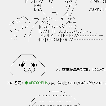
ﾚ' ﾚ'1.:.:;ｲ/￣ !:/ ￣ /ｲ/7 ﾉ どう
l:./!:l , /イ- ィ'
ﾚ' l∧ /!:.:/ これでより一層盛
＼ ヽ￣ﾉ ／ｲ:./
_,rｰく´＼ , --､ r'ﾆi＞ . __ . イ /ｨ::ヽ
,-く ヽ.＼ ヽ Y´ ／ ﾉ:ﾍ〈!_ _ ノﾌ:::::ﾊ
{ -! l _｣_ﾉ‐′/ |l:::::rゝ, ＞ｒ－'r＜､::::::::::::〉､
ヽ ﾞｰ'´ ヽ / ||l:::/ﾉ ! j | ! ﾉ::::::!l::::::::://:::::｀::ｰ- ､_
ゝ、 ﾉ_ イ :::!ﾚ'/| lｲ⌒ヽ j |::::::|l:::::://:::::::::::::::::::::::::｀ ｰ- ､
´ ::ヽ | :レ':::| ! 〉-〈 ﾚ!.|::::::!L.//::::::::::::::::::::::::::::::::::::::::::::
＿＿＿
／ ＼
／ _ノ '' 'ー ＼
／ （●） （●） ＼
| （__人__） | え、雪華綺晶も参加するのかお
＼ ｀ ⌒´ ／
782 名前：
◆Ml9ZfXrBUo
[age] 投稿日：2011/04/12(火) 20:31
- ―― - ､_
,..:.:´:.:.:.:.:.:.:.:.:.:.:.:.:.:.:.:.:.:.｀:..､
／.:.:.:.:.:.:.:.:.:.:.:.:.:.:.:.:.:.:.:.:.:.:.:.:.:.:.:＼
/.:／.:.:.:.:.:.:.:.:.:.:.:.:.:.:.:.:.:.:.:.:.:.:.:.:.:.:.､.:.ヽ