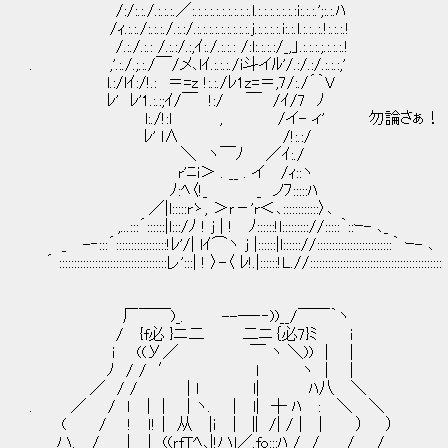
/:/:.:./.:.:.:.／:.:.:.:.:.:.:.:.:.:.l.:.:.:.:.:.:.:i:.:.:.';:.:.ﾊ
/ｨ.:.:./:.:.:./.:.:/.:.:.:.:.:.:.:.:.:.j.:.:.:.:.i:.:.l.:.:..:.!:.:.:.!
/.:./.:.: /.:.:/.:,ｲ:./.:.:.: /:l:.:.:.:/_,」.:.:.:.;.:.:.:.!
. ,'.:./.;.:./￣/メ､lｲ.:.:.:./i斗イﾙ'/.:/.:/.:.:.:,'
l.:/lｲ:/!.: ＝=z !:.:./ﾚ1z=＝,7/:./´｀V
ﾚ' ﾚ'1.:.:;ｲ/￣ !:/ ￣ /ｲ/7 ﾉ
l:./!:l , /イ- ィ' 勿論さぁ！ 
ﾚ' l∧ /!:.:/
＼ ヽ￣ﾉ ／ｲ:./
r'ﾆi＞ . __ . イ /ｨ::ヽ
ﾉ:ﾍ〈!_ _ ノﾌ:::::ﾊ
／|l:::::rゝ, ＞ｒ－'r＜､::::::::::::〉､
,...:::´::::::|l:::/ﾉ ! j | ! ﾉ::::::!l::::::::://:::::｀::ｰ- ､_
_ -‐:::´:::::::::::::::::!ﾚ'/| lｲ⌒ヽ j |::::::|l:::::://:::::::::::::::::::::::::｀ ｰ- ､
´ ::::::::::::::::::::::::::::::::::::レ':::| ! 〉-〈 ﾚ!.|::::::!L.//::::::::::::::::::::::::::::::::::::::::::::
厂￣￣)_. --─‐‐))__/￣￣｀ヽ
/ {f必 }ニ二 二ニ｛必7}ﾐ i
i ((У／ ￣ ヽ ＼)) | |
ﾉ / / ′ l ヽ | |
／ / / | l l| ﾊ八 ＼
. ／ / ｌ | | | ヽ. | l| ┼ ﾊ : ＼ ＼
( / ! ｌ!｜ 从 |i ｜ ∥ /| / | | ） ）
ハ. / ｜ ｜ ((ｒfTﾍ､|!ハl／.fo:::ﾊ / / / /