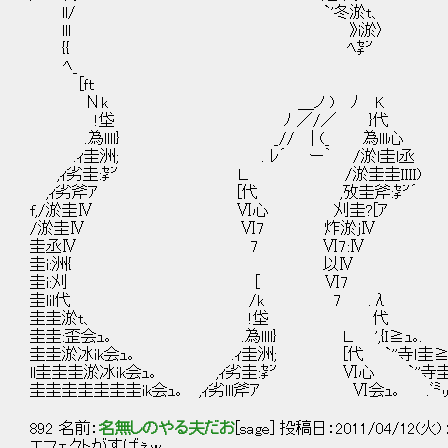
ll/ `'冬淤t、 |
lll 》i淤〉 
{{ ﾍ㌢ '
ﾍ_ /
[ｆｔ
Νk ＿ノ ) ﾉ 
!垈 ﾉ ／/／ }
.為llll} _// | (_ 為lll心
.ｨ圭洲; . ﾚ´ ー｀ /淤l圭l丞 ﾓｱｱｱ
,ｨ劣圭:㌢ Ｌ /淤圭圭ＩＩＩ
,ｨ劣斧ｱ [代 ,攷圭斧:㌢´ 
f,/淤圭Ⅳ Ⅵ心 刈圭?[ｱ `''
/淤圭Ⅳ Ⅵ7 炸淤jⅣ
圭丞Ⅳ 7 Ⅵ7:Ⅳ 
圭i:洲{ 以Ⅳ ,炸,圭
圭i:刈 [ Ⅵ7 ,炸
圭lil代 /k 7 .λ 焔圭
圭圭淤t、 !垈 代 以
圭圭:歪会ｭ｡ .為llll} Ｌ ',{Ｉ≧ｭ｡.
圭圭淤冰ik会ｭ｡ .ｨ圭洲; [代 `''寺ｌ圭≧ｭ｡.
ll圭圭圭淤冰ik会ｭ｡ ,ｨ劣圭:㌢ Ⅵ心 `''寺圭斧≧
圭圭圭圭圭圭圭ik会ｭ｡ ,ｨ劣lll斧ｱ Ⅵ会ｭ｡ .ﾞ㍉丞圭
892 名前：
名無しのやる夫だお
[sage] 投稿日：2011/04/12(火) 21
エフェクトがすげぇw