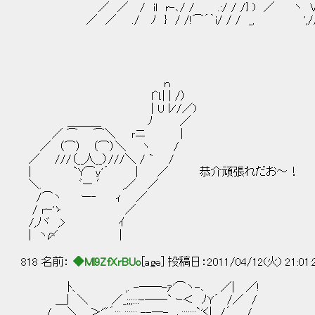
／ ／ / il r-､/ / .:/ / /} ) ／ ヽ 
／ ／ ./ ﾉ } / /!⌒´｀i/ / / _, ',
ｎ
l^l.| | /）
| U ﾚ'/／)
＿＿＿ ﾉ ／
／ ⌒ ⌒＼ ｒニ |
／ （⌒） （⌒）＼ ヽ /
／ ///（__人__）///＼ / ` /
| `Y⌒y'´ | ／ 恭介頑張れだお～！
＼. ﾞー ′ ,／ ／
/⌒ヽ ー‐ ｨ ／
/ rｰ'ゝ ／
/,ﾉヾ ,> ｲ
| ヽ〆 |
818 名前：
◆Ml9ZfXrBUo
[age] 投稿日：2011/04/12(火) 21:01
ﾄ、 ,. -──-ｧ'⌒ヽ-､ ／| ／!
＿| ＼ ／_;;;:::-──` ｰ＜ ﾉY´ /／ /
./ ＼＿＞'"´:::_;;;::: --─- ､:::::::`'く| /´ /