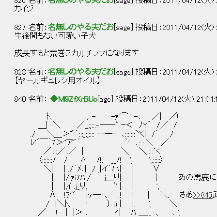
826 名前：
名無しのやる夫だお
[sage] 投稿日：2011/04/12(火) 21
カイジ
827 名前：
名無しのやる夫だお
[sage] 投稿日：2011/04/12(火) 2
生後間もない可愛い子犬
成長すると荒巻スカルチノフになります
828 名前：
名無しのやる夫だお
[sage] 投稿日：2011/04/12(火) 2
【ヤールギュレシ用オイル】
840 名前：
◆Ml9ZfXrBUo
[age] 投稿日：2011/04/12(火) 21:04
ﾄ、 ,. -──-ｧ'⌒ヽ-､ ／| ／!
＿| ＼ ／_;;;:::-──` ｰ＜ ﾉY´ /／ /
./ ＼＿＞'"´:::_;;;::: --─- ､:::::::`'く| /´ /
ﾚ'´￣｀7＞''ア"´ , ｀' ､:::::＼ ／
／::::／ .／ | i ＼ ＼::::`く
〈:::::::/ / ﾊ /!. __/! ', ':,:::::〉
＼| | ./｀ﾒ､| / ,|イ´ハ| | ∨
| |/.ｧi7ﾊ|/ j＿り| | | あの馬鹿には
| |,ｲ .j_り, ﾞ' | | i ',
∧ !7'" rｧ─-､ .! ! | ＼. さあ
>>845
/ |＼ﾄ、 ! ） u | |. ', ＼
／ ! | |＞ ､ ｲ| ﾊ ＿__ 、 ､ ',