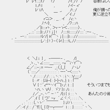
ﾚ' ﾚ'1.:.:;ｲ/￣ !:/ ￣/ｲ:./7 ﾉ 容赦は
l:./!:l , /イ- ィ'
ﾚ' l∧ _, /!:.:/ 俺が勝ったら目で
＼ ￣ ／ｲ:./ 更に逆立ちで町内1周す
r'ﾆi＞ . __ . イ /ｨ::ヽ
ﾉ:ﾍ〈!_ _ ノﾌ:::::ﾊ
／|l:::::rゝ, ＞ｒ－'r＜､::::::::::::〉､
,...:::´::::::|l:::/ﾉ ! j | ! ﾉ::::::!l::::::::://:::::｀::ｰ- ､_
_ -‐:::´:::::::::::::::::!ﾚ'/| lｲ⌒ヽ j |::::::|l:::::://:::::::::::::::::::::::::｀ ｰ- ､
´ ::::::::::::::::::::::::::::::::::::レ':::| ! 〉-〈 ﾚ!.|::::::!L.//::::::::::::::::::::::::::::::::::::::::::::
く ＼{ i } _. -――‐- ､ /}
,ゝ､_ヽ∠::::::::＿:::::::::, -v⌒iヽY⌒ゝ
∠／::::-:::= ―-- _::（_{__{ /ヽiノ
（´::::::／: : : : : : : : :｀: ー‐`ｰく::::::::ヽ
丶./: : : : :/:/: : :､ヽ:ヽ : i:ヽ: :V:::::::ﾉ
{: :〃 : {斗-{ : }‐}‐ﾊ:､|: l: : ｢￣
∨ { '.'´ｨ'冖ヽ'ｲ⌒}>:/: l: : | そういつ
ヽﾊ､ヽ Vり . ゞｿ }:l :/i: : :
/／_,-､ヽ'" ｰ ' " ﾉ{:l { :l : : ヽ あん
／´,ｲ { { つ` ｰr ´∠ヾ:ヾ; : : : :＼
, : ´: : : {､ヽゝ'´ ￣￣￣ } iﾉハ : : : : : 丶
／: イ:/: : /｀T{ {、{ {7ーr――' l : : :}: : : : :｀丶＼