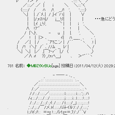
ﾚ'´￣｀7＞''ア"´ , ｀' ､:::::＼ ／
／::::／ .／ | i ＼ ＼::::`く
〈:::::::/ / ﾊ /!. __/! ', ':,:::::〉
＼| | ./｀ﾒ､| / ,|イ´ハ| | ∨
| |/.ｧi7ﾊ|/ j＿り| | | ・・・急にど
| |,ｲ .j_り, ﾞ' | | i ',
∧ !7'" ! ! | ＼.
/ |＼ﾄ、 - u .| |. ', ＼
／ ! | |＞ ､ ｲ| ﾊ ＿__ 、 ､ ',
/ ／.| | / _｀ｱTこ.ン | /｀´ ｀ヽ. .! |
.| /'! !＼|' /´ ､ //ﾑ __ ﾚ' | ＼ /
＼| ＼| |／ ,|￣7‐ｒ'´ |,/ 〈 _〉
／∧ r! 7〉_/ｧｒﾍ＿ｊ ､ ＞''"´｀ヽ
781 名前：
◆Ml9ZfXrBUo
[age] 投稿日：2011/04/12(火) 20:29
- ―― - ､_
,..:.:´:.:.:.:.:.:.:.:.:.:.:.:.:.:.:.:.:.:.｀:..､
／.:.:.:.:.:.:.:.:.:.:.:.:.:.:.:.:.:.:.:.:.:.:.:.:.:.:.:＼
/.:／.:.:.:.:.:.:.:.:.:.:.:.:.:.:.:.:.:.:.:.:.:.:.:.:.:.:.､.:.ヽ
/:/:.:./.:.:.:.／:.:.:.:.:.:.:.:.:.:.l.:.:.:.:.:.:.:i:.:.:.';:.:.ﾊ
/ｨ.:.:./:.:.:./.:.:/.:.:.:.:.:.:.:.:.:.j.:.:.:.:.i:.:.l.:.:..:.!:.:.:.!
/.:./.:.: /.:.:/.:,ｲ:./.:.:.: /:l:.:.:.:/_,」.:.:.:.;.:.:.:.!
. ,'.:./.;.:./￣/メ､lｲ.:.:.:./i斗イﾙ'/.:/.:/.:.:.:,'
l.:/lｲ:/!.: ＝=z !:.:./ﾚ1z=＝,7/:./´｀V