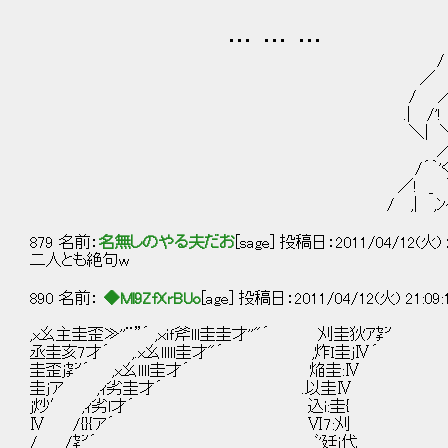
| |/.ｧi7ﾊ|/ j
| |,ｲ .j_り, ﾞ' 
・・・ ・・・ ・・・ ∧ !7
/ |＼ﾄ、 - u .
／ ! | |＞ ､ ｲ| ﾊ
/ ／.| | / _｀ｱTこ.ン |
.| /'! !＼|' /´ ､ //
＼| ＼| |／ ,|￣7‐ｒ'
／∧ r! 7〉_/ｧｒﾍ＿ｊ
/´｀'く. `,ﾍ.＿jく__,}|::|{＿
／! _ ｀!）く.,_＿_| {|:
/ ,| ,ﾝｲ／ ,! }|:::|}
879 名前：
名無しのやる夫だお
[sage] 投稿日：2011/04/12(火) 21
二人とも絶句w
890 名前：
◆Ml9ZfXrBUo
[age] 投稿日：2011/04/12(火) 21:09
,x幺主圭歪≫''¨”´ ,ｘｉｆ斧lll圭圭才''"´ 刈
丞圭亥7才´ ,.x幺lllll圭才"´ ,炸Ｉ圭j
圭歪ｊ㌢´ ,x幺llll圭才´ 焔圭:
圭ｊア ,ｨ劣圭才´ .以圭Ⅳ
j炒′ ,ｨ劣l才´ 込i:圭{
Ⅳ /{}{ア´ Ⅵ7:刈
/ /㌢´ ﾞ'廷ｉ代 |