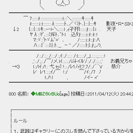
| （__人__） |
＼ ｀⌒´ ,／
━━━━━━━━━━━━━━━━━━━━━━━━━━
￣ 7:::::::i!:::::::::::::::::::::::::l::::＼:::::::::::ｷ:::::::ｷ
i!::::::::i::l:::::::::λ::::::::::ﾄ､／ヾﾐト､}::::}::::ｷ 影夜・Ｒ・ＳＩＫ
↓2 {::::{::::l:ｷ:::-‐l-＼::::::l ,ｨ孑孖}:::::::j!:::::}:i . 天子
ﾔλ::ﾏﾞ､:::ﾐ斥ﾄ､`トl .込ﾀj!::::::i::i!::i!::!
ﾏ::ゞ::ﾞトゞﾑ`=' ､ /:::::::i::i!::j!:∧
∧::::}｀:::::}:|::ﾄ..__ ｰ '' ／/:::::::ﾄ;{::j!;;ノ),
━━━━━━━━━━━━━━━━━━━━━━━━━━
/.:./.:.: /.:.:/.:,ｲ:./.:.:.: /:l:.:.:.:/_,」.:.:.:.;.:.:.:.!
. ,'.:./.;.:./￣/メ､lｲ.:.:.:./i斗イﾙ'/.:/.:/.:.:.:,' お義兄ち
→３ l.:/lｲ:/!.: 弋 ｔｯﾐ !:.:./ﾚ1ﾉｒﾋﾂ,7/:./´｀V . 恭介
ﾚ' ﾚ'1.:.:;ｲ/￣ !:/ ￣/ｲ:./7 ﾉ
l:./!:l , /イ- ィ'
━━━━━━━━━━━━━━━━━━━━━━━━━━
800 名前：
◆Ml9ZfXrBUo
[age] 投稿日：2011/04/12(火) 20:44
┌─────────────────────────
│ 
│ルー
│ 
│１．武器はギャラリー（このスレを読んで下さっている方か