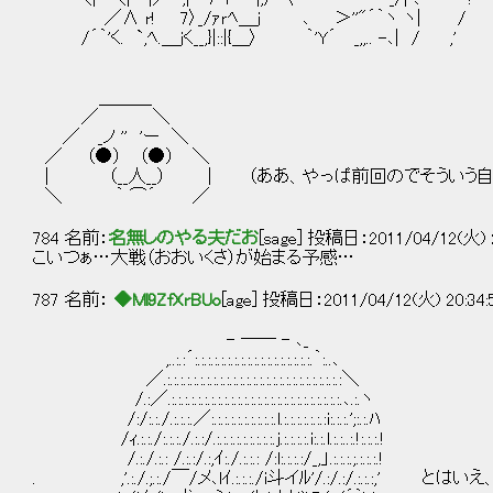
／∧ r! 7〉_/ｧｒﾍ＿ｊ ､ ＞''"´｀ヽ ヽ| /
/´｀'く. `,ﾍ.＿jく__,}|::|{＿〉 ｀'Y´ _,,.. -､| / ,'
＿＿＿
／ ＼
／ _ノ '' 'ー ＼
／ （●） （●） ＼
| （__人__） | （ああ、やっぱ前回のでそういう自
＼ ｀ ⌒´ ／
784 名前：
名無しのやる夫だお
[sage] 投稿日：2011/04/12(火) 20
こいつぁ…大戦（おおいくさ）が始まる予感…
787 名前：
◆Ml9ZfXrBUo
[age] 投稿日：2011/04/12(火) 20:34
- ―― - ､_
,..:.:´:.:.:.:.:.:.:.:.:.:.:.:.:.:.:.:.:.:.｀:..､
／.:.:.:.:.:.:.:.:.:.:.:.:.:.:.:.:.:.:.:.:.:.:.:.:.:.:.:＼
/.:／.:.:.:.:.:.:.:.:.:.:.:.:.:.:.:.:.:.:.:.:.:.:.:.:.:.:.､.:.ヽ
/:/:.:./.:.:.:.／:.:.:.:.:.:.:.:.:.:.l.:.:.:.:.:.:.:i:.:.:.';:.:.ﾊ
/ｨ.:.:./:.:.:./.:.:/.:.:.:.:.:.:.:.:.:.j.:.:.:.:.i:.:.l.:.:..:.!:.:.:.!
/.:./.:.: /.:.:/.:,ｲ:./.:.:.: /:l:.:.:.:/_,」.:.:.:.;.:.:.:.!
. ,'.:./.;.:./￣/メ､lｲ.:.:.:./i斗イﾙ'/.:/.:/.: