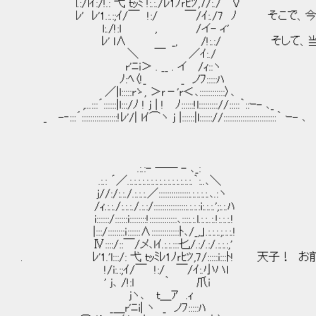
l.:/lｲ:/!.: 弋 ｔｯﾐ !:.:./ﾚ1ﾉｒﾋﾂ,7/:./´｀V
ﾚ' ﾚ'1.:.:;ｲ/￣ !:/ ￣/ｲ:./7 ﾉ そこで
l:./!:l , /イ- ィ'
ﾚ' l∧ _, /!:.:/ そして、当然今
＼ ￣ ／ｲ:./
r'ﾆi＞ . __ . イ /ｨ::ヽ
ﾉ:ﾍ〈!_ _ ノﾌ:::::ﾊ
／|l:::::rゝ, ＞ｒ－'r＜､::::::::::::〉､
,...:::´::::::|l:::/ﾉ ! j | ! ﾉ::::::!l::::::::://:::::｀::ｰ- ､_
_ -‐:::´:::::::::::::::::!ﾚ'/| lｲ⌒ヽ j |::::::|l:::::://:::::::::::::::::::::::::｀ ｰ- ､
.:.:- ―― - ､_:
.:.: ´／.:.:.:.:.:.:.:.:.:.:.:.:.:.:.:.｀:..､＼
ｊ//:/:.:./.:.:.:.／:::::::::::::::.:.:.:.:.､.:ヽ
/ｨ.:.:./:.:.:./.:.:/::::::::::::::::.:.:.:i:.:.:.';:.:.ﾊ
i::::::/::::::i::::::::!:::::::::::::､::::.:.l.:.:..:.!:.:.:.!
|:::/::::::::ｉ::::::∧:::::::::::::ﾄ､/_,」.:.:.:.;.:.:.!
Ⅳ::::/::￣/メ､lｲ.:.:.:::匕/.:/.:/.:.:.:,'
. ﾚ'1.'l:::/: 弋 ｔｯﾐﾚ1ﾉｒﾋﾂ,7/:::::i:::ﾄ!
!/i:.:;ｲ/￣ !:/ ￣/ｲ:.小ハl
' ｊ､ /!:l ｀ 爪i
ｊヽ､ ｔ＿ｱ .ｨ
_＿r'ﾆi| ヽ _ ノﾌ:::::ﾊ