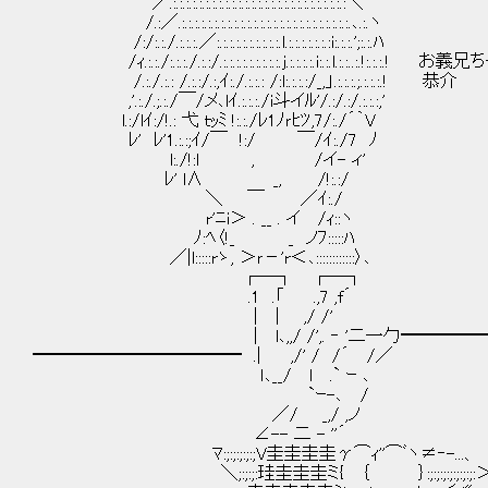
／.:.:.:.:.:.:.:.:.:.:.:.:.:.:.:.:.:.:.:.:.:.:.:.:.:.:.:＼
/.:／.:.:.:.:.:.:.:.:.:.:.:.:.:.:.:.:.:.:.:.:.:.:.:.:.:.:.､.:.ヽ
/:/:.:./.:.:.:.／:.:.:.:.:.:.:.:.:.:.l.:.:.:.:.:.:.:i:.:.:.';:.:.ﾊ
/ｨ.:.:./:.:.:./.:.:/.:.:.:.:.:.:.:.:.:.j.:.:.:.:.i:.:.l.:.:..:.!:.:.:.! お
/.:./.:.: /.:.:/.:,ｲ:./.:.:.: /:l:.:.:.:/_,」.:.:.:.;.:.:.:.! 恭介
,'.:./.;.:./￣/メ､lｲ.:.:.:./i斗イﾙ'/.:/.:/.:.:.:,'
l.:/lｲ:/!.: 弋 ｔｯﾐ !:.:./ﾚ1ﾉｒﾋﾂ,7/:./´｀V
ﾚ' ﾚ'1.:.:;ｲ/￣ !:/ ￣/ｲ:./7 ﾉ
l:./!:l , /イ- ィ'
ﾚ' l∧ _, /!:.:/
＼ ￣ ／ｲ:./
r'ﾆi＞ . __ . イ /ｨ::ヽ
ﾉ:ﾍ〈!_ _ ノﾌ:::::ﾊ
／|l:::::rゝ, ＞ｒ－'r＜､::::::::::::〉､
┌─┐ ┌─┐
.1 .「 .,7 ,f´
| | ,/ /'
| l､,,/ /',. ‐ '二一勹━━━━━
━━━━━━━━━━━━ .| ,/' / /´ /／
ｌ､__/ l .` ｰ ､ 影夜・Ｒ
`ｰ-､ / 
／/ _,/ ,ノ
∠-- 二 - ''´
ﾏ:;:;:;:;:;V圭圭圭圭γ⌒ｨ''⌒ﾞヽ≠‐-...、 ::: ::
＼;:;:;:珪圭圭圭ミ{ ｛ ｝:;:;:;:;:;:;:;:＞::: : :