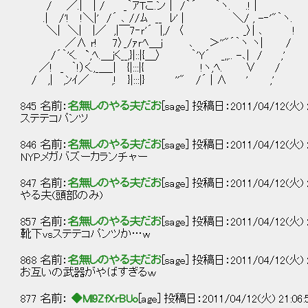
/ ／.| | / _｀ｱTこ.ン | /｀´ ｀ヽ. .! |
.| /'! !＼|' /´ ､ //ﾑ __ ﾚ' | ＼/ , -‐'"｀ヽ.
＼| ＼| |／ ,|￣7‐ｒ'´ |,/ 〈 _〉| ､ !
／∧ r! 7〉_/ｧｒﾍ＿ｊ ､ ＞''"´｀ヽ ヽ| /
/´｀'く. `,ﾍ.＿jく__,}|::|{＿〉 ｀'Y´ _,,.. -､| / ,'
／! _ ｀!）く.,_＿_| {|:::|{ !ヽ,ﾍ. ∨ /
/ ,| ,ﾝｲ／ ,! }|:::|} ''" /´ | ∧ ' ,'
845 名前：
名無しのやる夫だお
[sage] 投稿日：2011/04/12(火) 21
ステテコパンツ
846 名前：
名無しのやる夫だお
[sage] 投稿日：2011/04/12(火) 2
NYPメガバズーカランチャー
847 名前：
名無しのやる夫だお
[sage] 投稿日：2011/04/12(火) 21
やる夫(頭部のみ)
857 名前：
名無しのやる夫だお
[sage] 投稿日：2011/04/12(火) 21
靴下vsステテコパンツか…w
868 名前：
名無しのやる夫だお
[sage] 投稿日：2011/04/12(火) 21
お互いの武器がやばすぎるｗ
877 名前：
◆Ml9ZfXrBUo
[age] 投稿日：2011/04/12(火) 21:06