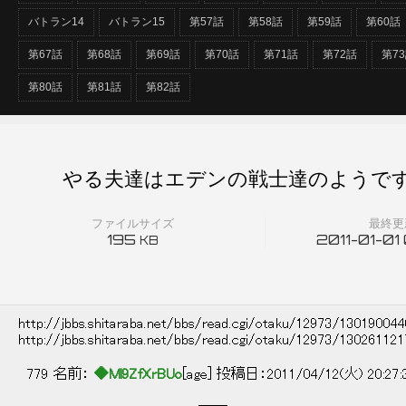
バトラン14
バトラン15
第57話
第58話
第59話
第60話
第67話
第68話
第69話
第70話
第71話
第72話
第7
第80話
第81話
第82話
やる夫達はエデンの戦士達のようです
ファイルサイズ
最終更
195
2011-01-01
KB
http://jbbs.shitaraba.net/bbs/read.cgi/otaku/12973/13019004
http://jbbs.shitaraba.net/bbs/read.cgi/otaku/12973/13026112
779 名前：
◆Ml9ZfXrBUo
[age] 投稿日：2011/04/12(火) 20:27