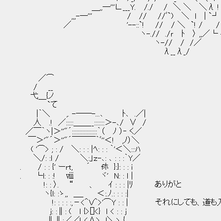
＿,,―'''∟___Y. /./ / ＼ ＼ ＼λ ! | |:::::::::::::::::::::::
,,,-―''' / // //ﾞ`) ＼ l | `┘ | |::::::::::::::::::::::::
／ '--::`! // / ＼ `! / / /::::::::::::::::::::::::::::
ヽ-.// ./ｒ ﾄ 〉 ,,／└ イ＿,,
ヽ-// / /／
λ__λ_/
／⌒
/ __
弋＿{ノ
`て
|｀＼ ,. -──-...､ ﾄ､ .／|
人 .! ／:::::＿＿__:::::::＞-､/ ∨ /
／￣｀ヽ|＞''"´:::::::::::::::::｀（ ﾉ ）‐ く／
￣＞'"´＞''"´￣￣￣｀ﾞ''＜! ,ﾉ）＼
( '⌒> ; : / ＼: : : |ﾍ: : : ｀'＜＼:::ﾊ
＼/: :ｌ / ＼:」ｚ-､: ､ : : :｀Y／
. / : : {' ーrt, ´ fﾎ }:}: : : i
. └l: : :! ⅷ ヾ' N: : ｌ |
!: : 〉. “ 、 ｲ : : : |ﾘ ありがと
ヽ{l: :ゝ,, ＿_ ＜:.ﾉ.: : : :|
!: : : : :,－<＾Ｖ＾>'⌒Y : : | それにしても
j: :∥: ( ｌ {>[]<} ｌ < : : j
∥∥:／／! <∧> l＼ヽ {