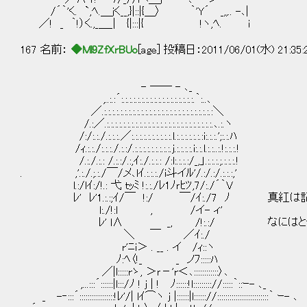
/´｀'く. `,ﾍ.＿jく__,}|::|{＿〉 ｀'Y´ _,,.. -､|
／! _ ｀!）く.,_＿_| {|:::|{ !ヽ,ﾍ. i
167 名前：
◆Ml9ZfXrBUo
[age] 投稿日：2011/06/01(水) 21:35
- ―― - ､_
,..:.:´:.:.:.:.:.:.:.:.:.:.:.:.:.:.:.:.:.:.｀:..､
／.:.:.:.:.:.:.:.:.:.:.:.:.:.:.:.:.:.:.:.:.:.:.:.:.:.:.:＼
/.:／.:.:.:.:.:.:.:.:.:.:.:.:.:.:.:.:.:.:.:.:.:.:.:.:.:.:.､.:.ヽ
/:/:.:./.:.:.:.／:.:.:.:.:.:.:.:.:.:.l.:.:.:.:.:.:.:i:.:.:.';:.:.ﾊ
/ｨ.:.:./:.:.:./.:.:/.:.:.:.:.:.:.:.:.:.j.:.:.:.:.i:.:.l.:.:..:.!:.:.:.!
/.:./.:.: /.:.:/.:,ｲ:./.:.:.: /:l:.:.:.:/_,」.:.:.:.;.:.:.:.!
. ,'.:./.;.:./￣/メ､lｲ.:.:.:./i斗イﾙ'/.:/.:/.:.:.:,'
l.:/lｲ:/!.: 弋 ｔｯﾐ !:.:./ﾚ1ﾉｒﾋﾂ,7/:./´｀V
ﾚ' ﾚ'1.:.:;ｲ/￣ !:/ ￣/ｲ:./7 ﾉ 真
l:./!:l , /イ- ィ'
ﾚ' l∧ _, /!:.:/ なにはとも
＼ ￣ ／ｲ:./
r'ﾆi＞ . __ . イ /ｨ::ヽ
ﾉ:ﾍ〈!_ _ ノﾌ:::::ﾊ
／|l:::::rゝ, ＞ｒ－'r＜､::::::::::::〉､
,...:::´::::::|l:::/ﾉ ! j | ! ﾉ::::::!l::::::::://:::::｀::ｰ- ､_
_ -‐:::´:::::::::::::::::!ﾚ'/| lｲ⌒ヽ j |::::::|l:::::://:::::::::::::::::::::::::｀ ｰ- ､