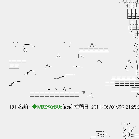
',:::!;;|;:;|;:;:;:|:.:. . ..:.
｀ｲ;:;|;:;「￣ ￣
|;:;|;:;|;:. . .:.
|;:;|;:;|;:;:::.:.. .: 
|;:!;:;|;:;::;::.:.:. .::|
!;!;:;:|;:;:;:;:;::;:;:;:i
ヾ:;:;:ﾄ､;:;:;:;:;:;:/;:
｀`ー ─ '／￣.:.:
｀.´ .―-..、 ゛ .ﾞ .∧． // j.;:;:;:/.;／:.:
Ο 三三三三三三 i///.;:;/;:/;:.:.:;:;
∧ lヽ． /.;:;/;:/
======= ヘ ∧ , i.;:;/;/:.:
三三 ﾉﾞ'ｰ ｰー- / .ヽ |/:;/;:;:.:
._ｒ'"ﾞ'､ ＿___ " |:;/;:;:;:;:;:
--'''"゛ 三三三三三ヽ､;:;:;:;
..ｒ'"⌒ 、 二二三三三三三三
- 丶 ∧. '' _,,.. 三三三三
三三三三三三三三三三 ″.-'_.
151 名前：
◆Ml9ZfXrBUo
[age] 投稿日：2011/06/01(水) 21:25
i丶ﾊ ＿_
＿__ ソ ｣y'´:::::
＿＞:.:.ヽ、 （ﾉ_）;;;;;;;;;;;;;;