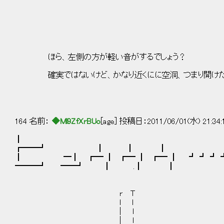
廴:../ l l ,': : 
ﾉ;' l ! l ヾ_: :
ヾ! !ﾑ斗 / l‐l-､l 
lﾄ､ lｨｭヽ,/ l/ /／l/
ヽ l じ' ｨ示云x! ゝ､
l ! , 弋:ツ/ l
ほら、左側の方が軽い音がするでしょう？ l
! ,ヘゝ' / l 
確実ではないけど、かなり近くにに空洞、つまり開けた場所があるの
. / /l /三ﾐ薔三ﾐ
/ ///:.{三ﾘ寸三
. / / /: : :ゞ〃 ヾ
164 名前：
◆Ml9ZfXrBUo
[age] 投稿日：2011/06/01(水) 21:34
┃
┏━━┛ ┃ ┃ ┃
┃ ━┃ ┏━ ┃ ┏━ ┃ ┏━ ┃ ┛ ┛ ┛ ┛
━━━┛ ━━┛ ┃ .┃ ┃
r T
l ｌ
｜ l
| l