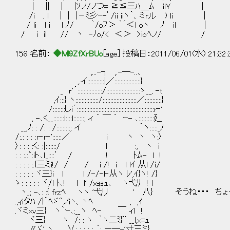
| || | |ｿノ/ノつ= ≧≦三ﾊ＿ﾑ ilＹ |
/i . l | | |－ﾐ彡ｰ-゜/ii iiヽ｀、ミrル ) li |
/ li l i l ﾉ/ ｀/oﾌ＞ ｀´＜l oヽ ﾉ il |
/ i il // ヽ -ﾉo/< ＜＞ >ioﾍノ/ /
158 名前：
◆Ml9ZfXrBUo
[age] 投稿日：2011/06/01(水) 21:32
,...-┐ ,.-―-..､
,.イ:::::::::::|／:::::::::::::::::}
_ r'´::::::::::::::::/::::::::::::::::::::::ゝ__, -t
,ｲ:::} ヽ:::::::::::::::/::::::::::::::::::::::／:::::::::::}
/::::::::しi´::::::::::::::::::::::::::::::::::::::::::::::::::r‐'
, -､く__:::::::l::::l:::::::; ィ ´ ￣ ｀ ｰ- ､::::::::::廴
__,ﾉ: : /: : /:::::::::; イ ｀ヽ:::::_ﾉ
/:.: : : :r‐r‐'::::::／ i ヽ ヽ ヽ:〉
〉: : : :く: :|:::::::/ l :, ヽ i
: : :.:`:iト､ｌ_::::′ / ! ﾄﾑ- l !
: : : : :.{三ミi!/ / / i /! i l lｲ 从l /ｉ/
: : : : : ヾ三}i l l /-/‐l‐从ヽ ﾚ',ｲ}ヽ! /}
ゝ: : : : : ヾ/l ﾄ､! l l' /xｮｮｭ､ ヽ弋ﾘ ! l
ヽ_; -､: :{ frzﾍ ヽヽ '弋リ ' 八} そうね・・・ 
.,ｨｉタﾊ /}｀ﾍゞ"ノiヽ、ヽﾍ , ,ｲ
.ヾミxv三} ヽ｀ｰ､:__ヽ ﾍ- ￣ ィl !
ヾ三} ヽ /: : ヽ ｀ヽ二ﾐ}¨ __l,x=ｭ
〃ゞ' ヽ ∨: : : : : ｀: ー―-'寸三ミ}