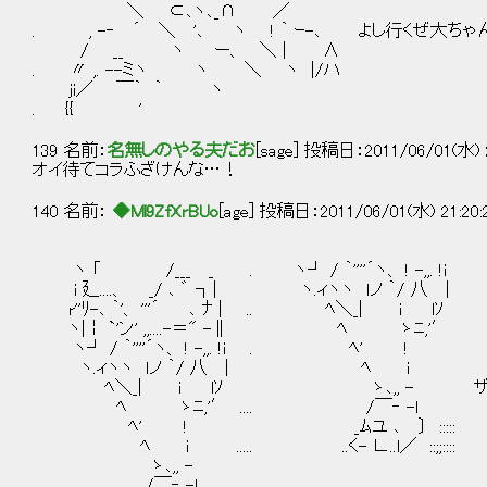
＼ ⊂､ヽ､_∩ ／
. , -‐ ´ ＼ '､ ヽ ! ｀ ｰ-､ よし行くぜ大ち
/ __ ヽ ー、 ＼ | ∧
. 〃 ,. --ミヽ ヽ ＼ ヽ |/ハ
ji／ ￣｀ ｀ ヽ
. {{ '
139 名前：
名無しのやる夫だお
[sage] 投稿日：2011/06/01(水) 21
オイ待てコラふざけんな…！
140 名前：
◆Ml9ZfXrBUo
[age] 投稿日：2011/06/01(水) 21:20
ヽ 「 /___ _ . ヽ┘ / ｀''''´ヽ、 ! -,,. !ｉ
i 廴....、 _/ ､ ゛ ┐| ヽ.ィヽヽ ｌノ ｀/ 八 |
r''ﾘ-､ ｀'、 '''´ ､ ﾅ | .. ﾍ＼_| i lｿ
ヽ|￤ `'ン' ,,....-＝" -∥ ﾍ ゝﾆ,'′
ヽ┘ / ｀''''´ヽ、 ! -,,. !ｉ . ﾍ' !
ヽ.ィヽヽ ｌノ ｀/ 八 | ﾍ i
ﾍ＼_| i lｿ ゝ､,, - ザッ
ﾍ ゝﾆ,'′ .... /￣‐ -ｌ
ﾍ' ! _ﾑユ ､ 〕 :::::
ﾍ i ..... ..く- ∟..l／ ::;;::::
ゝ､,, -
/￣‐ -ｌ