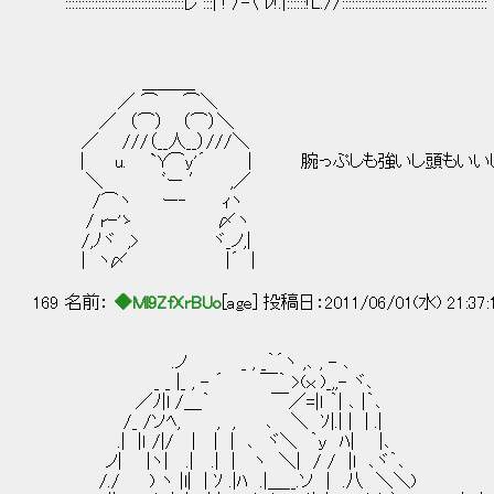
´ ::::::::::::::::::::::::::::::::::::レ':::| ! 〉-〈 ﾚ!.|::::::!L.//::::::::::::::::::::::::::::::::::::::::::::
＿＿＿
／ ⌒ ⌒＼
／ （⌒） （⌒）＼
／ ///（__人__）///＼
| u. `Y⌒y'´ | 腕っぷしも強いし頭もいいし
＼ ﾞー ′ ,／
/⌒ヽ ー‐ ｨヽ
/ rｰ'ゝ 〆ヽ
/,ﾉヾ ,> ヾ_ノ,|
| ヽ〆 |´ |
169 名前：
◆Ml9ZfXrBUo
[age] 投稿日：2011/06/01(水) 21:37
.ノ _ , _｀´ヽ ,､ , - ､
_ _ |_ , - ´ ￣｀ >(ｘ )_,,- ヾ､
／ﾉ|l /＿｀ ￣／=|ｌ ｀| ､ |｀､
/_ /ソﾍ, , , ､ ＼ ｿ|.| | | .|
.| |ｌ /|/ | | | ､ ヾ＼ ｀ｙ ﾊ| |､
ノ| |ヽ| .| .| | ヽ ＼| / / |l ､ヾ｀､
/./ ) ヽ |l| | ｿ .|ﾊ .|＿__.ソ | .八 ＼＼)