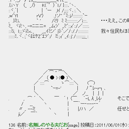
:Tヽ;:;;/｀'ｧ‐｡x;;;,＿＿＿,,,;;;;ィTi､__
.{.iヽY （_ _ﾉ〉 K(´ﾟ ）｀l:/ }::::､ﾞヽ､
::ヾ,｀| | ﾞー ,lｲ /;;:;:ヾ､::.＼
,w'ﾞYl rV'〉 .,!ソ'' "ﾐ::jﾉ:::::::::::`ｰ
, .}ミi､ ` ' /ﾐﾘ ﾐ ﾐ::::::::::::／i::::.. 
ﾐ,, ヾiﾐヽ, -=ﾆニニ= ,,ムｼﾞ ,,ﾐ'ﾞ::;ｨﾞ::/／:::::::.
:::ﾐi, l:;:;ゞiﾐｘ､_ _,,,ｲﾐシﾞ 彡ﾞ:／/::/./::::::::::
:::::::ﾐ､ヾ､:;ﾞヾi}ｴｹZﾞｴﾂﾞ:/ ミ:;ｨﾞ ,,ｲ::j'./:::::::;;;;_::
＿＿＿
／ ⌒ '' ⌒＼
／ （ ● ) (● )＼
／ :::::⌒ ゝ⌒:::::＼ (⌒)
| `ｰ=-' | ﾉ ~.ﾚ-r┐､
＼ ／ ノ__ | .| |
. , ⌒ ´ ＼ ￣ ´ ! 〈￣ ｀-Lλ_ﾚﾚ そこ
/ __ ヽ | ￣｀ー‐---‐‐´
. 〃 ,. --ミ ヽ i |/ハ ／ 任せとけ
ji／ ￣｀ ヽ |
136 名前：
名無しのやる夫だお
[sage] 投稿日：2011/06/01(水) 2