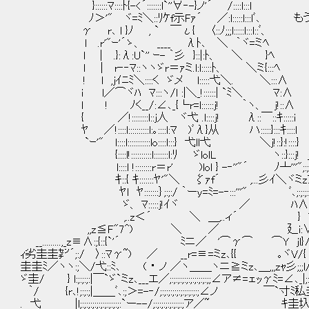
}::::::ﾏ::::ﾄ{-<´:::::::l`''∀‐-}ノ'´ /::::l:::l
ﾉ＞'" ヾ=ﾐ＼::ﾘｹf示Fｧ´ ／:l:::::l:::lﾞ､ 
γ r､ l }ﾉ , ` ￣ι{ 〈::ﾉ;;;l:::::l:::l::ﾞ、
l .r'"ｰ'´ゝ、 ____ λﾄ､ ＼ ｀ヾ=ミﾍ
l | .}:λ:U`'' ｰ- ｀彡 }::|:ﾄ、 ＼ }ﾍ
l | r‐‐ﾏ::ヽヽゞr＝ｧミ.l:l:::::ﾄ、 ＼ミ{:::ﾍ
! l ,jｲﾆﾐ＼::::く ゞメ l:::::弋＼. ＼:::∧
i l／⌒ヾﾊ ﾏ:::ヽ/l :|＼_!::::::| `ﾐ＼ ﾏ:∧
l ! ﾉく__/:∠､_{└r=l::::::j! ｀ヽ、 j!::∧
{ ／!::::::::l::j人 ヾ弋 .l::::j! λ::￣::ｷ:::::i
ﾔ ／!::::l::::::::::l:｡::::l:ﾏ )ﾞλ}从 ハ:::::}:::ｷ::::l
`ｰ'" l::::l:::::::::::lo::::l:::} 弋ll弋 ＼j!::}:!::::}
{::::l!::::::::::l:::::::l:ﾘ ゞlolL ヽ::}:::j!
l::::l !::::::::r＝r' )lol } -‐''"´ ﾉ┴'''";:;:;:;:
ｷ::{ ｷ:::::::ﾔ'"＼ ζｧf´ ,...彡ｲ＼ヾミzン
ﾔl ﾔ:::::::｝;:;:/ ｀ーy=ﾐ=-‐:::'''" ﾞ､;:;:;:;:;
ゞ、 ﾏ:::::j!ｲヾ ／ ﾊ∧;:;:;
,..z＜´ ＼ ＿,..ィ´ } ﾏ;:
,,z≦F"7^) ＼ ／ 廴i:∨:
__.........,_z≡∧:;{::{`'´ ﾐニ／ '⌒γ⌒ ⌒Y jl}
ｨ劣圭圭㌢´;:/ 〉::ﾏγ~) ／ __r=≡=ミz､{{ ｡ヾV/{ 
圭圭ﾐ／ヽヽ:;＼/弋::ﾐ､ ( ・ ノ ／ヽ＿＿ヽニ≧ミz､＿,,,zｬ彡;;;l/;:;:;:;:;:
ゞ圭/ } l:;:;:;:|￣`ゞ`ミz､___エ／;:;:;:;:;:;:;:;:;:;;∠ア≠=ェｯγﾐ=∠､_|;:;:;:;:;:;:;
｀/ {r､!;:;:;|＿＿ﾞ､:;＞=-‐/;:;:;:;:;:;:;:;:;:;∠ノ ￣`
. 弋 |l;:;:;:;:;:;:;:;:;:;:`ー--/;:;:;:;:;:;:;:;ア