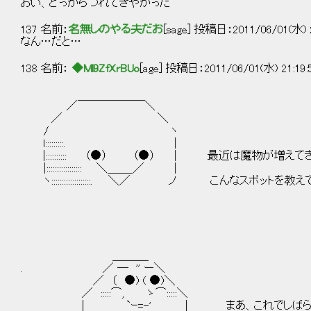
おい、どっからつれてきやがった
137 名前：
名無しのやる夫だお
[sage] 投稿日：2011/06/01(水) 21
なん…だと…
138 名前：
◆Ml9ZfXrBUo
[age] 投稿日：2011/06/01(水) 21:19
／￣￣￣￣￣￣＼
／ ＼
/ ヽ
l:::::::::. |
|:::::::::: （●） （●） | 最近は魔物が増え
|::::::::::::::::: ＼＿＿_／ |
ヽ:::::::::::::::::::. ＼／ ノ こんなスポット
＿＿＿_
. ／ ― '' ー＼
／ （ ●) ( ●)＼
／ :::::⌒, ゝ⌒:::::＼
| `ｰ=-' | まあ、これでしばらく分