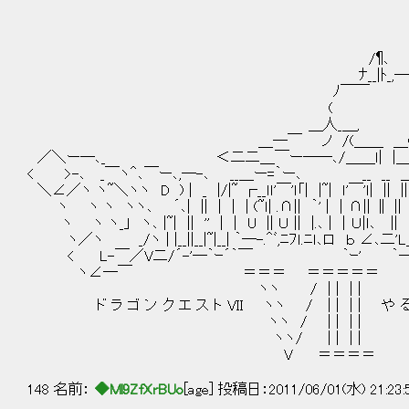
ノ¶ー＿,
/¶､ ７￣
ﾅ__|ﾄ_,―一 
ﾉ￣￣ | ( 
( | ヽ 
＿人_＿, (､又ヽ＿
＿―￣ ノ /(＿＿ ＿( 乂
／＼ー―､_ ＜二二＿￣ー――､/＿＿ｌ| |＿_
< >-､ _￣ヽ＾､￣ー､,―-､ __＿ー=｀ー､ __ __ 
＼∠／ヽ ヽ~＼ヽヽ D ) | _ |/|~ ┌__ｌｌ'￣'ｌ「| |~| ｌ'￣'ｌ| ||
ヽ ヽ ヽ ヽヽ､ ´､| || | | | (~ｌ| .∩|| ｀' | ｜∩|| ∥ |
ヽ ヽ ヽ_」 ヽ､ |~| || '' | | U || Ｕ || |.､ | ｜Ｕ|ｌ､ || ｌ
ヽ／ヽ _/ヽ | |__||__|~|__| ｀―-.＾ﾞ,ﾆﾌｌ.ﾆｌ､ロ ｂ ∠､二'
< L-￣／V二/´-'―｀ｰ´｀￣ ｀ｰ' ｀―｀｀
ヽ∠―￣ ＝＝＝ ＝＝＝＝
ヽヽ / | | | |
ド ラ ゴ ン ク エ ス ト VII ヽヽ / | | | | や る夫 
ヽヽ / | | | |
ヽヽ/ | | | | 第28話 
V ＝＝＝＝
148 名前：
◆Ml9ZfXrBUo
[age] 投稿日：2011/06/01(水) 21:23