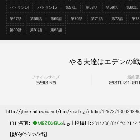
バトラン14
バトラン15
第57話
第58話
第59話
第60話
第67話
第68話
第69話
第70話
第71話
第72話
第7
第80話
第81話
第82話
やる夫達はエデンの戦
ファイルサイズ
最終更
390
2011-01-01
KB
http://jbbs.shitaraba.net/bbs/read.cgi/otaku/12973/13062489
131 名前：
◆Ml9ZfXrBUo
[age] 投稿日：2011/06/01(水) 21:14
【動物だらけの街】