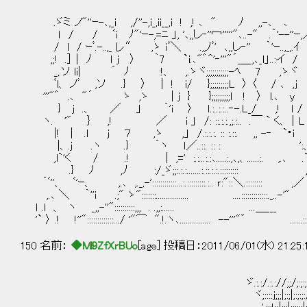
.ゞミ ノ"''ｰ-､,_i ,/''-,i_,ii__,i ! ,! ､ " ﾉ ,,-､ 
ｌ / / ﾞi ﾉ"'ｰ-,=ﾆ 」, '､,,し‐''冖'''''"､..-" .｀'--''ｰ
/ l / ｰﾞ.-..,_ レ″ ,ゝ ｉﾞ＼ .,,ﾉﾞ' ､,,し‐'' ｀'ｰ..,_,
,;! .］ | ﾉ ｌ j 〉 ｀7 `i.､"゛^'‐'''"´＿_,､_l」..:イ 
_,.ソ li| ´ ﾉ :!、 ,.ゝヾ;;;;;;;;;;;-ﾍ 7 ,
ﾞl、 ノﾞ ,ソ .} 〉 | ! i/ };;;;;;;;;L 〉 〈 / ､ 
'''"゛ .､ "´ ゝ ,ゝ | j } };;;;;;;;;l ! 〉 l.､
} j .、 ／ 」 ｀'i 〉 ｌ.:..:.:..‐-.L_/ ,! ｌ
ヽ. '" ｝ ,! ／ i 」 /: ::.:.:.,;.:.. .￣ ` く、│L ｌ!
|! | .l j ７ ,ゝ ,」 /.:.:.:. :: :.::. ,, -‐ `･i 
|、.j .ヽ .} ｀ヽ ｌ／..::. :: : ':、
,l`'く / .! | ,=' :.:...:.:､.....:.,､,、......:. ,.､ 
.} ﾉ ,ﾉ :/_ゞ;;:.:.:.......:.::.:.:.::::::::: ,.
´ﾞ''、 ﾞ'ｰ、 ,.､ ,._,-'::::::::::::...:.:::::::::.:.. ｒ:"::＼.::::::::
,.､ ＼ ｀''i .;" ゝ":::::::................ ....:::::::::::::._..-'"
ｌ .l 、 ヽ _,,-''"::::::::::,,, . .,,:...... ...＿___ ...::
'` 〉 .! !''":::::::::::::.../ '"⌒ ".!.ヽ､............... --'''"゛ ......::::
150 名前：
◆Ml9ZfXrBUo
[age] 投稿日：2011/06/01(水) 21:25
ゞ.:.:/.:.://;;/;:;:;:;
ヾ;::::j;;;|;:;|;:;:;:/:. .