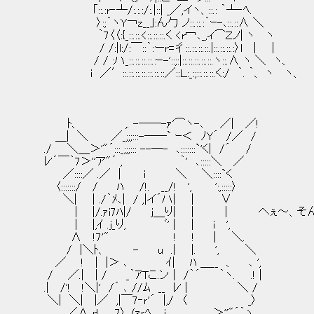
｢::.:r‐┴/:.:.:/:.|::| _／,イヽ、::.: ｀┴‐ﾍ.
〉:;｀ヽY￢z__｣:ん勹 ノ::.::.:｀ｰ-､::.::∧ ＼
｀7〈〈:{_::.::.<::.::.::.く <r冖､_,ィ⌒Ｚノ| ヽ ヽ
/ /:|l:/:￣::｀:ーr=彳::.::.::.::.|::.::.::.:〉l | |
/ / :ハ_::.::.::.::.:ｰ-'::;:|::.::.::.::.::.ヽ::.∧ ヽ ＼ ヽ、
i ／′::.::.::.::.::.::.::／::Ｌ:_:;::.::.::.く:/ ｀. ｀、 ヽ ヽ、
ﾄ、 ,. -──-ｧ'⌒ヽ-､ ／| ／!
＿| ＼ ／_;;;:::-──` ｰ＜ ﾉY´ /／ /
./ ＼＿＞'"´:::_;;;::: --─- ､:::::::`'く| /´ /
ﾚ'´￣｀7＞''ア"´ , ｀' ､:::::＼ ／
／::::／ .／ | i ＼ ＼::::`く
〈:::::::/ / ﾊ /!. __/! ', ':,:::::〉
＼| | ./｀ﾒ､| / ,|イ´ハ| | ∨
| |/.ｧi7ﾊ|/ j＿り| | | へぇ～、そん
| |,ｲ .j_り, ﾞ' | | i ',
∧ !7'" ! ! | ＼.
/ |＼ﾄ、 - u .| |. ', ＼
／ ! | |＞ ､ ｲ| ﾊ ＿__ 、 ､ ',
/ ／.| | / _｀ｱTこ.ン | /｀´ ｀ヽ. .! |
.| /'! !＼|' /´ ､ //ﾑ __ ﾚ' | ＼ /
＼| ＼| |／ ,|￣7‐ｒ'´ |,/ 〈 _〉
／∧ r! 7〉_/ｧｒﾍ＿ｊ ､ ＞''"´｀ヽ