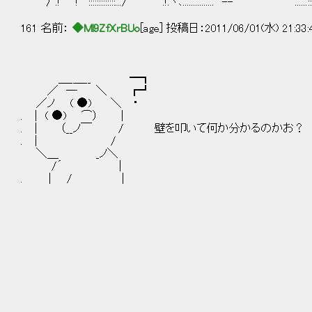
'` 〉 .! !''":::::::::::::.../ '"⌒ ".!.ヽ､............... --'''"゛ ......:::
161 名前：
◆Ml9ZfXrBUo
[age] 投稿日：2011/06/01(水) 21:33
＿_＿__ ━┓
／ ― ＼ ┏┛
／ノ ( ●) ＼ ・
. ｜ ( ●) ⌒） |
. ｜ （__ノ￣ / 壁を叩いて何か分かるのかお？
. ｜ /
＼＿ _ノ＼
/´ |
. | / |
/: : :ヽ
ゝ:､_: :ヽ__:_
, -､ノ: : : : : : : :
. く: : : ｀: : : : ; -― ‐
'; : : :.,ｨ'´ ゝ‐-､
r‐': : ; ' ﾉ: 