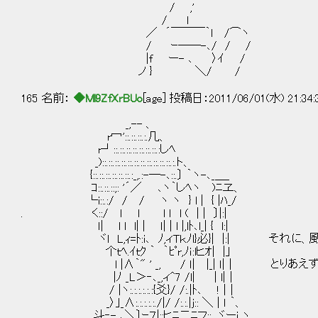
/ ,'
/ l
／ ´￣￣￣｀l /⌒ヽ
/ ｰ――-､/ / /
|f ー- ､ 〉ｲ /
ノ } ＼/ /
165 名前：
◆Ml9ZfXrBUo
[age] 投稿日：2011/06/01(水) 21:34
_,-- 、
r冖'::.::.::.:.几、
r┘::.::.::.::.::.::.::.:しﾍ
_)::.::.::.::.::.::.::.::.::.::.::.:.ト、
{::.::.::.::.::.::.:_,.:-―-､::.〕 ｀ヽ-､_＿_
ｺ::.::.::;: '´／ ､ヽ｀しﾍヽ )ﾆヱ、
└i::.:/ / / ヽ ヽ } l | { |ﾊ_/
. く::/ l l l ｌ l ( | | 〕|:|
ｌ| l l l| | ｌ| | l |,lﾄ､l_| { l:|
ヾl L,ｨ=ﾄ:i､ ﾉ,ィTｋﾉl}必}| |:| それに
个ｔﾍ.ｲｔｸ ｀ ｀ﾋﾟr,ﾉｉ:lヒｵ| |｣
l |∧｀" ' _, / ｌ| |_| ｌ|｜ とりあえ
|ﾉ _L＞‐､_,ィ^7 /l| | l|｜
/ |ヽ:.:.:.:.:.:{爻}/ /:.|ﾄ､ ! |｜
_〉｣_∧:.:.:.:.:./|/ /:.:.|j:: ＼ | ｌ ｀、
斗‐- ､＼〕ｰ７|::ヒﾆ二ﾆフ::. ヾーi ヽ