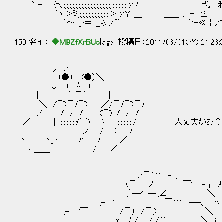
` ｰ---{弋:;:;:;:;:;:;:;:;:;:;:;:;:;:;:;:;:;:;:;:;
^ゝ＞ミ;:;:;:;:;:;:;:;:;::;:＞γY´＿ ＿＿ ...┌ェ≦
`～､_r＝､__彡ノ~´ ￣￣ `'ｰ≪圭ｱ'"
153 名前：
◆Ml9ZfXrBUo
[age] 投稿日：2011/06/01(水) 21:26
＿＿＿_
／ ノ ＼＼
／ （●） (●）＼
／ ∪ （__人__） ＼
| ｀ ⌒´ |
＼ /⌒)⌒)⌒) ／/⌒)⌒)⌒)
ノ | / / / (⌒) ./ / /
／´ | :::::::::::(⌒) ゝ ::::::::::/ 大丈夫か
| ｌ | ノ / ） /
ヽ ヽ_ヽ /' / ／
ヽ ＿＿ ／ / ／
ノ⌒`''''－- ,,_
(⌒ ノ ￣''―-┌ λ￣''――--
＿,,｀--へ--,,∠ ＼ ＼::::::::::::::::::::::::::::::
＿ ,,-―'' ￣''''''－---、 ﾍ ＼:::::::::::::::::::::::::
_,,-―''￣ /⌒,! /⌒,) ＼＿_. ＼ ヽ 丶::::::::::::::::::::::
Y ﾉ_/ / /"`ヽ _ ＼ ＼ i | |::::::::::::::::::::::::