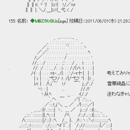
∥∥K ヾ ﾘ }i：!{ !/／=ｧ
∥∥ |: ＼/.＿}i：!{__弋 < /
155 名前：
◆Ml9ZfXrBUo
[age] 投稿日：2011/06/01(水) 21:29
_..............._
,. : :´: : : : : _: : : ｀: .､
／:,: : : : : : : :´': : : : : : :ヽ
／:／: : : : : : : : :, : : : : : : : : ﾍ
/;／ : : : : : : : : : / : : : : : : : : : : '.
//:, : :/ : : : : ,: : :,': : : :/ ,: : :i: : : : i
. //: :/ : : : , /: : :ｉ: : : /:/|:ﾊ: l: : : : |
/ｲ: ::| : : : :=ｔ-.､/|: : :.':/-t十:| : | :
| i: | : : :,'弋ﾂ/ :!: /|/'弋ﾂ ''} : |): ;
ﾚl: |: : ∧ｊ｀¨′ !/ ￣´ ｊ:,:/':./ 雪
ヽ!: : | ､ . //:/!'
ヽ从ﾍ __ . ｲ/.:/ 迷わなきゃいい
｀,.ヘ ￣ ／|´::':::...､
／:::::!,ｊ:＼. __ ／ ノ}::::::::／}
_....,:::{ｌ'､:::::::|: ヽ、 _._ ／ ｊ:.:::/ :::l|::.._
,.:::::´:::::::::::||:,ﾍ:::::{ /ﾍ. /:::/:､::::l|:::::::｀::..､
∧:::::::::::::::::::|/::::〉::ﾍ. /.._ :}､ /!:::ヽ:::＼!:::::::,::::::,:ﾍ
,::::::',:::!:::::::::::::´:::/;:::::::ﾍf´}´..:| ｀/:://:::::::::::::::::{／::::::}