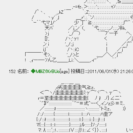
ノ:.:.:.':;.:.:.:.:.:.:ヽ、 ,≦;;;;;;;;;;;;;;;;;
,-=fz､＞:.:.:.:.:':;.:.:.:.:.:.:.:tｿ:.:.:.:.:.:
/＾丶、 _,kZ´￣ ｀:,Z:.:.:.:.:.:.:.:.:.:.:.:.:.:.:.:.:.:
/ 丶y'´」 ＿,r':.:.｀ソ:.:.:.:.:.:.:.:.:.:.:.:.:.:.:.:.:.:
｀ｰ´｀弋マ｣/'´ 少 丁´≧:.:.:.:.:.:.:.:.:.:.:.:.:.:.:.:
天ﾊﾞ ／j_ン´(_ ｀弋.:.:.:.:.:.;ノ:.:.:,冷k、
>j ',_/⌒) ｀￣ﾌﾞー子 ヘ、_,／ﾘ
[|', /ヽ;'γ! く ／j~＾ i.
,ﾝ i ',_/:;j i ／j~＾ 
i｣´ /ヽ::iC | ／j~＾
｢￣￣￣｀そ>、 ',_/:>と ,＿／＼／j~＾ ﾄ
! .,ｨー―‐ｿん乙＿＿_,Li::＼＿＿_,.ィ''´ ｀´
152 名前：
◆Ml9ZfXrBUo
[age] 投稿日：2011/06/01(水) 21:26
,,,......,,,,, ＿
,ｨ劣圭圭圭圭气≧z､
＜⌒ヽ/圭圭圭圭圭圭ﾐγ⌒ﾞヾ⌒ヽγ⌒ヽ
r＝至圭圭圭圭圭圭圭圭{ ﾉ j! .ﾉ｝∠二`
｀"㌢::::::::::::::::::::::::::｀"'''≡弍`ｰ‐く_.ィンz彡≡ミ､
／:::::::::::i!::::::::::::::::::::::::::::::::ヽ::::::::::::`トミz､ )〉
/::/:::::::::::{:::::::::::::::l::::::::::::::l:::::ﾊ::::::::::::ﾊ圭ア
{::/:::i!::::::::l::::::::::::::::l:::::::::::l::}:::::::i:::}::::j!::::l
ﾏ{::::{::::::l:::l::::::::::::::::}::::::::::j:ﾙ:::::::}ｿ::/:::::::l
ﾏ:λ:::::ﾞ;::!､::::::::::::l∨::::jﾘ.l:::∠ヾ｝〉､:::::l