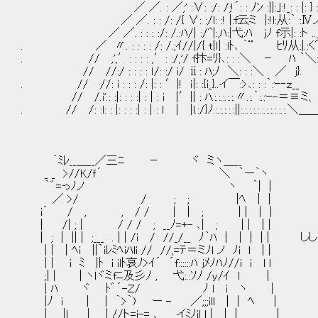
／ ／. : ／;' :∨: :/: /;!´: : ﾉﾝ :||:｣:!_: : |: } :
／ ／. : : /: /{ ∨: :/l: :! |:f云ミ |:!l:从:｀ :Ⅳノ
／ ／. : : : :/: /.:ﾊ/| :/^|:,ﾊ:|弋:ﾊ ｊﾉ f示|: :ト .
. ／ 〃. : : : : /: /.;ｲ//|/{ t|ｌ| :lﾄ､ ｀¨
. // ,',′: : : : ,′: :/,'/ f抃=ﾘ}､: : :＼ － ﾊ ｀＼
// //:/ : : : : ｌ/: :/ i/ ⅱ: ﾊ;ﾉ ＼: : :＼ ／ 
. // //: i : : : /: |: : ′|! ｉ|: :{i_}..イ￣:>､: : :｀:ｰ‐
// /.i'.: :|: : : :| : | : i |′|| : ﾊ.:.:.:.:.:.〃.:.｀:.:
. // /: :l: : |: : : :| : | : ｌ | |l.:/}ﾉ.:.:.:.:.:||:.:.:.:.:.:.:.:.:.:
｀ﾐﾚ__＿__／三ﾆ － ヾ ミヽ＿__
_ _ >//K/ｆ´ ＼ ｀ー｀ヽ
｀゛=っﾉノ ヽ ｀| |
／ >/ / ; ; |ﾍ | |
i´ / , , / / | | ; | | | |
| /| ; | / / / ; __ﾉ=+- ､| ; | | | |
| ; | || | ;___ . | | /i / //_/__ ﾉ｀ﾊ | |
| | | ﾍi ||｀iﾚﾐﾍiﾊli // //,=ﾃ＝ミﾉl ノ ﾉi l | |
| | i ﾐ |ﾄ i ilﾄ哀ﾉ>ｲ´ ´f::::::ﾊ jﾒﾉﾊﾉ//i i l l
;| | | ヽlヾミfﾆ及彡ﾉ , 弋:.:ｿﾉ /y/ｲ l |
| ﾊ ヾ ﾄ゛´-Ｚ/ ﾉ l i ヽ |
|ﾉ i | | ｀>｀) ー - ／;;;ill | | ﾍ |
| |l | | //ト=i-= ､_ _ イﾐﾉil l | | | |