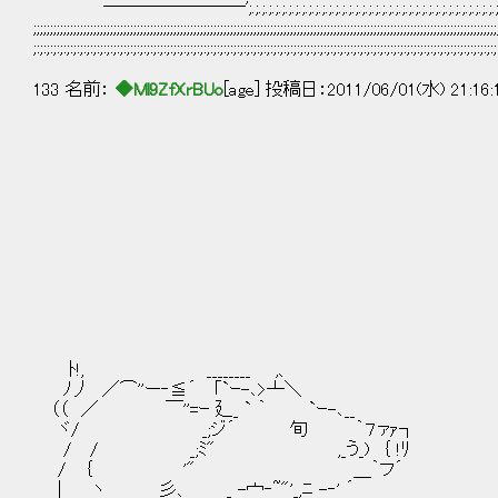
｀────────';.;.;.;.;.;.;.;.;.;.;.;.;.;.;.;.;.;.;.;.;.;.;.;.;.;.;.;.;.;.;.;.;.;.;.
;;;;;;;;;;;;;;;;;;;;;;;;;;;;;;;;;;;;;;;;;;;;;;;;;;;;;;;;;;;;;;;;;;;;;;;;;;;;;;;;;;;;;;;;;;;;;;;;;;;;;;;;;;;;;;;;;;;;;;;;;;;;;;;;;;;;;;;;;;;
;:;:;:;:;:;:;:;:;:;:;:;:;:;:;:;:;:;:;:;:;:;:;:;:;:;:;:;:;:;:;:;:;:;:;:;:;:;:;:;:;:;:;:;:;:;:;:;:;:;:;:;:;:;:;:;:;:;:;:;:;:;:;:;:;:;:;:;:;:;
133 名前：
◆Ml9ZfXrBUo
[age] 投稿日：2011/06/01(水) 21:16
,ノ⌒＼
/＾ヽ ヽ <'￣
`ｰ１ r= } ﾚ
ﾄ､ ﾉ ヽ 
| ヽ Yぅ ｨ
| ｛ヽ=＝' 
| l ,' 
| !！ 
ヽ ､ l /
| |ヽレ'| 
ハ〉l V 
ﾄ!, ________ ,、 〉｛ ,
ﾉ丿 ／⌒''ー‐≦´ ｢`ｰ-､>┴＼ / 
（（ ／ ￣''=ｰ 廴_ ` ｀ `ｰ-､__ 
ヾ/ _;ジ´ 旬 ｀７ァｧ┐
/ / _;ﾐ" ,_う_) ｛ !ﾘ
/ ｛ '" ＿｀フ´
| ヽ 彡、 _ -宀‐~"'_,ﾆ 