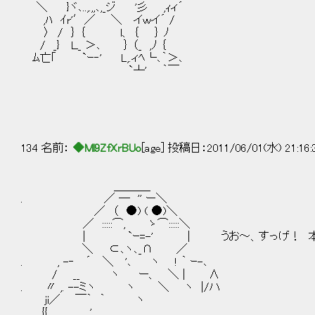
＼ }ヾ､..,.,,､,_ジ '彡 ,ｨィ
,ﾊ ｲr'′／ ＼ イｗイ´ 
〉 / ｝ ｛ l、 ｛ ｝ ﾉ ;彡ｨ
/ _} Ｌ_ ＞､ ｝ （_ ,ﾉ ｛ iｹ:ﾉ/:
ﾑ亡｢ `ｰ‐' L,.ィﾍ└､｀＞､ ,ﾚﾃﾆ.ヽ:
`┴' ｀￣ /ﾚ':::::::
. /::::;::::::::::/::
{:::: :2）::;/;;/7::
. l'::'::ゝ';ﾑ7ノ＝'"
`‐ー′ |:::j:::::::::
134 名前：
◆Ml9ZfXrBUo
[age] 投稿日：2011/06/01(水) 21:16
＿＿＿_
. ／ ― '' ー＼
／ （ ●) ( ●)＼
／ :::::⌒, ゝ⌒:::::＼
| `ｰ=-' | うお～、すっげ！ 本当に
＼ ⊂､ヽ､_∩ ／
. , -‐ ´ ＼ '､ ヽ ! ｀ ｰ-､
/ __ ヽ ー、 ＼ | ∧
. 〃 ,. --ミヽ ヽ ＼ ヽ |/ハ
ji／ ￣｀ ｀ ヽ
. {{ '