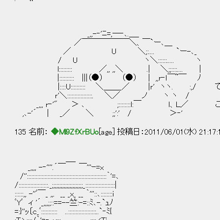
_,,-‐'ﾆ=,―‐､.＿_
／￣￣￣￣￣￣＼、￣`ー､＿
／ U ＼;:.... `ー-､_
/ U ヽ＼::::::..... ヽ
l::::::::: ／,, ,,＼ .| ＼;;::::.... |
|:::::::::: |||（●） （●） | ,,r‐ｌ￣~￣ ﾉ
|::::U:::::::::: ＼＿＿_／ |ｒ' ヽヽ. :,
ｒ'＼:::::::::::::::::. ＼／ ノ ヽ ヽ /
_,,, r‐'" ＞ ､ ;::::::::l:￣ ｌ、Ｌ／ 
,､-'´ | _／ ＼ ;;':' / ＞‐'
135 名前：
◆Ml9ZfXrBUo
[age] 投稿日：2011/06/01(水) 21:17
＿_
_,,,, -‐''''.´￣ ￣'''ｰ=x
/''::::::::::::::::::::::::::::::::::::::::::::::::::::::｀'=､
/::::::::::::::::::::._;;;;;;;;;;;;;;;;;;;;;_::::::::::::::::::::|
::::::,, -''ﾞ￣_ ,,. __ _x_ __ ｀'''::､::::::::i
ﾞYﾞ ィ '´_,,,;;::==--竺:-=::ﾐ､-.`ｭﾉ
=:}''ｯ〔c_ﾞ::::::::::: ..:::::::::::::::::::..`‐ﾐ{