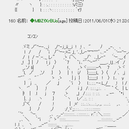
〃 ヽ }: : :､: : : : : : : : : : :Vﾐ三!
{{ } l: : : :ヽ: : : : : : : : : : ｀tﾘ
160 名前：
◆Ml9ZfXrBUo
[age] 投稿日：2011/06/01(水) 21:33
ｺﾝｺﾝ 
.ゞミ ノ"''ｰ-､,_i ,/''-,i_,ii__,i ! ,! ､ " ﾉ ,,-､ 
ｌ / / ﾞi ﾉ"'ｰ-,=ﾆ 」, '､,,し‐''冖'''''"､..-" .｀'--''ｰ,／ 
/ l / ｰﾞ.-..,_ レ″ ,ゝ ｉﾞ＼ .,,ﾉﾞ' ､,,し‐'' ｀'ｰ..,_,.ｲ
,;! .］ | ﾉ ｌ j 〉 ｀7 `i.､"゛^'‐'''"´＿_,､_l」..:イ / ｀
_,.ソ li| ´ ﾉ :!、 ,.ゝヾ;;;;;;;;;;;-ﾍ 7 ,ゝヾ ／
ﾞl、 ノﾞ ,ソ .} 〉 | ! i/ };;;;;;;;;L 〉 〈 / ､ ,j 
'''"゛ .､ "´ ゝ ,ゝ | j } };;;;;;;;;l ! 〉 l.､ y 
} j .、 ／ 」 ｀'i 〉 ｌ.:..:.:..‐-.L_/ ,! ｌ / し
ヽ. '" ｝ ,! ／ i 」 /: ::.:.:.,;.:.. .￣ ` く、│L ｌ!l " 
|! | .l j ７ ,ゝ ,」 /.:.:.:. :: :.::. ,, -‐ `･i .! '!
|、.j .ヽ .} ｀ヽ ｌ／..::. :: : ':、 ｛
,l`'く / .! | ,=' :.:...:.:､.....:.,､,、......:. ,.､ .`:〈
.} ﾉ ,ﾉ :/_ゞ;;:.:.:.......:.::.:.:.::::::::: ,..-‐:､″
´ﾞ''、 ﾞ'ｰ、 ,.､ ,._,-'::::::::::::...:.:::::::::.:.. ｒ:"::＼.:::::::: ,／ :
,.､ ＼ ｀''i .;" ゝ":::::::................ ....:::::::::::::._..-'" .
ｌ .l 、 ヽ _,,-''"::::::::::,,, . .,,:...... ...＿___