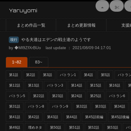
Yaruyomi
まとめ作品一覧
まとめ更新情報
支援
やる夫達はエデンの戦士達のようです
現行
by ◆Ml9ZfXrBUo last update ： 2021/08/09 04:17:01
1~82
83~
第1話
第2話
第3話
バトラン1
第4話
第5話
バトラン
第12話
第13話
バトラン3
第14話
第15話
第16話
第
バトラン5
第22話
第23話
第24話
第25話
バトラン6
第31話
バトラン8
バトラン9
第32話
第33話
第34話
第41話
第42話
第43話
第44話
第45話前編
第45話後編
第49話
埋めネタ
第50話
第51話
第52話
第53話
バ