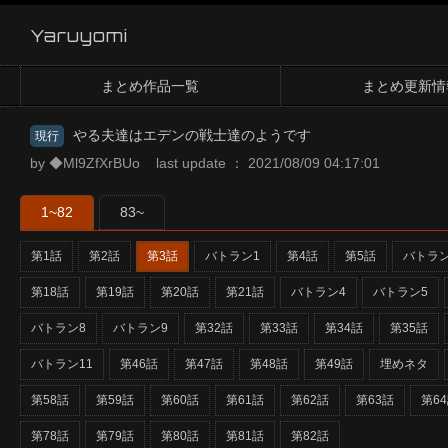
Yaruyomi
まとめ作品一覧
まとめ更新情
やる夫達はエデンの戦士達のようです
現行
by ◆Ml9ZfXrBUo last update ： 2021/08/09 04:17:01
1~82
83~
第1話
第2話
第3話
バトラン1
第4話
第5話
バトラン
第18話
第19話
第20話
第21話
バトラン4
バトラン5
バトラン8
バトラン9
第32話
第33話
第34話
第35話
バトラン11
第46話
第47話
第48話
第49話
埋めネタ
第58話
第59話
第60話
第61話
第62話
第63話
第6
第78話
第79話
第80話
第81話
第82話