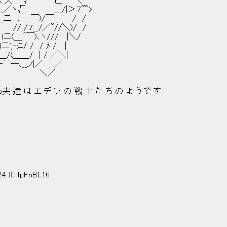
 √ 匸ー｀＼
／ヽ√ ＿/|＞７~~>
＿二 ，―￣)/￣ _ / /
 || // /７__/／~//＼)/ /
| ｌ二(＿´￣)､ヽ/// |＼/
二',-:ﾆ/ / / ﾒ / |
L＿/(＿＿/ | / ／＼|
―､__ノ|／ ／
＝ ＼／
達 は エ デ ン の 戦 士 た ち の よ う で す
:24
ID:
fpFnBL16