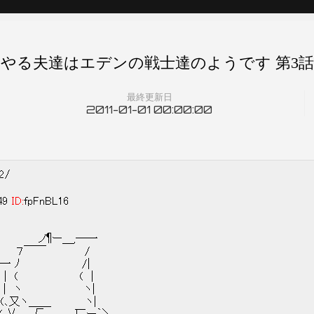
やる夫達はエデンの戦士達のようです 第3話
最終更新日
2011-01-01 00:00:00
82/
:49
ID:
fpFnBL16
―一
￣ /
ﾉ /|
( |
ヽ|
＿ ヽ|