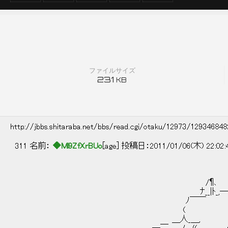
ファイルサイズ
231
KB
http://jbbs.shitaraba.net/bbs/read.cgi/otaku/12973/12934684
311 名前：
◆Ml9ZfXrBUo
[age] 投稿日：2011/01/06(木) 22:02
ノ¶ー＿,
/¶､ ７￣
ﾅ__|ﾄ_,―一 
ﾉ￣￣ | ( 
( | ヽ 
＿人_＿, (､又ヽ＿