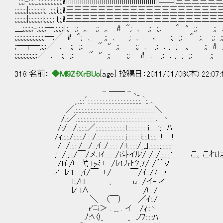
";;;;-;;;;_,;;;;;;;;;;;;;;;;i!ｌｌｌｌｌｌｌｌｌｌｌｌｌｌｌｌｉｌｌｌｌｌｌｌｌｌｌｌｌｌｌｌｌｌｌｌｌｌｌｌｌｌｌｌlｌｌﾆﾆﾆl三三三三三三lﾆﾆﾆｌｌ
;;;;;;;;|;;;;;;;;;l;; ;;;;;i;;;i!三三三三三三三三三三三三三三三三
;;;;;;;;|;;;;;;;;;l;;;;;;; l;;;i!三三三三三三三三三三三三三三三三
＿;;;;;;;-;;;;;;―;;;;;;i!;; ;; ,、 ;; ,、 # "; 、 ;; ;;、 " '' ;;
;;;;;;;;;;;;;;;;;;;;―:／ # "; 、 ;; 、 ; 、 ． ::; ;; " ;、
;―┬―;;;;／ 、 ;; ;;、 " '' ;; ;; 、 ;; 、, ; ,, ;; # ;; ;
;;;;;;;;;;;;;;;／ 、 ;; ;;、 " '' ;; ;; # 、 ;; 、, ; ;
318 名前：
◆Ml9ZfXrBUo
[age] 投稿日：2011/01/06(木) 22:07
- ―― - ､_
,..:.:´:.:.:.:.:.:.:.:.:.:.:.:.:.:.:.:.:.:.｀:..､
／.:.:.:.:.:.:.:.:.:.:.:.:.:.:.:.:.:.:.:.:.:.:.:.:.:.:.:＼
/.:／.:.:.:.:.:.:.:.:.:.:.:.:.:.:.:.:.:.:.:.:.:.:.:.:.:.:.､.:.ヽ
/:/:.:./.:.:.:.／:.:.:.:.:.:.:.:.:.:.l.:.:.:.:.:.:.:i:.:.:.';:.:.ﾊ
/ｨ.:.:./:.:.:./.:.:/.:.:.:.:.:.:.:.:.:.j.:.:.:.:.i:.:.l.:.:..:.!:.:.:.!
/.:./.:.: /.:.:/.:,ｲ:./.:.:.: /:l:.:.:.:/_,」.:.:.:.;.:.:.:.!
. ,'.:./.;.:./￣/メ､lｲ.:.:.:./i斗イﾙ'/.:/.:/.:.:.:,' こ、これ
l.:/lｲ:/!.: 弋 ｔｯﾐ !:.:./ﾚ1ﾉｒﾋﾂ,7/:./´｀V
ﾚ' ﾚ'1.:.:;ｲ/￣ !:/ ￣/ｲ:./7 ﾉ
l:./!:l , u /イ- ィ'
ﾚ' l∧ /!:.:/
＼ （￣） ／ｲ:./
r'ﾆi＞ . __ . イ /ｨ::ヽ
ﾉ:ﾍ〈!_ _ ノﾌ:::::ﾊ