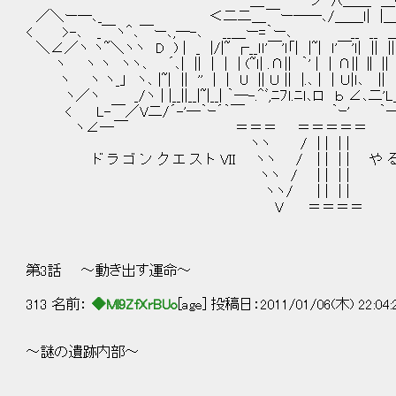
＿―￣ ノ /(＿＿ ＿( 乂
／＼ー―､_ ＜二二＿￣ー――､/＿＿ｌ| |＿_
< >-､ _￣ヽ＾､￣ー､,―-､ __＿ー=｀ー､ __ __ 
＼∠／ヽ ヽ~＼ヽヽ D ) | _ |/|~ ┌__ｌｌ'￣'ｌ「| |~| ｌ'￣'ｌ| ||
ヽ ヽ ヽ ヽヽ､ ´､| || | | | (~ｌ| .∩|| ｀' | ｜∩|| ∥ |
ヽ ヽ ヽ_」 ヽ､ |~| || '' | | U || Ｕ || |.､ | ｜Ｕ|ｌ､ || ｌ
ヽ／ヽ _/ヽ | |__||__|~|__| ｀―-.＾ﾞ,ﾆﾌｌ.ﾆｌ､ロ ｂ ∠､二'
< L-￣／V二/´-'―｀ｰ´｀￣ ｀ｰ' ｀―｀｀
ヽ∠―￣ ＝＝＝ ＝＝＝＝
ヽヽ / | | | |
ド ラ ゴ ン ク エ ス ト VII ヽヽ / | | | | や る夫 
ヽヽ / | | | |
ヽヽ/ | | | |
V ＝＝＝＝
第3話 ～動き出す運命～
313 名前：
◆Ml9ZfXrBUo
[age] 投稿日：2011/01/06(木) 22:04
～謎の遺跡内部～