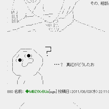
,' ヽ`''｀"´／ , ,' /´ その、相談とい
. ; , ':, ./ l / , / ./
l/! ,i ,. `:< ` ＿ .,:' / /／i
. |.|.,'| _/!-―'｀' - , ´￣- ,.:'_,.,_,.:'´ .|
. |,!| |r.'´ __,.｀=:､,_,..r'','i ,.!`‐:､_
_,,.. -―'' "´ ヽ!l ! .|.','､ ,.-'" ｀`' ‐: .,_
_,,.. -‐:'" _,,. :-, ヾ,', ',.'/_,.-'´ ｀' ‐: ､_
＿_＿__ ━┓
／ ― ＼ ┏┛
／ノ ( ●) ＼ ・
. ｜ ( ●) ⌒） |
. ｜ （__ノ￣ / ・・・？ 真紅がどうしたお
. ｜ /
＼＿ _ノ＼
/´ |
. | / |
880 名前：
◆Ml9ZfXrBUo
[age] 投稿日：2011/08/03(水) 22:11
／ ｀' ､