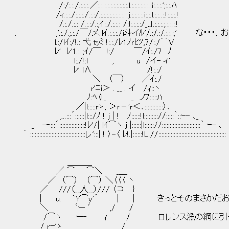
/:/:.:./.:.:.:.／:.:.:.:.:.:.:.:.:.:.l.:.:.:.:.:.:.:i:.:.:.';:.:.ﾊ
/ｨ.:.:./:.:.:./.:.:/.:.:.:.:.:.:.:.:.:.j.:.:.:.:.i:.:.l.:.:..:.!:.:.:.!
/.:./.:.: /.:.:/.:,ｲ:./.:.:.: /:l:.:.:.:/_,」.:.:.:.;.:.:.:.!
. ,'.:./.;.:./￣/メ､lｲ.:.:.:./i斗イﾙ'/.:/.:/.:.:.:,
l.:/lｲ:/!.: 弋 ｔｯﾐ !:.:./ﾚ1ﾉｒﾋﾂ,7/:./´｀V
ﾚ' ﾚ'1.:.:;ｲ/￣ !:/ ￣/ｲ:./7 ﾉ
l:./!:l , u /イ- ィ'
ﾚ' l∧ /!:.:/
＼ （￣） ／ｲ:./
r'ﾆi＞ . __ . イ /ｨ::ヽ
ﾉ:ﾍ〈!_ _ ノﾌ:::::ﾊ
／|l:::::rゝ, ＞ｒ－'r＜､::::::::::::〉､
,...:::´::::::|l:::/ﾉ ! j | ! ﾉ::::::!l::::::::://:::::｀::ｰ- ､_
_ -‐:::´:::::::::::::::::!ﾚ'/| lｲ⌒ヽ j |::::::|l:::::://:::::::::::::::::::::::::｀ ｰ- ､
´ ::::::::::::::::::::::::::::::::::::レ':::| ! 〉-〈 ﾚ!.|::::::!L.//::::::::::::::::::::::::::::::::::::::::::::
＿＿＿
／ ⌒ ⌒＼ _＿
／ （⌒） （⌒） ＼〈〈〈 ヽ
／ ///（__人__）/// 〈⊃ }
| u. `Y⌒y'´ | | きっとそのまさかだ
＼ ﾞー ′ ,/ /
/⌒ヽ ー‐ ｨ / ロレンス漁の網に引っ掛かっ
/ rｰ'ゝ /