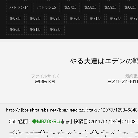
バトラン14
バトラン15
第57話
第58話
第59話
第60話
第67話
第68話
第69話
第70話
第71話
第72話
第7
第80話
第81話
第82話
やる夫達はエデンの戦
ファイルサイズ
最終更
206
2011-01-01
KB
http://jbbs.shitaraba.net/bbs/read.cgi/otaku/12973/12934684
550 名前：
◆Ml9ZfXrBUo
[age] 投稿日：2011/01/24(月) 19:33
::::○ﾟo:::::::｡:::ﾟ::::o○:::゜:::｡:::oﾟ:::::::o:::ﾟ:::::｡::::ﾟ::::｡○｡ o゜::::::o゜::ﾟ:::::o｡::::::::::::::