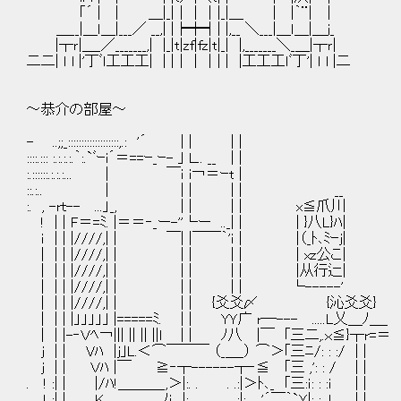
｢´ | | ＿|_|｜｜｜|_|＿ | |｀¨| ｜
＿__|＿ｌ＿|___／ __,| |┝┿┥| |,__ ＼___|＿ｌ＿|＿j_
|┬ｒ|＿_／_______,| |_|t|zf|fz|t|_| |,_______＼_＿|┬ｒ|
二二| ｌ l |'丁ﾞｌ工工工| | |｜｜｜| | |工工工ｌﾞ丁'| ｌ l |二
～恭介の部屋～
- ..;;_:::::::::::::::::::,.: '´ | | | |
::::.::: :.:.:.:.｀:.`ﾞｰi´＝==ｰ_ｰ- ｣ Ｌ.. __ | |
:.::::::.:.:.:... | ￣ｉ i￢＝ｰt |
::.:.. | | | | | __
:. , -rｔ-- ...」_, | | | | x≦爪川
! | | F＝=ﾐ. |＝＝‐_ー-''└ー .._| | | }八L}ﾊ|
ｉ | | |////,| | ￣| |￣￣｀'ｉ | |（_ﾄ､ﾐｰj|
| | | |////,| | | | | | | xz公こ|
| | | |////,| | | | | | |从行辷|
| | | |////,| | | | | | └-----'
| | | |////,| | | | {爻爻〆 {沁爻爻}
| | | |」」」」｣ |=====ﾐ. | | YＹ广 r─--- .....L乂＿ﾉ＿_
| | |-‐Ｖﾍ￢||| || || ||l | | ﾉ八 |￣ ｢三二,.ｘ≦}┬r=＝
j | | Vﾊ |j｣L.＜⌒￣￣￣ （_＿_） ⌒＞｢三ﾆ/: : :/ | |
j | | Ｖﾊ |￣ ≧‐┬------┬‐≦ ｢三 ,': : / | |
. ! :| | |/ﾊ!＿＿＿_,＞|:. . . .:|＞ﾄ､_ ｢三:ｉ: : :i | |
. ! :| | Ｋ＿_＿_＿_ﾉｉ |:. . . .:|:,. '´￣｀`Ｙ|: : ,l.. ＿| |