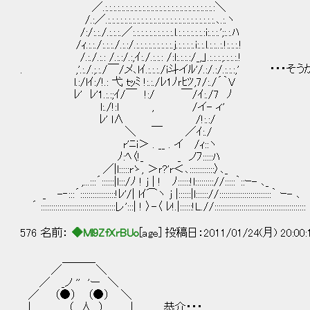
／.:.:.:.:.:.:.:.:.:.:.:.:.:.:.:.:.:.:.:.:.:.:.:.:.:.:.:＼
/.:／.:.:.:.:.:.:.:.:.:.:.:.:.:.:.:.:.:.:.:.:.:.:.:.:.:.:.､.:.ヽ
/:/:.:./.:.:.:.／:.:.:.:.:.:.:.:.:.:.l.:.:.:.:.:.:.:i:.:.:.';:.:.ﾊ
/ｨ.:.:./:.:.:./.:.:/.:.:.:.:.:.:.:.:.:.j.:.:.:.:.i:.:.l.:.:..:.!:.:.:.!
/.:./.:.: /.:.:/.:,ｲ:./.:.:.: /:l:.:.:.:/_,」.:.:.:.;.:.:.:.!
. ,'.:./.;.:./￣/メ､lｲ.:.:.:./i斗イﾙ'/.:/.:/.:.:.:,
l.:/lｲ:/!.: 弋 ｔｯﾐ !:.:./ﾚ1ﾉｒﾋﾂ,7/:./´｀V
ﾚ' ﾚ'1.:.:;ｲ/￣ !:/ ￣/ｲ:./7 ﾉ
l:./!:l , /イ- ィ'
ﾚ' l∧ /!:.:/
＼ ￣ ／ｲ:./
r'ﾆi＞ . __ . イ /ｨ::ヽ
ﾉ:ﾍ〈!_ _ ノﾌ:::::ﾊ
／|l:::::rゝ, ＞ｒ?'r＜､::::::::::::〉､_
,...:::´::::::|l:::/ﾉ ! j | ! ﾉ::::::!l::::::::://:::::｀::ｰ- ､_
_ -‐:::´:::::::::::::::::!ﾚ'/| lｲ⌒ヽ j |::::::|l:::::://:::::::::::::::::::::::::｀ ｰ- ､
´ ::::::::::::::::::::::::::::::::::::レ':::| ! 〉-〈 ﾚ!.|::::::!L.//::::::::::::::::::::::::::::::::::::::::::::
576 名前：
◆Ml9ZfXrBUo
[age] 投稿日：2011/01/24(月) 20:00
＿＿＿
／ ＼
／ _ノ '' 'ー ＼
／ （●） （●） ＼
| （__人__） | 恭介・・・