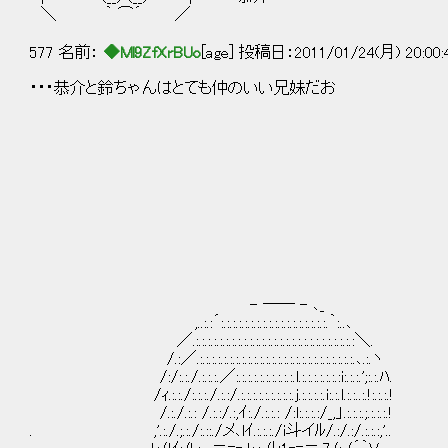
＼ ｀ ⌒´ ／
577 名前：
◆Ml9ZfXrBUo
[age] 投稿日：2011/01/24(月) 20:00
・・・恭介と鈴ちゃんはとても仲のいい兄妹だお
＿＿_ ´￣｀ヽ、＿＿＿
| ヽ;::｀ヽ＜´￣｀ヽ: :
l ＞: : : : : : : : : : : 
l メ : : : : : : : : : : : : 
l メ: : ::/: ::/: : : : |: : : : 
∨/: : :l: : /: : :|::|: |::|: : : 
/l::|::|: : |: : |: : ::|::|: |::|: : : ::|
/ |::|::|: : |: : | :＼|::|: |::ト、: ::|:
|::|::|: : |: : |: , 亠く ﾍ| ＼::| /
|/l::|: : l: : |/ fﾊヽ| |'
- ―― - ､_ l N: : |: : |＼ ∪ ∪
,..:.:´:.:.:.:.:.:.:.:.:.:.:.:.:.:.:.:.:.:.｀:..､ ﾍ: :
／.:.:.:.:.:.:.:.:.:.:.:.:.:.:.:.:.:.:.:.:.:.:.:.:.:.:.:＼
/.:／.:.:.:.:.:.:.:.:.:.:.:.:.:.:.:.:.:.:.:.:.:.:.:.:.:.:.､.
/:/:.:./.:.:.:.／:.:.:.:.:.:.:.:.:.:.l.:.:.:.:.:.:.:i:.:.:.';:.:.ﾊ
/ｨ.:.:./:.:.:./.:.:/.:.:.:.:.:.:.:.:.:.j.:.:.:.:.i:.:.l.:.:..:.!:
/.:./.:.: /.:.:/.:,ｲ:./.:.:.: /:l:.:.:.:/_,」.:.:.:.;.:.:.:.! _l∧
. ,'.:./.;.:./:.::./メ､lｲ.:.:.:./i斗イﾙ/.:/.:/.:.:.:,'.. /::::::::l: