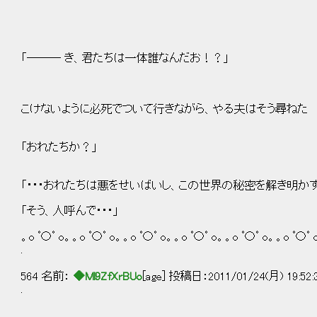
「――― き、君たちは一体誰なんだお！？」
こけないように必死でついて行きながら、やる夫はそう尋ねた
「おれたちか？」
「・・・おれたちは悪をせいばいし、この世界の秘密を解き明かす
「そう、人呼んで・・・」
。o ﾟ〇ﾟ o。。o ﾟ〇ﾟ o。。o ﾟ〇ﾟ o。。o ﾟ〇ﾟ o。。o ﾟ〇ﾟ o。。o ﾟ〇ﾟ 
.
564 名前：
◆Ml9ZfXrBUo
[age] 投稿日：2011/01/24(月) 19:52
.