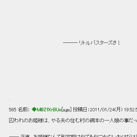
――― リトルバスターズさ！
.
565 名前：
◆Ml9ZfXrBUo
[age] 投稿日：2011/01/24(月) 19:52
囚われのお姫様は、やる夫の住む村の網本の一人娘の事だ