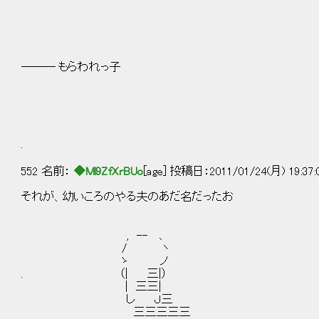
――― もらわれっ子
.
552 名前：
◆Ml9ZfXrBUo
[age] 投稿日：2011/01/24(月) 19:37
それが、幼いころのやる夫のあだ名だったお
, -- 、
/ ヽ
ゝ ノ
. （| 三|）
| 三三|
し Ｊ三
三三三三三