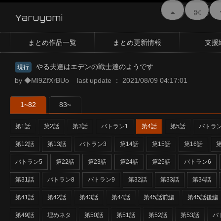
Yaruyomi
まとめ作品一覧
まとめ更新情報
支援
やる夫達はエデンの戦士達のようです
現行
by ◆Ml9ZfXrBUo last update ： 2021/08/09 04:17:01
1~82
83~
第1話
第2話
第3話
バトラン1
第4話
第5話
バトラン
第12話
第13話
バトラン3
第14話
第15話
第16話
第
バトラン5
第22話
第23話
第24話
第25話
バトラン6
第31話
バトラン8
バトラン9
第32話
第33話
第34話
第41話
第42話
第43話
第44話
第45話前編
第45話後編
第49話
埋めネタ
第50話
第51話
第52話
第53話
バ