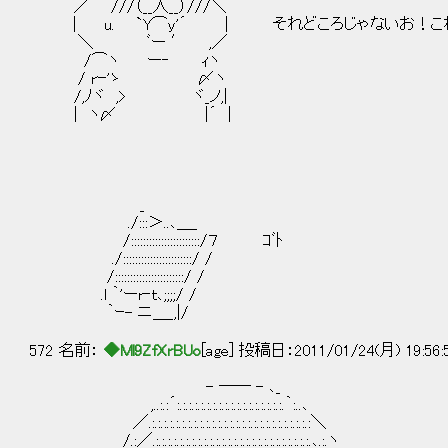
／ ///（__人__）///＼
| u. `Y⌒y'´ | それどころじゃないお！こ
＼ ﾞー ′ ,／
/⌒ヽ ー‐ ｨヽ
/ rｰ'ゝ 〆ヽ
/,ﾉヾ ,> ヾ_ノ,|
| ヽ〆 |´ |
_
./:::＞..､＿_
/:::::::::::::::::::::::/７ ｺﾞﾄ
./:::::::::::::::::::::::/ /
/:::::::::::::::::::::::/ /
.l ｀'ーr‐ｔ､;;;;/ /
｀ｰ- ニ＿_,|/
572 名前：
◆Ml9ZfXrBUo
[age] 投稿日：2011/01/24(月) 19:56
- ―― - ､_
,..:.:´:.:.:.:.:.:.:.:.:.:.:.:.:.:.:.:.:.:.｀:..､
／.:.:.:.:.:.:.:.:.:.:.:.:.:.:.:.:.:.:.:.:.:.:.:.:.:.:.:＼
/.:／.:.:.:.:.:.:.:.:.:.:.:.:.:.:.:.:.:.:.:.:.:.:.:.:.:.:.､.:.ヽ