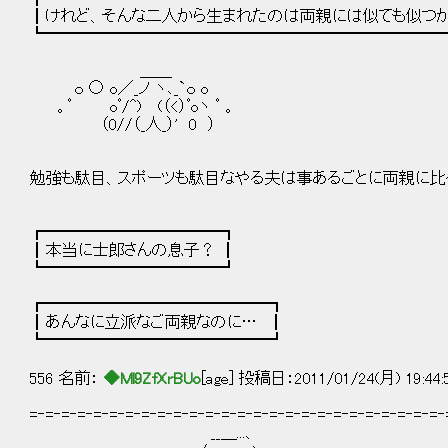
┃けれど、そんな二人から生まれたのは両親には似ても似つか
┗━━━━━━━━━━━━━━━━━━━━━━━━━
＿＿
ｏ ○ o／_ノ ヽ､_`ｏ o
。ﾟ oﾟ/^) (（<）ﾟoヽ ﾟ 。
（0//（_人_）' 0 ）
勉強も駄目、スポーツも駄目なやる夫は事あるごとに両親に比
┏━━━━━━━━━━━┓
┃本当に士郎さんの息子？ ┃
┗━━━━━━━━━━━┛
┏━━━━━━━━━━━━━━┓
┃あんなに立派なご両親なのに… ┃
┗━━━━━━━━━━━━━━┛
556 名前：
◆Ml9ZfXrBUo
[age] 投稿日：2011/01/24(月) 19:44
=‐=‐=‐=‐=‐=‐=‐=‐=‐=‐=‐=‐=‐=‐=‐=‐=‐=‐=‐=‐=‐=‐=‐=‐=‐=‐
__＿...、