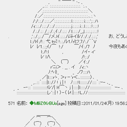
- ―― - ､_
,..:.:´:.:.:.:.:.:.:.:.:.:.:.:.:.:.:.:.:.:.｀:..､
／.:.:.:.:.:.:.:.:.:.:.:.:.:.:.:.:.:.:.:.:.:.:.:.:.:.:.:＼
/.:／.:.:.:.:.:.:.:.:.:.:.:.:.:.:.:.:.:.:.:.:.:.:.:.:.:.:.､.:.ヽ
/:/:.:./.:.:.:.／:.:.:.:.:.:.:.:.:.:.l.:.:.:.:.:.:.:i:.:.:.';:.:.ﾊ
/ｨ.:.:./:.:.:./.:.:/.:.:.:.:.:.:.:.:.:.j.:.:.:.:.i:.:.l.:.:..:.!:.:.:.!
/.:./.:.: /.:.:/.:,ｲ:./.:.:.: /:l:.:.:.:/_,」.:.:.:.;.:.:.:.!
. ,'.:./.;.:./￣/メ､lｲ.:.:.:./i斗イﾙ'/.:/.:/.:.:.:,' 
l.:/lｲ:/!.: 弋 ｔｯﾐ !:.:./ﾚ1ﾉｒﾋﾂ,7/:./´｀V
ﾚ' ﾚ'1.:.:;ｲ/￣ !:/ ￣/ｲ:./7 ﾉ 今夜
l:./!:l , /イ- ィ'
ﾚ' l∧ /!:.:/
＼ （￣） ／ｲ:./
r'ﾆi＞ . __ . イ /ｨ::ヽ
ﾉ:ﾍ〈!_ _ ノﾌ:::::ﾊ
／|l:::::rゝ, ＞ｒ－'r＜､::::::::::::〉､
,...:::´::::::|l:::/ﾉ ! j | ! ﾉ::::::!l::::::::://:::::｀::ｰ- ､_
_ -‐:::´:::::::::::::::::!ﾚ'/| lｲ⌒ヽ j |::::::|l:::::://:::::::::::::::::::::::::｀ ｰ- ､
´ ::::::::::::::::::::::::::::::::::::レ':::| ! 〉-〈 ﾚ!.|::::::!L.//::::::::::::::::::::::::::::::::::::::::::::
571 名前：
◆Ml9ZfXrBUo
[age] 投稿日：2011/01/24(月) 19:56
＿＿＿
／ ⌒ ⌒＼
／ （⌒） （⌒）＼