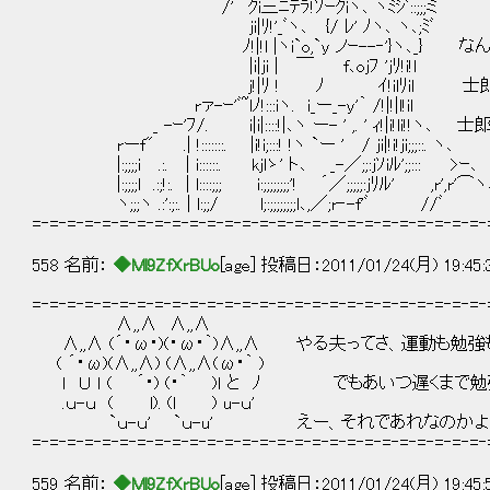
/'´ ｸi三ﾆﾃﾗ!ｿｰｸiヽ､ ヽﾐｼﾞ::;;;ミ
ji|ﾘ!'_ﾞヽ､ {/ ﾚ' ﾉヽ､ ヽ､;ﾐﾞ
ﾉ!|!l |ヽi`o,`y ノｰ--‐'}ヽ､_} な
|i|ji | ￣ f､ojﾌ 'jﾘ!i!l
j!|ﾘ ! ﾉ ｲ!ilﾘil 士郎さんの子
rァ-ｰ'ﾞ~lﾉ!:::iヽ. i_ー_-y'｀ /!|!|l!il
_ -ｰ'ﾌ/. i|i|::::!|､ヽ ー- ' ,. ' ｨ!|i!li!
rーf" .| !:::::::. |i!i;:::! !ヽ `ー ' / ji|!i!ji;;;::. ヽ､
|:;;;;i .:. | i::::::. kjlゝ' ト､ _-／;;:jｿiﾙ';;::: >ｰ､
|:;;;;l .:;!:. | l::::;;; i:;;;;;;;;'! ´／;;;;;:jﾘﾙ' ,r',r'⌒ヽ
ヽ;;;ヽ .:':;:. | l:;;/ l;:;;;;;;;;l､,／;r‐-f'ﾞ //ﾞ
=‐=‐=‐=‐=‐=‐=‐=‐=‐=‐=‐=‐=‐=‐=‐=‐=‐=‐=‐=‐=‐=‐=‐=‐=‐=‐
558 名前：
◆Ml9ZfXrBUo
[age] 投稿日：2011/01/24(月) 19:45
=‐=‐=‐=‐=‐=‐=‐=‐=‐=‐=‐=‐=‐=‐=‐=‐=‐=‐=‐=‐=‐=‐=‐=‐=‐=‐
∧,,∧ ∧,,∧
∧,,∧ (´・ω・)(・ω・｀)∧,,∧ やる夫ってさ、運動も勉
( ´・ω)(∧,,∧) (∧,,∧(ω・｀ )
ｌ Ｕ ｌ ( ´・) (・｀ )ｌ と ﾉ でもあいつ遅くま
.ｕ-ｕ ( l). (l ) u-ｕ'
`ｕ-ｕ' `ｕ-u' えー、それであれなのかよｗ
=‐=‐=‐=‐=‐=‐=‐=‐=‐=‐=‐=‐=‐=‐=‐=‐=‐=‐=‐=‐=‐=‐=‐=‐=‐=‐
559 名前：
◆Ml9ZfXrBUo
[age] 投稿日：2011/01/24(月) 19:45