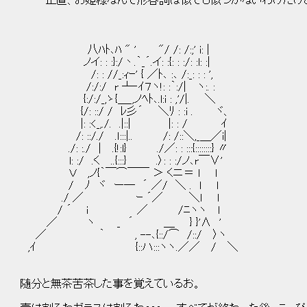
―― 正直、お姫様なんて形容詞は似ても似つかないわけだけ
八ﾊﾄ､ﾊ " ' "/ /: /:;' i: |
ノイ: : :}:/丶.｀_´.イ: :{: : :/: :l: :|
/: : //_:ｨｰ' { ／ﾄ､ :､ /:_: : : ',
/:/:/ r ┴‐ｲ７ヽ!: :｀:/| ヽ:. :
{:/:/_,ゝ{＿_,ノﾍﾄ､.l:i : ,'/|. ＼
{/: ::/ / ﾚ彡´ ＼ﾘ : :i . ヾ、
|: :<_,./. .|::| |: : / ｲ
/: ::/./ .ｌ:::|.. /: /::＼,_＿／i|
./: :./ | .{!:l} ./／: : :::{::::::::} 〃
l: :/ .く ..{:::} .〉: : :/ノ､r￣∨'
Ｖ ,ノ{｀￣⌒￣￣ ＞ くニ＝ l l
/ ﾉ ヾ ー― ´ ／/ ＼ . l l
./ ／ ｰ ´／ ＼l l
/ ´ i ／ /ﾆヽヽ l
／ ヽ _ ´ ＿ } }'∧ '
／ ｀ , --､{::/⌒ /::/ 〉ヽ
,ｲ {::ハ:::ヽヽ.／／ / ＼
随分と無茶苦茶した事を覚えているお。