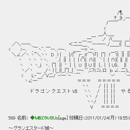
ノ¶ー＿,
/¶､ ７￣
ﾅ__|ﾄ_,―一 
ﾉ￣￣ | ( 
( | ヽ 
＿人_＿, (､又ヽ＿
＿―￣ ノ /(＿＿ ＿( 乂
／＼ー―､_ ＜二二＿￣ー――､/＿＿ｌ| |＿_
< >-､ _￣ヽ＾､￣ー､,―-､ __＿ー=｀ー､ __ __ 
＼∠／ヽ ヽ~＼ヽヽ D ) | _ |/|~ ┌__ｌｌ'￣'ｌ「| |~| ｌ'￣'ｌ| ||
ヽ ヽ ヽ ヽヽ､ ´､| || | | | (~ｌ| .∩|| ｀' | ｜∩|| ∥ |
ヽ ヽ ヽ_」 ヽ､ |~| || '' | | U || Ｕ || |.､ | ｜Ｕ|ｌ､ || ｌ
ヽ／ヽ _/ヽ | |__||__|~|__| ｀―-.＾ﾞ,ﾆﾌｌ.ﾆｌ､ロ ｂ ∠､二'
< L-￣／V二/´-'―｀ｰ´｀￣ ｀ｰ' ｀―｀｀
ヽ∠―￣ ＝＝＝ ＝＝＝＝
ヽヽ / | | | |
ド ラ ゴ ン ク エ ス ト VII ヽヽ / | | | | や る夫 
ヽヽ / | | | |
ヽヽ/ | | | | 第4話
V ＝＝＝＝
569 名前：
◆Ml9ZfXrBUo
[age] 投稿日：2011/01/24(月) 19:55
～グランエスタード城～