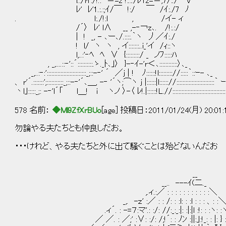
l.:/lｲ:/!.: ＝=z !:.:./ﾚ1z=＝,7/:./´｀V |:::::::::::l:::ヽ|::::
ﾚ' ﾚ'1.:.:;ｲ/￣ !:/ ￣ /ｲ:./7 ﾉ
. l:./!:l , /イ- ィ
/´〉 ﾚ' l∧ __ ,-‐￢z､. /!:.:/
| ! _, - ､ー､/.::::.｀ヽ 丿／ｲ:./
! l/ ヽ ヽ , イ:::::::..i_'イ /ｨ::ヽ
l,..:'‐ﾍ ﾍ ∨ {:::::::::/ _ ノﾌ:::::ﾊ
, _,....::‐'::´::::::::::.ゝ._ﾄ､｣〉 }-‐ｲ-'r＜､::::::::::::〉､_
_,..:‐:'::::::::::::::::::::::::::_;::-‐' ´ ／j | ! ﾉ::::::!l::::::::://:::::｀::ｰ- ､_
、 r'´.:::::::';:::::::::::_;::-‐'´､＿, -‐ '´ヽ;⌒ヽ j |::::::|l:::::://:::::::::::::::::::::::::｀
丶l｣:::::_;: -‐'l´「 l＿! i ヽノ 〉-〈 ﾚ!.|::::::!L.//::::::::::::::::::::::::::::::::::::::
578 名前：
◆Ml9ZfXrBUo
[age] 投稿日：2011/01/24(月) 20:01
勿論やる夫たちとも仲良しだお。
・・・けれど、やる夫たちと外に出て騒ぐことは殆どないんだお
__
__.. ---ｲ(二._
,.ィ.:／ : : : : : : : : : : :＼
_,. -ｚ' :／ : : /: : :l: : :l : : : 、: :
.ィ´. : -=７:マ'.: :/: //:_:_:|: :|:|l :!: : :ヽ: :
／ ／. : ／;' :∨: :/: /;!´: : ﾉﾝ :||:｣:!_: : |: } :