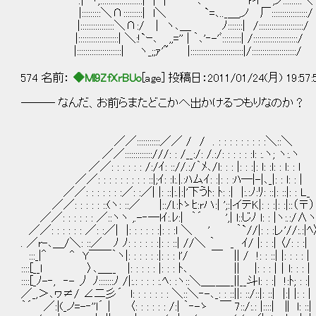
.|｀ヽ;::::::::::::::::::::| | | ､ `'rイ ,ノ:::::::::＼
|:::::::::＼∩:::::::::| l＼ `=､.._＿,ノ 厂:::::::::::::::::/
|::::::::::::::::＼∩:/ | ヽ､＿ ﾉ:::::::| /:::::::::::::::::::::/
|:::::::::::::::::::| ＼:!`ｰ､ ,,='' | ｀､'‐-'ﾞ:::::::::| /:::::::::::::::::::::/
|:::::::::::::::::::::| ヽ_;;ｧ'~ |:::::::::::::::::::::::::|/:::::::::::::::::::::/
574 名前：
◆Ml9ZfXrBUo
[age] 投稿日：2011/01/24(月) 19:57
――― なんだ、お前らまたどこかへ出かけるつもりなのか？
／／:::::::::::／／ / / . : : : : : : : : :＼::＼
／／:::::::::::::///: : /__:/: /.:/: : : : : :l: :.ヽ; ヽ:.ヽ
／／: : : : : : /:/ｲ: :://.:/｀ﾒ､/l: : : |: : :|: l: :l: : l: : l
／／: : : : : : : : : ::|;ｲ: :l:.|.:ﾊムｲ: :|: : :ﾊ―|-|､_|: : l: : |
／／: : : : : : :／: :／| |: ::|:.|:|'下うﾄ: ﾄ: :| |:.:ﾉ:ﾘ: ::|: ::|: : L_
／／: : : : : ::(ヽ: ::／ |::/l.:ﾄゝﾋ:rハ:| ';:|イテK|: : :|: :|::（〒）
／／: : : : : : ／::ヽヽ ,.-‐―lｲ:.ﾚ:| ｀´ ',| l::じﾉ l: : |ヽ:.:/∧
／／: : : : : : ／: :／| |: : : : : :|: : :l ＼ ' ｀`//|: :
. ／r-､＿/＼: ::／ ﾉ ﾉ: : : : : :|: : ::| //＼ ｀ _ ｲ/ |: : :| 〈/: : :|
:::_|＾ ^ Y￣￣｀ヽ|: : : : : :|: : : l'/ ￣ || / !: : ::| |: : : : |
::::[__l 〉､＿__ |: : : : : |: : : ﾄ､ || |: : : |｜l: : : |
::::[_ﾉ-‐, ‐- 丿 ﾉ:::::::ﾉ /|:.: : : : :.ﾍ: :ヽ::＼＿_＿__||__斗l: : :| !:ﾄ; : :|
／_,＞､ヮ≠/ ∠二彡´ l: : : : : : : ＼::＼‐-､_: : ::||: ::/::|: ::| |:| |: : |
｀´ ／:|(_ノ=-‐''l´｜ 〈: : : : : : /:| ｀‐-ゝ ￣ 7::/:.: |::::| ∥ l: ::|