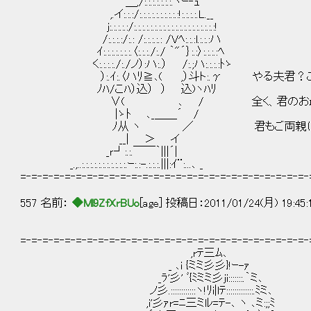
＿,/:.:.:.:.:.:.:.ヽｰ‐ｭ
,.イ:.:.:/:.:.:.:.:.:.:.:.:.:!:.:.:.:.L.__
j:.:.:.:.:/:.:.:.:.:.:.:.:.:.:.:.:.:.:.:.:.:.:.:.:!
/:.:.:.:/:.: /:.:.:.:.: /Vﾍ:.:.:l.:.:.:ハ
ｲ:.:.:.:.:.:.:.〈:.:.:./:./ ｀"´｝:.:〉:.:.:.:ﾍ
く:.:.:.:./:./ノ）:ハ:.） /:.;ハ:.:.:.:ﾄゝ
）:.ｲ:.〈ハﾘ≧､( ,）斗ト:.γ やる夫君？
ﾉﾊ/こﾊ）込） ） 込)ヽﾊﾘ
∨( ､ / 全く、君のお母さんは同じ
|ゝﾄ ､_＿＿´ /
ﾉ从 ヽ ／ 君もご両親に恥をかかせ
__| ＞ イ
_ｒ┘:.:.￣￣｀|||´|
_.,..:.:.:.:.:.:.:.:.:.:.:.ｰ:.:-.:.:.:.|||:ｲ¨:...､ _
=‐=‐=‐=‐=‐=‐=‐=‐=‐=‐=‐=‐=‐=‐=‐=‐=‐=‐=‐=‐=‐=‐=‐=‐=‐=‐
557 名前：
◆Ml9ZfXrBUo
[age] 投稿日：2011/01/24(月) 19:45
=‐=‐=‐=‐=‐=‐=‐=‐=‐=‐=‐=‐=‐=‐=‐=‐=‐=‐=‐=‐=‐=‐=‐=‐=‐=‐
,rﾃ三ﾑ､
_ ､i {ミミ彡彡}!ｰ-ｧ
_ﾗ'彡' ﾞ{ﾐミミ彡ji:::::::.｀ミ､
ノ彡.::::::::::::ヽ!ﾘi|lﾃ:::::::::::::.ﾐミ､
,i'彡ｧr=ﾆ三ミlﾚ=ﾃ-､ ヽ ､ミ:;;ﾐ