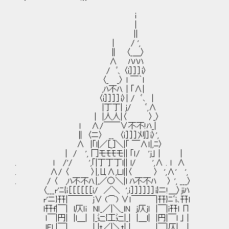
i
|
||
| / ',
∥ 〈_＿〉
Λ ﾊﾊﾊ
/ ﾞ、〈i］］］i〉
〈_ _〉 l ￣｀l
,ﾊ不ﾊ. | ｢Λ|
〈i］］］］i〉| / ﾞ､ |
|丁丁| j/ ﾞ,Λ
| |人人|〈 〉_〉
l Λ/￣￣∨不不!ﾊ_|
∥ 〈ニ〉 __ 〈ｉ］］］刈］i〉',
Λ |｢l|／[_]＼|｢ ￣Λｌ|,ﾆ〉
| / ', 冂モﾓﾓモ|| ｢ｌ/ 'j｣｜ |
. l /'/ ',｢|丁丁丁l|| l/ ',Λ . l ∧
. Λ/ 〈 〉|,ЦΛ,Ｌl||〈 〉 ',Λ' ',
. / 〈 ,ﾊ不不ﾊ.|,／○＼|l ﾊ不不ﾊ 〉 ', ___〉
〈___r'ﾆ{i［［［［［［i/ ／＼ ',ｉ］］］］］］i}ニ!＿〉jiﾊ
r'ニ}幵|￣￣￣j∨ (⌒) ∨ｌ￣￣￣|幵}ﾆﾞi､幵l
l幵f|￣| l仄ｌｉ Nｌ_／|＼_lN j仄ｊｌ |￣|i幵l Π
ｌ￣|円| |l＿| |_辷{工辷|_| |＿l| |円|￣l ｣｜
lFl |￣| | |t／|＼t| | |￣|仄| ｜