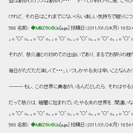
壺は割るわガラスは割るわ・・・ すべてが終わった後、こっぴ
けれど、その日はこれまでにないくらい楽しい気持ちで眠りにつ
566 名前：
◆Ml9ZfXrBUo
[age] 投稿日：2011/01/24(月) 19:53
。o ﾟ〇ﾟ o。。o ﾟ〇ﾟ o。。o ﾟ〇ﾟ o。。o ﾟ〇ﾟ o。。o ﾟ〇ﾟ o。。o ﾟ〇ﾟ 
それが、恭介達との初めての出会いであり、まるでお祭りの様
毎日がただただ楽しくて・・・。いつしかやる夫は辛いことなんか
――― もし、この世界に勇者がいるんだとしたら、それはやる
だって恭介は、暗闇に包まれていたやる夫の世界を、間違いなく
。o ﾟ〇ﾟ o。。o ﾟ〇ﾟ o。。o ﾟ〇ﾟ o。。o ﾟ〇ﾟ o。。o ﾟ〇ﾟ o。。o ﾟ〇ﾟ 
568 名前：
◆Ml9ZfXrBUo
[age] 投稿日：2011/01/24(月) 19:54