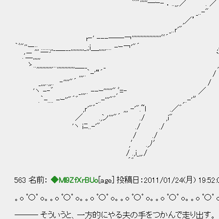
￣ﾞﾞ"'''''―ｰ- ．..,,.／ . ／ _,
_..-" ,i
,／’ __,,,,,ラ――
_..ｒ'" ＿_iﾆー
r‐' ---――￢''''''''''''''''''''ﾞﾞ´ __i┴
｀ﾞ"''ー;;, ......,,_＿___,,,,,,,,,_,;i＿,,,,,.... -ｰ￢'"´ ,ｨゝ 
.'二,,,,,￣´ `'～.､,,,
ゝ..,,,,,,,,,,,...,,,,,,,,,,,,＿__ _ ,
,,,..｀-'“´ /
_,,,..,,.. ‐''''"´ /
'ヽ -‐゛ _,,,.. --ｰ''''''",ﾞ=‐ ／
.｀-.... -ｰ''"´゛ _..-'''"゛ ,..-'″
,ｒ'"゛ ,,, -'".~l .／゛
／ .,ン'''"´ ./ ,i"
'ヽ iﾆ..-'" ./ ./
/ ./
,′ .,ﾉ′
/ .,i_,,./
´゛
563 名前：
◆Ml9ZfXrBUo
[age] 投稿日：2011/01/24(月) 19:52
。o ﾟ〇ﾟ o。。o ﾟ〇ﾟ o。。o ﾟ〇ﾟ o。。o ﾟ〇ﾟ o。。o ﾟ〇ﾟ o。。o ﾟ〇ﾟ 
――― そういうと、一方的にやる夫の手をつかんで走り出す。