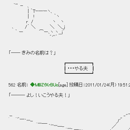
｀¨ － ､
| ｀Tｰ―ーヽ、
| ! ｀ヽ
r / ヽ ヽ
､ /´ ＼ ＼ ＼_j
｀ ー ⌒ー､ヽ ヽ__j´
゛'^´
「―― きみの名前は？」
┏━━━━━┓
┃・・・やる夫 ┃
┗━━━━━┛
562 名前：
◆Ml9ZfXrBUo
[age] 投稿日：2011/01/24(月) 19:51
「――― よし！いこうやる夫！」
_,,,,,,...ii
.ｰ ..,、 ,, ‐"￣´
￣｀''''ｰ ..,,,,＿_ ,ﾉ゛ ､. "..,
｀ﾞ^''''―- ..,,,,_ ／ ,i‐''"´