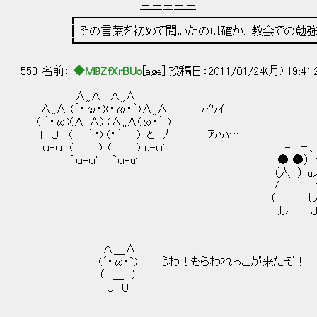
三三三三三
┏━━━━━━━━━━━━━━━━━━━━━━
┃その言葉を初めて聞いたのは確か、教会での勉強会で
┗━━━━━━━━━━━━━━━━━━━━━━
553 名前：
◆Ml9ZfXrBUo
[age] 投稿日：2011/01/24(月) 19:41
∧,,∧ ∧,,∧
∧,,∧ (´・ω・)(・ω・｀)∧,,∧ ﾜｲﾜｲ
( ´・ω)(∧,,∧) (∧,,∧(ω・｀ )
ｌ Ｕ ｌ ( ´・) (・｀ )ｌ と ﾉ ｱﾊﾊ…
.ｕ-ｕ ( l). (l ) u-ｕ' - －
`ｕ-ｕ' `ｕ-u' ● ●） 
（人__） uノ ね、ねえ。やる夫
/ 
. （| し
.し 
Λ＿Λ
(´･ω･`) うわ！もらわれっこが来たぞ！
（ ＿ ）
U U