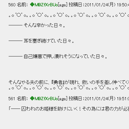
560 名前：
◆Ml9ZfXrBUo
[age] 投稿日：2011/01/24(月) 19:50
。o ﾟ〇ﾟ o。。o ﾟ〇ﾟ o。。o ﾟ〇ﾟ o。。o ﾟ〇ﾟ o。。o ﾟ〇ﾟ o。。o ﾟ〇ﾟ 
――― そんな辛かった日々。
――― 耳を塞ぎ続けていた日々。
――― 自己嫌悪で押し潰れそうになっていた日々。
そんなやる夫の前に、『勇者』が現れ、救いの手を差し伸べて
。o ﾟ〇ﾟ o。。o ﾟ〇ﾟ o。。o ﾟ〇ﾟ o。。o ﾟ〇ﾟ o。。o ﾟ〇ﾟ o。。o ﾟ〇ﾟ 
561 名前：
◆Ml9ZfXrBUo
[age] 投稿日：2011/01/24(月) 19:51
「―― 囚われのお姫様を助けにいく！その為には君の力が必