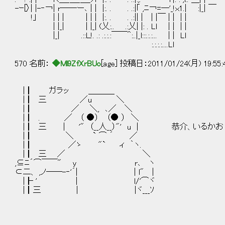
-ｰ[〉| |-‐￢| r──ー､ | | |:. . . .:|｢ ,ﾆ￢=─'_!ｘ1.| :|_| ￣
!｣ | | | | | | |:. . . .:|| | | |￣ | | | |
| |_| | |_| (乂:.. .:乂| |: . Ll | | | |
|_| .::Ｌ!. .: .:.:.:￣￣＾:..|_l:::.:.:... | | Ll
:.:.:.:....Ll
570 名前：
◆Ml9ZfXrBUo
[age] 投稿日：2011/01/24(月) 19:55
|┃ ガラッ ＿＿＿_
|┃ 三 ／u ＼
|┃ ／ ＼, ､／ ＼
|┃ . ／ （ ●） （● ） ＼
|┃ 三 | '" （__人__）"' u | 恭介、いるかお
|┃ ＼ ` ⌒ ´ ／
|┃ ／ゝ "` ィ ｀ヽ.
|┃ 三 ／ ＼
,⊆ﾆ´⌒￣￣" y r､ ヽ
⊂二、 ,ノ──-‐'´| | l" |
|┠ ' | l/'⌒ヾ
|┃三 | |ヾ___ｿ