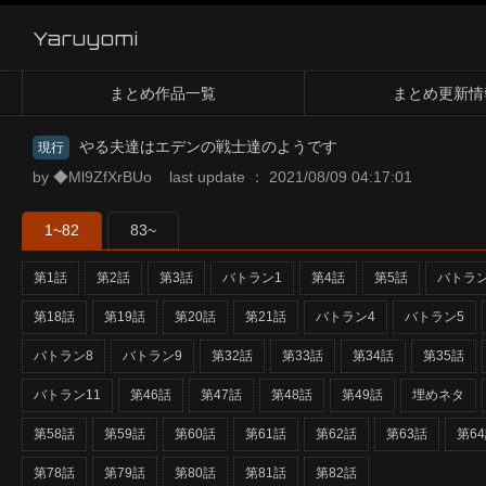
Yaruyomi
まとめ作品一覧
まとめ更新情
やる夫達はエデンの戦士達のようです
現行
by ◆Ml9ZfXrBUo last update ： 2021/08/09 04:17:01
1~82
83~
第1話
第2話
第3話
バトラン1
第4話
第5話
バトラン
第18話
第19話
第20話
第21話
バトラン4
バトラン5
バトラン8
バトラン9
第32話
第33話
第34話
第35話
バトラン11
第46話
第47話
第48話
第49話
埋めネタ
第58話
第59話
第60話
第61話
第62話
第63話
第6
第78話
第79話
第80話
第81話
第82話