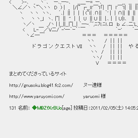
< >-､ _￣ヽ＾､￣ー､,―-､ __＿ー=｀ー､ __ __ 
＼∠／ヽ ヽ~＼ヽヽ D ) | _ |/|~ ┌__ｌｌ'￣'ｌ「| |~| ｌ'￣'ｌ| ||
ヽ ヽ ヽ ヽヽ､ ´､| || | | | (~ｌ| .∩|| ｀' | ｜∩|| ∥ |
ヽ ヽ ヽ_」 ヽ､ |~| || '' | | U || Ｕ || |.､ | ｜Ｕ|ｌ､ || ｌ
ヽ／ヽ _/ヽ | |__||__|~|__| ｀―-.＾ﾞ,ﾆﾌｌ.ﾆｌ､ロ ｂ ∠､二'
< L-￣／V二/´-'―｀ｰ´｀￣ ｀ｰ' ｀―｀｀
ヽ∠―￣ ＝＝＝ ＝＝＝＝
ヽヽ / | | | |
ド ラ ゴ ン ク エ ス ト VII ヽヽ / | | | | や る夫 
ヽヽ / | | | |
ヽヽ/ | | | | 第6話 
V ＝＝＝＝
まとめてくださっているサイト
http://gnusoku.blog41.fc2.com/ ヌー速様
http://www.yaruyomi.com/ yaruomi 様
131 名前：
◆Ml9ZfXrBUo
[age] 投稿日：2011/02/05(土) 14:05
/| r
|::|
|::| ..