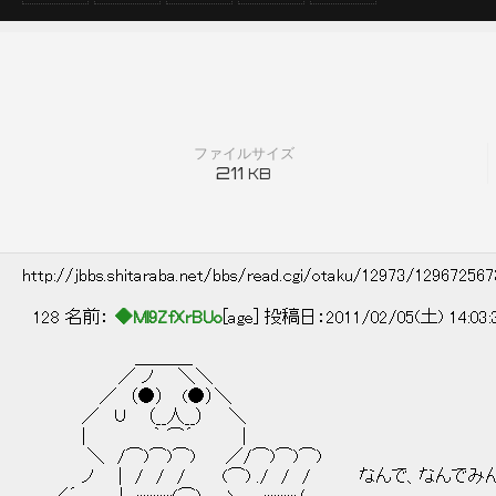
ファイルサイズ
211
KB
http://jbbs.shitaraba.net/bbs/read.cgi/otaku/12973/12967256
128 名前：
◆Ml9ZfXrBUo
[age] 投稿日：2011/02/05(土) 14:03
＿＿＿_
／ ノ ＼＼
／ （●） (●）＼
／ ∪ （__人__） ＼
| ｀ ⌒´ |
＼ /⌒)⌒)⌒) ／/⌒)⌒)⌒)
ノ | / / / (⌒) ./ / / なんで、なんでみん