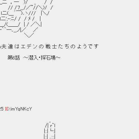
＿二 ，―￣)/￣ _ / /
 || // /７__/／~//＼)/ /
| ｌ二(＿´￣)､ヽ/// |＼/
二',-:ﾆ/ / / ﾒ / |
L＿/(＿＿/ | / ／＼|
―､__ノ|／ ／
＝ ＼／
達 は エ デ ン の 戦 士 た ち の よ う で す
～潜入・採石場～
:25
ID:
imYqNKcY
_
`l
└:|
:::|