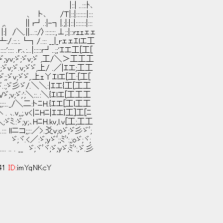
:::ﾄ､
:::::|:::
|:::::::|:::
::::::,⊥;:|::rｪｪェェ
└┐/.::: __|_rェェｴlエ工
:...|:::::ｒ┘..;;'ｴエ工[工[
;yv;ゞ;ゞv;ゞ ,工/＼＞工工工
v;ゞ.v;ゞゞ,上/ .／|ｴエ;工工
vゞゞ;;ゞv;ゞゞ,.上ｪΥｴlエ[工:[工[
ゞ;;;ヾ.:;ゞ彡ゞ/.＼＼:|ｴエ{工[工工
'､v,;.wVゞ;v;ゞ;';＼::..:＼{ｴlエ[工工工
__ ｀.';;::.._/＼二:トﾆH.{ｴエ[工l工工
:/＼へ . ､.v,,;.v<|ﾆHﾆ|ｴエ}工]工[ﾆ
.＼;ゞﾐ.:ゞ;y;､HﾆH.kv,l.v[工;工工
.::: llニコ;;::／>.爻v;oゞ;ゞ彡ゞﾞ;
 ゞ;ヾ.<／:ゞ;yゞﾞ;;ﾐﾞ':,;oゞ;ヾ;
~.~`.... .. . __ ゞ;ヾﾞヾ;ゞ;yゞ;ﾐﾞ':,ゞ.彡
:41
ID:
imYqNKcY