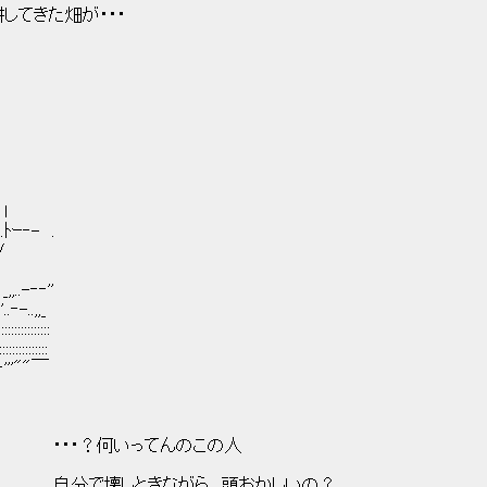
耕してきた畑が・・・
 l
 ﾍ .ﾄｰ‐- .
/
／
.-‐‐''
゛''..‐-..,,_
:::::::::::::
::::::::::::
:::l‐'''""￣
:i
:::ﾊ::::::,' ・・・？何いってんのこの人
::::::::l 自分で壊しときながら。頭おかしいの？