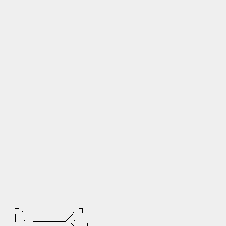
|
. ┐
＿／,: |