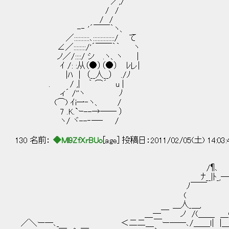
／,/ | ／
/ / 
/ / | 三三 
-‐ '´￣￣｀ヽ、 | 三三
／::::::::::､::::::::::::::/
∠／::::::::/'´￣￣｀｀ ヽ
ノ／/::::/ シ .ヽ、ヽ ｜
ｲ /: :从（●）（●） ﾚレ|
|ﾊ | （__人__） ./ﾉ
. / ,| ｀ ⌒´ u |
ィ´ /''ヽ ﾉ
(⌒) ｲi一‐ヽ、 /
7 .K.`ｰ--→―― ）
ヽ/ ヾ--‐―‐ /
130 名前：
◆Ml9ZfXrBUo
[age] 投稿日：2011/02/05(土) 14:03
ノ¶ー＿,
/¶､ ７￣
ﾅ__|ﾄ_,―一 
ﾉ￣￣ | ( 
( | ヽ 
＿人_＿, (､又ヽ＿
＿―￣ ノ /(＿＿ ＿( 乂
／＼ー―､_ ＜二二＿￣ー――､/＿＿ｌ| |＿_