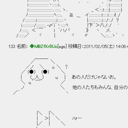
i::::::::::::::::::::::::ヽ:::::::i､ ´ ｀ , ′:::i:::::::::::::i
i:::::::::::::::::::::::::::::､:::::､ ゝ､ ,, ＜::::l::::::|:::::::::::::|
ﾉ::::::::::::::::::::::::::::::ﾍ:::::､ ≧ ,__ イ:::::::::::::::l::::::i:::::λ:/
/:::::::::::::i:::::::::::::::::::::::i:::::::ヽ |::::::::::::::::i::::/:::/ ﾘ
i::::::::::::::/::::::::::, -〆i´ヽ::::::ﾍ |卞｀＞八:/::/ '
/:::::::, ＜´￣ l ｀ハ/ヾ 》 ヽ メ､
/:::::::／ ヾ | ヾ 〃 ＼::::....ゝ´ ヽ
133 名前：
◆Ml9ZfXrBUo
[age] 投稿日：2011/02/05(土) 14:06
＿＿＿
／ ＼
／ノ ＼ u. ＼ ？
／ （●） （●） ＼
| （__人__） u. | あの人だけじゃないお。
＼ u.｀ ⌒´ ／
ノ ＼ 他の人たちもみんな、自分の家や畑
／´ ヽ
|＼ |＼
| ＞| .＼ ﾊｧ…
|／ | ＼