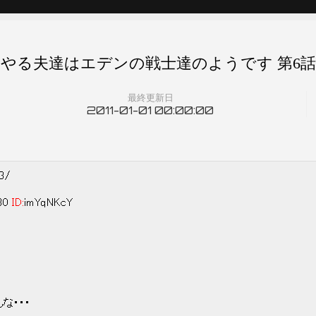
やる夫達はエデンの戦士達のようです 第6話
最終更新日
2011-01-01 00:00:00
73/
:30
ID:
imYqNKcY
な・・・