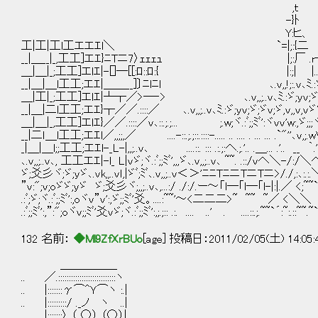
,ｔ |::| ..
-}ﾄ 、 ト､ /Ｔ|::|::
Y:ヒ、 ,、 || r┘.:|-┐|.;|:|::
工|工|工l工エエｴl＼ `=|;:{二 |:| /＼.||...::/〉:
__|＿__|_,工工]エｴ}ﾆTニ7〉ｪｪｪｭ |;:厂 .r┴:/.::.:.
＿|＿|_;工工]エlｴ|-[]─[[:ﾛ::ﾛ:{ |:;| |..::::':::: .r:､
__|＿|＿l工工;エｴ|＿＿__]〕ﾆlﾆl ､.v,,!;:.v､ﾐ.:ゞ
＿|工|_;工工]エlｴ|┴┬／>─‐> ､.v,,;..v､ﾐ.:ゞ;yv;ゞ;ゞ
__|＿|二l工工;エｴ}┬／／.::::／ ､.v,,;..v､ﾐ.:ゞ;yv;ゞ;ゞv;ゞ,v,,v,
＿|＿|_,工工]エlｴ}／／.::::／v､::.;.;... ;.w;ヾ.:ﾞ;;ﾐﾞ':ヾvv'w:,
__|二ｌ＿l工工;エｴl／,,;;,／ ....-::.;.;::.::::-..... .. .... . ... ... .`"'
_|＿|＿l;;工工;エｴl-_L-|,,;..v､ ....::. ::: .:.;:へ.;.'.. .＿... .'.. 
､.v,,;..v､, 工工エｴ|-l_ L|vゞ;ヾ.:ﾞ;;ﾐﾞ',,,ゞ､.v,,;..v､ ~~. .::/vへ＼-/
ゞ;爻彡ヾ;ゞ;yゞ､.vk,,..vｌ,|ゞﾞ;ﾐﾞ､.v,,;..v＜＞'ﾆﾆTﾆニTニTニ>/./,:､:.:
”v:";v;oゞゞ;yゞ ゞ;爻彡ヾ;,,;..v､,...:/ ./:/.ー～「l─「l─「l-|:|.／ <;~~`
.:ﾞ;ゞ;ヾ.:ﾞ;;ﾐﾞ':,oヾv”v':,ゞ;;ﾐﾞ'爻。....:~~'～<二二二>~ ~~ ~／ <＼＼
.:ﾞ;;ﾐﾞ':,”:";oヾv;;ﾐﾞ'爻vゞ;ヾ.:ﾞ;;ﾐﾞ':,;.;:: .:. .... ..' . ....::.;.~~`´:~:.::~
132 名前：
◆Ml9ZfXrBUo
[age] 投稿日：2011/02/05(土) 14:05
＿＿＿＿＿
.. ／.:::::::::::::::::::::::::::ヽ
.. |:::::::γ⌒^Ｙ⌒ヽ :.|
.. |:::::::::/ ._ノ ヽ ..|
|:::::::〉 （ ○） （○）|