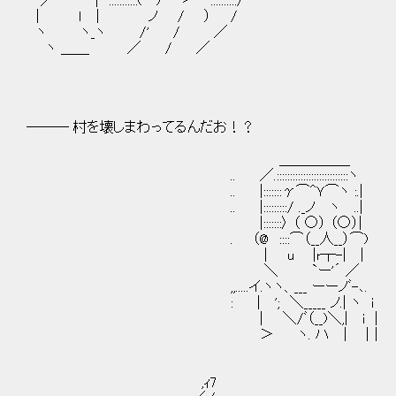
／´ | :::::::::::(⌒) ゝ ::::::::::/
| ｌ | ノ / ） /
ヽ ヽ_ヽ /' / ／
ヽ ＿＿ ／ / ／
――― 村を壊しまわってるんだお！？
＿＿＿＿＿
.. ／.:::::::::::::::::::::::::::ヽ
.. |:::::::γ⌒^Ｙ⌒ヽ :.|
.. |:::::::::/ ._ノ ヽ ..|
|:::::::〉 （ ○） （○）|
. （@ ::::⌒（__人__）⌒)
| u |r┬-| 
＼ `ー'´ ／
,,.....イ.ヽヽ、___ ーーノﾞ-､.
: | '; ＼_____ ノ.| ヽ i
| ＼/ﾞ（__)＼,| i |
＞ ヽ. ハ | |｜
┌ 、 ,
,ｨ7 | :,＼＿＿＿