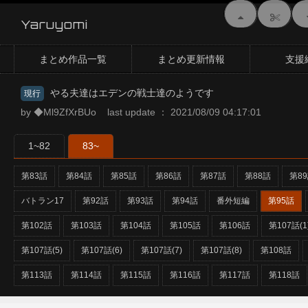
Yaruyomi
まとめ作品一覧
まとめ更新情報
支援
やる夫達はエデンの戦士達のようです
現行
by ◆Ml9ZfXrBUo last update ： 2021/08/09 04:17:01
1~82
83~
第83話
第84話
第85話
第86話
第87話
第88話
第8
バトラン17
第92話
第93話
第94話
番外短編
第95話
第102話
第103話
第104話
第105話
第106話
第107話(1
第107話(5)
第107話(6)
第107話(7)
第107話(8)
第108話
第113話
第114話
第115話
第116話
第117話
第118話