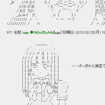
_,ﾙ′ //彳彡ｲ ∧.（ ノ二 ｰ' 二ヽ {ノ ノ ﾄミ三≠
,ｲ/彡ｲ川i! ヽ入￣`ー.￣.一'￣ / ／ ドミ三三
ノ ﾙ1{ ﾘ彡! ヾ ,r' ￣ `ヽ 〃 |ミ三ミﾐ≦､
_,ム斗イ 八 ,ﾊ { } / 厂`ヾー
.／/////// / ヽ ゝ ー 一 7 ハ 〉//
<///////// ノ ﾊ / ゝ ./////
971 名前：
age ◆0k0m05yAtM
[age] 投稿日：2013/02/25(月) 19
,. -──- 、
／. : : : : ; : : : : : : .ヽ
' / / / :〃 :ｌ| :ｌ :ｌ :ｉ .',
/:/ / / :|l :ｌ| :| :| :| .:|
| :| :|: |＿;|Ｌ ｌ∟ニ､〉:| .:|
| :| :|: ｢'亡! ´匸!ゝ|: :| .:| ……さっきか
| :| :|从 ' ' ' |: :| .:|
| :| :Ⅳ/>､_ ｀ ,.∠｣: :| .:|
| :| :| 〈┌‐＜ｺ＞┐|: :|_:;|＿
| :| :|／｣≧=凵=≦|｣: :|k/.: : :ヽ
| :| :| ／// | 〉￣Ⅵ|k|: : : : : 〉
Ⅵﾄ|/ //＿｣│〈＿｣ﾘk|: : : : /
｀Ⅵ、/ ｢: : |│ 〉.:／ 〉;_:_:_;_>
〉＼/: : :|__／.:/ └iｰ‐i┘
/／. : : : : : : : : .＼ / l