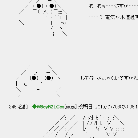
／_ノ '' 'ー＼
／ （ ●） （ ●）＼ お、おぉ……さすが…
／ :::::⌒（__人__）⌒::::＼
| ｀'ーｎl^l^ｌ | ……？ 電気や水道通す
＼ l っ/
( ゝ
ｉ ＼
＿＿＿_
／ ＼
／ _,ﾉ ー ＼
／ （●） （●） ヽ してないんじゃないですかね
| u. ' |
＼ - ― ／
／ ＼
346 名前：
◆W6cyN2LCos
[sage] 投稿日：2015/07/08(水) 06:1
／: : ／ : __./: :/:|: }: ｀ヽ: : : :＼
／: : ／ : ／ {|: /ノ}ﾉ}: }､: :∨: : : :＼
／／／ : ／ |/ ﾉｲ ∨:∨ : : : : :
／／: /: : : / ﾉ ｀￣￣￣ ∨ ∨: : : : :