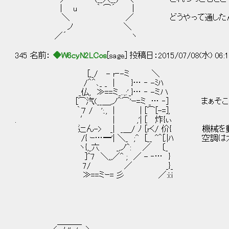
| u ｀ ⌒´ |
＼ ／ どうやって通したんだ
ノ ＼
／´ ヽ
345 名前：
◆W6cyN2LCos
[sage] 投稿日：2015/07/08(水) 06:1
[,_/ - r‐-ミ ＼
/＾＾､_ _ | }… ‐ -ﾐﾊ
_仏, ≫==ミ_..,:'_}… ‐ -ミハ
[⌒汽(__＿,ノ＾⌒'ｰ=ミ _… ‐] まぁそこは
｀７ / ':., | | [⌒[-=],
. ′ | ,'| [ 炸{ぃ
辷ん-> _| _＿/ ﾉ [rく/ 价{ 機械を動
/{ ｰ…━'| ＼_ ;^ [__ ^＾[.|ﾊ 空調は
ヽ{,_六 _,ノ^: ／ 〔_
]^7 ＼,,／^ ; ／ - ‐… }
7/ ／ _}_
≫==ミｰ= 彡 ／:i:i
＿＿＿