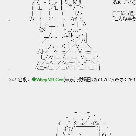
/ 〈_ -=ﾐ __r= |=ミ__ Ⅳ ﾘ あぁ、こ
{ .Ｌ＿ ,./^Ｌ__|＿j⌒/⌒Y
| | { l ｛ﾉ.ﾉ ここにも通したのは
. 八 ﾄ､ ゞ^ l/ /rf^ヽ、 「こんな事もあ
｀ |ーz ＿_ , j {-! |::: ∧
｛彡 ｒ-､ ト .,/､{_}┐ !
Ｌ＿/_Ｌ_￣_厶斗 _,ハ .|
／ ,. ＜／:八|
「 jハ ,. ＜:::::／∨:::::::＼
厶ﾄ∠ }'::::::::::／::::::: ∨::::::::::＼
｛__/,ｨ/::::::::::/::::::::::::::: ∨::::::::::ハ
/::／=∧::::∠:Ｖ:::::::::::::::_」::⌒＼:::',
. /<二=/:::::::／:::::∨:::::／:::::::::::::::::::: |
347 名前：
◆W6cyN2LCos
[sage] 投稿日：2015/07/08(水) 06:1
(￣￣￣￣￣￣￣
l i + +
／／;:__,,__,___,_,___,__,
- === - ( i,;'_ __ ___ _ ___ __
‐ ､ , / ｀ 
ｲ ,ヾ ﾒ､ j／ イﾐx ヽ
j! ｉ}´7/´￣￣￣￣ ｀} ′
j! ﾘ 〃 ヽ, ､_＿ | iﾊ j!