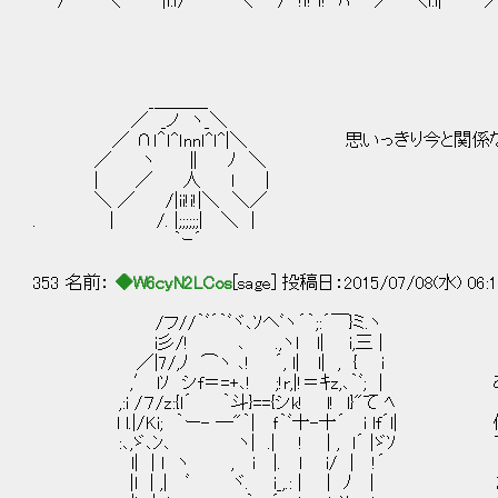
/ ＼ |i:ｉ/ ＼ / !ｉ! ｉ! ﾊ ／ ＼i:i|
_＿＿＿
／ _ノ ヽ_＼
／ ∩ｌ＾ｌ^ｌnnｌ^ｌ^|＼ 思いっきり今と関係
／ ヽ ∥ ﾉ ＼
| ／ 人 ｌ |
＼ ／ /|ii!i!|＼ ＼／
. | /. |;;;;;;| ＼ |
｀ｰ´
353 名前：
◆W6cyN2LCos
[sage] 投稿日：2015/07/08(水) 06:1
/フ//｀ﾞ´｀ﾞヾ､ｿヘﾞヽ´｀;:´￣}ミ.ヽ
i彡/! ､ .,ヽl l| i,三 |
／|7/,ﾉ ⌒ヽ ､! ´, l| l| , { i
,′ lｿ シf＝=+､! ;!r,|!＝ｷz,､｀ﾞ; |
,:i /７/z:{l´ ｀斗}=={シk! l! l}"て ﾍ
l l.|/Ki; ｀ー- ―"｀| ｆ｀ﾞ十-十´ i lf´
:､,ゞ､ﾝ､ ヽ| .| ! | , l´ |ゞｿ 
l| | l ヽ , i |. l i/ | !´
|l | ,| ﾞ ヾ. i_,.: | | ﾉ | 