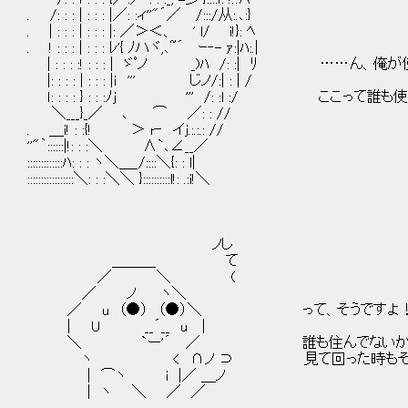
. /: : : | : : : |／: :ィ''"´／ /:::/从:.､:}
. | : : : | : : : |: ／＞＜、 ' l/ i!}: ﾍ
. ! : : : | : : : ﾚ'{ ﾉハヾ,､~´ ｰ‐- ｧ:|ﾊ:.|
| : : : :! : : : | ゞﾟノ _)ﾊ /: :| ﾘ ……ん、
|: : : : | : : : |ｉ ''' じノ/:| : | /
ｌ: : : : } : : :ﾉj ''' /: :l :/ ここっ
＼___}_／ ､ ⌒ ／: : //
. ＿i! : :{! ＞ r‐ イj.:.:.: //
''"｀::::::|!: : :＼ ∧`､∠__／
:::::::::::::ﾊ: : : ヽ＼＿_/::::＼{: : l|
:::::::::::::::::＼: : :＼＼ }::::::::::l!: .:i!＼
ノし
＿＿＿ て
／ ＼ (
／ ノ ヽ＼
／ u （●） （●）＼ って、そうですよ
| U __´__ u |
＼ `ー'´ ／ 誰も住んでないから使っ
ヽ < ∩ノ ⊃ 見て回った時もそれらし
| ⌒ヽ i |／ ＿ノ
| ヽ ＼ ／ ／