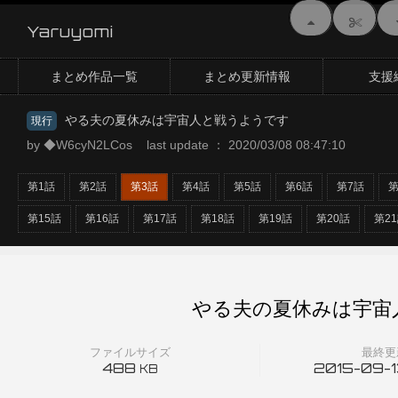
Yaruyomi
まとめ作品一覧
まとめ更新情報
支援
やる夫の夏休みは宇宙人と戦うようです
現行
by ◆W6cyN2LCos last update ： 2020/03/08 08:47:10
第1話
第2話
第3話
第4話
第5話
第6話
第7話
第
第15話
第16話
第17話
第18話
第19話
第20話
第2
やる夫の夏休みは宇宙
ファイルサイズ
最終更
488
2015-09-13
KB