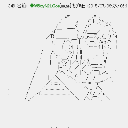
349 名前：
◆W6cyN2LCos
[sage] 投稿日：2015/07/08(水) 06:1
_z=ー-―――-､=-､
z´ ,zー―/ﾞ｀ﾄ､_ﾂゝ,_, ､
/ ＿__ゞ, //ﾞ ﾞ´zY｀':,
(i´￣ ｿ //＿＿ノ, | ! ヾ､
／「} _＿＿__ {,_//_,r==云､_〈_,ヾ;! ｀:i
,′ ｲ _＿/,へﾞ￣| | l ヽ-―､｀ｿ=ﾞzｿゞ |
,′ |´ {l ソ! { |.l ｀ー－ｲ |ヽ_〉. l!
,′ /', ＼ツl i｀|| | .i ,′ | 
, | ヾ｀､＿7 / | l| _, ､´ﾞー ﾞ i!
/ | Ｖヾソﾞ |／ﾍ |ﾚ´人＿__ __ ﾘ |
/ | ﾄ-´ﾞ / ／ |／ ｀ﾞー-―ﾞｌ!. |
/ | /｀ヘ ´ﾞヽ、, |´ヽ,_ﾉ´￣ｊ_ノﾍ､ ,′
/ | ／＼ ｀ヘ .ﾞヽ,| / / ,,.､ゝ,′
/ ／::::::::::.＼ ｀ヘ!ー-=--┬^ﾞ´ ,′
. / ／:::::::::::::::::::::.＼ ｀ヘ,､. /＼
. / , イ:::::::::::::::::::::::::::::::::.＼ /〈 / ﾉ´i､
. / ,,イ:::::::::::::::::::::::::::::::::::::::::::::::.＼ /＼/三ヽ, |::＼
＿＿＿_