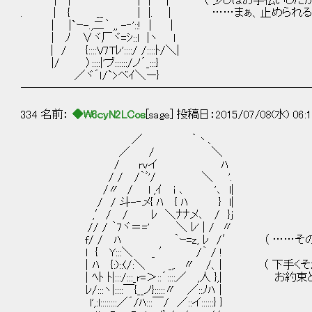
| | | ｜ | （ 少しはお手伝いしたか
. | { __ | |. | ……まぁ、止められるん
| |`ｰ-.,二｀ ,, -‐'::! | |
| ﾉ ∨ヾ厂ヾ=ｼ::l |ヽ l
| / {::::V7Tﾚ'::::/ /::::ﾄ/＼|
|/ 〉::::|'ブ::::::/ノ´_:::}
／ヾ´ｌ/`>ベｲ＼ー}
──────────────────────────
334 名前：
◆W6cyN2LCos
[sage] 投稿日：2015/07/08(水) 06:1
／ ｀丶、
／ / ＼
/ rvイ ﾊ
/ / /｀ﾞ'/ ＼ '.
/〃 / l ,ｲ i ､ '､ l|
/ / 斗-‐メ{ ﾊ { ﾊ } l|
,′/ / ﾚ ＼ﾅﾅメ､ / }j
// / ｀7ヾ＝=' ＼ ﾚ' | / 〃
f/ / ﾊ ｀ｰ=z, ﾚ /′ （ ……そのうち
l { Y:::＼ _ ′ /｀ / !
｜ﾊ {:)::(/:＼ _,. 〃 /、| （ 下手くそ
| ﾍﾄ ﾄ|:::/:::_r=＞::´::::／ ,人 },| お
ﾚ/:::ヽ|::::￣{__ノ}:::::〃 ／::ﾉﾊ｜
l',:l::::::::／´/ﾊ:::￣/ ／::イ::::::} }