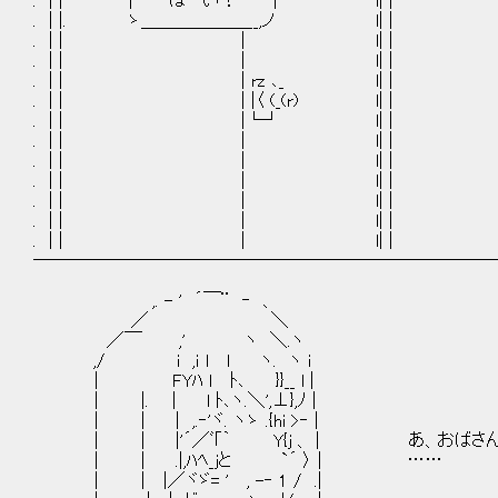
. | | | はーい！ | l| |
. | |. ゝ＿＿＿＿＿＿__,ノ l| |
. | | | l| |
. | | | l| |
. | | | rz ､_ l| |
. | | | |〈 (_(r) l| |
. | | |└┘ l| |
. | | | l| |
. | | | l| |
. | | | l| |
. | | | l| |
. | | | l| |
. | | | l| |
──────────────────────────
,. - ' ´￣¨ ‐ 、
／ ＼
／￣ ,' ヽ ＼.ヽ
,/ i ,ｉ l l ヽ. ヽ i
| FYﾊ l ﾄ､ }}__ l |
| |. | l ﾄ､ヽ.＼',⊥},ﾉ |
| | | ,.‐'ヾ. ヽゝ .{hi >‐ |
| | |'´／ﾞ｢｀ Y{j 、 | あ、おばさん
| | .|,ﾊﾍ_jと `´ 〉 | ……
| | |／ヾゞ= ' , -‐ 1 / .|