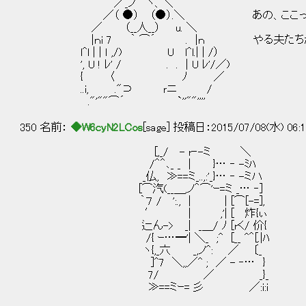
／_ノ ヽ、＼
／（ ●） （●）.＼ あの、ここって地下
／ （__人__） u. ＼
|ｎi 7 ｀ ⌒´ . |ｎ やる夫たちが見て
l^l | | ｌ ,/) U l^l.| | /）
', U ! ﾚ' / . . | U ﾚ'/／)
{ 〈 ﾉ ／
..i, ."⊃ ｒニ /
."'""⌒´ `''""''''
350 名前：
◆W6cyN2LCos
[sage] 投稿日：2015/07/08(水) 06:1
[,_/ - r‐-ミ ＼
/＾＾､_ _ | }… ‐ -ﾐﾊ
_仏, ≫==ミ_..,:'_}… ‐ -ミハ
[⌒汽(__＿,ノ＾⌒'ｰ=ミ _… ‐] は
｀７ / ':., | | [⌒[-=],
′ | ,'| [ 炸{ぃ 地下は
辷ん-> _| _＿/ ﾉ [rく/ 价{ 普
/{ ｰ…━'| ＼_ ;^ [__ ^＾[.|ﾊ
ヽ{,_六 _,ノ^: ／ 〔_
]^7 ＼,,／^ ; ／ - ‐… }
7/ ／ _}_
≫==ミｰ= 彡 ／:i:i