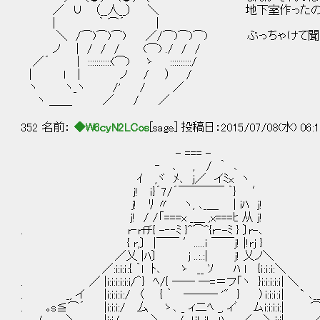
／ ∪ （__人__） ＼ 地下室作ったのって
| ｀ ⌒´ |
＼ /⌒)⌒)⌒) ／/⌒)⌒)⌒) ぶっちゃけて聞
ノ | / / / (⌒) ./ / /
／´ | :::::::::::(⌒) ゝ ::::::::::/
| ｌ | ノ / ） /
ヽ ヽ_ヽ /' / ／
ヽ ＿＿ ／ / ／
352 名前：
◆W6cyN2LCos
[sage] 投稿日：2015/07/08(水) 06:1
- === -
‐ ､ , / ｀ ､
ｲ ,ヾ ﾒ､ j／ イﾐx ヽ
j! ｉ}´7/´￣￣￣￣ ｀} ′
j! ﾘ 〃 ヽ, ､_＿ | iﾊ j!
j! / /「===x _＿ ,x===ﾋ 从 j! 
. r‐rfﾁ{ -‐‐ﾐ }^⌒^{r‐-ﾐ } 〕r-､
{ r,〕 |￣￣ ′.....ｉ ￣￣j! |!rj }
／乂 |ﾊ〕 j ..:.:| j! 乂ノ＼
／:i:i:ｉ:{ ｀l ﾄ､ ゝ __ ｿ ﾊ l {ｉ:ｉ:i:＼
. ／ |i:i:i:i:i:i/＾} ﾍ/{ ── ─=＝フ「ヽ }i:i:i:i:ｉ| ＼
. _, イ |i:i:i:ｉ:/ 〈 { ｀ ─── '" } 〉i:i:ｉ:ｉ| ` ､_
. ｡s≦⌒´ |i:i:i:/ 厶 ゝ､ _ ィ二ﾍ _, ィﾞ ムi:i:i:i:| 