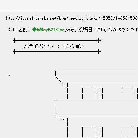
http://jbbs.shitaraba.net/bbs/read.cgi/otaku/15956/14353153
331 名前：
◆W6cyN2LCos
[sage] 投稿日：2015/07/08(水) 06:1
╋━━━━━━━━━━━━━━━━╋
パライソタウン ： マンション
╋━━━━━━━━━━━━━━━━╋
＿＿＿＿＿＿
＿＿＿＿＿＿＿＿＿＿＿＿＿＿＿＿＿＿_|＿
. |＿＿＿＿＿＿＿＿＿＿＿＿＿＿
＼ ＿＿＿＿＿＿＿＿＿＿＿＿＿＿＿＿＿＿＿
＼| | 
| |￣￣ | |｢|| |￣￣ | |
| | | |ｌ｣| | | |ｌ｣|
ｌ´￣￣￣￣￣￣￣￣￣￣￣￣￣￣￣￣￣￣
| ｜ ＼. 
|＿＿＿＿＿＿＿＿＿＿＿＿＿＿＿＿＿＿_,
｀丶､┌―――――――――――――――‐｀
｜ | ＼ |
| |￣￣ | |｢|| |￣￣ | |｢|| l ＼
| | _ | |ｌ｣| | _ | |ｌ｣| | [] 