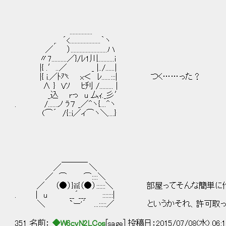
...............
,. ´<....................｀ヽ
／ ）........................ハ
〃7..........／}/ﾚ1川...........i
|{ .′..／ _ |../......|
|{ i.／ﾄ癶 x＜ ﾚ......:::| つく……った？
∧ } Vｿ ﾋ刋 /......... |
_込 rっ u 厶ｨ._彡′
. /......ノ ﾗ７ _／^ヽ{....^ヽ
(⌒´ /{::i／ィ⌒ヽ＼....}
＿＿＿_
／ ＼
／ ⌒ ⌒::::＼
／ （●）}ili{（●）::::::＼ 部屋ってそんな簡単
. | u __´___ :::::::|
＼ `ー'´ ...:::::／ というかそれ、許可取
351 名前：
◆W6cyN2LCos
[sage] 投稿日：2015/07/08(水) 06:1