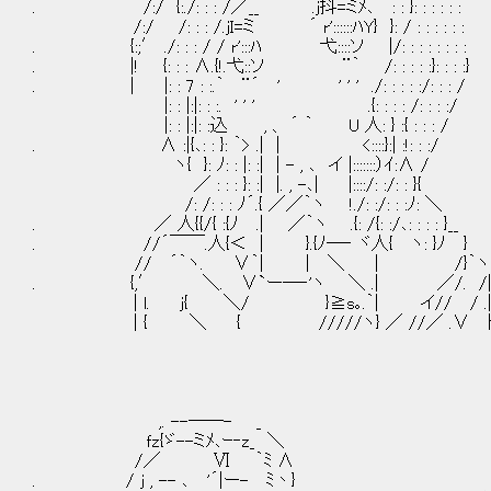
. /:/ {:./: : : /／__ .j抖=ミﾒ､ : : }: : : : : :
/:/ /: : : /.jI=ミ ´ r'::::::ﾊY} }: / :
. {:;′ ./: : : / / r':::ﾊ 弋::::ソ |/: : :
. |! {: : : ∧.{!.弋::ソ ¨｀ /: : : : :}: : : :}
. | |: : 7 : :.｀ ¨´ ' ' ' ' ./: : : :
|: : |:|: : :. ' ' ' .{: : : : /: : : :/
|: : |:|: :込 , 、 ´ ｀ U 人: } :{ : : : /
. ∧ :|{､: : }: ｀> .| | <::::}:| :!: : :/
ヽ{ }: ﾉ: : |: :| | - , ､ イ |:::::::）ｲ:∧ /
／ : : : }: :| |. , -､| |::::/: :/: : }{
/: /: : : ﾉ´.{ ／／｀ヽ !./: :/: : :ﾉ: ＼
. ／ 人{{/{ :{ﾉ .| ／｀ヽ .{: /{: :/､: : : : }__
. //´￣￣.人{＜ | }.{ﾉ―‐ ヾ人{ ヽ: }ﾉ }
// ´｀ヽ. ∨｀| | ＼ | /}｀ヽ
. {,′ ＼. ∨`ー―‐'ヽ ＼ .| ／/. /
| l. j{ ＼/ }≧s｡.｀| イ// / .
| { ＼ { /////ヽ} ／ //／ .∨ ﾄ
,. --──- _
ｆz{ゞ--ミﾒ､ｰ‐z_ ＼
/／ Ⅵ ｀ﾐ ∧
. / j , -- ､ '´|ー- ﾐ丶}