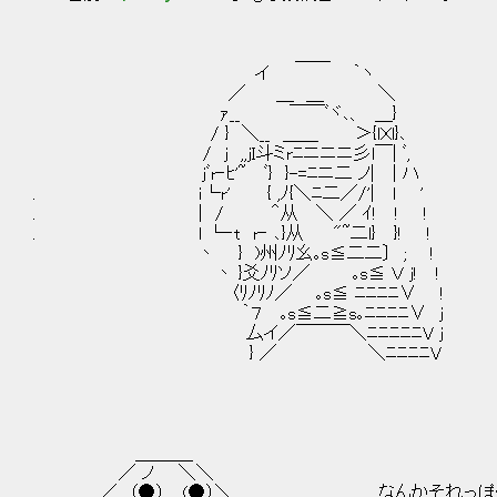
(￣￣￣￣￣￣￣
＿＿ l i + 
イ ｀ヽ ／／;:__,,__,___,_,___,__
／ ＿ ＿ ＼ ( i,;'_ __ ___ _ ___ __ 
ｧ__ ￣￣ﾞヾ､、 ＿
/ } ＼__ ＿＿ ＞{lＸl}､
/ j ,,jI斗ミrﾆニニニ彡l￣| ﾞ,
jﾞr‐ﾋ'~ ﾞ} }-=ﾆニ二 ノ| | ハ 
. ｉ└r' { ,ﾉ{＼ﾆ二／/'| ｌ '
. | / ＾从 ＼ ／ ｲ! ! ! 許可
. l └‐t r‐ ､}从 "~二l} }! !
丶 } )州ﾉﾘ幺｡s≦二二〕 ; !
丶 }爻ﾉﾘソ／ ｡s≦ Ｖ j! !
〈ﾘﾉﾘﾉ／ ｡s≦ ﾆﾆﾆﾆ∨ !
｀７ ｡s≦二≧s｡ﾆﾆﾆﾆ∨ j
厶イ／￣￣￣＼ﾆﾆﾆﾆﾆV j
} ／ ＼ﾆﾆﾆﾆV
＿＿＿_
／ ノ ＼＼
／ （●） (●）＼ なんかそれっぽく言