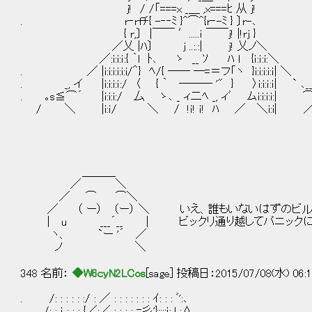
j! / /「===x _＿ ,x===ﾋ 从 j
. r‐rfﾁ{ -‐‐ﾐ }^⌒^{r‐-ﾐ } 〕r-､
{ r,〕 |￣￣ ′.....ｉ ￣￣j! |!rj
／乂 |ﾊ〕 j ..:.:| j! 乂ノ＼ こ
／:i:i:ｉ:{ ｀l ﾄ､ ゝ __ ｿ ﾊ l {ｉ:ｉ:i:＼
. ／ |i:i:i:i:i:i/＾} ﾍ/{ ── ─=＝フ「ヽ }i:i:
. _, イ |i:i:i:ｉ:/ 〈 { ｀ ─── '" } 〉i:i:ｉ:ｉ| ` ､_
. ｡s≦⌒´ |i:i:i:/ 厶 ゝ､ _ ィ二ﾍ _, ィﾞ ムi:i:i:i:| 
/ ＼ |i:ｉ/ ＼ / !ｉ! ｉ! ﾊ ／ ＼i:i|
＿＿＿
／ ＼
／ ⌒ ⌒＼
／ （ ー） （ー） ＼ いえ、誰もいないはずのビル
| u ___´__ | ビックリ通り越してパニックに
ヽ、 `ー '´ ／
ノ ＼
348 名前：
◆W6cyN2LCos
[sage] 投稿日：2015/07/08(水) 06:1
. /: : : : : :/ : ／ : : : : : : : ｲ: : : ﾞ':､
/: : ｉ : : : {／:／ : : :_; =彡'}::::ｉ: !.:Λ