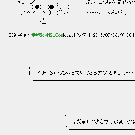
γ::::::::::／⌒ ⌒＼::::::::ヽ はい、こんばんはイリ
（:::::::::／（ ●） （●）＼:::::::）
＼:／::ゞ≠（__人__）≠彡＼ﾉ ……って、あらあら。
| |r┬-| |
＼ `ー'´ ／
339 名前：
◆W6cyN2LCos
[sage] 投稿日：2015/07/08(水) 06:1
γ´￣￣￣￣￣￣￣￣￣￣￣￣￣￣￣￣￣￣￣￣￣
| イリヤちゃんもやる夫やできる夫くんと同じで…
ゝ＿＿＿＿＿＿＿＿＿＿＿＿＿＿＿＿＿＿＿＿＿＿_
γ´￣￣￣￣￣￣￣￣￣￣￣￣￣￣
| まだ頭にハタを立ててないのね。
ゝ＿＿＿＿＿＿＿＿＿＿＿＿＿＿__