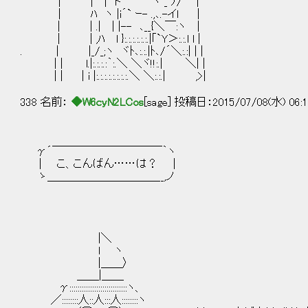
| | | ド ヽ _ ﾉ/ |
| ﾊ ヽ |i´` ｰ- .,､.-イl |
| | .| | |-- ､__{＼￣:ヽ |
| | ,ﾊ l }:.:.:.:.:.:.|｢`Y＞:.:.l l |
. | |_/_;ヽ ヾﾄ､:.:.|ﾄ､/´＼:.:| | |
| | l.|:.:.:.:｀:.＼ ＼ヾ!!:.| ＼| |
| | | i |:.:.:.:.:.:.:.:.＼ ＼:.:.| ,>|
338 名前：
◆W6cyN2LCos
[sage] 投稿日：2015/07/08(水) 06:1
γ´￣￣￣￣￣￣￣￣￣￣｀ヽ
| こ、こんばん……は？ |
ゝ＿＿＿＿＿＿＿＿＿＿__,ノ
|＼
l ヽ
|＿＿〉
＿＿|＿＿
γ::::::::::::::::::::::::::::ヽ、
／::::::::人::人:::人::::::::ヽ