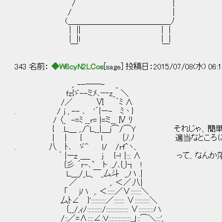
/ |
/ ｜
(＿＿＿＿＿＿＿＿＿＿＿＿＿ﾉ
| || | |
| |ｌ | |
￣ ￣
343 名前：
◆W6cyN2LCos
[sage] 投稿日：2015/07/08(水) 06:1
,. --──- _
ｆz{ゞ--ミﾒ､ｰ‐z_ ＼
/／ Ⅵ ｀ﾐ ∧
. / j , -- ､ '´|ー- ﾐ丶}
/ 〈_ -=ﾐ __r= |=ミ__ Ⅳ ﾘ
{ .Ｌ＿ ,./^Ｌ__|＿j⌒/⌒Y それじゃ、簡
| | { l ｛ﾉ.ﾉ 適当なところにで
. 八 ﾄ､ ゞ^ l/ /rf^ヽ、
｀ |ーz ＿_ j {-! |::: ∧ って、なんか
｛彡 ´ｒ-､` ト .,/､{_}┐ !
Ｌ＿/_Ｌ_￣_厶斗 _,ハ .|
／ ,. ＜／:八|
「 jハ ,. ＜:::::／∨:::::::＼
厶ﾄ∠ }'::::::::::／::::::: ∨::::::::::＼
｛__/,ｨ/::::::::::/::::::::::::::: ∨::::::::::ハ
/::／=∧::::∠:Ｖ:::::::::::::::_」::⌒＼:::',