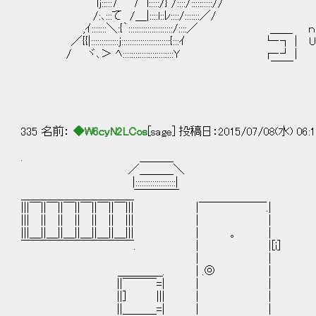
lj:::::7 7 l:::::/} /::::/:::::::::://
/:､:::て /＿|::::l::ﾚ::::/:::::::／/
,ｲ:::::::＼:{｀:::::::::::::::::::::/::::／ ＿＿ ｎ
／{{|:::::::::::::j:::::::::::::::::::::::{:::ｲ └‐┐ | 
/ ヾ､＞ ﾍ::::::::::::::::::::::::Y ┌‐┘ |
￣￣ ＿＿
└‐┐ | U
┌‐┘ |
￣
335 名前：
◆W6cyN2LCos
[sage] 投稿日：2015/07/08(水) 06:1
. ＿＿＿
／＿＿＿＼
|:::::::::::::::::::|
＿＿＿＿＿＿＿＿＿＿￣￣￣￣
|||￣||￣||￣||￣||￣||￣||| |￣￣￣￣￣￣.|
||| || || || || || ||| | |
|||＿||＿||＿||＿||＿||＿||| | 。 |
￣￣￣￣￣￣￣￣￣￣. | |[i]
| |
＿＿＿＿. | .◎ |
||￣￣￣=| | |
||] ||| | |
||＿＿＿=| | |