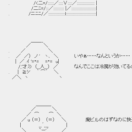
. /<二=/:::::::／:::::∨:::::／:::::::::::::::::::: |
/二ﾆ=/:::／:::::::::::: |／::::::::::::::::::::::::::::|
. /ニﾆﾆ/／:::::::::::::::::::l::::::::::::::::::::::::::::::::::|
＿＿__
／ ＼
. ／ ＼
. ／ ／） ノ ' ヽ､ ＼ いやぁ……なんというか……
| ／ .ｲ '=・= =・= u|
/,'才.ﾐ) （__人__） ／ なんでここは冷房が効いてる
. | ≧ｼ' ｀ ⌒´ ＼
／＼ ヽ ヽ
＿＿＿_
／ ＼
／ ⌒ ⌒ ＼
／ u （＝） （＝） ＼ 廃ビルのはずなのに快
| __´___ |
＼ `ー'´ ／