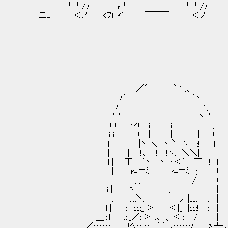
|┌‐┘ └┘/7 └┐r┘ ┌──┐ └┘/7
Ｌ.二ｺ ＜ノ <ﾌＬKﾞ> ￣￣￣ ＜ノ
__＿
／´ ｀ ' ..､
/´￣ ｀ヽ
/ '.,
,' ,' ヽ: ',
! ! |ﾄｲ! i | :i ; i ',
i i | ! | | :| | :| ! !
ｌ | .:! |ヽ ＼ ヽ ＼ ヽ :! | l
| l | !､|＼!＼!ヽ、:＼＼|: i :!
l | 丁￣｀ヽ ヽ ヽ＜´￣丁 : ! l 
| | ___|,r=＝ﾐ､ ,r=＝ﾐ､_;|___ ! !
l | | , , , , , , /:! :! !
i | .:|ﾍ ､__'__, ,.'.: | :| |
l |. .:!:|.:＼ ／|:.:.:| :| |
l | :| !:.:.:_|＞ - ＜|_: :|:.:.:! :| |
＿l:」: .:|_／::＞-.､ ,,-＜::＼:/ | |
. ／:::::::::::i !ﾍ:::::::::／´｀＼:::::::::::/ ﾒ:┴:.