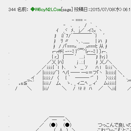
344 名前：
◆W6cyN2LCos
[sage] 投稿日：2015/07/08(水) 06:1
- === -
‐ ､ , / ｀ ､
ｲ ,ヾ ﾒ､ j／ イﾐx ヽ
j! ｉ}´7/´￣￣￣￣ ｀} ′
j! ﾘ 〃 ヽ, ､_＿ | iﾊ j!
j! / /「===x _＿ ,x===ﾋ 从 j!
. r‐rfﾁ{ -‐‐ﾐ }^⌒^{r‐-ﾐ } 〕r-､
{ r,〕 |￣￣ ′.....ｉ ￣￣j! |!rj 
／乂 |ﾊ〕 j ..:.:| j! 乂ノ＼ 何
／:i:i:ｉ:{ ｀l ﾄ､ ゝ __ ｿ ﾊ l {ｉ:ｉ:i:＼
. ／ |i:i:i:i:i:i/＾} ﾍ/{ ── ─=＝フ「ヽ }i:i:i:i:ｉ| ＼
. _, イ |i:i:i:ｉ:/ 〈 { ｀ ─── '" } 〉i:i:ｉ:ｉ| ` ､_
. ｡s≦⌒´ |i:i:i:/ 厶 ゝ､ _ ィ二ﾍ _, ィﾞ ムi:i:i:i:| 
/ ＼ |i:ｉ/ ＼ / !ｉ! ｉ! ﾊ ／ ＼i:i|
. ＿＿＿_
／ ― -＼
. ／ （●） （●） つっこんで良いの
／ （__人__） ＼ これつっこむところで