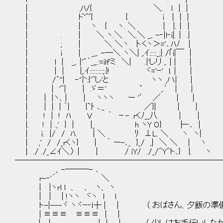
| ,ﾊ/{ ＼. ｌ | |
| ド'^ﾞ{ { i | | |
| | ヽ { ヽ. ＼ | |.｜｜
| . | ＼ ヽ.＼ ＼.＼ _,. -‐|l‐i|.｜ .|
| ; | ＼ ＼ヽ 卜くヽ＞='､.ﾊﾉ ｜
| i | _,,. -―＼ ヽ＼| ,.ｲ:::::_;| /｢i
| l | _,. |'"´_,,.:=ilf'ミ ＼| .|'しリ ,. | | |
| | | |,.ｲ:::::::::;:}! ヾ='ｰ' l. | ｜
| /`''| ‐个:{'^し'と ヽヽ ,ハ| |
| | '^| | .ゞ＝' ` ,.′｜ |
| | |ヽ、| | ヽヽヽ ー '′ ／ | ｜
| | | | ｀| {`ﾄ ､._ ／}| | |
| ! | ! ﾊ V ｀ －- .rくﾉ__八 | |
|. ! | .,' } | |_ h ヽY O} ├‐､ |
| i. |/ / ﾊ. | ＼ ﾘ ⊥L. ＼ ヽ ヽ|
| ,' / /_rくヽ} | ｀ ー-､_ }_/ ,| ＼ ＼ | ヽ
| ./ ./_∠ｲ＼.〉 | | / iY/ ./_/^Y^ト､} |. ヽ
──────────────────────────
,. -───- ､
r-‐'´ ＼
| |ヽrl l 、 、 ヽ、 ヽ
| | | !ヽヽ ヾヽ l l
ト-|---ヾ ヽヾｰ‐ｌ┼ | | （ おばさん、夕飯の準
| ≡≡≡ ≡≡≡ | |