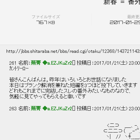
新春 ＝ 番
ファイルサイズ
最終更
767
2017-01-29
KB
http://jbbs.shitaraba.net/bbs/read.cgi/otaku/12368/14372114
261 名前：
蕪菁 ◆a.EZJKuZr2
[] 投稿日：2017/01/21(土) 23:00
ｶﾝﾄﾘｰﾛｰ
皆さんこんばんは。昨年はいろいろとお世話になりました
本日はブランク解消を兼ねた短編を3つほど投下していきます
どれもこれまでに完結したスレの番外みたいなものなので、
気軽に見てやってもらえると幸いです
263 名前：
蕪菁 ◆a.EZJKuZr2
[] 投稿日：2017/01/21(土) 23:00
＿_
<二⊃ ＿_、-、. 
⊂二二⊃（ _,.-''~. r 
ヽ| /ﾉ ヽｷ__＿.、. ===i