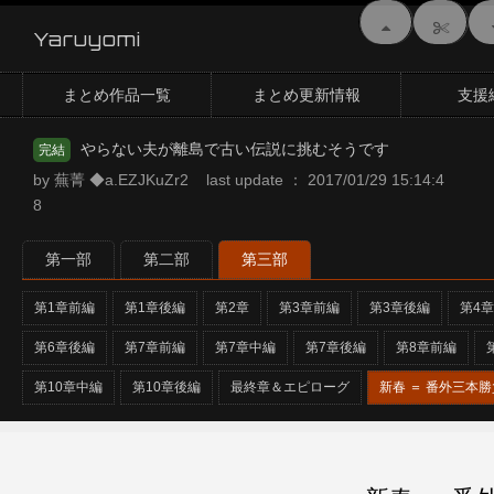
Yaruyomi
まとめ作品一覧
まとめ更新情報
支援
やらない夫が離島で古い伝説に挑むそうです
完結
by 蕪菁 ◆a.EZJKuZr2 last update ： 2017/01/29 15:14:4
8
第一部
第二部
第三部
第1章前編
第1章後編
第2章
第3章前編
第3章後編
第4
第6章後編
第7章前編
第7章中編
第7章後編
第8章前編
第10章中編
第10章後編
最終章＆エピローグ
新春 ＝ 番外三本勝