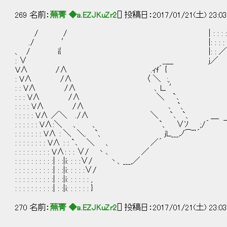
269 名前：
蕪菁 ◆a.EZJKuZr2
[] 投稿日：2017/01/21(土) 23:03
/ / | : : : : : / | ／ 
./ ′ |: : : : ; ' | , : : 
、 / i{ |: : ／ ｜ /: : : :
: ∨ _＿ j／ ∧. /: :
V∧ /∧ .ｨf´ { √
: V∧ /∧ 〈 ＼ :, | 
: : V∧ /∧ 、Ｌ. ′ |
: : : V∧ /∧ ＼ `､
: : : : V∧ /∧ ､ `、
: : : : : V∧ ／＼ ./∧ ＼ `､ `、
: : : : : : V∧:＼ 、 、 `、 ∨ｿ ;/´ 
: : : : : : : V∧ : ＼ ＼. `、 jＬ___ノ⌒¨´
: : : : : : : : V∧ : : `､ ＼ 、 ／´
: : : : : : : : : V∧: : : ∨/ 丶､ ／
: : : : : : : : : :| : :|i: : : :∨/ 丶、___,／
: : : : : : : : : :| : :|i: : : : :∨/
: : : : : : : : : :| : :|i: : : : : : ,
: : : : : : : : : :| : :|i: : : : : : }
270 名前：
蕪菁 ◆a.EZJKuZr2
[] 投稿日：2017/01/21(土) 23:03