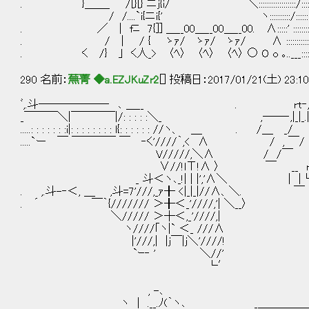
. }＿＿_ /[}[} ニj{i/ ＼::::::::::::::::::/:::::::::::::::::::::::::::::
/ /....`i{ニi{' ヽ::::::::::/:::::::::::::::::::::::::::::::::::
. ／ | fﾆ 7{]] ＿__00＿__00＿__00. ∧:::::' ::::::::::::::::::::::::::::::::
. / | / { ゝｧ/ ゝｧ/ ゝｧ/ ∧ :::::::::::::::::::::::::::::::::::
. く /} ｣ く人_> 〈ﾍ〉 〈ﾍ〉 〈ﾍ〉 ○ O o ｡..___::::::::::::::::::::::::
290 名前：
蕪菁 ◆a.EZJKuZr2
[] 投稿日：2017/01/21(土) 23:10
ﾞ,.斗――――――‐ ､ ＿__ . rt‐
_￣￣￣＼|￣￣￣￣|/: : : : :＼_ ,──‐,|_|_.
.....: : : : : : :i|: : : : : : : : l{: : : : : : //ヽ、 ＿ . /＿ _/
.....`ー ￣ ￣￣￣￣ ￣ ‐く'////｀,< ∧ / , ￣/
V/////,＼∧ / /￣
∨//!lΤ!∧ 〉 ￣ __ rァ /
_ 斗＜ヽ､_!| | |','∧＼ | |└'./
. ,.斗-‐＜, ＿ ,斗=7'///,_ｧ╂ <|_|_|//∧、＼. ￣ 
. ´ ￣｀{/////// ＞╂＜_'////,'| ＼__〉
＼///// ＞┼＜,_'////,|
ヽ////｢ヽ|` ＜_ ///∧
|'///,| |j￣|j＼'////!
`ｰ‐ ' ＼//'
└′
, -､
ヽ | .__.ﾉ(｀ヽ､ _＿＿＿＿＿