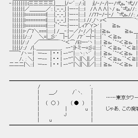
‐:|:|:|:|:|:|:|:l三三三三三,|＿___|/ｰ'´::::/::ｉ| j{/‐/‐/|ｰ‐/
|:|:|:|:|:|／＿＿＿_／:: |_-_-_| |ー‐‐|:::::l /∧∧∧|ヽ/ s｡
|:|:|:|:|:|ｌ========l|:::::::|_-_-_| |ー‐‐|:::::| //77ｰ/ｰ|‐/
|:|:|:|:|:|ｌ========l|:::::::|_-_-_| |ー‐‐|:::::l //_/ヽ:r＜￣￣￣
|:|:|:|:|:|ｌ========l|:::::::l｀`ー-:|ー‐‐|,.ィｱ＾Y＞'
|:|:|:|:|:l‐/¨7＼===|:::::::| /＿‐:|ー／/‐/／|‐|:::::|≧s
|:|:|:|:|:|/:::/ ＼=|__彡' |ｰ|／ /7'´ー|ｰ|:::::|｀` ＜
|:|:|:|:|/::/ ／￣￣￣￣｀`''＜⌒/Elー‐'ヽ |:::::| ≧s｡｀`''＜
|:|:|:|/::/ /|､＿＿＿＿___,. -‐'':|トミー=彡ｉ|:::::|｀` ＜≧s｡｀`＜≧
￣￣`/ヽー:| ー-- | ･ ･ | -‐'''"|:::::ヽ::ヽ'´ :|:::::| ≧s｡｀`'
/､ : ＼| ー-- | ･ ･ | -‐'''"|＼||＼||／|:::::|｀` ＜≧s｡｀
二二二|＼:::| ー-- | ･ ･ | -‐'''"|＼||＼||／|:::::| ≧s｡｀`''＜≧s｡ 
━━━━━━━━━━━━━━━━━━━━━━━━━━
/ '.,
| ＿ノ /｀ヽ、 |
| | ……東京タワー
| （ ○ ） （ ● ） |
| | u | じゃあ、この廃墟っ
| J |
| u |
━━━━━━━━━━━━━━━━━━━━━━━━━━