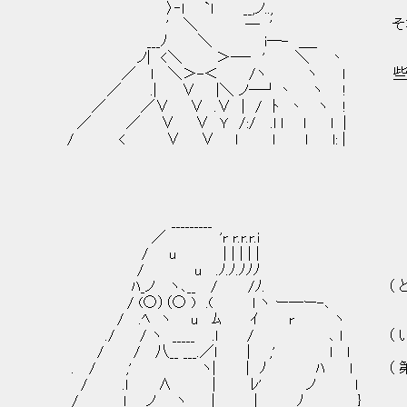
〉‐l `l __,ノ..,
' ＼ ― ' それはどうであ
___ﾉ ＼ i―- ＿_
ノ| <＼ ＞―‐ ' ＼ 丶
／ l ＼＞-＜ /ヽ ヽ l 些末な問
／ .| ∨ |＼ ノ―┘丶 ヽ !
／ ／∨ ∨ .∨ | / ﾄ 丶 ヽ !
／ ／ ∨ ∨ Ｙ /:/ .l l l l |
/ < ∨ ∨ l l l l: |
_________
／ 'r r.r.r.i
/ u | | | | |
/ u .ﾉ.ﾉ.ﾉﾉﾉ
ﾊ_ノ ヽ､__ / /ﾉ. （ どういうわけ
/ (○）（○ ) .( l ヽ ー―ー-､
/ .ﾍ ヽ u ﾑ ｲ r ヽ
./ / ヽ _____ .l / ､ l （ いや
/ / 八__ ___.／l | ,' l l
. / ,' ヽ| | ﾉ ﾊ l （ 第一に、
/ .l ∧ | ﾚ' ノ l
/ l ノ ヽ | | ﾉ }