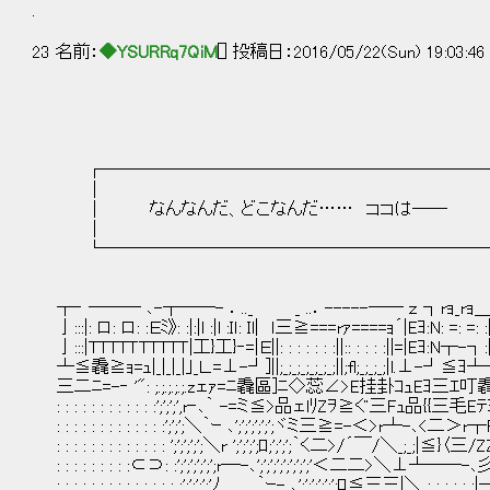
.
23 名前：
◆YSURRq7QiM
[] 投稿日：2016/05/22(Sun) 19:03:4
┌────────────────―─
│ │ |ェェェ
│ なんなんだ、どこなんだ…… ココは――
│ │ _..．r┬――┴‐r '´: 
└──────────────────────┘ |: : : : |: : : :
|「}:.｢}:| []: :[]: :[] |
|: : : : |: : : : : : : ::|
┬‐ ――― ､-┬――- ．.._ _ ..．-----―― ｚ ┐rｮ_rｮ＿_ ＿_｣「}:.｢}
亅:::|: ロ: ロ: :Ｅﾐ》: :|:|l :|l :Iｌ: Il| ｌ三≧===rｧ====ｮ´|Eﾖ:N: =: =: :|:
亅:::|TTTTＴTTTTＴ|工}工}‐=|Ｅ||: : : : : : :||:: : : : :||=|Eﾖ:N┬-┐:|::|］ Ｆl|:
┴≦毳≧ｮ=ｭ|_|_|_|｣_Ｌ.=⊥-┘]||;_;_;_;_;_;_;||;fl;_;_;_;|
三二ﾆ=-‐ '": ;.;.;.;.;.zェｧ=ﾆ毳區]ﾆ◇蕊∠>E挂卦ｺｭEﾖ三
: : : : : : : : : : : :';';';',r‐､｀ -=ミ≦>品ェlﾘZｦ≧ぐ三
: : : : : : : : : : : : :';';';＼｀ｰ ､';';';';';';ヾミ三≧=-＜>r┴-､<二＞
: : : : : : : : : : : : : ';';';';';＼r ';';';';ﾛ;';';';｀く二>/´￣/＼
: : : : : : : : :⊂⊃: :';';';';';';r―-､';';';';';';';';'＜二二
: : : : : : : : : : : : : : :';';';';'ﾉ ｀ｰ- ､';';';';';';ﾛ≦三三|＼_;_