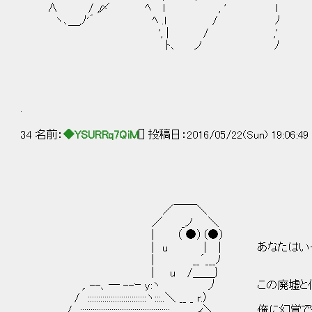
∧ / ,〆 ﾍ l , ' l
ヽ､＿,ﾉ'´ ﾍ .l / ﾉ
', | / ,'
ﾄ､ ノ ﾉ
.
34 名前：
◆YSURRq7QiM
[] 投稿日：2016/05/22(Sun) 19:06:4
／￣￣＼
／ _ノ ＼
| （ ●）（●）
| u ｜ | あなたはいったい、
| __´___ﾉ
| u /＿＿}
,. --、― --ｰ y:ヽ 丿 この廃墟と化し
/ ::::::::::::::::::::::::::::ヽ:::..＼ __ _ r.〉
/ :::::::::::::::::::::::::::::::::::::::::::..... 