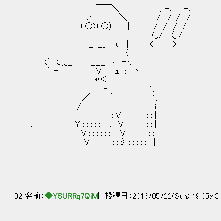
／￣￣＼ ,‐-､ ,‐-､
_ノ ― ＼ / ./ / ./
（ ○)（ ○） | / / / /
| | | 〈_./ 〈_./
ｌ __｀___ u │ <> <>
ｌ {
(´ (..,,___ ､______ .ィ-ｰﾄ、
` ｰ-- V／_:_ｭ:-:-: ヽ
{ｬ＜ : : : : : : : : :.
／ｰ-、: : : : : : : : : :'.,
／ : : : : :｀､ : : : : : : : : :'.,
. / : : : : : : : : : : : : : : : : : : i
i : : : : : : : : : V : : : : : : : : |
. Ｙ : : : : : .＼ : V: : : : : : : : |
|V : : : : : : ＼V: : : : : : : :|
|:.V: : : : : : : : :〉 : : : : : : :|
.
32 名前：
◆YSURRq7QiM
[] 投稿日：2016/05/22(Sun) 19:05:4