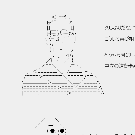
___
,.:＜:::==ミ::､
i:r'"´ ﾊ
|:{＿__ ,...._ {:| 久しぶりだな、で
j::}::;;;::八:::::::)Vﾊ
{::〈ｰ '.:i__｀¨´ ｉ | こうして再び相
ヽ:ﾊ .:::{ |´
}::i -‐- ﾉ
|､: ._⌒ イﾊ どうやら君はいま
／{ ヽ __／ }、
_ イﾆﾆ＼ /ﾆ丶、 中立の道を歩み続
_ .＜ﾆﾆﾆﾆﾆニ＼_ /ﾆﾆﾆニ=- _
/ﾆﾆﾆﾆ＞ﾆﾆﾆﾆﾆニ＼ﾆﾆﾆﾆニ/ﾆニヽ
'ﾆﾆﾆﾆﾆﾆﾆﾆ＞ﾆﾆﾆﾆﾆ.＼ﾆﾆ／ﾆﾆﾆﾆ∧
{ﾆﾆﾆﾆﾆﾆﾆﾆﾆﾆﾆ＞ﾆﾆﾆﾆ`くﾆﾆﾆﾆﾆニ∧
|ﾆﾆﾆﾆﾆ}ﾆﾆﾆﾆﾆﾆﾆﾆﾆ＞ﾆﾆﾆﾆﾆﾆﾆニﾆ∧
／￣￣＼
／ ─' ＼
| （ ●）（●）