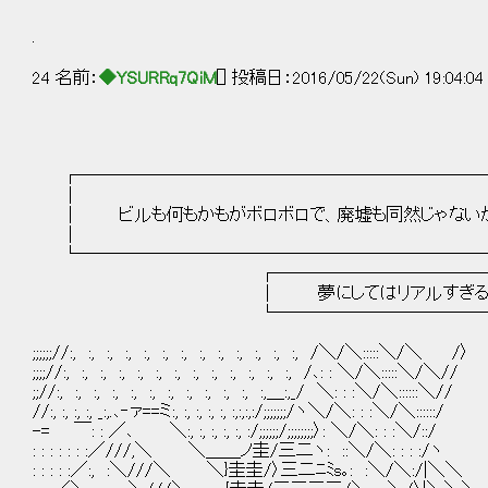
.
24 名前：
◆YSURRq7QiM
[] 投稿日：2016/05/22(Sun) 19:04:0
┌──────────────―────――――
│ 
│ ビルも何もかもがボロボロで、廃墟も同然じゃな
│ 
└───────────────────――――
┌──────────────―─
│ 夢にしてはリアルすぎる―― 
└───────────────―
;;;;;;//:, :, :, :, :, :, :, :, :, :, :, :, :,
;;;;//:, :, :, :, :, :, :, :, :, :, :, :, :, /､:
;;//:, :, :, :, :, :, :, :, :, :, :, :,＿:,_/ ＼: 
//:, :, :, :, _:,.､‐ァ==ミ:, :, :, :, :, :,:,:,:/;;;;;;;
-= ￣: : ／､ ＼:, :, :, :, :, :/;;;;;;/;;;;;;;;〉
: : : : : : :／///,＼ ＼＿＿ノ圭/三二ヽ: ::＼/＼:
: : : : :／:, :＼///＼ ＼}圭圭/〉三二ﾆﾐs｡: :