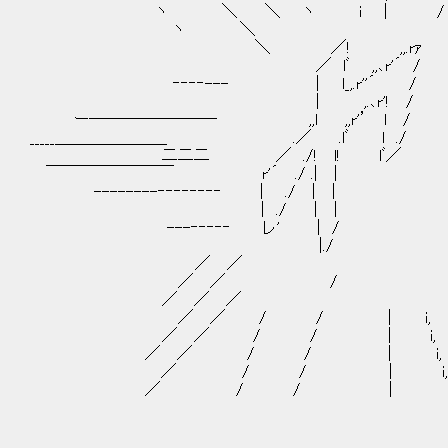
ヽ ＼ ＼ ヽ i | /
ヽ ＼
＼ ／! ,,.rｧ
／ lﾞ ,,､r'´ / 
‐‐‐‐--- | l_,.r''´ /
| ,.､r'! / --
ー―――――――― ,,l ,,r'’ l /
_____＿＿＿＿＿＿＿ .／ .lﾞ l 
二二二 ／ ./! l! lﾞ／ _,
￣￣￣￣￣￣￣￣ r'´ ./ .| | r'
--------‐‐‐‐‐‐‐‐ | ./ | | ／| .| ,
| ./ | | | | |／./
---‐‐‐‐‐ レ' | / .| ./ ./
|./ l/ / 
／ ／ ;'
／ ／ /
／ ／ ／ 丶
／ ／ / / | i,
／ ／ / / | i,
／ ／ / / | i,
／ / / | i,
／ / / | i