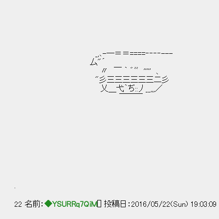
_,､-―＝＝====‐‐‐‐---
厶"´
〃 ￣ ｀ ゛ﾞﾞ ''''' 、
"彡三三三三三三二彡
乂＿弋｀ぢ::丿__,,,／
￣￣￣
.
22 名前：
◆YSURRq7QiM
[] 投稿日：2016/05/22(Sun) 19:03:0