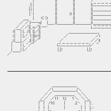
| ||￣￣￣￣|| ／￣￣￣￣￣| |
,'| | || || |ｌ二二二二二ｌ|| 
|.| | || || ||＿＿＿＿＿||| 
|,' | || .0 || ||＿＿＿＿＿||| ||
＿_ ｜ ⊂⊃ || || ||＿＿＿＿＿|||
..／ ／.|――n| |＿__.||＿＿＿＿||＿＿＿＿|ｌ＿＿＿＿
／ ／／||_.n／||.ー‐' L二二二二二｣|＿||
l'| ￣| |､ /||. ||／||. ＿＿＿＿＿＿＿_,,
l.| | |／, '| ||ﾚ!'|| .／ ／l
,,l.|＿_|,,／ ,,l| ||／~ ／ ／／ll
| | l,, "／~ l二二二二二二二二l／ ~
| | |／ |_|,! |_|,!
／ ￣￣
━━━━━━━━━━━━━━━━━━━━━━━━━━
＿＿＿＿＿＿_
／l＿＿＿＿＿＿l＼
／／ ＿＿＿＿＿ ＼＼..
／／ ／11 12 １＼ ＼＼..
|￣| /10. | .２ヽ |￣|::..
| | .| | | | |;::::