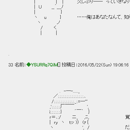
| ｜ | 久しぶり―― っていきなり言
| Ｕ __´___ﾉ
| }
ヽ u } ……俺はあなたなんて、知らな
ヽ ノ
/ く
| |
.
33 名前：
◆YSURRq7QiM
[] 投稿日：2016/05/22(Sun) 19:06:1
. -―-......_
／:.:.:.:.:.:.:.:.:.:.:.:.:.:.:.､
/:.:.:.:.:.:.:.:.:.:.:.:._:.=―'''
,':.:.:.:.:.厂￣￣ ',
i:.:.:.:.:.:.} ´￣｀ ｝
ｒ＝､:/ ニ_ ,ﾆ, 覚えてい
| ｒｙ ヽ ｔッ )） (ｧ｛
ヽ ', / だが、わたしの記憶が