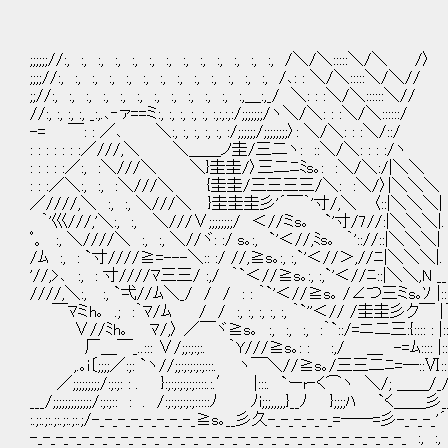
;;;;;;//:, :, :, :, :, :, :, :, :, :, :, :, :,
;;;;//:, :, :, :, :, :, :, :, :, :, :, :, :, /､:
;;//:, :, :, :, :, :, :, :, :, :, :, :,＿:,_/ ＼: 
//:, :, :, :, _:,.､‐ァ==ミ:, :, :, :, :, :,:,:,:/;;;;;;;
-= ￣: : ／､ ＼:, :, :, :, :, :/;;;;;;/;;;;;;;;〉
: : : : : : :／///,＼ ＼＿＿ノ圭/三二ヽ: ::＼/＼:
: : : : :／:, :＼///＼ ＼}圭圭/〉三二ﾆﾐs｡: :
: : :／＼:, :, :＼///＼ {圭圭/三三三三/＼: :＼
／////,＼ :, :, ＼///＼ }圭圭圭彡'´￣｀'寸/,＼ 〈::
｀'巛///,'＼:, :, ＼///∨;;;;;;;;/ ＜//ミs｡ `'寸
ﾟ。 :, ＼////＼ :, :, ＼//ヾ: :/ s｡:, `'＜//,ﾐs｡ 
/ﾑ :, : `寸////≧=---＼:: :/ //,≧s｡:, :,`'＜//＞
'//,>､ :, : 寸////ﾏ三三/ :,/ ｀`＜//≧s｡:, :,`'＜//ﾆ
////,＼:, :, `弌//ﾑ＼_/ / / : : ｀`'＜//≧s｡ /∠つ三ミs｡ｿ
￣ﾏミh｡ .; :｀ﾏ/ﾑ / / :, :, :, :, :, ｀`''＜// /圭圭彡ク￣ |｀ﾞ
∨//ﾐh｡ ﾏ/,〉 ／￣ヾ≧s｡ :, :, :, :｀`::/=ニ二三:{:::: : |
厂＿￣_..::: ∨/;;:;:;:. ｀Y///≧s｡: : :,/ ＿ -=ﾑ:::: |::
,.｡i〔;;;;／:;: `ヽ//;;:;:;:;:;:::. ヽ￣＼//≧s｡/三三二ﾆ=─::Ⅵ::|ニ|=:
／;;;;;;;;;/:;:;: : . }:;:;:;:;:;::::.:.′ |:::. `ーr‐く⌒ヽ ＼/; ＿＿/
___/;;;;;;;;;;;;;/:;:;:: : . /:;:;:;:;:;:::::ﾉ ﾉi;;;,,,,,}__ﾉ };
:.;:.;:.;:.;:.;:.;/-_-_-_-_-_-_-_-_≧s｡__彡久-_-_-_-_-_=──=彡-_-_-_'´
-_-_-_-_-_-_-_-_-_-_-_-_-_-_-_-_-_-_-_-_-_-_-_-_-_-_-_-_-_ :, :, 