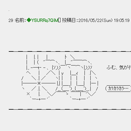
.
29 名前：
◆YSURRq7QiM
[] 投稿日：2016/05/22(Sun) 19:05:1
━─━─━─━─━─━─━─━─━─━─━─━─━─
| |. | | ﾄ ＼
| | （ "￣⌒ヽ、 |＿"￣￣⌒ヽ、
|., -―t‐ - 、 |ｿ,),)￣｀ヽ￣⌒ヽ|,),)ｿ ふむ、
ヘ | ／＼ | y |＿ｨ | .|＼
/ ＼ .| ／ ヽ| | | | | | ヽ
|―――＊――― |,| |＿__| |_＿| |― | ＿＿＿＿＿
ヽ ／ .|. ＼. /__（＿_ﾞ)__{_＿_ﾞ)__.| / （ ｶﾗｶﾗｶﾗ… 
× |. ＼／￣￣ゝ ￣￣|￣'＼／ ￣￣￣￣￣
｀ー-+― '´ ｀ー-+― '´
━─━─━─━─━─━─━─━─━─━─━─━─━─