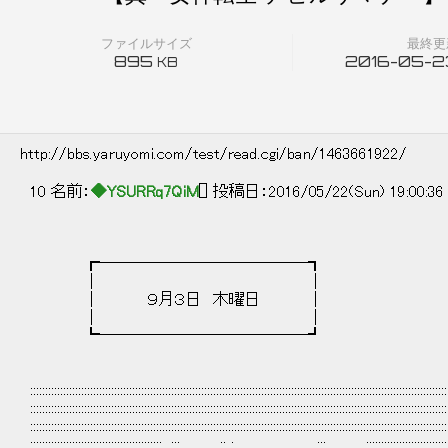
ファイルサイズ
最終更
895
2016-05-23
KB
http://bbs.yaruyomi.com/test/read.cgi/ban/1463661922/
10 名前：
◆YSURRq7QiM
[] 投稿日：2016/05/22(Sun) 19:00:3
┏────―──――――──┓
│ │
│ ９月３日 木曜日 │
│ │
┗────――――──―――┛
:::::::::::::::::::::::::::::::::::::::::::::::::::::::::::::::::::::::::::::::::::::::::::::::::::::::::::::::::::::::::::::::::::::::::::
:::::::::::::::::::::::::::::::::::::::::::::::::::::::::::::::::::::::::::::::::::::::::::::::::::::::::::::::::::::::::::::::::::::::::::
:::::::::::::::::::::::::::::::::::::::::::::::::::::::::::::::::::::::::::::::::::::::::::::::::::::::::::::::::::::::::::::::::::::::::::
::::::::::::::::::::::::::::::::::::::::::::...:::... ...:: :........ ... . .....:::... ...:::::::::::::::::::::::::::::::::