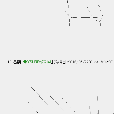
l l . l l
l .l ､ .ヽ
ヽ .l ヽ ヽ
ヾ､_＿ _＿＿ヽ＿, ')
l ￣ ￣￣ ヽ_ノ
l l
.
19 名前：
◆YSURRq7QiM
[] 投稿日：2016/05/22(Sun) 19:02:3
＼ 
＼ ＼ 丶 /
＼ ＼ 丶 i | .
ヽ ＼ ＼ 丶 i | 
ヽ ＼ ＼ 丶 i. | .
ヽ ＼ ＼ ヽ i. .| 