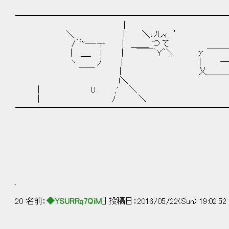
━━━━━━━━━━━━━━━━━━━━━━━━━━
|
＼ | ＼､ﾉしｨ ’
/｀ﾞ''―‐┬ | ＿＿_ つ て
| ＿_ l | ￣￣｀Ｙ＾＼ γ ￣￣￣
ヽ 丿 | ｜ ――ッ！
￣￣ | 乂＿＿＿＿＿＿
l＼
| U ,' ＼
| / ＼
━━━━━━━━━━━━━━━━━━━━━━━━━━
.
20 名前：
◆YSURRq7QiM
[] 投稿日：2016/05/22(Sun) 19:02:5