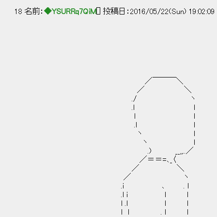
18 名前：
◆YSURRq7QiM
[] 投稿日：2016/05/22(Sun) 19:02:0
／￣￣￣＼
／ ＼
./ ヽ
.l l
l l
.l l
ヽ l （ ここは
ヽ l
.) __,,..／
／＝＝=､_〈 （ どこ
／ ＼
／ ヽ
.ｉ ､ . l
.l ｉ l l （ 俺はなぜ、
l .l l l
l l . l l