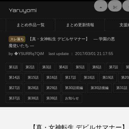
Yaruyomi
まとめ作品一覧
まとめ更新情報
支援
【真・女神転生 デビルサマナー】 ― 学園の悪
スレ落ち
魔使いたち ―
by ◆YSURRq7QiM last update ： 2017/03/01 21:17:55
第1話
第2話
第3話
第4話
第5話
第6話
第7話
第
第14話
第15話
第16話
第17話
第18話
第19話
第2
第27話
第28話
第29話
第30話前編
第30話後編
第31話
第37話
第38話
第39話
お知らせ
【真・女神転生 デビルサマナー】 