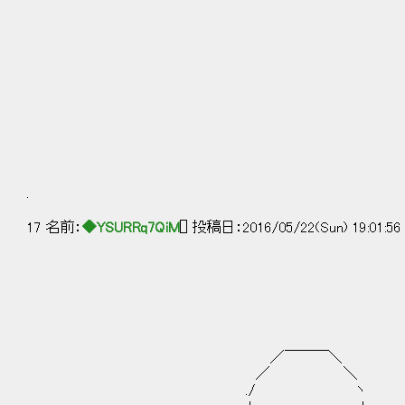
.
17 名前：
◆YSURRq7QiM
[] 投稿日：2016/05/22(Sun) 19:01:5
／￣￣￣＼
／ ＼
./ ヽ