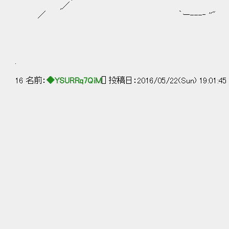
,／
／ ｀ー---‐ ''"
.
16 名前：
◆YSURRq7QiM
[] 投稿日：2016/05/22(Sun) 19:01:4