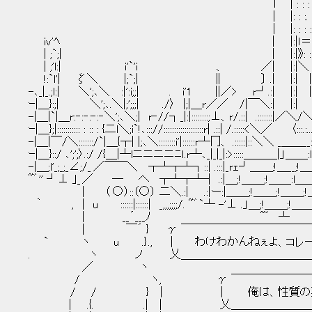
l | : : : :
| |: : :. .:
| |: : : :.:
iv'ﾍ | |:|ｌ＝=
| ;`;| | |:|》: ::::
| ;'l:| i'`'i 、 ／| |:|＼ :
!:`l'| ζ＼ |;`;| ∥ 〕 .| |:| || | 
-､_|_.;l:| ＼';､＼ :|':i;;| . i'1 ||／> r┘.:| |:| ||:
ｰ|＿}:;| ＼';､.＼|;';;;| ./〉 |;|＿r／／ /|￣＼:| |:| ￣ .:〃..／>.::|;'|
-|＿|`|＿r:‐:‐:‐:‐＼';､＼;| r‐//┐_|:|::::::::;⊥、r/.::| .:::::::|／＼/＼ 《／／ .
ｰ|＿};|::::::::::: : :: : {二l＼;i`!､::://:::::::::::::::::::r| .::| /.:::::<＼／ 〈:::.:..
-|＿|￣/＼:::::::/`|＿{┬| |;､＼::::::::i'|::::::r┴冂、 .:::::|::＼＼ _＿＿__:::::.:.
ｰ|＿}::/ ､';';〉.:/ /{＿|┴lニニニニﾆｌ.r┴､_|_|_|:>:::::＿＿＿|」＿＿:l;_;_/／..::.
-|＿;l'_;_;_∠;/_ ／￣￣＼ ┬┴┬┴┐::| .:::|_rｪ┘＿＿;!＿__;!＿＿;|＿;_;:::.:／ 
~゛'' ┘⊥ ｣_ ／ ― へ ┬┴┬┴┤ .:|＿;!＿＿;!＿＿:l＿＿;!＿＿;|<__
| （ ○）::（○） 二＼.:| .:|ー:|＿＿;!＿＿;!＿＿;!＿＿:l
｀ , | u ::::::|::::::| _,,,;;;;/. ~゛`┴ -'⊥ .」＿;!＿＿;!＿＿;!
| __´___ﾉ ~゛ ┴ ::/￣.￣'"ヽ┴-
| ￣´ } γ ￣￣￣￣￣￣￣￣￣￣￣￣￣￣ヽ |＼＿＿＿ﾄ--
` ヽ u .} ., ｜ わけわかんねぇよ、コレ―― | ＼|__
. ヽ ノ 乂＿＿＿＿＿＿＿＿＿＿＿＿
／ ヽ
/ ヽ, γ ￣￣￣￣￣￣￣￣￣￣￣
/ / } | ｜ 俺は、性質の悪い幻
| .{. .| | 乂＿＿＿＿＿＿＿＿＿