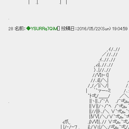
| .|. .| |
.
28 名前：
◆YSURRq7QiM
[] 投稿日：2016/05/22(Sun) 19:04:5
,.ｲ/､//
／//､//
,ｲ､//､//
,.ｨi|､//､
〉､|//､// ＿＿＿
//Ⅵlｰ〈| ／￣ ::/::::::::
//､i{|/＼| ／￣ /:::::::::::::
/_/／|i＼/| /.::: ::: /:::::::::::
| ｀`ァー-ミ /､::: /:::::::::_:
`ﾄ弌/＿＿/ ／＼＼ /::::::::/＼
. ||ヽ||､/`'∧ ./`弌s｡`弌/:::::::/＼/
||∨||/ヽ/^ﾍ /`弌s｡｀弌/:: : /＼/ﾆﾆ/ /|
||//||ﾄ､/＼ ∨`弌s｡`弌/:::::/＼/ﾆﾆ/ /ﾆ
|ⅣⅥ/＼/∨`弌s｡`弌/:::::/＼/ﾆﾆ/ /ﾆ/
ｨ爪_ .j{ＶⅥ|､// ∨弌s｡`弌//:: /＼/ﾆﾆ/ /
＿＿＿＿＿＿＿＿__ | |/‐/ｰ'7_. j{:/∨l:|/＼:/弌s｡`弌