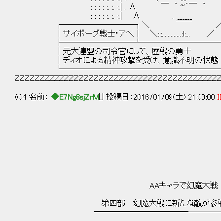
: : : : :. :. :.| . ∧ ￣ ｀ '''´￣ ｀ / 
: : : : :. :. :.| ∧ 、______ / .|: 
┌─────────┐＼ ￣￣ ／ |: : 
｜サイボーグ戦士･アベ. | ＼:::.............:l:... ／ .
├─────────┴──────────
｜元大連盟の司令官にして、歴戦の勇士 
｜ディオによる精神攻撃を受け、意識不明の状態 
└────────────────────
ＺＺＺＺＺＺＺＺＺＺＺＺＺＺＺＺＺＺＺＺＺＺＺＺＺＺＺＺＺＺＺＺＺＺＺＺＺＺＺＺＺ
804 名前：
◆E7Ng8sjZrM
[] 投稿日：2016/01/09(土) 21:03:00
I
AAキャラで幻魔大戦
第四部 幻魔大戦に新たな敵が参戦す
━━━━━━━━━━━━──────