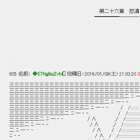
第二十六章 怒濤
━━━━━────
.
805 名前：
◆E7Ng8sjZrM
[] 投稿日：2016/01/09(土) 21:03:20
I
三三三三三三三三三三三三三三三三三三三三三三三三三三三三三
三三三三三三三三三三三三三三三三三三三三三三三三三三三二 
三三三三三三三三三三三三三三三三三三三三三三三二 ﾆ ─ 
三三三三三三三三三三三三三三三三三三三二 ﾆ ─ ‐ ‐
三三三三三三三三三三三三三三三二 ﾆ ─ ‐ ‐ / /::::::
三三三三三三三三三三三二 ﾆ ─ ‐ ‐. / /::::::::::
三三三三三三二 ﾆ ─ ‐ ‐ / ∧ ,/ /::::::::::::::
三三三二 ﾆ ─ ‐ ‐ / ∧ ,/ /::::::::::::::::::
二 ﾆ ─ ‐ ‐ / ∧ / /:::::::::::::::::::
ﾆ ‐ ‐ / ∧ / /:::::::::::::::::::::::