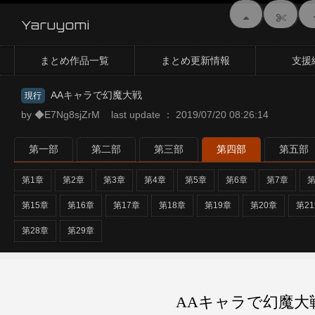
Yaruyomi
まとめ作品一覧
まとめ更新情報
支援
AAキャラで幻魔大戦
現行
by ◆E7Ng8sjZrM last update ： 2019/07/20 08:26:14
第一部
第二部
第三部
第四部
第五部
第1章
第2章
第3章
第4章
第5章
第6章
第7章
第
第15章
第16章
第17章
第18章
第19章
第20章
第2
第28章
第29章
AAキャラで幻魔大