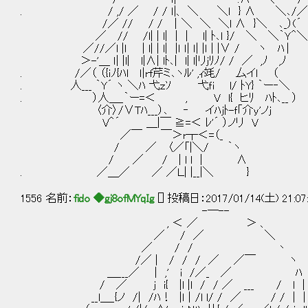
. / ,/ ／ / / ｌ|、 ＼ ＼ｌ } ∧ ＼､/／
/／ // / / │＼ ＼ ＼l ∧ }＼ ､_）(´
／ // /l| | l| | | l| ﾄ､ｌ }/ ＼ ＼
／//／l |ｌ | l| | l| |ｌ ｌ| 
＞-'＿ ｌ| |l| l|∧| lﾄ､| l| l|リｊﾘﾉ/ / ／ ,
. /／（ （{ｉﾉ{ﾊl ｌ|rf芹ミ､
. 人___ ｀Y´ ヽ ＼ﾊ 弋ｚｿ 弋ｆi l/ ﾄY} ｀
. ）人＿_｀ー=＜ , V l{ ヒﾘ ﾊﾄ､__ ）
〈介〉/∨Tﾊ___）､ ‐ イﾊjﾄ-ｆ｢介y'ノ
V＾´ ＿|￣ ≧=＜ ﾚ
／￣ ￣＞r┬＜=（_ 三 ベール=
/ ／ 〈／「|＼
/ ／ / | l l | ∧ 彡川川
. ／＿／ ／ ／Ｌ| |__|＼ }
1556 名前：
fido ◆gj8ofMYqIg
[] 投稿日：2017/01/14(土) 21:07
-─--
, ＜ ／ ＞ 、
／ / ／ ＼
／ / / 丶
/／ | / / / ／ ／￣ ヽ
＿___／ | ,' i /／_ ／ ﾊ ザザァ
/ ／ j i{ |l |l / / ／ ___ / l |
__l＿_{ノ /| /ﾊ！ |l│/l l/ / ／ / / | |