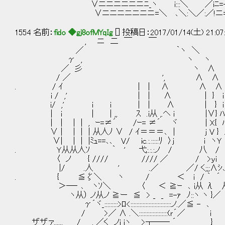
∨ニニニニニニﾆ_ヽ i:::＼ ／iﾆ=
∨ニニニニニニニ=＼ ､＼:＼／:／!ニ=
1554 名前：
fido ◆gj8ofMYqIg
[] 投稿日：2017/01/14(土) 21:07
, ニ 二 ￣ ￣
／ ｀ヽ ＼
γ , ヽ ヽ
／ 彡 ヽ ∧ ザザァ.
/ ／ ', ∧ ∧
. / ｲ | | ∧ ∧ ∧
i / ,' | | ∧ | } i
i/ ,' i i | | ∧ | } i
| i | | ,, ｽ .i从 ,.ヘ ｉ |∨} ﾊ
| | | | , ｰ=≠´ /ｰ= ≠´ ヾ | X{
∨ | | | | 从人ﾉ ∨ / ｲ＝＝＝､ | ｊ V } .
∨| | | |ﾐｭ==､､ V/ ic.:.:::::ﾘ 〉ｊ 
. Ｙ从从人ｿ ｀ ' 弋:.:.:ノ / 八 / ､
〈 ノ { //// //// ／ / >ｙi 
|/ .人 ' .／ ／/ く;;;∧ｼ､ 
. { ≦ζ＼ ヽ / ＜ i / ｀ ´ 
＞―‐ ､ ヽｿ＼ 〈 ＜ ≧ｰ ､ i从 λ 
ヽ从） ノ从ノ ≧ー ≦ > _ _ =-ｧ ﾉ::
γ´ヾ_:::::::::>ﾛ<:::::::::::::::::
/ >／ ∧ .＼:::::::::::::::::::(ｒ´
ザザァ...... / , ／く ノi i