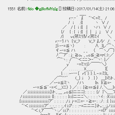
1551 名前：
fido ◆gj8ofMYqIg
[] 投稿日：2017/01/14(土) 21:06
＿__
r:‐:‐´ j{ "'＜=ミ., /
ﾉ i .:{{ ヽ ∨ /
／ / { i :{{ :| ヽハ ∨ /
{/ { : { i :{{ :| | j j: ∨ /
/} vｨ笊ミﾘⅣィ笊ミｲ ＼ 『屍人バ
r:‐‐'} ハ {:V,,ﾂ V,,ﾂ j}ノﾚ' /: 
彡-‐=≦ヽ〉 : ∧ }レ'⌒ヽﾉ 人質と
彳-‐=≦ ハ _ _ 〈 ⌒ヽノ⌒}
ﾉ:⌒ア゛: j:: ≧o｡ _ ｡o≦::≧=ｧ(::)::／
⌒`ヽ:: :/⌒`'＜ﾆﾆ＞‐⌒ヽ': :}／
y′ ‐=ミY彡'￣￣`＼〉
／ . . . . . . . )(._._._. . }[
{: : : :-‐…〔 r'{´}: }: }､-:=:ミ}L
／⌒""゛ (__} :i 〉 . } 〉 ＿})ミiト
／-‐=≦ミヽ /:ハ {h }(≧=‐ 
-‐=≦≦゛‐=＜___)ニ〉 〉.／:: :: :}≧==≦i} ﾉ､＼____}=‐〉:
／:i:i:i:i:i:i:i:i:i:i:i:i:i:i:i〕iト., ___ ,｡o≦}ニニﾆ}:: :: :: :: :{/ }＼____ア゛￣
/:i:i:i:i:i:i:i:i:i:i:i:i:i:i:i:i:i:i: {{:: :: :: :: :: }i:i:}ニニﾆ＼:: :: :: ::ヽｲ:: ::}(:i:i:i:i:i:i:i:
:{:i:i:i:i:i:i:i:i:i:i:i:i:i:i:i:i:i:iア゛:: :: :: :: :/:i: j‐=ニ=‐ ‐≧=‐:: ::ﾉ:: ::{: }:i:i:i:i:i:i:i:
"'＜:i:i:i:i:i:i:i:i:i:iア゛::_::_:: :: ::,.ｲ:i:iｱ:: :: ::‐=ニニニ〕iト｡::_:,jノ:i:i:i:i:i:i:i
"'＜:i_ｱ￣￣`ヽ::／:i:i:ｱ:: :: :: :: :: :: :: :: :: :: ::‐={ｱ゛:i:i:i:i:i:i:i