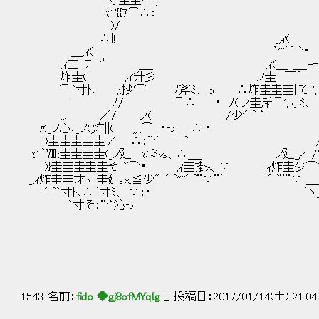
寸圭圭ｲ :';''' '´⌒ / ,././ 
τ'{{7⌒∴： / / / / ./
)/ /./ /../ ./ '" 
。∴{! _,ｨ(。 /./ - .'_
＿,ｨ( `'''´⌒'・ __- ,.- /
,ｨ圭||ｱ '’ ＿_ ,ｨ(＿ ＿_-‐='".//./.
炸圭( ,ィ升彡 ノ圭 ￣´ //././ //
⌒`寸ﾄ､ ,{抄'⌒ ﾉ斧ﾐ､ o ∴炸圭圭圭|iて ', /'
゜ ﾉ/ ⌒∴ ・ ﾉ(_ノ圭斥⌒',寸ﾐ､ /./ ',
,,、 ／/ ノ( /少'⌒ ` ..,/./ _,.
π_ノ心､_ノ(,炸||( ,,.,⌒ ・っ ∴ ･ /./ r‐'
)圭圭圭圭圭ア ∴：¨'` ` // /'"_ -
τ｀Ⅷ:圭圭圭圭(_ノ廴 τミx｡、∴＿_ ノ廴_,ｨ /' r'
)}圭圭圭圭圭そ `⌒'・ __,ｨ圭掛x、∵ ,ｨ炸圭少⌒'・ '" 
_,ｨ炸圭圭才寸圭廴｡x:≦少"´⌒''''⌒¨∵¨´ ⌒¨¨∵ 
⌒`寸ﾄ､∴｀寸ﾐ､ ∵：･ ｀ヽ＿_／ 
`寸そ：¨'`沁っ ＿＿＿_/
｀ヽ--―――-
_,ィ,.
l ./| /
l/ ' 
/
1543 名前：
fido ◆gj8ofMYqIg
[] 投稿日：2017/01/14(土) 21:04