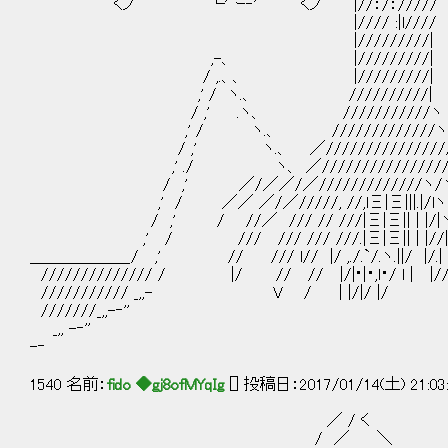
くノ ￣￣ └'＾ｰ‐' くノ |//：
|//// :|l//// ,
|/////////| ,'/ヽ 、
,-、 |/////////| ,'/ 
/ ,.、、 |/////////| ,'
,' / ヽ.、 //////////| ,'
/ ,' .ヽ、 ///////////ヽ ,'
,' / ヽ.、 /////////////ヽ ,
/ ,' ヽ.、 ／////////////////
,' ./ ヽ、 ／/////////////////
/ ,' ／/／／/／/////////////ヽ/ヽヽ
,' / ／／ ／/／/////, //,lΞ|Ξ|||.|/lヽヽ
/ ,' / //／ /// // ///|Ξ|Ξ|| | |/|ヽヽ
,' / /// /// /// ///.|Ξ|Ξ|| | |//| 
＿＿＿＿＿＿_/ ,' // /// l// |/ ,./.`/.ヽ.||/ |/.|
////////////// / |/ // // |/|･|・,l・/ l | |
/////////// _,,- V / | |/|/ |/
///////_,,-‐''
_,, -‐''
-‐
1540 名前：
fido ◆gj8ofMYqIg
[] 投稿日：2017/01/14(土) 21:03
／ / く
/ ／ ＼