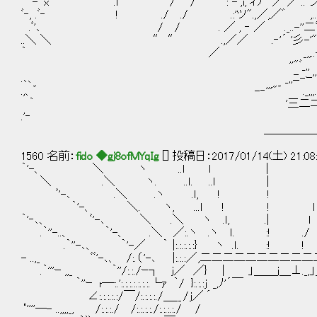
- 'x .lﾞ / / : -ﾞ,i,ﾞィｿ´ ／ ／ﾞ..''ン'" .,〟 _.
ﾞ‐, .ﾞ‐ ! ./ ./ .:'ツ".,／,／゛ ,..イ!',ﾞ -'',ﾞ
.ﾞ'､ / / . ／ , ‐ ／ ._..-''二ﾞ'_ン‐'
..＼ ＼ ″ ″ .,／／ .‐'´ '彡-'" . _､-
｀ ／ _,,..-''″ . _,,, 
''"ﾞ_,, ｰ''._,,, -'''''"゛ _
.､、 _,,ﾆ-ｰ'''"゛ .__,,.. 
.,、゛ -‐'''"゛ ._,,,.. -ｰ'''
｀ '三二ニﾆ＝=─────
.'‐
＿＿＿＿＿＿＿＿＿＿＿＿＿
1560 名前：
fido ◆gj8ofMYqIg
[] 投稿日：2017/01/14(土) 21:08
｀'-、 ＼ ヽ ..ｌ ｌ
＼ .＼ ヽ. ..ｌ. ..ｌ │ 
ﾞ'-､ .＼ .ヽ .ｌ, ! !
｀'-、 ＼. ヽ, ...ｌ ! ! ｌ
｀'‐､、 ﾞ'-､ ＼ .＼ ヽ .ｌ, .| ｌ
.｀''-..、 ｀'-、 .＼ ／:.ヽ .ヽ ｌ. :
.｀''-､、 ｀'-／ ｀ |:.:.:.:.:} ヽ .ｌ. :
- ..,_ ﾞﾞ'-､、 /:.（ '-､ |:.:.:／ ,二二二二二二二二
.｀'''ｰ ,,_ ｀''/:.:./ｰ┐ j／ ／} | 」＿＿j＿⊥
｀''ｰ r―:.':.:.:.:.:.:.:.└ｧ ｀/ }:.:.:j _,ﾉ'´￣ 
∠:.:.:.:.:/￣/:.:.:.:./＿__ / j／ ´ ＼_,
‘''''―- ..,,,,_, /:.:.:./ /:.:.:.:./:.:.: