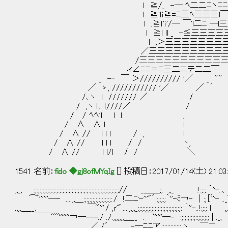
l ≧/_ -― ﾍ二二ﾆヽﾆﾆﾆ
l ≧'ｌｉ≧=ﾆ三ﾍ三三三l￣￣
l .≧ｌ'ｉ'/― ￣'l二ﾆ ─l三
l ≧l ll _ -≦三三三三三三
l ,＞三三三三三三三三三三三三
／三三三三三三三三三三三三ﾆ＝""//
/三三三三三三三三三三三＞'
ィ∠ﾆﾆ＝ﾆ三二ニテ二二￣
_ -‐ ￣ ＞////////// '／ _ "" ー
／ ゝ, /////////// '／ ／
/､ヽ l /////// ／
/ ,ヽ ｌ､ ｌ////／
/ / ﾍﾍ'l l l
/ ∧ ∧ l 
/ ∧ // l l l / ,
/ ∧ // l l l / / 
/ ∧ // l l/l / / ＼
1541 名前：
fido ◆gj8ofMYqIg
[] 投稿日：2017/01/14(土) 21:03
,,_, :;:;:;:;:;:;:;:;:;:;:;:;:;:;:;:;:;:;:;:;:;:;:;:;:;:;:;:;//
⌒ﾞ''''''―- ....,,＿:;:;:;:;:;:;:;:;:;: / !二ﾆｰ'''"゛ :;:;:;｀''-ﾐ￢-
.,,,＿__、 ￣"''' / ,ｒ'" ....,,,,_:;:;:;:;:;:;:;:;:;:;:;:;:;:;: ｀''-..!
￣￣ﾞﾞﾞﾞ'''''''￢―---./ ./.,,,,,,,＿__ .￣ﾞ'''''―- :;:;:;:;:;::;:;:;:;
／ /゛＿＿ -―ﾆﾆア ;::;:;;:;:;:;.ヽ ￣二..,,,,,,ﾞ,ﾞ;