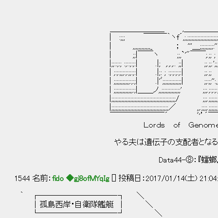
＿＿＿＿＿＿＿ ,＿＿＿＿＿＿
| :;;; ￣￣￣｀ヽf´,;,;;;;;;;;;;;;;;;;;;;;;;;:;;;::;;;,;;;;
| ,,,,,,,,,,,,_ ； '''＿;;;;;;;;;:'' '' ,;;;;;;;;:::
| ;;|￣￣ヽ ;;,`'"￣￣;.;; ; ;;;
|;;::;:; :;::;:;:| .|; ,.,.,.. ;;| ;;.;;.';;;,:';;
| ;:;:;;;:;:;;:;:| .|;: ; :;:;:;:;:| ;;.;; ;;;
| ;;;;;;;;;;;:;:;| .|'ﾞ;;;;;;;;;;;;;| ;;:;;'':,,:,:;;
| ;;;;;;;;;;;;;:;|＿＿ノ,,;;;;;;;;;;;;;' ;;;.;:;:;:;:;:;:
|;;;;;;;;;;;;;;;;;;;;;;;;;;;;;;;;;;;;;;;;;;;;/ ;;;.;;;;;;;;;;;
|;;;;;;;;;;;;;;;;;;;;;;;;;;;;;;;;;;;;;;;／ ,,.;;;;.;;;;;;;;;;;
￣￣￣￣￣￣￣´ ﾞ'’´￣
Ｌｏｒｄｓ ｏｆ Ｇｅｎｏｍｅ
やる夫は遺伝子の支配者となるよ
Data44-⑧：『蟷螂
1544 名前：
fido ◆gj8ofMYqIg
[] 投稿日：2017/01/14(土) 21:04
｀ ┌──────────
│ 孤島西岸・自衛隊艦艇 │
└────────── ┘