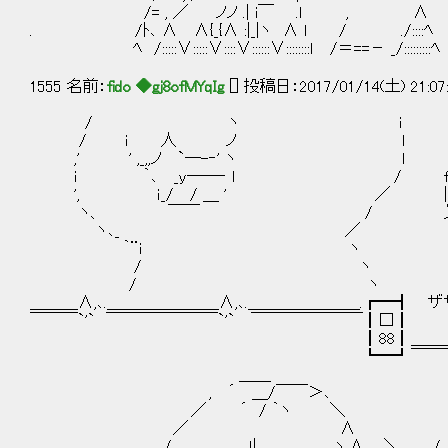
/= , ／ ノノ .| i￣ .l ,
. /ﾄ､ ∧ ∧{_{∧ :|_|ヽ ∧ l / ./::::ﾍ
ﾍ /:::::∨:::::∨::::∨::::::∨::::::::ｌ /＝==－ _/:::::::::ﾍ
1555 名前：
fido ◆gj8ofMYqIg
[] 投稿日：2017/01/14(土) 21:07
/ ヽ i
/ i 人 ノ l
,' ' ,_,,ノ `─-‐' ヽ l
i ｀､ _y──‐ l / f´￣￣￣
', ｉ_/ / ＿ ' ／ | ベー
ヽ、 ￣￣ / 乂＿＿＿＿
ヽ､_ ／
｀¨i ヽ ザザァ
/ ヽ
/ ヽ
＿＿＿∧,､.＿＿＿＿＿＿＿∧,､.＿＿＿＿＿＿＿.┏━┫ ザザァ..
￣￣￣`'` ￣￣￣￣￣￣￣`'` ￣￣￣￣￣￣￣┃□┃
┃88┃＿＿＿∧,､.＿＿＿＿＿
┗━┛￣￣￣`'` ￣￣￣￣￣￣
＿＿
, ´ ＿/￣￣＞､
／ ´ / ｀ヽ ＼
／ ∧
/ ｌ| ヽ.∧ ＼ /