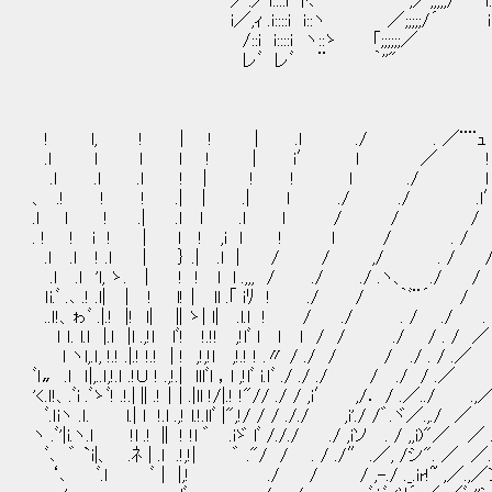
━━━━━━━━━━━ ／:／i::::i ﾄ､ ━━━ ｀ｰ',／;;;;;/
i／,ｨ .i::::i i::ヽ ／;;;;;/´ i:::ﾍ i::
/::i i::::i ヽ::ゝ 「;;;;;;／ ヽ::ﾉヽ:
レﾞ レﾞ ¨ ｀''" 
! l, ! | ! | .l ./ 
.ｌ l l l ! | i′ ｌ ／
.ｌ .l .l ! │ ! ! ｌ 
、 .! ! ! .| │ .| l ./ ./ 
.ｌ l ! .| .l l .l l / 
. ! ! i ! │ l ! ,i l ! l 
.ｌ .ｌ ! .l │ ｝ .| .l │ / / ,
.ｌ .ｌ 'l, ゝ. | ! ! l l .,,, / ./ ./
ｌi.ﾞ .､ .! .l| │ ! l!│ ll .｢ iﾘ 
..ｌ!、ゎﾞ .|.! |! l| ∥ゝ| l| .l.l ! / 
ｌ ｌ. l.ｌ |.ｌ |l .,!l lﾞ! !.!! ,!lﾞ l ｌ ｌ / /
l ヽl,.ｌ, !.! .|.! !.! | ! ,!,!l ,!.! ! .〃 / ./ /
ﾞｌ〟 .ｌ ｌ|,..ｌ,!.ｌ .!Ｕ ! .,!.| lllﾞl ，l ,!lﾞ i.ｌﾞ ./
'<.ｌ!、.ﾞi .ﾞゝﾞ! .!.|∥.!│| .|ll !/|.! !"// ./ / ,i′ ,/． 
ﾞ.ｌiヽ .ｌ. l.| l !.l .,! l.!.llﾞ |",!/ / / ././ ,i'./ /゛.ヾ
ヽ .ﾞ'|i.ヽ.ｌ !l .! ∥ ! !l ゛ .iゞ lﾞ /././ ./ ,iソ . / ,,i
ﾞ､ ゛ `i|、 .ﾈ | .l .!,!| ゛ ."/ / . / ./″ .／, /シ". ／ ／.
‘､ ﾞ.ｌ ﾞ│ |,! ./ / / ,-./ ._.ir!~ ,／.,／ンﾞ_,./ ゛ 