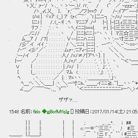
. 从.Y ｧ==彳,ｲ ヽ ヽ , -､ ヽ __ ' /´ ノ.ｲ ﾉﾉ___.ヽﾆﾊ:::::
ゝ乂,' .ｧ‐'/ ゝ､_ ヽ ゝ'―､)ﾉ. ﾊ', / (^ ／ -ｚｚｚ-',:|.ﾍ::::
/ゝ_,ｨ(.乂_ }､ ｀ｧ,'´￣ノフ.}==ｸ / /-,ｲア'"---ト､.',::::::
lﾉ=l | ゞ=ｱ .(__} ｱ (ｧ<⌒¨´_ `l |二ﾆ┐ ,'-/=/ -----| ｀''
{ニl | /､(,,-彳､ﾍ ﾏﾆﾆｱ ./┘ |‐|. |-|ﾆ|,ｨ三三ﾆl| ゝ
. ﾘフ ,' ,': : ヽ ヽﾍ_ｲﾆﾆ{===|. l‐|. |-|三三三三心ヽ (__'
__.ノﾆ// /: : : : :.ヽ / |ﾆﾆ|lﾆﾆ.|‐''ヽ ヽ { ﾏ三☆三三ハ ',
. ﾑ＿ｱ / /７| : : : : : : : ∨--|ﾆﾆﾊ.ﾆﾆ| ヽヽ ',--寸三三ア___}. 
/彡'ﾞ.イ イｲ ,' : : : : : : : / ＼,'ﾆﾆl. |ﾆﾆ| _ -‐''"', ＼-`''‐==‐'"_
/‐''" ィ彡'ﾞ／´: : : : : : : :ムｧ‐,'ﾆｱｨ‐|ﾆﾆ| ､ ＼＼ ｀''――''".
,'--/イ ﾉ: : : : : : : : : :人/ /=/≠ﾉ'|アﾍヽ〕. | ＼＼
. {―'. ／: : : : : : : : : : : 人/=/'. ノ : : : : :', ', |, ', ヽ `'
Ｖ { : : : : : : : : : : : : |.:/=/ } : : : : : : : ', ｣:', ',
{. {__.: : : : : : : :. :.／: ﾏﾑ <.: : : :. :. :. :.',｣
ﾍ. ､ヽ.: : : : : :.／ |: : ﾏ=ヽヽ: : :.＿＿＿
ﾍ＿ヘ ＼＼＿__| :ヽ. ＼―寸ﾆh､ﾞ＿＿,イﾆﾆ≧､¨|＿ヽヽ "'* ､ 
∠＿／´¨¨¨''～､__｀Y¨¨´ `＜ﾆﾆﾆﾆﾆﾆﾆﾆﾆﾆﾆﾆ=ｰへ_>＜
ザザァ......
1548 名前：
fido ◆gj8ofMYqIg
[] 投稿日：2017/01/14(土) 21:05
| | |: | | ;: ,, ..,,,・.. ｉ ## 
| | |: | | c::─≡'`'三三;'' , ,! #三 ;: 
,＿＿_, |_|＿＿|: | | ;:⌒ ` !三τ,,'' `` ｉ #三三ﾞ'li,, 