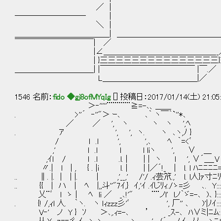
／ |
───────── | ザザァ...
＼ |
＿＿＿＿＿＿＿＿＿＿＿＿| ＿＿＿＿＿＿＿＿＿＿＿＿＿
￣￣￣￣￣￣￣￣￣￣| ／ 
|∠＿＿＿＿＿＿＿＿＿＿＿＿＿＿__／ ,
| }三三三三三三三三三三三三三三三})
＿＿＿＿＿＿＿＿＿＿| |￣￣￣￣￣￣￣￣￣￣￣￣ |￣.／
L＿＿＿＿＿＿＿＿＿＿＿＿|／
1546 名前：
fido ◆gj8ofMYqIg
[] 投稿日：2017/01/14(土) 21:05
＞‐'''''¨¨¨¨¨¨≧=-､、＿＿
. >''´ ‐''"＞ ｰ､ ､｀ ヽ￣｀`''*､
／ ／ ', ヽ ヽ ヽ ',ﾍ
. ｱ ', ', ヽ. ヽ ､ヽ,ﾉ }
/ l .ｌ ', ',､ ﾍ ｀=<ﾞ
,' l .ｌ l l liヽ ', ∨ ＿
,ｲｌ / l .l .l. | | | ヽ l ', ∨´＿_V
〃.| l | , { . |i l. | | |／´!_ | l. l ﾊﾆﾆﾆﾆ
.. ∥. |. | | |. | ,'__,' /'/ .ｨ芸笊.,' l. l
.. {{ | ハ | ﾍ |,,斗''"7ｲ,} ｲ,'ｲ .ｲじﾘｨ./ゝ=彡 ､. Y:::::::
乂¨ﾞ l ゝ | ﾍ li ／ _､!'" ¨¨ノl' lノ｀ゞ=-､ )､
. {! /,ｨl 人. ｀ヽ. ヽ ｌｨzzz彡'ﾞ ', 厂'' ､ )'|ﾉｲ:::::
V‐' ノ Y } ｿ ＞､,.ｨ=-､ ’ _ｽ-､ ﾊ∨ミ|ﾆﾑ::::::