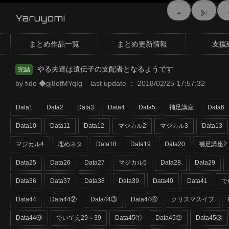
Yaruyomi
まとめ作品一覧
まとめ更新情報
支援
やる夫達は遺伝子の支配者となるようです
完結
by fido ◆gj8ofMYqIg last update ： 2018/02/25 17:57:32
Data1
Data2
Data3
Data4
Data5
補足講座
Data6
Data10
Data11
Data12
マジカル2
マジカル3
Data13
マジカル4
埋めネタ
Data18
Data19
Data20
補足講座2
Data25
Data26
Data27
マジカル5
Data28
Data29
Data36
Data37
Data38
Data39
Data40
Data41
で
Data44
Data44②
Data44③
Data44④
クリスマスイブ
Data44⑨
でいてえ29～39
Data45①
Data45②
Data45③