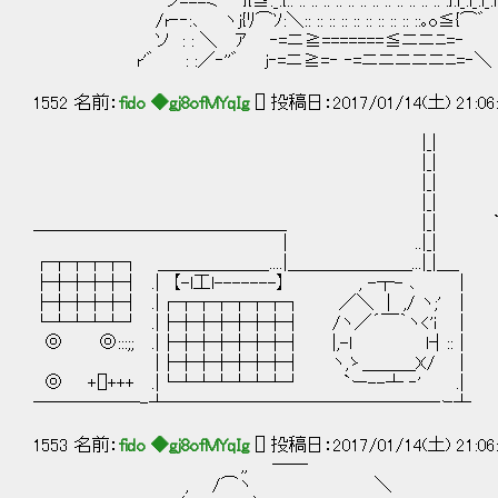
ノ===ミ }{≦:_:{:: :: :: :: :: :: :: :: :: :: :: :: :: :}:i_:i_:i_:i
/r‐‐:､ ヽj{ﾘ⌒ｿ:＼:: :: :: :: :: :: :: :: :: ::｡o≦{⌒゛
ソ : : ＼ ｱ ‐=ニ≧=======≦ニニﾆ=‐
r'゛ : :／‐''゛ j‐=ニ≧=‐ ‐=ニニニニニﾆ=‐＼
1552 名前：
fido ◆gj8ofMYqIg
[] 投稿日：2017/01/14(土) 21:06
|_|
|_| ／{
|_| ／￢
|_| ＿__ f´￣
＿＿＿＿＿＿＿＿＿＿＿＿＿＿_ |_| `
| ..|_| ￣￣ ヽ＿
┌┬┬┬┬┐ ＿＿＿＿＿＿_....|＿＿＿＿＿＿＿...|_|＿_
├┼┼┼┼┤ .| 【-l工l-------】 , -┬- ､ 
├┼┼┼┼┤ .|┌┬┬┬┬┬┬┐ ／＼ | ,/ ヽ;' ｜ |
└┴┴┴┴┘ .|├┼┼┼┼┼┼┤ /ヽ／´￣｀ヽ<'i 
◎ ◎:::;; .|├┼┼┼┼┼┼┤ |,-l l┤::｜
|├┼┼┼┼┼┼┤ ヽ,ゝ＿＿＿X/ ｜
◎ +[]+++ .|└┴┴┴┴┴┴┘ `ー--┴ ‐' .|
──────-┴───────────────‐ｰ┴
1553 名前：
fido ◆gj8ofMYqIg
[] 投稿日：2017/01/14(土) 21:06
,, ――
, /⌒ヽ ＼