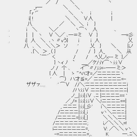
／ / ＼ ヽ
_r― ＼ ＼
「r '" ＼ ヽ i i
i| ! ＼ ＼ ∨人 |
八 ／ ＼ ＼ i }
. ｉ ＼ ＼／ ヽ⌒ヽ 人 ､
. | | ヽ ∨ ＼／ ､―＝ミ ∨ } ―=彡 
. ｉ| 人 ＼ ､ヽ 〃vう} i i 人 乂
八 ､ ＼ ＼＼＞ ソ ' 乂 } ＼ |iノ
､{＼ ＞ _（ } / / } 人_ ＼ 从
｀¨¨´ く / / ﾍ乂ノx-- ミ }／
} ヽィ ﾉ ` ＿_／ｸ'/:ｉＹ⌒ヽ:ｉ:ｉ:
ノ / 个 ､ イ⌒〃/:ｉ:ｉ=-―― ミ:＞
{ 人 | ゝ "ﾍﾊ才=／ニニニニニヽ
' ⌒） ハ才≦=／ ニニニニニニ=
ザザァ...... ' ⌒∨ //＼'ニニニニニニニニニi 
/ハ:ｉ:ｉ∨ ニニiニニニニニﾆ
ノ__,|:ｉ:ｉ|:i∨ ､ﾆ |ニニニニ== '
／_/= |:ｉ:ｉ|:ｉ:ｉ∨ ＼!ニニニニ==|
, ニニニ |:ｉ:ｉ|_彡' ｉ＼ニニニニ|
/ニニニニ|:ｉ:ｉ|_i vヽ＼ニニﾆ:|
/ニニニニ=|:ｉ:ｉ|_| ＼＼＼ニﾆ|
/ニニニニニニニ; i／＼＼＼=!
iニニニニニニニ=, V: ／＼＼ vヽ ザザァ.
-=ニニニニニニ=,､ K ―､ﾆ