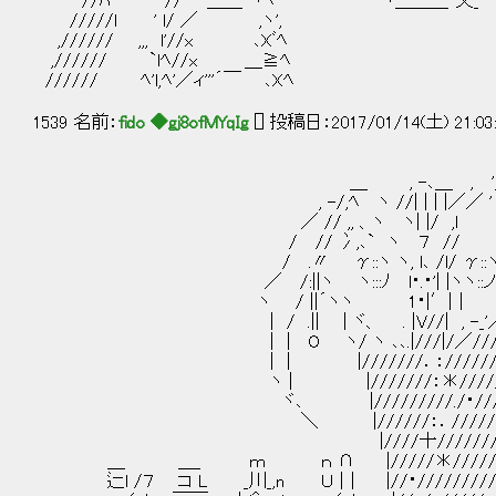
//ﾊ // ＿＿`ヾﾍ ヽ＿＿＿ 乂_
/////l ' l/ ／ ,ヽ',
,////// ,,, l'//x ､Xﾞﾍ
,////// `lﾍ//x ＿≧ﾍ
////// ﾍ'l,ﾍ'／ィ'''´￣ ､Xﾍ
1539 名前：
fido ◆gj8ofMYqIg
[] 投稿日：2017/01/14(土) 21:03
, 
＿ , -､＿ , ', -､ヽ- 
, -/,ﾍ ヽ //| | | |／／ ' ´ `.
／ // ,, 、ヽ ヽ| |/ ,l ､' 
/ // 冫,､` ヽ ７ // ´''` ||-
/ .〃 γ::ヽ ヽ, l､ /l/ γ::ヽ /||
／ /:||ヽ ヽ:::ﾉ l・.・'| |ヽヽ::ノ /
ヽ / ||´ヽヽ 1・|′|｜ // /
| / .|| | ヾ、 . |V//| , -_'
| | O ヽ/ ヽ ､､.|///|/／///
| | |///////．：/////////
ヽ | |///////：＊//////
ヾ､ |/////////./・///
＼ |//////：．//////
|////十///////
＿ ＿_ ｍ ｎ ∩ |///
辷l /７ コ L _川_,n Ｕ |｜ |/