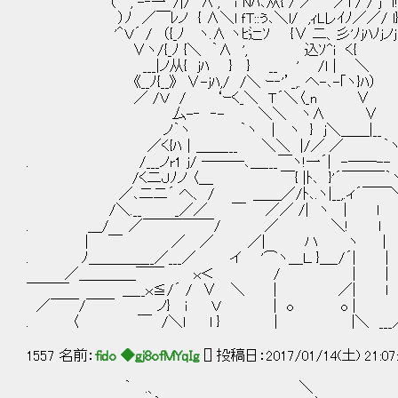
（ , -‐一' /|/ ∧', ｉ Nﾊ､从{ / ／ ／l / / j ｌ
）ﾉ ／￣ﾚノ { ∧＼l ｆT::ぅ､＼l/ ,ｨLレｲﾉ／／/ l
'＾Ｖ´ / （{_ﾉ ヽ.∧ ヽﾋ辷ｿ {∨ 二、彡'ﾉｊﾊﾉｊ
∨ヽ/{_ﾉ {＼ ｀∧ ', 込ｿ^i く{
___|ノ从{ jﾊ } } __ ' /ｌ |
《__ﾉ{__》 ∨-jﾊ,/ /＼ ｰ‐'’_,. へ-､-｢ヽ}ﾊ）
／ /Ｖ / ‘ｰく_＼ Ｔ´＼〈_n ∨
厶-‐ ‐- ＼＼ ヽ∧ ∨
ノ｀ヽ ｀ヽ | ヽ } ｊ＼＿＿|_
／く{ﾊ│＿＿___ ＼＼ |/／ ／ ｀ヽ 三
. /___ノr1 ｊ/ ───､＿___￣ヽ!一´| -
/く二Ｊﾉノ 〈＿ ￣{ |ﾄ､ }'´￣￣￣｀ヽ
／､二二´ へ、 / ＿＿／/ﾄ､.ヽ|__,.ィ´￣￣＼
/＼.__ _／／ ￣ ／／ /| ヽ | l 
. ＿/ ／￣￣￣￣￣/ ／ ＼! l 
| ￣ ／ ／ ／| ハ ヽ | '.
. ﾉ＿＿＿＿__／___／ イ '⌒ヽ＿Ｌ }＿_/´| |
／＿＿＿＿￣￣ ｘ＜ / | | 
￣￣￣ ＿__ｘ≦/´ / ∨ ＼ | ／| l
／￣￣/￣￣ ノ} i Ｖ | o o | ／
. 〈 ￣ /＼l l } │ |＼ ___
1557 名前：
fido ◆gj8ofMYqIg
[] 投稿日：2017/01/14(土) 21:07
｀ .、 ＼ :