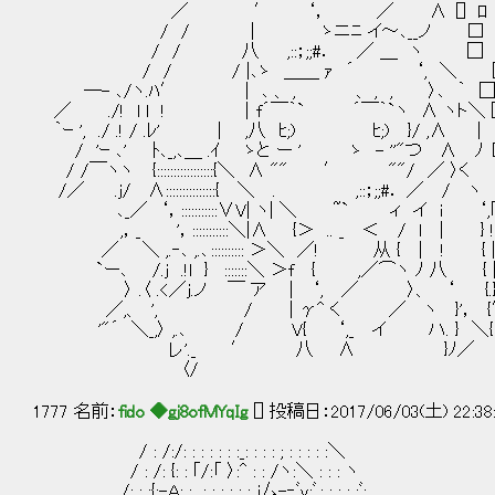
／ ′ ‘， ／ ∧ [] 
/ / | ゝニﾆ イ～､__ノ □ □ 
/ / 八 ,::；;;#． ／ ＿ ヽ 囗 
/ / / |､ゝ ＿＿ ｧ ´ ‘, 
―- ､/ヽ.ﾊ′ ｜ ､ 、 , 、 , , 〉､ ｀
／ ./! l l ! ｜f´￣｀` ´￣｀`ヽ ∧ ヽト＼
｀ｰ ', ./ .! / .ﾚ' | ,八 ﾋ;) ﾋ;) }/ 
/ 'ｰ ､' ﾄ､_,､＿ .ｲ ゝと ー ' ゝ - ''"つ ∧
/ /￣ヽヽ {:::::::::::::::::{＼ ∧ "" ′ "
/／ .j/ ∧:::::::::::::::{ ＼ . ,::；;;
､_／ ‘，:::::::::::∨V| ヽ| ＼ ~` ィ イ 
,，_ '，:::::::::::＼|∧ {＞ .. _ ＜ / l | }
／ ＼ ,.‐､ ,.､ :::::::::: ＞＼ ／! 从 { | ! { 
`ー､ /.j .!l } :::::::＼ ＞f { ,／⌒ヽ ﾉ 八 {
〉 .〈 .<／ｊ.ノ ￣ ア | ‘, ／ 〉、 ‘ {.
／,、 ', / | γ^ く ／ ヽ }'， {
'"´ ＼_,〉 ,.､ / V{ ‘,_ イ ハ. } ＼{
レ'._ ′ 八 ∧ }ﾉ／
〈/
1777 名前：
fido ◆gj8ofMYqIg
[] 投稿日：2017/06/03(土) 22:38
/ : /:/: : : : : : :_: : : : ; : : : : :＼
/ : /: {: : ｢/:「 〉:^ : : /ヽ:＼ : : : ヽ
/: : :{:-Ａ;_:_ : : : : : :_j厶-‐ﾞv:ﾞ,: : : : :ﾞ:、