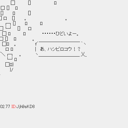
ﾛ 囗 [] ﾛ
[] ﾛ
[] ﾛ []
＼ [] ロ [] 。 。
 囗 ┌┐[] ﾛ ﾛ
 囗└┘ [] ロ
,∧ | 囗 ﾛ ﾛ ・・・・・・ひどいよー。
 ﾉ □ [] ﾛ 。
"/ ／ 〉く 囗ﾛ 。 f´￣￣￣￣￣￣￣￣￣ ｀ヽ
#． ／ / ヽ ロ ﾛ | あ、ハシビロコウ！？
i ‘,｢＼┌┐ 。 ヽ＿＿＿＿＿＿＿＿＿ 乂_
 ! └┘ﾛ
| 囗ﾛ}
 | }/
}
′
:02.77
ID:
Jjh9sKD8