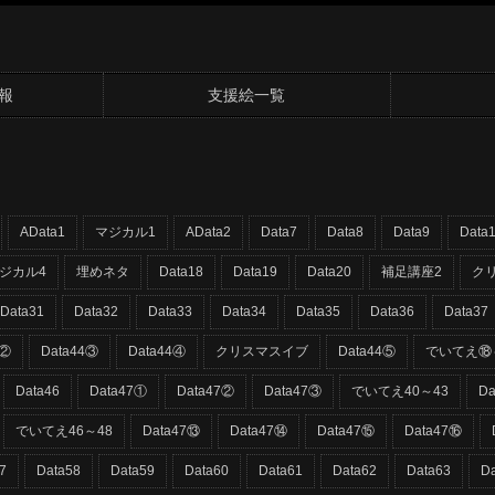
報
支援絵一覧
AData1
マジカル1
AData2
Data7
Data8
Data9
Data
ジカル4
埋めネタ
Data18
Data19
Data20
補足講座2
ク
Data31
Data32
Data33
Data34
Data35
Data36
Data37
4②
Data44③
Data44④
クリスマスイブ
Data44⑤
でいてえ⑱
Data46
Data47①
Data47②
Data47③
でいてえ40～43
Da
でいてえ46～48
Data47⑬
Data47⑭
Data47⑮
Data47⑯
7
Data58
Data59
Data60
Data61
Data62
Data63
D