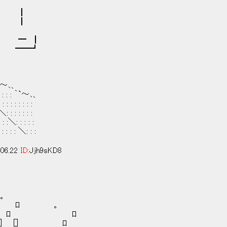
. ′ ┃
／ / ┃
丶`{ ━ ┃
: :从/ ━━┛
''～､、
: : : ｀`～､、
: : : : : :
: : : : : :
 :＼: : : : :
 : : : ＼: : :
:06.22
ID:
Jjh9sKD8
。
] ﾛ 。
 ﾛ ﾛ
] [] ﾛ