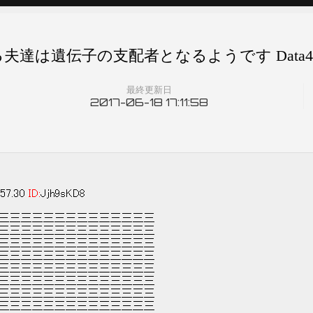
夫達は遺伝子の支配者となるようです Data4
最終更新日
2017-06-18 17:11:58
:57.30
ID:
Jjh9sKD8
三三三三三三三三三三三三三三
三三三三三三三三三三三三三三
三三三三三三三三三三三三三三
三三三三三三三三三三三三三三
三三三三三三三三三三三三三三
三三三三三三三三三三三三三三
三三三三三三三三三三三三三三
三三三三三三三三三三三三三三