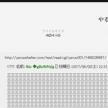
やる
ファイルサイズ
404
KB
http://yaruoshelter.com/test/read.cgi/yaruo001/1489236667/
1771 名前：
fido ◆gj8ofMYqIg
[] 投稿日：2017/06/03(土) 22:31
三三三三三三三三三三三三三三三三三三三三三三三三三三
三三三三三三三三三三三三三三三三三三三三三三三三三三
三三三三三三三三三三三三三三三三三三三三三三三三三三
三三三三三三三三三三三三三三三三三三三三三三三三三三
三三三三三三三三三三三三三三三三三三三三三三三三三三
三三三三三三三三三三三三三三三三三三三三三三三三三三
三三三三三三三三三三三三三三三三三三三三三三三三三三
三三三三三三三三三三三三三三三三三三三三三三三三三三