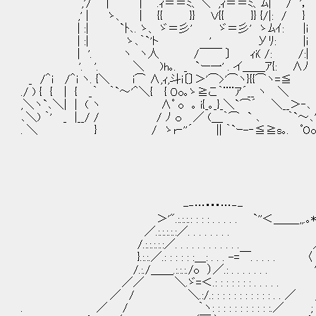
,'/ | | .ｨ＝＝ﾐ、＼ ,ｨ＝＝ﾐ、ﾑ|
,' | ゝ、 | {{ }} Ｖ{{ }} {/|: / } ⌒
| :| `ﾄ､. ゝ、 ゞ＝彡' ゞ＝
| :| ゝ､｀`'ト ' Уﾘ: |
| '. ヽ ヽ人 /￣￣ 〕 ｨi
'. '. ＼ )h｡. _ `ー一' . イ＿＿ｱ
_ /＾i /＾i ヽ. {＼ i⌒ ∧,ｨ,斗i〔〕＞'⌒>'⌒ヽ}{{⌒
./ ) { { | { _｀ ｀`～'＾＼{ { ０o｡ゝ≧こ｀¨¨ｱ´__ 
,＼ヽ`､＼| | ( ヽ ∧ﾟ o ｡ i{_｡_}_＼`⌒´ 
､＼) ｀' _ |__/ / / ﾉ ｏ ／ (＿｀⌒ ` ､ ｀`～､
. ＼ } / ゝr‐''´ || ｀`ｰ-‐≦≧s｡. ﾟOo
／
／ |＿
-‐…･･･…‐- ィi〔
＞'".:.:.:.: : : : . . . . . `''＜＿＿_,,.
／.:.:.:.:.:／. . . . . . . 
/.:.:.:.:.:／. . . . . . . . . . . .
}.:.:.／.: : : : : :＿: . . . -=￣. . . . . 〈
/.:./＿＿.:.:.:./o ）／.: . . . . . . . '
／／ ＼.ゞ=＜.: : : : : : : . . . . . 
／ / ＼.:/.: : : : : : : : : : : . . ／
. ／ / ｀ヽ: : : : : : : : : : :.／