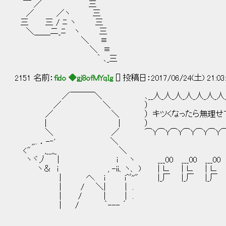
￣ ／ 三
／ ／ヽ 三
三 三 / ﾆ ヽ 三
＼＿＿二_ﾆ ヽ 三
＼ ≡
＼ ≡
｀ ､_三
2151 名前：
fido ◆gj8ofMYqIg
[] 投稿日：2017/06/24(土) 21:03
／￣￣￣＼ ､__人_人_人_人_人_人_人_人_人
／ ＼ ）
／ ＼ ） キツくなったら無理せず言う
| | ）
＼ ／ ⌒Y⌒Y⌒Y⌒Y⌒Y⌒Y⌒Y⌒Y⌒
,,.. ．-‐' ＼
<" ,__,,_ ＼
ヽヾ丿 | i ヽ ___00 ___00 ___00 __
ヽ＆ i , -ii、ヽ、 ) | ∟ | ∟ | ∟ 
| へ. i i^ﾞ''" |_厂 |_厂 |_厂 
| / ＼| | .
| / | | .
| / ｀--- ´