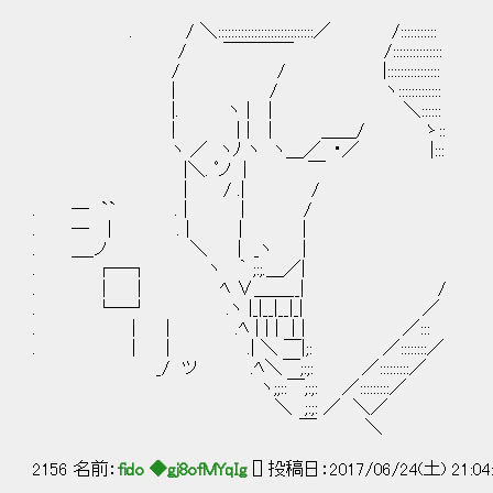
. / ＼:::::::::::::::::::::::::::::／ /:::::::::::
/ ￣￣￣￣ /:::::::::::::::
/ / |::::::::::::::::
| / ヽ:::::::::::::
|. ヽ | | ＼::::::
| | | | ＿＿/ ゝ::
ヽ ／ ヽﾉ ヽ ヽ＿／ ・／ |::: ・・
|＼. ﾟノ | ￣
| / .| /
. ─ `` . | | / 秋山さ
. ─ │ . | | |
. ＿_ノ ＼ | _ヽ |
. ┌─┐ ヽ ｀ ;:;.＿／| f´
. │ │ ﾍ ∨＿＿__| / | ・
. └─┘ .ヽ |_|__|__|_| ／ 
. | | .ﾍ | | | | | ／:::
. | | .| ＼ ￣|;: ／::::::::／
_/ ツ .ﾍ＼￣;:;: ／:::::::::／
ヽ;;::￣;:;: ／:::::::::／
＼ ;:;: ／ ＼／
￣ ＼
2156 名前：
fido ◆gj8ofMYqIg
[] 投稿日：2017/06/24(土) 21:04