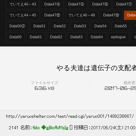
でいてえ40～43
Data47④
Data47⑤
Data47⑥
Data47⑦
でいてえ44～45
Data47⑫
でいてえ46～48
Data47⑬
Dat
Data50②
Data51
Data52
Data53
Data54
Data55
Data60
Data61
Data62
Data63
Data64
epilogue
やる夫達は遺伝子の支配者と
ファイルサイズ
最終更
636
2017-06-25
KB
http://yaruoshelter.com/test/read.cgi/yaruo001/1489236667/
2141 名前：
fido ◆gj8ofMYqIg
[] 投稿日：2017/06/24(土) 21:00