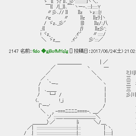
ゝ {{ 介 }}､_彡':::::::::::::}ヽ＼､
￣{{ ﾉ|__}}､￣｀ヽー-､::::}::::::Y
〃彡､// }} }}z ゝz::::|;!
ﾊz 〃 }}z }}zﾘ:|ヽ
/ ゞz､_彡'ﾞ ||} }}z/::八
,:{{ jﾘ }}z彡';
! ヾz_ ,ｲ'ﾞ 〃::::::/
＼ ゞz＿ ,ｲ'ﾞ 彡'::::／
2147 名前：
fido ◆gj8ofMYqIg
[] 投稿日：2017/06/24(土) 21:02
＿＿＿＿＿ ｜／
／ ヽ ─
／ ＼ ミ川川川川川川川川
／ ､ ＼ 
/ `ー- ヽ 三 なんとか皆、
| ､＿＿ |
ﾉ └┘ / | 彡川川川川川川
(､ !_j |
{`ー-' / ミ川川川川川川
＼ ,, -===ﾆﾆﾆﾆ==
ソ´:::;;;;;;;:;;;;;;;;;;;;;;;;;;;;;;;;;;;;;;
＿＿＿〉:／ |i 
／| :::::::::::::::::::::::::::::::::::::::::::
/ .| ::::::::::::::::::::::::::::::::::::::::::::|::: |:::::::|