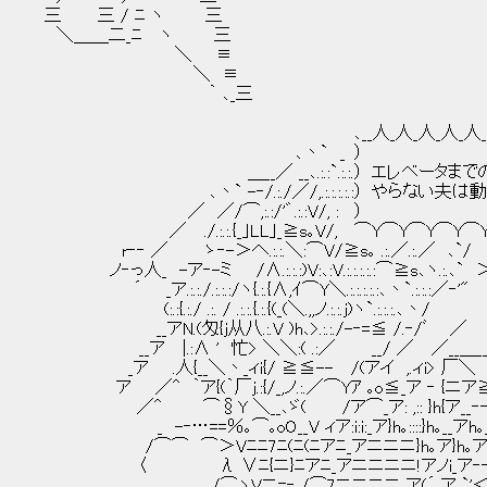
三 三 / ﾆ ヽ 三 |::i :: :: :: :: ::',{´iﾃﾁ,
＼＿＿二_ﾆ ヽ 三 |::!',:: i:: :: :: ::, 弋_
＼ ≡ リ ヽ:|:: :|: :: ヽ !:: :
＼ ≡ '!ヽ,|:: :: :: i ' |:: :
｀ ､_三 | :: :: :::! u __, |:: 
|:: :: :: :::＼ ￣ ,!:: :: 
､__人_人_人_人_人_人_人_人_人_人_人_ 人 .. ､ , '
､丶` _ ） （ :: :: :>-,.´ ／|
＿__／ __､.:.:`.:.:.） エレベータまでの道は開い
､丶` -‐/.:./／/,.:.:.:.:.:） やらない夫は動けない・
／ ／/⌒,:.:/'゛.:.:V/, : ） （ ／
／ ./.:.:.{_｣LL｣_≧s｡V/, ⌒Y⌒Y⌒Y⌒Y⌒Y⌒Y⌒Y⌒Y
r‐‐ ／ ゝ‐-＞へ.:.:.＼:⌒V/≧s｡ .:.／.:.／ ､`/ / |:: 
ノ‐っ人_ -ア‐-ミ /∧.:.:.:)V:､:V.:.:.:.:.:⌒≧s､ヽ.:.､` 
´ _ア.:.:./.:.:.:/ヽ{.:.{∧,ｲ⌒Y＼.:.:.:.:.:､丶
(:.:{.:./ .:. / .:.:.{.:.{(_(＼.,,ノ.:.:.j)ヽ`.:.
__アN.(匁{j从八.:.V )h､>.:.:./-‐=≦ /.
__ア |.:∧ ' 忙> ＼＼:( .:／ __/ ／ ／__
_ア .人{__＼丶_ィi{/ ≧≦-- /(アイ ,.ィi> 厂＼
ア ／^ ｀ア{(｀厂j.:{/_,ノ.:.／⌒Yｱ ｡o≦_ア ‐ {ニア≧s ｢│ } .} 
／^ ⌒§Y ＼__､ゞ( /ア⌒_ア: ,:: }h{ア__‐‐‐_ L_フ 
_ -‐…==％｡⌒｡oO__V ィア:i:i:_ア}h｡::::}h｡__アh｡
/⌒⌒ ⌒＞Vﾆﾆ7ﾆ(ﾆ(ﾆアﾆ_アニニニ}h｡ア}h｡ア⌒7‐ｱﾟ
〈 λ ∨ﾆ{ニ}ﾆアﾆ_アニニニニ!アノi_ア‐‐‐‐ｱﾟ l ::
/⌒ヽVニ=‐ /⌒7ニニニニ_ア(´_ア `'＜ｱﾟ _,..-‐| :