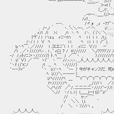
｀￣｀ ´￣ ー-- ==-───-┴'=、 :::::....__、 :j
￣￣ .＞+f.〈 .! /´,.--ﾞv'´￣. 
（__ノi':､ ｀ヽ ＞-'´ ∨ヽ ＼
,..-=ｰ-.､＿_,（j＞-=' ´ ） } / ＼ノ /:/::
/ｨ7._. ＿＿ _,... -＜ !. ＿
_ -‐-､ _ /〃,ｫ _,ｨ -77¨ヽ ヾ:. 
, /ｰ,/ ヽ､＼＼ー-, -'' へ i/:.:.:.:.', ｀ ﾞ
, ィ/l /l >< _ﾊ ヽ. ﾍ /ヽ, l´i＼' ＼.:.:.:.:.:.
|'ｳ"/ l ハェｪ ィﾆ'ｰl'ﾊ ﾍ ｌ ｌ l l /l_i, ｀`ヽィ
lヽ/ l l ∨ ﾍ l l ﾍ l l l l /"´i; "`-,
lｙヽﾍ￣､_／//// l ､|ｴエﾆ"l l l ,ィﾆﾆ ∨/,l ｰ' ／
/'l , ／ゝ/////く- ､ l ､` ｒlﾆl ７ / lｲ////// ＼/7
-/ /,ィﾄ/ﾆ＞ヽ//////〉 ﾄ､ﾍ￣ ,l ／￣ヽ , 〉////
ヽ l/´∨〉 ／ ￣` ゝl`´ ヽ ￣´//,-,-,- ､__人_人_人_人_人_人
`ヽﾒ l_l`Kソ /l ､,, ﾍ ヽ//
`ーｰｿ='" `ヽ l//ヽﾍ `ｰ- ） 今がチャンスだ、
ﾍ l///＼ー―― ） （ '^ゞ
l/ﾍ/////ﾍ ＿ ⌒Y⌒Y⌒Y⌒Y⌒Y⌒Y⌒Y
lﾍ'//////ﾍ _ __///ハ ／/
＼/ﾍ//l` ／`/､二二二二ヽ////`ｰ'//l Ｙ ／:.:.:.:.:.:.:{
＼// ヽ/ l､.l l l＿＿l―l l彡'"l/'´ ,':.:.:.:.:.:.:.:.:.:./:.:.
// ､´ ｔ-;-'￣` l /:.:.:.:.:.:.／:.:/:i:.:.:.:.:.
'/ ＼＼ l_l､ ゜ /:.:.:.:.:／:.:.:/:.ﾘ|:.:.:.
/ ＼ ヽ ｿ//ハ 。 ／:::::／／!:./|:/, |:.:.:.
､__人__人__人__, ､__人__人__人__, ／:.:.:.:.:|:.