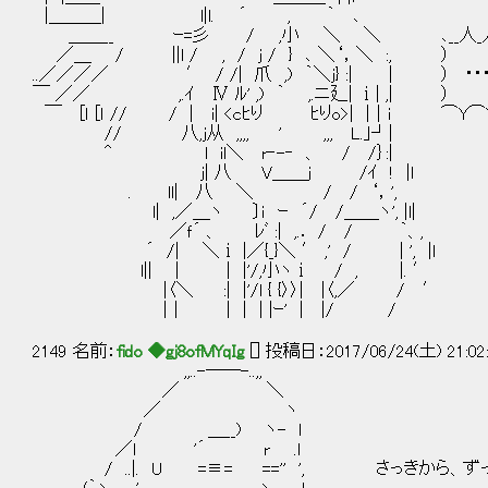
|＿＿＿| l|l. ´ , ｀ ､
＿＿__ ｰ=彡 / ,小 ＼ ＼ ､__人_人_人
／＿ / ||l / , / j / } ､ ＼‘，＼
..／／／／ ′ / /| 爪 ,) ｀＼j} :| | ） ・・・
￣ ／／ ,.ｲ Ⅳ ﾙ' ,) ｀ ,.ニ廴| ⅰ|
￣ [ｌ [ｌ // / | i| <cﾋり ﾋりo>| |｜ｉ ⌒Y⌒
// 八,j从 ,,,, ' ,,, L.｣┘|
^ l il＼ r‐-‐ 、 / /｝:|
j| 八 V＿＿j /ｲ ! |l
. ll| 八 ＼ / / ‘，',
l| ,／＿ヽ 〕ｉ ｰ ´/ /＿＿ヽ', |l|
／ｆ´ 、 ﾚﾞ :| ,.． / / ｀、,
´ /| ＼ⅰ |／{_}＼ ′ ,' / | ', |l
l|| | | |'/,小ヽⅰ / , |. ′
|〈＼ :| |'/l { {〉〉| |〈,／ / ′
|｜ | | | |ｰ' | |/ /
2149 名前：
fido ◆gj8ofMYqIg
[] 投稿日：2017/06/24(土) 21:02
,,..-――-..,,
／ ＼
／ ヽ
/ ＿__) ヽ- l
／l '´ r .l
/ ..|. U =≡= =='' ', さっきから、ずっ