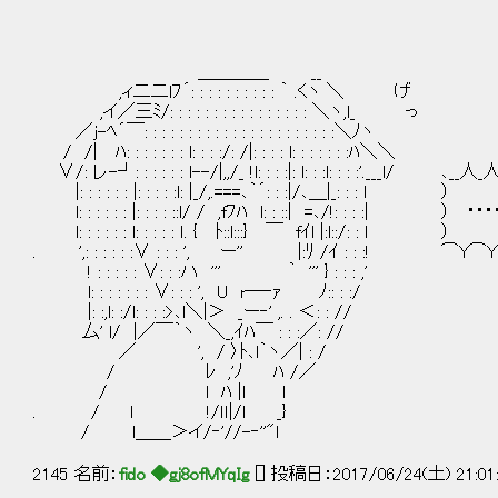
＿＿＿＿ __
,ィ二二lﾌ´: : : : : : : : : : ｀ .くヽ ＼ げ
,イ／三ﾐ/: : : : : : : : : : : : : : : : ＼ヽ,l_ っ
／j-ﾍ´￣: : : : : : : : : : : : : : : : : : : : : :＼ﾉヽ
/ /| ﾊ: : : : : : : l: : : :/: /|: : : : l: : : : : : :ﾊ＼＼
∨/: レ-┘: : : : : : l--/|,,/_ !l: : : :|: l: : :l: : : :'.___l
|: : : : : : |: : : : :l: |_/,.===､｀´: : :|
l: : : : : : |: : : : ::l/ / ,fﾌﾊ l: : ::| =､/!: : : :
l: : : : : : l: : : : : ｌ. { ﾄ::l:::} ￣ fｲl
. ',: : : : : :∨ : : : ', ー'' |:ﾘ /ｲ : : :! 
! : : : : : ∨: : :ハ ''' ｀ ''' } : : : ,'
l: : : : : : : ∨: : : ', U r─‐ｧ ﾉ:: : :/
|: :,l: :/l: : : :>､l＼|＞ _ー‐' ,. . ＜: : //
厶' l/ |／￣｀ヽ ＼_,ｲﾊ￣ : : :／: //
／ ', / 〉ﾄ､l｀ヽ／| : /
/ ﾚ ,'ﾉ ﾊ /／
/ l ﾊ |l l
. / l !/ｌｌ|/ｌ _}
/ l＿＿＞イ/‐'//-‐''"l
2145 名前：
fido ◆gj8ofMYqIg
[] 投稿日：2017/06/24(土) 21:01