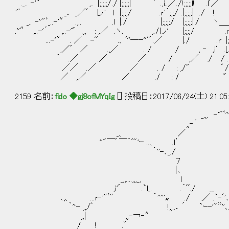
._.. ‐'″ ,.. |;;;;;/ ./ |;;;;;| ゛ .,i..／./!;;;;;l! .lﾞ／ .ﾞ./,i
'" _． _／゛ レ' l |;;;;/ .r'´;;;/ .|;;;;;| ./ ! .;
_.. -''"ﾞ_..-'″ .,.. .ｌ |./ |;;;;;/ |;;;;;| / ヽ＿_. 
.''″ ,..-'´ ,..-'" .,, : ,／ .ヽ、 ,./ レ' |;;;;/ .r
...-'″ . ／ -" .、ﾞ''―ｰ''ﾞ゛.／ |./ .r |;;;;;/ .l|
,／゛ ／ .,／ . / ./ , ‐ ,i′.レ' ., |;;;
´ .／ .／ ／ / ,／ ./ / ./ / . 
／／ .／ ／ . / : ,/" ゛/ ./ 
／ ,／ ／ ./ : / " / / 
2159 名前：
fido ◆gj8ofMYqIg
[] 投稿日：2017/06/24(土) 21:05
_,,, ‐'"ﾞ''ｰ ....,,..
,,‐´ ﾞ'-
_、 ／ 
''"￣゛￣´ﾞ"'ｰ ..、 .
｀''-､_./
７ 
|､ /
_,,....,,,_, l __彡 
,i'゛ .`l_. .｀ﾞﾞ./ 
､,、 ...r‐'"ﾞ" ｀'''''〟 ./ .／ .
｀''ｰ ,,ﾉ゛ !,,..．´ `ｰ-'
,,| ,,-￢‐″ 
/ ! .゛ ﾞl.,,