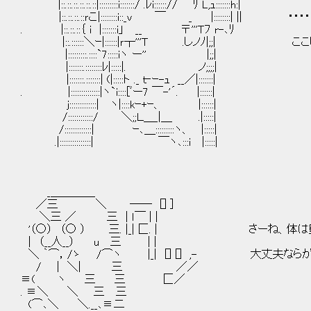
|::.::.::.::.::.::|:::::::::i:::::::/ .ﾚi::::::// ﾘ L,ｭ:::::::h:|
|::.::.::.::ｒこ|::::::::i::_ｖ ￣ _ |::::::::| ||
. |::.::.::｛ i |:::::::i」 __ 〒'''Ｔﾌ r-､ﾘ
|::.::::::＼ｰ|::::::|ｒ┬'''Ｔ .しノﾉ|;;
|:::::::::.::::`7:::::iヽ ー'' |;;|
|:::::::.::::::::ﾚ|:::::|. ノ;;;;|
|:::::::.:::::::| (|:::::ト ._ ｔ‐ｰ-ｭ __／|:::::::|
. |::::::::::::::|ヽ`i::::[ﾞー7 ￣-'´. |::::::|
j:::::::::::::| ヽ|::::kｰ+ｰ、 |::::::|
/::::::::::::/ ＼;;Ｌ＿_|＿ .|:::::|
/:::::::::::::| ｰ､＿:::::::::ヽ、 |:::::|
.|:::::::::::::::| ￣ヽ､:::i |:::::|
_＿＿＿＿
／三 ＼ ―― [] ]
＼三 ／ 三 | ｌ￣ | |
'（○） （○ ） 三. |_| 匚. | さーね、体は動く
| （__人__） u 三 | |
＼ ｀⌒，/ゝ /⌒ヽ |_| [] [] ,- 大丈夫なら
/ | ＼| 三 ／／
≡( ヽ 三 三 匚／
. ≡＼ ＼ 三 三
(⌒､＼ ＼.__､≡二