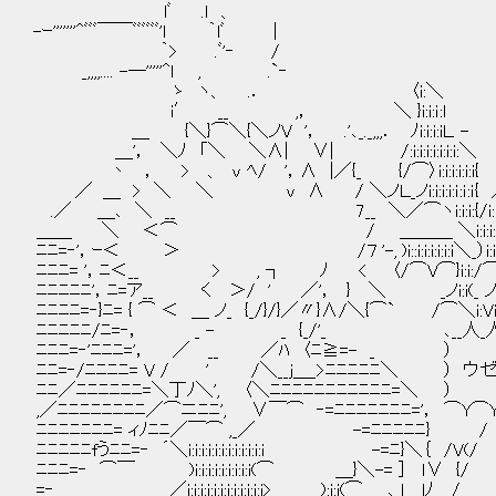
lﾞ .ｌ 、 ‘ ＼.
-ｰ'''''''^ﾞﾞﾞ￣￣ﾞﾞﾞﾞﾞﾞ'l ｀l
｀> .ﾞ'‐ / '､
_,,,,.... -―'''''^l , .`‐ !
ゝ ヽ、 .． 〈i:＼ <゛ .,,,,_ ｀'
i′ __ ,， ＼ }i:i:ｉ:l / .,./ ｀'ｰ
＿ {＼}⌒＼{＼ノV '， .'､_._,,,． ﾉi:i:i:i
＿'， ＼ﾉ 「＼ ＼∧| ∨| /:i:i:i:i:i:i:i:＼ ,i 
丶 ， > 、 v ﾍ/ '，∧ |／{_ {/⌒〉i:i:i:i:i:i{ ,
／ ＿ > ＼ ＼ v ∧ / ＼ノＬ_ノi:i:i:i:ｉ:ｉ:ｉ{ ／} '.
.／ ＿､ ＼ __ 7__ ＼／⌒ヽi:i:i:{/i:i:i:{
＿＿ ＼ ＜⌒ / ＿＿＿ ＼i:i:i:i:i:'， __／i
ﾆﾆ=‐'，ｰ＜ ＞ /７ '-, )i::i:i:i:i:i:i＼_）i:i:i:i:iＬ／i:i:i
ﾆﾆﾆ= '，ﾆ＜__ > , ┐ ﾉ < 〈/⌒V⌒}i:i:/⌒）i:i:i:i:i:i:i:i:i:i
ﾆﾆﾆﾆﾆ'，ﾆ=ア__ く ＞/ ' ／'， } ＼ _ノi:i(_ ノ
ﾆﾆﾆﾆ=‐}ﾆ= { ⌒ ＜ ＿ ノ_ {_/}/}／〃}∧/＼{⌒` /⌒＼i:Vi:i:i:i:} }i:
ﾆﾆﾆﾆﾆ/ﾆ=‐， _ - _ {_/'_ ､__人_人_人_人_ 人
ﾆﾆﾆ=‐'ﾆﾆﾆ='， ／ __ ／ﾊ 〈ﾆ≧=- _ ） （_/
ﾆﾆ=‐/ﾆﾆﾆﾆ= V / ' /＼__j＿_>ﾆﾆﾆﾆﾆ＼ ） ウゼエ！！ （i:i
ﾆﾆ／ﾆﾆﾆﾆﾆﾆ=＼丁ﾉ＼', 〈＼ﾆﾆﾆﾆﾆﾆﾆﾆﾆﾆﾆ=＼ ） （
,／ﾆﾆﾆﾆﾆﾆﾆﾆ／⌒ニﾆﾆ', ∨￣⌒ ‐=ﾆﾆﾆﾆﾆﾆﾆ='， ⌒Y⌒Y⌒Y⌒Y
ﾆﾆﾆﾆﾆﾆﾆ= ィﾉﾆﾆ／￣⌒ ,_／ -=ﾆﾆﾆﾆﾆ} / ⌒＼i:i:i:i:
ﾆﾆﾆﾆﾆfうﾆﾆ=‐ ´＼i:i:i:i:i:i:i:i:i:i:i:i -=ﾆ}＼｛ /V(
ﾆﾆﾆ=‐ ⌒￣ )i:i:i:i:i:i:i:i:i(⌒ ＿}＼-= ] ｌ∨
=‐ ／i:i:i:i:i:i:i:i:i:i:i:i> ):i:i(⌒ ､_l lﾉ /