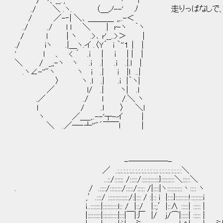
/｀ヽ、__.', ヽ l
./ ＼ .ヽ. （＿ノ--' ﾉ 走りっぱなしで、
/ ／-‐| ＼､ ＿＿＿_ ,,..-＜
./ ./ l l ＼ | r-ヽ ｀ヽ
/ l | ヽ .>､ r'__..>＞ |
./ iヽ .|＿ヽ.イ .〈Y´ i ｀''１ | |
' l 、 < ´ .i | i | | |
＼ / _,,-ヽ ヽ .i .| .i .|.l |
.ヽ∠-''"ヽ ヽ i .| i |l ..|
〉 ヽ .l .| .i |｀ヽ|
／ l/ .| ヽ| .l
.／ ./ l /.＼ ヽ
l / .l 〉 ＼l
ヽ ／＿_,..--'┬-イ |
＼ .／―‐┴''"´￣￣l |
-─────-
／ .:.:.:.:.:.:.:.:.:.:.:.:.:.:.:.:.:.:.:.:.:.:＼
..::/:::::: /:::::/::::::::::::}:::::::::＼:::::＼
. / .::::/::::::::/:::::/::::: /|::::|ヽ::::::::::丶:::: ヽ
,′.:::/ ::::::::::::::/:|::: / :|:: i |::::}:::::::::!::::::::i
ｉ..:::::::|::::::::::l:: / |::/ |::;′|::∧ :::
|:::::::::|::::::::::|:::|￣|:厂 |/ j/⌒|:::::| ::::: |