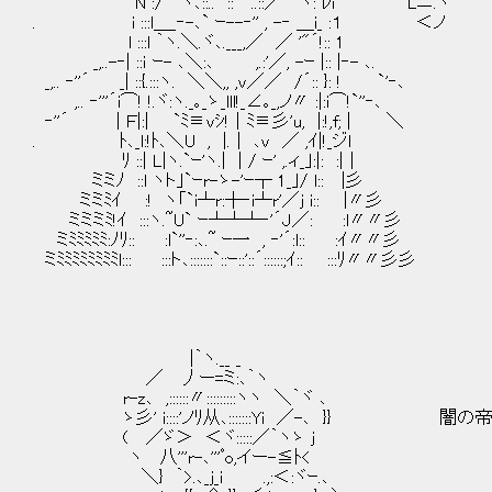
N :/⌒ヾ､::.. :: ..::／⌒ヽ: ﾚi Lニ.ヽ
. i :::l＿_‐-､` ｰ--‐'' , -‐ ＿i_ :１ ＜ノ
l :::l ｀ヽ.＼.ヾ､.___,／ ／ '"´!:: 1
_,..-‐| ::ｉ ｰ- ､＼:､ ,.:'／, -ｰ |:: |‐- ､.
_,.. ‐''´ _| ::{.:::ヽ. ＼＼,, ,v／／ /´:: }
,.. ‐'''´i⌒! !.ヾ:ヽ._｡_ゝ_lll!_∠｡_,ノ〃 :|:i⌒!`''‐､
‐''´ | Ｆ|:| `ﾐ≡vｼ!│ﾐ≡彡'u, |:!,f; |
. ﾄ､_l:!ﾄ､＼U , |.│ ､v ／ ,ｲ|!_ジl
ﾘ ::| L|ヽ.`ｰ'ヽ.| | / ｰ' ,.ィ_｣:|: :|│
ミミﾉ ::l ヽト｣`ｰr-ゝ-'ｰ┬ 1_｣/ l:: |彡
ミミﾐｲ :! ヽ「`i┴r:┼‐i┴r'／j i:: |〃彡
ミミミﾐ!ｲ :::ヽ.~U` ｰ┴┴┴‐'´J／: :l〃〃彡
ミﾐﾐﾐﾐﾐ:ﾉﾘ:: :l`''‐:､.~ ｰ一 , ‐'´:l:: :ｲ〃〃彡
ミﾐﾐﾐﾐﾐﾐﾐﾐl::: :::ト､:::::::`::ｰ::'::´::::::;ｲ:: :::ﾘ〃〃彡彡
|｀ヽ.__ _
／ 丿ー=ミ:､｀ヽ
r-z､ ,::::::〃:::::::::ヽヽ ＼｀ヾ ､
ゝ彡' i::::'ノﾘ从､:::::::Yi ／-､ }} 闇
( ／ゞ＞ ＜ヾ:::::／｀ヽゝ j
ヽ 八'''r-､'''ﾟo,イー-≦ﾄ<
＼} ｀>.､_j_i .,:＜:ヾｰ.､