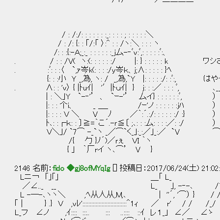
/ : /:/: : : : : : :_: : : : ; : : : : :＼
/ : /: {: : ｢/:「 〉:^ : : /ヽ:＼ : : : ヽ
/: : :{:-Ａ;_:_ : : : : : :_j厶-‐ﾞv:ﾞ,: : : : :ﾞ:、
. / : : /V( ヽ:(: : : : : :/ |: } : : : : : 
. :ﾞ: : :〈 `,ｧ岑k(: : : :/y岑ｋ、j;∧: : : : : }ﾍ
{: : :小 Ｙ _,為, ヽ: / _,為,`Y |: : : : :/: :ﾞ:
. ∧: : 'ｖ〉 { |ﾄuｲ| '′|ﾄｕｲ| } j: : :／ : : : ﾞ,
| : ＼｣Y `-‐'’ 、 `ｰ-'’ 厶イ} : 
|: : : 个i、 _ ＿_ /ｰ'ノ : : : : : :
|: : : : Ｖ ＼ V ﾉ ／｀:´.:/: : : : : :/ 
ﾄ､: :┌ｋ: : 〕≧=｀こ´.-ｒ≦〔 ;､: : :厶
Ｖ＼｣/ `7⌒ -_`ヽ _／⌒`く_｣:_:／｣_:／ `V ⌒
/{ 勹 }ﾉ´)／ｒぇ ＶI ｀ヽ
{ ｣ ｀厂rイ ヽ､⌒’ V }
2146 名前：
fido ◆gj8ofMYqIg
[] 投稿日：2017/06/24(土) 21:02
Lニ￢ ｢｣｢｣ ＿「 L_
／∠.._ __ L_ ｣, -‐-､ /
L -─-､ヽヽ＼ ,ﾍ从人从,M,､ | ''´, '⌒） } / 
｢│ } .} Ｖ ,vﾚ'::::::::::::::::::::::::::::::＾1ｨ ／ r' / / /_/
L_フ ∠ノ ,ｲ:::: :::.. ::: ..:::: ::ｲ レ１_」 ∠／ ∠ゝ