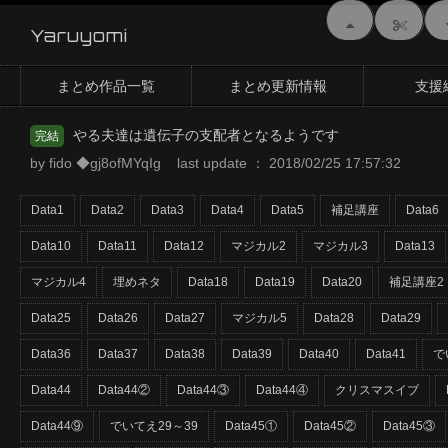
Yaruyomi
まとめ作品一覧
まとめ更新情報
支援
やる夫達は遺伝子の支配者となるようです
完結
by fido ◆gj8ofMYqIg last update ： 2018/02/25 17:57:32
Data1
Data2
Data3
Data4
Data5
補足講座
Data6
Data10
Data11
Data12
マジカル2
マジカル3
Data13
マジカル4
埋めネタ
Data18
Data19
Data20
補足講座2
Data25
Data26
Data27
マジカル5
Data28
Data29
Data36
Data37
Data38
Data39
Data40
Data41
で
Data44
Data44②
Data44③
Data44④
クリスマスイブ
Data44⑨
でいてえ29～39
Data45①
Data45②
Data45③