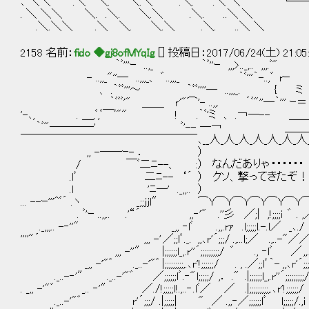
､ ＼＼ .＼ ＼. ＼.＼ .＼. .＼ ＼ └─
. ＼ ＼＼ ＼. .＼. ＼.＼ .＼. ..＼ ＼
.＼.＼＼ .＼ ＼. ＼.＼ .＼. ..＼ ＼
2158 名前：
fido ◆gj8ofMYqIg
[] 投稿日：2017/06/24(土) 21:05
｀ﾞ'''ｰ ..,_ ｀ﾞ''ｰ ,,,>.._,.. ,,,.ﾞ
- ..,,_"''― ..,,,_、 ゛..,,,_ ｀ﾞ'''｀-..,゛ 
、 .｀ﾞﾞ'''～ ｀ﾞﾞ''''― ..,,,_. { ミ ｀'-、
｀ﾞﾞﾞ'" ＿＿ ｒ'"⌒'- ..,,. ´ﾞ"''―｀''' ｰ＝ .
'-､, . ＿,ﾞ,ﾞ￣ﾞ"" ! .｀ﾞ'ミ 、 .￢―-- ＿
｀ﾞ"────' ﾞ'-- ―￢ ＿＿
￣￣￣￣￣￣￣￣￣￣￣￣￣￣￣￣ ､__人_人_人_人_人_人_
,, -――ｰ- ． ） （ ﾞ.
/ ￣ﾞ二ﾆ--、 : ） なんだありゃ・
.lﾞ 二ﾆ-- ‘´ ） クソ、撃ってきたぞ！？ （
.l 'ﾆ―' ._,,.. ） （ ， 
... --ｰ'''^ﾞ´ .ヽ _;;jjl″ ⌒Y⌒Y⌒Y⌒Y⌒Y⌒Y⌒Y⌒Y
. ﾞ'ｰ ..,,.. .'“´ ,,‐'" .''彡 ／;| ,!;;;;i ゛
._,,,.. -‐''" _,, ‐lﾞ . ,,.rｧ .l;;;;;l.-.l／ _､
''''"´ ,,, -' ／;;lﾞ ._. ,,､r'´;;;/ .,...l;／ .,..-
,,, -''″ |;;;;;;l_,.r''´;;;;;;;;;/ ゛ ., ‐lﾞ ／ ,,.rｧ
_,, -'"゛ ._..-'"゛ |;;;;;;;;;,.､r'!;;;;;;/ . , .／;;lﾞ ｀- ,,､r
._..-‐'″ ._..-'"゛ ／;;;;;;lﾞ .‐" l;;;;;/ ,． ." .|;;;;;;l_,.r''´;
. _,, -'"゛ _.. ‐'″ ／./!;;;;;l!.,..‐ .lﾞ／ ／ .|;;;;;;;;;,.､r'!;;;
._..-'"゛ r'´;;;/ .|;;;;;| " ／ .,,‐／;;;;;;lﾞ l;;;;;/.,i / ,i . 