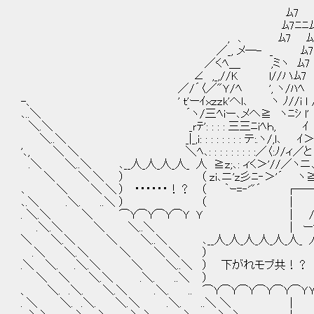
＼ ＼. ＼..＼ 
ﾑ7 ﾑ7ﾊﾏヽ .＼ .＼
ﾑ7ﾆﾆﾑ7 VﾑV ＼ ＼.
, ､ ﾑ7 ﾑ7 ＼. ..＼
／_, メ―- _ ﾑ7 ﾏﾆﾆﾆﾆ7 
／くﾍ＿ ,ミヽ ﾑ7 ﾑノV ﾏﾆﾆﾆﾆ
∠ ,_,//K l//ハﾑ7 ´ l ﾑ7¨´
／/´〈／"Ｙ/ﾍ ', ヽ/ﾊﾍ / ﾑ7 ﾑ7
-、 ' ｔ'ーｲｘｚｚk'へl､ ヽ ﾉ//i ｌ
､..＼ ´ヽ/三ﾍiー､メへ≧ ヽﾆ
＼.＼ _ｒﾃ': : : : 三三ﾆi
＼..＼ _|_,i: : : : : : : : 
'､, ＼ ＼ ＼ﾍ､: : : : : : : 
.＼ ＼..＼ ､__人_人_人_人_ 人 ≧ｚ
＼ ＼ ＼ ） （ ｚi､ニ'ｚ
､ ＼ ＼ ＼ ） ・・・・・・！？ （ ｀ｰ=‐'"´ 
､.＼ .＼. ..＼ ） （ │ 
. ＼.＼ ＼ ⌒Y⌒Y⌒Y⌒Y Ｙ │ / ,イ / ヾ 
.＼.＼ ＼ ＼..＼ │ ー''~ ﾌj :/ | /:::
＼ ＼.＼ ＼ ＼..＼ ､__人_人_人_人_人_人_ 人 ﾒ |／ :
.＼ ＼.＼ ＼ ＼ ＼ ） （ ／~"X/ /ヾ
.＼ ＼. .＼.＼ ＼ ＼..＼ ） 下がれモブ共！？ （ |＼{
＼ ＼ ＼.＼ .＼. ..＼ ） （ レ!
、 ＼. .＼. ＼.＼ .＼. .. ⌒Y⌒Y⌒Y
. ＼ ＼. .＼. ＼.＼ .＼. ..＼ ＼