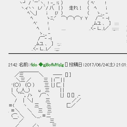
ヽ┘ / ｀''''´ヽ、 ! -,,. !ｉ ） 
ヽ.ィヽヽ ｌノ ｀/ 八 | ） 走れ！ （ 
ﾍ＼_| i lｿ ） （ ゝ､,,
ﾍ ゝﾆ,'′ ⌒Y⌒Y⌒Y Ｙ 
ﾍ' ! _ﾑユ ､ 〕 ::::: ､__
ﾍ i ..... ..く- ∟..l／ ::;;:
ゝ､,, - ） 走れ
/￣‐ -ｌ ）
_ﾑユ ､ 〕 ::;.: ⌒Y⌒
..く- ∟..l／ ::;;;:
━━━━━━━━━━━━━━━━━━━━━━━━━━
2142 名前：
fido ◆gj8ofMYqIg
[] 投稿日：2017/06/24(土) 21:01
_＿＿＿＿ , -
／三 ＼ ―― [] ] , '´ :: :: :: :: :
＼三 ／ 三 | ｌ￣ | | , :: :: :: :: :: :: :: 
'（○） （○ ） 三. |_| 匚. | ／ :: :: :: :: :: :: :: ::
| （__人__） u 三 | | / :: :: :: :::i :: :: :: :: :: :
＼ ｀⌒，/ゝ /⌒ヽ |_| [] [] ,- / :: :: :: :: ∧ :: :: :: :: ::
/ | ＼| 三 ／／ ' :: :: :: :: :::! |:: ::i :: :: :: ::
≡( ヽ 三 三 匚／ ,' :: :: :: :: :: :| l:: ::!, :: :: :: 
. ≡＼ ＼ 三 三 ,:: :: :: :: :: :i:::| ' ::| ＼ :: ::|
(⌒､＼ ＼.__､≡二 ,':: :: :: :: :::|:l :| ',| ＼
￣ ／ 三 ! :: :: :: :: ::|ﾘ',| ､＿_ - x=
／ ／ヽ 三 , :: :: :: :: :: :! _｀ニ´ ん::::