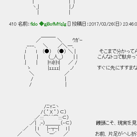
| | |
ヽ_| |丿
| |
410 名前：
fido ◆gj8ofMYqIg
[] 投稿日：2017/03/26(日) 23:46:09
＿＿＿
／ ＼ ｳｶﾞｰ
,---､ ＼ ／＼―、
.l ｌ （●） （●） ＼ | そこまで分かってん
| | （__人__） | | こんなトコで駄弁って
.| | |!!il|!|!l| ／ /
ゝ |ｪｪｪｪ| ノ すぐに先にすすまないと・
＼ ／
/ |
/ |
/ﾆＹﾆヽ
/（ ﾟ )( ﾟ ）⊂）
.／::::⌒｀´⌒::::⊂）
.／| ,-）＿＿＿（-⊂） 饅頭こそ、現実を見て
.／ | l |-┬-| l |
／ ＼ `ー'´ ／ お前、片足がへし折れて