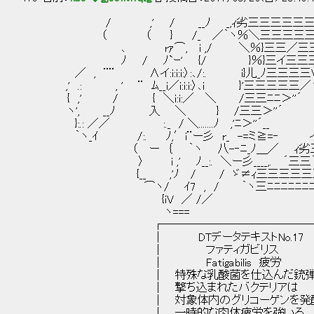
/ ,' / __ﾉ _,ｨ劣三三三三三三三
（ （ } /_ ／｀ヽ％＼三三三三三三三_/三
､ rｧ⌒, i ,/ ＼％}三三／三三三／三三
ﾉ / ﾉ`ｰ' {/ }％}三イ三三三／三三
／ , ¨¨ ∧イ:i:i:i:〉:､/:. i}儿_ﾉ三
,' .: , ' ¨ ﾑ__i／i:i:i:〉､i }'三三三三三
{ ,' / { ＼i:i:／ ＼ /三三ﾆﾆ＞''´ ヽ
ヽ', __ﾉ 入 ＼ } /三三＞''´ i
}:.: ／／ :._ / ＼.......ﾉ ,'ﾆ＞''´__
｀ヽ_ｲ /:. ﾉ,′i¨ー彡 r_ -=ミ≧=‐ 
（ ー ｛ ｀ヽ 八-‐ﾆ_ﾉ＿／ ｨ劣三
〉 i ,' ﾉ__:. ＼ー彡____,. ´三三｀ヽ
{__ ,'ﾉ / / ゞ≠ｨ三三三三三三}
⌒ヽ/ ｲ7 , / ｀ヽ三ﾆﾆﾆﾆﾆﾆﾆ=
{iV ／ /／ 
ヽ===
┌───────────────
│ DTデータテキストNo.
│ ファティガビリ
│ Fatigabilis 
│ 特殊な乳酸菌を仕込んだ銃
│ 撃ち込まれたバクテリ
│ 対象体内のグリコーゲンを発酵、乳
│ 一時的な肉体疲労を強い