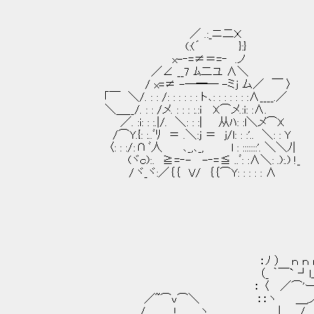
／ .:_ニ二Ｘ
(:(´ }:}
x-‐=≠＝=‐ .ノ
／∠ __7 ﾑ二ユ ∧＼
/ x=≠ -─━─ -ミj ム／ ￣ 〉
「￣ ＼/. : : /: : : : : : ト､: : : : : : :∧____.／
＼＿__/. : : /メ. : : : :.:i X⌒メ.:i: :∧.
／. :i: : :.|/. ＼: : :| 从ﾊ: :l＼
/⌒Y.{: :..ﾞﾘ ＝ .＼:j ＝ j/l: : :'.. ＼:
〈: : :/: ∩ ﾞ人 ､_,､_, l : :::::::'.
(ヾｃ): . ≧ =‐- -‐= ≦ ..ﾞ: :∧＼: .):.) !_
/ ヾ_ヾ:／｛｛ V/ ｛｛⌒Y: : : : : ∧
：ﾉ ） ｎ ｎ 
（_ ｀￣` ┘l｣ |┐
： 〈 ／⌒'ー'_
／~⌒ｖ⌒＼ ：：ヽ ＿,ノ 
/ .! ヽ | /