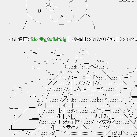
l '⌒ヽ ,ノ⌒ .l ―――ところで、
l （tﾘ＼,_ ､＿_, l
', U ｀ー', ヽ /
＼ l 人 l ／｀ヽ
. / ｀ー､ ｀ｰ´＿｀ー' ‐' ',
/ l
416 名前：
fido ◆gj8ofMYqIg
[] 投稿日：2017/03/26(日) 23:48:09
_,.. -.,_,,^ _,.r" ;''-"、
,,.- ' ~ `ー''" _;, _," " ',
-,.;, -,;.. ^,∴" ; /:.:.:.:/ ＿ ヽ〉- ,,
;,, ,,_ 〈:.:.:.:.:l:.:.´:.:.:.:.:へミ:.:..:...、
`-,._ ＞:.:.:へ:.:.ヽ:.:.:.:./:.ヽ:.:.:.:＼:.
_,.. -.,_,, ／／:.:. /＞‐_ ﾆ二¨「ヽ:.:.:.:.:＼:.:
- ' ~ ／／:.:.:.:.://| 「//////| |/∧:.:.:.:.:.:.ヽ:.
,.゛-''; ゛ ':.:/:.:.:.:.:.:.:///! Lム-=＝＿ーﾊ:.:.:.:.:.:
,' ゛ ゛,_ ,;_ /:.:/:.:.:.:.:.:.:/__,斗‐..:.:.￣:.:.:.:.:.:. ￣ﾊ:.:
` ,: /,.イ:.:.:.:.:.:.:/／:._;.l:.:.:.:.:.:.:.:.:.:.:.:.:.|:.:.:.:ﾊ:.:.:.
, ＿_ /ｨ |:.:.:.:.:.:.:.|:.:ｲ´:.:.|.:.:.:.:.:.:.;.:.:.:.:.､
⌒⌒ヽ／ | | /:.:.:.:.:.:.: |/:| ';.:.:ﾊ.:.:.:.:.:.:,:.:.:.:.:.
ﾐ ／ ＿_∨:.:.:.:.:.:.:./ﾄ:.| _ヽ|,,_ヽ:.:.:.:.;.:.:.:.λ兀ﾌ7_
／ ￣￣/:.:.:.:.:.:.:./: l xfﾃ示抃ヽ:.:.;.:.:/ rァ找巧ア:.:.:.:.:.:.:
_ |＿＿＿＿__/:.:／:.:.:./|:.:.:ヽゝ赱辷ｿ .::＼/....... ゞ=う/:.:.:＼:.:.:.:.:.:.:.:＼
,,.- ' ~ //／／:.:.:.:.:./:/⌒ヽへ,_::::::::::::::::::.. ' ::::::::::::::／ｲ:/:.:.l＼:.:.:.:.:.