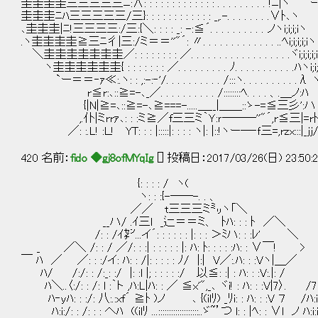
圭圭圭圭三三三三三ﾆ:∧: : : : : : : : : : : : : . . . . . . . . . !ﾆ|ヽ `ｰ
圭圭圭ﾆﾊ三三三三三/三}: : : : : : : : : : : : _,.-. . . . 
､圭圭圭|ﾆ!三三三三:/三:{＼: : : : _: -:≦´. . . . . . 
.ヽ圭圭圭圭≧三ﾆ彳|三:/ミ＝＝''"´: 〃. . . . . . . . . . 
＼圭圭圭圭圭圭圭／: : : : : : : : ／. . . . . . . . . . . . 
ヽ圭圭圭圭圭圭{ : : : : : : : ／. . . . . . . . . ﾉ. . . . . . .
`ー＝＝‐ｧ≪:.ヽ: : ,:-:‐'/. . . . . . . . . . /:::ヽ. . . . . . . .
r≦r:､::≧=-､_／. . . . . . . . . . /::::::::ﾍ. . . . 、.＿ノ
{|N|≧=､::≧=-､≧===-.....＿__|＿＿::ゝ-=≦三
,.仆|ミrrｧ､: : :ミ≧／f三三ミ｀Ｙ:ｒ───''"´,r≦三
／: :.L! :Ｌ! YT: : : |:::::|: : : : ヽ|: |::!ヽー─‐ｆ三=,rzx:::|_jj/
420 名前：
fido ◆gj8ofMYqIg
[] 投稿日：2017/03/26(日) 23:50:29
{: : : : / ヽ(
ヽ: : :{-――-. . 、
／／ t三三三ミ㍉ヽ「＼
__ハ/ .ｲ三l _辷＝＝ミ、 ﾄﾊ: : : ﾄ ／＼
/: : /ｲ㌢...イ´: : : : : : |: : : ＞ﾐハ: : :ﾚ' ＼
_ ／＼ /: : / ／/: : :| : : : : : |: ﾊ: ﾄ: : : : :ﾊ: : ∨￣! >
￣ ﾊ ／ ／: : :/イ: ﾊ: : /|: : : : : ﾉ/ |:| V／:.ﾊ
ﾊ/ /:/: : /:_: :/ |: :l |; : : : : :/ 以≦: 
ﾊ＼..〈:/: : /: l :｀ト ,ﾊ:L|ﾊ: : ／ ≦x'",_､ ヾi! : ﾊ: : 
ﾊ‐yﾊ: : :/: 八:.:xf´ ≧ﾄ )ノ ､ {(ilﾘ) _ﾘi: : ﾊ
ﾊ:i:/: : /: : : へﾊ ((ilﾘ ...:::::::::::::::::::..ゞ~’つ l: : |