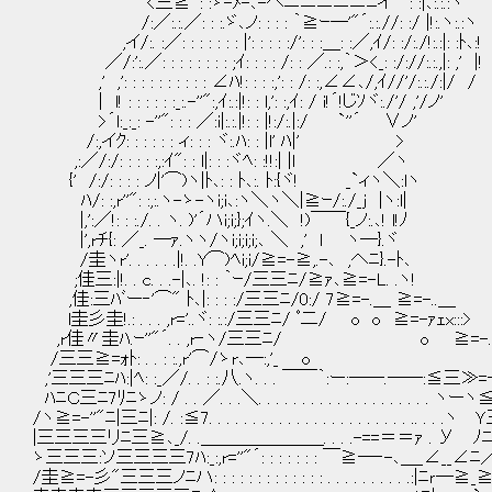
<三≧": :ゞ-ﾒ-､-へニニニニニﾆイ"´: :|､:.:
/:／:.:.／: : :.ゞ､ノ: : : : ｀≧ｰ─'"´:.:.
,イ/:. :／: : : : : : : |': : : : :/': : :＿
／/:':.／: : : : : : : : ;ｲ: : : : /: : ／.: :,｀＞
,' ,': : : : : : : : : : ∠ﾊ!: : : :,': : /: :,∠∠､/,ｲ//'/:.:./:|/ /
| l! : : : : : :_:.-''":,ｲ:.:|!: : l,': :,ｲ: / i!´!じｿヾ:./'/ ,'/ノ'
>´l:_:_: -''": : : ／:i|:.:.|!: : |!:/:.|:/ `''´ ∨ノ'
/:,イｸ: : : : : : ィ: : : ヾ:.ﾊ: : |l
,:／/:/: : : : :,:ｲ": : l|: : :ヾﾍ: :!!:|
{' /:/: : : : ノ|'⌒)ヽ|ﾄ､: : ﾄ､:. ﾄ:{ヾ
ﾊ/: :,r''": :,:.ヽ-ゝ-ヽi;i､:ヽ＼ヽ＼|≧ｰ/:.
|,':／!: : :./. . ヽ. )'´ハi;i;};ｲヽ.＼ !)￣￣{_ノ:.､! l!ﾉ
|',rﾁ{: ／_. ─ｧ.ヽヽ/ヽi;i;i;i;､ ＼ ,' l ヽ─}.ヾ
/圭ヽr'. . . . . .|!. .Y⌒)ﾍi;i/≧=-≧,.-､ ,へﾆ
;佳三:|!. . c. . .-|､. !: : ｀ｰ/三三ﾆ/≧ｧ､≧=-L. .ヽ! ,':
,佳:三ﾊﾞー‐'⌒" ﾄ､|: : : :/三三ﾆ/0:/ 7≧=-.＿ ≧=-..＿ 
l圭彡圭!.: . . . ,r='..ヾ: :.:/三三ﾆ/ ﾟ二/ o o ≧=-ｧｪ
,r佳〃圭ﾊ.ｰ''"´. . ,r‐ヽ/三三ﾆ/ o ≧=-..＿ 
/三三≧=ｫﾄ: . . : :.,r'⌒/ゝr､─:,'_ o ≧=-...__ r{ ≧ｒＦ≧
,'三三三ﾆﾊ:|ﾍ: :_／/. . : :.八.ヽ. . . ￣￣｀:ー:──.──:≦三≫=─､ o ゞ’
ﾊﾆＣ三ﾆ7ﾘﾆゝノ: / . . ／. . .＼. . . . . . . . . . . . . . . . . . 
/ヽ≧=-''"ﾆ|三ﾆ|: /. :≦7. . . . . . . . . . . . . . . . . . . . . . . .
|三三三三リﾆ三≧､_/. .＿＿＿＿＿＿＿. . . .-==＝＝ｧ . У ﾉﾆ７:::::
ゝ三三三:ソ三三三三7ﾊ:_:,r=''"´: : : : : : : ￣≧─‐-､＿_∠__∠ﾆ／::
/圭≧=-彡"三三三ノﾆハ: : : : : : : : : : : : : . . . . . . . . . .:|ﾆｒ─