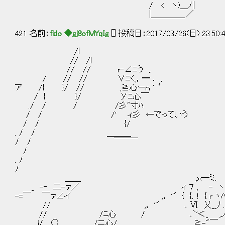
/ < ヽ)＿
|＿＿＿＿_／ ⌒Y⌒Y⌒Y⌒Y
421 名前：
fido ◆gj8ofMYqIg
[] 投稿日：2017/03/26(日) 23:50:43
/{
// /{
// // r‐∠ﾆう ,.
/ // // ∨ﾆく,，━ ． ,
ア /{ .}/ // ,≧心ーｎ ' ‘
/ { }/ Уﾆ心￣
./ / / /彡^寸ﾊ
/ / /' ィ彡 ←でっていう
/ / {/
. / / ＿＿＿
/ / ￣￣￣
/
. /
/
＿＿ ,ｘ―ミ、
_ -‐ 二-ァ／ ィ ７ , - ヽ
-=￣ ￣ァ∠イ ,， '" { {、! { r ヽ
// ,， '" ､ Ⅵ 乂__ﾉ .
// /ﾆ心 / ､`'＜_ ,
j/ ○ ./ニ心/ 、 ≧-"￣