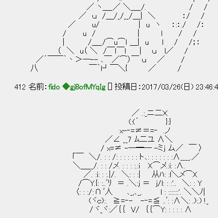
／ ヽ＿_／ ＼＿_/. / /
／ ｕ /＿/_/__/＿| ＼ ：/ / ・
／ u/ | u ヽ ：:：./ /：
/ u / | l / / ―――
| /＿_/⌒u⌒ｌ ＿| u l / /；
（ ＼ u（ ＼ /￣ｌ￣ｌ | ｕ l／ /
／´￣￣｀丶＞―-- ､￣／⌒）￣ ｕ ／ /
八 ￣｀l┘￣＼{ ／ /
412 名前：
fido ◆gj8ofMYqIg
[] 投稿日：2017/03/26(日) 23:46:49
／ .:_ニ二Ｘ
(:(´ }:}
x-‐=≠＝=‐ .ノ
／∠ __7 ﾑ二ユ ∧＼
/ x=≠ -─━─ -ミj ム／ ￣ 〉 f´
「￣ ＼/. : : /: : : : : : ト､: : : : : : :∧_
＼＿__/. : : /メ. : : : :.:i X⌒メ.:i:
／. :i: : :.|/. ＼: : :| 从ﾊ: :l＼メ⌒X
/⌒Y.{: :..ﾞﾘ ＝ .＼:j ＝ j/l: : :'.. ＼: : Y
〈: : :/: ∩ ﾞ人 ､_,､_, l : :::::::'. ＼＼ﾉ|
(ヾｃ): . ≧ =‐- -‐= ≦ ..ﾞ: :∧＼: .):.) !_
/ ヾ_ヾ:／｛｛ V/ ｛｛⌒Y: : : : : ∧