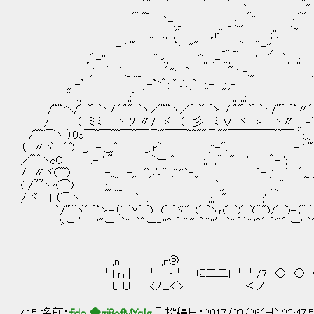
;,, ,,_ `;, ,.,;" _,.. -.,
`-,._ _ ;,;, " ;' ,,.- ' ~
_,.. -.,_,,^ _,.r" ;''.- ' ~ `ー''
.- ' ~ `ー''" _;, _," ゛-''; ゛r.
,.゛-''; ゛r.,_ ^,,_,.- ..,_ ,' ゛ ゛,_ ,;
,' ゛ ゛,_ ,;_ ゛''ー` ~ ' -.,, ,:-`''゛; ゛
,, -` ,:-`''゛; ゛∴,^ ..;,- ,;.,- .-
゛;,., ,;` _,, ,,; ,.゛-''; ゛r.
/~~ヘ/⌒⌒ヽ/~~~⌒ヽ／~~ヽ／⌒⌒ゝ /~~⌒⌒ヽ/~⌒`〃⌒,' ゛
/ （ ﾐ ﾐ ヽ ｿ 〃/ ゞ （ 彡 ﾐ Ｖ ヾ ゝ ヽ〃 ,, -` ,:-
/~~⌒ヽ ）0o￣~￣~~￣~￣⌒~￣￣~~~~⌒~~￣￣￣￣~~
（ 〃ヾ ~~) _,.. -.,_,,^ _,.r" ;''-"、 .- ' 
／~~ヽoO ,,.- ' ~ `ー''" _;, _," " ', ゛-''; ゛r.
/ 〃ヾ(~~) -,.;, -,;.. ^,∴" ;"''`-:, `- ,' ゛ ゛,_
( /~~ヽｒ(⌒) ;,, ,,_ `;, ,.,;" ,:-`''゛; ゛∴
/ ヾ l （⌒ヽ `-,._ _ ;,;, " ;'
`/~ﾞﾞヾ⌒`ゝ-（゛｀Ｙ⌒) (⌒ヾ"｀(⌒ヽｒ(⌒)⌒("")/⌒)-（゛｀
ゝｰ ′ '"ー' ｀" ｀゛ー‐''^ ´ ゛" ｀"''′｀"｀゛"'^´ ｀"´ ー' ｀" ｀
_,n＿ __,n◎ __
└l ｎ | └┐r┘ に二二l └┘/7 〇 〇 
U Ｕ <ﾌＬKﾞ> ＜ノ
415 名前：
fido ◆gj8ofMYqIg
[] 投稿日：2017/03/26(日) 23:47:50