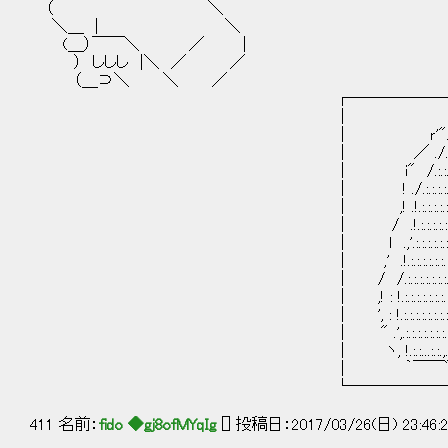
（ ＼
＼＿ | ＼
(＿）￣￣＼ ／ |
） ししし |＼ ／ ／
（＿⊃＼ ＼ ／
┌──────────────
│ _,,,i -''ﾘ ,i ｌ.:.:.:.:.:.:.:.:.:.:.:.:.:.:.
│ ｒ'"../.:.:.:.:.:Yﾞ.:.:.|.:.:.:.:.:.:.:.:
│ ／ ./.:.:.:.:.:.:.:.:l.:.:.:.:|.:.:.
│ i" /.:.:.:.:.:.:.:.:.:.:.',.:.:
│ ! ./.:.:.:.:.:.:.:.:.:.:
│ ,! .!.:.:.:.:.:.:.:.:
│ / .!.:.:.:.:.:.:.:.:.:.:.:
│ ｌ .,'.:.:.:.:.:.:.:.:.:.:.:.:
│ ,' .!.:.:.:.:.:.:.:..::.:
│ / /.:.:.:.:.:.:.:
│ ,! : !.:.:.:.:.:.
│ ', : !.:.:.:.:.:
│ " .',.:.:.:.:
│ ヽ, !.:.:..
│ ｀￣
└──────────────
411 名前：
fido ◆gj8ofMYqIg
[] 投稿日：2017/03/26(日) 23:46:25