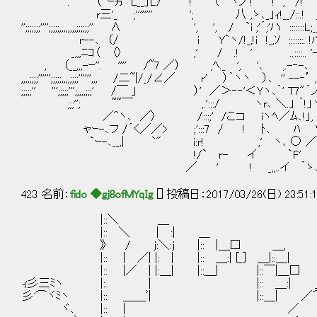
'´. （＾ｰヵ L__」L/ ! (⌒ヽノ ! ! ,' /! !
r三'_ ;'''''''' '; 八 ,ゝ､_」ｨ!__/::.! ;' !
'';;;;;;;'''';;;;;,,,,,,,,;;;;;;'' ∧ ', ', / `i ;'´;'ハ ::::
r--､ （/ i Y`ヽ/!_,!ｉ !_,ｿ :::::::. !ﾊ｀yiヽ､/ / 
_,,,ﾆｺ〈 〈〉 ,' / .! ' ..::::.. '-'_ﾉi Y ',
, （__,,,-ｰ''. '''' /~7 ／） ,ﾍ._ ', '､ ,.-‐-､ '!八 !...
,,,,;;;;'''''';;;;;,,,,;;;;'''''',,, /二~|/_/∠／ r' ）｀ヽヽ ）､ '' --‐
;;;;;'' ''';;;;;''';,,,,;;;' /￣ 」 ）' ／＞‐‐'＜Yヽ､｀' T7"´ノﾚﾍ
;;;''; ~~￣ ,.':::/ ヽr､ ＼.」 ｀!」ヽ. . /＿_ /
／^ヽ､ ／〉 /:::;' /こコ iヽﾍ／ﾑ､!」
ャｰ-､フ /´く／／> ;':::7 / ! ﾄ､ ﾊ V !. 
`ｰ-､__,| `" i:r! ,' ヽ､ ○ ／ !/／ !
!/` r- イ `F' !'´ !､
／ ' ! _,,..イ ｀ゝ､i
423 名前：
fido ◆gj8ofMYqIg
[] 投稿日：2017/03/26(日) 23:51:15
|::＼ ＿
|:: ＼ | :| ＿
》 / j:＼:j |:: |＿□ ＿, |::￣
|:: | ／| |: | |:: ＿:| [_] ＿|::＿| |
|:: |／ | |:＿| |::＿| |::￣|＿□ |
ｨ彡三ﾐヽ |:.. | |:: ＿:| __ |
彡'⌒ヾﾐヽ |:: ＿＿ﾞ| |::＿| 
ヾ､ |:: | ／ ＼ |