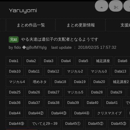
Yaruyomi
まとめ作品一覧
まとめ更新情報
支援
やる夫達は遺伝子の支配者となるようです
完結
by fido ◆gj8ofMYqIg last update ： 2018/02/25 17:57:32
Data1
Data2
Data3
Data4
Data5
補足講座
Data6
Data10
Data11
Data12
マジカル2
マジカル3
Data13
マジカル4
埋めネタ
Data18
Data19
Data20
補足講座2
Data25
Data26
Data27
マジカル5
Data28
Data29
Data36
Data37
Data38
Data39
Data40
Data41
で
Data44
Data44②
Data44③
Data44④
クリスマスイブ
Data44⑨
でいてえ29～39
Data45①
Data45②
Data45③