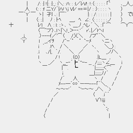
| /: :| !|: :|:_: l＼: :ﾊ: : :l／ﾚV!: !:〈: : : : : 「`
人 (: : :ｆ 二Y/´|ﾊハj Vﾚ' ==＝|/ 
￣｀Y´￣ ゝ| 孑} ､: |￣´ |: : /: : : : : :
| 〈: :.| ﾉ : ﾄﾍ ＿, ﾍ ∠: 〈: 
十 ﾚ'l ∧ : l: ::ゝ､ ヽ ＿丿,ﾍレ´ ＼ :Γ⌒ ⌒Y
〈￣^フﾞ〉､lヽ|＼!_＞‐‐.'´ r'､|／lへl
_j_ .〉---ｲ／'⌒〈 /乂＼ /フ¨｀＼
｀Y´ l _,,イｦ /`ｰ´ﾟ ﾟ `ｰﾒ ヽ二ヽ
i ｀ .lﾍ. / ＼ ／ ヽ、 ＼__〉:
.i ､/|, ｀/. ＼ ／ ヽ _ノﾉ＼
l / ! .（O） .|L＿ , ヽ
ヽ _／ ヽ__-‐´┣｀''ｰ- __ /;;;;;ヽ∠＿ i
￣ |￣. ┗ ｀|;;;;;;;;;く⌒ /
i ＿|;;;;;;;ﾉ/｀ /
/´ 人 ヽ / /
ﾒ--─´∽｀ー─---「｀＼_ /
～～ｰ'´ `'ｰ～～ ノ＼ ｀>
／ 〈 .i｀´
/ V^!ijj
/ ヽ_
/ ヾ
〈 |