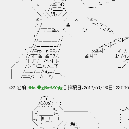
o ｘ≦ﾆ心 ヽ 斗 ''"´
＼ ､ //二二∧ ｀¨¨¨´
＼＼＼Ⅵ/／／／
≧- ` ∠ o `≧-､
孑 / , -≦ `''＜＞ｘ、
./ﾆア二≧ｘ ヾ、 ○ `'＜ミｘ、
r/ﾆニニニニﾆ７ ＼ ` ＿
7/ニニニﾆﾆ.// _.ｘ≦斗''"
__//ニニニニﾆ// _ｘ≦斗''"
, ' ._//ﾆrｚ､__r､ﾆﾆ// _.ｘ≦斗'" ィ /}
. ' //才ﾆ≧-≦ﾆ７/、 _..≦斗''" .{/ /イ,ｨ
ノ `}_リﾆ/___/ﾊ.斗 Ⅳ ￣￣ ィ
. ／ /＞'"7二∧人ﾆ了 ∠／ 
. | /二ﾆ７二∧心ﾆ7＿
. | ./ニﾆ/7二∧二ﾊ/ `ヽ
422 名前：
fido ◆gj8ofMYqIg
[] 投稿日：2017/03/26(日) 23:50:59
/ﾌＹ ヽ
/(>)(◎) ヽ ；
／⌒｀´⌒:#;; ＼ ､__人_人_人_人_人_人
| -）＿＿＿（-、 |￣
|#； |!!il|i|!li| ｌ | ヽ ） あ
＼ ･｀⌒´ ／ / :