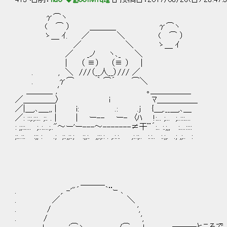
γ⌒ヽ
( ⌒ ） ＿＿＿_ γ⌒ヽ
ゝ＿ ｲ. ／ ＼ ( ⌒ ）
／ ＼ ゝ＿ ｲ
／ _ノ ヽ､_ ＼
| （ ≡） （≡ ） | ふー、極寒
. , ＼ ///（__人__）/// ／
. γ⌒ ｀ ⌒´ ⌒＼ 極楽極楽・
＿＿＿_ ,′ ｡＿＿＿＿＿
／＿＿＿＿〉 i ﾏ＿＿＿＿＿
／|＿,､＿_,, | i: .: .j {＿,.__＿,､＿
／: ::;.;::.. ;:. . | | ー-- ー- 〈ﾊ !:... ;... ;..:::....
: ;;::.... ;..:....;.."～ー'ー---～-------≠干¨´:.. :.;,, :....::::
;:..::. :;; : .; ;:.,;:.; :;,:. ,;:;.: . ,.:.:. ,:.:;.. :.:.. :.;,. .; ,;.. :
＿＿＿
. ,. -'"´ ｀¨ｰ ､
. ／ ＼
. / ',
. / ',