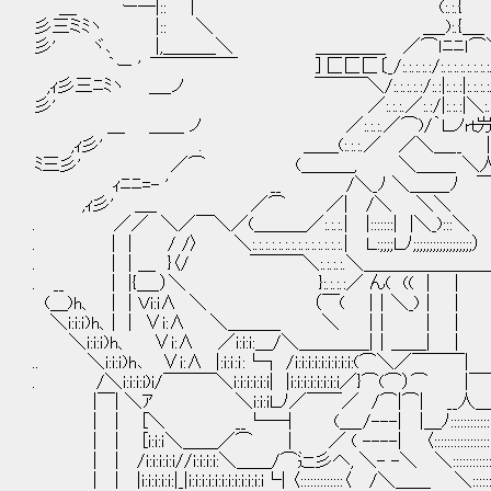
＿ ｀ー―|:: | (:.:.{
彡三ミﾐヽ |:: ＼ ＿_):.
彡' ヾ､ |,＿＿＿＼ ＿＿＿＿ ／⌒ｌﾆﾆ
｀ー ' ￣￣￣￣￣ ] 匚匚匚〔_/:.:.:.:.:/:.:.:.:.:.:.
,ｨ彡三ﾆﾐヽ ＿_ノ ￣￣￣＼/:.:.:.:.:/:.:|:.:.:|:.:.
彡' ／:.:.:.／:.:/|:.:.:|＼:.:.:.
＿ ＿＿ ノ ／:.:.:.／⌒)/｀Ｌノrｔ屶:.:.:.
,ｨ彡' . ＿＿(:.:.:.／ ／＼＿__ |:.|ﾉ＼:.
ﾐ三彡' ／⌒ (＿＿＿, ＼＿＿_ ＼人|:.
ｨﾆﾆ=- ' __ /＼_ﾉ ＼＿＿_ﾉ ￣￣＼:.:
,ｨ彡' ＿_ ／⌒ ／| /＼ ＼＼ ＼ 
. ／／ ＼／￣＼／(＿＿＿／:.:.:.| |:::::::| |
. | | / /〉 ＼:.:.:.:.:.:.:.:.:.:.:.:.:.:.| Ｌ:
. | | ＿ }〈/ ￣￣￣＼:.:.:.:.＼＿＿＿＿＿＿
. __ | |{＿_）＼ }:.:.:.:／ ん( (( | ｜ ／:.:.:.:.:.:.:
(＿)h、 | | Ｖi:i∧ ＼ （￣( |｜＼_)｜ | /:.:.／￣＼:.:.
＼i:i:ｉ)h、| | ∨i:∧ ＼＿＿＿ ＼ ｜| | | |:.:.(＿＿＿
＼i:i:ｉ)h、 ∨i:∧ ／i:i:i:＿/＼＿＿＿＿|｜＿＿| | |／i:i:i:i:i:i
.. ＼i:i:ｉ)h､ ∨i:∧ |:i:ｉ:ｉ:└┐ /i:i:i:i:i:i:i:i:i:(⌒＼／￣￣￣| ｜:i:i:i:
. /＼i:i:i:i)i/￣￣￣＼i:i:i:i:i:i| |i:i:i:i:i:i:i:i／}⌒(⌒）⌒ |￣￣|i:i:i:i:i:i:i:i:i
|￣| ＼ｱ ＼i:i:iＬﾉ／￣￣／ /⌒|⌒| __人＿__|i:i:i:i:i:i:i:i:i:i:i:ｉ|i:i:i
| | [＼ __└─┤ (＿_/---| |＿ﾉ:::::::::::::::::＼i:i:i:i:i:i:i:ｉ:ｉ:|i:
| | [i:i:ｉ＼＿＿／⌒ | ／ ( ----| 〈::::::::::::::::::::::::::::＼i:i:i:i:ｉ:ｉ:|
| | /i:i:i:i:i//i:i:i:i:＼＿＿/⌒辷彡へ, ＼- -＼ ＼::::::::::::::::::::::::::: ＼i:i:ｉ:|i:
| | |i:i:i:i:i:|_|i:i:i:i:i:i:i:i:i:i:i:i└| 〈:::::::::::::