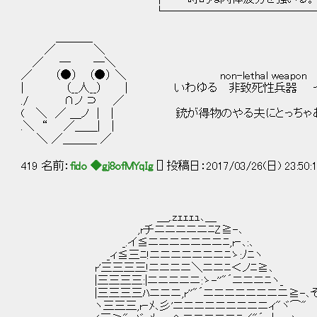
└───────────────
＿＿＿_
／ ＼
／ ─ ─＼
／ （●） （●） ＼ non-lethal weapon
| （__人__） | いわゆる 非致死性兵器 っ
./ ∩ノ ⊃ ／
( ＼ ／ ＿ノ | | 銃が得物のやる夫にとっちゃあ
.＼ “ ／＿＿| |
＼ ／＿＿＿ ／
419 名前：
fido ◆gj8ofMYqIg
[] 投稿日：2017/03/26(日) 23:50:14
＿,.zｪｪｪｭ､＿
,rチニニニニニﾆZ≧-､
_.イ≦ニニニニニニニﾆ,r‐､:､
_ィ≦三ﾆ!ニニニニニニニﾆゝ:ﾉﾆヽ
r'三三三三!ニニニニ＼ニニﾆ＜ノﾆ≧､
|三三三三:|ニニニニニ:ゝ-''"´ニニニﾆヽ_
|三三三三ﾊニニニ,r''"´ニニニニニニニニ≧-､そ
ヽ三三三,r‐ﾒ､彡'ニニニニニニニニニィ"