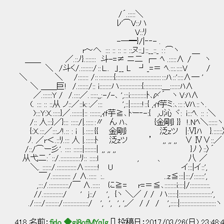
/´.:::::＼
ﾚ'⌒V::ハ
V::ﾘ
-─━}/|‐‐- .
r～へ ::: :: :: :: ::ヌ::」::__::_ : :⌒ヽ ＿
＿＿ ／.::ﾉ}.::::::: 斗-=≠ ニ二 ┌‐ ﾍ .:::::∧ / ヽ
＼ /斗く/.::::::::/ :: L.. 」__ L ┘_=＝ ﾍ.:::.::::V /
＼ ＼ /::::::: /:: ::::::::::{:::::::::::::::::::::::::::::: :::ﾊ.::'::::∧― '
＼ ＿＿巨! /.:::::::/:: i::::::::ハ:::::::::::::::{::::::::::::＿:::::::ﾊ∧
／.::::::Y / /.::::／. :::::,,: -/-､ ',:::i:::::::::::ﾄ､〆´ ヽ V:ﾊ∧
(. ::: :: ::从 ノ::／::k: :／::: ',::|::::::::!::{ ,ｨf芋ミ:､::
):::Y:X.:::::}／.:::::::|:: :::::::,ｨｆ芋≧､ ﾄー‐-:{ ,Ｊ
/:: 人:::}／}::: :::::/|.::::: :〃 ん ﾊ ､ {金剛} }} !.Nﾍ＼::::::ヽ
{:X.:::／:::ノ!.:: : i |.::::: {{ 金剛} 泛zツ |:Ⅵﾊ }.::::::
ﾉ. ／r＜.::ﾘ.::: 人 |.::::::ﾄ 泛zツ ’ ,, ,, ,, ∨ Ⅳ∨::／
/::/⌒ー彡'. :::: ::::::|::::::::| ,, ,, ,, } ﾉ 〉::〉´
从弋二:´::/.:::::::::::::ﾘ:: :::::l , 、 八 ／
＼. ::::::/.:::::::::::::∧:::::::::! U イ:::|イ ::',
￣/.:::::::::::: / ∧.::::: :.. ..z≦:::|:::/:::::::',
,::: /.:::::::::::::/￣ ∧.::::: に≧= r=＝≦､::::::::i::::|/:::::::::::::.
//.:::::::::::::/ ' j::/ ', {ヽ ＼／ / / ハ::::::|::::::::::::::::::::::',
./:::::/:::::::::/:::::::::::::::::/ ', ', ', ',／ / / / ',:::::|::::::::::::::::::::::::ヽ
418 名前：
fido ◆gj8ofMYqIg
[] 投稿日：2017/03/26(日) 23:48:44