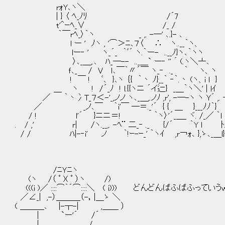
rｫY､ヽ＼
| } 〈 ﾍ_ﾉﾘ /´7
t'＾ｰﾍ_∨ /_ /
｀￣rﾍ_〉｀ヽ _ ,. -―' ､.}- ､
l ー ' ﾉヽ , '⌒＞ﾆ､７〈 ∴ ヽ..__｀
lー‐ ' ヽ_´_ ｀ﾞ´ ヽ.｀ー- ..__ﾉ}ヽ､｀ヽヽ
〉､_＿,.､ ﾊ_―-- .._＿` ー‐ '' ´ (.ヽ＼亠､
ｆ､_ / V ｌ､￣｀〃´￣ ヽ_‐ ._ ｀ ヽ、ヽ
! ￣ ! ﾞ､ }､ヽ ｛{ ｀丶 ﾉ}__｀ ‐｀.丶 (ヽ、i l }
＿ ヽ ! /´_ﾉ ! l.{{ヽニ ´イ辷} _＿｀ヽ＼' | 
／ ｀丶冫T_７＜-'_,ノノ ヽ､_＿,.ノﾉ ,r', -―-ヽ ヽ Y´ ,. 
／ _ノ､￣ ｀i'￣ ―＝._'´ { { ＿ }___
/ ! l'´ }ニニ＝! ｀ヽ〉'´_＿_ ヾ. /_／
. / ,' r| /ヽ.__,. -ﾍ¨ 二_‐ ._ {/´ ｀Y
/ / ﾊ|-‐i' ノ ｀!ｰ-ｰ_' ｀ヽｲ ,r￢ｫ､ },ゝ､_＿
/ﾆＹﾆヽ
(ヽ /（ ﾟ )( ﾟ ）ヽ /)
(((i )／ ::::⌒｀´⌒::::＼ ( i))) どんどんぱふぱふってい
／∠_| ,-）＿＿＿（-，|＿ゝ ＼
( ＿＿＿､ |-┬-| ,＿＿ ）
| `ー'´ /´
| /