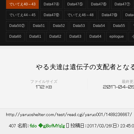
でいてえ40～43
Data47④
Data47⑤
Data47⑥
Data47⑦
でいてえ44～45
Data47⑫
でいてえ46～48
Data47⑬
Dat
Data50②
Data51
Data52
Data53
Data54
Data55
Data60
Data61
Data62
Data63
Data64
epilogue
やる夫達は遺伝子の支配者となる
ファイルサイズ
最終更
172
2017-04-09
KB
http://yaruoshelter.com/test/read.cgi/yaruo001/1489236667/
407 名前：
fido ◆gj8ofMYqIg
[] 投稿日：2017/03/26(日) 23:45:01