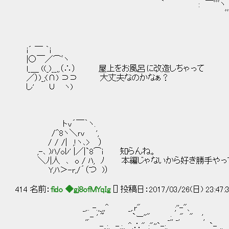
｀ : ￣ﾞﾞﾞヽ 
ﾞﾞ'ヽ、,,
i´ ￣ ｀i
|○￣／⌒ﾞヽ
l_＿ ((_)__,,（∴） 屋上をお風呂に改造しちゃって
／）)_;(∩) ⊃⊃ 大丈夫なのかなぁ？
し' ∪ ヽ)
トv´￣｀ヽ.
/^8ヽ＼ｒｖ ',
/ / /| ,!ヽ､> ）
,-､ )ﾊ/oﾚ' |／|`8⌒i 知らんね。
＼ﾉ|人 ､ o / ﾊ, ﾉ 本編じゃないから好き勝手やっ
Y,ﾊ＞-r,/´（つ )）
414 名前：
fido ◆gj8ofMYqIg
[] 投稿日：2017/03/26(日) 23:47:32
_,.. -.,_,,^ _,.r" ;''-"、
,,.- ' ~ `ー''" _;, _," " ',
-,.;, -,;.. ^,∴" ;"''`-:, `- ,,