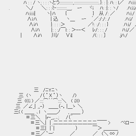
ﾊ : : / ヽ; : : :ヽとう:::::::::::::::,:::::::::::::::::::::::::::..
. ＼/ ＼: : :ﾐ‐:::::::::::＿. -‐ ヾi
ﾊ:i:i:i| ヽ|:ﾊ { } 从 /: ／ ﾊ:
∧i:ﾊ. | 込 ヽ＿ -‐ ´／:/:/: / .
∧ｉﾊ |: : : :＞ ／!: :/: 
∧ｉﾊ |: : :/￣l: : ＞--＜ ﾚ/: : : / 
| ∧iﾊ 川/ ∨iI /(: : : 〕 .jﾊ:/
三 /ﾆＹﾆヽ
三 (ヽ /（ ﾟ )( ﾟ ）ヽ /) ､__人_
三 (((i ) ／::::⌒｀´⌒::
三 ／∠_| , ,-） ＿＿（-，|＿ゝ ＼
三( ( ＿＿ ､ l ヽ＿＿ノ
≡三＼ |r-_,,..､; /（´ ⌒Y⌒
≡三＼ | | .二二二二二二二二二￣￣ > ペロー ､_
≡三| |｀| ） 
≡三／ `ー' ／ ／ (＼ ∞ ﾉ ） 