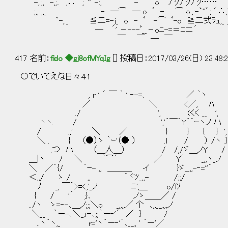
-,.;, -,;.. ^,∴" ;"''`-:, - o ﾌﾞｸﾌﾞｸﾌﾞｸ…… 
;,, ,,_ - ─⌒ ─ o ﾟ - ⌒ o ,:-`''゛; ゛∴,^ ..;,
`-,._ ≦二=-j_ o - ﾟ -⌒ ﾟ-o ≧二弐ﾗｭ,_ 
― ´' －---ﾟ__－oﾆ-=＝ﾆニ´
￣ ￣ ― ￣
417 名前：
fido ◆gj8ofMYqIg
[] 投稿日：2017/03/26(日) 23:48:24
〇でいてえな日々４1
, r ' ´ ￣ ｀ ' ‐-=、 ／ ｀ヽ
／ ＼ <／, ﾊ
./ ', (くく __ ',
ヽヽ. / ','´￣｀Y´｀ｰヽノ ハ
/ .,' ＼ ／ } } { } ',
＼ . { （●）ゝ ｀ｰ'（● ） .l / ） /ヽ 
.つ ハ （＿人＿） / /,/ゞ＿ノY /
＿|ヽ / ＼ ｀⌒´ ／ Y´ _,,ヽ_ノ 今
＼ ／´{/ ｀ｰ- ,, ＿＿＿ イ }ゞ__,,-‐=''´
＜,,/ ゝ / ,, ｀ヾﾂ_,,- /;;/
ﾉ _, ￣｀>=<;'_ノ ﾆ',＿ o/lｿ
{ / '´ ;}､ ノゝ＿＿／ / ┃エ 
../ヽ ゝ=‐-､＿ノ;;;＼o _,,,,／ 个 ､,,__,,
＼__ ｀ー-､＼_,r‐､;;｀ー‐'´ ／ } 
..ヽ｀ヽ,_ r='ヽ｀ー‐'´､__,, ' ｀ー'／