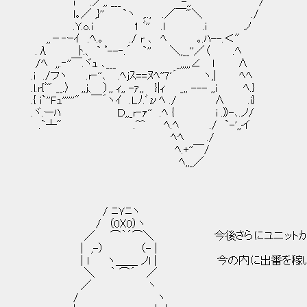
i'' .／,, ___ ''-,, /
ｌ｡／ ,}'' `ヽ ,.., .／￣"＼ ./
.Y.o.i 1 ﾞ'' .l .i ノ
,,－‐ｰｲ .ﾍ.｡ ./ r ､ ﾍ ｡.ﾊ--.＜"
.λ ﾄ.、 ` ﾟ--‐.´ `'' ＼,__''／〈 .ﾍ
/ﾍ ,,.‐''￣.ヾｭ ､___ _,,,,,∠ ｌ ∧
.i ./フヽ .r‐''､ .ﾍjｽ==ﾇﾍ''7'´ ヽ,| ﾍﾍ
.l.r{ﾞ" __.〉 ,,j、 ）,, ｨ,, -ｧ,, }|ｨ _,, --- ,,i ﾍ.}
.{ i`''Fｭ''''''" ￣´ヽｲ .Lﾉ.ﾞνﾍ ./ ∧ .i}
.ヾ.ーﾊ Ｄ,,_r‐ｧ'' .ﾍ { i .》-､.ノ/
.`┴" .^^ ﾍ.ﾍ ./ `-',,イ
ﾍﾍ ./
ﾍ.+''￣/
ﾍ,,_／
/ ﾆＹﾆヽ
/ （0)(0）ヽ
／ ⌒｀´⌒＼ 今後さらにユニットが増えてく
| ,-） （- |
| l ヽ＿＿ ノl | 今の内に出番を稼いでお
＼ ｀ ⌒´ ／
／ ヽ
/ ヽ