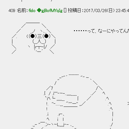
409 名前：
fido ◆gj8ofMYqIg
[] 投稿日：2017/03/26(日) 23:45:40
＿＿＿
／ ＼
／ _ノ ヽ､_＼ ・・・・・・って、なーにやってんだ
／. (（●）三（●）＼
| （__人__） |
＼ ヽ |r┬-|/ ／
／ ｀'ー´ ＼
_______
,,-''"´ "'' ｰ 、
/ ＼
／7 /＼
.{ / .i''''‐ｰ-..,,,,,____ .／ ﾍ
`iﾍ└ ,,,,,,__ 丨 ／ .ﾍ
!. ''‐.....__ "''''ー'' ,,／ .ﾍ
! ￣￣￣ .ﾍ
.i .r‐､ | 急遽編入さ
ﾍ i l i
.,,- ''￣.ﾝ-ヽｰL,,,,j‐- ､_ ./