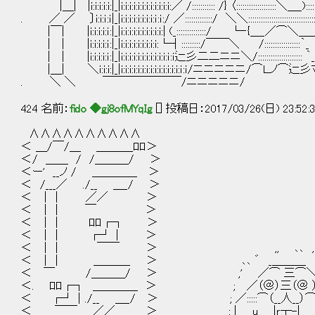
|＿| |i:i:i:i:i:|_|i:i:i:i:i:i:i:i:i:i:i:i:／ /::::::::::: /} 〈:::::::::::::::::::＼＿_)::::::::::
. ／ ／ 〕i:i:ｉ:ｉ|_|i:i:i:i:i:i:i:i:ｉ:ｉ:/ ／:::::::::::::/ ＼＼:::::::::::::::::::::::::::::::::::::::::
|￣| |i:i:i:i:ｉ:|_|i:i:i:i:i:i:i:i:i:i:| (_::::::::::::::/ └‐{＿_／⌒＼＿＿〉::::::::::::
| | |i:i:i:i:ｉ:|_|i:i:i:i:i:i:i:i:i:└┤:::::::::/￣￣＼ /:::::::::::::::::
| | |i:i:i:i:ｉ:|_|i:i:i:i:i:i:i:i:i:i:i:ｉ:ｉ辷彡二二ニニ＼/:::::::::::::::::
|＿| ＼i:i:i:|_|i:i:i:i:i:i:i:i:i:i:i:i:i:i:ｉ:ｉ/ニニニニニ/⌒Ｌノ⌒辷
. ＼ ＼ ￣￣￣￣￣￣￣/ニニニニニ/ 
424 名前：
fido ◆gj8ofMYqIg
[] 投稿日：2017/03/26(日) 23:52:32
∧∧∧∧∧∧∧∧∧∧
＜ ＿/￣/＿ ＿＿＿_ﾛﾛ＞
＜/ ＿＿ / /＿＿＿/ ＞
＜ー' __ノ / ＿＿＿＿ ＞
＜ /___／ ./__ ＿_/ ＞
＜ ││ ／／ ＞
＜ ││ ￣ ＞
＜ ││ ﾛﾛ┌┐ ＞
＜ ││ ┌┘│ 
＜ ││ ￣￣ ＞ ,,
＜ ││ ＿＿＿_ ＞ ､､ ゛ 
＜ ￣ /＿＿＿/ ＞ ,' ／
＜. ﾛﾛ┌┐ ＿＿＿＿ ＞ ; ／（＠）三（
＜ ┌┘│./__ ＿_/ ＞ ; ／:::::⌒（__人_
＜ ￣￣ ／／ ＞ ; | u |ｒ┬-| u | 