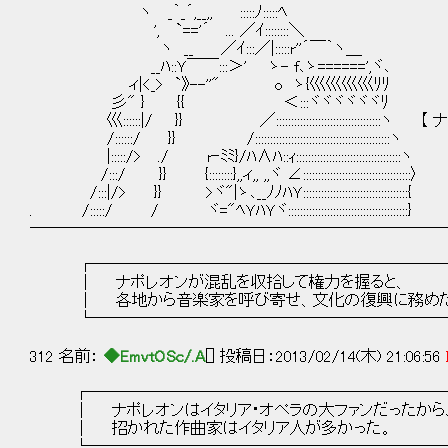
ヽ _｀_´,__,, :::::ﾉ:::::ﾍ
', `=='´ ... ／ｲ::::::::＼
ヽ __ ／ｲ:::／|:::::r''´￣｀ヽ＿
__ﾊ::Ｙ￣￣:::＞' ゝ- f､ゝ======',ヾ､
ィ|<_> `》--''" o ゝ{巛巛巛巛ﾘﾘ
彡" } {{ ＜:::ヾヾヾヾヾヾﾘ
巛::::::|/ }} ／::::::::::::::::::::::::::::::::::
/::::::/ }} /:::::::::::::::::::::::::::::::::::::::::::::ヽ
|:::::/> ./ r‐ﾐﾐ}/ﾊ∧ﾊ::ｨ:::::::::::::::::::::::::::::::::::ヽ
/:::/ }} {::::::::},,ィ,, ,,ヾ ∠::::::::::::::::::::::::::::::::::::〉
/:::|/> }} >ヾ"|ゝ､__ﾉﾉﾊＹ:::::::::::::::::::::::::::::::::::{
. /:::::/ / ヾ="ﾍＹﾊＹヾ::::::::::::::::::::::::::::::::::::::::}
──────────────────────────
┌──────────────────────
│ ナポレオンが混乱を収拾して権力を握
│ 各地から音楽家を呼び寄せ、文化の復興に務め
└──────────────────────
312 名前：
◆EmvtOSc/.A
[] 投稿日：2013/02/14(木) 21:06:56
┌──────────────────────
│ ナポレオンはイタリア・オペラの大ファンだったか
│ 招かれた作曲家はイタリア人が多かった。 
└──────────────────────