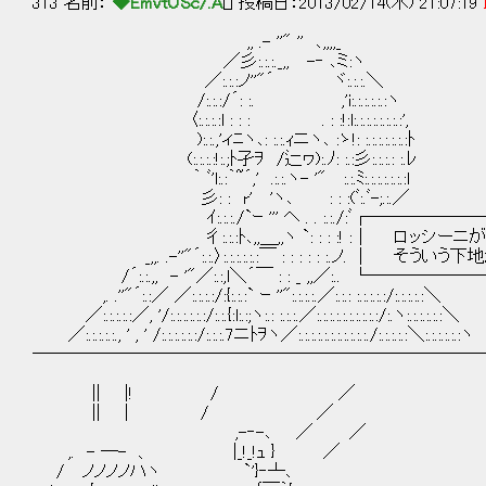
313 名前：
◆EmvtOSc/.A
[] 投稿日：2013/02/14(木) 21:07:19
,, .- ''" '' ､,,,,_
／彡:.:.:._,, -‐ ､ミ:ヽ
／:.:.:ノ''"´ ヾ:.:.:.＼
/:.:.:/´: :. ,'i:.:.:.:.:.:ヽ
〈:.:.:.:l : : : . : :!:l:.:.:.:.:.:.:.:',
):.:.,'ィﾆヽ､: :.:.ｨニヽ､ :ゝ!: :.:.:.:.:.:.:ﾄ
(:.:.:.:!:.;ﾄ孑ｦ /辷ヮ):.ﾉ: :.:彡:.:.:.: :.ﾚ
｀ ﾞ'l:.:｀~´,' .:.:.ヽ- '" :.:.ﾐ:.:.:.:.:.:.:l
彡: : r' 'ヽ､ : : :(ﾞ:.ﾞ-;.:.／
ｲ:.:.:./`ｰ ''' ヘ . . :.:./:ﾞ┌──
彳:.:.:ﾄ､,,＿,,ヽ `: : : :! :│ ロッ
_,,. .-''"´:.:.〉:.:.:.:.:.:￣ : : : : : :
/´:.:.,, - '"／:.:,l＼´￣ : : _ ,,／:.. 
,. .''"´:.:／ ／:.:.:.:/:{:.:.:` ｰ ''":.:.:.:.／:.:.: :.:.:.:.:/:.:.:.:.:＼
／:.:.:.:.:／, '/:.:.:.:.:.:/:.:.{:l:.:;ヽ:.: :.:.:.／:.:.:.:.:.:.:.:.:.:/:.ヽ:.:.:.:.:.:＼
／:.:.:.:.:., ' , ' /:.:.:.:.:.:/:.:.:.7ニﾄｦヽ／:.:.:.:.:.:.:.:.:.:.:./:.:.:.:.:＼:.:.:.:.:.:ヽ
──────────────────────────
|| |! / ／
|| | / ／
,-‐-､ ／ ／
,. - ─- 、 |_!_!ｭ } ／
/ ノノノノハヽ `'}‐┴､