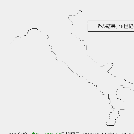
,-、
,-～´
＼... ┌──────────────
＿ |~... │ その結果、19世紀初頭のフラン
/´ ｀ヽ, |,. └───────────
,-～´~ ~´) ｀＼,
／ ) ｀~|
｀) ｀|
~＼ |,
く,,_ ＼ ┌───────
｀＼ ｀"-,_,,-ｰっ. │ 帝政が倒れ
＼ ／. │ その傾向には歯止
｀ヽ,-,_ ｀ヽ,,. └─────
ヽ,_, ￣｀ヽ,,_
｀っ ,,-,,＿ ~ヽ
｀ヽ, _ / `ヽ 
~ |, （_, し
） ｀ヽ,
｀),, ＿|
,-´ (
_) ノ´
(_＿ﾉ