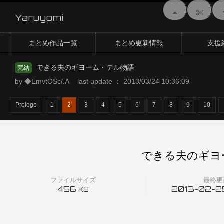
Yaruyomi
まとめ作品一覧
まとめ更新情報
支援
できる夫のギヨーム・テル物語
完結
by ◆EmvtOSc/.A last update ： 2013/03/24 10:36:09
Prologo
1
2
3
4
5
6
7
8
9
10
できる夫のギヨ
ファイルサイズ
最終更
456
2013-02-25
KB