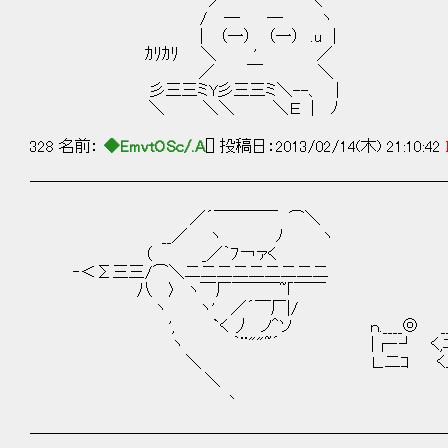
／ ＼
/ ─ ─ ヽ
| （一） （一） .u |
ｶﾘｶﾘ ＼ ' ／
／ ￣ ＼
彡三三ミY彡三三ミ＼--、 |
＼ ＼＼ ＼Ｅ | ﾉ
328 名前：
◆EmvtOSc/.A
[] 投稿日：2013/02/14(木) 21:10:42
──────────────────────────
／´￣￣￣￣ ⌒＼
__／ ヽ ﾉ ヽ
（ _／｀ﾌ￢ァく
‐＜Σ三三/⌒＼二二二二二二二二二
八 〉 ヽ￣厂￣￣￣~｢￣￣
ヽ ヽ' ／´￣厂|/
', `く 丿 ノ＾ソ ｎ.____◎ __
ヽ ｀¨""~´ |┌‐┘ く,ﾆ ! []
＼ Ｌ.二ｺ くノ 
＼
丶
──────────────────────────