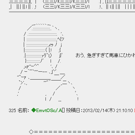
三三三三]|, | (三三l/l(三三l/l(三三l/l .| , |]三三三三
_| ||.| ||.l || . ,! (三三l/l(三三l/l(三三l/l .!、 || l.|| |.|| | | | ||
──────────────────────────
_,,.､､､､､.,,_
／.:::::::::::::::::::..｀ヽ､
/ .:::::::::::::::::::::::::::::::. '､
| :::::::::::::::::::::::::::::::::,ﾍ{ﾂ
| ::::::::::::::::::::::::,ｨｩ ﾉ j
|::::::::::::::::::::::（ |.! ;{
.|::::::::::::::::::rﾘ`l,〉 j}ﾞ おう、急ぎすぎて馬車に
}:::::::::::::::ﾉﾞ l /.
,xｧ''ｰ'ﾞ'` '､ /
/ ｰ｀¨`''''ー-- ､｣ﾞ'′＿
''^ｰｧ ､＿＿＿＿_ ￣ ／
`>'､, '''"´￣￣_二ヽ､
/ ／ ヽ
,' , / ﾞ､
l / __ !
325 名前：
◆EmvtOSc/.A
[] 投稿日：2013/02/14(木) 21:10:10
◇＝＝＝＝＝＝＝＝＝＝＝＝＝＝＝＝＝＝＝＝＝＝