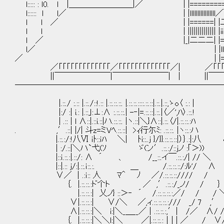
l::::: : ｌ0. ｌ |＿＿＿＿＿＿＿＿|／ | |=============
l:::::: l l／ | |lllllllllllllll
l l ／ | |======| |二二二二
l l | |||||||||||||| |iiiiiiiiiiiiiiiiiiiiiiiiiiiiiiii
l ／ |_|二二二| |============
l／ | |lllllllllllllllllllllllllllllllllllll
／ | |===============
／「「「「「「「「「「「「「／「「「「「「「「「「「「「／| ／「「「「「「
||￣￣￣￣￣￣￣|￣￣￣￣￣￣￣| | ||￣￣
──────────────────────────
|.::./ :.:: |.::./::!.:: |.::.::.::. |.::.::.::::.::.::|.::.|.::,ゝo〈 :.: |
|:/ :| i.: |.::｣:⊥:∧ :.::.::.| -‐|=.::.::|.::.|〈／',ﾊ〉.::.!
| .:: | l ∧::|.::i.::|ハ.::.::. |ヽ.::|＼}∧::|.::.〈/|.::.::.:ﾊ
. ,′.::| |/| 斗z=ミVﾍ.::.::| >ｨ行尓ﾐ: .::.::. |ヽ::.:ハ
|.::.:/:!八Ⅵ ｉﾄ::ｉﾊ ＼| ﾄi::..j }/}}.::.::.::|）｝.:
| :/.::|＼ハ`弋(ｿ ゞ(ン′.::.:/::jノ :｢＞))
|::ｉ.::.:|.::/: ∧ ´ 、 /__::.イ￣.::.:/| 
|::|.:: j/:|.::.ｉ::.:. ＿ /.::.::.::/:ﾙ'/ ∧
∨／ │.:ｉ:: 人 ﾏ＾ ﾉ ／/.::.::.:://// /
｛. |.::.::.:ド个ト ／ ,′.::.:/_ノ/ / ｝
|.::.::.:| 乂ノ} ::＞‐ ´ /.::.::.::.:／/ / / 
∨|.::.::.:| ∨/＼ ／,ィ.::.::.::.:/// _/ 7 ,′
∧|.::.::.:|＼ i:|＼_＿__／│.::.::.:,′| /／ ∧/ /
｛. |.::.::.:|＼＼l:|＼ ／|.::.::.:│| | ／ / ∨/