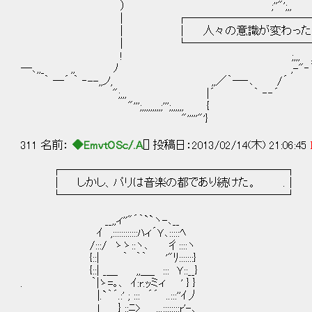
） ;''"';,,
| ┌────────────────
| │ 人々の意識が変わったことで、音楽の流
| └────────────────
! ;,,, ,i´ ~｀‐
―､,,_ ,, ﾉ ,-"‐´
｀ ―´ ｀ ‐--,,ノ, ,,／｀―‐､ /´
";,,, |´ ｀ ‐‐´
"''';,,,,,,,,,;''';,,,,,, {
"'''''"'}
311 名前：
◆EmvtOSc/.A
[] 投稿日：2013/02/14(木) 21:06:45
┌────────────────────┐
│ しかし、パリは音楽の都であり続けた。 .│
└────────────────────┘
__,,ィ''"´｀``ヽ-､__
ｲ ,::::::::::::ﾊィ´Ｙ､:::::ﾍ
/:::/ ゝゝ::ヽ､ 彳::::ヽ
{::| ｀ ｀｀ '"ﾘ:::::::}
{::| _＿ ,,＿_ ::: Ｙ::__}
. ｀|ゝ=｡､ ｲ:r.ｯミィ ' } }
|.`｀´.:' ; ::: ´´ ..:::''ｲ丿
l } ::ﾆ> ...::::::::r'-､