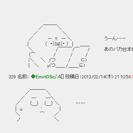
＿＿＿
／ ＼
／ ＼
／ ー !! ー ＼ うーん……
.| （ ・）}ili{（・ ） | ＿＿
＼ /￣￣⌒/⌒ / あのバカ台本
（⌒ / / /
i＼ ＼ ,(つ / ⊂)
| ＼ y(つ＿＿./,＿＿⊆)
329 名前：
◆EmvtOSc/.A
[] 投稿日：2013/02/14(木) 21:10:54
＿＿＿_
／ ＼
／ ─ ─＼
／ （＿） （＿） ＼ ……
| u. ' |
＼ ⌒ ／
ノ ＼