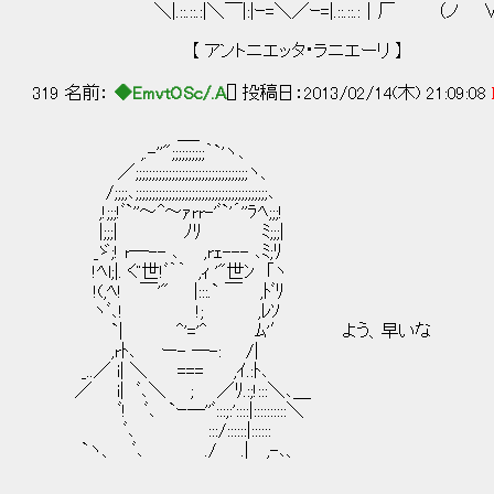
＼|.::.::.:|＼￣|:|ｰ=＼／ｰ=|.::.::.:│厂 （ノ ∨
【 アントニエッタ・ラニエーリ 】
319 名前：
◆EmvtOSc/.A
[] 投稿日：2013/02/14(木) 21:09:08
＿_
,.-''";;;;;;;;;;｀`'ヽ､
／;;;;;;;;;;;;;;;;;;;;;;;;;;;;;;;;;;ヽ、
/;;;;､;;;;;;;;;;;;;;;;;;;;;;;;;;;;;;;;;;;;;;;;､
,!;;;!ﾞ`''～^～ｧrr-'ﾞ`'´''ﾗﾍ;;;!
|;;;| ﾉﾘ ﾐ;;;|
_ゞ;! r─-- ､ ,rｪ--- ､ﾐ;ﾘ
!ﾍl;|. ぐ世!ﾞ｀｀ ,ｨ '"世ﾝ ｢ヽ
!(,ﾍ! ￣'" |:::.` ￣ ,ﾄﾞﾘ
ヽﾞ､! !; ,ﾚｿ
`| ^'='^ ﾑ'′ よう、早いな
,rﾄ､ ー- ─-: /|
_..／ i| ＼ === ,ｲ.:ﾄ､
／ i| ﾞ､＼ ; ／ﾘ.:;!:::＼､＿
ﾞ! ﾞ､ `ｰ─''ﾞ:::;:'::::|::::::::::＼
ﾞ､ :::/::::::|::::::
`ヽ、 ﾞ､ ./ .| ,-､、