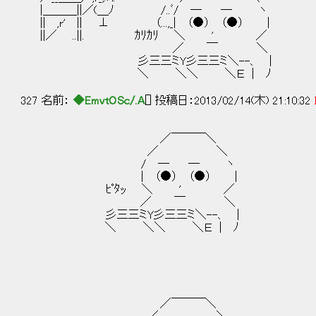
|＿＿＿||／(＿ﾉ /..ﾞ/ ─ ─ ヽ
|| ,r' || ⊥ （...,_| （●） （●） |
||／ ..||. ｶﾘｶﾘ ＼ ' ／
／ ￣ ＼
彡三三ミY彡三三ミ＼--、 |
＼ ＼＼ ＼Ｅ | ﾉ
327 名前：
◆EmvtOSc/.A
[] 投稿日：2013/02/14(木) 21:10:32
／￣￣￣＼
／ ＼
/ ─ ─ ヽ
| （●） （●） |
ﾋﾟﾀｯ ＼ ' ／
／ ￣ ＼
彡三三ミY彡三三ミ＼--、 |
＼ ＼＼ ＼Ｅ | ﾉ
／￣￣￣＼