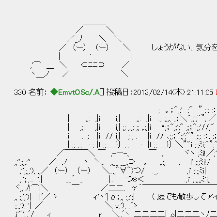
＿＿＿
／ ＼
／_,ﾉ ＼ ＼
／ （ー） （ー） ＼ しょうがない、気分を
| ' |
,'⌒ ＿ ＼ ⊂ﾆﾆ⊃ ／
ヽ＿ノ ／ ＼
330 名前：
◆EmvtOSc/.A
[] 投稿日：2013/02/14(木) 21:11:05
; 。；";;' ;" ” ;:; :：,;;:;
| ,;: ,|i i,| ,;: ,|i .,.:;;,、;；＼";;';"”; ／ :：,;;
| ,;: ,|i i,| ;; ,.;; ;; ,.;;|i ・;；";;';" ;;；";;'//;" ;: ;;:
i .. ; |i // i,| ; ; . |i // ､;;；";;';"” ;:; :：, ;；;;
| ;; ,.; .:..; |L;;_＿}｝ ,.; .:.. |L;;_＿}｝ ＼”"i ;:;ﾐi;"”;"”
／￣￣￣＼ ￣ ,-ー-、 ￣ , ヾヽ ;ﾐi!／;';"
,,'';;,,:'' ／ ノ ヽ ＼.. ,,__ __,,⊃ 。 ,.;; , l' ;:;ﾐi!/
,'';;,,'), ,,／ （ー） （ー） ＼..,,＾∀＾)つ/ ._, ,i' ;:;;ﾐi|
,''；;:.. ''.| __´ _ |... つ8＜ .,i' ;:,,;,ﾐ'i,,
ヾ,, ﾉ!⌒i＼ ￣ ／二二. γ´￣￣￣￣￣￣￣￣￣
,, ;;',')| |ﾞ／ ゝ ィ'ヽﾞ|ρ；,, :,:';| （ 庭でも散歩して
;;,,'), '|. ／ ＼ y,'), ,.ﾞゝ＿＿＿＿＿＿＿＿
,i'"';..ﾞ/ ｨ r ＼..ﾞヽi 二二二二| ,o|二二二ヽﾉ二；