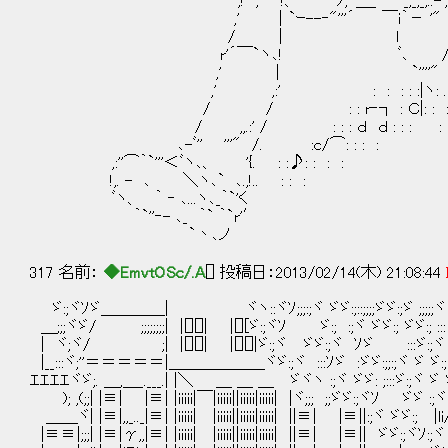
,! , !、 ' ﾉ,' ＿_ '"_,_;_,..-',
,' ｜`ｰ--‐"'''´ ￣i｀－ '" 
/ | l ,! 
r'´￣`ヽ､! ﾞ､ /.
,' ｜ `''''" : 
,' ,:' : : : : :|ヽ: . . . :
/ / : : r‐┐ : Ｃ|: : : : . . . 
/ ,,.:' / : : : ｄ ｄ : : : : :♭: 
､-ﾞ'' '''" /. :c/⌒: : : : : 
,:''⌒｀`'''＜ﾞヽ､、 '{. : :♪: : : :
!,. - ､ ＼ヽ､` ､.,!.. : : :
ﾞヽ、 ｀ ‐ ､...ヽ､_｀`'く
｀`''‐- ､_ ｀` ｀`r'′
`丶､ノ
317 名前：
◆EmvtOSc/.A
[] 投稿日：2013/02/14(木) 21:08:44
ゞ:;ヾｿゞ＿＿＿＿| ヾヽ::ヾｿ;;;:;ヾ ゞゞ:;::;;;;ゞゞ:;ゞ ;;;;;ヾ
＿;;;ヾゞ/ ;;;;;;;;| |[][]| |[][ゞ:;ヾｿ ゞ:; :;ヾ ゞゞ:; ゞゞ:; ::: ;;
| ヾ;ヾ/ ;| |[][]| |[][]|ゞ:;ヾ ゞゞ:;ヾ ｿゞ :::ゞ:;ヾ
|__:::ヾ;''＝＝＝＝＝|＿＿＿＿＿＿ヾゞ:;ヾ :::ｿゞ :ゞゞ:;;:;ヾ ゞ ゞ:;
ｴｴｴｴヾゞ;. ＿,＿_.___.| |＼ ＿ ＿ ＿ ゞヾヽ :;ヾ ゞゞ: ;:::ゞ:;ヾ ゞ ゞ
); ,(;;| |≡| |≡| |iiiii|￣|iiiii||iiiii|iiiii| |ヾ;;; ;;ゞゞ:;ヾｿ ゞゞ :;
＿＿ヾ| |≡|,,_.._|≡| |iiiii| |iiiii||iiiii|iiiii| ||≡| |≡||:;ヾ ゞゞ:; |l
|≡≡|;;;| |≡|γ,,|≡| |iiiii| |iiiii||iiiii|iiiii| ||≡| |≡|| ゞゞ:;ヾｿ:;