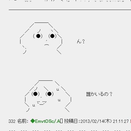
──────────────────────────
＿＿＿
／ ＼
／ ノ ヽ＼
／ （ ●） （●）＼
| ' | ん？
ヽ、 ⌒ ／
ノ ＼
＿＿＿
／ ＼
／ノ ＼ u. ＼
／ （●） （●） ＼ 誰かいるの？
| __´___ u. |
＼ u. `ー'´ ／
ノ ＼
332 名前：
◆EmvtOSc/.A
[] 投稿日：2013/02/14(木) 21:11:27