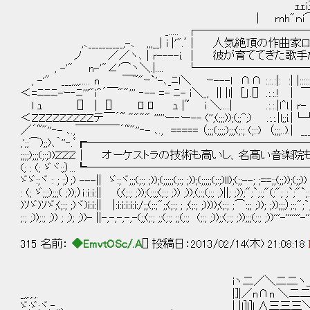
ｪｪi三i三lｪｪ |l |i'i^i| |.i
| rnh"ｎi⌒i i⌒ｉ nn｀nn |l |i==
_..... ┌─────────────
,､__________,-､ ,,,__| i |'".ﾞ│ 人気
ノ ／／ヽ､ | r----i. │ 彼が育ててきた歌
, -'" n-'"∠'⌒ヽ＼.|.... └───────
, -'" ___,,,,..... n ￣~"ｰ`'-､_ﾆl＼ ｰ---l ∩∩ :.:.:|: :| |:::::| |;;;;| 
＜=ﾆﾆﾆ-ｰ‐ﾆ'''"i^´￣""''' ‐-- =- ﾆ- ｉ＼_, || |l| [」.[] .:.:.! 
l ｭ [] | [] ﾛ ﾛ ｭ |~ i ＼....| .:.:.|l^l.| r- i r- i ｉ;
＜ＺＺＺＺＺＺＺＺＺテ￣´~ """" '''''ー‐ー-- ('';(;;;));(;;^;) .:.:.|l;;
／´~"''‐- ､.,￣￣￣￣´~"''‐- ､., ===== （;;;(;;;;);;;(;:; (;::) （;;;..).|
,';;⌒);;)､｀''‐.ﾞ┏────────────────────
;;;;);;;(;:;))ＺＺＺ│ オーケストラの技術も高いし、名高い音楽院もある。 │ ;|`;:
(; : (; ゞヾ:;）...┗─────────────────────────┛. |;:: 
ゞゞ:;ヾ : ; ;）;) ---|| ゞ:;ヾ;;;(;:; ;));(;;;;;(;:; ;));(;;;;;(;:;)ll);(;;--; ;==;;(;;));(
: (; ゞ;;;);;;( ;));）ｉ:ｉ:i:|| (;(;:; ;));(;:;;(;:; ;)) ;));(;:;(;:; ;)||; ;));";`;:;"(;"; ;`;"`
)ｿゞ)ｿゞ;(;:; ;)ヾ)i:i:|| |:i:i:i:i:i:/;;(;:;";;(;:; ; ;(;:; ;))));(;:; ;⌒:;; ;)); ;));;;）;:;";`;";
;:; ;));:; ;)) ; ;); ;))- ||-,-,-,-,-(;;(;:; ;;(;:; ;;(;:; (;:; ;));;(;:; ;));;;(;:; ;))'''-'''''''-''''-
315 名前：
◆EmvtOSc/.A
[] 投稿日：2013/02/14(木) 21:08:18
iヽ二／＼二二ヽ＿＿＿
_,,.,.,. |]|／n∩n ＼二二二二二二二
ゞ;ゞ;ヾ,‐,,､ . ＿＿ | |l]l]l ∧三三三＼l]l]l]l]l