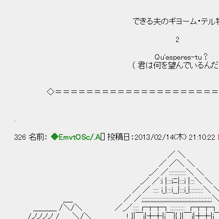
できる夫のギヨーム・テル物
2
Qu'esperes-tu？
（ 君は何を望んでいるんだ？
◇＝＝＝＝＝＝＝＝＝＝＝＝＝＝＝＝＝＝＝＝＝＝
.
326 名前：
◆EmvtOSc/.A
[] 投稿日：2013/02/14(木) 21:10:22
／ ＼
／ ／＼ ＼
,／ ／::::::::::::＼ ＼
,／ ／:i |:::iﾆ|:::i |:::＼ ＼
／ ／ :::: i_|:::i__|:::i_|:::::::::＼ 
＿_ ／ ／;;;;;;;;;;;;;;;;;;;;;;;;;;;;;;;;;;;;;;;;;;;;;;;;
＿＿＿ /＼/＼ ／_／::::┌┬┬┐:::::::::: ┌┬┬┐:
/ノノノノ /＿__＼/＼ ＿＿_______! }|￣i|┼┼|i￣|{ }|￣i|┼┼|i￣|