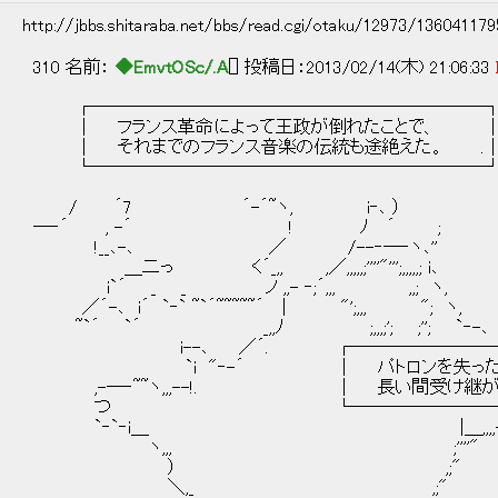
http://jbbs.shitaraba.net/bbs/read.cgi/otaku/12973/13604117
310 名前：
◆EmvtOSc/.A
[] 投稿日：2013/02/14(木) 21:06:33
┌──────────────────────
│ フランス革命によって王政が倒れたことで、 
│ それまでのフランス音楽の伝統も途絶えた。 .
└──────────────────────
/ ´7 ´-´~ヽ, i‐､ ）
―‐´ , -´ ! ﾉ ´ ;
!__､-､ ／ /--‐―‐ヽ､''
＿二っ く´_,, ,／,,,,,;''''"''';,,,,,; i､
i`´ _ _ ノ ,,- ‐;´,,, ,,; ヽ,
／´-､ i´ `‐` ~`´~~~~~´ | "';,,, "; ヽ,
~`´ `´ _,,ﾉ ;,,,;'; ;''; `‐-､
i--､ ／´. ┌───────────
`i "‐-´ │ パトロンを失った音楽家たち
,-―‐~~ヽ,,,--!. │ 長い間受け継が
つ └──────────────
`‐`‐i＿ |＿,,,,-､,,,,
ヽ,,, ;''''" 
） ,;" .,,-‐
＼,_ ,;"