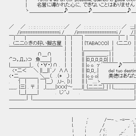
| 名誉に導かれた心に、できないことはありません 
ゝ＿＿＿＿＿＿＿♪＿＿＿＿♪＿＿＿＿＿＿＿♪＿＿_
／ ／ : : :: : : : : : : : : : : : :／ ／ : : :: : : : : : : : : : : : : ／ :;;;;|::...| 
/i================i / /i================i / /.|:::.
￣|￣￣|￣￣￣￣￣￣￣￣|￣|￣￣| ￣￣￣￣￣￣￣|￣｜￣|:::
. (二二().きの好い擬古屋 | | | {TABACCO} | (二二() |:
￣￣￣￣￣￣￣￣￣￣￣ .| | |＿＿＿＿＿__..| |:::::
∩＿∩ | | || ＿＿＿＿_,..| | .|::...| 
'~⊃｡Д｡)⊃ 魚＿＿| | | || |ﾛ_ﾛ_ﾛ_ﾛ_ﾛ| | | |:
|＿＿＿＿|_, （ ・∀・）∩ . | | || |o o. γ´￣￣
<・二＜ ＼ ||＿||｀ノ ∧∧ .| || |ﾛ_ﾛ_..| del tuo destin ma
<・二＿＿＿＿ ＼＿（. .（* ,）:| || |o o o| 美徳はあな
. '| | | ￣|＿） ,Ｕ-、|).| || |:￣.....ゝ＿＿＿
_____. |三| . 〒 .| _|______|XXX|'～______|| ｛二二二｝ | | |,__________＿|:::..|_
|＿|＿＿_| . じ'`Ｊ . ￣￣￣￣￣ |:::::
＿＿＿__| |＿＿＿＿＿＿＿＿＿＿＿＿＿＿＿＿＿＿＿＿＿|:::::|＿＿| 
──────────────────────────
｜ ,' /ー- ､. -=― .､
l. ,′ / ,: ﾞｉ
i ｉ /ヾ: ,,.:' ｜