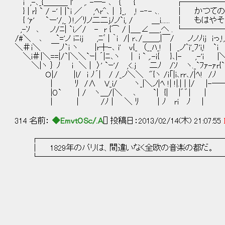
i ,-､_{＿＿＿ l' ,. -─- ､ ｛￣｀{ ┌─
} | r} ` / -' | |`i ／ ,ﾍr^､ | }_, ,! -‐
{ 'ｧ' `ー'/,_ ）!／ﾘノ二二jﾉノ`i, / ＿i...... 
,-ｿ ､ ノ/ﾆ| `i／/ - r {⌒ / |＿_∠＿_,へ .
/#＼ ､ `='ノ iﾆij ,ﾆﾞ | ｀i /| r､/＿＿,|￣/ ノノﾉij iっ,!,!
＼＃i＼ ￣,ﾉ`i ヽ |r┼-､ i' v{_ （__ﾊ_! | _ノ^i'_ﾌ'i,! `i 
＼i＃|＼==|/`|＼＼`ｰ| ´|ﾆ､ヽ | i ` ,.-ｉ{ }､|- ,-'i |＼
＼|ヽ ｝ ﾉ i ＼ | 〉' `ｰ'/ ,<.j 二ﾉ /ｿ ヽ._`ﾌｧ-ｧr{`
Ｏ|/ |l/ i ﾉ´| / /_ノ＼＼ "{ヽ /ｉ｢|i､rr､/|ﾍ! /
| ﾘ /∧ V_i/ ヽ_|＼ノ|ﾍ !| !|.| | |/ |-──
|０` | / ヽ＿/|＼ ､ `| {| |゛゛| |
| | /ﾉ | ＼ ﾘ | ﾉ ri ﾉ |
314 名前：
◆EmvtOSc/.A
[] 投稿日：2013/02/14(木) 21:07:55
┌───────────────────────
│ 1829年のパリは、間違いなく全欧の音楽
└─────────────────────
/_,-､
[_i_i_|;;
}====
ri＝i=i＝i
〈イ二￣r;;;;i
i |i |;;;;l ｌ;;;;;
/ ヽ {ｨt'=' TT