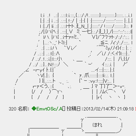
l.:i .:! ..::| .:.:::l::i.::::,:{.:.::/:/!..::::::::::}:::::;:::::::::.}:::::::..:...i..l
|.:| .::| i ..::| .:.:::|.:!::/｜::|::{｜:|::::::::::::/::::::::::':::::::: |:..|..|
l :|../| li .::| .:.:::l十ト..廴N__| ;|:::::::':/ !:::::::/::::::::::.}:::. l!
;./|.{ハ{ﾍ.:| ..::::|_∨ ミ ー七|:.:./:廴}_}_/}::::::'::::'::.:.:.l|
′lハ. |ハ{ ..:i十ｧ=ミ､｀ ∨}/`ﾌ'7ァト:/::/::'::.:.｜
.′|....:ヽ.._' トﾐl::| ` .≦ﾆ. ﾉｨ':/:./:::::.. l
.′.:| ..:.:i:ハ `∨i／ ´￣`ﾐy/ﾉｲ}ｲ::: |:. :
/ ..:.::| ..:.:l:|::∧ ;′ ／i./ /::く:ｲ'}l:::
/ ..:/..:!..:.i.|:l::::小. ､ ＿_ ´ /::::. | 八:}:}/
/ ..:/ .:.:}...:Ｎ:!::::ﾉ ＼ ｀ ｰ' ｲ:::.:
,∠ -r‐yｲ ﾄ.:{:|´ . ....イ::::|:::.:..|:.{
／ ヽV|..|::. :{ ` ｧ..:爪::::::::|:::::li::.:
/ } }|...:.::..ト ._ :.. {` ｰ ::vy::!:::::|V::... |
.′ r‐ｧ＜う､:::{ ｀ ､:. ＿_ .} ﾏ 丁}了¨＞‐v‐.
| {/ / 〉⌒Yヽ ´ | ｜ﾉﾑく⌒ヽ ∨
l { / / / } | |r〈 ヽ ヽ }
320 名前：
◆EmvtOSc/.A
[] 投稿日：2013/02/14(木) 21:09:18
γ´￣￣￣￣￣￣｀ヽ
| ほれ .|
|￣￣￣￣￣￣ γ ￣￣￣ゝ＿＿＿＿＿＿__,ノ