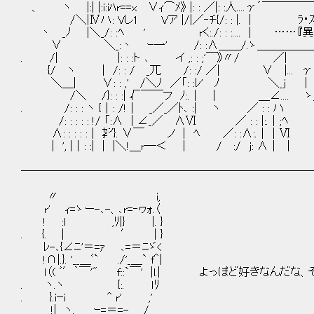
、 ヽ |:| |:i:iﾊr==x ∨ｨ⌒ﾒ》 |: : ／|: :人....γ´￣
/＼|Ⅳハ: Vし1 Vア |/|／‐ﾁ{/: : |. | ﾗ･ｽﾄﾗ
丶 _ﾉ |＼_/: :ﾍ ' rく:./: : :.... | ……『異
∨ ＼_:丶 ｰ一' /: :∧＿＿/.ゝ＿＿＿＿＿＿＿
. /| |: : :ト ､ イ ,: : ;'￣》〃/ ／|
{/ ヽ | /: : / _兀 /: :/ ／| ∨ |...
＼＿| ∨: : ,' /＼ﾉ ／「: :ﾚ' ﾉ ＼_j 
/＼ /}: : :| √￣￣フ ﾉ:.│ │ ＿∠.... 
. /: : : ヽ {｜: /!│ _／_／ﾄ､ :| ヽ ／ : : ハ
/: : : : : !/ 「:∧ | ∠_／ ∧Ⅵ ／ : : |:.｜;ﾍ
∧: : : : :｜ ㌢}. ∨￣ ノ | ﾍ ／: :∧:.││Ⅵ
| ', |｜: :| | |＼!＿r─＜ | / :/ j: ∧│ |
──────────────────────────
〃 i,
r' ｨ=ゝー-､-、､r=‐ヮｫ.〈
! :l ,ﾘ|} |. }
. {. | ′ | }
ﾚ-､{∠ﾆ'＝=ｧ ､=＝ﾆゞ<
!∩|.}. '__＿ﾞ` ./'_＿` f＾|
ｌ（( ﾞ′｀￣'" f::`￣' |l.| よっぽど好きなんだな
. ヽ.ヽ {:. ｌﾘ
. }.iｰi ^ r' ,'
!| ヽ. ｰ=＝=- /