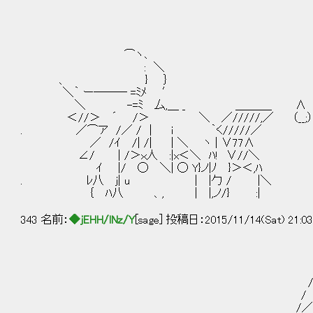
⌒ヽ､
: ＼
、 } ｝
＼｀ ー─── =ﾐﾒ ′
＼ -=ﾐ 厶,＿ _ ＿＿＿_ ∧
＜//＞ ´ /＞ ＼ ／/////,／ （__;）
. ／⌒ア /／ / | ｉ ｀く/////／
／ /ｲ /| /| | ＼ ヽ | ∨77∧ た
∠/ | /＞ｘ人 :|x＜＼ ﾊ! ∨//＼
ｲ |/ ◯ ＼| ◯ Y}ノ|ﾉ }＞＜,ﾊ 
. ﾚ八 j| u | |勹 / |＼ 仕
｛ ﾊ八 、, | |,ノ/} :|
343 名前：
◆jEHH/lNz/Y
[sage] 投稿日：2015/11/14(Sat) 21:0
r- ∨ ＼≧
／ r- ｉ ヽ
/ /／r ‐ ヽ 
/ // { } l l￣:＼
/ / i ￣::ゝ--':::
/／ｌ ｌｌ ―― ≠rイ, ,x