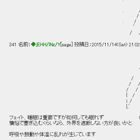
/ / :| | ¨¨ゝ '
. / / / :| | r‐
/ / / | | ‐=ﾆ {:.:.:.:.:.: : 
. / / / :| |,x≦/:.:.:.:.:.
′ / :/ /ヽ ,x≦￣ :/:.:.:.:
/ / :/ / ＼ :/:.:.:.:.:.
341 名前：
◆jEHH/lNz/Y
[sage] 投稿日：2015/11/14(Sat) 21:0
∨ ／ ／ ゝ / / 
／ ／ / / / /‐
／ ／ / / / /寸//
/∨ / :/ { / | T
/ / :∨ / :/ : : | :| 
/ / ゝ / { |: _|___!_
/ / / ∧ i :|: !: /
{ / 〈 / ＼:｜ : // ,x
i: / | |:/ ㌢ Ⅵ:
|,′ ‐=ﾆ=‐x| :! |
／//‐=ﾆ二/:!
フェイト、睡眠は重要ですが如何しても眠れず 〈/
懊悩で塞ぎ込むくらいなら、外界を遮断しない方が良い
＼＼ :/ :| 
呼吸や鼓動や体温に乱れが生じています 