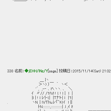
338 名前：
◆jEHH/lNz/Y
[sage] 投稿日：2015/11/14(Sat) 21:0
＿ }ヽ
＞ヽ) ）￣ ｀ ヽ＜
'´, ,-‐ ､ lﾍ.ヽヽ. ､ ＼
ｲ 〃// /1ｆVl ! l. ! ｌ | l |
|ｌ | ! ｌ ﾚ'|‐l.| |Ｔﾅ'ト| ｌ |'1|
. ヽN. | ｌVＴﾄlu.ﾚ'「`Kｌｲ ｌ ||
ﾄＮ::::::::::,:::::::::::::::| .l ,ｲ ｌ!