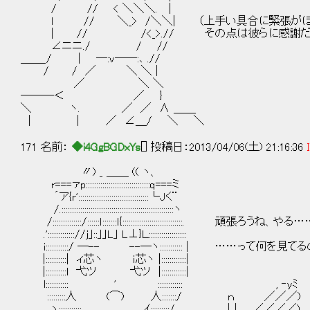
/ // < ＼＼＼. |
l // ＼_> /＼＼| （上手い具合に緊張がほ
| // /<_>.// その点は彼らに感謝だ
∠ニニ./ / //
＿＿_/ | ―:v――:､ .//
/ / ／ ＼ ＼ |
／ ＼ ＼
―――＜ ／ }
＼ ヽ. ／ ／ ∧ ＿＿
| | ／ ∠＿/ ＼ ＼
171 名前：
◆i4GgBGDxYs
[] 投稿日：2013/04/06(土) 21:16:36
〃) _ ＿＿ (( ヽ、
r===ァp:::::::::::::::::::::::::::::::q===ミ
´ア{r'::::::::::::::::::::::::::::::::::└Jく¨
/.::::::::::::::::::::::::::::::::::::::::::::::::::::::ヽ
/::::::::::::::/::::::ｌ:::::::ｌ{:::::::::::::::::::::::::::::. 頑張ろ
.'::::::::::::://j｣::｣｣L｣ L⊥}Ｌ::::::::::::::::::
i:::::::::::/ ─-- --─ヽ::::::::::: | ……って何を見て
|::::::::::| ィ芯ヽ ｉ芯ヽ |::::::::::::|
|::::::::::l 弋ツ 弋ツ |::::::::::::|
l::::::::::: ' :::::::::::: , ‐yﾐ
:::::::::人 (⌒) 人:::::::/ ｎ ／／／)
ヽ:::::::::::.... . ｲ:::::::::/ |│ ／／／／)