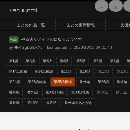
Yaruyomi
まとめ作品一覧
まとめ更新情報
支援
やる夫がアイドルになるようです
完結
by ◆i4GgBGDxYs last update ： 2020/10/18 04:21:40
第1話
第2話
第3話
第4話
第5話
第6話
第7話
第
第14話前編
第14話後編
第15話
第16話
第17話
第18話
第24話
第25話前編
第25話後編
番外編
第26話
番外編
番外編
番外編
第33話前編
第33話後編
第34話
第35話
番外編
第40話
最終話
番外編＆あとがき