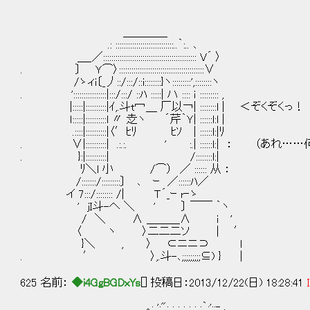
＿＿＿＿
.: ::::::::::::::::::::::::::::..｀:.. ､
＿_／::::::::::::::::::::::::::::::::::::::::::::: V´ 〉
. 〕 Ｙ⌒〉:::::::::::::::::::::::::::::::::::::::::∨
/ゝィi〔_丿::/:::/::i::::::::}ヽ:::::::::',::::::::ヽ
. '::::::::::::::::|:::/:::/ ::ﾊ :::::| ハ :::: ｉ ::::::::: ,
|:::::|::::::::::|ｲ,.斗t冖＿ 厂以￢| ::::::::l | ＜ぞくぞくっ！
ｌ:::::|::::::::::l 〃 赱ヽ ´芹｀Ｙ| ::::::l:l |
.::::|::::::::::|〈′ﾋﾘ ﾋｿ | ::::::l:|ﾘ
. ∨|::::::::::| .:.:. ' :.| ::::::l:| ： （あれ
. }:|::::::::::| /::::::::l:|
ﾘ＼l 小 /⌒） ／ :::::: 从 ：
/:::::::/:::::::::〕 ､ ｰ ／::::::ﾊ／
イ 7:::/:::::::: /| Ｔ´_ｰ r‐ゝ
' jI斗-へ ＼ ' 〕 ￣￣ ｀ヽ
/ ＼ ∧ ＿＿＿∧ ｉ '
〈 ヽ 〉二二二ソ | ′
}＼ , 〉 ⊂ニニ⊃ l
. ′ 〉,.斗-､;;;;;;;;;⊆) } |
625 名前：
◆i4GgBGDxYs
[] 投稿日：2013/12/22(日) 18:28:41
,.｡: ':": : : : : : :｀:'::‐.､,_