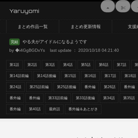
Yaruyomi
まとめ作品一覧
まとめ更新情報
支援
やる夫がアイドルになるようです
完結
by ◆i4GgBGDxYs last update ： 2020/10/18 04:21:40
第1話
第2話
第3話
第4話
第5話
第6話
第7話
第
第14話前編
第14話後編
第15話
第16話
第17話
第18話
第24話
第25話前編
第25話後編
番外編
第26話
番外編
番外編
番外編
第33話前編
第33話後編
第34話
第35話
番外編
第40話
最終話
番外編＆あとがき