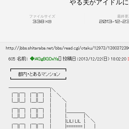
やる夫がアイドルに
ファイルサイズ
最終更
338
2013-12-23
KB
http://jbbs.shitaraba.net/bbs/read.cgi/otaku/12973/13803723
605 名前：
◆i4GgBGDxYs
[] 投稿日：2013/12/22(日) 18:02:20
┏━━━━━━━━━━━┓
都内・とあるマンション
┗━━━━━━━━━━━┛
￣￣￣￣￣￣￣￣￣|＼
|￣||￣| |￣||￣| |. ＼
|＿||＿| |＿||＿| | ＼
| |
|￣||￣| |￣||￣| | |＿＿＿＿
|＿||＿| |＿||＿| | |.. |＼
| |LlLl LlL |. ＼
|￣||￣| |￣||￣| | |======= | |