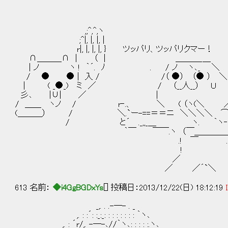
,;^,^,ヽ
;^|, |, |, |
r|, |, |, |, } ツッパリ、ツッパリクマー！
∩＿＿＿∩ | （ | ＿＿＿_＿
| ノ ヽ ! ｀´. ﾉ . / ノ ヽ､_ ＼
/ ● ● | 入 / /（ ●） （● ） ＼
| ( _●_) ミ ／ / （__人__） Ｕ 
彡､ |∪| ／ | 
/ ＿＿ ヽノ / r‐.、 ＼ ( （ヽ(＼ 
(＿＿＿） / ＼.`ー-==＝＝ニ ＼＼＼＼ ⌒
/ と´ ._,,_＿ ヽ. ｀ヽ‐ 
｀￣ ￣￣.ヽ （￣＿＿＿＿_.
.! ￣ .
! 
／ 
／ ／´`＼ 
613 名前：
◆i4GgBGDxYs
[] 投稿日：2013/12/22(日) 18:12:19
_,. . .-―- . _
,. : :´: :_:_: : : : : : : : ｀ヽ､
,. : ´r/,. -―-､//｀ヽ､: : : : :.ヽ､