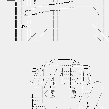
====┐ .||/ .| | |l. | | | ,,,,,,,―'''''''''''´ | 
|| ||/ .| | '! ＿,,,,,,,,,---''''''''''''´￣ ―――――| 
|| || __,,,,-i''''´ ＿,,,,,,,,----''''''''''´￣￣￣￣＼| 
――||―||ξ ,Lィ-'''''´￣.| | | |'.―|‐.| |-,,,,,
|| || ￣"´. | | | | | | |--''''￣|
|| || | | | | | | | | |‐-,__
|| ﾛ(()==| .| | | ＼| | | | 
|| || | |. ／ .| | | |＼..| |
|| || | |.／ ／ .| | | ＼| ＼ |,,,,....-
|| || |／ ／.. .| | | |＼..| ＼ ＿__|,,,
, ＜´ ￣￣￣ ｀＞ ､
,rイ⌒i: : : : : : : : : : : {二二ﾄr─ ､
{三ｨ/^/!￣ : : : /: : :| : : : |: : : : : ﾄ､下､
//. /｜ / :/: : :/| : : : ﾄ､: : : ::|｜ﾊ '，
, '/ / j. /! /| : : |｜: : : | ﾊ: ﾄ､:|｜: :}_|
∨: : {／: :/､|/ N＿{ |ﾊ＿_} }斗ﾍヽ!: ∧ 
l : : : : |/ ≧- ≦-､ | : : : }/ }
i : : : : | ／ f示 f示!＼ .j: : : :/ 
.|: : : : ::| ヽ ヒｸ ヒｸ //: : ::
|: : : : ::| , /: : : :j /
|:ﾊ: : : :!､ /: : :／}. /}＿