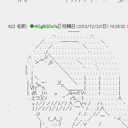
/| ｌ| / / / / / }: : : ｀ヽ､ _,ｨ/: : :
(_ ／.〉 〉
γ´ど Lr1
ー一 サ´
623 名前：
◆i4GgBGDxYs
[] 投稿日：2013/12/22(日) 18:26:02
-----
. . : '':. :. :. :. :. :. :. :. :. :. :. :.'':. . .
／:. :. :. :. :. -―…―-:. :. :. :. :. :. :. ＼
／:. :. : ／:. :. :. :. :. :. :. :. :. :.＼:. :. :. :. :. : ヽ
':. :. :. :./_:. :. :. :. :. :. :. :. :. :. :. :. ヽ:. :. :. :. :. :. ::.
/:. :. :. :.__{/:＼:. :. :. :. :. :. :. :. :. :. :. :. :. :. :. :. :. :. :. :.
':. :. ＞⌒丶,彡＼:. :. :. :. :. :. ＼:. :. :. :. ',:. :. :. :. :. :. :.
|:. : :' ＼:. :. :. :. :. :. ヽ:. :. : : ',:. :. :. :. :. :. :.
|:. :.i ＼:. :. :. :. :. :. :. :. :. :. :. :. :. :. :. :. :.
:. :.| ＼ ＼:. :. :. : |:. :. :. :. :ｉ:. :. :.
|_:.| x,,_～' 乂,, ＼ : : :|:. :. :. :. :|:. :. :
| ⅥY⌒ぅ, ^＼＿＿_＿:.|:. :. :. :. :|:. :. :. :. :. :. |
|:. i爪 _）ﾊ u ,,斗==ミ∨!:. :. :. :. :!: : : : :. :. :. |
､:.とつ乂ｿ '" rう｡:::: }:. :. :. :. :. :. :. :. :. :. :. 人
.. v /／/ ノ /／/／/ 人 '⌒Vっ:./:. :. :ハ:. :. :. :. :. : : ヽ
. { /／/／/／/／/／/ ｀¨¨´ﾟ: /:. :. :､} 八:. :. :. :. :. :. :. 
､U /:. /:. :. :/／＿＼:. :. :. :. :. :. :.
＼ （__人__） /:. ,:. :. ／ '' ＜ :. :. :. 
|:ヽ ､:::::::） /:／:. Ｖ / ＼:. :. :. 