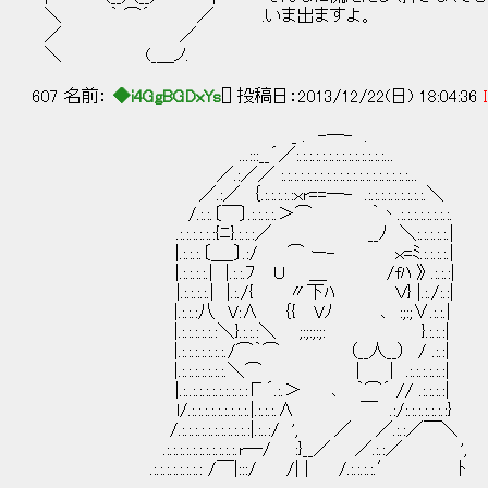
＼ ｀ ⌒´ ／ .いま出ますよ。
／ ／
＼ (_＿ノ.
607 名前：
◆i4GgBGDxYs
[] 投稿日：2013/12/22(日) 18:04:36
_ . -─- .
...:::__´／:.:.:.:.:.:.:.:.:.:.:.:.:.:...
／.:／／ :.:.:.:.:.:.:.:.:.:.:.:.:.:.:.:.:.:.:.:...
／.:／ ｛.:.:.:.:.:ｘr==─- .:.:.:.:.:.:.:.:.:.＼
/.:.:.〔￣〕.:.:.:.:.＞⌒ ｀丶.:.:.:.:.:.:.:.:.
.:.:.:.:.:.:{ﾆ}.:.:.:／ __ﾉ ＼:.:.:.:.:.|
|.:.:.:.〔＿_〕.:/ ⌒ ー- ｘ=ﾐ.:.:.:.:.|
|.:.:.:.:.| |.:.:.ﾌ Ｕ ＿ /fﾊ 》 .:.:.:|
|.:.:.:.:.| |.:./{ 〃下ﾊ Ｖ} |.:./:.
|.:.:.:八 V:∧ ｛{ Vﾉ ､ :;:;∨.:.:.|
|.:.:.:.:.:.:＼}.:.:.:＼ ;:;:;:;: }.:.
|.:.:.:.:.:.:.:./⌒｀⌒ （__人__） / .:
|.:.:.:.:.:.:.:.＼⌒ | | .:.:.:.:.:.:|
|.:..:.:.:.:.:.:.:.:.:Г´.:.＞ ､ ｀⌒´ // .:.:.:.:|
l/.:.:.:.:.:.:.:.:.:.|.:.:.:.∧ ￣ .:/:.:.:.:.:.:.:}
/.:.:.:.:.:.:.:.:.:.:.:|.:..:/ ', ／ ／.:.:／￣＼
.:.:.:.:.:.:.:.:.:.:.:.r─/ :}__／ ／.:.:／ ',
.:.:.:.:.:.:.:.: /￣|:::/ /| | /.:.:.:.:.′ ﾄ