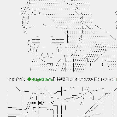
//: : : : : : : : : : : : : : : : ｀ヽ､/＼: : : : : :.
rｨ/∧: : _: : : : : : : : : : : : : : : : :.＼/ﾊ: : : : ::.
{//: : _/:::::＞ ､ : : : : : : : : : : : : : : ＼ﾊ: 
/: :ｲ ｀ヽ､: : : : : : : : : : : : : Ⅵ: : : :.i
{: :./ , ＼: : : : :.i: : : : : : :Ⅵ: : 
∨:! -‐ ' ｀ ー―-＼: : :l: : : : : : : l: :＼: 
Ⅵ ＼:l: : : : : : :.}: : : :＼: : : : ｀ヽ､
- - |: : : : : :,ｲ: : : : : : : : : : : : : ＼
ﾊ 三三 三三三 |: : : : : ;' }: : : : : : :＿_:_: 
`ﾑ ） ） , （ （ .;': : : :.:/ノ: : : : :／////ﾊ: : : : : :
八（ （ ） ） |: : : :/ ヽ : : : ////////: : : : : 
＼ （__人__） ,ｨ: : :.ｲ///＼:_//////,イ : : : : : :
/: : ｀ヽ､ ,イ |: : : :!//////}///／ !ヽ: : : : 
,: : : : : : : :T77´∧ !/ !: : :.:|////// ,!´ { ',: : : :
{: : : i: : : : :|////＼//|: :.:.:.|///// | | : : : :
618 名前：
◆i4GgBGDxYs
[] 投稿日：2013/12/22(日) 18:20:05
. ＼ ＼ ＼ | ,,,--'''''￣ | //＿,,,,,,--┐ ..| ／ 
. ||￣ /l‐|、-/l...＼┌'￣| ＿,,,,-ゥ/i｀ヽ、 .|ｨ-ｧ| |
. || ./,' | | |、|￣''''ー-____,,--''''',,,-'''~/ ＼|.. .／／ 
. || //==| |=|/ー-＜￣__,--'' ￣ /. ／／.| | 
―--,,,___||_// ┌| |‐---,,,,__￣| | | . ／／ | |
＿＿＿ .||l /| | 'l | | | | ／'''~____,,,,, | | | |＿,,,