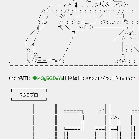
. .-─- ｨ:.〃: i|: : : : : : : ＞㍉彡'': :.Y:./ 〉ー
/: :}＼: : : : ://: : :l|: : : : : : : : : : :7: : : : : / /: ´: : :
/: : j ＼彡': :ヾ :.li : : : : : : : : ／: : : : :./ /:{: : : : :
': :.:.ﾉ }ヽ: : : :＼::::::::.........／: :＞: :.:./ /: 弋: : : : : 
j|:／ 弋 ＼: : : :ゝイ: :＞──────‐ｧ : : : :
／:./ `7 ¨¨¨´ ／∧:r': : :
/.:.:.:/ / ／ .ｲ: : ヽ: : :
.{.:.:..ｲ / |: : : : : : 
Y: :.|､ / |: : : : :
. |: : 込__ / ﾊ: : : : : :
. 人:,代三三二ﾆ=イ|:.. ..:.ｲ込: : : : :
＝＝＝＝＝＝＝＝＝＝＝＝＝＝＝＝＝＝＝＝＝＝＝＝＝＝
615 名前：
◆i4GgBGDxYs
[] 投稿日：2013/12/22(日) 18:15:51
┏━━━━━━┓
７６５プロ
┗━━━━━━┛
| || | | 
| || ﾆﾆﾆﾆﾆTl. ＜｀| |､. lﾆﾆﾆﾆ
| ||. | | | |､＞､. | | |
| || | | | |. | | | 
| || lﾆﾆﾆﾆﾆ|_| lﾆﾆﾆ| |ﾆﾆ| |
| || | | | |. | | | | |