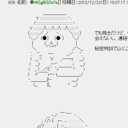
609 名前：
◆i4GgBGDxYs
[] 投稿日：2013/12/22(日) 18:07:17
＿＿＿＿＿
γ::::::::::::::::::::::::::::::::ヽ、
/::::::::::::::::::::::::::::::::::::::::::ヽ
γ:::::::::::人::::人::人:::人::::::::ヽ
（:::::::::::／_ノ ヽ､_ ＼:::::::） でも残念だけ
＼:／ （●） （● ） ＼ﾉ 会えないし、連絡も
| （__人__） |
＼ ｀ ⌒´ ／''-,,,. 秘密特訓で山にこも
', ''',,, ー‐ ,,,-'' '',
( ,,,,ヾ ∨ ,,――t ,,,,)
.( ,,,) ,,―'' i ,,,,)
( ,, ) ／ミ:´ `r⌒⌒⌒ヾ )
.( 〃⌒⌒r― t,＿;＿;＿;＿;ノ
ヽ＿;＿;＿;}!- ,,,,,,)
(,,, ||,, ヾ ,,,)
＿
__, -／: : : :￣｀丶､
,: //>:{: : r-: :､: : : : : :＼
,ｨ/7: : : : _: {: :-_:_ ､: : : : : : ヽ