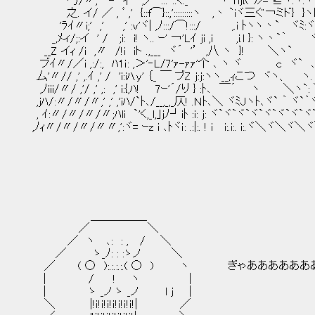
勹/〃, -ｰ彳´ ;／¨:::`::く._ ヾ Yij{(･)>= ≧ヾ:ヽ:ヽ ヾ
之. イ/ ／ , ﾞ ,' {::f⌒}::,':::::::::ヽ ,丶 `iヾ三ぐ￢ミド} }
'ﾗｲ〃i;' ,' ,' :v'ヾ| ,ﾉ:::/⌒!:::/ ,.i ﾄヽヽ
_,ﾒィ/;:イ ' / ;i: i! ヽ.. ｰ' ￢'Lｲ ji ,i ,i.l }: ヽ丶`｀ 
__Z イｨ /i ,〃 /!i iト .,___ ヾ´ '’ ,八 ヽ }! ＼ヽ` ＼
ブｲ〃/／i ,:/:, ﾊ1ｉ: ,＞'‐L/7'ｧ-ｧｧ'个 ､ ヽ ヾ c ヾ` ､`
厶'〃// ,' ,.ｲ ,' / 'i:iﾊ.y' ｛_ ￣ ブZ j:j:ヽヽ__,ｨこつ ヾヽ、 
,ﾉiii/〃/ ,'/ ,' ,: ,' i:{,ﾊ! 7ｰ'´/り } :ﾄ､ ￣´ ヽ ＼ヽ`
,jﾊ/:〃/〃/〃,' ,' ,'iﾊ/`ﾄ､/__,_,_仄! .Ｎﾄ､＼ ヾﾐJヽﾄ､ヾ` ｀ ヾ`
, ｲ:〃/〃/〃/〃;ﾊli `'く,_l,｣jﾉ┘iﾄ :i: j: ヾ`ヾ`ヾ`ヾ`ヾ`ヾ`ヾ`
,ﾉｨ〃/〃/〃/〃〃,':ヾ= ｰz i ､ﾄヾｉ: .:|:. ! i i:.i:. i:.ヾ＼ヾ＼ヾ
＿＿＿＿＿
／ ＼
／ ヽ ､: : , / ＼
／ ゝ_ﾉ: : :ゝノ ＼
／ ( ○ ):.:.:.:.( ○ ) ヽ ぎゃあああああ
| / ! ヽ |
| ゝ _ノ ゝ _ノ l j |
＼ |!ｉ!ｉ!ｉ!ｉ!ｉ!ｉ!ｉ!| ／