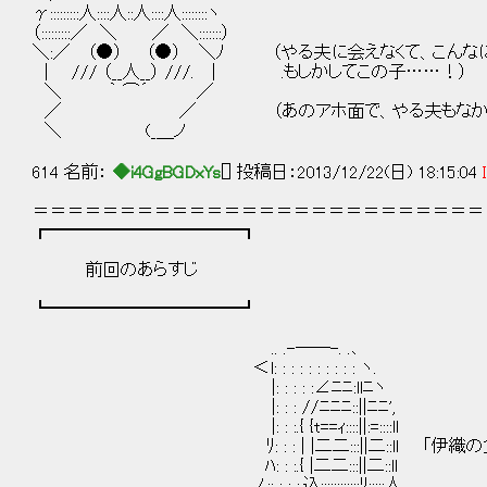
γ:::::::::人::::人::人::::人::::::::ヽ
（:::::::::／ ＼ ／ ＼:::::::）
＼:／ （●） （●） ＼ﾉ （やる夫に会えなくて、こんな
| /// （__人__） ///. | .もしかしてこの子……！）
＼ ｀ ⌒´ ／
／ ／ （あのアホ面で、やる夫もなかなか
＼ (_＿ノ
614 名前：
◆i4GgBGDxYs
[] 投稿日：2013/12/22(日) 18:15:04
＝＝＝＝＝＝＝＝＝＝＝＝＝＝＝＝＝＝＝＝＝＝＝＝＝＝
┏━━━━━━━━━━━┓
前回のあらすじ
┗━━━━━━━━━━━┛
.. .-──-. .､
＜l: : : : : : : : : : ヽ.
|: : : : :∠ﾆﾆ:llﾆヽ
|: : : //ﾆﾆﾆ::||ﾆﾆ',
|: : :.{ {t==ｨ::::||:=::::ll
ﾘ: : : | |二二:::||二::ll 「伊織の父
ﾊ: : :.{ |二二:::||二::ll
ノ.:: : : :.込::::::::::::ﾘ:::::人_____