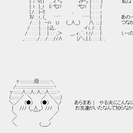
|: i: :Ⅵ:| , ィ ㍉ ｨﾁ㍉ |: : : : :| 
|: l: : |:_:! {i 弋)ｿ 弋)ｿ |: : : : {
|:/: : |-ミ ､ |: : : : i
Ⅳ: : !､（_ ' ' ' ' ' ' |: : : : | 
/: : : |: : ｰﾊ Ｕ （__人__） 八: :.:.:| つ
. /: : : : |: : : |:込､ イ:i: /: : :|.
/: : : : : |: : : |: : : :,＞ __,..ィ､´: :!:.!/: : 
. ,: : : : : :./: : :/: : ://∧ |/＼:|:.|: : : : |: :.
γ::::::::::::::::母::::::::::::ヽ、
/::::::::::::::::::::::::::::::::::::::::::ヽ
γ:::::::::人::::人::人::::人::::::::ヽ
（:::::::::／ ＼ ／ ＼:::::::）
＼:／ （●） （●） ＼ﾉ あらまあ！ やる夫にこんな
| /// （__人__） ///. | お友達がいたなんて知らな
＼ ｀ ⌒´ ／
／ ／
＼ (_＿ノ