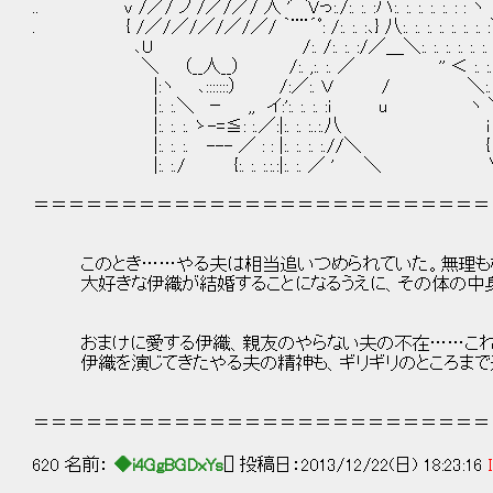
.. v /／/ ノ /／/／/ 人 '⌒Vっ:./:. :. :ハ:. :. :. :. :. : : ヽ
. { /／/／/／/／/／/ ｀¨¨´ﾟ: /:. :. :､} 八:. :. :. :. :. :. :. 
､U /:. /:. :. :/／＿＼:. :. :. :. :. :. :.
＼ （__人__） /:. ,:. :. ／ '' ＜ :. :. :. 
|:ヽ ､:::::::） /:／:. Ｖ / ＼:. :. :. 
|:. :.＼ － ,, イ:':. :. :. :i u ヽ ＼:. :. :
|:. :. :. ゝ-=≦: :.／:|:. :. :..:.八 i ＼:. :
|:. :. :. --- ／ : : |:. :. :. :.//＼ { / V 
|:. :./ {:. :. :.:.:|:. :. ／ ' ＼ ∨ i:. :. :
＝＝＝＝＝＝＝＝＝＝＝＝＝＝＝＝＝＝＝＝＝＝＝＝＝＝
このとき……やる夫は相当追いつめられていた。無理もな
大好きな伊織が結婚することになるうえに、その体の中身
おまけに愛する伊織、親友のやらない夫の不在……これ
伊織を演じてきたやる夫の精神も、ギリギリのところまで
＝＝＝＝＝＝＝＝＝＝＝＝＝＝＝＝＝＝＝＝＝＝＝＝＝＝
620 名前：
◆i4GgBGDxYs
[] 投稿日：2013/12/22(日) 18:23:16