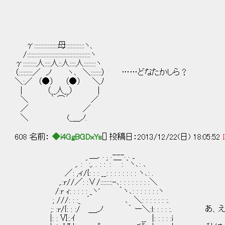
γ::::::::::::::::母::::::::::::ヽ、
/::::::::::::::::::::::::::::::::::::::::::ヽ
γ:::::::::人::::人::人::::人::::::::ヽ
（:::::::::／ ノ ヽ､ ＼:::::::） ……どなたかしら？
＼:／ （●） （●） ＼ﾉ
| （__人__） |
＼ ｀ ⌒´ ／
／ ／
＼ (_＿ノ.
608 名前：
◆i4GgBGDxYs
[] 投稿日：2013/12/22(日) 18:05:52
＿,. . . .---. . _
,. : ´:,. . : :´: ￣: ｀ヽ､: ､
／: ,ィ/{: : : __: : : : : : : : ヽ､: .
,.:r//／: :∨/::::::::-､: : : : : : : :＼
/:r ｨ: : : : : _ヽ' ｀ヽ､: : : : : : :ヽ
; ///: : :_ ´ ､ ＼: : : : : : :.
;: :r/{: : :/ ＿,ノ ｀ ー＼:l: : : : :. あ
|: : Ⅵ:.ｲ __ |: : : : :i