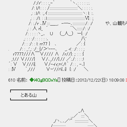
/:/r': : : :_-｀ ｀ヽ､: : : : :.:.
/: l/!: : : /:::::::::::::::::::::::::::::::::＼: : : : :.
,: :.l/!: :,.ｲ:::::::::::::::::::::::::::::::::::::::::ヽ: l: ::.
,: : :/l: : :.l:::::::::::::::::::::::::::::::::::::::::::::Ⅵ: :;
/: :./r ､Ⅳ::::＿__, -―-､:::::::::::::::/: :/ 
,: : 人 r}_ ´ ｀＼:::::::/: :/
/: : : : :ヽ_,､ Ｕ （__人__） ー{: :/
,: : : :/: : : : : :､ 八'
/: : :/: : l: rr77 } ､ ／: :{
. /: : _:'_: :/: :|/＞'---､ _, ィ: :/: : : ;
r7777///∧￣∨//// ∧ /r//}: ;: : : :{
,:!// ∨////} ∨/､_///}.// ／:./: : : :.!
´: ∨ ∨///i|. ∨/-ィｨ,=</!｀ /: : , -､}
: :Ⅳ ｀,/// ∨ｰ'//ﾊ{､i} {: :/ ＼
610 名前：
◆i4GgBGDxYs
[] 投稿日：2013/12/22(日) 18:09:08
┏━━━━━━━┓
とある山
┗━━━━━━━┛
,,∧
.,.／ ::::＼
,/ヽ､.､／'″::::::::::::::::＼
.,/::::::::::::::: :::::::＼ .,.