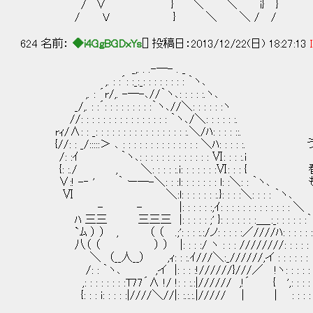
/ ´∨ } ＼ ＼ i} } 
/ V } ＼ ＼ / / 
624 名前：
◆i4GgBGDxYs
[] 投稿日：2013/12/22(日) 18:27:13
_,. . .-―- . _
,. : :´: :_:_: : : : : : : : ｀ヽ､
,. : ´r/,. -―-､//｀ヽ､: : : : :.ヽ､
_/,. : :´: : : : : : : : :｀ヽ､//＼: : : : : :ヽ
//: : : : : : : : : : : : : : : : ｀ヽ､/＼: : : : : :.
rｨ/∧: : _: : : : : : : : : : : : : : : : :.＼/ﾊ: : : : ::.
{//: : _/:::::＞ ､ : : : : : : : : : : : : : : ＼ﾊ: 
/: :ｲ ｀ヽ､: : : : : : : : : : : : : Ⅵ: : : :.i
{: :./ , ＼: : : : :.i: : : : : : :Ⅵ: :
∨:! -‐ ' ｀ ー―-＼: : :l: : : : : : : l: :＼:
Ⅵ ＼:l: : : : : : :.}: : : :＼: : : : ｀ヽ､
- - |: : : : : :,ｲ: : : : : : : : : : : : : ＼
ﾊ 三三 三三三 |: : : : : ;' }: : : : : : :＿_:_
`ﾑ ） ） , （ （ .;': : : :.:/ノ: : : : :／////ﾊ: : : : : :
八（ （ ） ） |: : : :/ ヽ : : : ////////: : : : : 
＼ （__人__） ,ｨ: : :.ｲ///＼:_//////,イ : : : : : :
/: : ｀ヽ､ ,イ |: : : :!//////}///／ !ヽ: : : : 
,: : : : : : : :T77´∧ !/ !: : :.:|////// ,!´ { ',: : : :
{: : : i: : : : :|////＼//|: :.:.:.|///// | | : : : 