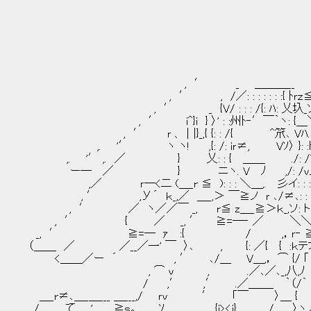
, ′ _ ＿＿＿__
, ′ , /／: : : : : : :{ ﾄｒｚ≦
, ′ _ {V/ : : : /{: ﾊ: 乂圦_
, ′ i^}i } 〉' : :州ﾄ‐′￣｀ヽ: {＿
, ′ ｒ 、｜|}_,{ {: : /{ ^笊､ Vﾊ. 
,. '′ ヽ ヽ! ,{: /: iｒ≠, Vｿ〉 }: :ト-斗: 
,. '′ ,. ／ } 乂: : { ＿＿ ./: /^
ー― ／ } ニヽ. V ﾉ ,/: /vノ: /_
,／ ｒ―<二 (＿_r ≦ ): : : ＼＿,. 彡イ: : :
, ′ ,У´ ｋ_,／ ＿_,＞ ￣≧ノ ｒ ､/≠､: : : : :
, ′ ／ ヽ／／￣ _, r≦ z＿_≧＞ｋ_,ソ: 
, ′ { ／ _, ′ ≧=―‐ ／ ＼＼_ ）
_, ′ ≧=― ｧ :{ / ,，ｒ‐ ≧､_
（＿＿ ／ ／__／一' ￣ 〉､ , {: ／{ { :ｋテ才
<＿＿／ー ´ , ′ ､/＿ V＿,， ⌒ {/ ｢ .
, ⌒ ｖ , .／､／､_,八,ﾉ 
/ ,′ ,′ .／＿＿_ ｀（/｀ ｒ:{ 
＿_r≠､＿_＿___ ＿___,/ ｒv ′ 「￣ 〉＿ 
./ て ' , ≧ｓ｡., ｿ , {i><j} ./ 〉ヽノ＾