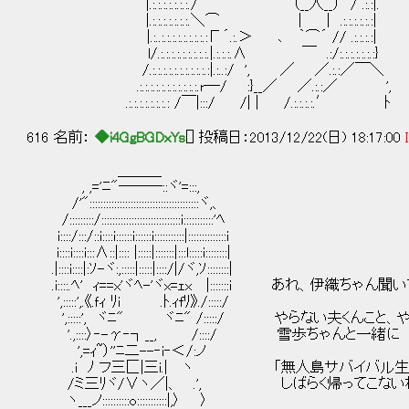
|.:.:.:.:.:.:.:./⌒｀⌒ （__人__） / .:.
|.:.:.:.:.:.:.:.＼⌒ | | .:.:.:.:.:.:|
|.:..:.:.:.:.:.:.:.:.:Г´.:.＞ ､ ｀⌒´ // .:.:.:.:|
l/.:.:.:.:.:.:.:.:.:.|.:.:.:.∧ ￣ .:/:.:.:.:.:.:.:}
/.:.:.:.:.:.:.:.:.:.:.:|.:..:/ ', ／ ／.:.:／￣＼
.:.:.:.:.:.:.:.:.:.:.:.r─/ :}__／ ／.:.:／ ',
.:.:.:.:.:.:.:.: /￣|:::/ /| | /.:.:.:.:.′ ﾄ
616 名前：
◆i4GgBGDxYs
[] 投稿日：2013/12/22(日) 18:17:00
＿＿＿
, ,='ﾆ"―――::ヾ'=:::,
/'"::::::::::::::::::::::::::::::::::::::::ヾ,、
/:::::::::/:::::::::::::::::::::::::::::i:::::::::::'ﾍ
i::::/:::/::i::::i::::::i::::::i:::::::::::|::::::::::::::i
i::::i::::i:::∧::|:::: |:::::|:::::::|:::l:::::i::::::::|
.|::::i::::|:ｿ-ヾ:,:::::|:::::|::::/|/ヾ,ｿ::::::::|
.i::::.ﾍ' ｨ==x'ヾﾍ-'ヾx=ｪx |:::::::i あれ、伊織ち
',:::::',.《.ｆｨ ﾘi .ﾄ.ｨfﾘ》./:::::/
',:::::', ヾﾆ" ヾﾆ" /:::::/ やらない夫くんこ
'.,::::〉‐-γ‐┐__, /::::/ 雪歩ちゃんと一緒に
',=ｨ~）''ﾆ二--‐i‐＜/:ノ
.i ﾉ フ三匚|三i.| ヽ 「無人島サバイバル生
/ミ三ﾘヾ/∨ヽ／|、 .', しばらく帰ってこない
ヽ___ノ::::::::::o:::::::::::|,〉 〉