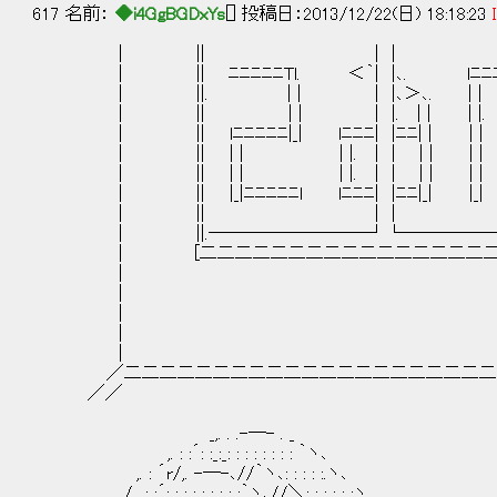
617 名前：
◆i4GgBGDxYs
[] 投稿日：2013/12/22(日) 18:18:23
| || | | 
| || ﾆﾆﾆﾆﾆTl. ＜｀| |､. lﾆﾆﾆﾆ
| ||. | | | |､＞､. | | |
| || | | | |. | | | 
| || lﾆﾆﾆﾆﾆ|_| lﾆﾆﾆ| |ﾆﾆ| |
| || | | | |. | | | | |
| || | | | |. | | | | |
| || |_|ﾆﾆﾆﾆﾆl lﾆﾆﾆ| |ﾆﾆ|_|
| || | | 
| ||.─────────┘└───────
| [二二二二二二二二二二二二二二二二二二
| 
| 
| 
| 
| 
／二二二二二二二二二二二二二二二二二二二二二二
／／ 
_,. . .-―- . _
,. : :´: :_:_: : : : : : : : ｀ヽ､
,. : ´r/,. -―-､//｀ヽ､: : : : :.ヽ､
_/,. : :´: : : : : : : : :｀ヽ､//＼: : : : : :ヽ