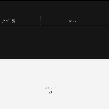
タグ一覧
RSS
コメント
0