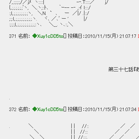
/,.;:;:;:;/／ｊﾒ ヽ:::::| -‐.T:::::／ j/
{,.;.;.;.;.;.;ﾞヽ, ＼.ヽ;::ﾄ､ ｀ｰ-- -‐ ,:ｲ l::::/
:;l,.;.;.;.;.;.;.;.;ヽ, ＼N. ` ､ ー ／|/ .|::/
;:;:l,.;.;.;.;.;.;.;.;.;.ヽ. ヾ､ ／､ﾞ ー ' |/
:;:;:;l,.;.;.;.;.;.;.;.;.;.;:ヽ､ ＼__. ヽ､::,＼
371 名前：
◆Xuy1cDD5to
[] 投稿日：2010/11/15(月) 21:07:17
第三十七話『あと一歩のところで
.
372 名前：
◆Xuy1cDD5to
[] 投稿日：2010/11/15(月) 21:07:34
. ＼ | | //:: ／ ／
＼ | | //::: ／ ／ 
＼ ＼ | |__//::::. ／ ／ 