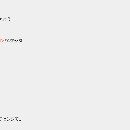
お？
ID:
/XS9zd6I
l チェンジで。