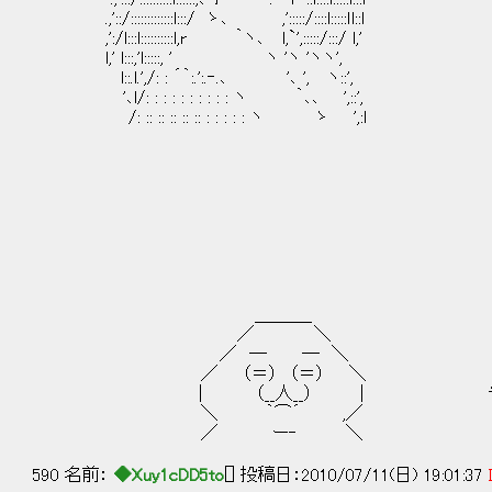
.,'::/:::::::::::::l:::/ ゝ､ ,':::::/::::l:::::ｌl::l
,':/l:::l::::::::::l,r ｀ヽ､ l,`',:::::/:::/ l,'
l,' l:::,'l:::::, ' ヽ 'ヽ 'ヽヽ',
l::.l.',/: : ´｀:.':.‐.､ '､ ', ヽ::',
'､l/: : : : : : : : : : ヽ ｀､､ ',::',
/: :: :: :: :: :: : : : : : ヽ ゝ ',:l
_, -' ´
., '´ _,-'
／ ／／
＼_/ /l / ／ ,
| /ｌ/|７ニイ
| l | （○） 
彡彡 （__
＼ ｀⌒
／ ー
＿＿＿_
／ ＼
／ ─ ─ ＼
／ （＝） （＝） ＼
| （__人__） | やる夫も昨日全
＼ ｀⌒´ ,／
／ ー‐ ＼
590 名前：
◆Xuy1cDD5to
[] 投稿日：2010/07/11(日) 19:01:37