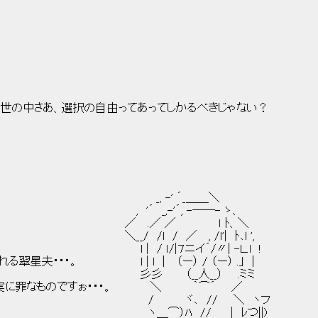
の世の中さあ、選択の自由ってあってしかるべきじゃない？
´_＿＿＼
, -――- ゝ、
 ｌ ﾄ、＼
 /l'| ﾄ､l ',
´/〃| -Ｌ.l !
l | （ー） / （ー） .｣ |
__） .ミミ
・・・。 ＼ ｀⌒´ ／
/ ＼ ヽフ
 | ﾚつ||)