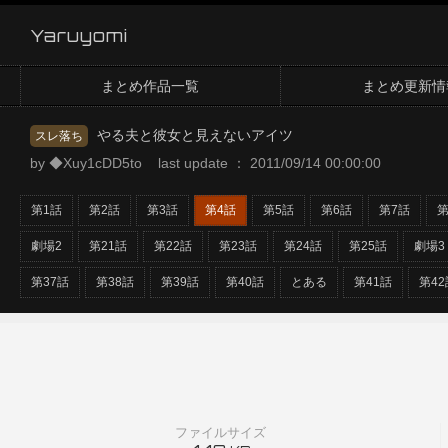
Yaruyomi
まとめ作品一覧
まとめ更新情
やる夫と彼女と見えないアイツ
スレ落ち
by ◆Xuy1cDD5to last update ： 2011/09/14 00:00:00
第1話
第2話
第3話
第4話
第5話
第6話
第7話
第
劇場2
第21話
第22話
第23話
第24話
第25話
劇場3
第37話
第38話
第39話
第40話
とある
第41話
第42
ファイルサイズ