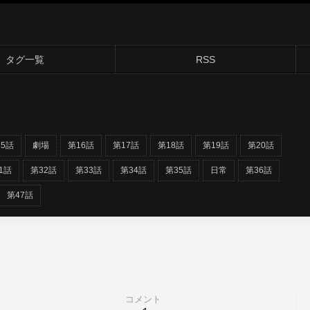
タグ一覧
RSS
15話
劇場
第16話
第17話
第18話
第19話
第20話
1話
第32話
第33話
第34話
第35話
日常
第36話
第47話
コメント