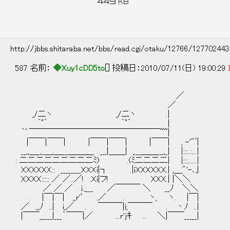
449
KB
http://jbbs.shitaraba.net/bbs/read.cgi/otaku/12766/12770244
587 名前：
◆Xuy1cDD5to
[] 投稿日：2010/07/11(日) 19:00:29
／
／
,/二ヽ ,/二ヽ .|
｀ﾟ´ ｀ﾟ´ |
´゛￣￣￣￣￣￣￣￣￣￣￣￣￣￣￣￣~~|
|￣￣|￣￣| |￣￣|￣￣| |￣￣| , -'"ﾞ|
__,,＿_,_＿,＿__＿＿＿_ __,|＿＿| ___＿＿__,,_| |:::..:...|
: 二二二二二二二二二ﾐ) .(ﾐ二二二二| |:::......|
XXXXXX:: ________XXXi|┐ .|iXXXXXX.| ,＿"'-､,|
XXXX::::: ／ ／..／! .Xi|フ! XXX.| |＼＼
／ ／ ／ i.,___ ／￣￣￣ ＼ __ﾉ ＼＼
. |￣|￣| ,,r'ﾞ .／ . ヽ, ヽ. |￣|
／ .,,ﾉ ..| i,／ . ￣￣￣|i;￣￣￣ . 丶ﾉ ..|
|￣￣_____|___｀￣￣|／ ...r'jｷ .. ＼|￣￣_____|