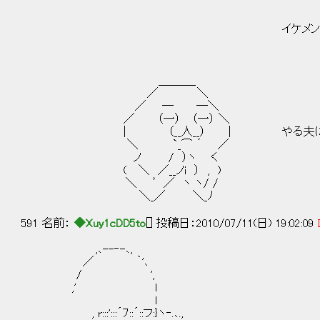
| rｰ< ﾉと)/ / ／
| ｀ﾌ"ﾉ /ｌ/|７
イケメンなら目の前にいますぉ！ ヽ、 ' 
＼ ＼彡 （__
＼ ＼ ｀
＼ ヽ 
＿＿＿_
／ ＼
／ ─ ─＼
／ （一） （一） ＼
| （__人__） | やる夫は美人な
＼ `_⌒ ´ ／
ノ / ）ヽ く
( ＼ ／__ノi ） , )
＼ ﾞ ／ ヽ ヽ/ /
＼_／ ＼_ﾉ
591 名前：
◆Xuy1cDD5to
[] 投稿日：2010/07/11(日) 19:02:09
,､--‐-､,
／ ｀'､
/ ',
,' l
l
, r:::':::´ﾌ::´::フ:}ヽ‐.､.,