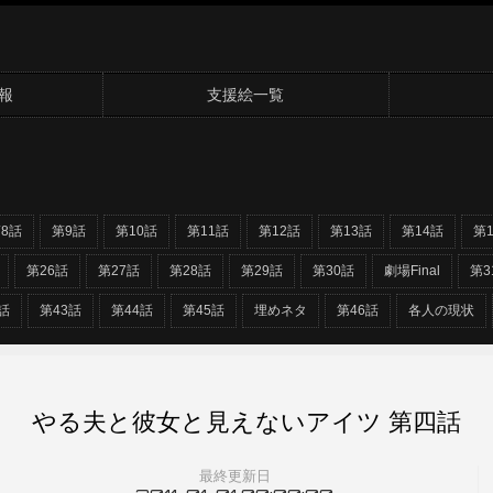
報
支援絵一覧
8話
第9話
第10話
第11話
第12話
第13話
第14話
第
第26話
第27話
第28話
第29話
第30話
劇場Final
第3
話
第43話
第44話
第45話
埋めネタ
第46話
各人の現状
やる夫と彼女と見えないアイツ 第四話
最終更新日