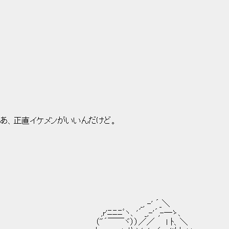
しさあ、正直イケメンがいいんだけど。
 ´_＼
 _,-'´,-―ゝ、
／／ ｌ ﾄ、＼