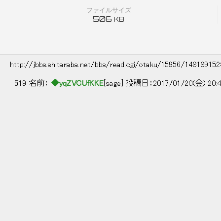
ファイルサイズ
506
KB
http://jbbs.shitaraba.net/bbs/read.cgi/otaku/15956/14818915
519 名前：
◆yqZVCUfKKE
[sage] 投稿日：2017/01/20(金) 20: