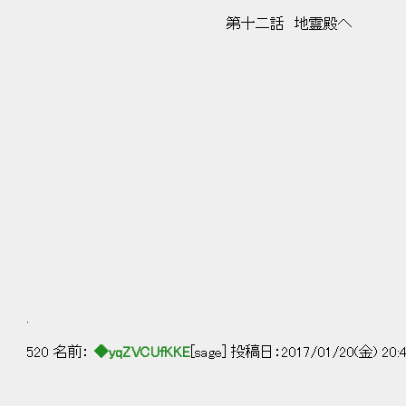
第十二話 地霊殿へ
.
520 名前：
◆yqZVCUfKKE
[sage] 投稿日：2017/01/20(金) 20: