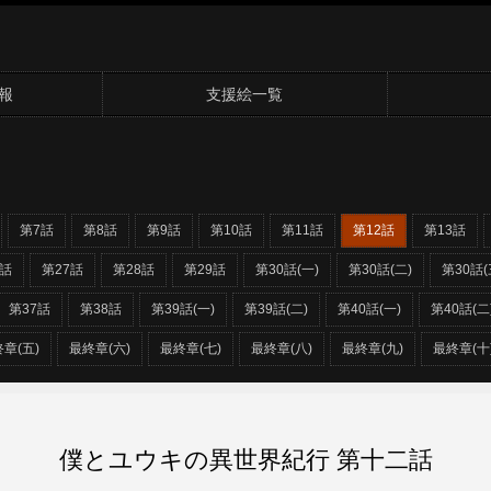
報
支援絵一覧
第7話
第8話
第9話
第10話
第11話
第12話
第13話
6話
第27話
第28話
第29話
第30話(一)
第30話(二)
第30話(
第37話
第38話
第39話(一)
第39話(二)
第40話(一)
第40話(二
章(五)
最終章(六)
最終章(七)
最終章(八)
最終章(九)
最終章(十
僕とユウキの異世界紀行 第十二話