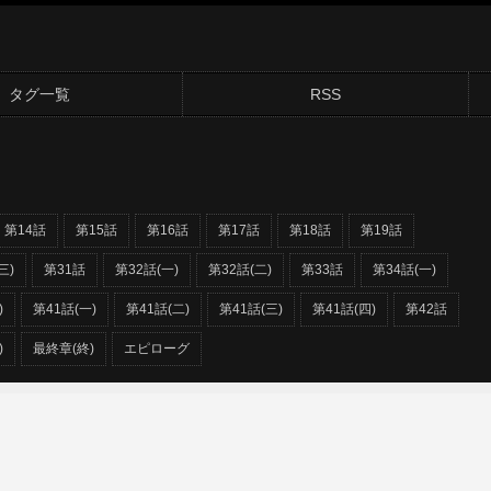
タグ一覧
RSS
第14話
第15話
第16話
第17話
第18話
第19話
三)
第31話
第32話(一)
第32話(二)
第33話
第34話(一)
)
第41話(一)
第41話(二)
第41話(三)
第41話(四)
第42話
)
最終章(終)
エピローグ