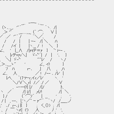
- - - - - - - - - - - - - - - - - - - - - - - - - - - - -
- ､.,__
 '"´ ｀ヽ. /|
.,,_ （｀ '⌒; ∨ |
/ ｀＼／、 /
 | ｰ- /| ＼ ﾊ
ヽ.__ / ! ＼ }
/|ｧｔテ＝ｧ } `' iｰ- ､
-ﾟ'´| / | '､ }
-ﾟ' ""ﾚ' / ヽ./
ゝ" ' ∠,. イ! }
 ﾊ r‐､ ,| 八 , ,ﾊ
 ／ ! /-- ､ /ﾚ' |
｀l.7ァｰｒ,イr／ﾚ' ヽ. '
∨＼_ｒ} /／ ./ ／ ∨
─l7| |/ /|/ ﾄ、
 l/| ,r{/! /| ＼
⌒ｿ´ | __ ' ; ',
'ヽ／` ｰ ｧ'"´ ｀ヽ/ ./＿__.ノ
 |{ } ; く_（）) ; /{
 人 ﾉ .' '、