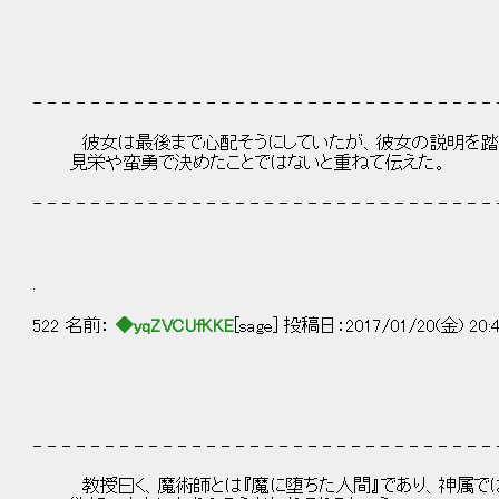
,r{ ｒ､ﾝ´}ﾊ| { .／/
- - - - - - - - - - - - - - - - - - - - - - - - - - - - - - - - 
彼女は最後まで心配そうにしていたが、彼女の説明を踏
見栄や蛮勇で決めたことではないと重ねて伝えた。
- - - - - - - - - - - - - - - - - - - - - - - - - - - - - - - - 
.
522 名前：
◆yqZVCUfKKE
[sage] 投稿日：2017/01/20(金) 20:
- - - - - - - - - - - - - - - - - - - - - - - - - - - - - - - - 
教授曰く、魔術師とは『魔に堕ちた人間』であり、神属では