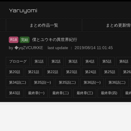
Yaruyomi
まとめ作品一覧
まとめ更新情
僕とユウキの異世界紀行
R18
完結
by ◆yqZVCUfKKE last update ： 2019/08/14 11:01:45
プロローグ
第1話
第2話
第3話
第4話
第5話
第6話
第20話
第21話
第22話
第23話
第24話
第25話
第2
第34話(二)
第35話(一)
第35話(二)
第36話(一)
第36話(二)
第43話
最終章(一)
最終章(二)
最終章(三)
最終章(四)
最終