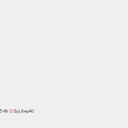
45:49
ID:
IIyL6wpA0