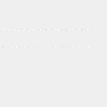
- - - - - - - - - - - - - - - - - - - - - - - - - - - - -
- - - - - - - - - - - - - - - - - - - - - - - - - - - - -