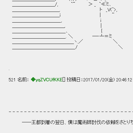
＿＿＿＿＿＿＿＿＿/, `¨ ＞ _ `≪ミ､
＿＿＿＿＿＿＿＿＿＿. ト _V(^>,
＿＿＿＿＿＿＿＿＿＿i | ¨
＿＿＿＿＿＿＿＿＿＿_, i
＿＿＿＿＿＿＿＿＿＿＿, |
＿＿＿＿＿＿＿＿＿＿＿_､ {
＿＿＿＿＿＿＿＿＿＿＿_. ＼ ―‐┴＝ミ
＿＿＿＿＿＿＿＿＿＿＿＿＿ヽ.／ ＼
＿＿＿＿＿＿＿＿＿＿＿＿＿_/ ＼
.
521 名前：
◆yqZVCUfKKE
[] 投稿日：2017/01/20(金) 20:46:1
- - - - - - - - - - - - - - - - - - - - - - - - - - - - - - - - 
――王都到着の翌日、僕は魔術師討伐の依頼をさとりち