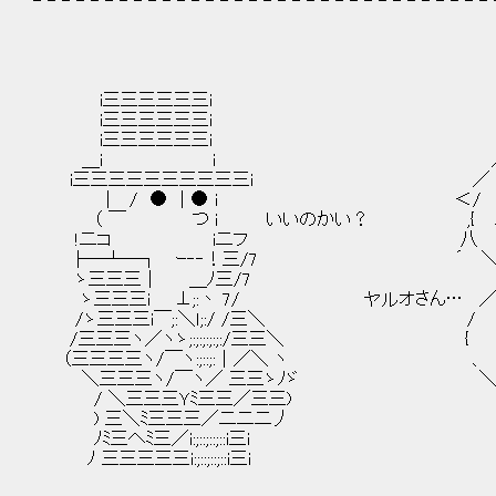
- - - - - - - - - - - - - - - - - - - - - - - - - - - - - - - - 
i三三三三三三i _,,.. -─
i三三三三三三i （ゝ､..,_,.
i三三三三三三i ,＞ '" _,,,......,
＿i i ／ .／ '"´ 
i三三三三三三三三三三i ／ / / |
│ / ● │● i ＜/ / /イ | |
（ ￣ つ i いいのかい？ ,{ ∠、 ' |__∧ 
!二コ i二フ 八 , |ｒテ=ｧｒ＼| ゞ
├─┴─┐ ｰ‐‐！三/7 ´ ＼ ＼| ゞ
ゝ三三三│ ＿ﾉ三/7 ,＞､,__,
ゝ三三三i ⊥;:丶 7/ ヤルオさん… ／ ｿ
/ゝ三三三i￣;:＼ｌ;:/ /三＼ / ∠、 人
/三三三ヽ／ヽゝ;:;:;:;:;:/三三＼ { ﾚﾍ、 
（三三三三ヽ/￣ヽ:;::;:│／＼ ヽ 、 ＼/
＼三三三ヽ/￣ヽ／ 三三ゝﾉゞ ＼ , -‐
/ ＼三三三Ｙﾐ三三／三三) ヽ ／ /|
) 三＼ﾐ三三三／二二二丿 } / （｀'
ﾉﾐ三へﾐ三／i:;::;::;::i三i / | , --､ |,
ﾉ 三三三三三i:;::;::;::i三i ;' ､/ ｒ-､j
、 / ￣ ヽr!| (')