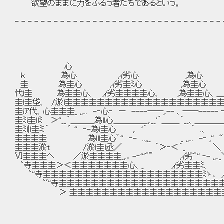
欲望のままに力をふるう者たちであるという。
- - - - - - - - - - - - - - - - - - - - - - - - - - - - - - - - 
為
心 ,攷心
ｋ 為心 ,ｨ劣心 ,為心 
圭 為圭心 ,ｨ劣圭ﾐ心 ,為圭心 
代l圭 為圭圭心、 ,ｨ劣圭圭圭圭心、 ,為圭圭心、＿,ｨ
圭l圭垈、 /淤l圭圭圭圭圭圭圭圭圭圭圭圭圭圭圭圭圭圭圭
圭iｱ代、心圭圭圭_ ,,... -‐心‐ ー ----──,.-- 、──----- ‐
圭ﾐi圭llﾐ ＞''__´＿＿＿為ll心＿＿＿＿_,.__'´＿＿_｀__、＿＿
圭ﾐl|l圭ミ´ ゛ '' ‐-為l圭心 ,. '´ ｀ .、 _ ,,.
圭圭圭圭 為lll圭心゛'' ‐- ..,,_ _ ,,... -‐
圭圭圭淤t /淤l圭l丞／ ｀＞‐＜´_ ＼
Ⅵ圭圭圭ヘ ／淤圭圭圭圭_,.．-‐'''"~ ,ｨ劣"'' ‐- ,,.
`寺圭圭圭＞＜圭圭圭圭圭圭圭心、_ ,ｨ劣圭圭ﾐ、 ゛'
`''寺圭圭圭圭圭圭圭圭圭圭圭圭圭圭圭圭圭圭圭圭ﾐゝ､ ,
`ﾞ''寺圭圭圭圭圭圭圭圭圭圭圭圭圭圭圭圭圭圭圭圭圭
＞ 圭圭圭圭圭圭圭圭圭圭圭圭圭圭圭圭圭圭圭圭圭