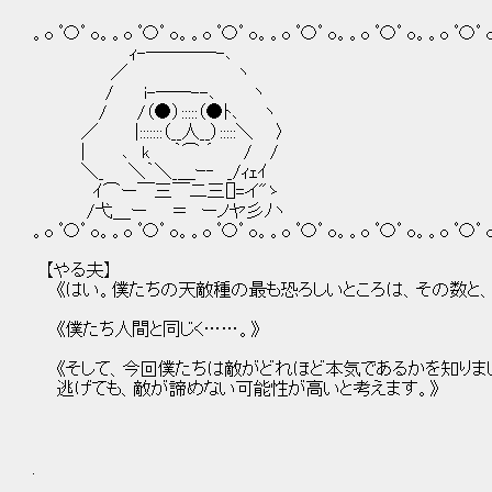
。o ﾟ〇ﾟ o。。o ﾟ〇ﾟ o。。o ﾟ〇ﾟ o。。o ﾟ〇ﾟ o。。o ﾟ〇ﾟ o。。o ﾟ〇ﾟ 
ｨ-────-､
／ ヽ
/ i-──--､ ヽ
/ /（●）:::::（●ﾄ､ ヽ
／ |:::::::（__人__）:::::＼ 〉
| ､ k ｀⌒ ´ / /
＼_ ＼｀＼_＿ｰ‐ _/ｨｪｲ
ｲ⌒ー￣三￣二三[]=イ"ゝ
/弋＿ー ＝ ーノヤ彡ﾉヽ
。o ﾟ〇ﾟ o。。o ﾟ〇ﾟ o。。o ﾟ〇ﾟ o。。o ﾟ〇ﾟ o。。o ﾟ〇ﾟ o。。o ﾟ〇ﾟ 
【やる夫】
《はい。僕たちの天敵種の最も恐ろしいところは、その数と、
《僕たち人間と同じく……。》
《そして、今回僕たちは敵がどれほど本気であるかを知りま
逃げても、敵が諦めない可能性が高いと考えます。》
.