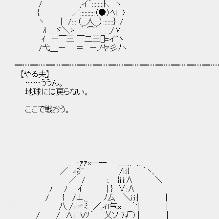
/ ,イ´::::::::ﾄ､ ヽ
｛ ／::::::::::（●）ﾍｌ 〉
ヽ | /::::（__人__）:::::::｝ /
λ＿ゞ＼ゝ､.｀_⌒´＿_,/У
ｲ ー￣三 ￣二三[]=イ"ゝ
/弋＿ー ＝ ーノヤ彡ﾉヽ
━…━…━…━…━…━…━…━…━…━…━…━…━…
【やる夫】
……ううん。
地球には戻らない。
ここで戦おう。
_ ‐ｧｧx─-- ＿_,,....,,_
／ ｨ㌻ /i:i{ ｀ヽ、
／ / :. {i:i:∧ ＼
/ / ｲ | } ∨:∧
. / { /⊥,_ ﾉ厶 ＼i:i:| |
. 八 /x≠ﾐ ／,ィｆ气x ｀'| |
/ / ∧i Ｖｿ´ 乂ソ 7√) | |