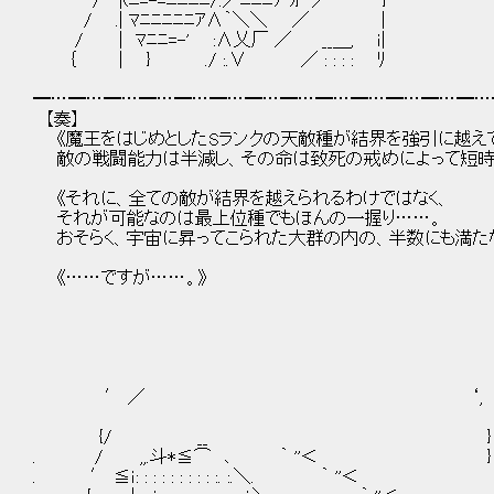
/ |(ﾆ=-=ﾆﾆﾆﾆ〉.／ﾆﾆﾆｱ )} ／ }
/ .| ﾏﾆﾆﾆﾆﾆｱΛ｀＼＼ ／ |
/ | ﾏﾆﾆ=-' :Λ乂厂 ／ __＿, ｉ|
｛ | } ./ :.∨ ／ : : : : ﾘ
━…━…━…━…━…━…━…━…━…━…━…━…━…
【奏】
《魔王をはじめとしたSランクの天敵種が結界を強引に越えて
敵の戦闘能力は半減し、その命は致死の戒めによって短時
《それに、全ての敵が結界を越えられるわけではなく、
それが可能なのは最上位種でもほんの一握り……。
おそらく、宇宙に昇ってこられた大群の内の、半数にも満たな
《……ですが……。》
′ ／ ‘,
{/ __ }
. / ,,.斗*≦⌒ ､ ｀ ''＜ }
. ′ ≦ｉ: : : : : : : : : :. :.＼. ｀ ''＜