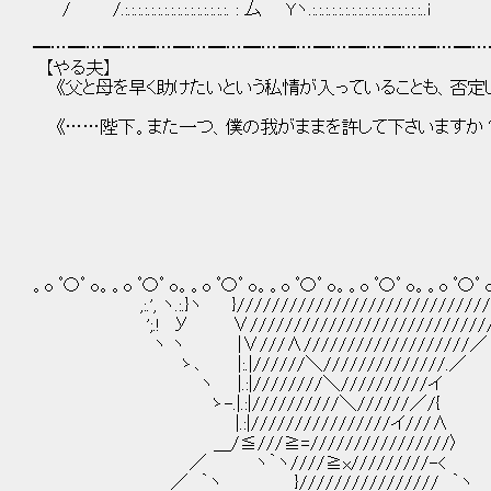
/ /.:.:.:.:.:.:.:.:.:.:.:.:.:.:.:.:. : 厶 Yヽ.:.:.:.:.:.:.:.:.:.:.:.:.:.:.:.:.:..i
━…━…━…━…━…━…━…━…━…━…━…━…━…
【やる夫】
《父と母を早く助けたいという私情が入っていることも、否定し
《……陛下。また一つ、僕の我がままを許して下さいますか
。o ﾟ〇ﾟ o。。o ﾟ〇ﾟ o。。o ﾟ〇ﾟ o。。o ﾟ〇ﾟ o。。o ﾟ〇ﾟ o。。o ﾟ〇ﾟ 
,:.', ヽ.:.}ヽ }/////////////////////////////
';.! У ∨///////////////////////////
ヽ ヽ |∨///∧///////////////////／
ゝ､ |:.|//////＼//////////////.／
ヽ |.:|////////＼//////////イ
ゝ-.|.:|//////////＼//////／/{
|.:|////////////////イ///∧
＿/≦///≧=////////////////〉
／ ヽ｀ヽ////≧x/////////-<
／ ｀ヽ }//////////////// ｀ヽ