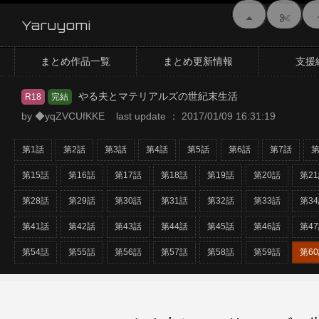
Yaruyomi
まとめ作品一覧
まとめ更新情報
支援
やる夫とマテリアルズの世紀末生活
R18
完結
by ◆yqZVCUfKKE last update ： 2017/01/09 16:31:19
第1話
第2話
第3話
第4話
第5話
第6話
第7話
第
第15話
第16話
第17話
第18話
第19話
第20話
第2
第28話
第29話
第30話
第31話
第32話
第33話
第3
第41話
第42話
第43話
第44話
第45話
第46話
第4
第54話
第55話
第56話
第57話
第58話
第59話
第6