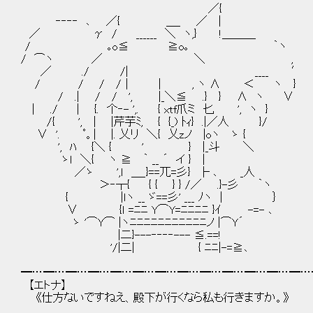
／{
‐‐‐‐ ､ ／{ ＿_ ／ |
／ γ / ______ ＼ ヽ,} !＿＿＿
/ ｡o≦ ≧o｡ ｀ヽ
/ ⌒ヽ ／ ＼ ,
／ ./ /| ____ ′
/ / / /｜ | , ヽ ∧ ＜ ヽ }
/ .| / / ', |_＼≦ .} } ∧ ヽ ∨
| ./ | {. 个‐- ',. { xtf爪ミ 匕 ', ヽ }
/{ ', | |芹芋ﾐ, { {_) ﾄｨ} .|／人 }/
∨ '. ﾟ。| |. 乂リ ＼{ 乂zノ |oヽ ゝ {
', ﾊ {＼ { ' } |_斗 ＼
ゝｌ ＼{ ヽ ≧ ｀ __ ´ イ } |
／ゝ ',ｌ ＿_}==兀=彡} ├ ､ _人
＞‐┬{ { { } } /／ .}-彡 ｀ヽ
{ |ｌヽ __ ゞ==彡' ___ ﾉヽ | ｝
∨ {ｌ =ﾆﾆ Y⌒Y=ﾆﾆﾆﾆ }ｲ -=- ､
ゝ '⌒Y⌒ |ヽﾆﾆﾆﾆﾆﾆﾆﾆﾆﾆﾆノ |⌒Y´
|二}---‐‐‐‐--- ≦.==!
'/|二| { ﾆﾆ|-=≧､
━…━…━…━…━…━…━…━…━…━…━…━…━…
【エトナ】
《仕方ないですねえ、殿下が行くなら私も行きますか。》