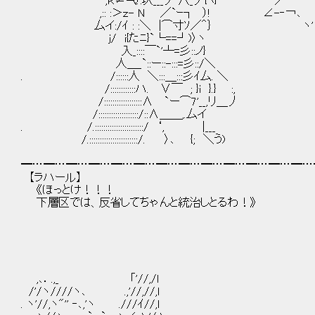
;ｋ≠气!:圦___丿 八_丿{ﾍ} ／
,:: :＞ｚ- N ／`ｰ┐ ）! ∠-‐￢､
厶イ:/ｲ : :＼ |⌒寸ｿ／＾｝ ヽ'
j/ i{たﾆ}`└==┘)〉ヽ
入_::::￣`'┴=彡::ノ}
人＿_`::ー::-:::=彡::/＼
. /::::::人 ＼:::＿:::彡ｲ厶. ＼
/::::::::::::ハ. ∨￣ ; }i }.} :,
/::::::::::::::::::∧ `ー⌒7'__,リ＿丿
/:::::::::::::::::::/::∧＿＿,.厶イ
. /.:::::::::::::::::::::::/ ‘, |___
/.:::::::::::::::::::::::/. 〉､ {; ＼う)
━…━…━…━…━…━…━…━…━…━…━…━…━…
【ラハール】
《ほっとけ！！！
下層区では、反省してちゃんと統治しとるわ！》
,､．.,_ 「'//,/l
/'/ヽ////ヽ､ .,'//,//,l
. ヽ'//,ヽ"'' ‐､,'ヽ .///ｲ//,l