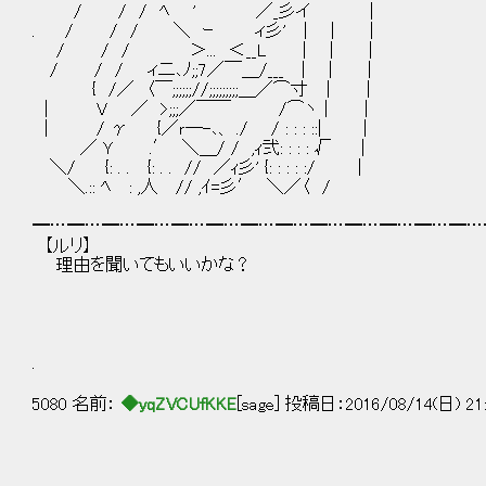
/ / / ﾍ ' ／_彡イ |
. / / / ＼ ｰ ィ彡' | | |
/ / / ＞... ＜__L | | |
/ / / ィ二､ﾉ;;7／￣＿/___ | | |
{ /／ 〈￣;;;;;;//;;;;;;;;;＿／⌒寸 ｜ |
| V ／ >;;;／￣￣ /⌒ヽ｜ |
| / γ {／ｒ─-､、 ./ / : : : ::| |
／ Ｙ .′ ＼＿/ / ,ｨ弐: : : : √ |
＼/ {: . . {: . . // ／ｨ彡' {: : : : :/ ｜
＼.:: ﾍ : ,人 // ,ｲ=彡′ ＼／〈 /
━…━…━…━…━…━…━…━…━…━…━…━…━…
【ルリ】
理由を聞いてもいいかな？
.
5080 名前：
◆yqZVCUfKKE
[sage] 投稿日：2016/08/14(日) 21: