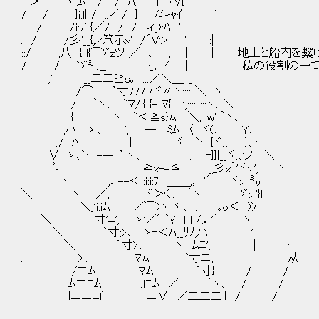
＞'´￣｀ヾi:ﾑ / / ﾊ. ￣}｀ヽⅥ ′
/ / }i:l} / ,.ィ´/ } /斗ｬｲ ′
/ /i:ｱ {／/ / / .ィ_):ﾊ '.
. / /彡'__{,.ｨ笊示x' /´Vツ ' :|
::/ ,八 { l{⌒ゞzツ ／ ､ ,' │ | 地上と船内
/ / `ゞ㍉__ r_，.ｲ | 私の役割の一つ
,' __二二≧s｡ ...／＼＿」_
/⌒ `寸777７ヾ〃ヽ::::::＼ ヽ
| / ｀ヽ､ `ﾏ/.{ {- ﾏ{ ',:::::::::ヽ､ ＼
| { ヽ `＜≧s}ﾑ ＼,-w' ｀ヽ､
| ,ハ ゝ､＿＿', ─--ﾐﾑ 〈 ヾ(､ Y､
./ ﾊ } ヾ `ー{ヾ:､ }､ヽ
∨ ゝ､`ー---｀`丶､ :. ‐=}}{__ヾ:､'ノ ＼
ﾟ｡ ≧x-=≦ _,彡x｀'ヾ:､', ヽ
ヽ ,．--＜i:i:i:7 ＿＿,， '´ ヾ:､ ㍉
＼ ヽ ／, ヾ＞く､ ｀ヽ ゞ:､'}l |
＼j'i:iﾑ ／⌒)ヽ ヾ:､ } ｡o＜ )ｿ
＼ 寸'ﾆ', ゝ'／⌒ﾏ l::l /,．'´ ヽ |
＼ `寸;>､ ゝ‐＜ﾊ__ﾘﾉ,ハ '. |
＼. `寸>､ ヽ ﾑﾆ', | :|
. >､ ﾏﾑ `寸ニ, 从
/ニﾑ ﾏﾑ ＿ `寸} / /
ﾑニﾆﾑ .lﾆﾑ ／ ￣｀ヽ､ / /
{ニニﾆl} |ニ∨ ／二二二.{ / /