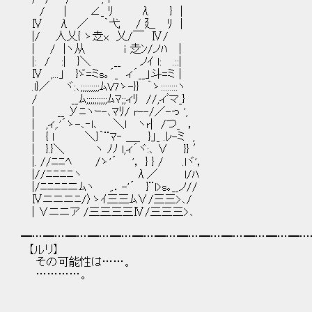
/ | ∠_ ﾘ λ } |
Ⅳ λ ／ ｀弋 / 廴 ﾘ |
|/ 人乂{ ゝ赱x 乂/￣ Ⅳ/
| / |ヽ从 ｉ 赱ﾝ/ノﾊ |
|: / :| }＼ __ ノｲ l: .::|
Ⅳ ,...」 }ゞ=ミs｡´_ ィ´__」斗=ミ |
.l}／ ヾ:､;;;;;;;;;ﾑV7ゝ-}} ｀ゝ::::::::ヽ
/ __ﾑ;;;;;;;;;;ﾑﾏ;;ィﾘ //,ィﾞマ_}
| __ Уﾆヽｰ-､ﾏﾘ/ r--/／-っ ',
| ,ィ,.'´ゝ-､‐l､ ＼l ヽr| /つ_ ，
| { l ＼}｀¨ﾏ‐ ＿_ }」_ .ﾚ-ミ ,
| }.}＼ ヽ ﾉﾉ l,ィ´ヾ:､ ∨ }} ′
|. //ﾆﾆﾍ /ゝ'´ '， } } / .lヾ'，
|//ﾆﾆﾆﾆヽ λ／ l/ﾊ
|/ﾆﾆﾆﾆニﾑヽ ,.．-'´ }¨l>s｡__ノ//
Ⅳニニニﾆ/〉ゝｲ三三ﾑ∨/三三>､/
| ∨ニニア /三三三三Ⅳ/三三三>､
━…━…━…━…━…━…━…━…━…━…━…━…━…
【ルリ】
その可能性は……。
…………。