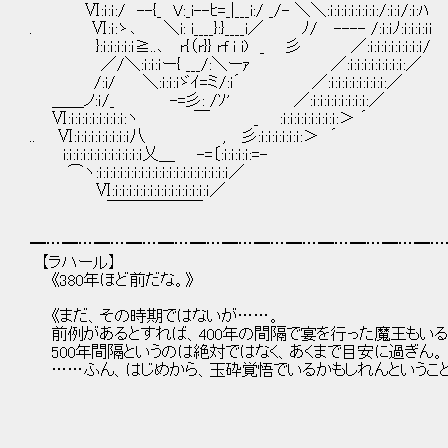
Ⅵ:ｉ:ｉ:/ --{_ V:_i--ﾋ=_|___i:/ _/- ＼＼:ｉ:ｉ:ｉ:ｉ:ｉ:ｉ:ｉ:/:ｉ:ｉ/:ｉ:ﾊ
. Ⅵ:ｉ:ゝ､ ＼i: i____}:}____i／ ﾉ/ ---- /:ｉ:ｉﾉ:ｉ:ｉ:ｉ:ｉi
}:ｉ:ｉ:ｉ:ｉ:ｉ≧..､ r{（r}} rf i i) _ 彡 ／:ｉ:ｉ:ｉ:ｉ:ｉ:ｉ:ｉ:ｉ/
／/＼:ｉ:ｉ:ｉー{ ___/:＼ーｧ ／:ｉ:ｉ:ｉ:ｉ:ｉ:ｉ:ｉ:ｉ:／
/:i/ ＼:ｉ:ｉ:ｉゞｲ=ミ/:i´ ／:ｉ:ｉ:ｉ:ｉ:ｉ:ｉ:ｉ:ｉ:／
＿＿ノ:ｉ/_ -=彡: /ｿ' ／:ｉ:ｉ:ｉ:ｉ:ｉ:ｉ:ｉ:ｉ:／
Ⅵ:ｉ:ｉ:ｉ:ｉ:ｉ:ｉ:ｉ:ｉ:ヽ ￣ _ :ｉ:ｉ:ｉ:ｉ:ｉ:ｉ:ｉ:ｉ:＞ ´
.. Ⅵ:ｉ:ｉ:ｉ:ｉ:ｉ:ｉ:ｉ:ｉ八 , 彡:ｉ:ｉ:ｉ:ｉ:ｉ:ｉ:＞ ´
i:ｉ:ｉ:ｉ:ｉ:ｉ:ｉ:ｉ:ｉ:ｉ:ｉ:ｉ乂＿ -=〔:ｉ:ｉ:ｉ:ｉ:=-
⌒ヽ:ｉ:ｉ:ｉ:ｉ:ｉ:ｉ:ｉ:ｉ:ｉ:ｉ:ｉ:ｉ:ｉ:ｉ:ｉ:ｉ:ｉ:ｉ:ｉ／
Ⅵ:ｉ:ｉ:ｉ:ｉ:ｉ:ｉ:ｉ:ｉ:ｉ:ｉ:ｉ:ｉ:ｉ:ｉ／
￣￣￣￣￣￣
━…━…━…━…━…━…━…━…━…━…━…━…━…
【ラハール】
《380年ほど前だな。》
《まだ、その時期ではないが……。
前例があるとすれば、400年の間隔で宴を行った魔王もいる
500年間隔というのは絶対ではなく、あくまで目安に過ぎん。
……ふん、はじめから、玉砕覚悟でいるかもしれんということ