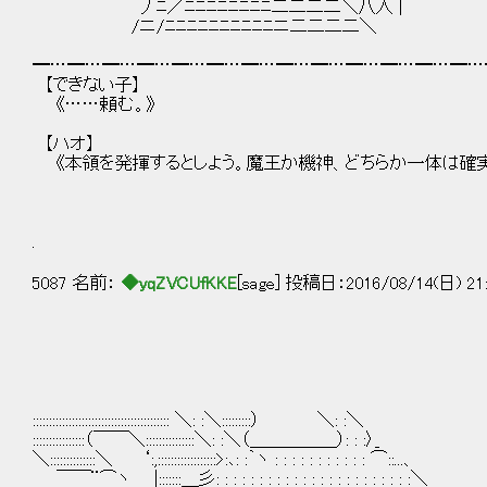
丿ﾆ／ﾆﾆﾆﾆﾆﾆﾆﾆ二二二二＼八人 |
/ニ/ﾆﾆﾆﾆﾆﾆﾆﾆﾆﾆニ二二二二＼
━…━…━…━…━…━…━…━…━…━…━…━…━…
【できない子】
《……頼む。》
【ハオ】
《本領を発揮するとしよう。魔王か機神、どちらか一体は確実
.
5087 名前：
◆yqZVCUfKKE
[sage] 投稿日：2016/08/14(日) 21:
:::::::::::::::::::::::::::::::::::::::::: ＼: :＼:::::::::） ＼: :＼
::::::::::::::::（￣￣＼:::::::::::::::＼: :＼（＿＿＿＿＿）: : :〉_
＼::::::::::::::＼ ‘:,::::::::::::::::::>:､: :｀ヽ : : : : : : : : : : : ⌒::...、
￣￣¨⌒ヽ |:::::::＿彡: : : : : : : : : : : : : : : : : : : : : : :＼