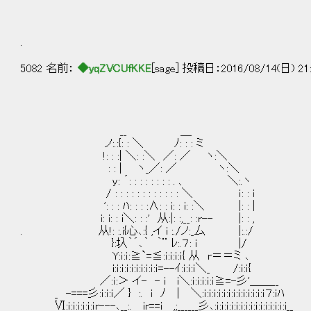
.
5082 名前：
◆yqZVCUfKKE
[sage] 投稿日：2016/08/14(日) 21:
__ ＿
ノ:.:{: : ＼ ﾉ: : : ミ
!: : :| ＼: :＼ ／: ／ ヽ:＼
: : | ヽ_／: ／ ヽ:＼
y: ´: : : : : : : : . 、 ＼:.ヽ
/ : : : : : : : : : : : : ＼ ｉ: : i
': : : ﾊ: : : :∧: : i: : i: :＼ |: : |
i: i: : i＼: : :' 从:|: :,__: :r-- |: : ,
. 从!: :.i{心､:{ ,イ i :./ノ:_厶 |:.:/
}:圦｀´､｀ ｀¨ ﾚ:.７: i |/
Y:ｉ:ｉ:≧`=≦:ｉ:ｉ:ｉ:ｉ{ 从 r＝＝ミ ､
i:ｉ:ｉ:ｉ:ｉ:ｉ:ｉ:ｉ:ｉ:ｉ=--ｲ:ｉ:ｉ:ｉ＼_ /:ｉ:ｉ{
／:ｉ:＞ イ- - i i＼:ｉ:ｉ:ｉ:ｉ:ｉ≧=-彡'＿＿__
_ -===彡:ｉ:ｉ:ｉ／ } :. i ﾉ | ＼:ｉ:ｉ:ｉ:ｉ:ｉ:ｉ:ｉ:ｉ:ｉ:ｉ:ｉ:ｉ:ｉ７:ｉﾊ
Ⅵ:ｉ:ｉ:ｉ:ｉ:ｉ:ｉr---､__:. ir==i ,;______彡､:ｉ:ｉ:ｉ:ｉ:ｉ:ｉ:ｉ:ｉ:ｉ:ｉ:ｉ:ｉ:ｉ:ｉ:i__