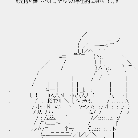
《光路を繋いでくれ。そちらの宇宙船に乗りこむ。》
／
/ ―――-- ノ
｛ ／ --―＜⌒
__｛_｛／へ ⌒⌒
-=ニ ⌒＾⌒ ｝ヽ: . ＼
. ／ / ｝ 卜.: . , ＼
／ / ｝Λ ﾟ｡: . ′⌒＼
. / /′｝ ﾟ｡ ′
/ | / / |
. / | | | l | ｜ | |
. 斗―-|:: | l | __|: :|: : | | |
｛ ｛ |l人八Ν.:. .:.|ﾊ八人ﾉ￣} | 八 . . : : :|
. /｝: . . :[(汀刈 ＼ ｛, 斗r矛ミ､ | /. : . : . : Λ
/ 小: : Ν Vツ ヽ Vｰツ７:. : : /И.: : : :. :./ ｝
. / 从 丿ハ 厶/: :/:.:.:.:.:.:.:.:.:.:./ 丿
/: : :.仏込、 ｀ /／:.:.:.:.:.:.:.:. : :/
. /: :/^7ニニ=- ヽ /:.:.:.:.:.:.:|:.:.:|:.:.: |′
. /ノΛ/ニ二二二个ｰｧ .::〈]:.:.:.:.:.:.|:.:.:|:.:Ν
. 〈ﾆニ二二二二/[／[／[／＼:. : |:.:.:|:. |