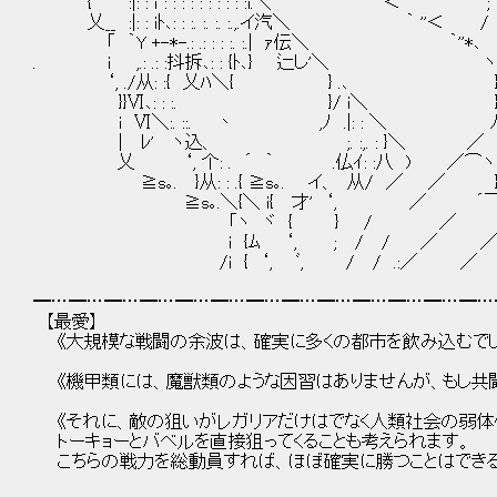
{ :|: : ｉ : : : : : : : : : :i.＼ ｀ ''＜ ;
乂__ :|: : iﾄ､: : :. :. :. :.,.イ汽＼ ｀ ''＜ /
「 ｀Y +-*-.: .: : : :. :.| ｧ伝＼ ｀''*､
. ｉ ,.: .: :抖拆､: : {ﾄ､} 辷し'＼ ヽ
‘, ./从: :{ 乂ﾊ＼{ } .､ 
}}Ⅵ､: : :. }/ i＼ 
i Ⅵ＼:. ::. 丶 ,ﾉ .|: : ＼ 
| ﾚ' ヽ込、 ;. :,. : }＼ ／
乂 ‘, 个: . ´ ｀ .仏ｲ: :八 ) ／⌒ヽ
≧s｡. }从: : .{ ≧s｡. イ、 从/ ／ ／ 
≧s｡.＼{＼ i{ 才' ‘, ／ ´￣｀
「ヽ ヾ { } / ／ ／
i {ﾑ ‘, ; / / ／ 
/i { ‘, ﾞ, / / .:／ 
━…━…━…━…━…━…━…━…━…━…━…━…━…
【最愛】
《大規模な戦闘の余波は、確実に多くの都市を飲み込むでし
《機甲類には、魔獣類のような因習はありませんが、もし共
《それに、敵の狙いがレガリアだけはでなく人類社会の弱体
トーキョーとバベルを直接狙ってくることも考えられます。
こちらの戦力を総動員すれば、ほぼ確実に勝つことはできる