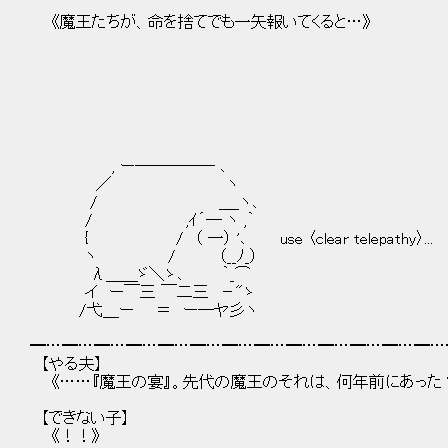
《魔王たちが、命を捨てでも一矢報いてくると…》
, ー───── ､
／ ヽ
/ ＿_ヽ､
/ ,ｲ´― ヽ ,｀
{ / （ 一） '､ use 〈clear telepathy〉...
ヽ / （__ﾉ_）
λ＿＿ゞ＼ゝ､ ｀_⌒
イ ー￣三 ￣二三 －"ゝ
/弋＿ー ＝ ー─ヤ彡ヽ
━…━…━…━…━…━…━…━…━…━…━…━…━…
【やる夫】
《……『魔王の宴』。先代の魔王のそれは、何年前にあった
【できない子】
《！！》