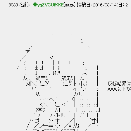
5083 名前：
◆yqZVCUfKKE
[sage] 投稿日：2016/08/14(日) 21:
＿＿
´ ｀
ミ 、
＿ノ ヽ
⌒ア
／ M
ﾟ ;′ i 1 :|: | i i| i ;.
/ |:. .:|: :|:. .:| |: | i i| | |::. |
|:i .:|: :厂丁 ﾘ И,ﾘ￣￣|￣｀ .:从 |
从:.、: :竓竿ミ 笊无ミ|: : 厶: : |
刈＼{ 辷うﾟ 辷うﾟ |: :,小, } | 反転結界
小i ' イ.:丿ノ: : AAA以下の結界
从 .ﾉ/「: : : :|
|: : >へへ ｀ , く|: :|: : : : |
|,rく＼ ｀ 廴. ＜ | |: : : : : : : :|
?学ｸ /r} _.,．r| |: : : : : : : :|
´ ./ / 抖r也... | |/｀寸: : : :|
/r七{ ｸ)=个 ／| | ｀寸:|
/ .| ／しf千==-○ . ／=-从{ ア⌒ヽ、