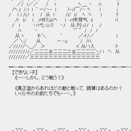
／/ l:／／ / l ﾍ ＿ ヽ ﾊ ﾄ
/ﾍ ;l /::l l ` ー/ヽ- l ﾉ-/l￣/ヽ ﾍ l i
/ l .l /l:ﾉ l / 从 l /l/ l/ ﾍ ﾍ l ﾘ
/l l/ l メfﾓミzl/ﾍ l ィf禾芽气 il ﾊ
/ l ヽﾊ弋:::U::ﾘ ヽ/ 从::刋::iﾉ/ l /
ﾊ ヽ `¨ ¨ / / /
从 ゝ lト＼ ` ／イ/／ l
／ ＼/ 从 ー -ｭ / /ﾊ
／/////＼__／ ＞ イ 从ハ入 ト
/////////／二二二≧二二二ニ≦二二二二＼ハ ヘ 从
///////／三三三三三三三三三三三三三三三
━…━…━…━…━…━…━…━…━…━…━…━…━…
【できない子】
《……しかし、どう戦う？》
《真正面からあれほどの敵と戦って、勝算はあるのか？
いくら今のお前たちでも……。》
。o ﾟ〇ﾟ o。。o ﾟ〇ﾟ o。。o ﾟ〇ﾟ o。。o ﾟ〇ﾟ o。。o ﾟ〇ﾟ o。。o ﾟ〇ﾟ 