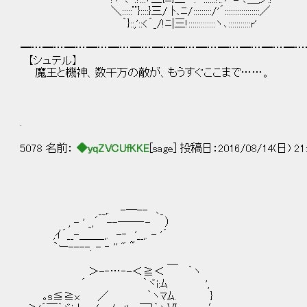
＼:::::¨}::::}三/ ﾄ､ﾆ/:::::::::/'´:::::::::::::::::／
｀}::,'::<´_/!ﾆ|三!:::::::::::::ヽ､:::::::::::r'
━…━…━…━…━…━…━…━…━…━…━…━…━…
【シュテル】
魔王と機神、数千万の敵が、もうすぐここまで……。
.
5078 名前：
◆yqZVCUfKKE
[sage] 投稿日：2016/08/14(日) 21:
__,. -─-- ､_
, - ' _,´ --──‐- ）
,ｲ´__-＿＿_,. -‐ '__,. - '´
`ー----. - ‐ '' " ~
＿
＞-‐…‐-＜≧＜ ｀ヽ
´ ｀ヾi:ﾑ ',
｡s≦≧x ／ ｀ヽﾏﾑ. }