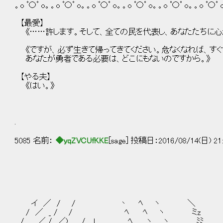
。o ﾟ〇ﾟ o。。o ﾟ〇ﾟ o。。o ﾟ〇ﾟ o。。o ﾟ〇ﾟ o。。o ﾟ〇ﾟ o。。o ﾟ〇ﾟ 
【最愛】
《……許します。そして、全ての民を代表し、あなたたちに心
《ですが、必ず生きて帰ってきてください。危なくなれば、す
あなたが勇者である必要は、どこにもないのですから。》
【やる夫】
《はい。》
.
5085 名前：
◆yqZVCUfKKE
[sage] 投稿日：2016/08/14(日) 21:
イ ／ / / 丶 ﾍ ヽ ＼
/ ／ _ / / ﾍ ﾍ ヽ ミz
/ ／ / ／) / l ﾍ ヽ ヽ ﾐﾐ