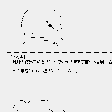
, ー──── ､
／ ｀ヽ
/ _＿＿_ヽ
/ ,イ― ‐ヾ
{ ／ （ ●） ）
ヽ / （__ﾉ､_）
λ＿ゞ＼ゝ､ ｀_⌒
イ ー￣三 ￣二三 －"ゝ
/弋＿ー ＝ ー─ヤ彡ヽ
━…━…━…━…━…━…━…━…━…━…━…━…━…
【やる夫】
地球の結界内に逃げても、敵がそのまま宇宙から雪崩れ込
その事態だけは、避けないといけない。
＿
／⌒ヽ,ィ=<´ ￣ ｀ ＿
/ / ヽ'´ ＼＼
/ / γ´ ,イ ｀ヽ ｀ヽ ヽ