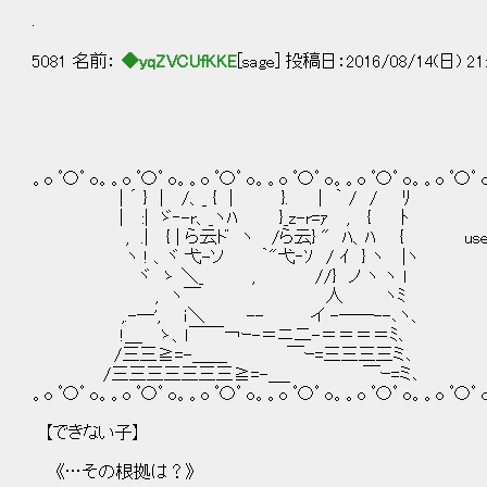
.
5081 名前：
◆yqZVCUfKKE
[sage] 投稿日：2016/08/14(日) 21:
。o ﾟ〇ﾟ o。。o ﾟ〇ﾟ o。。o ﾟ〇ﾟ o。。o ﾟ〇ﾟ o。。o ﾟ〇ﾟ o。。o ﾟ〇ﾟ 
| ´ } | /、_ { | }. | ｀ / / ﾘ
| :| ゞ‐-r、_ヽﾊ }_z-r=ｧ , { ﾄ
, .| { | ら云ド ヽ /ら云} " ﾊ、ﾊ { use 〈clear 
ヽ ! 、ヾ 弋-ソ ｀"弋‐ｿ / ｲ } ヽ |ヽ
ヾ ゝ ＼_ , //} ノ ヽ ヽ l
, ヽ￣ 人 ヽﾐ
,.-―', ｉ＼ -- イ -――--､ヽ、
!＿ ゝ、ｌ￣￣￢ｰ-＝ニ二-＝＝＝＝ﾐ､
/三三≧=-＿＿ ￣ｰ=三三三三ミ､
/三三三三三三三≧=-＿_ ￣ｰ=ミ､
。o ﾟ〇ﾟ o。。o ﾟ〇ﾟ o。。o ﾟ〇ﾟ o。。o ﾟ〇ﾟ o。。o ﾟ〇ﾟ o。。o ﾟ〇ﾟ 
【できない子】
《…その根拠は？》