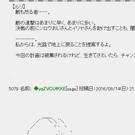
━…━…━…━…━…━…━…━…━…━…━…━…━…
【ルリ】
敵も然る者……。
敵の進撃はあまりに早く、あまりに多い。
決戦の前にシロウおじさんとイリヤさんを助け出すことも、闇
…………。
私からは、光路で地上に戻ることを提案するよ。
今回の計画は破棄されるけれど、生きてさえいたら、チャン
.
5079 名前：
◆yqZVCUfKKE
[sage] 投稿日：2016/08/14(日) 21:
＿＿
／´ ＼＼｀＼
／ ヾヽ ヽ
/ _ヽ_､ ヽ