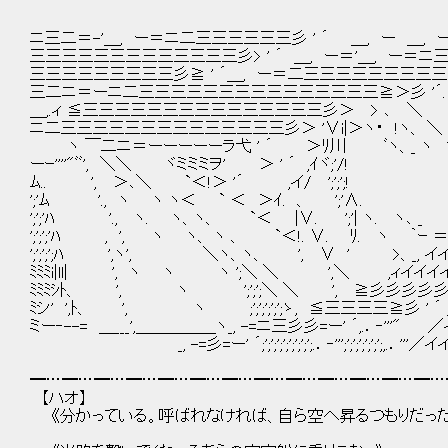
ニ三二＝-'＿, ー＝ニ二三三三三三三彡 ' ´ ＿, ー ＿, 
三三三三三三三三三三三三三彡> ' ´ ＿, ー＝'＿, ー＝ニ三
三三三三三三三三三彡≧ ' ´＿, ー＝二三三三三三三三三三彡 
三二ニ＝ーニ二三三三三三三三三三三三三三三三≧＞彡 '´.
＿,.ィ ≦三三三三三三三三三三三三三三三彡＞ > ､ ＼
ニ二三三三三三三三三三三三三三三彡＞ '∨i|＞ヽ・ !ヽ、 ＼
ヽ ￣二ニ＝ーーーーーラ弋 ' ´ ＞ﾘ川 ﾞヽ、_ ヽ ヽ i
ーｰ''''"ﾞﾞ', ＼＼ ヾミミミヲ' ＞ ' ´ ,ｲヾ;'/! ,
ﾑ.. ', ＞､＼ `＜!＞ '´ ,イ/ ';';';! , '. 
';'ﾑ '., ヽ ヽ ヽ＜ ` ＜ ＞ｲ. 、 ';'∧. ／.
';';'ﾊ '., ヽ. ヽ、ヽ、 `＜ |∨. ';'| ヽ. ヽ､ _
';';';'ﾊ , ', ヽ ヽ、 ヽ 、 `＜!. ∨. ﾘ. ヽ ｀ｰ ＝-;'
';';';';ﾊ ',ヽ', ＼ヽ、ヽ、 ', ∨ ' >、_, イイイイイイイイ
ﾐﾐﾐi|ll| ', ヽ ヽ ヽ ';＼ ＼ ',＼ ,ィイイイイイイイイシ'イ
ﾐﾐﾐｼﾄ、 ', ヽ ';';';＼ ＼ ', ≧彡彡彡彡彡彡ゞ'イイイイ///
ﾐシ' ',ﾄ、 ', ヽ ;';';';';';ゝ, ≦三三三三≧彡 ' ´ ,イイイｲ／
ミー‐--= ＿___',＿＿＿＿＿ヽ_, -=ニ三彡彡=ー' ´,.．‐'''" ／イイｲ／;';';';'/
_, -=彡=ー' ´;';';';';';';';';.．‐''';';';';';';';,.．'''／イイｲシ',.．‐
━…━…━…━…━…━…━…━…━…━…━…━…━…
【ハオ】
《分かっている。呼ばれなければ、自ら空へ昇るつもりだった