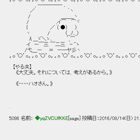
, ー──── ､
／ ｀ヽ
/ _＿＿_ヽ
/ ,イ⌒ ⌒ヾ
{ ／ （ ●） ）
ヽ / （__ﾉ､_）
λ＿ゞ＼ゝ､ ｀_⌒
イ ー￣三 ￣二三 －"ゝ
/弋＿ー ＝ ー─ヤ彡ヽ
。o ﾟ〇ﾟ o。。o ﾟ〇ﾟ o。。o ﾟ〇ﾟ o。。o ﾟ〇ﾟ o。。o ﾟ〇ﾟ o。。o ﾟ〇ﾟ 
【やる夫】
《大丈夫。それについては、考えがあるから。》
《……ハオさん。》
.
5086 名前：
◆yqZVCUfKKE
[sage] 投稿日：2016/08/14(日) 21: