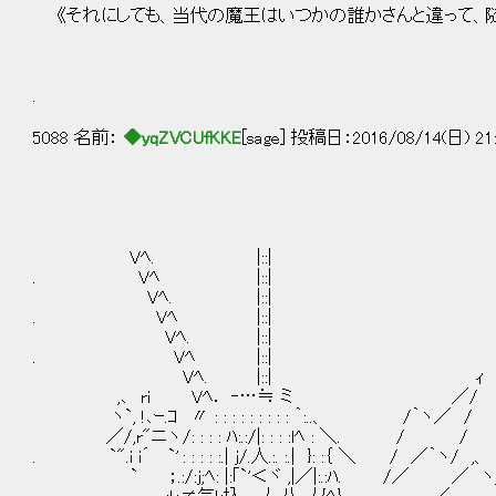
《それにしても、当代の魔王はいつかの誰かさんと違って、随
.
5088 名前：
◆yqZVCUfKKE
[sage] 投稿日：2016/08/14(日) 21:
Vﾍ. |::|
. Vﾍ |::|
Vﾍ. |::|
. Vﾍ |::|
Vﾍ. |::|
. Vﾍ |::|
Vﾍ. |::| ｨ
,､ ri Vﾍ． ‐…≒ ミ ／/
ヽ`, !､ｰ.ｺ 〃 : : : : : : : : : ｀:..、 /｀ヽ／ /
／/,r"ニヽ /: : : : ﾊ:.:/|: : : :lﾍ : ＼. / /
. `".i i´ `' : : : : :.| j/.人.:. :.| }: :｛ ＼ / ／｀ヽ/ 
` ；.:/:j;ﾍ: |:｢`'＜ヾ ,|／|:.:ﾊ. /／ ／ ヽ_, 