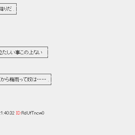
──┐
. |
───┘
 ┌───────────────┐
ト、 ｜ 全く以て腹立たしい事この上ない |
::.. ＼､_ └───────────────┘
::::::::: :::: ┌─────────────┐
::::::: |:: ｜ これだから梅雨って奴は…… . |
:::::::::: l:: └─────────────┘
1:40:32
ID:
RdUfTncw0