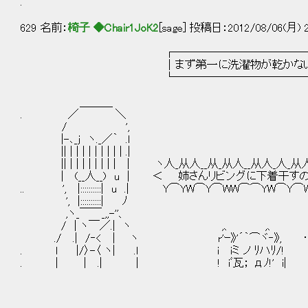
.
629 名前：
椅子 ◆Chair1JoK2
[sage] 投稿日：2012/08/06(月) 2
┌────────────
｜まず第一に洗濯物が乾かない.
└────────────
＿＿＿
. ／ ＼
/ ',
|-､_j ヽ._／｀ .l
|| | | | | | | | | | .|
|| | | | | | | | | | ヽ人_从人__从_从人__从人_人_
| (__人__) u | ＜ 姉さんリビングに下着干す
.. ', |::::::::::| u .| Y⌒YW⌒Y⌒WW⌒⌒YW⌒
', |::::::::::| ﾉ
,ヽ_￣￣_,,-''、
/ | ヽ￣／.| ヽ ,、 ,、
./ .| /‐< | ヽ r'ｰ》'´｀⌒ヾ‐》, 
. l |/〉-〈 ヽ| .l i iミ ノ ﾘハﾘ/!
. | | .| | ! iﾞ瓦； дﾉ!' i|