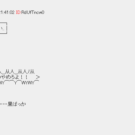
1:41:02
ID:
RdUfTncw0
─┐
.｜
─┘
从人__从人__从人ﾉ从
のやめろよ！！ ＞
Y⌒WY⌒⌒Y⌒WYWY⌒
……黒ばっか