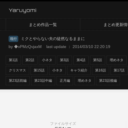
Yaruyomi
まとめ作品一覧
まとめ更新情
ミクとやらない夫の徒然なるままに
現行
by ◆xPMzQvjaxM last update ： 2014/03/10 22:20:19
第1話
第2話
小ネタ
第3話
第4話
第5話
埋めネタ
クリスマス
第15話
小ネタ
キャラ紹介
第16話
第17話
第23話前編
第23話中編
正月編
埋めネタ
第23話後編
ファイルサイズ