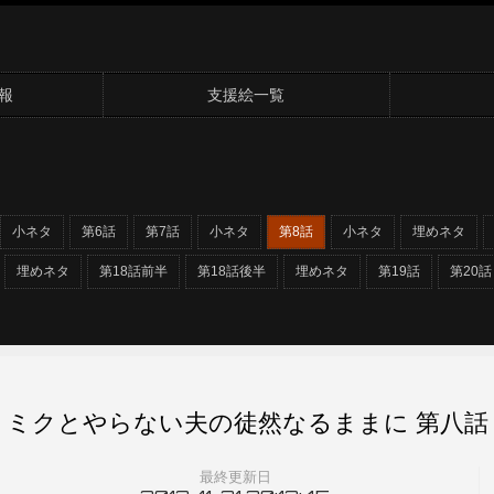
報
支援絵一覧
小ネタ
第6話
第7話
小ネタ
第8話
小ネタ
埋めネタ
埋めネタ
第18話前半
第18話後半
埋めネタ
第19話
第20話
ミクとやらない夫の徒然なるままに 第八話
最終更新日