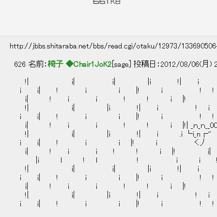
661
KB
http://jbbs.shitaraba.net/bbs/read.cgi/otaku/12973/13369050
626 名前：
椅子 ◆Chair1JoK2
[sage] 投稿日：2012/08/06(月) 2
!| i| i| |i !| i 
i i| ! i i |! i ! !
i| ! i i ! ! i |! i
!| i| |i !| i ! i
i i| ! i i |! i ! !
i| ! i i ! ! i |!| _ｎ_ｎ__00 
!| i| |i !| i .i └i_n┌'' . ＿_
i i| ! i i |! i く丿 ｀ｱi′ ｀ｱ
i| ! i i ! ! i |! i|
|i l ! l ! i i !|
!| i| i| |i !| i 
i i| ! i i |! i ! !
i| ! i i ! ! i |! i
!| i| |i !| i ! i
i i| ! i i |! i ! !