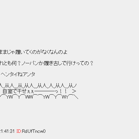
l. | l. l このままじゃ履いてくのがなくなんのよ
 .l l それとも何？ノーパンか履き古しで行けっての？
 l ヘンタイねアンタ
l ', ヽ人_从人__从_从人__从人_人_从人__从ノ
l::: | ヽ ＜ 自室で干せぇぇ────っ！！ ＞
;;:! -- ､ ヽ ノY⌒YW⌒Y⌒WW⌒⌒YW⌒Y⌒WY⌒＼
1:41:31
ID:
RdUfTncw0