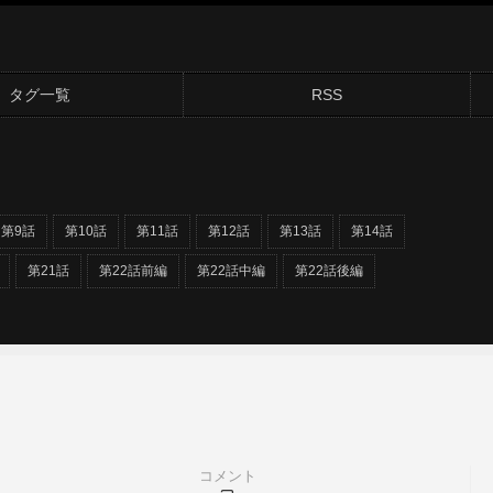
タグ一覧
RSS
第9話
第10話
第11話
第12話
第13話
第14話
第21話
第22話前編
第22話中編
第22話後編
コメント