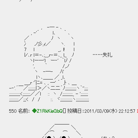
, -─ - ､
, -'´ l､ ｀ ､
／ ﾉ ヽ ヽ
冫 ノ彡,ｨ／ ヽ. l
7 l _,. l! l
ﾚ'､r l＝-､;__,r-＝､_ l,_ ﾉ ……失礼
ヽlー─'l ー‐' ｀lﾉ /
', ｀ /,ノ
ヽ -─- ﾉi'
lヽ､＿＿ ／ _l､
＿,r 'ﾞ|ﾆ= ､ , 一' ´ ,ﾄ ､ ＿
-‐'.´￣／;;;;;;;;|＞／ヽ二二´ﾉ;;;;;;;;;;;;ヽ｀'';;;;
;;;;;;;;;;;;<;;;;;;;;／／l :: ヽ /;;;;;;;;;;;_ - ';;;;;;;;
;;;;;;;;;;／;;;< / / ::. ヾ;;;;;;;;;;;;;ヽ;;;;;;;;;;;;;;
550 名前：
◆Z1RkKisGbQ
[] 投稿日：2011/03/09(水) 22:12:57
＿＿＿
／ ＼
／⌒ ⌒ ＼