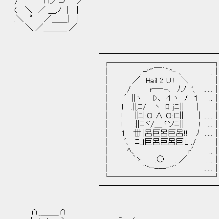
/ ∩ノ ⊃ ／
( ＼ ／ ＿ノ | |
.＼ “ ／＿＿| |
＼ ／＿＿＿ ／
┌───────────────
│┌─────────────┐
││ ..-''"￣｀゛''‐ 、 .│
││ ／ Hail 2 U ! ＼ │
││ / r―‐-､ ﾉノ '、 ......
││ ′||ヽ l>､ 4 ヽ / １ ..
││ l .||,ﾆ/ ヽ ﾛ jﾆ|| │ 
││ ! ||ﾆ|:Ｏ ∧ Ｏ:lﾆ||. │......
││ ! :||ﾆヾ/＿ヾソﾆ|| ! ....
││ 1 丗||呂巨呂巨呂!! ﾉ .....
││ ﾞ､ ﾆ.」巨呂巨呂巨L ./ │
││ ﾍ、 r′ ..│
││ ｀ゝ .○ ._／ . ..│
││ ^''ｰ---‐''" ......│
│└─────────────┘
└───────────────
∩_＿＿_∩