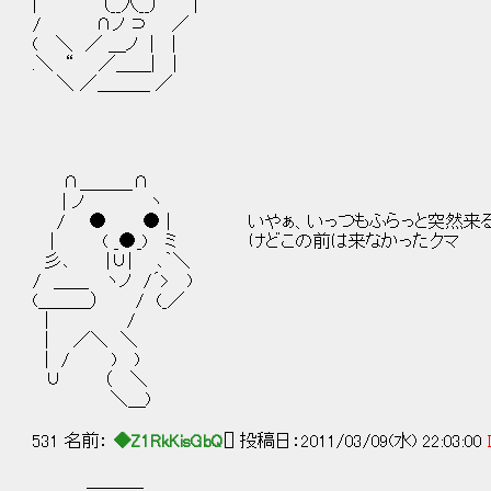
| （__人__） |
/ ∩ノ ⊃ ／
( ＼ ／ ＿ノ | |
.＼ “ ／＿＿| |
＼ ／＿＿＿ ／
∩＿＿＿∩
| ノ ヽ
/ ● ● | いやぁ、いっつもふらっと突然来る
| ( _●_) ミ けどこの前は来なかったクマ
彡､ |∪| ､｀＼
/ ＿＿ ヽノ /´> )
(＿＿＿） / (_／
| /
| ／＼ ＼
| / ) )
∪ （ ＼
＼＿)
531 名前：
◆Z1RkKisGbQ
[] 投稿日：2011/03/09(水) 22:03:00
＿＿＿_