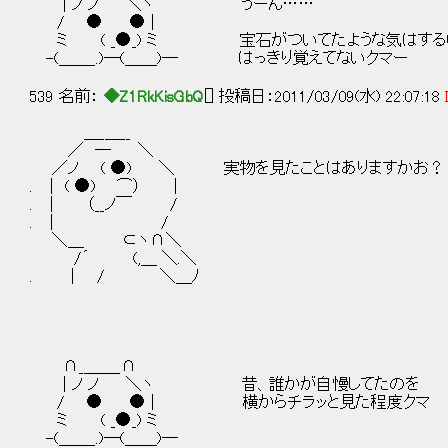
| ノ ノ ＼ヽ うーん……
/ ● ● |
ミ ( _●_) ミ 宝石がついてたような気はする
-(＿＿_.)─(＿＿)─ はっきり覚えてないクマー
539 名前：
◆Z1RkKisGbQ
[] 投稿日：2011/03/09(水) 22:07:18
＿_＿__
／ ― ＼
／ノ ( ●) ＼ 実物を見たことはありますかお？
. ｜ ( ●) ⌒） |
. ｜ （__ノ￣ /
. ｜ /
＼＿ ⊂ヽ∩＼
/´ (,＿ ＼.＼
. | / ＼＿ﾉ
∩_＿＿_∩
| ノ ノ ＼ヽ 昔、誰かが自慢してたのを
/ ● ● | 横からチラッと見た程度クマ
ミ ( _●_) ミ
-(＿＿_.)─(＿＿)─