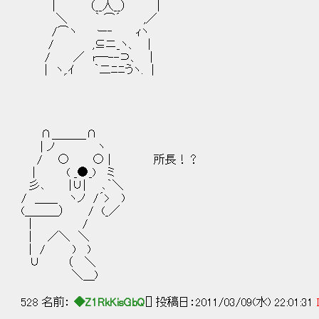
| （__人__） |
＼ ｀ ⌒´ ,／
/⌒ヽ ー‐ ｨヽ
/ ,⊆ニ_ヽ、 |
/ ／ r─--⊃、 |
| ヽ,.ｲ ｀二ﾆﾆうヽ. |
∩＿＿＿∩
| ノ ヽ
/ ○ ○ | 所長！？
| ( _●_) ミ
彡､ |∪| ､｀＼
/ ＿＿ ヽノ /´> )
(＿＿＿） / (_／
| /
| ／＼ ＼
| / ) )
∪ （ ＼
＼＿)
528 名前：
◆Z1RkKisGbQ
[] 投稿日：2011/03/09(水) 22:01:31