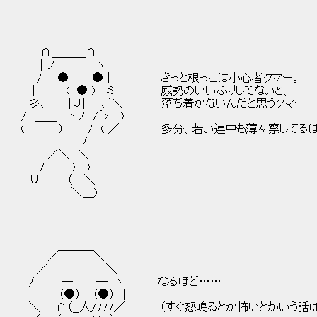
∩＿＿＿∩
| ノ ヽ
/ ● ● | きっと根っこは小心者クマー。
| ( _●_) ミ 威勢のいいふりしてないと、
彡､ |∪| ､｀＼ 落ち着かないんだと思うクマー
/ ＿＿ ヽノ /´> )
(＿＿＿） / (_／ 多分、若い連中も薄々察してる
| /
| ／＼ ＼
| / ) )
∪ （ ＼
＼＿)
／￣￣￣＼
／ ＼
/ ─ ─ ヽ なるほど……
| （●） （●） |
＼ ∩（__人/777／ （すぐ怒鳴るとか怖いとかいう話