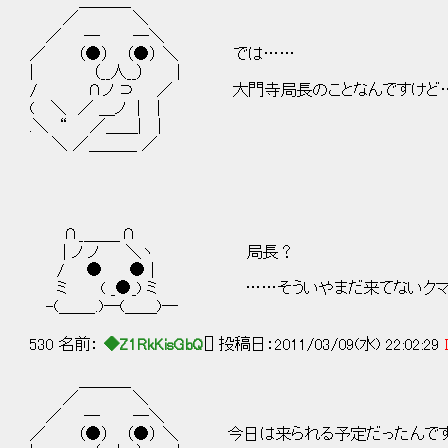
＿＿＿_
／ ＼
／ ─ ─＼
／ （●） （●） ＼ では……
| （__人__） |
/ ∩ノ ⊃ ／ 大門寺局長のことなんですけど
( ＼ ／ ＿ノ | |
.＼ “ ／＿＿| |
＼ ／＿＿＿ ／
∩_＿＿_∩
| ノ ノ ＼ヽ 局長？
/ ● ● |
ミ ( _●_) ミ ……そういやまだ来てないク
-(＿＿_.)─(＿＿)─
530 名前：
◆Z1RkKisGbQ
[] 投稿日：2011/03/09(水) 22:02:29
＿＿＿_
／ ＼
／ ─ ─＼
／ （●） （●） ＼ 今日は来られる予定だったんで