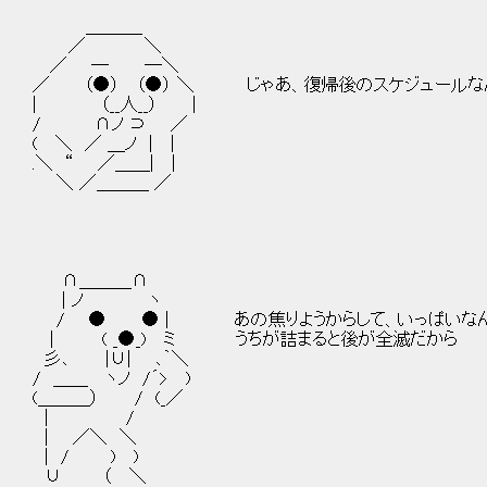
＿＿＿_
／ ＼
／ ─ ─＼
／ （●） （●） ＼ じゃあ、復帰後のスケジュールな
| （__人__） |
/ ∩ノ ⊃ ／
( ＼ ／ ＿ノ | |
.＼ “ ／＿＿| |
＼ ／＿＿＿ ／
∩＿＿＿∩
| ノ ヽ
/ ● ● | あの焦りようからして、いっぱいなん
| ( _●_) ミ うちが詰まると後が全滅だから
彡､ |∪| ､｀＼
/ ＿＿ ヽノ /´> )
(＿＿＿） / (_／
| /
| ／＼ ＼
| / ) )
∪ （ ＼