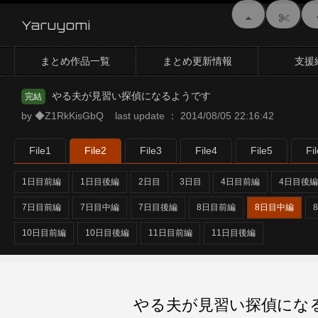
Yaruyomi
まとめ作品一覧
まとめ更新情報
支援
やる夫が見習い探偵になるようです
完結
by ◆Z1RkKisGbQ last update ： 2014/08/05 22:16:42
File1
File2
File3
File4
File5
Fi
1日目前編
1日目後編
2日目
3日目
4日目前編
4日目後編
7日目前編
7日目中編
7日目後編
8日目前編
8日目中編
10日目前編
10日目後編
11日目前編
11日目後編
やる夫が見習い探偵になるよう