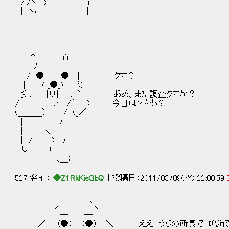
/,ﾉヾ ,> ｲ
| ヽ〆 |
∩＿＿＿∩
| ﾉ ヽ
/ ● ● | クマ？
| ( _●_) ミ
彡､ |∪| ､｀＼ ああ、また調査クマか？
/ ＿＿ ヽノ /´> ) 今日は２人も？
(＿＿＿） / (_／
| /
| ／＼ ＼
| / ) )
∪ （ ＼
＼＿)
527 名前：
◆Z1RkKisGbQ
[] 投稿日：2011/03/09(水) 22:00:59
＿＿＿_
／ ＼
／ ─ ─ ＼
／ （●） （●） ＼ ええ、うちの所長で、鳴海蒼