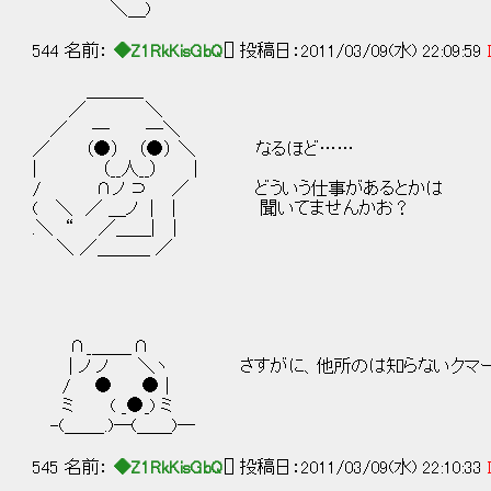
＼＿)
544 名前：
◆Z1RkKisGbQ
[] 投稿日：2011/03/09(水) 22:09:59
＿＿＿_
／ ＼
／ ─ ─＼
／ （●） （●） ＼ なるほど……
| （__人__） |
/ ∩ノ ⊃ ／ どういう仕事があるとかは
( ＼ ／ ＿ノ | | 聞いてませんかお？
.＼ “ ／＿＿| |
＼ ／＿＿＿ ／
∩_＿＿_∩
| ノ ノ ＼ヽ さすがに、他所のは知らないクマ
/ ● ● |
ミ ( _●_) ミ
-(＿＿_.)─(＿＿)─
545 名前：
◆Z1RkKisGbQ
[] 投稿日：2011/03/09(水) 22:10:33