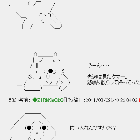
. ｜ （__ノ￣ /
. ｜ /
＼＿ ⊂ヽ∩＼
/´ (,＿ ＼.＼
. | / ＼＿ﾉ
∩＿＿＿∩
| ノ u ヽ
/ |||＿ ＿ | うーん……
| u ( _●_) ミ
彡､ u |∪| ､｀＼ 先週は見たクマー。
/ ＿＿ ヽノ /´> ) 怒鳴り散らして帰ってった
.￣ (＿＿＿）￣￣￣ (_／
533 名前：
◆Z1RkKisGbQ
[] 投稿日：2011/03/09(水) 22:04:06
＿＿＿_
／ ＼
／ _ノ ヽ､_.＼
／ （●） （●） ＼ 怖い人なんですかお？
| （__人__） |
/ ∩ノ ⊃ ／