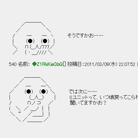
／￣￣￣＼
／ ＼
/ ─ ─ ヽ そうですかお……
| （●） （●） |
＼ ∩（__人/777／
／ （丶＿//// ＼
540 名前：
◆Z1RkKisGbQ
[] 投稿日：2011/03/09(水) 22:07:52
＿＿＿_
／ ＼
／ ─ ─＼
／ （●） （●） ＼ では次に……
| （__人__） | Sユニットって、いつ頃戻ってこら
/ ∩ノ ⊃ ／ 聞いてますかお？
( ＼ ／ ＿ノ | |
.＼ “ ／＿＿| |
＼ ／＿＿＿ ／