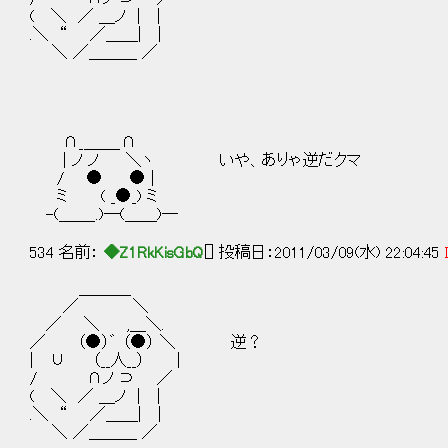
( ＼ ／ ＿ノ | |
.＼ “ ／＿＿| |
＼ ／＿＿＿ ／
∩_＿＿_∩
| ノ ノ ＼ヽ いや、ありゃ逆だクマ
/ ● ● |
ミ ( _●_) ミ
-(＿＿_.)─(＿＿)─
534 名前：
◆Z1RkKisGbQ
[] 投稿日：2011/03/09(水) 22:04:45
＿＿＿_
／ ＼
／ ＼ ,＿＼.
／ （●）゛ （●） ＼ 逆？
| ∪ （__人__） |
/ ∩ノ ⊃ ／
( ＼ ／ ＿ノ | |
.＼ “ ／＿＿| |
＼ ／＿＿＿ ／