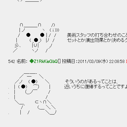
∩＿＿＿∩ /)
| ノ ヽ ( i )))
/ ● ● | / / 美術スタッフの打ち合わせのこと
| ( _●_) |ﾉ / セットとか演出効果とか決める
彡､ |∪| ,/
／ ヽノ /´
542 名前：
◆Z1RkKisGbQ
[] 投稿日：2011/03/09(水) 22:08:58
＿_＿__
／ ― ＼
／ノ ( ●) ＼ そういうのがあるってことは、
. ｜ ( ●) ⌒） | 近いうちに復帰するってことです
. ｜ （__ノ￣ /
. ｜ /
＼＿ ⊂ヽ∩＼
/´ (,＿ ＼.＼
. | / ＼＿ﾉ