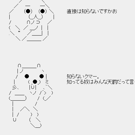
／ ＼
／ ─ ─＼
／ （●） （●） ＼ 直接は知らないですかお
| （__人__） |
/ ∩ノ ⊃ ／
( ＼ ／ ＿ノ | |
.＼ “ ／＿＿| |
＼ ／＿＿＿ ／
∩＿＿＿∩
| ノ ヽ
/ ● ● | 知らないクマー。
| ( _●_) ミ 知ってる奴はみんな天罰だって言
彡､ |∪| ､｀＼
/ ＿＿ ヽノ /´> )
(＿＿＿） / (_／
| /
| ／＼ ＼
| / ) )
∪ （ ＼
＼＿)