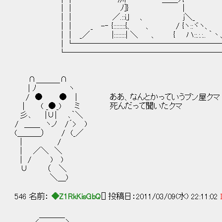
││ ﾉ]} | .
││ ／.::i｣ 、 j＼_ ...
││ _ -‐ {::::::::{、 、 / {ヽ::ヾヽ
││ _／ |::::::::| ＼ 、 { ハ::.:.:.. ｀
│└───────────────────
└────────────────────
∩＿＿＿∩
| ﾉ ヽ
/ ● ● | ああ、なんとかっていうブン屋クマ
| ( _●_) ミ 死んだって聞いたクマ
彡､ |∪| ､｀＼
/ ＿＿ ヽノ /´> )
(＿＿＿） / (_／
| /
| ／＼ ＼
| / ) )
∪ （ ＼
＼＿)
546 名前：
◆Z1RkKisGbQ
[] 投稿日：2011/03/09(水) 22:11:02
＿＿＿_