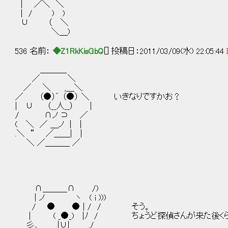
| ／＼ ＼
| / ) )
∪ （ ＼
＼＿)
536 名前：
◆Z1RkKisGbQ
[] 投稿日：2011/03/09(水) 22:05:44
＿＿＿_
／ ＼
／ ＼ ,＿＼.
／ （●）゛ （●） ＼ いきなりですかお？
| ∪ （__人__） |
/ ∩ノ ⊃ ／
( ＼ ／ ＿ノ | |
.＼ “ ／＿＿| |
＼ ／＿＿＿ ／
∩＿＿＿∩ /)
| ノ ヽ ( i )))
/ ● ● | / / そう。
| ( _●_) |ﾉ / ちょうど探偵さんが来た後く
彡､ |∪| ,/