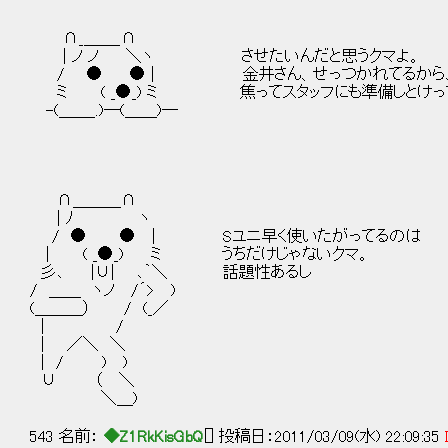
∩_＿＿_∩
| ノ ノ ＼ヽ させたいんだと思うクマよ。
/ ● ● | 金井さん、せっつかれてるから
ミ ( _●_) ミ 焦ってスタッフにも準備しとけっ
-(＿＿_.)─(＿＿)─
∩＿＿＿∩
| ﾉ ヽ
/ ● ● | Sユニ早く使いたがってるのは
| ( _●_) ミ うちだけじゃないクマ。
彡､ |∪| ､｀＼ 話題性あるし
/ ＿＿ ヽノ /´> )
(＿＿＿） / (_／
| /
| ／＼ ＼
| / ) )
∪ （ ＼
＼＿)
543 名前：
◆Z1RkKisGbQ
[] 投稿日：2011/03/09(水) 22:09:35