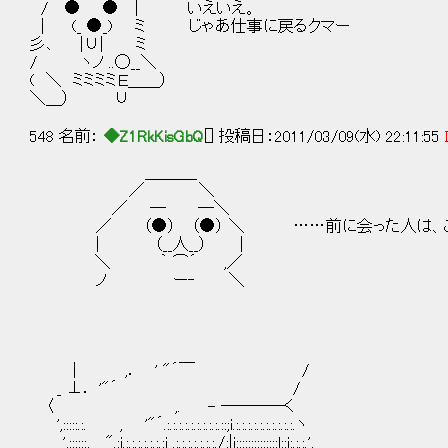
/ ● ● | いえいえ。
| (_ ●_) ミ じゃあ仕事に戻るクマー
彡､ |∪| ミ
/ ヽノ ..◯__＼
( ＼ ミミミミＥ＿＿）
＼＿） ∪
548 名前：
◆Z1RkKisGbQ
[] 投稿日：2011/03/09(水) 22:11:55
＿＿＿_
／ ＼
／ ─ ─＼
／ （●） （●） ＼ ……前に会った人は、こ
| （__人__） |
＼ ｀ ⌒´ ,／
ノ ー‐ ＼
| ,． ' "´￣ /
_ ⊥． '"´ /
〈 ,. - ────く
',:::::.:. , '"´.:.:.:.:.:.:.:.:.:.::;i.:.:.:.:.:.:.:.:.:.:.ヽ
',::::::, ".:i.:.:.:.:.:.:.:i .:.:.:.:.:.:.:./:|i::::::::::::::l::i:.:.:.',