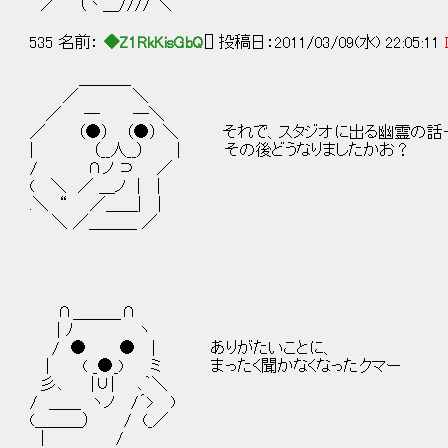
／ （丶＿//// ＼
535 名前：
◆Z1RkKisGbQ
[] 投稿日：2011/03/09(水) 22:05:11
＿＿＿_
／ ＼
／ ─ ─＼
／ （●） （●） ＼ それで、スタジオに出る幽霊の話
| （__人__） | その後どうなりましたかお？
/ ∩ノ ⊃ ／
( ＼ ／ ＿ノ | |
.＼ “ ／＿＿| |
＼ ／＿＿＿ ／
∩＿＿＿∩
| ﾉ ヽ
/ ● ● | ありがたいことに、
| ( _●_) ミ まったく聞かなくなったクマー
彡､ |∪| ､｀＼
/ ＿＿ ヽノ /´> )
(＿＿＿） / (_／
| /