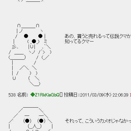
∩＿＿＿∩
| ノ ヽ
/ ● ● | あの、貰うと売れるって伝説クマ
| ( _●_) ミ 知ってるクマー
彡､ |∪| ､｀＼
/ ＿＿ ヽノ /´> )
(＿＿＿） / (_／
| /
| ／＼ ＼
| / ) )
∪ （ ＼
＼＿)
538 名前：
◆Z1RkKisGbQ
[] 投稿日：2011/03/09(水) 22:06:39
＿＿＿_
／ ＼
／ ─ ─＼
／ （●） （●） ＼ それって、こういうカメオじゃなか
| （__人__） |