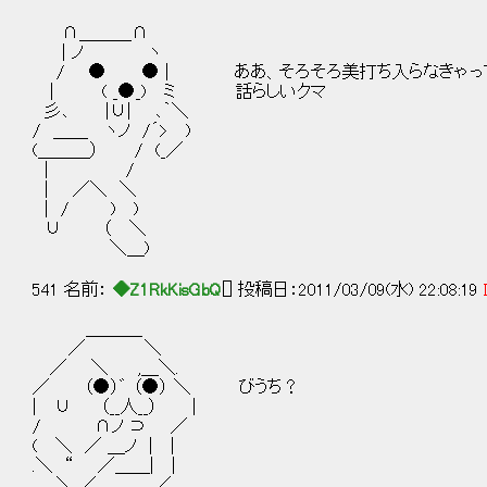
∩＿＿＿∩
| ノ ヽ
/ ● ● | ああ、そろそろ美打ち入らなきゃっ
| ( _●_) ミ 話らしいクマ
彡､ |∪| ､｀＼
/ ＿＿ ヽノ /´> )
(＿＿＿） / (_／
| /
| ／＼ ＼
| / ) )
∪ （ ＼
＼＿)
541 名前：
◆Z1RkKisGbQ
[] 投稿日：2011/03/09(水) 22:08:19
＿＿＿_
／ ＼
／ ＼ ,＿＼.
／ （●）゛ （●） ＼ びうち？
| ∪ （__人__） |
/ ∩ノ ⊃ ／
( ＼ ／ ＿ノ | |
.＼ “ ／＿＿| |
＼ ／＿＿＿ ／