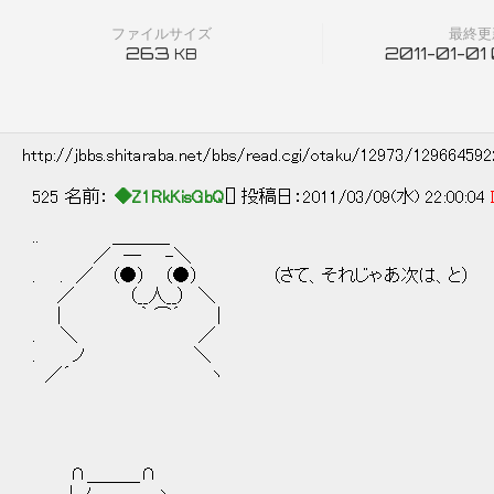
ファイルサイズ
最終更
263
2011-01-01
KB
http://jbbs.shitaraba.net/bbs/read.cgi/otaku/12973/12966459
525 名前：
◆Z1RkKisGbQ
[] 投稿日：2011/03/09(水) 22:00:04
.. ＿＿＿_
／ ― -＼
. . ／ （●） （●） （さて、それじゃあ次は、と）
／ （__人__） ＼
| ｀ ⌒´ |
. ＼ ／
. ノ ＼
／´ ヽ
∩＿＿＿∩