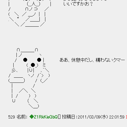
| （__人__） | いいですかお？
/ ∩ノ ⊃ ／
( ＼ ／ ＿ノ | |
.＼ “ ／＿＿| |
＼ ／＿＿＿ ／
∩＿＿＿∩
| ノ ヽ
/ ● ● | ああ、休憩中だし、構わないクマー
| ( _●_) ミ
彡､ |∪| ､｀＼
/ ＿＿ ヽノ /´> )
(＿＿＿） / (_／
| /
| ／＼ ＼
| / ) )
∪ （ ＼
＼＿)
529 名前：
◆Z1RkKisGbQ
[] 投稿日：2011/03/09(水) 22:01:59