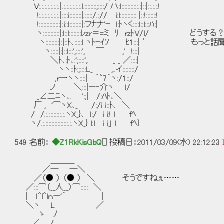
V:.:.:.:.:.:.:.|.:.:.:.:.:.:.l.::::::::;::::/ ハ:l:::::::::::.:|::|::.:.:.!
!:.:.:.:.:.:.:.|::::i::::::::|.:::::/.:// i:l::::::::::: |::!:::::::!
!::::::::::::::|:i::l::::::::|:フﾅナ'ｰ l:ﾄヽく::::l::l:::ﾊ:|
ヽ:::::::::::|:l::l::::::::ﾚzr＝=ミ ﾘ rzﾄV/l/ どうする
ヽ:::::::::|:|::ﾄ､:::::l ヽﾄｰｲｿ ﾋ1:::| ′ もっ
ヽ:::::|:|::l:::',::::', ￣ ,' !:::|
＼ﾄ､:ﾄ､:';::::',. _ _ ／::::|
ヽヽ::ﾄ:;::::L_ ,..イ::::::::/
,r一ヽヽ::::| ｀`7´ヽ:/1::/
ノ ＼:::|ー‐介ヽ l/
_∠二ﾆヽ､. ':;| /:ﾊﾄ､＼
厂 , '⌒ヽX､_ /:/i i::ﾄ､ ＼
/ /.:.::::::::.:.ヽX_}､ l:/ i i:! l fﾍ
ヽ/.:.:::::::::::::::.:.ヽX_} l:l i i」 l fﾍ}
549 名前：
◆Z1RkKisGbQ
[] 投稿日：2011/03/09(水) 22:12:23
＿＿＿
／─ ─＼
／（● ） （● ） ＼ そうですねぇ……
／:::⌒（__人__）⌒::::: ＼
| ｌ^l^lｎー'´ |
＼ヽ L ／
ゝ ﾉ
／ /