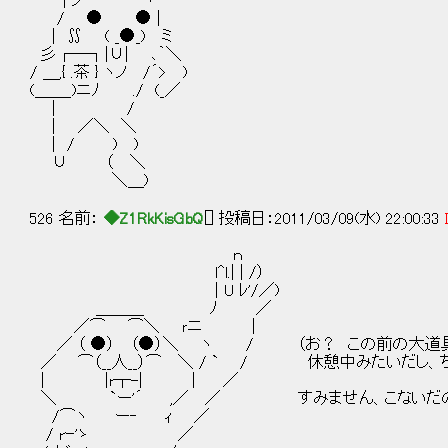
| ノ ヽ
/ ● ● |
| ∬ ( _●_) ミ
彡┌─┐|∪| ､｀＼
/ ＿,{ .茶 } ヽノ /´> )
(＿＿_)ニﾉ ./ (_／
| /
| ／＼ ＼
| / ) )
∪ （ ＼
＼＿)
526 名前：
◆Z1RkKisGbQ
[] 投稿日：2011/03/09(水) 22:00:33
ｎ
l^l.| | /）
| U ﾚ'/／)
＿＿＿ ﾉ ／
／⌒ ⌒＼ ｒニ |
／ （ ●） （●）＼ ヽ / （お？ この前の大道具
／ ⌒（__人__）⌒ ＼ / ` / 休憩中みたいだし、ち
| |r┬-| | ／
＼ `ー'´ ,／ ／ すみません、こないだの
/⌒ヽ ー‐ ｨ ／
/ rｰ'ゝ ／