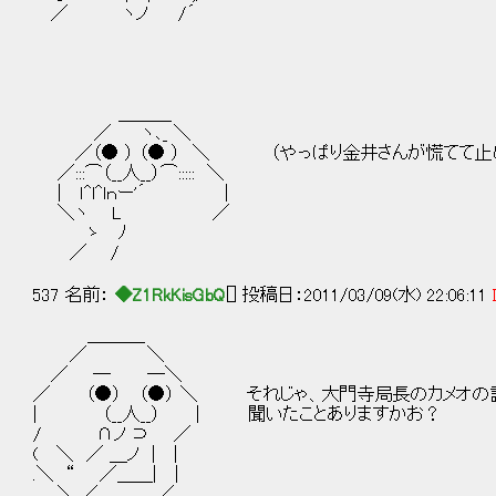
／ ヽノ /´
＿＿＿
／ ヽ､_ ＼
／（● ） （● ） ＼ （やっぱり金井さんが慌てて止
／:::⌒（__人__）⌒::::: ＼
| ｌ^l^lｎー'´ |
＼ヽ L ／
ゝ ﾉ
／ /
537 名前：
◆Z1RkKisGbQ
[] 投稿日：2011/03/09(水) 22:06:11
＿＿＿_
／ ＼
／ ─ ─＼
／ （●） （●） ＼ それじゃ、大門寺局長のカメオの
| （__人__） | 聞いたことありますかお？
/ ∩ノ ⊃ ／
( ＼ ／ ＿ノ | |
.＼ “ ／＿＿| |
＼ ／＿＿＿ ／