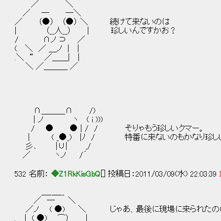
／ ＼
／ ─ ─＼
／ （●） （●） ＼ 続けて来ないのは
| （__人__） | 珍しいんですかお？
/ ∩ノ ⊃ ／
( ＼ ／ ＿ノ | |
.＼ “ ／＿＿| |
＼ ／＿＿＿ ／
∩＿＿＿∩ /)
| ノ ヽ ( i )))
/ ● ● | / / そりゃもう珍しいクマー。
| ( _●_) |ﾉ / 特番に来ないのもかなり珍し
彡､ |∪| ,/
／ ヽノ /´
532 名前：
◆Z1RkKisGbQ
[] 投稿日：2011/03/09(水) 22:03:39
＿_＿__
／ ― ＼
／ノ ( ●) ＼ じゃあ、最後に現場に来られたの
. ｜ ( ●) ⌒） |