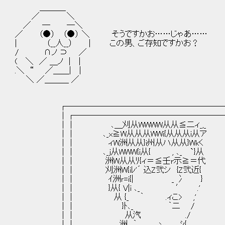
＿＿＿_
／ ＼
／ ─ ─＼
／ （●） （●） ＼ そうですかお……じゃあ……
| （__人__） | この男、ご存知ですかお？
/ ∩ノ ⊃ ／
( ＼ ／ ＿ノ | |
.＼ “ ／＿＿| |
＼ ／＿＿＿ ／
┌────────────────────
│┌───────────────────
││ ､＿刈从WWWW从从≦二ィ_,_ .
││ ､_x≧W从从从WWi{从从从i从ア
││ ィW洲从从}i州从ハ从从}Wkく ...
││ ､_j从WWW{i从{ , ､_ `}从
││ 洲W从从ﾘ{ィ＝≦壬r示≧＝代 . 
││ 刈洲W{iﾚ'´ 込Z弐シ {Z弐近{
││ ｲ洲ｒ=i{| _ 冫 }
││ }从{ V|i ､_ ′ .' . 
││ 从 {_ ｀ .ィこ> ,' ....
││ }ﾄ､_ ｀二 / . .
││ 从汽 ./ .....
││ 洲 ｀ 丶＿＿ｼ{ ....