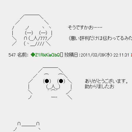
／￣￣￣＼
／ ＼
/ ノ ヽ ヽ そうですかお……
| （─） （─） |
＼ ∩（__人/777／ （悪い評判だけは伝わってるみ
／ （丶＿//// ＼
547 名前：
◆Z1RkKisGbQ
[] 投稿日：2011/03/09(水) 22:11:31
＿＿＿_
／ ＼
／ ⌒ ⌒＼
／ （●） （●） ＼ ありがとうございます。
| （__人__） | 助かりましたお
＼ ｀ ⌒´ ,／
ノ ー‐ ＼
∩＿＿＿∩
ノ ヽ