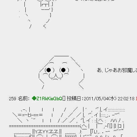
| |r┬| .}
. | ｰ―' }
. ヽ }
ヽ ノ
/ く
＿＿＿
／ ＼
／⌒ ⌒ ＼
／（● ） （● ） ヽ あ、じゃあお邪魔し
| ⌒（__人__）⌒ |
＼ ｀⌒ ´ ／
/ ＼
259 名前：
◆Z1RkKisGbQ
[] 投稿日：2011/05/04(水) 22:02:18
､-､ | l l / ／ | ' , '".|, イ:::::::::::::::::::
＼＝=ｰﾋl-==＝ l / ／ ／ |, '", イ |:::::_;.．-'''"
＼ ヽ ｀" l l / .／ .／ , 'ﾞ|, イ : ::|,へ : ﾊﾊ ﾉ ､
=============================i,へ | |￣ ,-｢|] |} |ｺ |
___________ ||YヱＹＹヱヱ.|| _______ .l:￣ [｢L!,.. ．-‐ '''""~