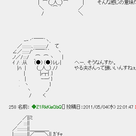
| ⌒（__人__）⌒ | そんな感じの意味
＼ ｀⌒ ´ ／
/ ＼
-‐ '´￣￣｀ヽ、
／::::::::::､::::::::::::::/ て
∠／::::::::/'´￣￣｀｀ ヽ
ノ／/::::/ _⌒ ⌒ ヽ ｜
ｲ /: :从 （●）（●）ﾚレ| へー、そうなんすか。
|ﾊ | （__人__）./ﾉ やる夫さんって頭いいんすね
| |r┬| .}
. | ｰ―' }
. ヽ }
ヽ ノ
/ く
258 名前：
◆Z1RkKisGbQ
[] 投稿日：2011/05/04(水) 22:01:47
／||ミ
／ ::::||
／:::::::::::||＿＿＿＿
|:::::::::::::::||／￣￣＼|| ｶﾞﾁｬ