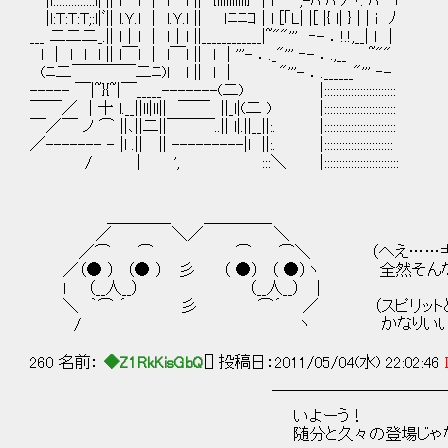
|l::::::::::::::l|ﾞ|| i⌒i | i⌒i || {lilililili} | i'""~,-ﾊ ﾊ ﾉヽ. ﾊ ｢
|l:T:T:T;:l|ﾞ|| l.Ｙ.l | l.Ｙ.l || ｌﾆﾆｺ | l [｢L| |[ |{ l| } | | i ﾉ
___ 二二二_.|| l｜l | l｜l ||____________|~""''' ‐- ．!.!,__| ｌ |
l | l l l || l￣l | l￣l || l | '''- ．._"''' ‐- ．.,__ ~""
(ﾆ二￣￣￣￣二ﾆ)l l || l | "'''- ．.______"''' ‐-
----- ￣|~}{~|￣_____-------(二) |::::::::::::::::::::::::
￣￣／ | 十 l.__||ll|ll|| ￣￣ ||_l|(二 ) |::::::::::::::::::::::::
￣／￣ ノ ⌒ ||､||二||￣￣￣..|| l|.||__||:. |::::::::::::::::::::::::
／------- - |l .|| || ---------|l ||:. |:::::::::::::::::::::::
/ | ', :::＼ |:::::::::::::::::::::::::
＿＿＿＿ ＿＿＿＿_
／ ＼／ ＼
／⌒ ⌒ ⌒ ⌒＼ （へえ……ギャラナイ夫
／（● ） （● ） 彡 （ ●） （ ●）ヽ 全然そんな
l （__人__） （__人__） |
＼ ｀⌒ ´ 彡 ⌒´ ／ （スピリットとは
/ ヽ かなりいい感じの
260 名前：
◆Z1RkKisGbQ
[] 投稿日：2011/05/04(水) 22:02:46
￣￣￣￣￣￣￣￣￣￣￣￣￣￣
いよーう！
随分と久々の登場じゃないかB