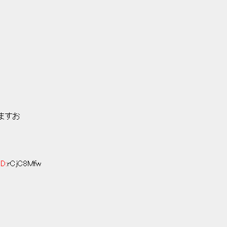
ますお
ID:
rCjC8Mfw