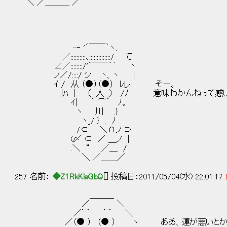
＼ ／＿＿＿ ／
-‐ '´￣￣｀ヽ、
／::::::::::､::::::::::::::/ て
∠／::::::::/'´￣￣｀｀ ヽ
ノ／/::::/ シ .ヽ、ヽ ｜
ｲ /: :从 （●）（●） ﾚレ| そー。
. |ﾊ | （__人__） ./ﾉ 意味わかんねって感
ｲ| ｀ ⌒´ ﾉ。
ヽ .川 .}
ヽ_/ } . ﾉ
/⊂ ＼∩ノ ⊃
(〆 ⊂ ／ ＿ノ |
.＼ “ ／＿ /
＼ ／＿＿／
257 名前：
◆Z1RkKisGbQ
[] 投稿日：2011/05/04(水) 22:01:17
＿＿＿
／ ＼
／⌒ ⌒ ＼
／（● ） （● ） ヽ ああ、運が悪いと