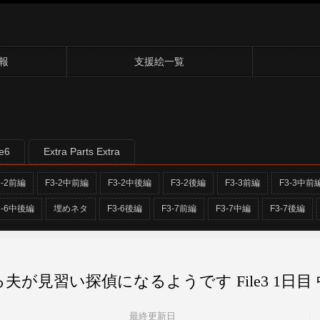
報
支援絵一覧
le6
Extra Parts Extra
3-2前編
F3-2中前編
F3-2中後編
F3-2後編
F3-3前編
F3-3中前
3-6中後編
埋めネタ
F3-6後編
F3-7前編
F3-7中編
F3-7後編
夫が見習い探偵になるようです File3 1日目
最終更新日