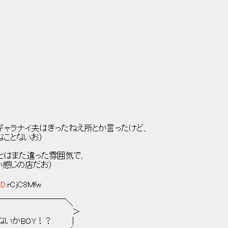
はきったねえ所とか言ったけど、
ことないお）
また違った雰囲気で、
店だお）
ID:
rCjC8Mfw
￣￣￣￣￣＼
 ＞
OY！？ │