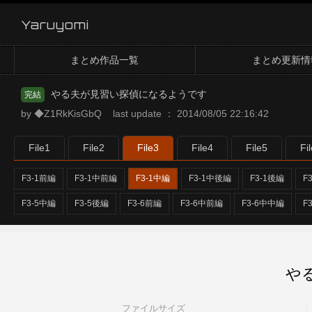
Yaruyomi
まとめ作品一覧
まとめ更新情
やる夫が見習い探偵になるようです
完結
by ◆Z1RkKisGbQ last update ： 2014/08/05 22:16:42
File1
File2
File3
File4
File5
Fi
F3-1前編
F3-1中前編
F3-1中編
F3-1中後編
F3-1後編
F
F3-5中編
F3-5後編
F3-6前編
F3-6中前編
F3-6中中編
F
やる
ファイルサイズ