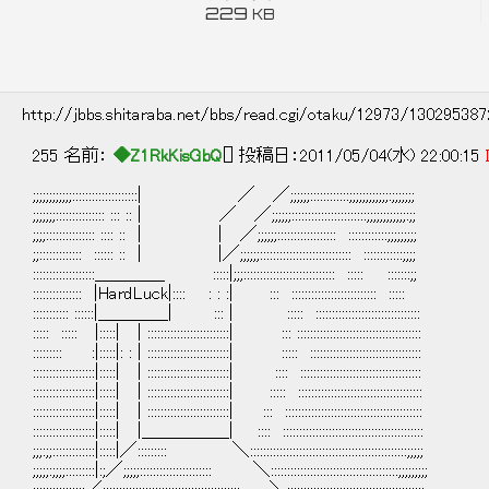
229
KB
http://jbbs.shitaraba.net/bbs/read.cgi/otaku/12973/13029538
255 名前：
◆Z1RkKisGbQ
[] 投稿日：2011/05/04(水) 22:00:15
;;;;;;;;;;;;::::::::::::::::::::| ／ ／;;;;;;::::::::::::;;;;;;;;;;;;:;;;;;;;
;;;;;;;::::::::::::::: ::: :: | ／ ／;;;;;;:::::::::::::::::::::::;;;;;;;;;;;;:;;
;;;;::::::::::::::: :::: :: | | ／;;;;;;:::::::::::::::::: ::::::::::::;;;;;;;;;
;;::::::::::::: :::::: :: | |／;;;;;;:::::::::::::::::::::::::::: ::::::::::::;;;;
:::::::::::::::::::＿＿＿＿ :::::|;;;:::::::::::::::::::::::::::: ::::: :::::::;;
::::::::::::::: |HardLuck|:::: : : :| ::: :::::::::::::::::::::::::: :::::
::::::::::: ::::::|＿＿＿＿| ::: | ::::: ::::::::::::::::::::::::::::::::
::::: ::::: |:::::| | :::::::::::::::::::::::::| ::: ::::::::::::::::::::::::::::::::::::::
::::::::: :|:::::|: : | :::::::::::::::::::::::::| ::::: ::::::::::::::::::::::::::::::::::
:::::::::::::::::::|:::::| | :::::::::::::::::::::::::| :::: :::::::::::::::::::::::::::::::::::::
:::::::::::::::::::|:::::| | :::::::::::::::::::::::::| ::::: ::::::::::::::::::::::::::::::::::::::
:::::::::::::::::::|:::::| | :::::::::::::::::::::::::| ::: ::::::::::::::::::::::::::::::::::::::::::
:::::::::::::::::::|:::::| |＿＿＿＿＿| :::: :::::::::::::::::::::::::::::::::::::::::::
;;;:;;:::::::::::::|:::::|／::::::::: ＼::::::::::::::::::::::::::::::::::::::::::::::::;;;;;
;;;;;:;;;;:::::::::|:;／;;;;;:::::::::::::::::::::: ＼:::::::::::::::::::::::::::::::::::::::;;;;;;;;;