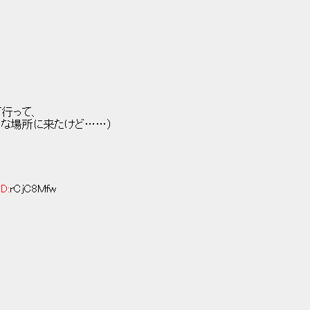
行って、
な場所に来たけど……）
ID:
rCjC8Mfw