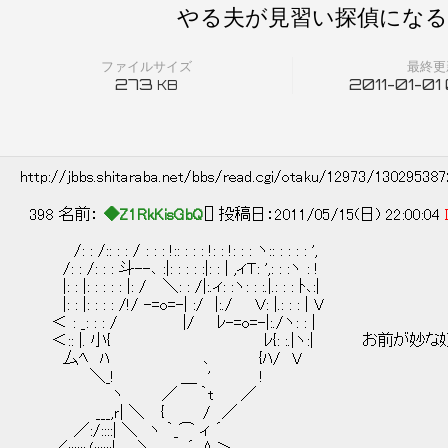
やる夫が見習い探偵になるよう
ファイルサイズ
最終更
273
2011-01-01
KB
http://jbbs.shitaraba.net/bbs/read.cgi/otaku/12973/13029538
398 名前：
◆Z1RkKisGbQ
[] 投稿日：2011/05/15(日) 22:00:04
/: : /:: : : / : : : !:: : : : !: : !: : : ヽ:: : : : : ',
/: : /: : : 斗--､ :|: : : : :|: : | ,ィＴ: ',: : :ヽ : !
|: : |: : : : : |: / ＼: : /|:.ィ: :ヽ: : :.|.: : : ﾄ､:|
|: : |: : : : /!/ -=o=-| :/ |:./ Ｖ: |.: : : | V
＜ : _: : : / |/ ﾚ-=o=-|:./ヽ: : |
＜:: |. 小{ ﾚ{: :.|ヽ:| お前が妙な奴
厶ﾍ ﾊ ､ {ﾊ/ V
＼_! ＿ ' !
ヽ ／ ｀t ／
___,ｒ| ＼ { / ／
／:/::::| ＼ ヽ ｀_⌒ ィ ´