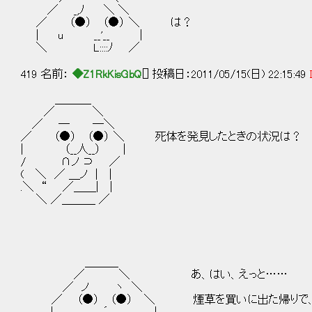
／ _,ﾉ ＼ ＼
／ （●） （●） ＼ は？
| u __'__ |
＼ L::::ﾉ ／
419 名前：
◆Z1RkKisGbQ
[] 投稿日：2011/05/15(日) 22:15:49
＿＿＿_
／ ＼
／ ─ ─＼
／ （●） （●） ＼ 死体を発見したときの状況は？
| （__人__） |
/ ∩ノ ⊃ ／
( ＼ ／ ＿ノ | |
.＼ “ ／＿＿| |
＼ ／＿＿＿ ／
＿＿＿
／ ＼ あ、はい、えっと……
／ ノ ヽ ＼
／ （●） （●） ＼ 煙草を買いに出た帰りで、友