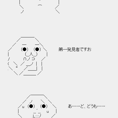
| ´ |
＼ ⌒ ／
ノ ＼
＿＿＿_
／ ＼
／ ─ ─＼
／ （●） （●） ＼ 第一発見者ですお
| （__人__） |
/ ∩ノ ⊃ ／
( ＼ ／ ＿ノ | |
.＼ “ ／＿＿| |
＼ ／＿＿＿ ／
／￣￣￣＼
／ ノ ＼ ＼
／u （●） （●） ＼ あ……ど、どうも……
| __´__ u |
＼ .L:::::ﾉ ／