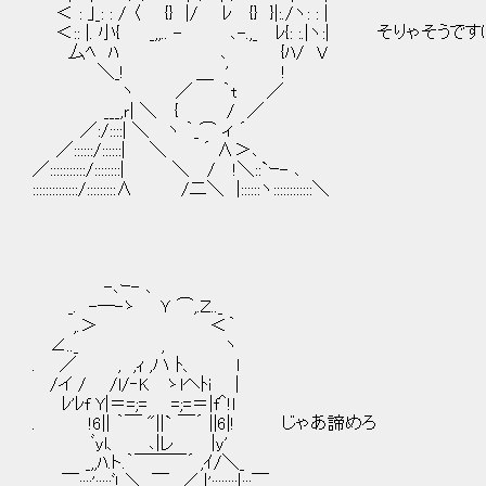
＜ : ｣_: : / 〈 {} |/ ﾚ {} }|:./ヽ: : |
＜:: |. 小{ _,,.. - ､-.,_ ﾚ{: :.|ヽ:| そりゃそう
厶ﾍ ﾊ ､ {ﾊ/ V
＼_! ＿ ' !
ヽ ／ ｀t ／
___,ｒ| ＼ { / ／
／:/::::| ＼ ヽ ｀_⌒ ィ ´
／::::::/::::::| ＼ ´ ∧＞､
／:::::::::::/::::::::| ＼ / !＼::`ｰ- ､
::::::::::::::/:::::::::∧ /二＼ |::::::ヽ::::::::::::＼
-､ｰ- ､
_. -─-ゝ Ｙ ⌒,.Ｚ.._
,.＞ ＜｀
∠.._ , ヽ
. ／ , ,ｨ ,ハ ﾄ、 l
/イ / /l/‐K ゝlへﾄi |
ﾚ'ﾚf Y|＝=;= =;=＝|f＾!l
. !6|| ｀￣ "||` ￣´ ||6|! じゃあ諦めろ
ﾞyl、 ､|レ |y'
_,,ﾊ.ト.｀￣￣￣´ ,ｲ/＼_
￣:::;':::::ﾞ! ＼. ￣ ／ |'::::::::|:::￣