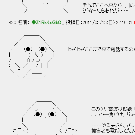
| ´ |
＼ ⌒ ／ それでここへ来たら、川の中に
ノ ＼ 近寄ったらあれが……
420 名前：
◆Z1RkKisGbQ
[] 投稿日：2011/05/15(日) 22:16:31
＿＿＿_
／ ＼
／ ─ ─＼
／ （●） （●） ＼ わざわざここまで来て電話するの
| （__人__） |
/ ∩ノ ⊃ ／
( ＼ ／ ＿ノ | |
.＼ “ ／＿＿| |
＼ ／＿＿＿ ／
／￣￣￣＼
／ ノ ヽ ＼ この辺、電波状態最悪な
／ （●） （●） ＼ ここの一角だけ、ちょっと
| __´ _ |
＼ ￣ ／ ……やる夫さん、さっき言って
⊂⌒ヽ 〉 く /⌒つ 被害者も電話してたんじ