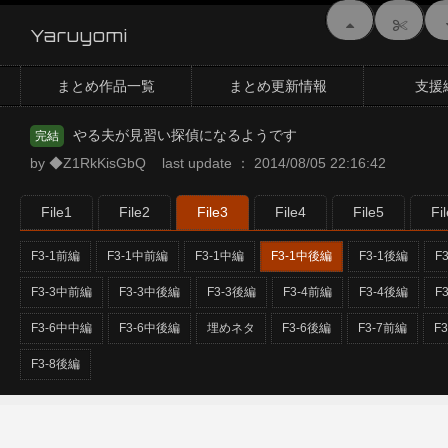
Yaruyomi
まとめ作品一覧
まとめ更新情報
支援
やる夫が見習い探偵になるようです
完結
by ◆Z1RkKisGbQ last update ： 2014/08/05 22:16:42
File1
File2
File3
File4
File5
Fi
F3-1前編
F3-1中前編
F3-1中編
F3-1中後編
F3-1後編
F
F3-3中前編
F3-3中後編
F3-3後編
F3-4前編
F3-4後編
F
F3-6中中編
F3-6中後編
埋めネタ
F3-6後編
F3-7前編
F
F3-8後編