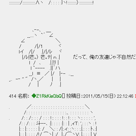
::::::::::::/::::::::::::::∧ヽ /: : : : :}ヽ!::::::::::〉:::::::::::::::!
､‐-､ ＿
__....ヽ `´ ∠
∠ ＼
/ /|/1 ヾ
ｌイ /|/ .|/|/ﾚ ヾ
|/ﾚ|芒｡〉 芒｡ﾃ| ｎ .| だって、俺の友達じゃ不自然
l / ､ .|.|ﾘ |
l `---- .||´ハ
__l ≡ ／ |/ |‐- ..__
_.. -‐ '' " /ヽ_／ | |
/ | ﾉ .|
414 名前：
◆Z1RkKisGbQ
[] 投稿日：2011/05/15(日) 22:12:46
. ／: : : : : : : : : : : : : : : : : : : : : : ＼
/: : : : : : : : : : : : : : : : :.、: : : : : : : : ヽ
. /: : /:: : : / : : : !:: : : : !: : !: : : ヽ:: : : : : ',
/: : /: : : 斗--､ :|: : : : :|: : | ,ィＴ: ',: : :ヽ : !
|: : |: : : : : |: / ＼: : /|:.ィ: :ヽ: : :.|.: : : ﾄ､:|
|: : |: : : : /!/ ⌒ヽ| :/ |:./⌒ヽＶ: |.: : : | V