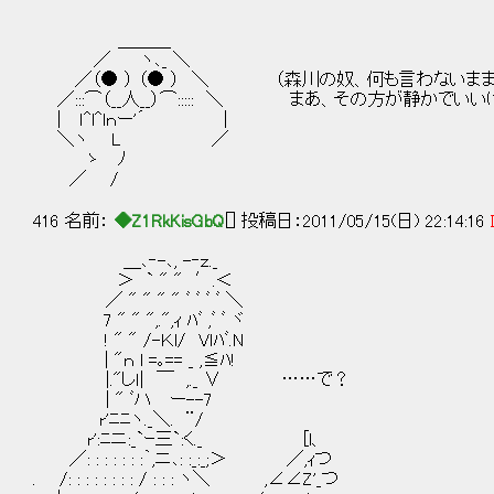
＿＿＿
／ ヽ､_ ＼
／（● ） （● ） ＼ （森川の奴、何も言わないまま
／:::⌒（__人__）⌒::::: ＼ まあ、その方が静かでいい
| ｌ^l^lｎー'´ |
＼ヽ L ／
ゝ ﾉ
／ /
416 名前：
◆Z1RkKisGbQ
[] 投稿日：2011/05/15(日) 22:14:16
＿､‐-､, -‐ｚ._
＞ ` " " ′.＜
／ " " " " ﾞ ﾞ ﾞ ﾞ ＼
7 " " ",.",ｨ ﾊﾞ ,ﾞ ﾞ ヾ
! " " /-Ｋl/ Vｌﾊﾞ.N
| "ｎ l =｡== _ ,≦ﾊ!
|."しｌ| ￣ ,._ ∨ ……で？
| " ﾞハ ー--7
r'ﾆﾆヽ._＼. ¨/
r':ﾆニ:_`ｰ三`:く._ [l、
／: : : : : : :｀,ニ､: :_:_;＞ ／,ｨつ
. /: : : : : : : : / : : : ヽ＼ ,∠∠Z'_つ