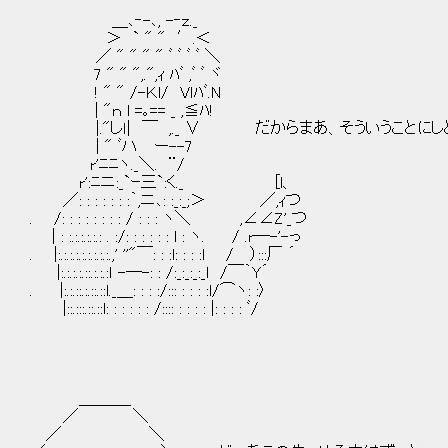
＿､‐-､, -‐ｚ._
＞ ` " " ′.＜
／ " " " " ﾞ ﾞ ﾞ ﾞ ＼
7 " " ",.",ｨ ﾊﾞ ,ﾞ ﾞ ヾ
! " " /-Ｋl/ Vｌﾊﾞ.N
| "ｎ l =｡== _ ,≦ﾊ!
|."しｌ| ￣ ,._ ∨ だからまあ、そういうことにし
| " ﾞハ ー--7
r'ﾆﾆヽ._＼. ¨/
r':ﾆニ:_`ｰ三`:く._ [l、
／: : : : : : :｀,ニ､: :_:_;＞ ／,ｨつ
. /: : : : : : : : / : : : ヽ＼ ,∠∠Z'_つ
| : :.:.:.:.:.: . :/: : : : : : l : ヽ. / .r─-'-っ
. |:.:.:.:.:.:.:.:.:.,' ''"￣: : :l: : : :l / ）:::厂 ´
|:.:.:.:.::.:.:.:ｌ -─-: : /:_:_:_:_l /￣｀Y´
. |:.:.::.:.::.::l._＿: : : :/::: : : : :l/⌒ヽ: :〉
|::.:::.::.::l: : : : : : /:::: : : : : |: : : : ﾞ/
＿＿＿_
／ ＼
／ ＼