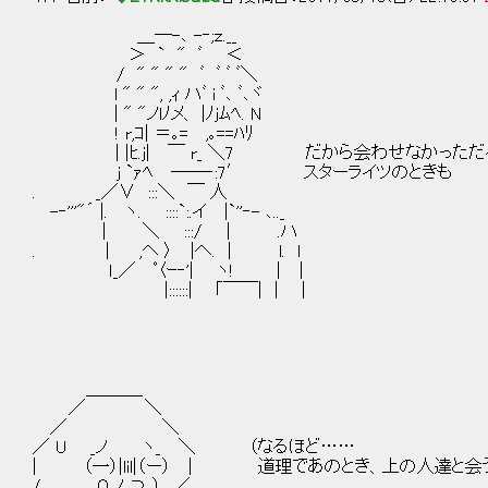
＿─-､ -‐;ｚ.__
＞ ` " ﾞ ＜
/ " " " " ﾞ ﾞ ﾞ ﾞ＼
l " " ", ,ｨ ハﾞ i ﾞ､ ﾞ､ヾ
| " "ノlﾉメ、 |ﾉjﾑﾍ. N
! r,ｺ| ＝｡= ,｡==ﾊﾘ
| |ﾋ.j| ￣ r_ ＼7 だから会わせなかっただ
j `ｧﾍ ──‐:7′ スターライツのときも
. _／∨ :::＼ ￣ 人
-‐'''"´ |. ヽ. ::::`:.イ |`''‐- ､.._
| ＼ :::/ | .ハ
. | ,ヘ 〉 |へ. | l. l
ｌ_／ ﾟ〈ｰ‐'| ヽ! │ |
|::::::| ｢￣￣| | |
＿＿＿_
／ ＼
／ ＼
／ U _ノ ヽ_ ＼ （なるほど……
| （一）|lil|（ー） | 道理であのとき、上の人達と
/ ∩ノ ⊃_） ／