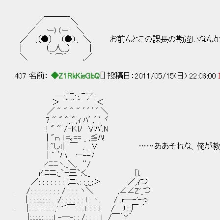
＿＿＿_
／ ＼
／ ー) (ー ＼
／ ,（●） （●）, ＼ お前んとこの課長の勘違いなん
| （__人__） |
＼ ｀ ⌒´ ,／
407 名前：
◆Z1RkKisGbQ
[] 投稿日：2011/05/15(日) 22:06:00
＿､‐-､, -‐ｚ._
＞ ` " " ′.＜
／ " " " " ﾞ ﾞ ﾞ ﾞ ＼
7 " " ",.",ｨ ﾊﾞ ,ﾞ ﾞ ヾ
! " " /-Ｋl/ Vｌﾊﾞ.N
| "ｎ l =｡== _ ,≦ﾊ!
|."しｌ| ￣ ,._ ∨ ……ああそれな、俺が教
| " ﾞハ ー--7
r'ﾆﾆヽ._＼. ¨/
r':ﾆニ:_`ｰ三`:く._ [l、
／: : : : : : :｀,ニ､: :_:_;＞ ／,ｨつ
. /: : : : : : : : / : : : ヽ＼ ,∠∠Z'_つ
| : :.:.:.:.:.: . :/: : : : : : l : ヽ. / .r─-'-っ
. |:.:.:.:.:.:.:.:.:.,' ''"￣: : :l: : : :l / ）:::厂 ´
|:.:.:.:.::.:.:.:ｌ -─-: : /:_:_:_:_l /￣｀Y´