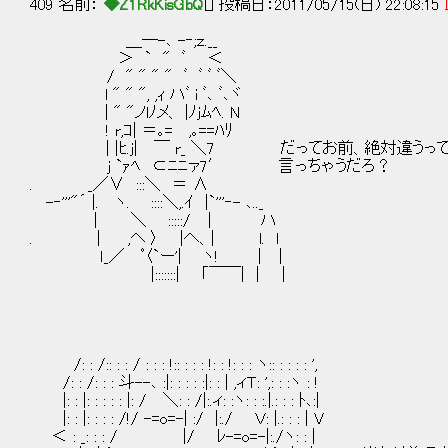
409 名前：
◆Z1RkKisGbQ
[] 投稿日：2011/05/15(日) 22:08:15
＿─-､ -‐;ｚ.__
＞ ` " ﾞ ＜
/ " " " " ﾞ ﾞ ﾞ ﾞ＼
l " " ", ,ｨ ハﾞ i ﾞ､ ﾞ､ヾ
| " "ノlﾉメ、 |ﾉjﾑﾍ. N
! r,ｺ| ＝｡= ,｡==ﾊﾘ
| |ﾋ.j| ￣ r_ ＼7 だってお前、絶対違うっ
j `ｧﾍ ⊂ﾆﾆァ7′ 言っちゃうだろ？
. _／∨ :::＼ ＝ ∧
-‐'''"´ |. ヽ. ::::＼,.ｲ |`'''‐- ､.._
| ＼ :::::/ │ ハ
. | ,ヘ 〉 |へ、| l. l
ｌ_／ ﾟ〈`ー'| ヽ! │ |
|:::::::| ｢￣￣| │ |
/: : /:: : : / : : : !:: : : : !: : !: : : ヽ:: : : : : ',
/: : /: : : 斗--､ :|: : : : :|: : | ,ィＴ: ',: : :ヽ : !
|: : |: : : : : |: / ＼: : /|:.ィ: :ヽ: : :.|.: : : ﾄ､:|
|: : |: : : : /!/ -=o=-| :/ |:./ Ｖ: |.: : : | V
＜ : _: : : / |/ ﾚ-=o=-|:./ヽ: : |