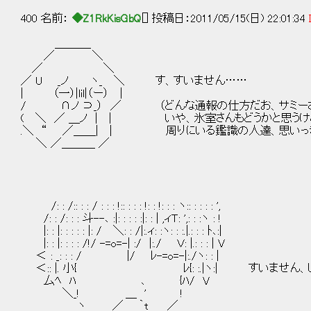
400 名前：
◆Z1RkKisGbQ
[] 投稿日：2011/05/15(日) 22:01:34
＿＿＿_
／ ＼
／ ＼
／ U _ノ ヽ_ ＼ す、すいません……
| （一）|lil|（ー） |
/ ∩ノ ⊃_） ／ （どんな通報の仕方だお、サミー
( ＼ ／ ＿ノ | | いや、氷室さんもどうかと思う
.＼ “ ／＿＿| | 周りにいる鑑識の人達、思いっき
＼ ／＿＿＿ ／
/: : /:: : : / : : : !:: : : : !: : !: : : ヽ:: : : : : ',
/: : /: : : 斗--､ :|: : : : :|: : | ,ィＴ: ',: : :ヽ : !
|: : |: : : : : |: / ＼: : /|:.ィ: :ヽ: : :.|.: : : ﾄ､:|
|: : |: : : : /!/ -=o=-| :/ |:./ Ｖ: |.: : : | V
＜ : _: : : / |/ ﾚ-=o=-|:./ヽ: : |
＜:: |. 小{ ﾚ{: :.|ヽ:| すいません、
厶ﾍ ﾊ ､ {ﾊ/ V
＼_! ＿ ' !
ヽ ／ ｀t ／