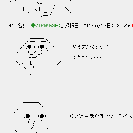
¨´ l ,ヽ::::: /,へ |
| ／o |_ _,/ ＼ |
. |.／ |_.二../ `
423 名前：
◆Z1RkKisGbQ
[] 投稿日：2011/05/15(日) 22:18:16
＿＿＿
／─ ─＼
／（● ） （● ） ＼ やる夫がですか？
／:::⌒（__人__）⌒::::: ＼
| ｌ^l^lｎー'´ | そうですね……
＼ヽ L ／
ゝ ﾉ
／ /
＿＿＿_
／ ＼
／ ─ ─＼
／ （●） （●） ＼ ちょうど電話を切ったところだっ
| （__人__） |
/ ∩ノ ⊃ ／
( ＼ ／ ＿ノ | |