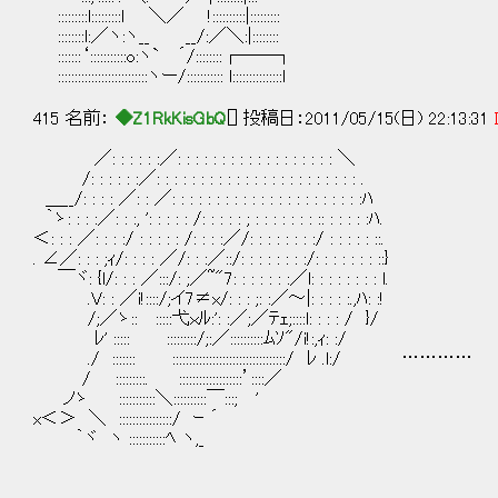
:::::::::l:::::::::l ＼／ !::::::::::|:::::::::
::::::::l:／ヽ:ヽ__ __/:／＼:|::::::::
:::::::‘:::::::::::o:ヽ` ´/::::::::┌──┐
:::::::::::::::::::::::::::ヽー/::::::::::: l:::::::::::::::l
415 名前：
◆Z1RkKisGbQ
[] 投稿日：2011/05/15(日) 22:13:31
／: : : : : :／: : : : : : : : : : : : : : : : : : ＼
/: : : : : :／: : : : : : : : : : : : : : : : : : : : : : : .
＿__/: : : : ／: : ／: : : : : : : : : : : : : : : : : : : : : :ﾊ
｀ゝ: : : :／: : :, ': : : : : /: : : : : ; : : : : : : : :: : : : : :ﾊ.
＜: : : ／: : : :/ : : : : : /: : : :／/: : : : : : : :/ : : : : : ::.
. ∠／: : : ;ｨ/: : : : ／/: : :／::/: : : : : : : :/: : : : : : : ::}
￣ヾ: {l/: : : ／:::/: ;／~"7: : : : : : :／l: : : : : : : : l.
.V: : ／i!::::/;イ7≠x/: : : ;: :／～|: : : : :.,ﾊ: :!
/;／ゝ:: :::::弋ｘﾙ:': :／;／ﾃｪ;::::l: : : : / }/
ﾚ' ::::: :::::::::/;:／::::::::::ﾑｿ"/i!:,ｨ: :/
./ ::::::: ::::::::::::::::::::::::::::::::::/ ﾚ .l:/ …………
/ :::::::::. :::::::::::::::::::’::::／
ノゝ :::::::::::＼::::::::::￣:::; '
x＜＞ ＼ ::::::::::::::::/ ｰ ´
｀ヾ ヽ :::::::::::ﾍ ヽ,_