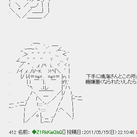
( ＼ ／ ＿ノ | |
.＼ “ ／＿＿| |
＼ ／＿＿＿ ／
､─- 、 ＿_
,_ -─-ヽ '´ ,∠.._
,＞ " " " ﾞ ､、 ＜｀
∠＿ " " " ヾ ､、ヾ
／ ″, ,ｨ /ﾍ i､ ヾ ヾ !
. /イ ,ｨ ./l/‐K >!ﾍ|＼ ﾞ |
|/ ﾚ|＝=a= . =a=＝ |ｎ. l 下手に鳴海さんとこ
. | ｌ ￣ ´|.: ￣ :|ｆﾘ,' 機嫌悪くなられたりした
`ﾍ ､l.レ :|"ハ
. /ヽ. ￣￣￣ ／|/ :!_
_/ l＼ ￣ ／ ./ |-¨二
-‐ _''.二/ l:::::`‐:'´ / |
¨´ l ,ヽ::::: /,へ |
| ／o |_ _,/ ＼ |
. |.／ |_.二../ `
412 名前：
◆Z1RkKisGbQ
[] 投稿日：2011/05/15(日) 22:10:46