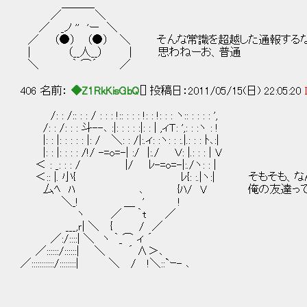
＿＿＿
／ ＼
／ _ノ '' 'ー ＼
／ （●） （●） ＼ そんな常識を超越した通報する
| （__人__） | 思わねーお、普通
＼ ｀ ⌒´ ／
406 名前：
◆Z1RkKisGbQ
[] 投稿日：2011/05/15(日) 22:05:20
/: : /:: : : / : : : !:: : : : !: : !: : : ヽ:: : : : : ',
/: : /: : : 斗--､ :|: : : : :|: : | ,ィＴ: ',: : :ヽ : !
|: : |: : : : : |: / ＼: : /|:.ィ: :ヽ: : :.|.: : : ﾄ､:|
|: : |: : : : /!/ -=o=-| :/ |:./ Ｖ: |.: : : | V
＜ : _: : : / |/ ﾚ-=o=-|:./ヽ: : |
＜:: |. 小{ ﾚ{: :.|ヽ:| そもそも、な
厶ﾍ ﾊ ､ {ﾊ/ V 俺の友達ってこと
＼_! ＿ ' !
ヽ ／ ｀t ／
___,ｒ| ＼ { / ／
／:/::::| ＼ ヽ ｀_⌒ ィ ´
／::::::/::::::| ＼ ´ ∧＞､
／:::::::::::/::::::::| ＼ / !＼::`ｰ- ､