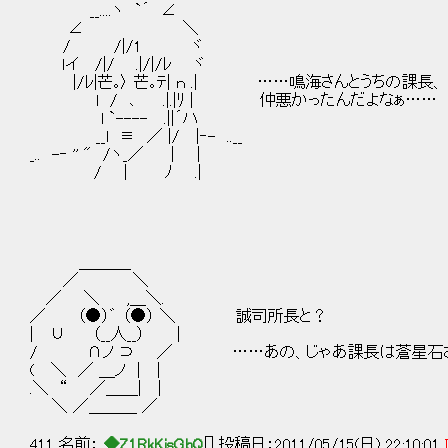
__....ヽ `´ ∠
∠ ＼
/ /|/1 ヾ
ｌイ /|/ .|/|/ﾚ ヾ
|/ﾚ|芒｡〉 芒｡ﾃ| ｎ .| ……鳴海さんとうちの課長、
l / ､ .|.|ﾘ | 仲悪かったんだよなぁ……
l `---- .||´ハ
__l ≡ ／ |/ |‐- ..__
_.. -‐ '' " /ヽ_／ | |
/ | ﾉ .|
＿＿＿_
／ ＼
／ ＼ ,＿＼.
／ （●）゛ （●） ＼ 誠司所長と？
| ∪ （__人__） |
/ ∩ノ ⊃ ／ ……あの、じゃあ課長は蒼星石さ
( ＼ ／ ＿ノ | |
.＼ “ ／＿＿| |
＼ ／＿＿＿ ／
411 名前：
◆Z1RkKisGbQ
[] 投稿日：2011/05/15(日) 22:10:01