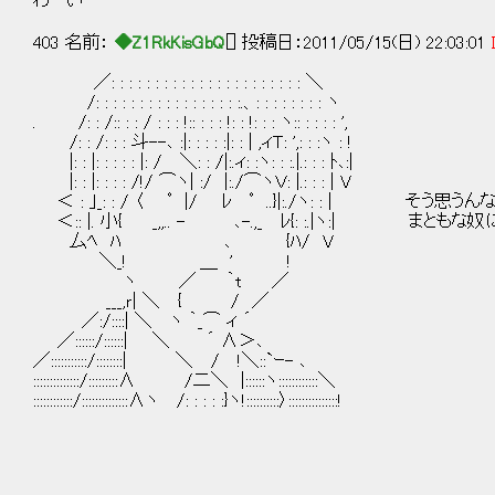
わーい
403 名前：
◆Z1RkKisGbQ
[] 投稿日：2011/05/15(日) 22:03:01
／: : : : : : : : : : : : : : : : : : : : : : ＼
/: : : : : : : : : : : : : : : : :.、: : : : : : : : ヽ
. /: : /:: : : / : : : !:: : : : !: : !: : : ヽ:: : : : : ',
/: : /: : : 斗--､ :|: : : : :|: : | ,ィＴ: ',: : :ヽ : !
|: : |: : : : : |: / ＼: : /|:.ィ: :ヽ: : :.|.: : : ﾄ､:|
|: : |: : : : /!/ ⌒ヽ| :/ |:./⌒ヽＶ: |.: : : | V
＜ : ｣_: : / 〈 ﾟ |/ ﾚ ﾟ ..}|:./ヽ: : | そう思
＜:: |. 小{ _,,.. - ､-.,_ ﾚ{: :.|ヽ:| ま
厶ﾍ ﾊ ､ {ﾊ/ V
＼_! ＿ ' !
ヽ ／ ｀t ／
___,ｒ| ＼ { / ／
／:/::::| ＼ ヽ ｀_⌒ ィ ´
／::::::/::::::| ＼ ´ ∧＞､
／:::::::::::/::::::::| ＼ / !＼::`ｰ- ､
::::::::::::::/:::::::::∧ /二＼ |::::::ヽ::::::::::::＼
::::::::::::/::::::::::::::∧ヽ /: : : : :}ヽ!::::::::::〉:::::::::::::::!