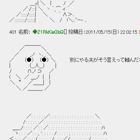
___,ｒ| ＼ { / ／
／:/::::| ＼ ヽ ｀_⌒ ィ ´
／::::::/::::::| ＼ ´ ∧＞､
／:::::::::::/::::::::| ＼ / !＼::`ｰ- ､
401 名前：
◆Z1RkKisGbQ
[] 投稿日：2011/05/15(日) 22:02:15
＿＿＿_
／ ＼
／ _ノ ヽ､_.＼
／ （●） （●） ＼ 別にやる夫がそう言えって頼んだ
| （__人__） |
/ ∩ノ ⊃ ／
( ＼ ／ ＿ノ | |
.＼ “ ／＿＿| |
＼ ／＿＿＿ ／
／: : : : : :／: : : : : : : : : : : : : : : : : : ＼
/: : : : : :／: : : : : : : : : : : : : : : : : : : : : : : .
＿__/: : : : ／: : ／: : : : : : : : : : : : : : : : : : : : : :ﾊ
｀ゝ: : : :／: : :, ': : : : : /: : : : : ; : : : : : : : :: : : : : :ﾊ.
＜: : : ／: : : :/ : : : : : /: : : :／/: : : : : : : :/ : : : : : ::.