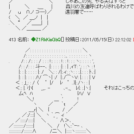
／ ＼ じゃあこの先、やる夫はずっと
| ＼ ,＿ | 森川の友達呼ばわりされるわけで
/ ｕ ∩ノ ⊃―）／ 遠羽署で……
( ＼ ／ ＿ノ | |
.＼ “ ／＿＿| |
＼ ／＿＿＿ ／
413 名前：
◆Z1RkKisGbQ
[] 投稿日：2011/05/15(日) 22:12:02
／: : : : : : : : : : : : : : : : : : : : : : ＼
/: : : : : : : : : : : : : : : : :.、: : : : : : : : ヽ
. /: : /:: : : / : : : !:: : : : !: : !: : : ヽ:: : : : : ',
/: : /: : : 斗--､ :|: : : : :|: : | ,ィＴ: ',: : :ヽ : !
|: : |: : : : : |: / ＼: : /|:.ィ: :ヽ: : :.|.: : : ﾄ､:|
|: : |: : : : /!/ ⌒ヽ| :/ |:./⌒ヽＶ: |.: : : | V
＜ : ｣_: : / 〈 ﾟ |/ ﾚ ﾟ ..}|:./ヽ: : |
＜:: |. 小{ _,,.. - ､-.,_ ﾚ{: :.|ヽ:| それはこ
厶ﾍ ﾊ ､ {ﾊ/ V
＼_! ＿ ' !
ヽ ／ ｀t ／
___,ｒ| ＼ { / ／
／:/::::| ＼ ヽ ｀_⌒ ィ ´
／::::::/::::::| ＼ ´ ∧＞､
／:::::::::::/::::::::| ＼ / !＼::`ｰ- ､
::::::::::::::/:::::::::∧ /二＼ |::::::ヽ::::::::::::＼