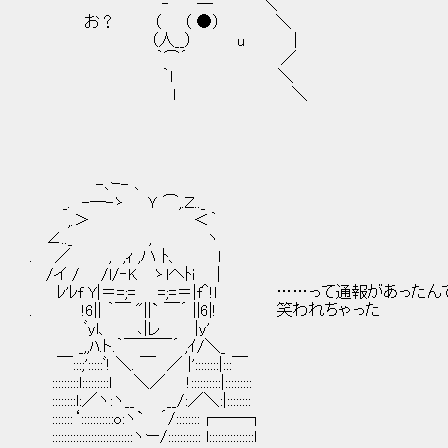
‐ ─ ＼
お？ （ （ ●） ＼
（人__） u |
｀⌒´ ／
｀ｌ ＼
ｌ ＼
-､ｰ- ､
_. -─-ゝ Ｙ ⌒,.Ｚ.._
,.＞ ＜｀
∠.._ , ヽ
. ／ , ,ｨ ,ハ ﾄ、 l
/イ / /l/‐K ゝlへﾄi |
ﾚ'ﾚf Y|＝=;= =;=＝|f＾!l ……って通報があった
. !6|| ｀￣ "||` ￣´ ||6|! 笑われちゃった
ﾞyl、 ､|レ |y'
_,,ﾊ.ト.｀￣￣￣´ ,ｲ/＼_
￣:::;':::::ﾞ! ＼. ￣ ／ |'::::::::|:::￣
:::::::::l:::::::::l ＼／ !::::::::::|:::::::::
::::::::l:／ヽ:ヽ__ __/:／＼:|::::::::
:::::::‘:::::::::::o:ヽ` ´/::::::::┌──┐
:::::::::::::::::::::::::::ヽー/::::::::::: l:::::::::::::::l