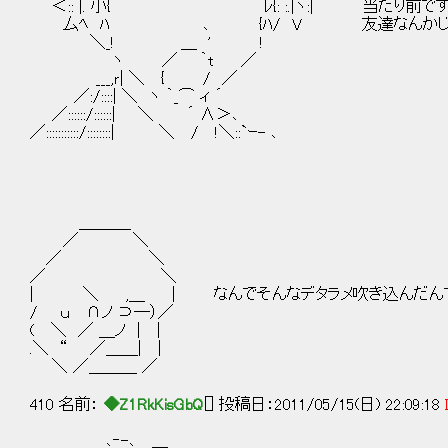
＜:: |. 小{ ﾚ{: :.|ヽ:| 当たり前で
厶ﾍ ﾊ ､ {ﾊ/ V 友達なんかじゃ
＼_! ＿ ' !
ヽ ／ ｀t ／
___,ｒ| ＼ { / ／
／:/::::| ＼ ヽ ｀_⌒ ィ ´
／::::::/::::::| ＼ ´ ∧＞､
／:::::::::::/::::::::| ＼ / !＼::`ｰ- ､
＿＿＿_
／ ＼
／ ＼
／ ＼
| ＼ ,＿ | なんでそんなデタラメ吹き込んだん
/ ｕ ∩ノ ⊃―）／
( ＼ ／ ＿ノ | |
.＼ “ ／＿＿| |
＼ ／＿＿＿ ／
410 名前：
◆Z1RkKisGbQ
[] 投稿日：2011/05/15(日) 22:09:18
､‐-､ ＿