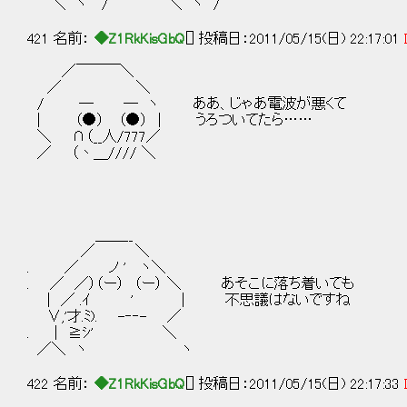
＼ ヽ / ＼ ヽ /
421 名前：
◆Z1RkKisGbQ
[] 投稿日：2011/05/15(日) 22:17:01
／￣￣￣＼
／ ＼
/ ─ ─ ヽ ああ、じゃあ電波が悪くて
| （●） （●） | うろついてたら……
＼ ∩（__人/777／
／ （丶＿//// ＼
＿＿__
／ ＼
. ／ ノ ' ヽ＼
. ／ ／）（ー） （ー） ＼ あそこに落ち着いても
| ／ .ｲ ' | 不思議はないですね
∨,'才.ﾐ). -‐‐- ／
. | ≧ｼ' ＼
／＼ ヽ ヽ
422 名前：
◆Z1RkKisGbQ
[] 投稿日：2011/05/15(日) 22:17:33