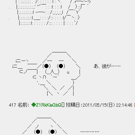
| : :.:.:.:.:.: . :/: : : : : : l : ヽ. / .r─-'-っ
. |:.:.:.:.:.:.:.:.:.,' ''"￣: : :l: : : :l / ）:::厂 ´
|:.:.:.:.::.:.:.:ｌ -─-: : /:_:_:_:_l /￣｀Y´
. |:.:.::.:.::.::l._＿: : : :/::: : : : :l/⌒ヽ: :〉
|::.:::.::.::l: : : : : : /:::: : : : : |: : : : ﾞ/
＿＿＿
／ ＼
iニーヽ ／─ ─ ＼
iニ＿ ￣￣／（●） （●） ＼ あ、彼が……
⊂ノ￣￣| （__人__） u |
⊂ ヽ∩ ｀ー´ ＿／
'､＿ ＼ ）
＼ ＼ ／ ／|
|＼ ヽ ／ |
417 名前：
◆Z1RkKisGbQ
[] 投稿日：2011/05/15(日) 22:14:46
＿＿＿
／ ＼
／ ノ ヽ ＼
／ （●） （●） ＼ …………