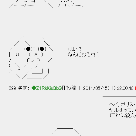
／::::::/::::::| ＼ ´ ∧＞､
／:::::::::::/::::::::| ＼ / !＼::`ｰ- ､
＿＿＿_
／ ＼
／ ＼ ,＿＼.
／ （●）゛ （●） ＼ はい？
| ∪ （__人__） | なんだおそれ？
/ ∩ノ ⊃ ／
( ＼ ／ ＿ノ | |
.＼ “ ／＿＿| |
＼ ／＿＿＿ ／
399 名前：
◆Z1RkKisGbQ
[] 投稿日：2011/05/15(日) 22:00:46
￣￣￣￣￣￣￣￣￣￣￣￣
ヘイ、ポリスマン出
ヤルオっていう名探偵が言
『これは殺人だ』っ
＿＿＿＿＿＿＿＿＿＿＿＿
＿＿＿_
／ ＼