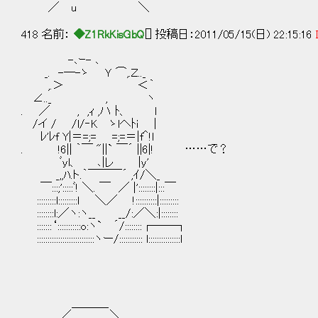
／ u ＼
418 名前：
◆Z1RkKisGbQ
[] 投稿日：2011/05/15(日) 22:15:16
-､ｰ- ､
_. -─-ゝ Ｙ ⌒,.Ｚ.._
,.＞ ＜｀
∠.._ , ヽ
. ／ , ,ｨ ,ハ ﾄ、 l
/イ / /l/‐K ゝlへﾄi |
ﾚ'ﾚf Y|＝=;= =;=＝|f＾!l
. !6|| ｀￣ "||` ￣´ ||6|! ……で？
ﾞyl、 ､|レ |y'
_,,ﾊ.ト.｀￣￣￣´ ,ｲ/＼_
￣:::;':::::ﾞ! ＼. ￣ ／ |'::::::::|:::￣
:::::::::l:::::::::l ＼／ !::::::::::|:::::::::
::::::::l:／ヽ:ヽ__ __/:／＼:|::::::::
:::::::‘:::::::::::o:ヽ` ´/::::::::┌──┐
:::::::::::::::::::::::::::ヽー/::::::::::: l:::::::::::::::l
＿＿＿_
／ ＼