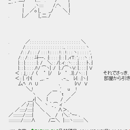
-‐ _''.二/ l:::::`‐:'´ / |
¨´ l ,ヽ::::: /,へ |
| ／o |_ _,/ ＼ |
. |.／ |_.二../ `
. ／: : : : : : : : : : : : : : : : : : : : : : ＼
/: : : : : : : : : : : : : : : : :.、: : : : : : : : ヽ
. /: : /:: : : / : : : !:: : : : !: : !: : : ヽ:: : : : : ',
/: : /: : : 斗--､ :|: : : : :|: : | ,ィＴ: ',: : :ヽ : !
|: : |: : : : : |: / ＼: : /|:.ィ: :ヽ: : :.|.: : : ﾄ､:|
|: : |: : : : /!/ ⌒ヽ| :/ |:./⌒ヽＶ: |.: : : | V
＜ : ｣_: : / 〈 ﾟ |/ ﾚ ﾟ ..}|:./ヽ: : | それ
＜:: |. 小{ _,,.. - ､-.,_ ﾚ{: :.|ヽ:| 部屋
厶ﾍ ﾊ U ､ {ﾊ/ V
＼_! ＿ ' u !
ヽ ／ ｀t ／
___,ｒ| ＼ { / ／
／:/::::| ＼ ヽ ｀_⌒ ィ ´
／::::::/::::::| ＼ ´ ∧＞､
／:::::::::::/::::::::| ＼ / !＼::`ｰ- ､
::::::::::::::/:::::::::∧ /二＼ |::::::ヽ::::::::::::＼