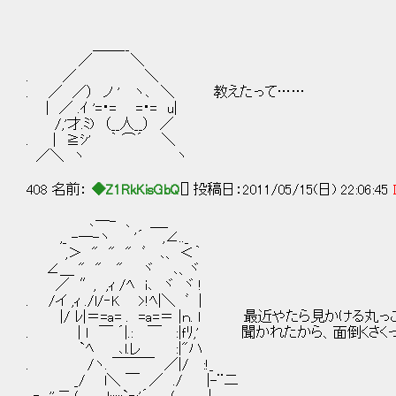
＿＿__
／ ＼
. ／ ＼
. ／ ／） ノ ' ヽ､ ＼ 教えたって……
| ／ .ｲ '=・= =・= u|
/,'才.ﾐ) （__人__） ／
. | ≧ｼ' ｀ ⌒´ ＼
／＼ ヽ ヽ
408 名前：
◆Z1RkKisGbQ
[] 投稿日：2011/05/15(日) 22:06:45
､─- 、 ＿_
,_ -─-ヽ '´ ,∠.._
,＞ " " " ﾞ ､、 ＜｀
∠＿ " " " ヾ ､、ヾ
／ ″, ,ｨ /ﾍ i､ ヾ ヾ !
. /イ ,ｨ ./l/‐K >!ﾍ|＼ ﾞ |
|/ ﾚ|＝=a= . =a=＝ |ｎ. l 最近やたら見かける
. | ｌ ￣ ´|.: ￣ :|ｆﾘ,' 聞かれたから、面倒くさ
`ﾍ ､l.レ :|"ハ
. /ヽ. ￣￣￣ ／|/ :!_
_/ l＼ ￣ ／ ./ |-¨二