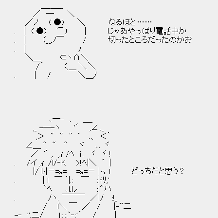
＿_＿__
／ ― ＼
／ノ ( ●) ＼ なるほど……
. ｜ ( ●) ⌒） | じゃあやっぱり電話中か
. ｜ （__ノ￣ / 切ったところだったのかお
. ｜ /
＼＿ ⊂ヽ∩＼
/´ (,＿ ＼.＼
. | / ＼＿ﾉ
､─- 、 ＿_
,_ -─-ヽ '´ ,∠.._
,＞ " " " ﾞ ､、 ＜｀
∠＿ " " " ヾ ､、ヾ
／ ″, ,ｨ /ﾍ i､ ヾ ヾ !
. /イ ,ｨ ./l/‐K >!ﾍ|＼ ﾞ |
|/ ﾚ|＝=a= . =a=＝ |ｎ. l どっちだと思う？
. | ｌ ￣ ´|.: ￣ :|ｆﾘ,'
`ﾍ ､l.レ :|"ハ
. /ヽ. ￣￣￣ ／|/ :!_
_/ l＼ ￣ ／ ./ |-¨二
-‐ _''.二/ l:::::`‐:'´ / |