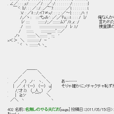
. ∠／: : : ;ｨ/: : : : ／/: : :／::/: : : : : : : :/: : : : : : : ::}
￣ヾ: {l/: : : ／:::/: ;／~"7: : : : : : :／l: : : : : : : : l.
.V: : ／i!::::/;イ7≠x/: : : ;: :／～|: : : : :.,ﾊ: :!
/;／ゝ:: :::::弋ｘﾙ:': :／;／ﾃｪ;::::l: : : : /
ﾚ' ::::: :::::::::/;:／::::::::::ﾑｿ"/i!:,ｨ: :/ 
./ ::::::: ::::::::::::::::::::::::::::::::::/ ﾚ 
/ :::::::::. :::::::::::::::::::’::::／
ノゝ :::::::::::＼::::::::::￣:::; '
x＜＞ ＼ ::::::::::::::::/ ｰ ´
｀ヾ ヽ :::::::::::ﾍ ヽ,_
＿＿__
／ ＼
. ／ ＼
. ／ ／） ノ ' ヽ､ ＼ あー……
| ／ .ｲ '（ー） （ー） u| そりゃ確かにメチャクチャ恥
. /,'才.ﾐ). （__人__） ／
. | ≧ｼ' ｀ ⌒´ ＼
／＼ ヽ ヽ
402 名前：
名無しのやる夫だお
[sage] 投稿日：2011/05/15(日) 22