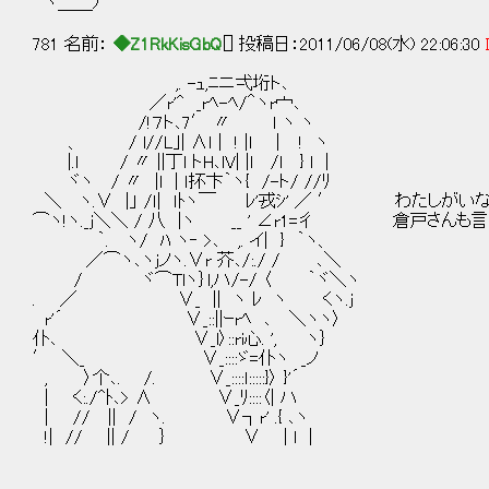
ヽ＿＿ﾉ
781 名前：
◆Z1RkKisGbQ
[] 投稿日：2011/06/08(水) 22:06:30
,. -ｭ,ﾆニ弌垳ト､
／r'^ _rﾍ-ﾍ/＾ヽr宀､
/!７ト､7′ 〃 ｌ ヽ ヽ
、 / l//L｣| ∧ｌ | ! |l ｜ ! ヽ
|.l / 〃 ||丁l トH､lV| |l /l } l |
ヾヽ / 〃 |l | ｌ抔卞｀ヽ{ /-ト/ //ﾘ
＼ ヽ.∨ |」 /ｌ| ｌﾄヽ￣ ﾚ'戎ｼ' ／ ′ わたしが
⌒ヽ!ヽ._j＼＼ / 八 |ヽ __ ' ∠r1=彳 倉戸さんも
｀. ヽ/ ﾊ ヽ‐ >､ ,. イ| } ｀ヽ、
／⌒ヽ､ヽjノヽ.∨r 芥､/:./ / ､＼
/ ヾ⌒Tlヽ｝l,ハ/-/ 〈 ｀ヾ＼ヽ
. ／ ∨_ || ヽ ﾚ ヽ くヽ.j
r'´ ∨_::||ｰrﾍ ､ ＼ヽヽ〉
仆､ ∨_l〉::ri心. ', ヽ｝
′ ＼_ ∨_::::ゞ=仆ヽ _ノ
, 〉个､. /. ∨_::::ｌ:::::}〉 }'´
| く:./^ﾄ､> ∧ ∨_ﾘ::::〈| ハ
| // || / ヽ. ∨┐r' .{ ､ヽ
!| // || / ｝ ∨ | l |