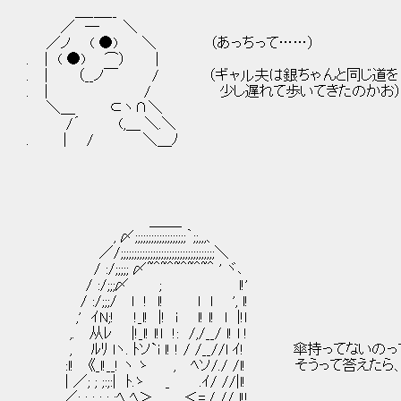
＿_＿__
／ ― ＼
／ノ ( ●) ＼ （あっちって……）
. ｜ ( ●) ⌒） |
. ｜ （__ノ￣ / （ギャル夫は銀ちゃんと同じ道を
. ｜ / 少し遅れて歩いてきたのかお
＼＿ ⊂ヽ∩＼
/´ (,＿ ＼.＼
. | / ＼＿ﾉ
＿＿_
, 〆;;;;;;;;;;;;;;;;;;;｀;;,,,、
／/;;;;;;;;;;;;;;;;;;;;;;;;;;;;;;;;;;;＼
/ :/;;;;; 〆~＾~＾~＾~＾~＾ ' ヾ､
/ :/;;;〆 ; l!'
/ :/;;;/ l ! l! l l ', l!
,' ｲN;! !_l! |! i l! l! l |!l
,. 从ﾚ |!_l! l!l !: /,/__/ l! l !
, ﾙﾘ lヽ. ﾄソ`i l! ! / /__//l ｲ! 傘持ってな
:l! 《_l!__! ヽ ゝ , ﾍソ/./ /l! そうって答え
| ／; ; ;:;:| ﾄ.ゝ _ .ｲ/ //|l!
.／; ; ; ; ; ;ﾍ ﾍ＞ ._ ＜=./ // l!!