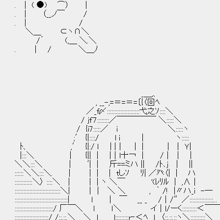
. ｜ ( ●) ⌒） |
. ｜ （__ノ￣ /
. ｜ /
＼＿ ⊂ヽ∩＼
/´ (,＿ ＼.＼
. | / ＼＿ﾉ
_＿,、
, __-,=＝=＝=〔{〈回ﾍ
／_f〆::::::::::::::::::::::弋之ｿ::::＼
/ ｊf７::::::::／￣￣￣￣￣ ＼:::::＼
/ {i7:::::／ i ＼:::::ヽ
;′ {|::::/ l i | ヽ:::::
ﾄ、 ,′ {|:/ ｌ | |｜ | | | | Ｙ|
|:::＼ ｜ {|| | |｜l十￢ | /｜ | |
＼＼:::＼ | ﾞ| | 斤==ミハ || /ﾄ､ｊ | ||
::::::＼＼:::＼. | | | | tしｿ ﾘ| ／癶〈| 
::::::::::::＼〉 ::::＼ | ｜ | ヽ ＼￣ '(ﾚﾘﾙ | ,∧｜
:::::::::::::::::::::::::::::::＼| ｜｜ ＼ ＼ , ｀ /
::::::::::::::::::::::::::::::::::::| ｌ | ￣ __ _ /｜/″／:::
::::::::::::::::::::::::::/ 厂￣＼ ｌ ｌ＼ イ｜l/ーく::::::::::＜￣
:::::::::::::::::::::::/ /::.::.＼ ＼ l l:::::::::r‐＜ﾍ ｌ 〈::.::.::ヽ＼::::::::::＼