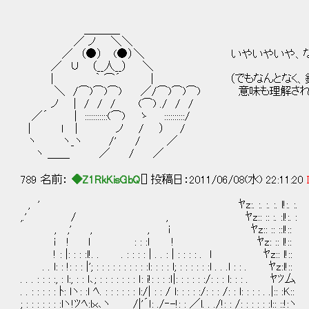
＿＿＿_
／ ノ ＼＼
／ （●） (●）＼ いやいやいや、なん
／ ∪ （__人__） ＼
| ｀ ⌒´ | （でもなんとなく、銀ちゃ
＼ /⌒)⌒)⌒) ／/⌒)⌒)⌒) 意味も理解され
ノ | / / / (⌒) ./ / /
／´ | :::::::::::(⌒) ゝ ::::::::::/
| ｌ | ノ / ） /
ヽ ヽ_ヽ /' / ／
ヽ ＿＿ ／ / ／
789 名前：
◆Z1RkKisGbQ
[] 投稿日：2011/06/08(水) 22:11:20
, ' ﾔz:. :. :. :. l!:. :.
,.' / , ﾔz:: :: :. :l!:. :
, ,' , , i ﾔz:: :: ::l!::
i ! l : : :l ! ﾔz: :: l!::
! : |: : : :l!. . . : : : : | . . : | : : : : . l ﾔz:: l!::
. . l: : !: : : |'; : : : : : : : : : :l: : : : l; : : : : : :l . . .l : : . ﾔz:l!::
. . . : : : :, : l:, : : l､; : : : : : : : ｌ: i!: : : :ｌ|: : : : : :/: : : l: : : . ﾔﾂ厶
. . : : : : : ﾄ: lヽ: :l ﾍ. : : : : : : l:/| : : / l: : : : :/: : : /: : l: : : : . .|:: :K::
; : : : : : : :lヽ!ﾂﾍ:lｘ､ヽ /|'´ｌ: ./‐-!: : ／l. . ./!: : /: : : : : :l:: ::!:ヽ