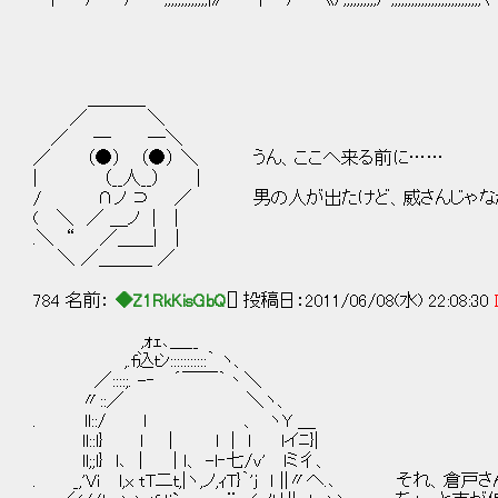
＿＿＿_
／ ＼
／ ─ ─＼
／ （●） （●） ＼ うん、ここへ来る前に……
| （__人__） |
/ ∩ノ ⊃ ／ 男の人が出たけど、威さんじゃなか
( ＼ ／ ＿ノ | |
.＼ “ ／＿＿| |
＼ ／＿＿＿ ／
784 名前：
◆Z1RkKisGbQ
[] 投稿日：2011/06/08(水) 22:08:30
,ｫｪ､＿__
,.f込ｔﾝ:::::::::::｀ ヽ、
／::::;. -‐ ´￣￣｀丶＼
〃::／ ＼ヽ、
. ll::/ l 、 ヽY ＿
ll::l} ｌ | l | l lイﾆ}|
ll;;l} l､ | | ｌ、 -l‐七/ｖ' lミ彳、
. _,'Vｉ l,x tT二ｔ,|ヽ,ノ,ｨT}｀'j ｌ ||〃へ.､ それ、倉戸