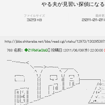
やる夫が見習い探偵になるよう
ファイルサイズ
最終更
329
2011-01-01
KB
http://jbbs.shitaraba.net/bbs/read.cgi/otaku/12973/13029538
768 名前：
◆Z1RkKisGbQ
[] 投稿日：2011/06/08(水) 22:00:00
____
""''''''─-＜
＼──-＞-─---、___________
.ﾍ / ﾍ ／ ＼
ｒ─--、 '!_,! ｒ─┐ l,:,! ｒ‐┐ .'!
L..........ｊ |::| └= ┘ ｌ|| 二、 . |─────┐:............:::::.:.::.::.:::
|::| _,,,...-┐ . || | :||,.-┘ /ｒﾚ:::..:.............:::::.:.::.::.::
_,,,...--‐‐ｒ .|::| | | ｌ|| .||,..-‐''" . / ,.>:::..:.............:::::.
| ｆｌ |ヾ､ || |::| | ,｣.-‐''" / ｆ:+".....::::: .:.:
| |:|:|=《. || |::|_,,..-‐''" ./ ｖ'... :::..:........
| |｣:|__ﾘ..|| _,,..-‐''" ,/__ｒ*... ... :::..:.............:::::.:.::.