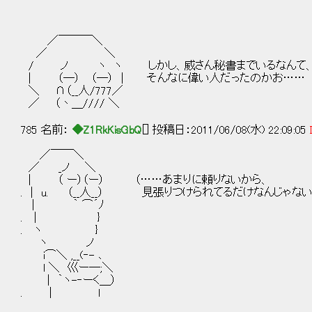
／￣￣￣＼
／ ＼
/ ノ ヽ ヽ しかし、威さん秘書までいるなんて
| （─） （─） | そんなに偉い人だったのかお……
＼ ∩（__人/777／
／ （丶＿//// ＼
785 名前：
◆Z1RkKisGbQ
[] 投稿日：2011/06/08(水) 22:09:05
／￣￣＼
／ _ノ ＼
| （ ー）（ー） （……あまりに頼りないから、
. | u. （__人__） 見張りつけられてるだけなんじゃな
| ｀ ⌒´ﾉ
. | }
. ヽ }
ヽ ノ
i⌒＼ ,__(‐- ､
l ＼ 巛ー─;＼
| ｀ヽ-‐ーく＿）
. | l