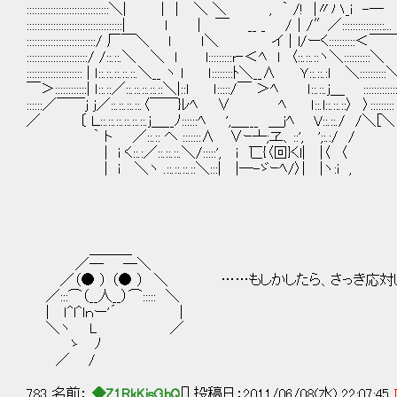
:::::::::::::::::::::::::::::::＼| ｜｜ ＼ ＼ , ｀ /! |〃ハ_i -─
::::::::::::::::::::::::::::::::::::| ｌ | ￣ __ _ /｜/″／::::::::::::::::...
::::::::::::::::::::::::::/ 厂￣＼ ｌ ｌ＼ イ｜l/ーく::::::::::＜￣
:::::::::::::::::::::::/ /::.::.＼ ＼ l l:::::::::r‐＜ﾍ ｌ 〈::.::.::ヽ＼::::::::::＼
::::::::::::::::::::: | ｌ::.::.::.::.::.＼__ ヽ ｌ ｌ::::::::ﾄ＼__∧ Ｙ::.::.:ｌ ＼::::::::::
￣＞::::::::::::| ｌ::.::／::.::.::.::.::＼|::ｌ ｌ:::::/￣ ＞ﾍ ｌ::.::.j＿ ::::::::::::
::::::／￣￣ｊ ｊ／::.::.::.::.〈￣￣}ﾚﾍ ∨ ﾍ ｌ::.l::.::.::〉 〉:::::::::
／ 〔 Ｌ::.::.::.::.::.::.ｊ＿__ﾉ::::::ﾍ ',＿___ ＿jﾍ V::.::./ /＼[＼
｀ ト ／::.:: ヘ :::::::∧ ∨ｰ┴;ヱ、::', ';:.:/ /
| i く::.:／::.::.::.＼/:::::', ｉ 匸{〈回}くl| |〈 〈
| i ＼ヽ .::.::.::.::＼:::| |―-ゞｰﾍ/〉| |ヽ:i ,
＿＿＿
／─ ─＼
／（● ） （● ） ＼ ……もしかしたら、さっき応対
／:::⌒（__人__）⌒::::: ＼
| ｌ^l^lｎー'´ |
＼ヽ L ／
ゝ ﾉ
／ /
783 名前：
◆Z1RkKisGbQ
[] 投稿日：2011/06/08(水) 22:07:45