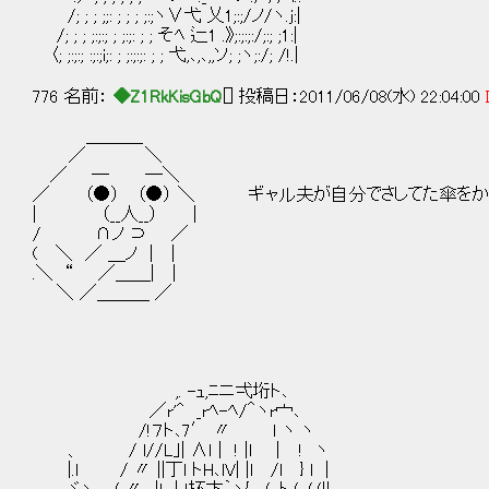
/; ; ; ;;: ; ; ; ;:;ヽ∨弋 乂1;:;/ノ/ヽ.j:|
/; ; ; ;:;:; ; ;:;: ; ; そﾍ 辷1 .》;:;:;:/;:; ;1:|
〈; ;:;:; :;:;i;: ; ;:;:;: ; ; 弋,､,､,,ソ; ;ヽ;:/; /!.|
776 名前：
◆Z1RkKisGbQ
[] 投稿日：2011/06/08(水) 22:04:00
＿＿＿_
／ ＼
／ ─ ─＼
／ （●） （●） ＼ ギャル夫が自分でさしてた傘を
| （__人__） |
/ ∩ノ ⊃ ／
( ＼ ／ ＿ノ | |
.＼ “ ／＿＿| |
＼ ／＿＿＿ ／
,. -ｭ,ﾆニ弌垳ト､
／r'^ _rﾍ-ﾍ/＾ヽr宀､
/!７ト､7′ 〃 ｌ ヽ ヽ
、 / l//L｣| ∧ｌ | ! |l ｜ ! ヽ
|.l / 〃 ||丁l トH､lV| |l /l } l |