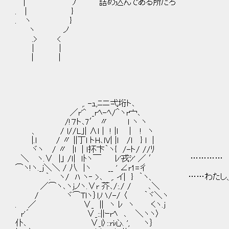
| ｀ ⌒´ﾉ 詰め込んである所だろ
. | }
. ヽ }
ヽ ノ
.> <
| |
| |
,. -ｭ,ﾆニ弌垳ト､
／r'^ _rﾍ-ﾍ/＾ヽr宀､
/!７ト､7′ 〃 ｌ ヽ ヽ
、 / l//L｣| ∧ｌ | ! |l ｜ ! ヽ
|.l / 〃 ||丁l トH､lV| |l /l } l |
ヾヽ / 〃 |l | ｌ抔卞｀ヽ{ /-ト/ //ﾘ
＼ ヽ.∨ |」 /ｌ| ｌﾄヽ￣ ﾚ'戎ｼ' ／ ′ …………
⌒ヽ!ヽ._j＼＼ / 八 |ヽ __ ' ∠r1=彳
｀. ヽ/ ﾊ ヽ‐ >､ ,. イ| } ｀ヽ、 ……わたし
／⌒ヽ､ヽjノヽ.∨r 芥､/:./ / ､＼
/ ヾ⌒Tlヽ｝l,ハ/-/ 〈 ｀ヾ＼ヽ
. ／ ∨_ || ヽ ﾚ ヽ くヽ.j
r'´ ∨_::||ｰrﾍ ､ ＼ヽヽ〉
仆､ ∨_l〉::ri心. ', ヽ｝