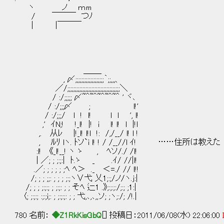
ヽ ノ ｍm
/ ￣￣￣ つﾉ
| |￣￣￣
＿＿_
, 〆;;;;;;;;;;;;;;;;;;;｀;;,,,、
／/;;;;;;;;;;;;;;;;;;;;;;;;;;;;;;;;;;;＼
/ :/;;;;; 〆~＾~＾~＾~＾~＾ ' ヾ､
/ :/;;;〆 ; l!'
/ :/;;;/ l ! l! l l ', l!
,' ｲN;! !_l! |! i l! l! l |!l
,. 从ﾚ |!_l! l!l !: /,/__/ l! l !
, ﾙﾘ lヽ. ﾄソ`i l! ! / /__//l ｲ! ……住所は教えた
:l! 《_l!__! ヽ ゝ , ﾍソ/./ /l!
| ／; ; ;:;:| ﾄ.ゝ _ .ｲ/ //|l!
.／; ; ; ; ; ;ﾍ ﾍ＞ ._ ＜=./ // l!!
/; ; ; ;;: ; ; ; ;:;ヽ∨弋 乂1;:;/ノ/ヽ.j:|
/; ; ; ;:;:; ; ;:;: ; ; そﾍ 辷1 .》;:;:;:/;:; ;1:|
〈; ;:;:; :;:;i;: ; ;:;:;: ; ; 弋,､,､,,ソ; ;ヽ;:/; /!.|
780 名前：
◆Z1RkKisGbQ
[] 投稿日：2011/06/08(水) 22:06:00