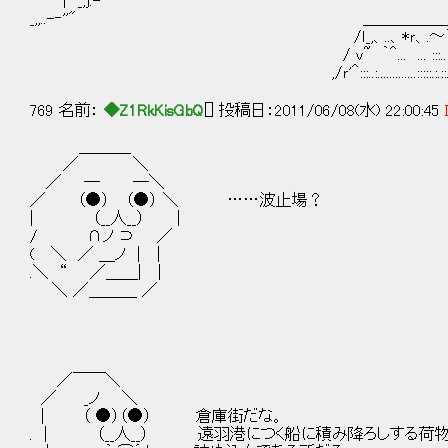
| _,ｊ.-‐''" ￣￣￣￣￣￣￣￣
_,,..-‐''" ＿＿＿＿＿＿＿＿＿
/ｌ_,、..、*ｒ、.～`－、 ,.。 、
/ ｖ~ ｀＾... ... :::..:......⌒～'~... ... :::..:.....
,/ｒ'＾:::..:.............:::::.:.::.::.::::::: ... :::..:..........
769 名前：
◆Z1RkKisGbQ
[] 投稿日：2011/06/08(水) 22:00:45
＿＿＿_
／ ＼
／ ─ ─＼
／ （●） （●） ＼ ……波止場？
| （__人__） |
/ ∩ノ ⊃ ／
( ＼ ／ ＿ノ | |
.＼ “ ／＿＿| |
＼ ／＿＿＿ ／
／￣￣＼
／ _ノ ＼
| （ ●）（●） 倉庫街だな。
. | （__人__） 遠羽港につく船に積み降ろしする荷