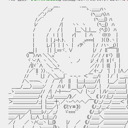
／;;;;r'￣´ ｀￣ゝ､;;;;;;;;;;ﾊヽ
／ソ´ (ﾍ;;;;;;;ﾊ）ﾊ
/／´ / (ﾍ;;;;;;;|） ﾊ
ﾚ' /| ヽヽ ヽ （ﾍ;;;;|） ﾊ
/ / /│ |＿＼|__|＿_ (ﾍ;|）） ﾊ
l / l | | r'| | ﾊ ｀ ((!!)) |
| | | 」-ﾄ､ﾄ､ | _x===| }（（ﾄ､ヽ 
| レ|´| | | ヽ | ｒテ´ | / ハヽ__」〉|
＿| | | | |_==ヾ､ ∨ |/ / {{￣￣||
〈l￣〉ﾊﾊ ＼＼xﾞ , /／/ / llヾ〉 |||
ヾ_'-'∧. ヽ ＼＼ _ ノ jﾉ ,ｲ /| ll |ヾ_ |
/||ゞ´∧ ＼_＼ゝ ／// | {{| | | /;
/／´|| 〉〉､_ ヽ￣ヽ､ ／ｲ‐,,/ ﾞ| | |∧／;;;;
// ﾞ |_| /＼＼＿|｀ - -､- ＜￣;;;;;/l } /｀│＿;;;;;;;;
/＼ー─-､ / /￣/| || |;;;;;;;|;;;;;;;;;;;//| |＿／;;;;;;;;| ;;;;
___＿/＿__〉;;;;;;;;;;;;>' / /l l/ || |;;;;;∧;;;;;;;;;/_ | /;;;;;;;;;;;;;;;;;;;| ;;
__ゝ;;;;;;;;;;;;;;;;;;;;;;;;;;;;;;// /| /-ﾄ─--'￣＼/ |ヽ;;;/ | /ﾚ';;;;;;;;';;;;;;;;;;;;| ;
＿;;;;;;;;;;;;;;;;;;;;;;;;;;;;;/ｲ /;;;|/;;;;;;;;;;;;;;;/》／ ＼ 《 ﾚ'/;;|;;;/;;;;;;;;;;;;;;;;| 
＞;;;;;;;;;;;;;;;;;;;;;;;;;;;/;;;| |;;;;;;;;;十､／ヽ-へへへ／￣《/;;;/;;;;;;;/;;;;;;;;;;＜´| ;
;;;;;;;;;;;;;;;;;;;;;;;;;;;;;;;;;;;;;;| |;;;;;;;／|´ 《ミＹ≡》） 《/;;;/;;;;;∠;;;;;;;;;;;;;;
;;;;;;;;;;;;;;;;;;;;／|;;;;;;;;;;;;ﾚ/;;／;;;/ ゞ===ﾞ´ 《/;;;;;ﾚ'´;;;;;;;;;;;;;;;;;;;;;;;;;
;;;;;;;／|／ |;;;;∧__{;;;;|;;;;;/） 《/;;;;;;;;;＼;;;;;;;;;;;;;;;;;;;;;;;;;;
／/ ／ ヽ/く;;;;;ヽ |;;;;|》 |/ ／ 《/;;;;;;;;;;;／;;;;;;;;;;;;;;;;;;;;;;;;;;
| / / ヽ;;;;;;;;;;;;;|》ヽ | / 《/;;;;;;;;;;/ ;;;;;;;;;;;;;;;;;;;;;;;;;;;〈