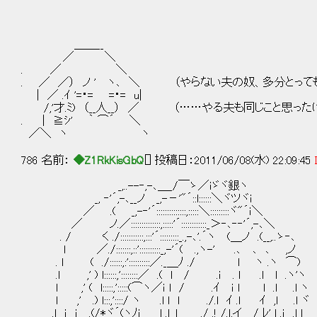
＿＿__
／ ＼
. ／ ＼
. ／ ／） ノ ' ヽ､ ＼ （やらない夫の奴、多分とって
| ／ .ｲ '=・= =・= u|
/,'才.ﾐ) （__人__） ／ （……やる夫も同じこと思った
. | ≧ｼ' ｀ ⌒´ ＼
／＼ ヽ ヽ
786 名前：
◆Z1RkKisGbQ
[] 投稿日：2011/06/08(水) 22:09:45
_,..--‐,-､＿_/￣ゝ／ｉゞヾ銀ヽ
_, ‐'´,-､__ノ _,-－'"´::l::::::＼ヾツヾｉ
／ .( _,-‐'´::::::::::::::,:::::＼:::::::::ヾ"´ｉ＼
／ ノ.／::::::::::::::,:::::'´::::::::::::_＞‐､‐‐'´,-､＼
. / く ./:::::::::::,:::'´:::::::::_.,-､'.´ヽ (＿ノ .(__,..ゝ‐､
l ／./:::::::,::'::::::::::_,-'´( .,ヽ-' .､ ､ ､ ,ノ
. l ( ./::::::,:'::::::::::／._＿ﾉ ./ l ヽ .ヽ ⌒)
.l ,' ) l::::::,'::::::::／ .( l / .ｉ . l .l l .ヽ'ヽ
l ,' ( l:::::,':::::(⌒ヽ／ｉ l / .ｲ ｉ l l .l .l ヽ
l ,' .) l:::,'::::/ ヽ .l l l ./.l ｲ .l ｲ ,l .l ヾ
.l ｉ ｉ .(/*ヾ´(ヽﾉｉ l .l 」_＿__./ .! /.l,イ / ﾚ' l .ｉ .l l