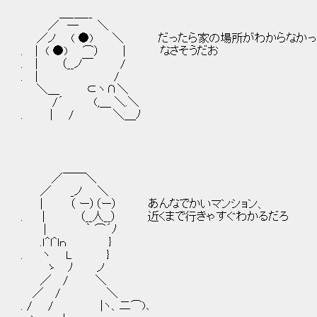
＿_＿__
／ ― ＼
／ノ ( ●) ＼ だったら家の場所がわからなかっ
. ｜ ( ●) ⌒） | なさそうだお
. ｜ （__ノ￣ /
. ｜ /
＼＿ ⊂ヽ∩＼
/´ (,＿ ＼.＼
. | / ＼＿ﾉ
／￣￣＼
／ _ノ ＼
| （ ー）（ー） あんなでかいマンション、
. | （__人__） 近くまで行きゃすぐわかるだろ
| ｀ ⌒´ﾉ
.ｌ^l^lｎ }
. ヽ L }
ゝ ﾉ ノ
／ / ＼
／ / ＼
. / / |ヽ、二⌒)､