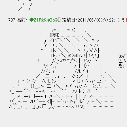
ゝ ﾉ
／ /
787 名前：
◆Z1RkKisGbQ
[] 投稿日：2011/06/08(水) 22:10:15
ｒ= ､ -―= ＜ ￣ ､
〈{薔}〉::::::::::::::::::｀::. ､ ＼
,ｒi'／ｌﾍ"＼´＼｀ ､＼::::＼ ﾍ,ｒｧi
Уｨ ! ､ ＼.＼. ＼ヽ ｒ､::ヽ //!l
〃 ll | i.ﾄ､ ＼ ＼.＼ ヽ!. !:,､∨∧|:!
. ii l ll | l.ト､ヽ＼,,≧ﾐxil ﾊ. !:| 〉:小.
. !!.l ll |+乂ヽィｳ{Ｔﾘﾞﾒﾘ | ! !:Ｖ/ｉ.|ヽヽ
ｿ/!|ｲ､ﾘ｀ ｀ ´ ﾉｌ | ! !〉ｲ l ! |ﾞi:|
///!; ｒ′ //!.ﾚ' ｲl .!.! l l:| ､
／／二｀､!、ｒ‐ ､ 彡ｵ／, !l .!.! l l:ﾄ､ ＼
ｆ｀Y´＞.//´ /<ｨしｸ>＼´ ィ |:{ /.∧!ﾊヽLム ー､.＼
,. ┴├, | 〈〔__,.ノ-‐二⊃＼_｀＞ く !ﾊ:Ｖ ∧┴≧ノ:::::::::::::＼
.〈__ -+- ⌒ヽ >- -＜ ｉ|.ｒﾍ |:::⌒i￣∧! ﾄ.〈:::/「::::ｲ:::::::::::::::::::::
} ,. ﾉ! ,.--ｲ ﾄ---<Ｌ!/!::::＼:::::::l::::/::::| |.i:::/ .ﾚ'::::|::::::::::::::::::::::
.〈（ ,. -､ー フi !'｀ー┐<]|::::::::::｀::/::::i>ｨ^i.!ﾚ′/::::::::＼:::::::::::::::::
∧丁__ﾉ _ ﾄ _」_,ｒ<厂､,人::::::::::r～ｲｨ､ !ハ!_ !ヽ:::::::::::::::::::::::::::