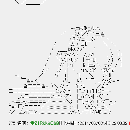
＼ ／＿＿＿ ／
-‐,コf7{{辷ｆﾘﾉﾍ,
／ __{仏:'／:｀¨:^三≧,
/:７://:::::::_:_彡'^¨⌒丶
/ }:厶:/::∠}厂 ＼ ＼
/ _＿__｣水くﾌノ^´ .′ 丶 . 、
/ /::/ ７::/∧:} /, //! . . ｝ l i
/ ＼Ｖ介{:し:ﾉ ｜十-Li j/ } ﾊ|
/ // |:トｆ |ｉ_｣土z,＼ ァｨ/ / }
/／ // ｉ |:| 丶 个i､ 炒` '仞/}}j
‐= _ ／ 〈/ l |:| `ﾄ . ＼ 〉ｉ{ {{
￣≧=-く 、 八ｌ｣ l八 ｀¨⌒ _, ｲ八}｝=-
_＿＿,≧ニニニ≧ｘ ）＼ // ﾍ 个ﾍL_ ´／厶'
二ニニニニニニニニニﾆ≧ｘ彡'ﾍ ｢¨::7了f千{≦=―-
_厶三ニニニニニ＞=≦ﾍ乙1 |:::/r介ﾊi| トく,⌒´
_ -=ニ=‐ｧ=ニニニﾆ／::::::::::::::::::＼) l⌒レｆじﾍ |i:::::ﾏ⌒ｰ ｧ
ﾆ=-_厂/ニニニﾆ／ ::::::::::::::::::::::::::::ヽ, | 〈∧〉}八:::::＼＾´
/／ _,厶イ/ﾆ＞'::::::::::::::::::::::::::::::::::::Vﾊ八／丁｢/f刈〉::::::::〉
775 名前：
◆Z1RkKisGbQ
[] 投稿日：2011/06/08(水) 22:03:32