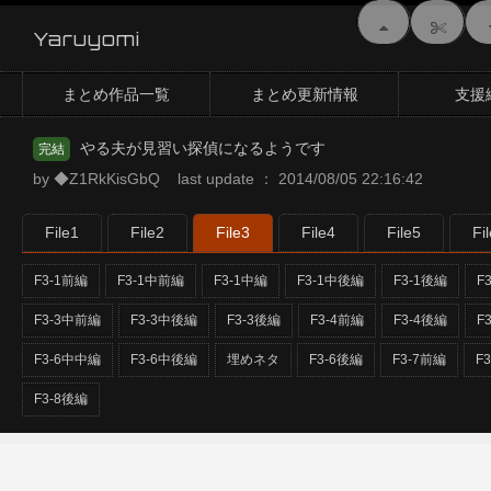
Yaruyomi
まとめ作品一覧
まとめ更新情報
支援
やる夫が見習い探偵になるようです
完結
by ◆Z1RkKisGbQ last update ： 2014/08/05 22:16:42
File1
File2
File3
File4
File5
Fi
F3-1前編
F3-1中前編
F3-1中編
F3-1中後編
F3-1後編
F
F3-3中前編
F3-3中後編
F3-3後編
F3-4前編
F3-4後編
F
F3-6中中編
F3-6中後編
埋めネタ
F3-6後編
F3-7前編
F
F3-8後編