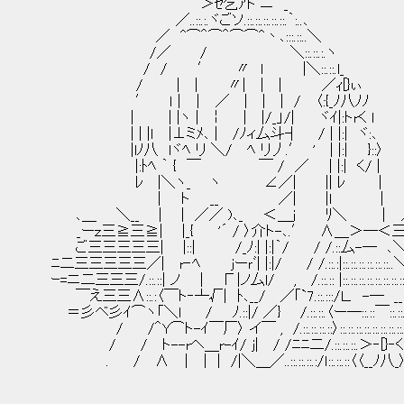
＞ｾ乞ｱト ニ _
／..::.:.ヾごソ.::.::.::.::.::.｀:..､
／ ^⌒＾⌒＾⌒⌒^丶､:::.::..＼
/／ / ＼::.::.:.ヽ
/ / ′ 〃 l |＼::.::.l_
/ | | 〃| | | ／ｨ[}ぃ
′ ｌ | ｜ ／ | | | / 〈:{_ﾉ八ﾉﾉ
| | |ヽ | ￤ | |/_」/| ヾｲ|:トrく l
| | |ｌ |⊥ミﾒ､ | /ﾉィ厶斗┤ / | |:| ヾ:
|lﾉ八 lヾﾍ リ ＼/ ﾍ リ丿.′ ' | |:| }::〉
|:ﾄﾍ ｀ { ￣ ￣ / ／ | |:| く/ |
ﾚ |＼ヽ_ ヽ ∠／| || ﾚ |
| ト __ ／| |l |
､＿ ＼__ | | ／／ )､_ ＜＿j ﾘ＼ ｜ ／厶
_ーｚ三≧三≧| |_{ '´ / 〉介ト-､.′ ∧＿＞―
ご三三三三三| |::| /_ﾉ:| |:|｀/ / /.::厶-―
ﾆ二三三三三三／| r‐ﾍ jーｒﾞ| |:|/ / /.::.:|::.::.::.::.::
ｰ=ニ二三三三/.::.::| ノ | Г|ノ厶l/ , /.::.:: |::.::.::.::.::.:
￣え三三∧::.:〈￣ト‐┴√| ﾄ､__/ ／｢`7.::.:::/Ｌ. -
＝彡ベ彡ｲ⌒ヽ「＼l / ﾉ.::|/ ／} /.::.::.〈ー―::.::￣::.::
/ /＾Y⌒ト-ｲ￣厂〉 イ￣ , /.::.::.::.::〉::.::.::.::.::.::.:
/ / ト--rヘ＿r-ｲ/ j| / /ﾆﾆ二/.::.::.::.＞‐[}‐
. / ∧ ｜ | | /|＼＿／..::.::.::.:/ｌ::.::.::〈〈__ﾉ八_