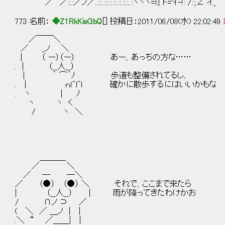
／´ ／::.:／ノ／..::..::.::.::.::.::.:..:ヽヽヽ=l:| ト='ｲ-!: /::;∠ イ_
773 名前：
◆Z1RkKisGbQ
[] 投稿日：2011/06/08(水) 22:02:49
／￣￣＼
／ _ノ ＼
| （ ー）（ー） あー、あっちの方な……
. | （__人__）
| ｀ ⌒´ﾉ 歩道も整備されてるし、
. | ｎｌ^l^l 確かに散歩するにはいいかもな
. ヽ | ﾉ
ヽ ヽ く
/ ヽ ＼
＿＿＿_
／ ＼
／ ─ ─＼
／ （●） （●） ＼ それで、ここまで来たら
| （__人__） | 雨が降ってきたわけかお
/ ∩ノ ⊃ ／
( ＼ ／ ＿ノ | |
.＼ “ ／＿＿| |