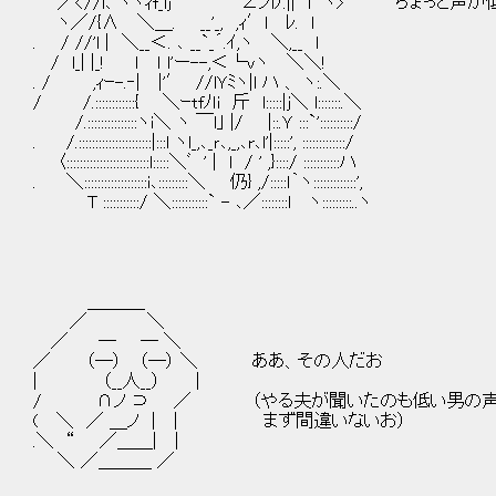
／<//l､ ヽヽｨf_lｊ` ¨ ∠ノlﾉ.|| l ヽ> ちょっと声
ヽ／/{∧ ＼＿. __'_, ,ｨ′l ﾚ. l
. / //'l | ＼__＜. ､ __`_´.ｲ,ヽ ＼,__ l
/ l_| |_! ｌ ｌ l'ー--,＜└vヽ ＼＼!
. / ,ｨｰ-.‐| |'′ //lＹﾐヽ|l ハ 、 ヽ:.＼
/ /.::::::::::::{ ＼ｰtfﾉｌi 斤 l:::::|j＼ l:::::::.＼
/.:::::::::::::::ヽi＼ ヽ ￣l｣ |/ |::.Ｙ :::`'::::::::::/
. /.::::::::::::::::::::::|:::l ヽl_,､_ｒ､,_,､r､l'|:::::', :::::::::::::/
〈:::::::::::::::::::::::::l:::::＼ﾞ ' | l / ' ,}::::/ :::::::::::ハ
. ＼:::::::::::::::::::i､:::::::::＼ 仍} ,/:::::ｌ｀ヽ:::::::::::::',
T :::::::::::/ ＼:::::::::::` - ､／::::::::l ヽ:::::::::..ヽ
＿＿＿_
／ ＼
／ ─ ─ ＼
／ （─） （─） ＼ ああ、その人だお
| （__人__） |
/ ∩ノ ⊃ ／ （やる夫が聞いたのも低い男の声
( ＼ ／ ＿ノ | | まず間違いないお）
.＼ “ ／＿＿| |
＼ ／＿＿＿ ／