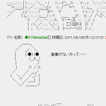
::::::::::::::::::::: | ｌ::.::.::.::.::.＼__ ヽ ｌ ｌ::::::::ﾄ＼__∧ Ｙ::.::.:ｌ ＼::::::::::
￣＞::::::::::::| ｌ::.::／::.::.::.::.::＼|::ｌ ｌ:::::/￣ ＞ﾍ ｌ::.::.j＿ ::::::::::::
::::::／￣￣ｊ ｊ／::.::.::.::.〈￣￣}ﾚﾍ ∨ ﾍ ｌ::.l::.::.::〉 〉:::::::::
／ 〔 Ｌ::.::.::.::.::.::.ｊ＿__ﾉ::::::ﾍ ',＿___ ＿jﾍ V::.::./ /＼[＼
｀ ト ／::.:: ヘ :::::::∧ ∨ｰ┴;ヱ、::', ';:.:/ /
| i く::.:／::.::.::.＼/:::::', ｉ 匸{〈回}くl| |〈 〈
| i ＼ヽ .::.::.::.::＼:::| |―-ゞｰﾍ/〉| |ヽ:i ,
771 名前：
◆Z1RkKisGbQ
[] 投稿日：2011/06/08(水) 22:01:51
／￣￣＼
／ _ノ ＼
| （ ●）（● 倉庫がない方って……
| （__人__）
. | ﾉ
| ∩ ノ ⊃
／ .／ ＿ノ
(. ＼ ／ .／_ノ │
＼ “ ／_＿_| |
. ＼／ ＿＿＿ /
,ィ/;;／';;;;ｨ=''´￣ .: . ｀ヾ=＼