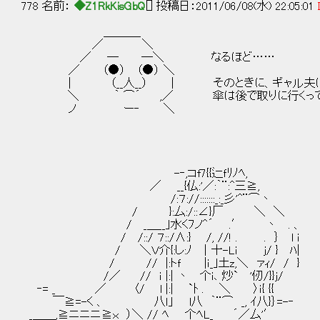
778 名前：
◆Z1RkKisGbQ
[] 投稿日：2011/06/08(水) 22:05:01
＿＿＿_
／ ＼
／ ─ ─＼ なるほど……
／ （●） （●） ＼
| （__人__） | そのときに、ギャル夫
＼ ｀ ⌒´ ,／ 傘は後で取りに行くって
ノ ー‐ ＼
-‐,コf7{{辷ｆﾘﾉﾍ,
／ __{仏:'／:｀¨:^三≧,
/:７://:::::::_:_彡'^¨⌒丶
/ }:厶:/::∠}厂 ＼ ＼
/ _＿__｣水くﾌノ^´ .′ 丶 . 、
/ /::/ ７::/∧:} /, //! . . ｝ l i
/ ＼Ｖ介{:し:ﾉ ｜十-Li j/ } ﾊ|
/ // |:トｆ |ｉ_｣土z,＼ ァｨ/ / }
/／ // ｉ |:| 丶 个i､ 炒` '仞/}}j
‐= _ ／ 〈/ l |:| `ﾄ . ＼ 〉ｉ{ {{
￣≧=-く 、 八ｌ｣ l八 ｀¨⌒ _, ｲ八}｝=-‐
_＿＿,≧ニニニ≧ｘ ）＼ // ﾍ 个ﾍL_ ´／厶'′