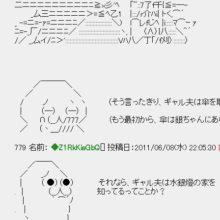
二ニニニニニニニニニﾆ≧ｘ彡'ﾍ ｢¨::7了f千{≦=―-
_厶三ニニニニニ＞=≦ﾍ乙1 |:::/r介ﾊi| トく,⌒´
_ -=ニ=‐ｧ=ニニニﾆ／::::::::::::::::::＼) l⌒レｆじﾍ |i:::::ﾏ⌒ｰ ｧ
ﾆ=-_厂/ニニニﾆ／ ::::::::::::::::::::::::::::ヽ, | 〈∧〉}八:::::＼＾´
/／ _,厶イ/ﾆ＞'::::::::::::::::::::::::::::::::::::Vﾊ八／丁｢/f刈〉::::::::〉
／￣￣￣＼
／ ＼
/ ノ ヽ ヽ （そう言ったきり、ギャル夫は傘を取り
| （─） （─） |
＼ ∩（__人/777／ （もう最初から、傘は銀ちゃんにあ
／ （丶＿//// ＼
779 名前：
◆Z1RkKisGbQ
[] 投稿日：2011/06/08(水) 22:05:30
／￣￣＼
／ _ノ ＼
| （ ●）（●） それなら、ギャル夫は水銀燈の家を
. | （__人__） 知ってるってことか？
| ｀ ⌒´ﾉ
. | }
. ヽ }