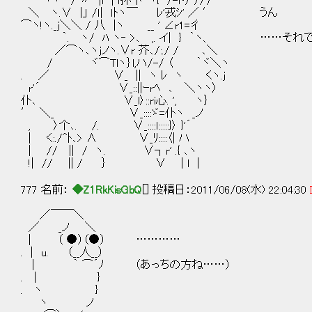
ヾヽ / 〃 |l | ｌ抔卞｀ヽ{ /-ト/ //ﾘ
＼ ヽ.∨ |」 /ｌ| ｌﾄヽ￣ ﾚ'戎ｼ' ／ ′ うん
⌒ヽ!ヽ._j＼＼ / 八 |ヽ __ ' ∠r1=彳
｀. ヽ/ ﾊ ヽ‐ >､ ,. イ| } ｀ヽ、 ……それ
／⌒ヽ､ヽjノヽ.∨r 芥､/:./ / ､＼
/ ヾ⌒Tlヽ｝l,ハ/-/ 〈 ｀ヾ＼ヽ
. ／ ∨_ || ヽ ﾚ ヽ くヽ.j
r'´ ∨_::||ｰrﾍ ､ ＼ヽヽ〉
仆､ ∨_l〉::ri心. ', ヽ｝
′ ＼_ ∨_::::ゞ=仆ヽ _ノ
, 〉个､. /. ∨_::::ｌ:::::}〉 }'´
| く:./^ﾄ､> ∧ ∨_ﾘ::::〈| ハ
| // || / ヽ. ∨┐r' .{ ､ヽ
!| // || / ｝ ∨ | l |
777 名前：
◆Z1RkKisGbQ
[] 投稿日：2011/06/08(水) 22:04:30
／￣￣＼
／ _ノ ＼
| （ ●）（●） …………
. | u. （__人__）
| ｀ ⌒´ﾉ （あっちの方ね……）
. | }
. ヽ }
ヽ ノ