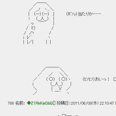
／￣￣＼
／ _ノ ヽ､.＼
| （ー）（ー） .| （ﾎﾞｿｯ）当たりか……
! （__人__） |
, っ ｀⌒´ |
/ ミ） /
./ ノゝ /
i ﾚ'´ ヽ
| |／| | |
＿＿＿_
／ ＼
／ ／ ＼＼
／ （ ○） （ ○）ヽ （ﾋｿﾋｿ）おいっ！ 口
l （__人__） |
＼ | ∨ ／
／ ｀ ￣´ ヽ
788 名前：
◆Z1RkKisGbQ
[] 投稿日：2011/06/08(水) 22:10:47
＿