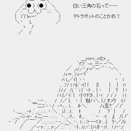
／─ ─＼
／（● ） （● ） ＼ 白い三角の石って……
／:::⌒（__人__）⌒::::: ＼
| ｌ^l^lｎー'´ | テトラポットのことかお？
＼ヽ L ／
ゝ ﾉ
／ /
＿r=ｧ=､ィfZｧ､,、
, ´fフ:´-=_:三ｰ_ｰ^ヘ
／ _r/／'_ｧ'='^ー'｀´｀ ^ｰ＼
/r＝､ｿィｰ'7´ ヽ
ﾊ L／ｲ| ヽヽ ヽ l
, ｿ/ l ﾊﾚ´イ{ { |{. ｜ | ﾊ
//:/ ﾉj ｀´i |｀ヽト ､ |:ヽ. } , ﾘ ｜!
ハ:{／ｲ: { 小7ﾃﾐﾄ､ {ヽ!: / / / l l
ヽ.＿ヽｰ ､ / /／ |:. ヽ. { '赳ハ＼ }:/_ｵメﾘ ｲ/
￣二ﾆヽヽ/ -ﾍ､:.. l:... lト＼｀ /ｨ亙ﾌ'´／
ヽ､＿ _-ｧ.:´__::.::.::.:ヽ::＼ j:〉..:.l:... l! ,! ７´ | /
_,._-ﾆ-ｧ‐´ィ二;:-- ､::.::..｀ヽ､..:∧:.. lﾄ_､ ｀ ｰ イ.: j| /{ ﾉ
‐ ´/´ ／´￣´／::.::.::.::.::..‐.-_､::＼:.ヽ:.. l::.::＞ー＜l!:..:.|:. ﾘ‐／/ﾚ
/′ ／-‐ｧ::´::, ｧ::／.::.:￣:.｀ヽﾄ､.V／::}:ﾊ:{ﾄヽ/!:. !:/‐'::/