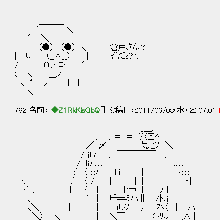
＿＿＿_
／ ＼
／ ＼ ,＿＼.
／ （●）゛ （●） ＼ 倉戸さん？
| ∪ （__人__） | 誰だお？
/ ∩ノ ⊃ ／
( ＼ ／ ＿ノ | |
.＼ “ ／＿＿| |
＼ ／＿＿＿ ／
782 名前：
◆Z1RkKisGbQ
[] 投稿日：2011/06/08(水) 22:07:01
_＿,、
, __-,=＝=＝=〔{〈回ﾍ
／_f〆::::::::::::::::::::::弋之ｿ::::＼
/ ｊf７::::::::／￣￣￣￣￣ ＼:::::＼
/ {i7:::::／ i ＼:::::ヽ
;′ {|::::/ l i | ヽ:::::
ﾄ、 ,′ {|:/ ｌ | |｜ | | | | Ｙ|
|:::＼ ｜ {|| | |｜l十￢ | /｜ | |
＼＼:::＼ | ﾞ| | 斤==ミハ || /ﾄ､ｊ | ||
::::::＼＼:::＼. | | | | tしｿ ﾘ| ／癶〈
::::::::::::＼〉 ::::＼ | ｜ | ヽ ＼￣ '(ﾚﾘ