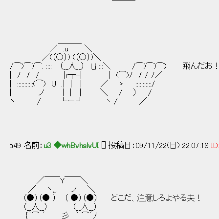
￣￣￣
＿＿＿
／ .u ＼
／(（○）) (（○）)＼
/⌒)⌒)⌒. :::: （__人__） l_j :::＼ /⌒)⌒)⌒) 飛んだお
| / / / |r┬-| | (⌒)/ / / /／
| :::::::::::(⌒) U .| | | ／ ゝ :::::::::::/
| ノ | | | ＼ / ） /
ヽ / └ー.┘ ヽ / ／
549 名前：
u3 ◆whBvhslvUI
[] 投稿日：09/11/22(日) 22:07:18
ID
／￣￣Y￣￣＼
／ ヽ,_. ノ ＼
（●）（● ） （ ●）（●） どこだ、注意しろよやる夫！
（__人__） （__人__）
{｀⌒ ´ 彡 ｀ ⌒´ﾉ