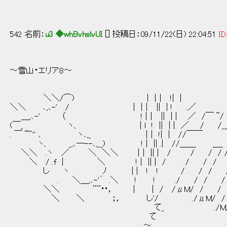
542 名前：
u3 ◆whBvhslvUI
[] 投稿日：09/11/22(日) 22:04:51
ID
～雪山・エリア８～
＼＼/⌒) | |｜ !| |
＼＼ ､,､-' / | |｜ || | ! .／
＿,､-' （ ! |｜ || | | ／ /￣ ~/
(￣_ ヽ、 | l ! || | | ／ / /_＿_
. ￣ ~¨'' ､ ヽ､,_ |｜ !| | //￣￣
ヽ、 _,､―--､,__) ! | || .| //＿＿ ＿_
＼＼ .ヽ ／ ＼ ＼＼ |｜ || | / / / / /._
＼ / .f | ＼ ! | || | / / / / 
し ヽ ﾉ | | ! ! / / / 
. ＼＿,､-'´ .＼ ! ! ./ / / /
＼＼ ¨¨･･， | | / /μM/ / / 
＼ ＼ ；， し'/ ./μM/ / // 
て_ ./M//M//
て / 
～ /M