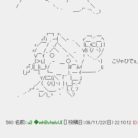
/ -､ } ( ￣¨´
/ ヽ._ __ ＼
｀ --‐'´ ｀ﾞ' 、_.)
ｒ‐┐ r､ ＿ ＿
ｒ「l , -┤ ＼- ､ r'＿｀'´＿ﾍ
ｒ／￣/ ､/＼ ＼ {L._fこ}_ ｣ }
r/ /_ ／＼ ＼ _ V|l 〈/ ヽ〉/
V⌒ｲ ○ -＼ ! ヽ､ ／
_{＞L| , - ＿ ○ ヽ / ｀´ヽ} こりゃひでぇ
r「_}| |l＿ﾄ/ |ll⌒ﾑｲ lj
{_j┘ ￣{. └- ＿ ,!, -- ｲ――… '´
Y/{二{j＼ 「´ {＿_ ｣
_／〈 〈/l_|ヽl | l＿{-､┘
_ｒ┘-＿＼＿_,. - ' |､〈_ ｿ
, '´ L／l__ゝ 丶 ＼ｿ
560 名前：
u3 ◆whBvhslvUI
[] 投稿日：09/11/22(日) 22:10:12
ID