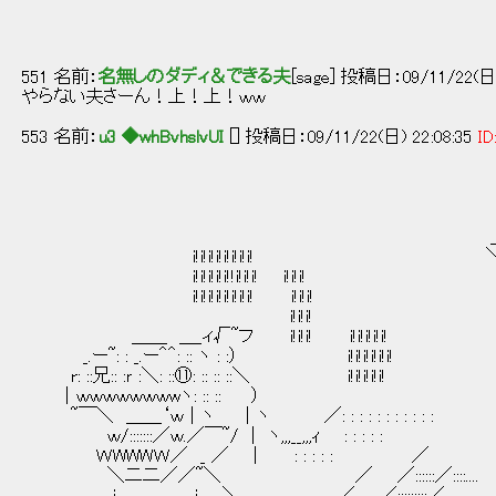
551 名前：
名無しのダディ＆できる夫
[sage] 投稿日：09/11/22(日) 
やらない夫さーん！上！上！ｗｗ
553 名前：
u3 ◆whBvhslvUI
[] 投稿日：09/11/22(日) 22:08:35
ID
＿
i!i!i!i!i!i!i!i! ＼ ＼ ./
i!i!i!i!i!!i!i!i! i!i!i! ＼ ＼
i!i!i!i!i!i!i!i! i!i!i!
i!i!i! /
＿＿ ＿_ィ√~フ i!i!i! i!i!i!i!i! 
_.ー~: : _.ー＾＾: :: ヽ : :） i!i!i!i!i
r: ::兄:: :ｒ :＼: ::⑪: :: :: ::＼ i!i!i
｜ｗｗｗｗｗｗｗwヽ: :: :: 
~￣＼ ＿＿‘ｗ｜ヽ ｜ヽ ／: : : : : : : : : 
ｗ/:::::::／ｗ.／￣~/ | ヽ,,,__,,,ｨ : : : 
ＷWWWＷ／ _ ／ | : : : : : ／
＼二二／／~＼ ／ ／::::::／::::..