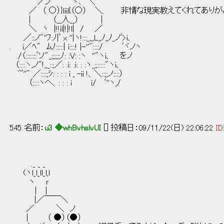
／ノ ヽ､ ＼
／ （ ○）}liil{（○） ＼. 非情な現実教えてくれてあり
| （__人__） |
＼ ヽ |!!il|!|!l| / ／
／::ノ"''ﾌ:ﾉ|ﾞ x ''|ヽ!:::_,,,L,,ﾉ,,ﾉ_ノﾞ>i、
. i／ﾍ" ﾑﾉ:::::| i::::! |-''"::::/ ﾞヾノヽ
/（:::::::ﾞソ"_;;;;;;ﾉ: :V: :ヽ ''"ヽi、 をノ
（::::ヽ,ノ"!,,_::;／: :i: :i: : :ヽ_;;:::::"ヽi、
^ﾞ''" ／::::;ｼ: : : : i , -ii !、＼::;;ノ::::）
（::::ヽへ、: : : i i/ ﾞ''ヽ,/
545 名前：
u3 ◆whBvhslvUI
[] 投稿日：09/11/22(日) 22:06:22
ID
._ _ _
(ヽl_l_ll_l,l
ヽ ｒ
│ |
|／￣￣＼
／ ＼ ノ
| （ ●）（●）