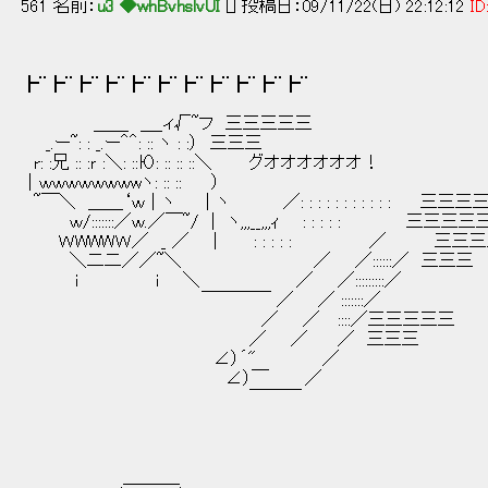
561 名前：
u3 ◆whBvhslvUI
[] 投稿日：09/11/22(日) 22:12:12
ID
┣¨┣¨┣¨┣¨┣¨┣¨┣¨┣¨┣¨┣¨┣¨
＿＿ ＿_ィ√~フ 三三三三三
_.ー~: : _.ー＾＾: :: ヽ : :） 三三三
r: :兄 :: :ｒ :＼: ::Ю: :: :: ::＼ グオオオオオオ！
｜ｗｗｗｗｗｗｗwヽ: :: :: ）
~￣＼ ＿＿‘ｗ｜ヽ ｜ヽ ／: : : : : : : : : : : 三三三
ｗ/:::::::／ｗ.／￣~/ | ヽ,,,__,,,ｨ : : : : : 三三三
ＷWWWＷ／ _ ／ | : : : : : ／ 三三
＼二二／／~＼ ／ ／::::::／ 三三
i i ＼ ／ ／:::::::::／
￣￣￣￣ ／ ／ :::::::／
／ ／ ::::／三三三三三
／ ／ ／ 三三三
∠）´" ／
∠）￣ ／
￣￣￣
＿＿＿_