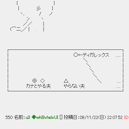
{ }
{ 彡 }
ヽ、 / ノ
.ﾝ ヽ
／／ |
(⌒二_／ | . |
┌────────────────────────┐
│ ○←ティガレックス ......│
│ ＼ │
│ ＼ │
│ ＼ │
│ ＼ │
│ ◎ ◇ △ ＼ ....│
│ カナとやる夫 やらない夫 .....│
└────────────────────────┘
550 名前：
u3 ◆whBvhslvUI
[] 投稿日：09/11/22(日) 22:07:52
ID