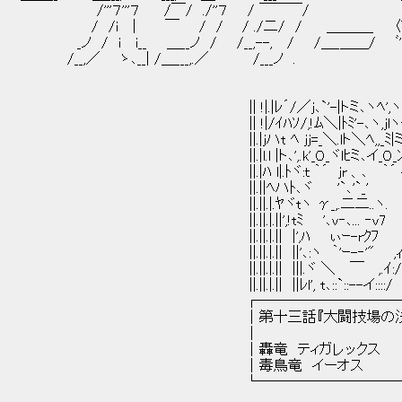
/'''７'''７ /￣/ ./''７ / ￣￣￣/ ヽ .
/ /i | ￣ / / / ./二/ / ＿＿＿_ 〈＾ 、
_ノ / i i__ ＿__ノ / /__,--, / /＿_＿＿/ ﾞ'ﾞﾞﾞl, 
/__,／ ゝ､__| /＿___,.／ /___ノ . ﾞl, .ヽ 
ヽ .ヽ ｀" ｀ｰ'f´r‐､ヽ
.ﾞ‐'" ｀ｰニ-
|| !|.|ﾚ´/／ｊ､`'-|トミ､ヽﾍ',ヽヽ ヽﾍ.
|| !|/ｲﾊｿ/,!ﾑ＼|ﾄﾐ'-､ヽ,ｊlヽt ヽtt､
||.|ｊハt ﾍ jj=_＼.lト＼ﾍ,,_ﾐ|ミ !ハヽ`
||.|l.l |ト､',.k'_０_ヾlﾋミ､イ_０_ﾝ`ｊ､｝ｌ|
||.|ﾊ l|.ﾄヾ:ｔ ｀´ jr 、､ ｀´ ｲﾊ∧ハ
||.||ﾍハﾄ､ヾ '`､'`_' ﾊ|∨ﾘ|
||.||.|.ﾔヾtヽ γ_,.二二..ヽ. jjﾘ;|,',
||.||.|.||',!tﾐ '､v‐､... ‐v7 !',ｲﾘﾉ
||.||.|.|| |',ﾊ ぃｰ-rｸﾌ ./ｊﾊj .
||.||.|.|| ||'､:ヽ ｀'ｰ-‐'" ,ｨi/ j. ,!..
||.||.|.|| |||.ヾ ＼ ￣ ,.ｲ:/ ,ハ! 
||.||.|.|| ||ﾚl', t､::`::--イ::::/ l>y､.
┌────────────
│第十三話『大闘技場の決戦
│ ..
│轟竜 ティガレックス 
│毒鳥竜 イーオス 登場 ..
└────────────