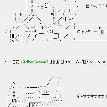
ｉ i il lｌ i i ヽ. __ヽ. ﾄ. Vﾄ. ヽ
| i il ilハ ,ィ化 ', ', ｌ| } } i ﾊ 皆さん
| l li ﾄ. ｀~´ | i l l|ﾉ ,'i li jｰ'
「 「ト､／ ハﾉく ﾘl l i| / l li～ﾍ
| X´ ／ ／ ＼ - ﾘ .i|／ヽ| ん～''
. >、 ＼,.<＿__ ヽ＼ _ ,. ﾍｌliリ _レ～┌──
/ ／>､ .>、ｰ┤ ﾙ'r‐‐く ／￣
/´ 「.i/ ／ >`ーr‐‐┘ _____| 〈 ）「＿_ │満腹メモリー┃|||||||||||||||||||
| |ﾄ r～ _ﾌ メ._ il´ .| ｀
〉く ＼ヽ. ノ.ﾉｒ' ／__7/｀ ￣ V ／ └────
536 名前：
u3 ◆whBvhslvUI
[] 投稿日：09/11/22(日) 22:03:51
ID
／￣ﾞフ
,ヘ＿＿ ノ /
/ﾍ ,:´⌒ヽｰー─ノ二二 ヽ |
/ \ |; ; ; ; ; ; ; ; ; ;.ﾞヽ､(l )ヽ､＿ヽ､
/ \_⊥_＿_; ; ; ; ; ; ;;;; ￣￣; ; ; ; ヽ| ギャオオオオオ
|／|/|/|/|/|/ヽ＿＿＿; ; ; ; ; ; ; ; ; ; ヽ
|/ﾞ´; ; ; ; ; ; ; ;; |/|/|/|/|/｀：ー-´⌒ヽ ﾞヽ