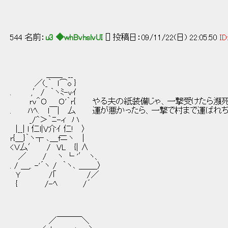
544 名前：
u3 ◆whBvhslvUI
[] 投稿日：09/11/22(日) 22:05:50
ID
＿＿ __
／(_｀ ｌ⌒o }
. ,′/ ｀ヽﾐ-vｲ
rv＾Ｏ Ｏ'｀r{ やる夫の紙装備じゃ、一撃受けたら瀕
. ﾊﾍ. l￣| 厶 運が悪かったら、一撃で村まで運ばれち
_/^＞｀ﾆ-ィ ハ
|__| l 仁l|V介ｲ 仁! 〉
r{＿}｀ヽ┬ ､＿fニヽ |
<Ｖ厶′ / VL {| ∧
／ / ヽ └ '′ ヽ、
. / ＿,. -'´ヽ / ｀ヽ､ ＿＿_〉
Ｙ /｢ /／
{ /-ﾍ /´
／￣￣￣＼