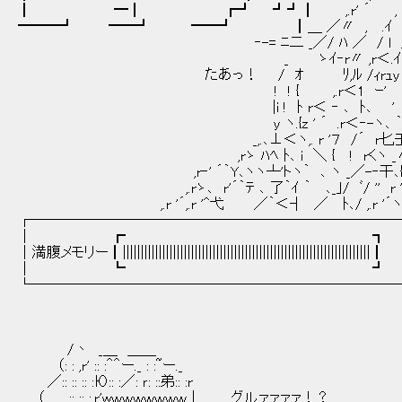
┃ ━┃ ┏┛ ┛┛┃ ,.r' ´ , ｀´
━━━┛ ━━┛ ━━┛ ┃＿ ／〃 , .
‐-= ﾆ二 _／/ ﾊ ／ / l / ,r
_ ゝｲ‐r〃 ,r＜.ｲ イ/ .イﾊ
たあっ！ / ｵ ﾘ,ﾙ /ｨrｭy /r‐/ﾆ
! ! { ,.r＜1 ｰ' ｲ才 
|i ! ﾄ r＜ ‐ ､ ﾄ､ ' ／ 
y ヽ.{z ' ´ .r＜‐-ヽ､ ｀ .イ ,∠´ヽゝ ｭ '
_,.､⊥＜ヽ,. r '７ /´ r匕壬‐'´ ｀ﾃ
,rゝ ﾊﾍ ﾄ､ i ＼ { ! rくヽ _〃 ,. 
,r‐' ´｀Y､ヽヽ┴'トヽ｀ ､ ヽ _／-‐干､
,.rゝ､ r'´｀ﾃ ､ 了｀ｲ ｀ ､_｣/ ﾞ/ '
,.r '´,.r '^弋 ／｀＜┤ ／ ﾄ､/ ,.r '´ヽ
┌───────────────────────────┐
│ ┏ ┓ .....│
│満腹メモリー┃||||||||||||||||||||||||||||||||||||||||||||||||||||||||||||||||||
│ ┗ ┛ .....
└─────────────────────────
/丶 _＿ ＿＿
（: : ,r' :: :＾＾ー._ : :~ー._
／:: :: :: :Ю:: :／: ｒ: ::弟:: :r
（ :: :: :,r'wｗｗｗｗｗｗｗ｜ グルァァァァ！？