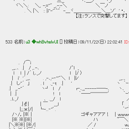
ヽ ヾ 三__￣￣￣｀ヽ､＿,／￣￣ヾ_/￣￣ ヾ ''￣ﾟ
ヾ＼＼: ＼,. -;=''" _
. ＼ |＼ :: |i''-'"`" -＿ヾ＿＿
【注：ランスで突撃してます】
533 名前：
u3 ◆whBvhslvUI
[] 投稿日：09/11/22(日) 22:02:41
ID
.. /⌒i
_,,..､ .| / ,..-､ /`l _
l l | /´ l,､_ノ l |/ 〉
| i' '´_,,、 . ,-､,-‐'''"＼ l |ﾚ' _,,.
.| し''´ 」 . l ._‐t .| ' ヽ ｀
.| ,,.-''´ ヽ┘ l / r‐､,,,-----――-、 ヽ､ 
| .| ! l ｀――''''''''''''''''''''′ ｀ｰ'
..l､_ﾉ ､ .__/ l ／ /´ 
.|ξ| ｜￣ __,l 「 ／ー＾＾: :: 
|;;;ж|/| └-...‐''ﾞ . ｀''":ｒ :＼: ::Ю:
/ヽ/，|※｜ ゴギャアアア！ ｜ｗｗｗｗｗｗｗwヽ: 
|※ ※||※| ハ ~￣＼ ＿＿
|＼※※| |※/| ／ / ｗ/:::::::／