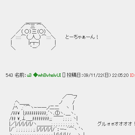
＿＿＿_
／⌒三 ⌒＼
／（ ○）三（○）＼
／::::::⌒（__人__）⌒:::::＼ とーちゃぁーん！
| |r┬-| |
＼ `ー'´ ／
543 名前：
u3 ◆whBvhslvUI
[] 投稿日：09/11/22(日) 22:05:20
ID
／￣ﾞフ
,ヘ＿＿ ノ /
/ﾍ ,:´⌒ヽｰー─ノ二二 ヽ |
/i!i!\ |;i!i!i!i!i!i!i!i!i!i!;.ﾞヽ､①ヽ､＿ヽ､
/i!i! \_⊥_＿i!i!i!i!i!i!i!i!;;; ￣￣; ; ; ; ヽ|
|／|/|/|/|/|/ヽ＿＿＿; ; ; ; ; ; ; ; ; ; ヽ グルォォオオオオ
|/ﾞ´; ; ; ; ; ; ; ;; |/|/|/|/|/｀：ー-´⌒ヽ ﾞヽ