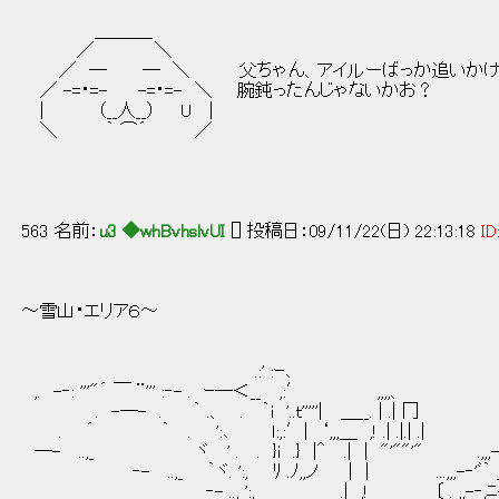
＿＿＿_
／ ＼
／ ─ ─ ＼ 父ちゃん、アイルーばっか追いかけ
／ -=・=- -=・=- ＼ 腕鈍ったんじゃないかお？
| （__人__） U |
＼ ｀ ⌒´ ／
563 名前：
u3 ◆whBvhslvUI
[] 投稿日：09/11/22(日) 22:13:18
ID
～雪山・エリア６～
.:' :ｰ､
,. -‐: '''"´ ￣ ¨''' :‐- . ｰ―＜
. -―- . ｀ .、 . ｀i '..ｔ'''''| ＿_
. ´ ｀ . ':､ ｌ:,:′| ‘,,,＿ ,! .| .|.| .
―- ..,_ ヾ ' . . }i .} |＾ .| | "'""'" .,,,-‐
‐- ..,_ ｀ヾ. ':, ﾘ .ﾉ,,ノ | | ...,,,-‐'ﾞ｀ _,,―''ﾞ,i´ 
‐- ..,_':, .| ,! 〔 ._,,-‐,ﾆ-ｯ 丿 ./ ｀ﾞl、.