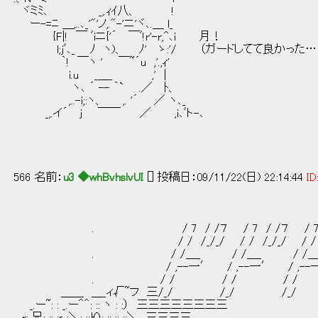
ヾミﾐ､ _,.ｨｲ八、 !
ー-=ﾆ ＿,..､_'"'ノ,."-'ニ'ヾ､.＿ l_
{F|! ￣ ﾞiニ{'´ ￣ﾞ!r'-r,^､i 月！
l;jﾞ､_ ﾉ ヽ)、 ﾉ' ゝ:'/ （ガードしてて良かった…
｀! ￣ヽ ' ￣~´u ,'.,ｨ'
i.u _＿_ ,' |
ヽ､ ´ -- ｀` .／ ﾄ、
,..-i;:ヽ、 ,. '´ ／ ヽ､_
_,.イ´ j ￣￣ ／ ,i､ﾞト-､
566 名前：
u3 ◆whBvhslvUI
[] 投稿日：09/11/22(日) 22:14:44
ID
. / 7 / /７ / 7 / /７ / 7 / /７ /
/ / /_/_/ / / /_/_/ / / /_/_/ ./ 
. / /＿_ / /＿_ / /＿_ /
/ ,--一′ / ,--一′ / ,--一′ / 
. / / / / / / /
＿＿ ＿_ィ√~フ 三/_/ /_/ /_/
_.ー~: : _.ー＾＾: :: ヽ : :） 三三三三三三三三