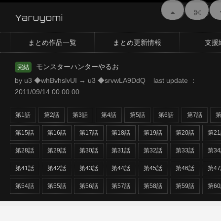
Yaruyomi
まとめ作品一覧
まとめ更新情報
支援
モンスターハンターやるお
完結
by u3 ◆whBvhslvUI → u3 ◆srvwLA9DdQ last update ：
2011/09/14 00:00:00
第1話
第2話
第3話
第4話
第5話
第6話
第7話
第
第15話
第16話
第17話
第18話
第19話
第20話
第2
第28話
第29話
第30話
第31話
第32話
第33話
第3
第41話
第42話
第43話
第44話
第45話
第46話
第4
第54話
第55話
第56話
第57話
第58話
第59話
第6