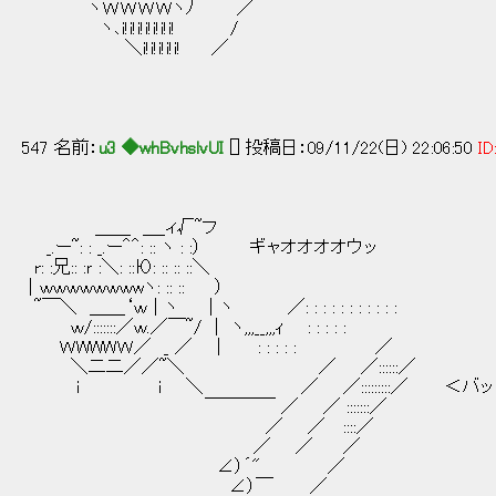
ヽＷＷＷＷヽﾉ ／
ヽ､i!i!i!i!i!i!i! /
＼i!i!i!i!i! ／
547 名前：
u3 ◆whBvhslvUI
[] 投稿日：09/11/22(日) 22:06:50
ID
＿＿ ＿_ィ√~フ
_.ー~: : _.ー＾＾: :: ヽ : :） ギャオオオオウッ
r: :兄:: :ｒ :＼: ::Ю: :: :: ::＼
｜ｗｗｗｗｗｗｗwヽ: :: :: ）
~￣＼ ＿＿‘ｗ｜ヽ ｜ヽ ／: : : : : : : : : : :
ｗ/:::::::／ｗ.／￣~/ | ヽ,,,__,,,ｨ : : : : :
ＷWWWＷ／ _ ／ | : : : : : ／
＼二二／／~＼ ／ ／::::::／
i i ＼ ／ ／:::::::::／ ＜バッ
￣￣￣￣ ／ ／ :::::::／
／ ／ ::::／
／ ／ ／
∠）´" ／
∠）￣ ／