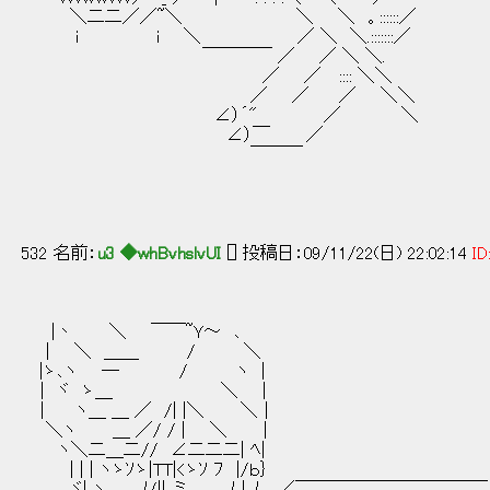
＼二二／／~＼ ＼ ＼ 。::::::／
i i ＼ ／ ＼ ＼.:::::::／
￣￣￣￣ ／ ／ ＼ ＼.
／ ／ :::: ＼＼
／ ／ ／ ＼＼
∠）´" ／ ＼
∠）￣ ／
￣￣￣
532 名前：
u3 ◆whBvhslvUI
[] 投稿日：09/11/22(日) 22:02:14
ID
|丶 ＼ ￣￣~Ｙ～ ､
| ＼ ＿＿ / ＼
|ゝ､ヽ ─ / ヽ |
│ ヾ ゝ＿ ＼ |
│ ヽ＿ ＿ ／ /| |＼ ＼｜
＼ヽ ＿ ／/ / | ＼ ｜
ヽ＼二＿二// ∠二二二| ﾍ|
| | | ヽゝｿゝ|TT|<ゝｿ ﾌ |/ｂ｝