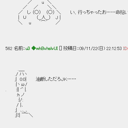
／ u ＼
／ ／ ＼＼
／ し （○） （○） ＼ い、行っちゃったお……命拾い
| ∪ （__人__） J |
＼ u ｀⌒´ ／
562 名前：
u3 ◆whBvhslvUI
[] 投稿日：09/11/22(日) 22:12:53
ID
.＿_
./ ハヽ
;| 0:0| 油断しただろＪＫ……
:|ヽω/
. :|| '^ |.
:h ノ
:|/:
/ |､
;| ､､_､
;|ﾐ| ￣＾＼