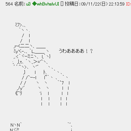
564 名前：
u3 ◆whBvhslvUI
[] 投稿日：09/11/22(日) 22:13:59
ID
ﾐﾌ>､、
｀ヽ丶.
/ l
/ l
,r-(二二ヽ、＿＿
ﾐy'く-､、｀L,＿＿ ヽ うわああああ！？
,.:<｀ヾｰミﾆヽ、 l,｀ヽ}
:, ,},t､ ｀ヽ.,＞='^ヽ、
ﾞ ﾞ ^ヽ>､ ヽ'" 丶､
,} l ﾄ、 ｀丶､
/ /`ｰ-l l~｀丶 ､ ｀丶
/ / ヽ ヽ ｀`7 l
,ﾉy'′ ヽ ヽ l l
《^ﾘ 'i l l l
l l l ｌ
l l l l
NヽN｀ ｀ﾞ､
.、Nヾミ i