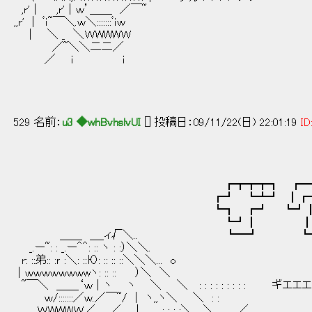
,r'｜ ,r'｜ｗ’＿＿ ／￣~
,,r' | ﾞｉ~￣＼.ｗ＼:::::::ﾞｉｗ
| ＼ _ ＼ＷWWWＷ
／~＼＼二二／
／ i i
529 名前：
u3 ◆whBvhslvUI
[] 投稿日：09/11/22(日) 22:01:19
ID
┏┳┳┳┓ ┏━━
┏┛ ┗┻┛ ┃┏┓
┗┓ ┏┛ ┗┛┃┃ ┏┳
┗┛┃ ┃┃ ┗╋┛
＿＿ ＿_ィ√＼.. ┗━┛ ┗┛
_.ー~: : _.ー＾＾: :: ヽ : :）＼＼.
r: ::弟:: :ｒ :＼: ::Ю: :: :: ::＼＼＼... o
｜ｗｗｗｗｗｗｗwヽ: :: :: ）＼ ＼
~￣＼ ＿＿‘ｗ｜ヽ ヽ ＼ ＼ : : : : : : : : : ギエ
ｗ/:::::::／ｗ.／￣~/ | ヽ,,ヽ＼ ＼ : :
ＷWWWＷ／ _ ／ | : : : :＼ ＼ ／