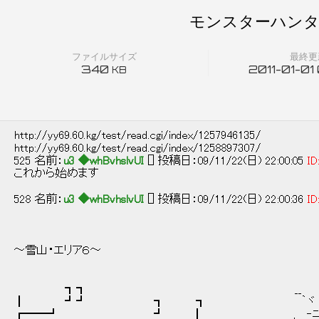
モンスターハンタ
ファイルサイズ
最終更
340
2011-01-01
KB
http://yy69.60.kg/test/read.cgi/index/1257946135/
http://yy69.60.kg/test/read.cgi/index/1258897307/
525 名前：
u3 ◆whBvhslvUI
[] 投稿日：09/11/22(日) 22:00:05
ID
これから始めます
528 名前：
u3 ◆whBvhslvUI
[] 投稿日：09/11/22(日) 22:00:36
ID
～雪山・エリア６～
┓┓ __
┃ ┛┛ ┓ ┓ ｀ヾ ､
┏━━┛ ┛ ┃ , ‐ﾆヽヾ 