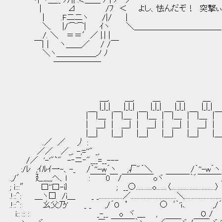
ヾ| ヽ＿__ ﾉ/|| .ミ＿＿ ﾉ | ﾉ ／￣￣￣￣￣￣￣￣￣￣￣
| ⊿ /ﾌ ＜ よし、怯んだぞ！ 突撃ぃぃ
| .F二二ヽ /|/ ｜
＼. |/⌒⌒| ｲヽ ＼＿＿＿＿＿＿＿＿＿＿＿
/. ＼ ＝＝′／ |.| |
￣|｜ ヽ＿＿／ / /￣
＼ヽ＿＿＿＿＿ノ ﾉ
───―――
＿, ＿, ＿ ＿ ＿ ＿
|_|_| |_|_| |_|_| |_|_| |_|_| |_|_| 
|￣|＿ |￣|＿ |￣|＿ |￣|＿ |￣|＿ |￣|＿ 
| ＿| | ＿| | ＿| | ＿| | ＿| | ＿| 
|＿| |＿| |＿| |＿| |＿| |＿| 
.／ ／ 
／／ ／_,. -;
/／ '-'"`" -‐ニ‐"
:/ﾚ ,ｲﾙｲ一-、-_ /｀''-w´ヽ ,√"´＼ /｀''-w
.,/′ 廴,,,,,,ヘ、l :￣￣0￣/￣￣￣￣oヾ ￣￣￣｀゛
; i:::″ 口''口-i} ; __○...........o.......〈..............................〉 ....................
.!::^: ＿ヽ□ /i＿ _ _................／...............................＼.............................／.....
.!::^: 幺父乃' _ _ ,/´O ﾟ ○ ﾞ｀'i､ 
i:: :: : _-__ o ヾ ＿ ,