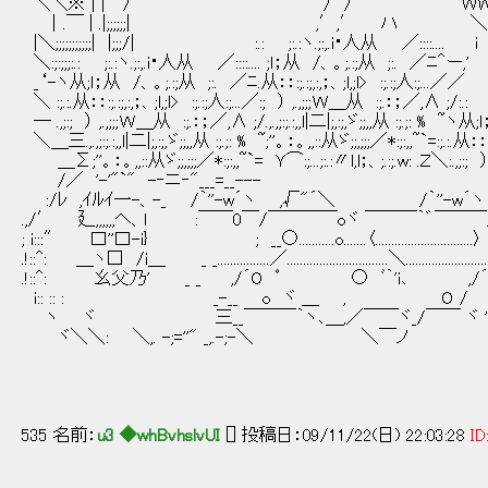
＼＼※ | |￣/ / / ＷWWWＷ／
｜.￣ | .|;;;;;;| ,′,′ ハ ＼二
|＼;;;;;;;;;;;| |;;;/| :.: ;:.:ヽ.;:,.i・人从 ／:::
＼:;:;;;:.: ;:.:ヽ.;:,.i・人从 ／::::.... ;ｌ；从 /、。;.:;从 ;:.
_‘-ヽ从;ｌ；从 /、。;.:;从 ;:. ／ﾆ.从：：:;.:;,:,；、;l,;l> :;.:
＼ :;.:.从：：:;.:;,:,；、;l,;l> :;.:;人:;...／:; ） ,.,;;;Ｗ＿从 :;.：；／,∧ ;/:.:
― .,;:; ） ,.,;;;Ｗ＿从 :;.：；／,∧ ;/.,.,;:;.:,,l|二|;,:;,ゞ;;,,从 :;.;: 
＼＿三.,.,;:;.:,,l|二|;,:;,ゞ;;,,从 :;.;: % ~;''。：。,,::从ゞ;;,;;;／*:;:,,~`=:;.:.从：：:;
＿Σ;''。：。,,::从ゞ;;,;;;／*:;:,,~`= Ｙ⌒:;...;:.:〃l,l；、;.:;.w: .Ｚ＼:.,;
/／ '-'"`" -‐ニ‐"
:/ﾚ ,ｲﾙｲ一-、-_ /｀''-w´ヽ ,√"´＼ /｀''-w´
.,/′ 廴,,,,,,ヘ、l :￣￣0￣/￣￣￣￣oヾ ￣￣￣｀゛
; i:::″ 口''口-i} ; __○...........o.......〈..............................〉 ....................
.!::^: ＿ヽ□ /i＿ _ _................／...............................＼.............................／.....
.!::^: 幺父乃' _ _ ,/´O ﾟ ○ ﾞ｀'i､ 
i:: :: : _-__ o ヾ ＿ ,
ヽ ヾ 三__￣￣￣｀ヽ､＿,／￣￣ヾ_/￣￣ ヾ ''￣ﾟ
ヾ＼＼: ＼,. -;=''" _
535 名前：
u3 ◆whBvhslvUI
[] 投稿日：09/11/22(日) 22:03:28
ID