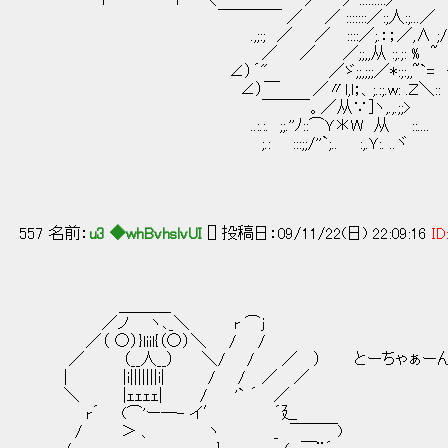
i i ＼ ／ ／:::::::::
￣￣￣￣ ／ ／ :::::::／:;人:;...／
.,;:; ／ ／ ::::／;.：；／,∧ ;/
／ ／ ／;;,,从 :;.;: % ~
∠）´" ／ゞ;;,;;;／*:;:,,~`= ＜やら
∠）￣ ／〃l,l；、;.:;.w: .Ｚ＼::
￣￣￣。／从∵]ヽ,.,.;;>
..:.:. ;;.''ﾉ::⌒Ｙ＊W 从 ::....
;.: :::;;/''`;.. :,.Ｙ:. ..ヾ
557 名前：
u3 ◆whBvhslvUI
[] 投稿日：09/11/22(日) 22:09:16
ID
＿＿＿_
／ノ ヽ､_＼ r ⌒j
／（ ○）}liil{（○）＼ / /
／ （__人__） ＼/ / ／ ） とーちゃぁー
| |i|||||||i| / / ／ ／
＼ |ｪｪｪｪ| / '` ´ ／
r´ (⌒'ー―- イ′ ´廴
/ ＞ 、 ヽ _ ￣￣￣)