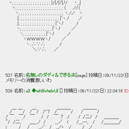
ヽ; ; ; ; ; ; ; ; ; ; ; ; ; ; ; ; ; |/|/|ﾉ|ﾉ/ ヽ_,| .
ヽ; ; ; ; ; ; ; ; ; ; ; ; ; ; ; ; ; ; ; ; ; （ ノﾉ（
ヽ; ; ; ; ; ; ; ; ; ; ; ; ; ; ; ; ; ; ; ; ヽノノ ヽ
.|; ; ; ; ; ; ; ; ; ; ; ; ; ; ; ; ; ; |ﾞヽ.ﾉ ノ
.|; ; ; ; ; ; ; ; ; ; ; ; ; ; ; ; |ﾞヽﾉ /
ヽ; ; ; ; ; ; ; ; ; ; ; ; ; ; |ﾞヽﾉ ／
ヽ; ; ; ; ; ; ; ; ; ; |ﾞヽﾉ ノ
ヽＷＷＷＷヽﾉ ／
ヽ､∴∵∴ /
＼∵∴ ／
537 名前：
名無しのダディ＆できる夫
[sage] 投稿日：09/11/22(日) 
メモリーの消費激しいわ
539 名前：
u3 ◆whBvhslvUI
[] 投稿日：09/11/22(日) 22:04:16
ID
./￣ ￣/ /￣/ ./''７ /￣￣￣/ /￣￣￣/
/ ￣ ￣/ ￣ / / ..￣ .ﾌ ./. / ./二/ / ＿＿＿_
~/ /二,´ ＿__ノ / __／ ( /_
i＿＿__/ /＿___,.／ /___,.ノゝ＿/ /___ノ . 