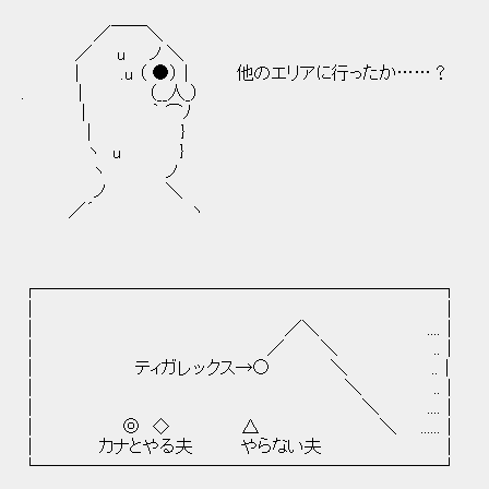
／￣￣＼
／ u ノ ＼
| .u （ ●） | 他のエリアに行ったか……？
. | （__人_）
| ｀ ⌒ﾉ
| }
ヽ u }
ヽ ノ
ノ ＼
／´ ヽ
┌───────────────────────┐
│ │
│ ／＼ ....│
│ ／ ＼ ..│
│ ティガレックス→○ ＼ ..│
│ ＼ ..│
│ ＼ ....│
│ ◎ ◇ △ ＼ ......│
│ カナとやる夫 やらない夫 │
└───────────────────────┘