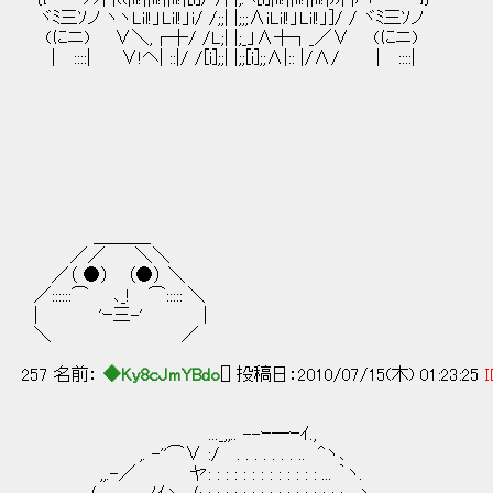
ヾﾐ三ｿノ ヽヽLil!」Lil!」i/ /;;| |;;;∧iLil!」Lil!」]/ / ヾﾐ三ｿノ
(にニ) ∨＼,┌┼/ /L;| |;_」∧┼┐_／∨ (にニ)
| ::::| ∨!ヘ| ::|/ /[i];;| |;;[i];;∧|:: |/∧/ | ::::|
＿＿＿_
／／ ＼＼
／（ ●） （●） ＼
／::::::⌒ ､_! ⌒::::: ＼
| 'ｰ三-' |
＼ ／
257 名前：
◆Ky8cJmYBdo
[] 投稿日：2010/07/15(木) 01:23:25
I
..._,,.. --ｰ―ｰｲ.,
,. -''⌒∨ :/ . . . . . . . .. ^ヽ､
,,.-／ ヤ: : : : : : : : : : : : : ... ｀ヽ.