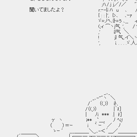
;ﾊ./.j j／/／ "⌒ヾ'ﾘ 
聞いてましたよ？ ｒ:‐-{i ﾊ u ､ / | /j
{ : : |', {>､ ､ｰｧ ,.'ィ7:ソ : :
ゞ=:ﾉﾍ､{ﾄ=ぅ ､__ ィﾁ:ヽj./:
(;ィ ⌒ヽj气. ', /ヽ、: 'ﾚ´
,' i}气 ＼ [二].} !:ゞ
! j} 气,.イ＼ヽ|￣|}ヽ.
', i. . . . .ゞ.人ﾉヽﾉ ,
_,､_
,,､-''"ヽ ＼
/´ （(_)） iﾄ、
/（(_)） |｀i!〕
| ﾉi *** .| i!]
γ ヽ i** _`＿, ﾉ ﾍi;!
（ ）＝ｰ i ` ｰ ´ ／ ﾉ
ゝｰ ′ ___＿＿＿＼_,､-＜´＿／＿＿＿
/´￣￣￣＼ |┌─‐─ ┬‐ー─－‐┬──