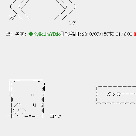
／ ／／￣ ｀ ⌒ ´￣＼＼ ＼
（ <／ ＼ﾉ ）
＼ ＼ ／ ／
ﾝｸﾞ ＼ ＼ ／ ／
ﾝｸﾞ
251 名前：
◆Ky8cJmYBdo
[] 投稿日：2010/07/15(木) 01:18:00
I
＿＿＿＿＿＿＿
|ｉ:¨￣ ￣¨.: i
|i: :i| ）⌒⌒⌒⌒⌒⌒⌒⌒⌒⌒
.|i: u :i| ） ぷっはーーー
|i :i| ）
| ／ﾍ U :i| ⌒⌒⌒⌒⌒⌒⌒⌒⌒
|〈｀/´｀> :i|
─|-｀ー´＝=＝一 | ゴトッ