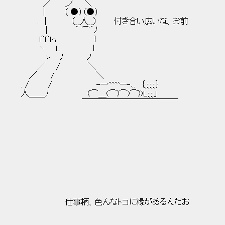
／ _ノ ＼
| （ ●）（●）
. | （__人__） 付き合い広いな、お前
| ｀ ⌒´ﾉ
.ｌ^l^lｎ }
.ヽ L }
ゝ ﾉ ノ
／ / ＼
／ / ＼
. / / -一'''''''ー-､. ｛;;;;;;;｝
人＿＿ﾉ (⌒＿(⌒)⌒)⌒))L;;;;」
￣￣￣￣￣￣￣￣￣￣￣￣
＿＿＿
／ 
／─ ─
／ （●） （
仕事柄、色んなトコに縁があるんだお | 
＼ ⊂ ヽ
| | '､＿ ＼