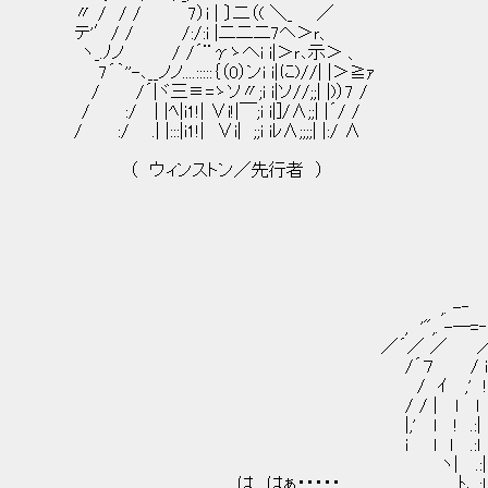
〃 / / / 7）i | 〕二（( ＼_ ／
テ'′/ / /:/:i |二二二7ヘ＞ｒ、
ヽ_.ﾉノ / /´¨γゝへi i|＞ｒ､示＞ 、
7´｀''-､__ノノ....:::::｛（0）ンi i|に)//| |＞≧ｧ
/ /´|ヾ三≡=ゝソ〃;i i|ソ//;;| |)）7 /
/ :/ | |ﾍ|i1!| ∨i!|￣;i i|]/∧;;| |´/ /
/ :/ .| |:::|i1!| ∨i| ;;i iﾚ∧;;;;| |:/ ∧
（ ウィンストン／先行者 ）
_
,. -‐ ‐-
, '",. -─=‐ 
／´／ ／ ／ / ヽ 
/´７ / i /! i :.:`
/ ｲ ,' ! l / l l _ :.:.:',
/ / | l l _| 斗!'´! !ヽ ~::T!ｰ:
|,' l ! .:| ﾄ|,ｨ=＝ﾐ ! ケ＝ｫ
ｉ ｌ l .:l ヾ {;;ﾞｰ_ｿ ＼| !.;;ﾞン '~ ﾚ
ヽ| .:| | ´ ｀ u | l/_／:
は、はぁ・・・・・ ﾄ､ :l l ｀ l |: :!