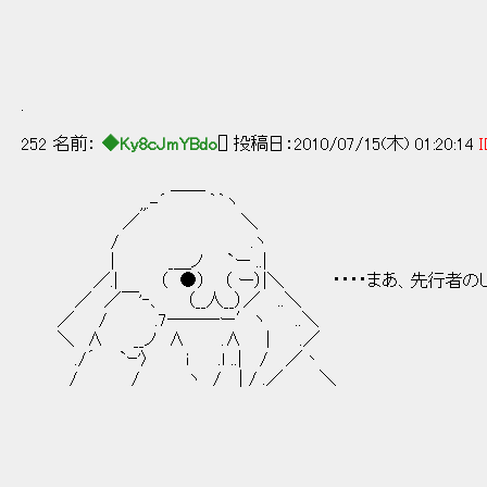
.
252 名前：
◆Ky8cJmYBdo
[] 投稿日：2010/07/15(木) 01:20:14
I
＿＿
,,.-´ ｀｀ヽ
／ ＼
/ .ヽ
| _＿ノ `ー ..|
／.| （ ●） （ ー）|＼ ・・・・まあ、先行者の
／ ／￣'‐、 （__人__）／ ..＼
／ / .7───ー′ヽ ..＼
＼ ∧ __ノ ∧ .∧ | .／
./´ `ｰ'〉 i .ｌ ..| / ／丶
/ / ヽ / | / .／ ＼