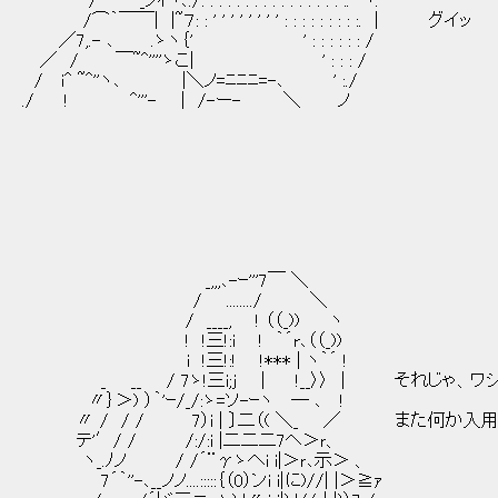
/ _ノｲヽ､./: : : : : : : : : : : : : : : : :. ヽ.
/⌒｀￣￣| |~７: : ' ' ' ' ' ' ' ' : : : : : : : : :. | グイッ
／7,.- ､ .ゝヽ｛' ' : : : : : : /
／ / ￣~^''''ゝこ| ' : : : /
/ i^ ~^''ヽ､ |＼ノ=ﾆﾆﾆ=-､ ' :./
./ ! ^'''- | /-ー- ＼ ノ
_,,,､-ｰ'''7￣ ＼
/ ......../ ＼
/ ____, ! （（_)) ヽ
! !三!:i ! ｀´r､（（_))
i !三!:! !*** | ヽ｀´ !
_ __ / 7ゝ!三i;j | !__〉〉 | それじゃ、
〃｝＞) ）｀'ｰ/_/:ゝ=ソ-ｰヽ ─ ､ !
〃 / / / 7）i | 〕二（( ＼_ ／ また何か入
テ'′/ / /:/:i |二二二7ヘ＞ｒ、
ヽ_.ﾉノ / /´¨γゝへi i|＞ｒ､示＞ 、
7´｀''-､__ノノ....:::::｛（0）ンi i|に)//| |＞≧ｧ