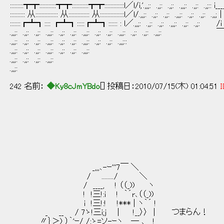
:::::::::┳┳:::::::::::┳┳:::::::::::┳┳:::::::::::::l／l/i,'.,,;: .,;: .,;:
:::::::::: 从::::::::::::::: 从:::::::::::::: 从::::::::::::::::l／l/.,,;: .,;: .,;: .,,
:::::::┏┻┓:::: ┏┻┓:::::┏┻┓:::::: : l／.,,;: .,;: .,;: .,,;: .,
.,,;: .,;: .,;: .,,;: .,;: .,;: .,,;: .,;: .,;: .,,;: .,
.,,;: .,;: .,;: .,,;: .,;: .,;: .,,;: .,;: .
.,,;: .,;: .,;: .,,;: .,;: .,;: .,,;:
.,,;: .,;: .,;: .,,;:
.,,;:
242 名前：
◆Ky8cJmYBdo
[] 投稿日：2010/07/15(木) 01:04:51
I
,,
―ｰｭ ..-
│ ! ＼_｀ゝ､
│ ! `ｰ'´ `' 
│ ﾞ''ｰ-..__
│ ┌-..,, ´
_,,,､-ｰ'''7￣ ＼ │ !
/ ......../ ＼ │ ! .....
/ ____, ! （（_)) ヽ │ 
! !三!:i ! ｀´r､（（_)) '
i !三!:! !*** | ヽ｀´ !
_ __ / 7ゝ!三i;j | !__〉〉 | つまらん！
〃｝＞) ）｀'ｰ/_/:ゝ=ソ-ｰヽ ─ ､ !