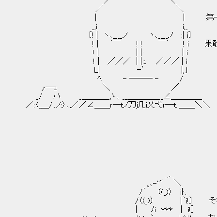
／ ＼
／ ＼
| | 第一次世界大戦は良
_,i i,_
〔! | ヽ､____ノ ヽ､____ノ :| i〕
! | ｀￣ ! ! ￣´ ! i 果敢に空を飛
! | | |:. | i
! | ／／／ | |::.. ／／／ | i
L| ｰ′ |,」
ﾍ - ─── - /
,ｒ―ｭ ＼ ／
_/ ハ __＿＿＿_,ゝ、__＿＿＿＿__∠＿＿＿＿ |
／:〈_＿/..ノ:〉､,／／∠＿＿ｒ―ｔノ刀ｊ几i乂弋r―t..＿＿＼＼ 
_,､_
,,､-''" ＼
/´ （(_)） iﾄ、
/（(_)） |｀i!〕 それが今や
| ﾉi *** | i!]