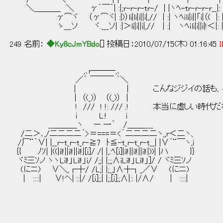
＼_＿＿＿ ＼ γ´￣｀| :|;r-r-r-tr-/ | |ヽﾍ-tr-r-r-r
γ⌒ヾ （γ⌒ヾ| :|)）li|li|i||i|,// | :| ヽﾍｉli|i||「i|（(
ゝ___ソ ヾ.___ソ| :|＞li|i||i|,// | :| ヽﾍｉli|i||i|!＜|: 
249 名前：
◆Ky8cJmYBdo
[] 投稿日：2010/07/15(木) 01:16:45
I
,､r───,､
／´ ￣￣￣ ｀＼
| | こんなジジイの話も、ろくに聞い
| （(_)） （(_)） |
! /// ! !: /// .! 本当に虚しい時代だ
i L:! i
__＿＿＿ヽ ー 一｀ /＿＿____
/二＞､,/二二二二｀>＝===＝<´二二二二ヽ,,r＜二ヽ、
/厂¨｀∨| |__r-t_r-t_r-≧7 ﾄ≦-t_r-t_r-t__| |∨´¨￣ヽ,i
｛{ ﾉｿ| |((|il!||il!||il!|[i]/ /| |,.ﾍ[i]|il!||il!||il!|))| |ハ }｝
ヾﾐ三ｿノ ヽヽLil!」Lil!」i/ /;;| |;;;∧iLil!」Lil!」]/ / ヾﾐ三ｿノ
(にニ) ∨＼,┌┼/ /L;| |;_」∧┼┐_／∨ (にニ)
| ::::| ∨!ヘ| ::|/ /[i];;| |;;[i];;∧|:: |/∧/ | ::::|