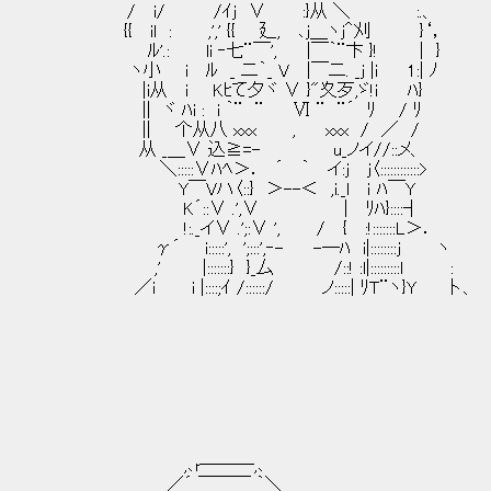
/ i/ /ｲj ∨ :}从 ＼ :.、
{{ il : ,',' {{ 廴, ､j＿ヽj＾刈 }‘，
ﾙ'.: li ‐七¨￣', |￣｀¨卞 }! | }
ヽ小 i ﾙ _ 二｀_ V |￣二. _j |i 1:| ﾉ
|i从 i Kﾋて夕ヾ ∨ }"夊歹,ゞ!i ﾊ} 
|| ヾ ﾊi : i ｀¨ ¨ Ⅵ ¨ ¨´ ﾘ / ﾘ
|| 个从八 xxx , xxx / ／ /
从 _＿∨ 込≧=- u_ノイ//::メ、
＼:::::∨ﾊﾍ＞． ´ ｀ イ:j j〈::::::::::::>
Y￣Vハ〈::} ＞--＜ ,i._l ｉ ﾊ￣Y
K´::∨ .',∨ | ﾘﾊ}::::┤
!:._イ∨ .';:∨ ', / { :!:::::::L＞．
γ´ i:::::', ';:::',‐- -―ﾊ i|::::::::j ヽ
,' |:::::::} }_厶 /::! :l|:::::::::l :
／i i |::::;ｲ /::::::/ ノ:::::| ﾘＴ¨ヽ}Y 卜、
,､r───,､
／´ ￣￣￣ ｀＼