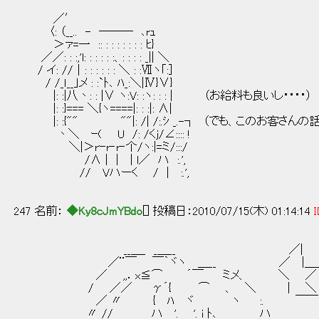
／′
〈: （__.. - ―── ､rｭ
＞ァ=一 :: : : : : : : : ﾋ}
／／: : :,'l: : : : : :、: : : : _|| ＼
/ イ: //│: : : : : : ＼ : :Ⅶヽ｢:］
/ /_ｌ__｣メ : :`ﾄ､ ﾊ_:＼|Ⅳ}∨}
|: :|八丶: : |∨ ヽ:V: :ヽ: : : | （お給料も良いし・・・・）
|: :}=== ＼{ヽ====|: : :|: ∧|
|: :{"" ""|: /| /:.ｼ _.-┐ （でも、このお
丶＼ ｰ( U /: /くj/∠:::: ! 
＼|＞rｰr‐r‐个/ヽ:
/∧ | | | l／ ハ :.'
// Vハーく / 
／MMMMMMMMM
247 名前：
◆Ky8cJmYBdo
[] 投稿日：2010/07/15(木) 01:14:14
I
__＿_ _＿__ ／|
／¨￣ ￣｀ヾヽ ＿__ ／ |＿
／ ,,．x≦⌒ ´￣ ミメ、 ＼ ／
/ ／／ γ´{ ⌒ 、 ＼ | ＼
／ 〃 { ﾊ ヾ ヽ :. ￣￣
〃 // ハ '. '. i ﾄ､ ハ