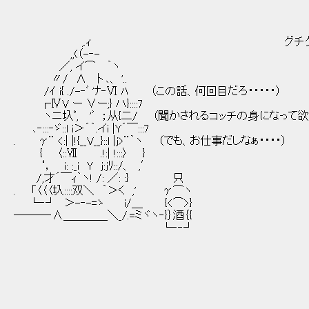
グチ
,.ｨ グチグ
,,(（-‐- 
／, イ⌒ ｀ヽ
〃/ ∧ 卜､、 '.. グ
/ｲ i{ ./-‐ﾞ 'ﾅ‐Ⅵ ﾊ （この話、何回目だろ・・・・・）
┌ⅣV ー ∨ー;} ハ}::::7
ヽニ圦ﾟ, 'ﾞ ；从{二/ （聞かされるコッチ
､‐:::‐ゞ::l i＞´｀.イi |Y´￣:::7
. γ¨ <:| |!{__V__}::l |j>¨｀ヽ （でも、お仕事
{ 〈::Ⅶ .!:| !:::〉 }
‘， i: :_i Y j:jﾘ::/、 ,′
/,才´￣ｨ｀ヽ! /: ／: :} 
. 「〈〈〈圦::::双＼ ｀＞く 
└‐┘ ＞-‐-=ゝ i/＿ {<⌒>}
―――‐∧＿＿＿＿＼_/.=ミ
└‐‐┘