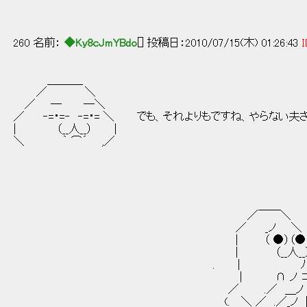
| |＿＿＼ 
＼ ＿＿＿
260 名前：
◆Ky8cJmYBdo
[] 投稿日：2010/07/15(木) 01:26:43
I
＿＿＿_
／ ＼
／ ─ ─＼
／ ‐=・=‐ ‐=・= ＼ でも、それよりもですね、やらない夫
| （__人__） |
＼ ｀ ⌒´ ,／
／￣￣＼
／ _ノ ＼
| （ ●）（●
| （__人__） 先に言
. | ﾉ
| ∩ ノ ⊃ マイスイートシスタ
／ .／ ＿ノ
(. ＼ ／ .／_ノ 