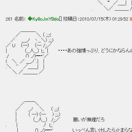
＼ “ ／_＿_| 
. ＼／ ＿＿＿ 
261 名前：
◆Ky8cJmYBdo
[] 投稿日：2010/07/15(木) 01:29:52
I
＿＿＿_
／ ＼ （ ;;;;(
／ ＿ノ ヽ__＼) ;;;;)
／ Ｕ （─） （─ /;;／
| （__人__） l;;,´| ・・・・あの強情っぷり、どうにかなら
./ ∩ ノ)━・'／
( ＼ ／ ＿ノ´.| |
.＼ " ／＿＿| |
＼ ／＿＿＿ ／
／￣￣＼
／ _ノ ＼ （ ;;;;(
| （ ─）（─ ) ;;;;)
| （__人__） /;;／ 悪いが無理だろ
. | ﾉ l;;,´
| ∩ ノ)━・' いっぺん言い出したら止まらない