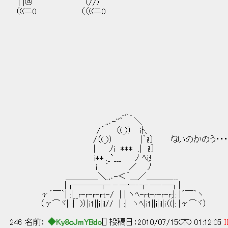
| |＠ (//)
（((ニ0 （（((ニ0
_,､_
,,､-''" ＼
/´ （(_)） iﾄ、
/（(_)） |｀i!〕 ないのかのう・・・・・ワシ
| ﾉi *** .| i!]
i** ._`___ ﾉ ﾍi;!
i ´ ／ ﾉ
＿＿＿＿＼_,､-＜´＿／＿＿＿___
|┌───┬‐－─ー‐┬ ─‐─┐|
γ´￣｀| :|__r-r-r-rt-/ | | ヽﾍ-rt-r-r-r;|: |´￣｀ヽ
（γ⌒ヾ| :| )）|i1||i|il// | :| ヽﾍ|i1||i|il|i（(|: |γ⌒ヾ）
246 名前：
◆Ky8cJmYBdo
[] 投稿日：2010/07/15(木) 01:12:05
I