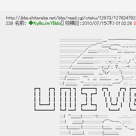
http://jbbs.shitaraba.net/bbs/read.cgi/otaku/12973/12763479
239 名前：
◆Ky8cJmYBdo
[] 投稿日：2010/07/15(木) 01:02:26
I
:::::::::::::::::::::::::::::::::::::::::::::::_,,,..---―――---､,,,::::::::::::::::
::::::::::::::::::::::::::::::::;;:-‐'"^;;;;;;;;;;-―-､,;.:,;:.;:;:.;:; ｀ー-､:::
::::::::::::::::::::::::::／;;;;;;;;;,:::::::::::::~''''''';;;;; ;;;;,,,,.,,,...'' ..::::;;;
::::::::::::::::::::／;;;;;;;;;;;;:::::::::::::::::::::::;;: ;; .:.:.:.:/､ :.: .
::::::::::::::／;;;;;;;;;;;;;;;;;,:::::::: : :::.:r;:::::.,-､:::::,/ ^､/: ::::::::::
:::::::::::/;;;;;;;;;;;;;;;;;;;;;;;;;,,,:::::ｒ;;;;/:::: ﾏ,､:::::ｰ!:.:::::::::... .... :
:::::::::i;;;;;;;;;;;;;;;;;;;;;;;;;;;; ;;,,ﾟ!i,r':::::::::::ﾞl::::::::::::: : '';'.
:::::;lﾞ;;;;;;;;;::::: ''''';; ;;;; ;;;;;;;;,,,,. ,,,.. ﾞl::::::::::' ...::.... 
::::l ;;;;;;;;;;;,, ''';;;;;;;:;:;:;,;:.;:.:,:;.:,;;,,,-―'´::::: :......:::::::::::::
┏┓ ┏┓ ┏━┓┓ ┏━━┓ ┏┓ ┏┓┏━━
┃┃ ┃┃ ┃┃┃┃ ┗┓┏┛ ┃┃ ┃┃ ┃┏━
┃┃ ┃┃ ┃┃┃┃ ┃┃ ┃┃ ┃ ┃..┃┏━
┃┗━┛┃ ┃┃┃┃ ┏┛┗┓. ┃┗┛┃ ┃┗━┓
┗━━━┛ ┗┛━┛ ┗━━┛ ┗━┛ ┗━━┛.┗
:::::l ''';;;;;;;;;;;l::::::::::::ヽl::::::::::: ....::::::.....: : : : : : : :: : 
::::::l ;;;;;;;;;;;l:::::::::::::::::::::ｒ'"^～--､::::::::::. : :: 
::::::::l;;;;;;;;;;;;;::l::::::::::::::::::::::l;;;;;;;;,, ;;;;;;
:::::::::::l ;;;;;;;;;;;,l, ::::::::::::::::l;;;;;;;;;;;;;;