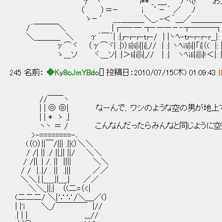
γ ヽ i** _`＿, ﾉ ﾍi;! お上は『老
（ ）＝ｰ i ` ｰ ´ ／ ﾉ
ゝｰ ′ ___＿＿＿＼_,､-＜´＿／＿＿＿
/´￣￣￣＼ |┌─‐─ ┬‐ー─－‐┬──
＼_＿＿＿ ＼ γ´￣｀| :|;r-r-r-tr-/ | |ヽﾍ-tr-r-r-r
γ⌒ヾ （γ⌒ヾ| :|)）li|li|i||i|,// | :| ヽﾍｉli|i||「i|（(
ゝ___ソ ヾ.___ソ| :|＞li|i||i|,// | :| ヽﾍｉli|i||i|!＜|: 
245 名前：
◆Ky8cJmYBdo
[] 投稿日：2010/07/15(木) 01:09:43
I
//￣￣ヽ
| | ◎ ◎| なーんで、ワシのような空の男が地上で
| | * ゝ ,|
ヽヽ ＝ / こんなんだったらみんなと同じように空飛
>-========-､
(（()）||￣/||| .||(）＼＼
/ /| || ./ ||,|| ||/ ＼＼
/ /||. | /. || |||| ＼＼
/ / |..|/ . || .||| ／／
＼＼.|.|____,||___,| ／／
＼＼_||;| （(二=（<|
(二二二/ ＼|∵∵/＼＿／(）
| |'i ＼_/￣￣￣￣ |//
.| | | ,,,,//