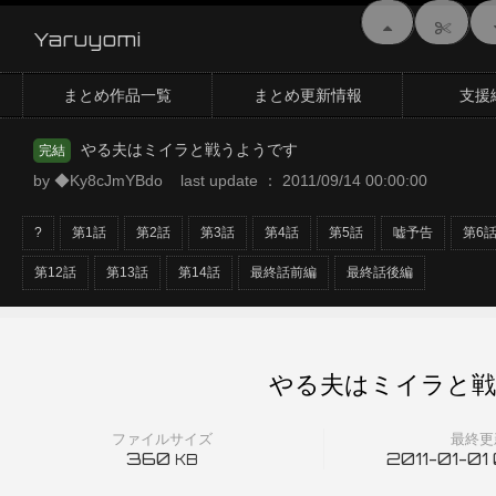
Yaruyomi
まとめ作品一覧
まとめ更新情報
支援
やる夫はミイラと戦うようです
完結
by ◆Ky8cJmYBdo last update ： 2011/09/14 00:00:00
?
第1話
第2話
第3話
第4話
第5話
嘘予告
第6
第12話
第13話
第14話
最終話前編
最終話後編
やる夫はミイラと戦
ファイルサイズ
最終更
360
2011-01-01
KB