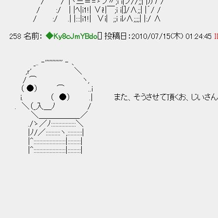
/ /´|ヾ三≡=ゝソ〃;i i|ソ//;;| |)）7 /
/ :/ | |ﾍ|i1!| ∨i!|￣;i i|]/∧;;| |´/ /
/ :/ .| |:::|i1!| ∨i| ;;i iﾚ∧;;;;| |:/ ∧
258 名前：
◆Ky8cJmYBdo
[] 投稿日：2010/07/15(木) 01:24:45
I
_.. ‐'''''''''''' ‐ ､
,ｒ' ＼
/ ⌒ ヽ,
（ ●） ⌒ ..i
i. （ ●） .| また、そうさせて頂くお、じいさん
. ＼（_入＿ﾉ /
＼＿＿＿＿＿_／
./ゝ／ﾉ:::::::::::::::::＼
|ﾉ/／::::::::::ヽ,::::::::::|
|^::::::::::::::::::::::|:::::::::|
|^::::::::::::::::::::::|:::::::::|