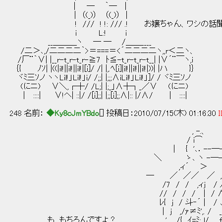
| ― ｀― |
| （(_)） （(_)） |
! /// ! !: /// .! お嬢ちゃん、ワシの話
i L:! i
__＿＿＿ヽ ─ ─ /＿＿____
/二＞､,/二二二二｀>＝===＝<´二二二二ヽ,,r＜二ヽ、
/厂¨｀∨| |__r-t_r-t_r-≧7 ﾄ≦-t_r-t_r-t__| |∨´¨￣ヽ,i
｛{ ﾉｿ| |((|il!||il!||il!|[i]/ /| |,.ﾍ[i]|il!||il!||il!|))| |ハ }｝
ヾﾐ三ｿノ ヽヽLil!」Lil!」i/ /;;| |;;;∧iLil!」Lil!」]/ / ヾﾐ三ｿノ
(にニ) ∨＼,┌┼/ /L;| |;_」∧┼┐_／∨ (にニ)
| ::::| ∨!ヘ| ::|/ /[i];;| |;;[i];;∧|:: |/∧/ | ::::|
248 名前：
◆Ky8cJmYBdo
[] 投稿日：2010/07/15(木) 01:16:30
I
, -.、
/ i⌒
| { '､．--―-. . 
＼ ゝ､ ヽ -―- ､ ...
,ィ´ ＞ ｀ヽ 
― ／ ／／ ／ , i 
/7 / / ,ィj / ﾉ Ｕ ',
// / / / | / ∧ ! }
ﾚ{ j / 斗‐´ | / ､ﾍ、 .l ﾘ 
| j ,/ｧ≠ﾐ',. / _｀ヽｰl 
も、もちろんですよ？ ', /{ ,,ｲ=ﾐ; l/ fΞﾐ