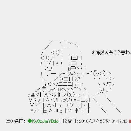
／￣ヽ'''ｰ-､,,,_
／ i........ ヽ
/ ((_）） ! ,____ ヽ お前さんもそう思わ
((_））､r｀´ ! i:!三! !
! ｀´/ .| * ! !:!三! i
| 〈〈__! | j;i三!ゝ7 ヽ __ _
! , ─ ノｰ-ソ=ゝ:ヽ_ヽｰ'´（ (＜｛ヾヽ
＼ _／ )）二〔 | i（7 ヽ ヽ ヽヾヽ
_,ｒ＜ヘ7二二二| i:ヽ:ヽ ヽ ヽﾉモﾉ
_,＜示､,,ｒ＜|i iへγヽ¨｀ヽ ヽ !､(,._ノ
ｧ≦＜| |∧ヽ(に|i iン（0）｝:::::....!､!､__､-''´｀く
∨ 7（(| |;∧ヽソ|i iﾞッソゝ=≡三ッ|｀＼ ＼
∨ヽ｀| |;;;∧ヽ[|i i;￣|!i∨ |!「i|ﾍ| |; ＼: ＼
∧/ヽ| |;;;;;∧.Ｊi i;; |i∨ :|!「i|:::| |. ＼: ＼
250 名前：
◆Ky8cJmYBdo
[] 投稿日：2010/07/15(木) 01:17:43
I