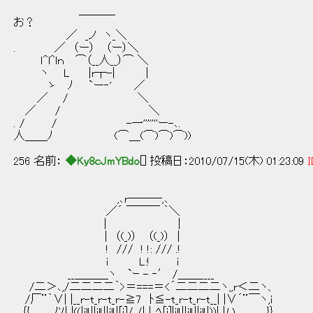
＿＿＿_ | こんな退屈な日々を過
お？
／ _ノ ヽ_＼ 
. ／ （ー） （ー）＼ ＼＿＿
ｌ^l^lｎ ⌒（__人__）⌒ ＼
ヽ L |r┬-| |
ゝ ﾉ `ー‐' ／
／ / ＼
／ / ＼
. / / -一'''''''ー-､.
人＿＿ﾉ (⌒＿(⌒)⌒)⌒))
256 名前：
◆Ky8cJmYBdo
[] 投稿日：2010/07/15(木) 01:23:09
I
,､r───,､
／´ ￣￣￣ ｀＼
| |
| （(_)） （(_)） |
! /// ! !: /// .!
i L:! i
__＿＿＿ヽ `ｰ - ‐′ /＿＿____
/二＞､,/二二二二｀>＝===＝<´二二二二ヽ,,r＜二ヽ、
/厂¨｀∨| |__r-t_r-t_r-≧7 ﾄ≦-t_r-t_r-t__| |∨´¨￣ヽ,i
｛{ ﾉｿ| |((|il!||il!||il!|[i]/ /| |,.ﾍ[i]|il!||il!||il!|))| |ハ }｝