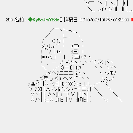
.. V￣ ｀ヽ ,i| ゝ､l| |! | }{,,_＿__,
＼__ .,イゝｲ/´l| |! !___.,,ｲ￣{圭iⅣ
255 名前：
◆Ky8cJmYBdo
[] 投稿日：2010/07/15(木) 01:22:55
I
／￣ヽ'''ｰ-､,,,_
／ i........ ヽ
/ ((_）） ! ,____ ヽ
((_））､r｀´ ! i:!三! !
! ｀´/ .| ** ! !:!三! i
|**〈〈__! | j;i三!ゝ7 ヽ __ _
! , ─ ノｰ-ソ=ゝ:ヽ_ヽｰ'´（ (＜｛ヾヽ
＼ _／ )）二〔 | i（7 ヽ ヽ ヽヾヽ
_,ｒ＜ヘ7二二二| i:ヽ:ヽ ヽ ヽﾉモﾉ
_,＜示､,,ｒ＜|i iへγヽ¨｀ヽ ヽ !､(,._ノ
ｧ≦＜| |∧ヽ(に|i iン（0）｝:::::....!､!､__､-''´｀く
∨ 7（(| |;∧ヽソ|i iﾞッソゝ=≡三ッ|｀＼ ＼
∨ヽ｀| |;;;∧ヽ[|i i;￣|!i∨ |!「i|ﾍ| |; ＼: ＼
∧/ヽ| |;;;;;∧.Ｊi i;; |i∨ :|!「i|:::| |. ＼: ＼
|
／￣ ￣￣￣
| こんな退屈な日々を過ごし