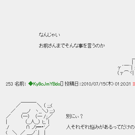
_,､
,,､-''"ヽ
/´ （(_)）
なんじゃい /（(_)）
| ﾉi ** |
お前さんまでそんな事を言うのか i** _`_
i ´ ／
＿＿＿＿＼_,､-＜´＿
|┌───┬‐－─ー‐
γ´￣｀| :|__r-r-r-rt-/ | | ヽﾍ
（γ⌒ヾ| :| )）|i1||i|il// | :| ヽﾍ|
253 名前：
◆Ky8cJmYBdo
[] 投稿日：2010/07/15(木) 01:20:31
I
＿＿＿_
／ ＼ （ ;;;;(
／ ＿ノ ヽ__＼) ;;;;)
／ （─） （─ /;;／ 別にぃ？
| （__人__） l;;,´|
./ ∩ ノ)━・'／ 人それぞれ悩みがあるってだけの
( ＼ ／ ＿ノ´.| |