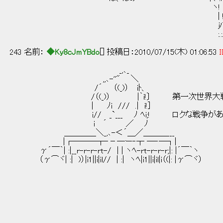
ヽ! 人 -っ ﾉ! :. l_:_:
| ! :.＞､ ィ ｊ :i. ｌ 
ｊﾊ :.:.| ｀ヽ､_,.､-:'´:: l .:i 
:.:.:＼ :.:.| ／ /ハ::::: ﾉ .
243 名前：
◆Ky8cJmYBdo
[] 投稿日：2010/07/15(木) 01:06:53
I
_,､_
,,､-''" ＼
/´ （(_)） iﾄ、
/（(_)） |｀i!〕 第一次世界大戦が終
| ﾉi /// .| i!]
i// _`___ ﾉ ﾍi;! ロクな戦争があ
i ´ ／ ﾉ
＿＿＿＿＼_,､-＜´＿／＿＿＿___
|┌───┬‐－─ー‐┬ ─‐─┐|
γ´￣｀| :|__r-r-r-rt-/ | | ヽﾍ-rt-r-r-r;|: |´￣｀ヽ
（γ⌒ヾ| :| )）|i1||i|il// | :| ヽﾍ|i1||i|il|i（(|: |γ⌒ヾ）