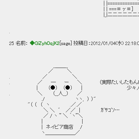
| |==================||
| | ===≡γ≡］ ||
|_|二二二二二二二二二||
.
25 名前：
◆GiZyhOqjK2
[sage] 投稿日：2012/01/04(水) 22:18:
_＿＿__
／ ＼
. ／ ＼
. ／ ― ー ＼ （実際たいしたもんだと
| （●） （●） | 少々人が良過
. ＼ （__人__） ／
./ ヽヽ, ） ）"
"（ （ （ ヽ .／.／
＼ ＼ ゛ ／／ | ｶﾞｻｺﾞｿ…
／ / ヽ ~ ＼ ｀ヽ~＼
| |
| ネイピア商店 /
ヽ＿＿＿＿＿＿／