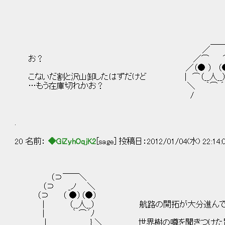
＿＿
／ 
お？ ／⌒ ⌒
／（● ） （● ）
こないだ割と沢山卸したはずだけど | ⌒（__人_
…もう在庫切れかお？ ＼ ｀⌒ 
/ 
.
20 名前：
◆GiZyhOqjK2
[sage] 投稿日：2012/01/04(水) 22:14:
（⊃￣￣＼
（⊃ _ノ ＼
（⊃ （ ●）（●）
| （__人__） 航路の開拓が大分進んでき
| ｀ ⌒´ﾉ
| } ＼ 世界樹の噂を聞きつけた冒険者