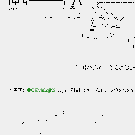
|└ｌ┘└l,!￣￣￣￣￣￣￣''! 森森 ! .! p‐‐‐‐‐‐‐‐‐‐‐‐‐‐‐‐‐‐‐!"ゝゞ ;
eeee -‐‐ ∧ 森 . ,. 'ﾊ~''ヽ､ .! !"; ;ヾ; ;ヾ;
￣￣￣￣￣￣￣￣￣￣￣￣￣￣. f､i,. ' ノ,..-,,! ヽ p￣￣＼ ゝゞ ; ; ;
~~＾゛"''゛""''''゛゛"ﾟﾞ゛""''''"｀｀"゛"''゛丶'''}_lヽ､.λ~~'''ﾊ ﾊ~¨'
ｉ┴:､__ﾉ,,,...,,ノ ,ﾉ,,..,,,
! ==ﾞ亠─‐'¨~~厂 . 
lゝ.,, ,,,ン . ｉ＼_____________________________
^~~~~~~ ｌ |
＼ｌ
^^^^^^~~^^~＾~^＾＾~^~＾＾^^＾＾
『大陸の遥か南、海を越えたその先の海
.
7 名前：
◆GiZyhOqjK2
[sage] 投稿日：2012/01/04(水) 22:02:5
o °
° ° °
o ° ° o
° ° °
o 