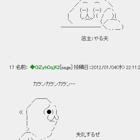
／ ⌒ ⌒ ＼
／ （ー） （ー） ／^ヽ
| （__人__）（ / 〉| ……
＼ ｀ ⌒´ 〈 ／ ⌒^ヽ
―――――――― ＼ _ _ ＿ ）
店主：やる夫
.
17 名前：
◆GiZyhOqjK2
[sage] 投稿日：2012/01/04(水) 22:11:
カランカランカラン…
／￣￣＼
／ _ノ ヽ
(( | （ ●） |
| （__人）
| ⌒ﾉ
ﾝ ノ
／⌒ヽ､ _ノ 失礼するぜ