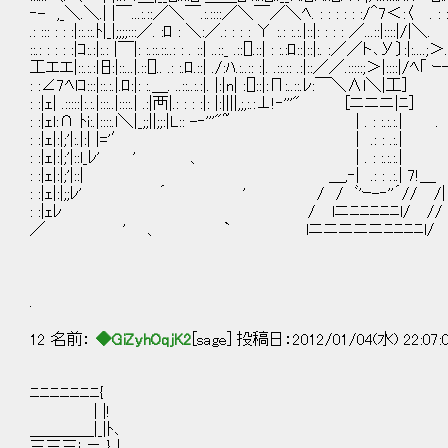
‐- ,_＼.＼.| |￣...:.::／＼￣.:.::::／＼￣／＼ﾍ. : : : : : :/＾7＜:〈 . : : :
.: ::: : : :|::.::.ﾄ|_|;;;;:::／. :ﾛ : ＼:／.: : : : Υ :.: :.:.|::|: : : : ／...::|:::
::.: : : : :|ｺ:.:|:.: |￣|: :.::.::..: : . ::| ..::_ .::[].::| : :.:ﾛ::|::|:. :／／ト､У〕:|:.
工エエ|::.:.:旧:|::...|.::[].. .: :.ﾛ.::| ./:ﾊ.:..:: :|. .::.:: .:|::／／.:::::;＞|::::|/
: :∠7ﾍlｺ:::|::.:.|.ﾛ:|: :.＿. ..::..:.:|. |:|n| :[]::|:П:..:
: :|ｪ| .:::::|:.:.|:::..|::::.| .:|襾|.: : : :
: :|ｪl:∩ ﾄi:.|::::.l＼|_;;||;;:|L:: -‐'''"~ | . : :.:.:.| .
: :|ｪ|:|;'|:.|:| |='′ 
: :|ｪ|:|;'|::l_ﾚ' ' 、 | . 
: :|ｪ|:|;'|::| ＿,‐| .:
: :|ｪ|:|;;ﾚ' ´ ' / / ﾞ'ｰ-‐''
: :|ｪﾚ / lニﾆﾆﾆﾆﾆl/ //
／ ' 、 ` lニニニニニ
` 
.
12 名前：
◆GiZyhOqjK2
[sage] 投稿日：2012/01/04(水) 22:07:
ﾆﾆﾆﾆﾆﾆﾆ{
| |!
＿＿＿＿|_|ﾄ､