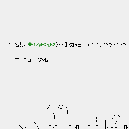
世界樹の迷宮Ⅲ～星
.
11 名前：
◆GiZyhOqjK2
[sage] 投稿日：2012/01/04(水) 22:06:
アーモロードの街
／
／/.:::.:.
／ /..::.:..:: .
|￣|￣￣￣
| | [] ...:. 
__ __ | | . : : :
/:/＼ /:/＼ | |.: :.: :.:.
＿ | .| .:|__|_|＿:|＿＿＿＿＿＿＿ /⌒) ＿＿＿_＿|_ |.:
. ＿__|:| | | :|...:::|. ┌┬┐ . :┌┬ｉ : .::┌┬ | T/⌒) ┐ . 
＼∠、 :.::::|:| ト､. l.└‐┴┘└┴─┘└──┘└ |`７'..:/ └─┘└l
:::...＼.＼ ベ| |::∧＿|__[]..::[] ＿＿[] .:.:[]..__: :.[]: :.:[]. : : |/...:::