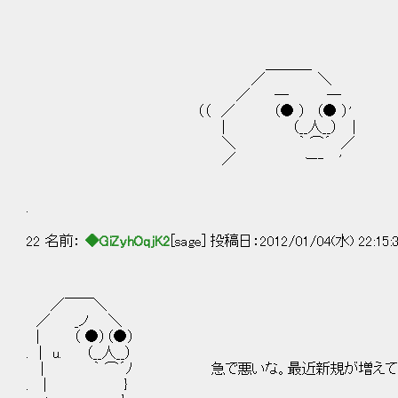
＿＿＿_
／ ＼
／ ─ ―
（（ ／ （● ） （● ）' ま
| （__人__） |
＼ ｀ ⌒´ ／ 確か倉庫に４～５
／ ー‐ '
.
22 名前：
◆GiZyhOqjK2
[sage] 投稿日：2012/01/04(水) 22:15:
／￣￣＼
／ _ノ ＼
| （ ●）（●）
. | u. （__人__）
| ｀ ⌒´ﾉ 急で悪いな。最近新規が増えて管
. | }