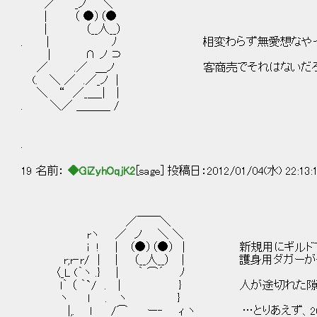
／ _ノ ＼
| （ ●）（●
| （__人__）
. | ﾉ 相変わらず無愛想なやっ
| ∩ ノ ⊃
／ .／ ＿ノ 客商売でそれはないだろ常
(. ＼ ／ .／_ノ │
＼ “ ／_＿_| |
. ＼／ ＿＿＿ / ほ
.
19 名前：
◆GiZyhOqjK2
[sage] 投稿日：2012/01/04(水) 22:13:
／￣￣＼
rヽ ／ ノ ＼ ＼
i ! | （●）（●） | 新規用にギルドで
r;r‐r/ | | （__人__） | 護身用ダガーが
〈_L (｀ヽ .} | ｀ ⌒´ ﾉ
l｀ （ ｀`/ . | } 人が途切れた隙を
ヽ l . ヽ }
|,. l /⌒ ー‐ ｨ ヽ …とりあえず、20