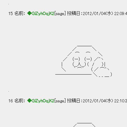
.
15 名前：
◆GiZyhOqjK2
[sage] 投稿日：2012/01/04(水) 22:09:
ボーンボーン
＿＿＿_
／ ＼
／ ⌒ ⌒ ＼
／ （ー） （ー） ／^ヽ
| （__人__）（ / 〉|
＼ ｀ ⌒´ 〈 ／ ⌒^ヽ
―――――――― ＼ _ _ ＿ ）
.
16 名前：
◆GiZyhOqjK2
[sage] 投稿日：2012/01/04(水) 22:10:
＿＿＿_
／ ＼