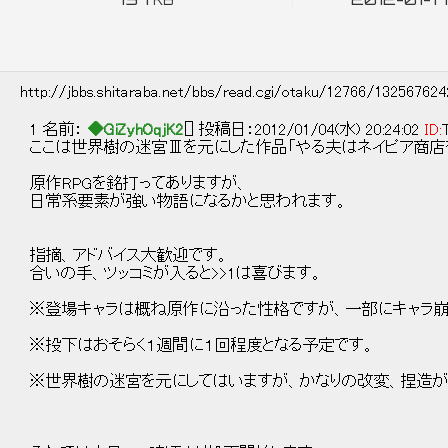
KB
http://jbbs.shitaraba.net/bbs/read.cgi/otaku/12766/13256762
1 名前：
◆GiZyhOqjK2
[] 投稿日：2012/01/04(水) 20:24:02
ID:
ここは世界樹の迷宮Ⅲを元にした作品「やる夫はネイピア商店
原作RPGを銘打ってありますが、
日常系要素が強い物語になるかと思われます。
指摘、アドバイス大歓迎です。
合いの手、ツッコミが入ると>>1は喜びます。
※登場キャラは概ね原作に沿った性格ですが、一部にキャラ崩
※投下はおそらく１週間に１回程度となる予定です。
※世界樹の迷宮を元にしてはいますが、かなりの改変、捏造が