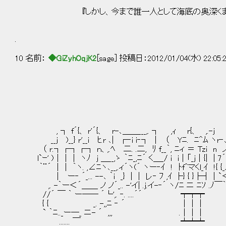
『しかし、今まで誰一人として海底の奥深くまで踏
.
10 名前：
◆GiZyhOqjK2
[sage] 投稿日：2012/01/04(水) 22:05:
f´{、 
, ┐ f´{、 r'´{、 r-､＿＿___,. ┐ ,ｨ r{、 ,.-j r‐､
__j )__} r'__i ﾋ.r ､| ┌‐i i‐┐ ｜ （ Yﾆ. ﾆ^ﾑ ヽr‐､ ヽ、 }
（ r.┐┌┐┌┐ ｎ、,.ﾍ 二. .二, ﾘ f__｀, ﾆィ ＝ Tzi n 
l`ｰ' )｜｜｜ ヽﾉ j ＿__,ゝ ｀ﾆ_,ﾆ´ く＿_/ i i｜「_j｜{| | 7´ｨ
｀¨´ ｜｜ ｀ヽ. ,∠ﾆヽ､__,.ィ´ヽ(´ ヽー‐ｲ ! ﾄf^マくl_ｲ !{ {
｜ ー‐ ´_... --､ ｀i _} ｜ | レ‐ ﾌ ,ｲ ├} { }├┤｜`＜‐
,. -｀ー＜´＿＿ ノ ノ´_.. -'イ| .j.イ-‐´ ヽ/ﾆ ニ ﾆｿ .ﾉ￣｀ ー＜ー-
//´ ￣ ｀ ー―― ´└',. ‐. ....´´ ┯┯┯ ￣ ¨
{ { _. -,,ﾆ ‐ ´ │││ ｀¨¨
` ｀ﾆ.._ー―_ ニ- ´ ,,, .││
....... ￣ ┷┷┷