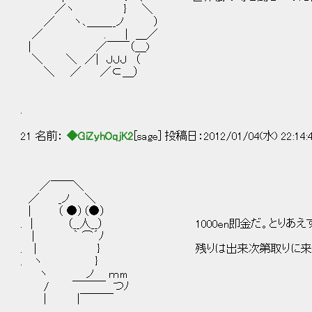
／ヽ } ＼
／ ヽ､＿＿__ノ ）
／ . | ＿／
| ／￣￣（＿)
＼ ＼ ／| ＪＪＪ （
＼ ／ ／⊂＿）
.
21 名前：
◆GiZyhOqjK2
[sage] 投稿日：2012/01/04(水) 22:14:
／￣￣＼
／ _ノ ＼
| （ ●）（●）
. | （__人__） 1000en即金だ。とりあえず
| ｀ ⌒´ﾉ
. | } 残りは出来次第取りに来る
. ヽ }
ヽ ノ ｍm
/ ￣￣￣ つﾉ
| |￣￣￣