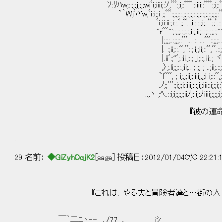
ｿ:ﾘﾊw;::;;;j;;;;wiﾞｉ;iiii;:ｿ,ﾞﾞﾞ:;i;:ﾞﾞﾞﾞ::iiii::ﾞﾞﾞﾞ:;i;:ﾞﾞﾞ,ｿ:;ii
`｀Wjﾞﾊ'w,ﾞｉ:i;;i ;;ﾞﾞﾞ:;;;;::.;;::;;;::;;;::;;.::;;;;:ﾞﾞﾞ;; 
ﾞｉ;ii:ii:;i::.ﾞ;;ﾞﾞ..;i;::::;i;..ﾞﾞ;;ﾞ.::i;:ii:
''rﾞﾞﾞ''';:,;;.:;:.:;ii;;ii;:.:;:.;;,:;'''ﾞﾞﾞ
|;;;;..:;;;::ﾞﾞﾞ... :: ...ﾞﾞﾞ::;;;:..
|. :;ii;::.ﾞﾞ,ﾞﾞ::;ii;;ii;::ﾞﾞ,ﾞﾞ.::;ii;:
|.iiﾞ:;''ﾞ;.:ii.;::;i_i;::;.ii:.; ヾii.;
,〉;.li;;;::.;ii;.. ; ;; ; ..;ii;.::;il.;
`lﾞﾞﾞﾞ, ; i;,,;ii;;iiii;,,;i i;::ﾞﾞ,; ,
.ﾉ;;ﾞﾞﾞ:;i;;;i::iii;;i;;i;;iii::i;;;i;:ﾞﾞﾞ
..,ヽ ;ﾍ..::i;i;;;;;;iiﾉ;;ii;;ﾉiiii;;;;;;i;i::..
『彼の運命を、少しずつ変え
.
29 名前：
◆GiZyhOqjK2
[sage] 投稿日：2012/01/04(水) 22:21:
『これは、やる夫と冒険者達と…街の人々が織
￣｀二ﾆヽ‐- ､/77, ､ ＿＿ jｼ