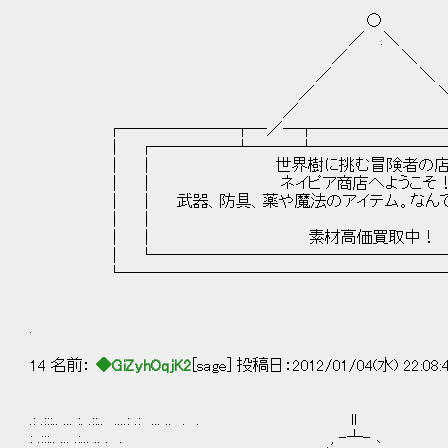
○
／ .＼
／ ＼
／ ＼
／ 
／ 
┌───────┬─／─┬────────┬
│ ┌─────┴───┴────────┴
│ │ 世界樹に挑む冒険者の店
│ │ ネイピア商店へようこ
│ │ 武器、防具、薬や魔法のアイテム。なんでも
│ │ .
│ │ 素材高価買取中！ 
│ └───────────────────
└─────────────────────
.
14 名前：
◆GiZyhOqjK2
[sage] 投稿日：2012/01/04(水) 22:08:
.: .:::.. ... :. .::.. ....: .: ... .. . . ll . .. .
: .:::.. ... .:... .. . . , -┴- ､ .... .