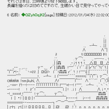
それでは本日、22時頃より投下開始します。
長編を描くのは初めてですので、生暖かい目で見守ってやって
6 名前：
◆GiZyhOqjK2
[sage] 投稿日：2012/01/04(水) 22:02:0
.,'
,'. .|.
|.| .!ﾞﾞﾞ
.., -┴- ､ .|.| |
∧ ∧ﾞﾞ| .!ﾞﾞﾞﾞ! . .
ｉ! !l ﾛﾛﾛﾛﾛﾛﾛﾛ l!!l ..|.
,'.', .γ⌒'.,, ., -‐‐‐- ､γ⌒'..|.
..| |森 ,‐.ｉ１１１ !.___△旦__旦__△___
,,‐‐ ,, ,､､､ γ''' ,__ r'´| |森森 !''''''゛゛ｉ゛!゛゛.ｉ| |r'ﾞ'!ｉ'゛ﾞ'!ｉ
~l~^ｉ･!‐,' ｀ヽ=ｉ!ｉ! .| ﾛ!ﾛlゝ ｌ゛゛!森森 r'´ '! .! !'''''''ｉ| |゛
''''''''''''ﾞﾞﾞﾞﾞ______________!, -┴- .l. lﾞ''''''''''''゛゛゛゛=====i＾~i~ｌ
㎝㎞㎞ .!nmjkuhi, ∧ ∧!￣￣￣￣l~^"′∧`゛゛"′ｌ⌒!又l .l_ﾛ_ﾛ_ﾛ
_､‐==‐ l''!‐‐!‐‐‐‐ 「「「「「「「「「「「! l''''''''=!‐‐! !'''''''
-‐‐‐‐‐! ! ｉ!'゛!￣￣￣￣￣￣￣l .| ! ..ｉ l ∧ ∧ ｉ ･_･_･_･_･_･_･_
‐!__====!_!^^^^^ !γ⌒'., γ⌒'., .!''￣￣￣￣￣森森 ;ゞ ;
l | ･.! | ﾛ ﾛ | !￣￣￣￣￣￣￣￣l‐‐‐‐‐! ｉ‐‐‐! 森森森 2//
========‐‐-------------┐''⌒''''⌒'''''''','￣￣￣￣￣￣￣￣￣￣', 
|┌l┐┌ｌ.| l ! ﾛ ﾛ ﾛ ﾛ ﾛ.... ﾛ | ｉﾛ! ｉﾛ! .!´! n n n n n n n n