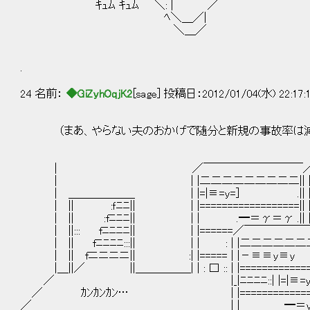
ｷｭﾑ ｷｭﾑ ＼: | ／
ﾍ＼＿／|
＼＿／
.
24 名前：
◆GiZyhOqjK2
[sage] 投稿日：2012/01/04(水) 22:17:
（まあ、やらない夫のおかげで随分と新規の事故率は減
| ／￣￣￣￣￣￣￣￣￣／￣
| | |二二二二二二二二二|| |二
| ＿＿＿＿＿＿ | |=|≡=y=］ .|| 
| || :ｆﾆﾆ|| | |==================|| |==
| || :fﾆﾆﾆ|| | | .━＝γ＝γ .|| 
| ||::: fﾆﾆﾆﾆ|| | |======／￣￣￣￣
| || fﾆﾆﾆﾆ:::|| | | : | |二二二二二二二
| || fニニニニ|| :| |===== | |－≡≡y≡y
|＿||／ ||＿＿＿＿＿| | : 口 :: | |================
／ |_|ﾆﾆﾆﾆ::| |=|≡=y=］ .
／ ｶﾝｶﾝｶﾝ… | |==================
／ | | ━＝y＝y=］|