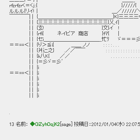
三三三i ＝ }｜ ＿＿__
rfzrfzrく＝くj::{ }/////{
ルルル{リイ!｜ ＿／//////
￣￣￣￣| | {＿＿＿＿＿＿＿＿＿＿＿＿＿＿＿}K}三三三三
| | {三三三三三三三三三三三三三三{乂,ｲ| |! : 
| | {玄! }文{イ ! |! : : 
| | {rfi{ ネイピア 商店 }fﾏ{ ｜ |! : : 
| | {セi＿＿＿＿＿＿＿＿＿＿＿__忙ﾘ ゞ＝＝＝彡 . : 
＝＝==＜| | {り＞≦i{ ＿＿ ノノ : : : : . . . . . : : 
| | {爿辷之} .／／￣￣ : : : : : : : : : : : : : : : : :
| | {k八K{ ／／ . . . . . . . . . . . . .
| | {＝彡ゞ＝彡ﾞ
| | |i
＝＝==＜| | |i
| | |i
| | |i
| | |i
| | |i
.
13 名前：
◆GiZyhOqjK2
[sage] 投稿日：2012/01/04(水) 22:07: