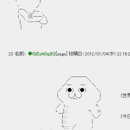
. ヽ }
ヽ ノ
i⌒＼ ,__(‐- ､
l ＼ 巛ー─;＼
| ｀ヽ-‐ーく＿）
. | l
.
23 名前：
◆GiZyhOqjK2
[sage] 投稿日：2012/01/04(水) 22:16:
_＿＿＿
／ ＼
／─ ─ ＼
／ （●） （●） ＼
| （__人__） | （世界樹フィー
＼. ｀⌒ ´ ／ 海都も賑や
／ !:::: ﾍ
ゝ＿|:::: ﾍ ﾊ
|:::: ＼／ （今日も今日とて、
|:::: |
ﾍ::::: ／ i