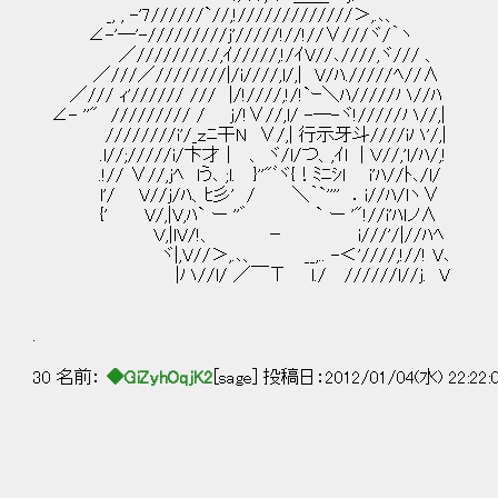
_, , -'7//////`//,!//////////
∠-'―'-/////////j'/////!/
／////////./,ｲ/////,!/ｲV/
／///／////////|/i////,l/,| V/
／/// ｨ'////// /// |/!////,
∠- ''" ///////// / j/!∨//,l/ -
////////i'/_ｚﾆ干N ∨/,| 行示牙斗///
.l//;/////i/卞才｜ 、 ヾ/l/つ、,ｲl 
.!// ∨//,jﾍ lう､ ;l. }''"ﾞヾ{！ﾐﾆｼ
l'/ V//j/ﾊ、ﾋ彡' / ＼｀`'''' 
{' V/,|V,ﾊ` ー ''゛ ` ー
Ｖ,|lV/!、 － i///'/|/
ヾ|,V//＞,.､、 __,.. -＜'//
|ハ//l/ ／￣Τ l./ ////
.
30 名前：
◆GiZyhOqjK2
[sage] 投稿日：2012/01/04(水) 22:22: