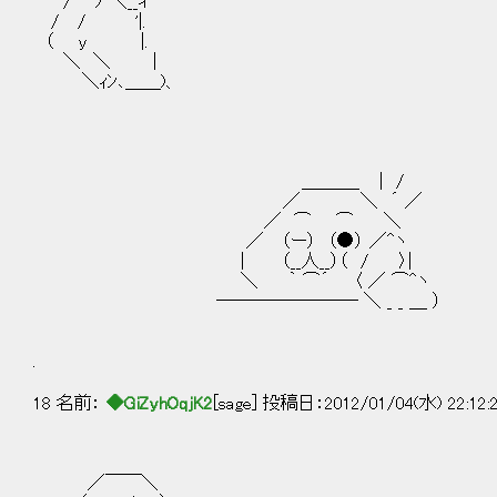
/ ﾉ ＼__ィ ´
/ / '|.
（ y |.
＼ ＼ |
＼ｨﾝ､＿＿)、
＿＿＿_ ｜ /
／ ＼ ´ ／
／ ⌒ ⌒ ＼ 昼間に客と
／ （ー） （●） ／^ヽ と思った
| （__人__）（ / 〉|
＼ ｀ ⌒´ 〈 ／ ⌒^ヽ 冒険者ギ
―――――――― ＼ _ _ ＿ ）
.
18 名前：
◆GiZyhOqjK2
[sage] 投稿日：2012/01/04(水) 22:12:
／￣￣＼