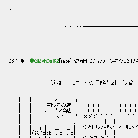
・ ━ ━━ ━━━ ━━━━━━━━━━━━━━━━
… ─ ── ─── ─────────────
…… … ──────────────
￣￣￣￣￣￣￣￣
.
26 名前：
◆GiZyhOqjK2
[sage] 投稿日：2012/01/04(水) 22:18:
『海都アーモロードで、冒険者を相手に商売をし
| :::::::::| ┏──／＼──┓ ＿＿＿＿＿＿＿＿＿
| :::::::::| 冒険者の店 | l l l l l l l l l l l l l l l l l l l l l l l l l l l l 
| :::::::::| ネイピア商店. |_l_l_l_l_l_l_l_l_l_l_l_l_l_l_l_l_l_l_l_l_l_l_l_l_l_l_l_l_
| :::::::::| 。┗──＼／──┛ （乂乂乂乂乂乂乂乂乂乂乂乂乂乂乂乂
| :::::::::| ii ＿＿＿＿＿__. ||＿_|＿_|＿_|| ||＿_|＿_|＿_||
| :::::::::|┌ll┐::|::.:;,;;,;;,;;,;;,;;,;;,;;.::.| ＜それじゃ残り15本、
| :::::::::|（:炎:）::|::.l:.::.::.::.::.::.::.::l::.| ||＿_|＿_|＿_|| |