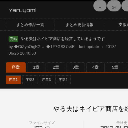
Yaruyomi
まとめ作品一覧
まとめ更新情報
支援
やる夫はネイピア商店を経営しているようです
完結
by ◆GiZyhOqjK2 → ◆1F7GS37s4E last update ： 2013/
06/26 20:40:50
序章
1章
2章
3章
4章
5章
序章1
序章2
序章3
序章4
やる夫はネイピア商店を
ファイルサイズ
最終更
197
2012-01-17