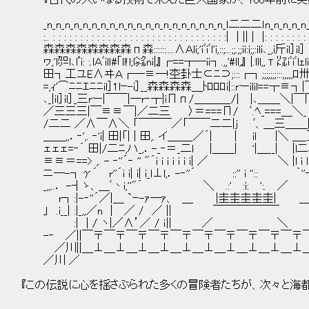
『古代の大いなる技術で栄えた巨大国家が、100年前に突如
_n_n_n_n_n_n_n_n_n_n_n_n_n_n_n_n_n_n_n_n_ｌ二二二ｌn_n_n_n_n_n_
:.. : : : : : : : : : : : : : : : : : : : : : : : : : : : : : : : :| | || | |: : : : : : : : : :
森森森森森森森森п森::::::....∧Ａli;'iﾞiﾞl'i,::;...;;.;;ii:i;;:ili､_,i斤il］il］ ,,,,,__i;;ii:i;;
ヮ,'l㌍l､lﾟi: :.lＡﾞilｌ#｢ll!l;l㌶ni|』┌==┬─ii┐.,,'#ll,』 |.lll,,т㍑iﾞiﾞlｪli;'ｭｮ
田┐工ユE∧ヰＡ┌─≡─!杢卦士⊂ﾆ⊃;:::┌┐;;;;;;;:::,,,
=,ｨ'⌒ﾆﾆｴﾆﾆil］1lｰ-i］__森森森森＿ﾄﾛﾛﾛi|::rーilil==┬≡┐|￣
､_|il］il］_三rー|￣￣|─r‐┬|iΠп/＿＿＿_/| |､＿＿
／三三三|￣≡≡￣|／二三 〉＝===Π/ ﾞ.ﾍ_===＿＼_ |F
/二二 ／∧￣∧＼ 「￣￣￣／「￣￣二二|j ﾞ、＿三＿＿| i
＿＿,,．‐',. ‐'i| 田|「| | 田,. イ＿＿_／´| | il |＼ ＿
ェェェ=‐´ 田|/二ﾆ,ハ_,．-_‐＝_二ｌ |＿＿| '|＿__| |l二ﾆ‐- ､
≡≡＝==> ,. - ‐''´‐ '' "´i i i i i i i| ／ ＼ |l i l i
ニ―-┐γ´ r''´i i| i| i_l⊥l,．-‐''´ ::'' i '':: ｀''‐-．l l
_,,..． -┤ゝ、＿ﾞ丶i,''"´ ＼ .:' :i: ':. ／ ｀ヽ
r┐:|-‐''´／|＿ `ｰ-ｧ―ｧ、 ＿ |圭圭圭圭圭| ＿ .＿,,..．
」 .i__| :|_,,／n | ／ / ／ || ￣￣￣￣￣￣ |ヽ ._,,.
:| | / ヽ|／∧’／ / ｉ|| ／ ＼ |丶＼ ＼ | | | 
-‐ ／||￣〒￣〒￣〒￣〒￣〒￣〒￣〒￣〒￣〒￣〒￣
／川||＿⊥＿⊥＿⊥＿⊥＿⊥＿⊥＿⊥＿⊥＿⊥＿⊥＿⊥
／川 ／
『この伝説に心を揺さぶられた多くの冒険者たちが、次々と海