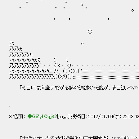
° ° o
° ° ° ° o 
° ° °
/￣｀ヽ! l/,.--
〇 /¨＼.| /｀ヽ 
!'ﾞ~`ヽ|' |
乃 o ! |
乃乃ヵ |
乃乃乃乃ヵ |
乃乃乃乃乃ヵｶ. （、 （ 
乃乃乃乃乃乃": : : : : :）)( : : :)）: : : : : : : : : : : : : : : : : : : : : : : : : : : : : 
乃乃乃乃乃乃乃乃:::::乃;;::（（:））)（（ﾉ:::::::::::::::::::::::::::::::::::::::::::::::::::::::::::::::::::::::::::
乃乃乃乃乃乃乃乃乃,（（((ﾒ））/;;;;;;;;;;;;;;;;;;;;;;;;;;;;;;;;;;;;;;;;;;;;;;;;;;;;;;;;;;;;;;;;;;;;;;;;;;;;;;;;;;;;
『そこには海底に繋がる謎の遺跡の伝説が、まことしやかに
.
8 名前：
◆GiZyhOqjK2
[sage] 投稿日：2012/01/04(水) 22:03:4