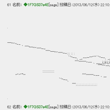
61 名前：
◆1F7GS37s4E
[sage] 投稿日：2013/06/12(水) 22:10
（ :::::::::.
ゞ;;:: ;;;.;;;;..
. （w.y;w
゛､:i::ﾞｉ......
ヽ::.ﾞﾞヽ(. |
:::::::::|;;
￣ﾞﾞ"''‐- ､ ,,,,,_ 
￣ﾞﾞ"''''''ｰ-,,,,
￣ﾞﾞ"''''''ｰ-:::: 
｀ﾞ''ｰ-、_,,.--ｰ''''"ﾞﾞ｀ﾞ''ｰ-、_,,.--庁ｰ''''''
ﾞﾞﾞﾞ''''''''''‐-- ､ ,,,,,__i;;ii:i;;i￣|rニユ 
￣ﾞﾞ"'''''―--二.ll.| . 二|=,ｨ'⌒ﾆﾆ
:::::::::::::::: ￣ﾞﾞ"'''''―--::;...;;.;;
''"'"~''' ﾞﾞﾞﾞ''''''''''‐-- ､ ,,,, ~ﾞ"
｀ﾞ''ｰ-、 ''"'"~''' ﾞ''､,, ｀ﾞ''ｰ-、|
''''':.:.:.:.:.:.:.:.:.:.:.:.:.:.:
.
62 名前：
◆1F7GS37s4E
[sage] 投稿日：2013/06/12(水) 22:10