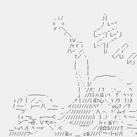
,､
､ i / ,l |
= = ,! L.-ヾ
〃ヾ＼. _,.-'´ _, - '_
ヾ＼. |_,.- '´| L-'´_|
t:V ､__ ,.-'´ ,.-'"
/t Y i |,.- '´| | ／>
八-' ,-', |,i ／ r´ __
7／ ヽ く／Ll ／
j |. ﾚ'!_l 
{ | ／
i ', .| ＿__ ﾚ'!
', ', ! ／⌒ ￣｀ : ､ γ
i ', |/ ー' | 彼方
| ',//!,' / 7 ',ヽ__, ﾍ
, -──-- ､ ,j //7.{ ﾊ {i{ i ﾍ T ﾍヽY 
r /ﾌ } ／_,.-､ ﾍ ,〃:| ///.{ i《7心ヽ、Y ﾉﾘ }
ﾉ ー- ' j-─ 八 ｰ- __ イ////////i.ﾍゞ ' '´ｨ心7 ／
￣フ´ ￣￣ _,.. ／//////// ', ∧, -､ ゞ' ムイ 
〈 t ￢z___ r-─-＜ __／///////////.} }: :.ﾉ ｲ ', 
＞'⌒-t{ﾄ､ ∨弋＝- ｀ ＜///////ﾉ ﾉr r ≦Yヽ ヽ 
＿ゝvﾍ /{ ﾍ ー=' ＼｀ ＜ ￣￣ ／/i|☆)}////:T ー--
///////フｰ '´ >///≧ｘ ＿ z≦///〈`￢ヽ{-t//} ｀ ＜ ＿