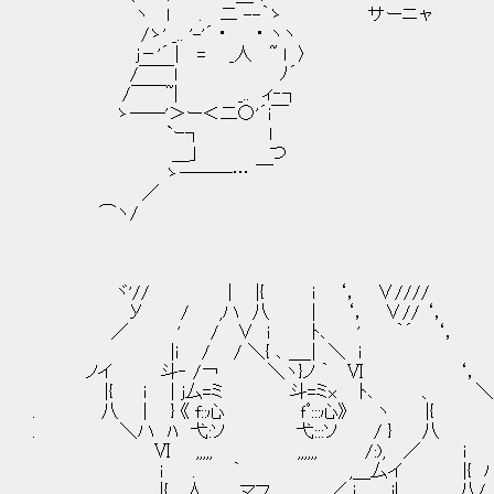
ヽ l . 二 --｀ゝ サーニャ
/ゝ' _.. '-'´ ･ ･ ヽヽ
j－'´ | = _人 ~ l 〉
/￣￣l ﾉ´
/￣￣~| _.. ィ‐┐
ゝ──'＞ー＜二○'´i￣
`ｰ┐ l
＿｣ つ
ゝ───… ￣
／
⌒ヽ/
ヾ'// | |{ i ‘， ∨////
У / ,ハ 八 | ‘， ∨// ‘，
／ ' / ∨ i ﾄ､ ' ｀´ ‘，
|i / / ＼{ ､ ＿_| ＼ i
ノイ 斗‐ /￢ ＼ヽ}ノ ｀ Ⅵ ‘
|{ i | j厶=ミ 斗=ミx ﾄ､ 、 ＼
. 八 | } 《 f::心 ｆﾟ:::心》 ヽ |{
. ＼ハ ﾊ 弋:ソ 弋:::ソ / } 八 
Ⅵ ,,,,, ,,,,,, /:), ／ i 
i . ｀ ,＿厶イ |{ ハ | こ
|{ 人 マフ ／ i i| 八/ }