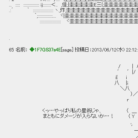
... ::::: ::::::::::::::::: ij:::::::::＜.. ,佳
.:´ ｀ :::::::::::::::::::::: ヽ.,炸;圭圭圭
｀;::::::::::::::::.... ヾ|圭圭圭圭圭圭
::::::::::::::::::::::: ヾ圭圭圭圭圭
.
65 名前：
◆1F7GS37s4E
[sage] 投稿日：2013/06/12(水) 22:12
/ | ハ 
′ ′|/ | ｉ
i{ i ､_〕斗 七l
八 |i ｝抖芹ﾐ 
＼八 /〃爪_辷
）／ jじﾉ′
r ´: : : : :
ij / /
くっ…やっぱり私の星術じゃ、 〈 
まともにダメージが入らないか…！ 
, ／ ／ ′
′ ／ ／ 
￣／ ／ /_