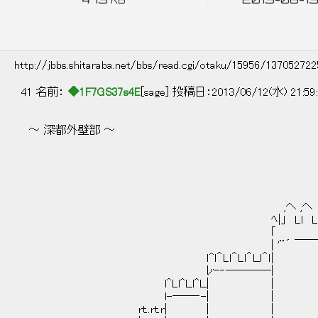
KB
http://jbbs.shitaraba.net/bbs/read.cgi/otaku/15956/13705272
41 名前：
◆1F7GS37s4E
[sage] 投稿日：2013/06/12(水) 21:59
～ 深都外壁部 ～
へ ヘ
/＼ l |＿| :
| ￣ ￣ ﾞ
| _｡o=＝￢￢￢＝=
｢ 
,ヘ ,ヘ ヘ ,
ﾍ|」 Lｌ Lｌ Lｌ 
｢ :| 
| '¨´ ￣￣￣￣
ｌ^ｌ＾Lｌ＾Lｌ＾Ｌｌ＾ｌ
ﾚｰ‐――――| | ll
l^Ll^Ｌl^Ｌ| | 
l-――‐-| | |
rｔ..rｔ.r| | |