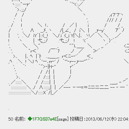
ヽ::::::`ーｧ' ｀ﾞ''<::／
｀>､;;;/ ＼
/ / ヽ ,ｨ７'７'ヽ ∧∧
,' i ', /// 
. / l ＼ !､ / ／ | i / / _ 
/ ', ∧ __ﾒ_ ヽ /|_∠_ / i＼ 
| ', .＼/ iY´|:::(__! ＼/.i´:(_,i Y|＼|､ 
! ヽ | 弋_;;ﾉ .弋_;;ﾉ ! '<´ ヽ 〉'´. ,
', ＼ ＼" , ""l､＿__ ＼ ,,. '´ <二､
. ', `r＜´ /￣｀7 ノ ／ ＞'´ <二､ ﾆ
>､ |､ ﾍ |｀ﾄ ..,,＿__,,.. r＜ﾆ-‐'
,ﾍ .＼ ! ＼l ﾍ ｀'ー､rr‐' / ｀'''‐r--
', ｀' ｀">‐|ﾄl‐'' r''´ ヾ ,;:
', / /:| | | －―＝＝ニ二 
>､ / /::::| | / _, ' /. Ｏ :､,
. ／:::::::＼ / /:::::::| | ／ _＿,, - '" 
´::::::::::::::::::＼ ./ ∧::::::;;| | ／--- －―=＝ﾆ
::::::::::::::::::::::::::＼/:::
.
50 名前：
◆1F7GS37s4E
[sage] 投稿日：2013/06/12(水) 22:04