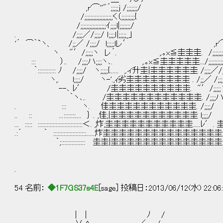
,r'⌒''"´;;;;;ｊ /;;;;;;;/
/;;;;;;;;;;;;;;;;;;,く（;;;;;;;;;{
/;;;;;;;;;;;;;;;;;ｲ;;;;l|;;;;;;;/
. /;;;;／/;;;;/ ｌ;;;;ｌ|;;
'´ ⌒｀`ヽ、 /;;／ /;;;;/ l;;;;;lレ′ ,r'⌒''"´
ヽ "′/;;;;;ヽ レ´. ,.｡x≦圭圭圭. /;;;;;;;;;
::: ）.. /;;;;ハ;;;;ヽ､. ,.｡x≦圭圭圭圭圭.../;;;;;;;;;;;;;;;;
｀:::::::::::: ﾉ /;;;;/ ヽ;;;;;{...... ,.ィ升圭|圭圭圭圭圭圭 /;;;
ヽ,. l;;;;/ ヽ-'.,ｨ劣圭圭圭圭圭圭圭圭 . /;;／ /;;;;/ l;;;;;
--､ ﾚ′ /圭圭圭圭圭圭圭圭圭圭. "′/;;;;;ヽ
｀ヽ､.. /圭圭圭圭圭圭圭圭圭圭圭圭. /;;;;ハ;;;;ヽ､ 
. ::: ヽ. 佳圭圭圭圭圭圭圭圭圭圭圭. /;;;;/ ヽ;;;;;{ . 圭圭圭
.. :: ...::::::::.... ｝ . ,佳;|圭圭圭圭圭圭圭圭圭圭圭 l;;;;/ ヽ-'
... ::::: ::::::::::::::::::::::::::::::＜. ,炸;圭圭圭圭圭圭圭圭圭圭圭.....ﾚ
.:´ ｀ ::::::::::::::::::::::......炸圭圭圭圭圭圭圭圭圭圭圭
｀;:::::::::::::::: 圭圭|圭圭圭圭圭圭圭圭圭圭圭圭圭圭圭圭圭
.
54 名前：
◆1F7GS37s4E
[sage] 投稿日：2013/06/12(水) 22:06
| | ﾉ /