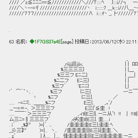
//// ／z≦ﾆﾆﾆ==≦////////////＼///Ｔ:::::ﾍ .}::
////＼ヽ--=彳///////////////////ヽ i::::::::7 ___k::::i
//////７７７//////////////////////∧ i:::::fヽ _,.├'/
.
63 名前：
◆1F7GS37s4E
[sage] 投稿日：2013/06/12(水) 22:11
_
,ｒiiｊｊｊ|||jjix、 | | ﾛﾛ
%三三三三} | |＿ ＿_
%三三フ Eﾆ二}. | ＿_| | |.
%ﾆ二フ Eﾆ三} | | ￣| | l_ _l 
%三フ´ 'Eﾆﾆ} |_| |￣ |.
'´ ⌒｀`ヽ、. %三フ {ﾆ三{. -‐
ヽ %ﾆフ {ﾆ三{. ／ 
...... -=ﾆミ、.＿＿.,%ﾆフ E三{.. 
.,,,ー=＝-、＞三三三フ E三{ﾞ≦圭 . !
......￣￣｀＞三三三フ ,.ィll|E三{|..ーニ从`! !! ｜ !!l
ム三ﾆ=∥三三三フ´ ,ｨ劣圭ll|E三{. 圭...
. i´ ,,%㌢ )=|´. ､. /圭圭圭圭E三{
_,彡三㌢ )=|... ヽ... /圭圭圭圭|||E三{i|
. ｪﾞ }λ.... ｝.... 佳圭圭圭圭|||E三{l|圭圭