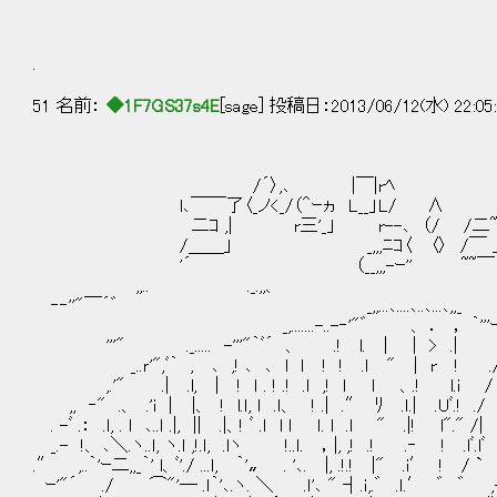
´ﾞﾞ´｀ﾞ｀｀´ﾞ｀ﾞ´｀｀´ﾞ｀ﾞﾞ´
.
51 名前：
◆1F7GS37s4E
[sage] 投稿日：2013/06/12(水) 22:05
/´〉,､ |￣|rﾍ
l､￣￣了〈_ノ<_/（＾ｰヵ L__」L/ ∧ /
二ｺ ,| r三'_」 r--､ （/ /二~|/
/＿＿」 _,,,ﾆｺ〈 〈〉 /￣ 」 
'´ （__,,,-ｰ'' ~~￣ ャｰ-､
,,.. ._.,,、 `ｰ-､_
‐‐''"￣´゛ _,,...､....､..､...､,,_
_,.......-..-‐'"゛ 、 ． ， ｀'''ｰ､,,
'''" ._..... -'''"｀ﾞ´ 、 .! l. | | > .
_..ｒ'",ﾞ｀ , ､ ,! ､ ､ l ｌ ! ! .ｌ " | r ! ./ .、 .
,.'" .| .l, | ! ｌ . ! .! .ｌ ,! ｌ ｌ 、.! l.i / 
,, ‐" .、 .'i │ |、 ! l.ｌ, ｌ .ｌ、 ! .| .″ ﾘ .ｌ.| .Uﾞ.
. -ﾞ .： .ｌ, . ｌ ､..ｌ .|, || .|、! ﾞ .ｌ l ｌ ｌ. l .l " .|!
_.- !、 ､＼.ヽ..ｌ, ヽ.ｌ ,!.ｌ, .lヽ !..ｌ. ，|, ,! .! .‐ ! .lﾞ
.″ ,..｀'ｰ二,,_｀' l、ﾞ'./ ...ｌ, ｀'〟 . '､. |, .!.! |" .i′ !
ｰ'"´ ./ ⌒"'― .ｌ｀'､.ヽ. ＼ .ｌ'､ " ┤.ｉ,.゛ .ｌ.′ ゛ ゛ ,- -