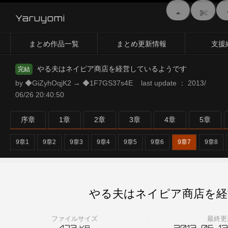
Yaruyomi
まとめ作品一覧
まとめ更新情報
支援
やる夫はネイピア商店を経営しているようです
完結
by ◆GiZyhOqjK2 → ◆1F7GS37s4E last update ： 2013/
06/26 20:40:50
序章
1章
2章
3章
4章
5章
9章1
9章2
9章3
9章4
9章5
9章6
9章7
9章8
やる夫はネイピア商店を経
ファイルサイズ
最終更
473
2013-06-13