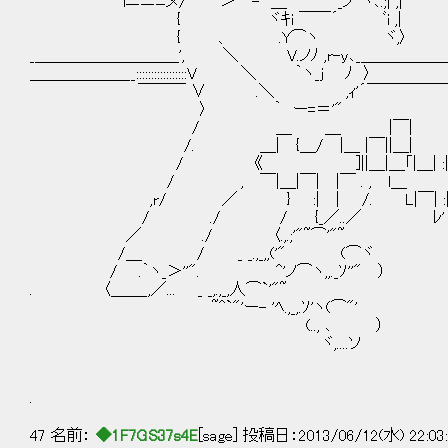
iニニﾆヌ/ ＞ - ＿ ｀ _ノ｀ヽ､.;| ,
{ ヾｷi ￣￣´ ﾞi ,|
{ 、 .Y⌒ヽ ヾ,〉
_＿＿＿＿＿＿＿＿＿', ＼ V.ノﾉ ,r-y､_＿＿＿＿＿
＿＿＿＿＿＿__:::::::::::::::::V ＼ ｀ヽ_j ﾉ 
￣￣￣ ∨ .＼ ,ｨ'´￣￣￣￣￣
〉 ｀ ー=＝'"
/ ＿ ＿ |￣|
/. ＿| {＿/ |＿ |￣||＿|
/ 《 ]||＿|＿「|＿| :|_[
/ , ￣|＿|￣| |￣ . , l＿ _| [] 
,r/ ／ } :| | /. L|￣| 
/ ./ / {_／..／ ﾚ'
／ ./ 〈.,.;'"~⌒'"~
/＿ / _ _.,_,,('" (⌒ヾ
/ .｀ヽ_＞''". ^'ノ⌒ヽ,,._ｿ''" ）
. 〈＿＿_,／... _ _,.,_,人⌒`'"~
~^`"'ー- 'ﾍ.,_,.ｿ'ヽ(⌒"'
(.., ､ ）
ヾ,....ソ
.
47 名前：
◆1F7GS37s4E
[sage] 投稿日：2013/06/12(水) 22:03