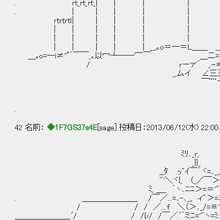
. ｒｔ_ｒｔ_ｒｔ_| | |
. | | | | | 
ｒｔｒｔｒｔｌ| | | | 
| | | | | | 
| | | | | | |ﾆ 
| | | | | __,｡o＝―＝L＿＿ _＿_,｡‐
＿｡o=―i≠''ﾟ´￣￣_｡以冖┴――'¨¨￣ ＿二=
/ ｒーァ'´ ,.-≠〃三{ヽ,=ヾヽ`ー
_,ムイ ∠三三三彡 _レ'￣,
￣¨¨￢冖'''¨ L＞'¨
.
42 名前：
◆1F7GS37s4E
[sage] 投稿日：2013/06/12(水) 22:00
ﾐﾘ､_r,
_}}_ ／´
,,,ﾀ .ｯ`ｲ￣｀ヾ=､_,,,,
"'＼ヾ{, （_／￣＞:::ﾍ＝=
ﾐ, ＿_ ｀ヽ､ﾆﾆ＞=＝'"´ﾍ:::::::::::::::::
. ＿＿＿＿＿＿＿ /￣／...=､-､_,, ィ"＞=ﾆ三::::::::::::::::::::
/ / / ／....f ＼（＞､_/=≡'':::::::::::::::::::::::::::::::
＿＿＿＿＿＿＿.ﾞ/ / /ﾚ/ /￣／.ﾞ´ミﾆ='"ヽ=ﾐ::::::::::::::::::::::::::::::::