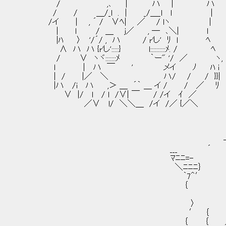
/ ,､ | ハ | ハ
/ / ＿/_l . | _/＿_l l |
/イ | , ´ / ∨ﾍ| ／ / lヽ |
| l / ＿ j／ , ─ ､＼| l 
|ﾊ 〉 '/´/ , ハ / r'し' ﾘ l ﾍ
∧ ハ ハ {r'し':::::} l::::::::::ﾒ. / ﾍ
/ ∨ ヽヾ:::::::ﾒ ｀ー" '/ ／ ヽ,
l | ハ ￣ ' メイ ﾉ ﾊ i 深
| / |／ ＼ ハ/ / / }}|
|ハ /i ハ ,＞ ＿ ´｀ ＿ イ / / ／ ﾘ
∨ |/ l / l /∨| ￣ / /イ ｲ ／
／∨ l/ ＼＼＿ /イ /／ {／＼
-‐━‐
___ ´ 
ﾏﾆﾆ=- /ﾆﾆ
＼ﾆﾆﾆ｝ L二
｀7＾′
｛ 〈
〉 
′ ｛ | |
｛ ｛ 人 ｝ 