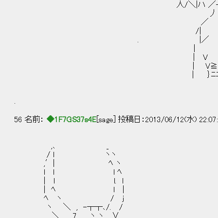
人/＼|ハ ／-‐ ＼/｝
丿 ｀
／ 
/| ⌒丶 /
. |／ ＼_/
| 
| V | ｲ
| V≧=‐--‐=≦
| ｝ﾆﾆﾆﾆﾆﾆﾆ二
.
56 名前：
◆1F7GS37s4E
[sage] 投稿日：2013/06/12(水) 22:07
,､ _
/ l ヽヽ
,′| ﾍ ヽ
l l l ﾍ
| l l. l
| ﾍ l |
ﾍ ヽ / j
ヽ ＼ , -┬┬､/. /
＼ 7 ヽ ヽ＿∨