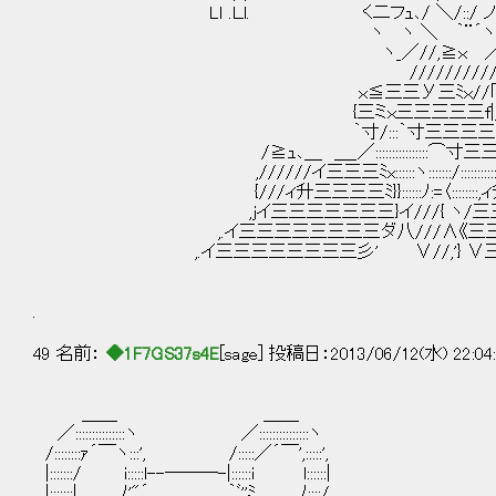
Lｌ .Ｌl. く二フｭ､/ ＼/::/ ノ ////////
ヽ ヽ ＼ ｀¨´ヽ ／′//////////
ヽ_／//,≧ｘ ／/∧//////////
///////////_＼//////////
ｘ≦三三У三ﾐｘ//｢__｡｣: ＼//////
{三ミｘ三三三三三f|＿i_| ＼////
｀寸/:::｀寸三三三三三三ﾐｘ ｀¨¨
/≧ｭ､＿ ＿_／::::::::::::::::⌒寸三三三
,//////イ三三三ﾐx::::::ヽ:::::::/::::::::::::::
{///ィ升三三三三ﾐ}}::::::ﾉ:=〈::::::::,ィ升
,jイ三三三三三三三}イ///{ ヽ/三三三三
,.イ三三三三三三三三ダ八///∧《三三三三三ﾐ
,.イ三三三三三三三三彡' ∨//,'} ∨三三三三
.
49 名前：
◆1F7GS37s4E
[sage] 投稿日：2013/06/12(水) 22:04
＿＿ ＿＿
／:::::::::::::::ヽ ／:::::::::::::::ヽ
/::::::::ｧ´￣ヽ:::', /:::::／´￣',:::::',
|:::::::/ i:::::l--───-|::::::i l::::::|
|:::::::| ﾉ'"´ ｀ﾞ''ﾐ､ ﾉ::::/