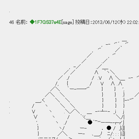
.
46 名前：
◆1F7GS37s4E
[sage] 投稿日：2013/06/12(水) 22:02
＿
, -‐ '"´., '"
, '" ／
／ , '" ,/
／ .／ /
, -／ .／＿_ / 
／ ／ ∧ ｀ヽ＼ , '"
／ ./ / .V ∧ ＼＿ -‐ '" 
/, { / V ∧ .∧
／＼ ｀ー-―一'" } } ', 
／＼ ＼ } } .} 
. ＿,.く ＼ ＼ } } |-‐''"
. / ヽ ＼ ＼ } } }
. V ヽ .＼／＼ ＿ -‐亠‐- _i j
∨ ヽ / ｀'<＿ ＼/|
', ヽ ./ ●｀¨'''ー―--r-r'.|
} ヽ/ ー- ． ● / ,|i]| 
} ／＼ ー- ､＿,ﾉ ﾆ/: : : |i]| 