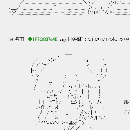
／;;;;;;;;;;;;;;;;;;;;;;;;;;;;;;;;;;;;;;;:::::::;;;;;;;;;;;;;;;;;;;;.＼ヽ_ノ´ 'ｊ_ノ,イ;;;;',;;;;;;;;;;;;
､＿_ノ;;;;;;;;;;;;;;;;;;;;;;;;;;;;;;;;;;;;;::":::::::::;;;;;;;;;;;;;;;;;;;;;;;;;;',＞ ． i! イ} ,;;;;;;;;;;;;;;;;;;;;;;
ヽ彡,;;;;;;;;;;;;;;;;;;;;;;;;;;;;;;;;;;;;;:'::::::::::::::;;;;;;;';;;;;;::::;;;:::::::}∨i∧¨¨∧∧{;;;;;;;;;;;;;;;;;;;;;;;
.
59 名前：
◆1F7GS37s4E
[sage] 投稿日：2013/06/12(水) 22:09
,. -―‐- ._
／￣ ｀ヽ＞'´ ｀ヽ.ｒ'´ ￣ ｀ヽ
. /: /⌒ァ'´ Ｙ´￣ ヽ: ﾊ
|:: { ／ ＼ } : }
ヾ ∨ .: .: :ヽ ﾞぐノ ノ
｀7 .:: ..:: i .:ﾊ ｉ Y´
/ .:: ::/:: ::/| ::ﾊ ::!､:ﾚｲヽﾄ､ル' i
{ ::i ::/ ﾊ ::/ ィ 7_十' } :| l. |
. ＼ l ﾑT弋 ::i !/ 7示､} l ｜ {
| l :|: YＴ:ﾄ､{ ﾋzｿ } :! ﾄ､ 八 第
. ノイﾄ {.ﾊ v} ,｀ ,, ノ'个 |ﾉ｜ ヽ
ﾉ / ﾊ '' _ ,仆､/.| ! i ここ
〈 ｲ｜.i >､ , ｲ厶イ人ルﾍノ
. ノイハﾊﾊヘi ＞ェ≦xｧ⌒>､
ｒ} Ｙ／ ／ ｀ヽ、