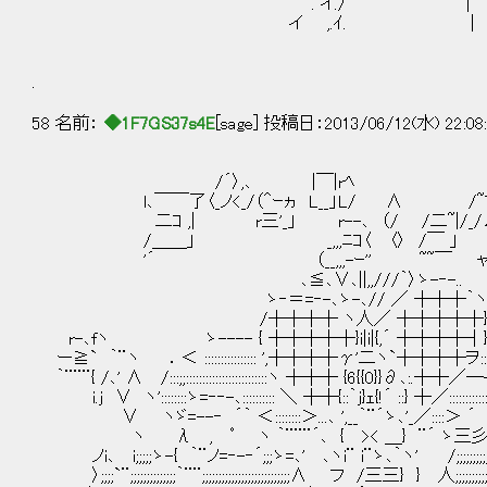
. イ./ |
イ ,.ｲ. |
.
58 名前：
◆1F7GS37s4E
[sage] 投稿日：2013/06/12(水) 22:08
/´〉,､ |￣|rﾍ
l､￣￣了〈_ノ<_/（＾ｰヵ L__」L/ ∧ /~7
二ｺ ,| r三'_」 r--､ （/ /二~|/_/
/＿＿」 _,,,ﾆｺ〈 〈〉 /￣ 」 ／
'´ （__,,,-ｰ'' ~~￣ ャｰ-､フ 
､≦､∨､||,,///｀〉ゝ-‐-.. `ｰ-､_
ゝ‐＝=‐-､ゝ-､// ／ ┼┼┼｀
/┼┼┼┼ ヽ人／ ┼┼┼┼┼}
r-､fヽ ゝ---- { ┼┼┼┼┼}i|i|{,´ ┼┼┼┼┤}‐‐-
ー≧` ｀¨ヽ ．＜ :::::::::::::::: ',┼┼┼┼γ'二ヽ`┼┼┼┼ヲ:::::::
｀¨¨¨{ /､' ∧ /:::;;:::::::::::::::::::::::::ヽ ┼┼┼ {6{{0}}∂､:.┼┼／─--‐ イ´:
i.j ∨ ヽ'::::::::ゝ=‐‐-､:::::::::: ＼ ┼┼{::｀j}ｪ{!´ ::} ┼／:::::::::::::／‐--
∨ ヽゞ=--‐ ´｀ ＜::::::::＞...､ ',__｀¨´ゝ､'_／::::＞ ´ ﾉ ﾟ ､ ｡ ｲ 
ヽ λ , ﾟ ヽ ｀¨¨¨´､ { >< ＿} ¨´ ゝ三彡ゝ--‐=､¨ }¨´
ノi､ i;;;;;ゝ-{ ｀¨ノ=‐-‐´;;;ゝ=､' ､ヽi¨ i¨ゝ､｀ヽ' /;;;;;;;;;;;;;;;;;;;;;;;;;;;
〉;;;;`¨;;;;;;;;;;;;;;｀¨¨;;;;;;;;;;;;;;;;;;;;;;;;;;;∧ フ /三三} } 人;;;;;;;;;;;;;;;;;;;