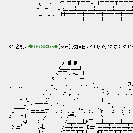
... ::::: ::::::::::::::::: ij:::::::::＜.. ,佳
.:´ ｀ :::::::::::::::::::::: ヽ.,炸;圭圭圭
｀;::::::::::::::::.... ヾ|圭圭圭圭圭圭
::::::::::::::::::::::: ヾ圭圭圭圭圭
.
64 名前：
◆1F7GS37s4E
[sage] 投稿日：2013/06/12(水) 22:11
,ｒiiｊｊｊ|||jjix、
%三三三三}
%三三フ Eﾆ二}
%ﾆ二フ Eﾆ三} iiiii
. （. . ..: . : : ...,,} . .
'´ ⌒｀`ヽ、. （ : : ～ : : : . .(,.. . ゛'y. : : :⌒
ヽ {: : : : . . : :. :~゛'r. . : :（: ::: : : : ... .
...... -=ﾆミ、.＿＿.,ﾞ（.⌒ :ｙ. : ゛:'～: ⌒. ..: . : : ...
.,,,ー=＝-、＞三三三フ. : } ～: ':,:::::::::: ～ : : : . .(,.. .
......￣￣｀＞三三三フ... （ : : : . . ,... :~“'' . . : :. :~゛'r. . : :
ム三ﾆ=∥三三三フ´... 、. /圭ゞ､゛'r;;; :（: ;;; :人_..._._.｀'
. i´ ,,%㌢ )=|´. ､. /圭圭圭圭E三{;圭
_,彡三㌢ )=|... ヽ... /圭圭圭圭|||E三{i|圭
. ｪﾞ }λ.... ｝.... 佳圭圭圭圭|||E三{l|