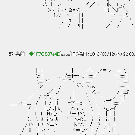
八 } ＞ イ ／ ヽ iﾄ､ i ､/ 
)ハ i ハ ≧=＜ ／ ＼{ ＼{⌒＼
}ノ/ ヽ ／ | ｢ ｀７ ー=ミ
, - '7 i| | / / ‘，
/ / ﾘ | ／ / ‘
.
57 名前：
◆1F7GS37s4E
[sage] 投稿日：2013/06/12(水) 22:08
. |:::::l i::::::| ／::::::::,ィ＝=z､::::::::::::',
. ',:::::', _,..､ .ﾉ:::::jー‐-,ｧ':::::::／ ヽ::::::::::',
. ';:::::::>''''´ ｀''''¨¨ヽ､___.i::::::::l ';:::::::::l
>'´ , / ヾヽ｀ヽi!z､ i:::::::::|
. ／ .／ ./ ｉ ､ ミ.ヽ. ﾉ::::::::j'
.／ ./ ﾌ¨7'ヽi_ i | ', ',. ヽ _,ノ:::::::::ｼ
.＿__,.ィ二..., / l /i !i ｰ大＝z__ ', ', ヾ￣:::::::::／
/ i 」_,ハ.| l､ iﾊ, i､ ､. ', ',. ﾊ_,.zイ´
. i l ｌ Nﾌ心 ヾ､ .ﾉー_i!ヽ', .| i.; | .| 
. 〉. ', ｉ! i ﾄzリi ｀' ￣ん心z .j i! i .| |
/ iヽ', .lヽ!i. ゞニｿ ﾄ､ツｿ ﾉ 〉 .j .
/ i! . ｀| ﾊ ヾ ､ ヾ==''.ﾉｲ i / |. ,' .,'. | ',