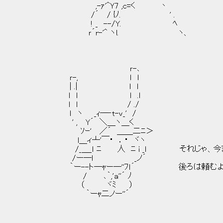
,-ｧ'^Ｙ7 ,c=く 丶
/´ / {ﾉ. ' .
! _ --/Y. ﾍ
ｒ´r-'^ ヽl. ヽ、
ｒ-､
ｒ-, ｌ ｌ
| .| ｌ ｌ
ｌ ｌ ｌ .ｌ
ｌ ｌ / ./
ｌ ヽ _ｨ―‐t-ｖ_' /
' , Y´ ＼＿ヽ＿く
ｿｰ' ／´ ＿＿二ﾆ＞
l＿ィ┴'￣・ ．・ ヾヽ
/_＿_ｌ ﾆ 人 ﾆ i _ｌ それじゃ、今ま
/ー―ｌ _ノ´
｀ー--ト―ｬー―''ﾌｌ´ 後ろは頼むよ、
/ ､｀,'ａ''´ ﾉ
（ ヾﾐ ）
｀ーｬ二ノー''´
.