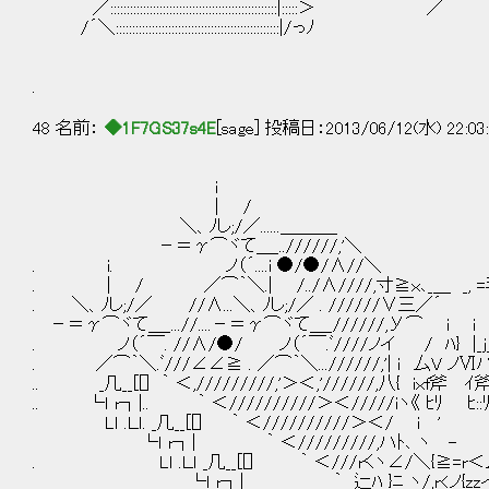
／:::::::::::::::::::::::::::::::::::::::::::::::::::|:::::＞ ／
/´＼::::::::::::::::::::::::::::::::::::::::::::::::::|/っﾉ
.
48 名前：
◆1F7GS37s4E
[sage] 投稿日：2013/06/12(水) 22:03
i
| /
＼、ﾉし;/／......＿＿＿_
－＝γ⌒ヾて＿_..//////,'＼
. i. ノ（´....i ●/●/∧//＼ 
. | / ／⌒｀＼.| /../∧////,寸≧ｘ､_＿ _, 
. ＼、ﾉし;/／ //∧...＼、ﾉし;/／ . //////∨三／
－＝γ⌒ヾて＿_...//....－＝γ⌒ヾて＿_//////,У⌒ 
. ノ（´￣. //∧/●/ ノ（´￣.ﾞ////ノイ / ﾊ} |_j
. ／⌒｀＼.ﾞ///∠∠≧ . ／⌒｀＼...//////,'| ｉ 厶V ノⅥ
.. _几__[[] ｀ ＜,/////////,'＞＜,'//////,八{ iｘf斧 
.. └ｌ r┐|.. ｀ ＜//////////＞＜/////iヽ《 ﾋﾘ ﾋ::ﾘ 
Lｌ .Ｌｌ. _几__[[] ｀ ＜//////////＞＜/ i ' 
└ｌ r┐| ｀ ＜/////////,ハﾄ､ ヽ - / }／}
. Lｌ .Ｌｌ _几__[[] ｀ ＜///rくヽ∠/＼{≧=r＜厶イヽ/
└ｌ r┐| ｀ 辷ﾊ }ﾆ ヽ/,r<ノ{zzイ }/////