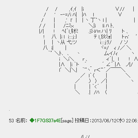
/ / ,ｲ,ｲ |i ∨// |
/ ' -‐=/i ﾊ| |ﾊ l ∨
/ | ,' l' | ｜ヽ 丁`ヽ ｌ | |
/ / | /ﾆﾐｘ ＼|i li ﾊ ﾄ、
|/| ! ﾍ{´l_豺ﾐ .彡lﾊ=.ハ| ﾘ ト 、
! 八 |i l i::::j::} ﾃ l_狄ﾐｫ| トｎ
| | ヽ从 弋:ツ i::::j:ﾘ/ / ソ
八 i| | ヾ=/ ｨ /／ ＼ 
｀’ ＼ﾄ､ ､ 丶 厶イﾉｨ ヽ l 
i ＼i＼ r 、 ィ´|_ l ! ∧
|∧ |i ｀ト ´ _ ´ ∠´ |∧ ノ|/
l′＼|＼| ｀¨ヽ ｒ＜¨´／￣￣＼
／ l｀〈 | ＼
／ .〉 〉 ／| ヽ
| | ｀<´ |
＼ .| /ﾊ 〈 
.
53 名前：
◆1F7GS37s4E
[sage] 投稿日：2013/06/12(水) 22:06
＿ /し'/