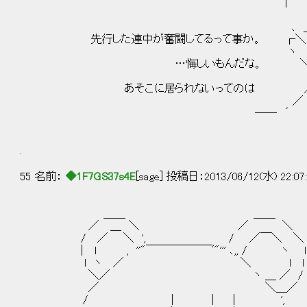
| ｢ 
｀ ´
､ ＿ .|￣￣￣
先行した連中が奮闘してるって事か。
ヽ ｀ ー --
…悔しいもんだな。 
｀＞ ´
あそこに居られないって
／ 
―― ´
.
55 名前：
◆1F7GS37s4E
[sage] 投稿日：2013/06/12(水) 22:07
＿＿ ＿＿
／ ＿ ＼ ／ ＼
/ ／ ＼ ', / ／￣＼ ＼
| l , ''"￣￣￣￣￣￣ﾞ"''' ､,, / ヽ l
l ヽ ／ ＼ l l
＼／ ヽ ＿ ／ /
／ ＼＿／
/ | | | ',