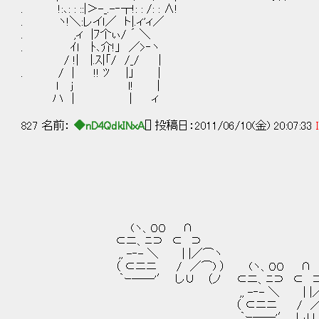
. !:､: : ::|＞-_.-‐┬!: : /: : ∧!
. ヽ!＼:レイｌ／ ト|.ィ'ィ／
. ,ィ |ﾌ个ぃ/ ´ ＼
. ｲｌ ﾄ､介!」 ／>‐ヽ
/ !| |.ｽ|「/ /_/ |
. / | !! ﾂ |」 ｜
ｌ ｊ ｌ! |
ハ | | ィ
827 名前：
◆nD4QdkINxA
[] 投稿日：2011/06/10(金) 20:07:33
／￣￣￣￣￣￣
| おまたせしま
＼＿＿＿＿＿＿
(ヽ、００ ∩
⊂ニ、ﾆ⊃ ⊂ ⊃
,, -‐- ＼ | |／⌒ヽ
（ ⊂ニニ / ／⌒) ） (ヽ、００ ∩
｀ｰ――'′ し∪ （ノ ⊂ニ、ﾆ⊃ ⊂ 
,, -‐- ＼ | |／⌒ヽ
（ ⊂ニニ / ／⌒)
｀ｰ――'′ し∪ （