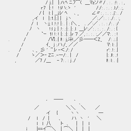
/ j:.| |:.ﾊ:ﾍ ﾆ.ﾌ⌒( ＿ﾏzソ〃/ . : . ::!: . : ,
r:7 |: ! !:lハ:.ゝ ' /:/: . : . : .l:/: .:,
/ { l: | __j:ﾚ' ﾍ ､ _ ∠〃: . : . : .j': . /
,.イ l |::1.|:.| | j:ヽ ／:.／: . : ./: . :,
/ l ヽ:j; l .!:.! |: . | : l＼ _ .. ／:／ . : . : /: . :/
ﾉ ヽ !:l j: | .!: .:|: .|: .l ＿ﾚ':／: . : . : . /: . : {
/ `ｰ 1! !: ! |: .:|: .|r ７ ／, : . : . :,／／ﾏ: . : !
. / /Ⅵ:.:| l!: :j,斗!,／彡――＜Z_ /: .:.:|
/ ｲ_ j :.ハ:/_ ／／ ﾏ: ｌ: .|
. / ､ _ 彡 ' ¨.ﾚ -＜./: / r': .!: .|
/ ゝ／＞‐ Zﾆ .-ー/: . | / |: .l!: .:!
, ／7 /＿ - 7: . : j ./ l!: l: . :|
＿＿
´ ｀ 、
／ ＼＼. ＼ ／
イ { ヽ ヽ ―
/ ｌ / ｜ 、 ハ ヽ ' ＼
l l 八 ト 、 | ｜ l
ｉ |==イ⌒＼ ｜⌒＼ | ｜ |