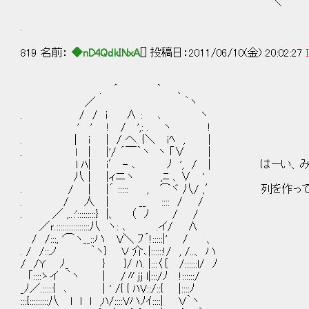
＼ (_＿
.
819 名前：
◆nD4QdkINxA
[] 投稿日：2011/06/10(金) 20:02:27
. ´ ｀ ､
／ ｀ヽ
. / / i ∧ : ､ ヽ
' ' ! / ',: . ヽ !
. | ｉ | / へ. {＼ iﾍ , |
. l | |'/ ´￣｀ヽ ヽ ｢∨ ｜
l ﾊ| i′ - ､ ﾉ ', / | はーい、み
八 | |ィニヽ ,ﾆ 、∨ '
. / | |´ ::::: , ⌒ヾ 八/ ,′ 列を作っ
. / 人 | __ :::: / /
. ／ ,..:':::::::::} |、 （ ﾉ / /
／ｒ.::::::::::::::::八 ヽ: ､ .イ/ ∧
/ /:::, '⌒ヽ__::ハ V＼ ﾌ´!:::::|' / 、
. / /::ノ ｀ヽ} Ｖ 介､|::::::!/ , /..、 ハ
/ /Y ﾉ_ } }/ ﾊ. |:::〈｛ /::::::l/ ﾉ
｢::::ゝイ ｀ヽ ｜ /〃ｊｊ l|:::/ﾉ !::::::/
_ﾉ／.:::::{ ､ ｜' /{ { ﾊV::/::{ |::::ﾉ
:::{:::::::::八 l l ｌ ,ﾊ/::::Vハﾉｲ::::| Ｖ｀ヽ