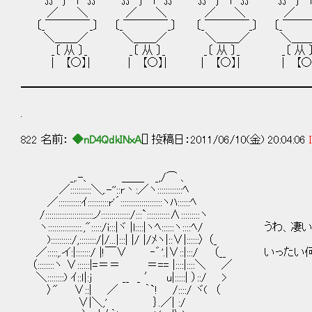
∬ j─i ∬ ∬ j─i ∬ ∬ j─i ∬ ∬ j─i
／ ＼ ／ ＼ ／ ＼ ／ 
〔_￣￣￣￣_〕 〔_￣￣￣￣_〕 〔_￣￣￣￣_〕 〔_￣￣￣
＼＿＿／ ＼＿＿／ ＼＿＿／ ＼＿
_〔 从 〕_ _〔 从 〕_ _〔 从 〕_ _〔 从 
| 【○】| | 【○】| | 【○】| | 【○】
━━━━━━━━━━━━━━━━━━━━━━━━━━
.
822 名前：
◆nD4QdkINxA
[] 投稿日：2011/06/10(金) 20:04:06
_,.-、 ＿＿ _,/⌒ 、
／::::::::::＼,.-''::r丶:／ヽ::::::::::::ﾍ
／:::::::::::ｲ::::::::::r'´::::::::::::::::::::ヽﾊ::::::ﾍ
/:::::::::::::::::::::::ノ::::::::::::::/:::`:::::::::::∧:::::::::ヽ
ヽ::::::::::::::::.,":::::/i:::|ヾ |l::::|ヽﾍ::::::ヽ::::ﾍ/ うわ
)::::::::::/,::::::::/|/...|:::| |/ |/ﾒヽ|::∨|::::::〉 （_
／:::::,.イ:|:::::::/ |!￣∨ ‐゛'.|∨::|:::/ （__
（::::::::ヽ ∨::::::|=＝＝ ＝== |::::|::::＼ ／
＼::::::::) ｲ::ｌ|:j __ _ ′ u|:::::| ）::/ >
〉" ∨::| ／ ｀`! /::::/ ヾ( （
∨|＼,' ｝.／| :/