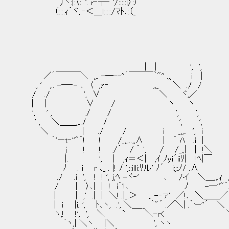
）ヽ:|:〈:｀'. r‐┬‐ '/:::::|〉:)
（::::ｨ´ヾ,:‐＜＿l:::::/ﾏﾄ､:（_
| | ', ',
／´￣￣￣＼ ,,. -─--''´￣￣￣｀"'' .,, i |
., ' ,.. -─‐- ､ 〈 ,ｧ‐ ,,_ ＼ ./ /
/ ./ ', ∨ ＼ ヾ,／
| | ∨ / ヽ ヽ
', ' , ./ / ', ',
' , ＼＿＿,,../ / ', ',
＼ | ./ / i _,,.. ', i ま
｀'ーt‐''"´! ! /_,,...,,∧ | ´ ﾊ .i |
j ! ! ./´ / ｀ ', / /_,,| | !＼
|. ', | ,ｨ＝＜| ,ｲ ﾉyi´iiﾘ| !ﾍ|￣
ﾉ . i ｒ ､_ . |! / ',::illi:ﾘル' ﾉ´ i;;:ﾉ/ .∧
./ .i ', ! ! ', j,ﾍ -ヾ‐' ､ /イ ＼＿,,.ｨ ,
/ | 〉､| | ! i´'!､ ﾉ -─''"´
| | ,' .| | ＼! .|_.＞ ,. -‐ァ' ／!､ ＼＿＿／
| i |i. ', ﾄ､ヽ, .', ＼＿__ ｀"´ .／＼| .｀ー''´ ＼
ヽ,! !', ', ＼ ` ＼-r< 
｀ヽ,| ＼ヽ |＼ ', ヽヽ 