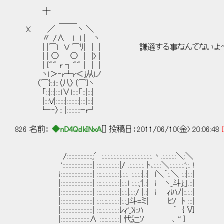
┼
＿＿_
X ／ ヽ ＼
〃 /∧ l l | ヽ
| |⌒l Ｖ ⌒ﾘ| | | 謙遜する事なんてないよ
| | ○ ○ | |)｜
| {"" r ┐""｜ | |
ヽｌ＞‐r┴r＜j从lノ
（⌒}::l::〈八〉（⌒}ヽ
「::|::|:::ｌ∨ｌ::::「::|:::|
|:::V|::::::|::::::::|:::|:::|
└‐‐〉:: |:::::::::ｰr┘
826 名前：
◆nD4QdkINxA
[] 投稿日：2011/06/10(金) 20:06:48
/:::::::::::::::::;′:.:.:.:.:.:.:.:.:.:.:.:.:.:.:.:.:.丶.:.:.:.:.:＼:＼
'::::::::::::::::::::| :::.:.:.:.:.:.:|/ .:.:.:.:.:. ﾄ､:.:.:＼:.:.:.:.:.';:. !
ｉ:::::::::::::::::::::| :::.:.:.:.:.:.:|.:.:. :.:.:.:|.:| l＼´:.＼ :.:|:.:|
|:::::::::::::::::::::| :::.:.:.:.:.:.:|:.:.l :.:.:,'|.:| ｉ ヽ_斗j:｣.::|
|:::::::::::::::::::::| :::.:.:.:.:.:.:|:.:.|.:.:/ |.:| i ｨｉﾊﾉ|::.:.:|
|:::::::::::::::::::::| :.::.::.:.:.:.:|:.:｣斗=ミ|
|:::::::::::::::::::::| :::.:.:.:.:.:.:ﾚｨ'_)i::ﾊ ´ { Ⅵ
|:::::::::::::::::::∧ :::::.:.:.:.:| 代辷ｿ