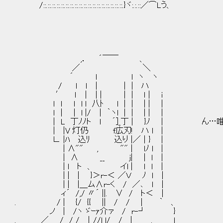
/::.::.::.::.::.::.::.::.::.::.::.::.::.::.::.::.::.::.}ヾ:.:.::／⌒Lう、
,． ´￣￣ 、
／ ＼
´ l l ヽ ヽ
/ ｌ ｌ | | | ハ
′ ｌ ｜ | | | | ｌ | i
ｌ ｌ ｌ l l 八ﾄ l | | | | |
ｌ | | l |/ ｜ ｀ヽl | | | | |
| L 丁ﾉﾉト l ´]_丁 | }ﾉ | ん…唯
| |V 灯仍 f広刃! ハ l |
∟ |ﾊ 込ﾘ 込り |／｜} |
| ∧"" , "" | lﾉ l |
| ∧ __ j| | ｌ |
| l ト 、 イl | ｌ ｌ |
| | | }＞r-＜ ／Ｖ ﾉ ｌ |
| | |＿ム∧r-く / ／､ ｌ |
ィ´ /,/ 〃´ ||. ∨ / ト＜ |
. / | {/ {{ || / / | ｀ 、
ノ | /ヽ ゞｰｧ介ァ / r-┘ }
. ／ / / / ｜//l l/ / | , l