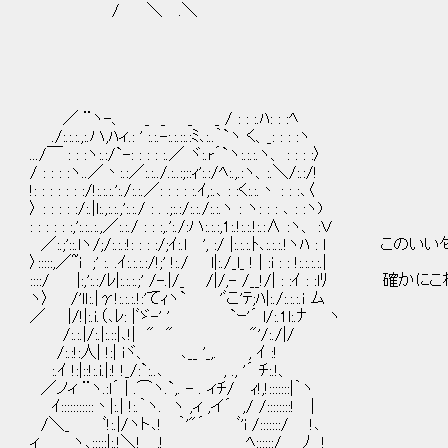
/ ＼ .＼
／ ¨ヽ-、 _ _ _ _ / : : :.ﾊ: : :ﾍ
./:.:.:.,:.ハ,ﾊィ.: ' :.:.-:.:.::.:ﾐ､:..｀`ヽ く、_: : : :ヽ
.../￣ : : :ヽ:.:/`-: : : : :.／ ヾ:.r´`ヽ:.:.:.ヽ、 : : : :〉
/ : : : :ヽ..／丶:.:／:.:../.:..:;::ｨ':.:/ﾍ:.,.:ヽ、:.＼/:.:/!
!: : : : : : :/!:.:.:.':./:.:.／: : : : :.ｲ,:.､ : :く:.:.丶 : : :､〈
〉 : : : : :/:.|l:.,:.:.,':.:./ : . .;:.:/:.:./:.:.ヽ : ヽ: : : ､ : :ヽ)
: : : : : :,':.:..:.,／:.:./ : : :,.':./:ハ:.:.:,1:.!:.:.!:.:∧ :ヽ、 :Ｖ
／:.;'::.lヽ/;/:.:.:!: : : :/;ｲ:.l ', :/ |:.:.:.ﾄ､:.:.:
〉:::::,／~i ;' :. .ｲ:.:.:.:/!;' !:./ l|:./_l_ ! | :i : : !:.:.:.:.|
::::/ |:,':.:/ﾚ|:.:.:.;' /-.|/_ /|/,- /__!/| : :ｲ 
ヽ〉 /'lｌ:.|γ!:.:.:.!:'てｨヽ` 'ﾞこ'ﾃ;ﾊ|:./:.:.:.i ム
／ |/!|:.i.（､ﾚ: |ﾞゞ-' ' `ｰ'´ l/:.1l:.ﾅ ヽ
/:.:.|/:.|:.::|､!| " " "'/:./|/
/:.:!:人| !:| iヾ、 ､__ '_,. , ｲ :!
:.ｲ !:|::!:.i.|:! !_/:`:..､ , ., '´ ﾁ:.!、
／ノィ ¨ヽ.:l´ | .⌒ヽ.`,. - . ィﾁ/ ｨ!,!:::::::|｀ヽ
ｲ:::::::::::丶|:.| !:.｀ヽ. ヽ ,ィ ,イ´ ,/ /::::::::! |
/＼_ ﾞ!:.|/ヽト､! ｀'"´ ﾞ'i /:::::::/ !､
ィ ヽ､:::::|:.!＼! ,! ﾍ::::::/ ﾉ !