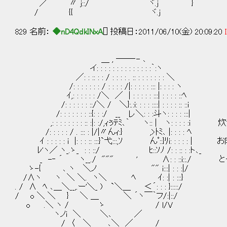
／￣ 〃 j::/￣￣｀ ´￣￣ ヾ.j }
/ {{ ヾ.j
829 名前：
◆nD4QdkINxA
[] 投稿日：2011/06/10(金) 20:09:20
＿ , ――‐- ､
イ: : : : : : : : : : : : : :｀:ヽ
／: : :: : : / : : : : . :: : : : : : : : ＼
/: : : : : : : / : : : : /|: : : : : ::: |: : : : ヽ
ｲ,: : : : : : /＼ ／ | : : : : : :::| : : : : ::ﾍ
/: : : : : : ::/＼ / ＼}:.:i: : : : ::::| : : : : :: ::i
/: : : : : : : ::{: : :/ __ レ＼: : :斗ヽ: : : : :::|
,: : : : : : : : :: :|: :/,ｨぅﾃﾐ､｀ ヽ:: | ヽ:
/: : : : : / . ::: : |/|〃んｨ:} ,>ﾄﾐ､ |: : : : ﾍ
ｲ : : : : : i |: : : :: :::}`弋:::,ｿ んﾟ::}ﾘi:
ﾚ'ヽ／ ヽ_.ゝ_ : : ::/ ﾋ::ｿﾉ /: : :: : :ト､_
_ -‐ ´ ヽ__./ """ ' ∧: : ::i::./
ゝ-{ ､ ヽ ＼ノ "" i:::| : : :|/
/∧ヽ ヽ ＼ ＼. ヽ＼ ﾍ ｲ: :| : :::}
. / ∧ ﾍ ､＿＼__,.ー'＼_ ) `＼＿ ＜´: : : }:::::/
/ o ＼ ＼ } ＼ ＿ ＼ ´ヽ￣｀フ/:|::/
o .＼ ヽ / ゝ / l/V
ヽノi ＼ ＼､ ／
/ 〈 ＼ ､＼ ／ /