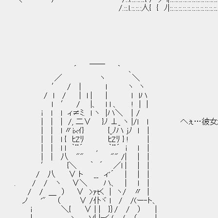
/.::.l.::.::.:人{ { ﾉ|::.::.::.::.::.::.::.::.::.::.::.::.::.::.
＿＿
´ ｀ 、
／ ヽ ＼
′ / ｜ l ヽ ヽ
/ l / | l | | ｌ lハ
l ′ / |、 l l 、 ! | |
ｉ ｌ l ィ≠ﾐ. l ヽ |ハ＼ ｜/
| | | /, 二∨ }ﾉ ⊥_ ヽ |/ｌ l へぇ…彼
| | l 〃iｘｲ} {_ﾉハ jﾉ ｌ |
| | l { ﾋZﾘ ﾋZﾘ } ! |
| | l l ｀¨´ , ｀¨´ i ｌ |
| | 八 "" "" /| | |
′ {＼ ｀ ´ ／l | | |
/ 八 ∨ ト __ ィ'´ | | |
. / / ヽ ∨＼ ハ、 ｜ ｌ |
/ / ＿ ） ∨ >ｧｔく | ヽ/ 〃 |
ノ '" （ ∨ /仆ヾ l / /(ー‐ト、
i ＼{ ∨ | | }｝/ / ） ｜