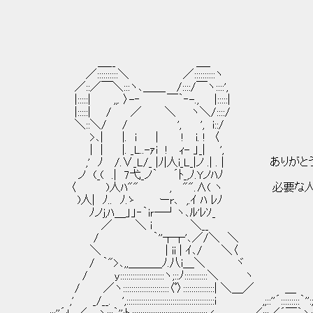
＿__ ＿_
／::::::::::＼ ／::::::::::ヽ
／::／￣＼:::ヽ､＿＿ /::::/￣ヽ::::',
|:::::| ,,. 〉-‐ ￣｀‐-., |:::::|
|:::::| / ／ ＼ ヽ＼/::::/
＼::＼/ / ', ', i::/
>､| |. i | ! i. ! 〈
| | |. _L..-ｧi ! ｨ- 」_| ',
,' ﾉ /.∨_L/_ |ﾉ|人i_L_|ノ .| . | ありが
ノ (_( .| 7弋_ノ｀ ´ﾄ_,ﾉ.Yノﾊﾉ
〈 )人ﾊ"" , "".∧( ヽ 必要な人に周
)人| ﾉ.. ﾉ.ゝ ーr､ ,.ｲ ﾊ ﾚﾉ
ﾉノj,ﾊ＿」」‐｀iｒ─┘ヽ､ﾙ'ﾚｿ_
／ ＼ i ＼__
/ ｀''┬┬'､／/＼ ＼
＼ | ii | ｲ､/ ＼〈
/ ｀">､,,＿＿＿ﾉ.八i＿＼ ヾ
/ y:::::::::::::::::::::ヽ;::ﾉ:::::::::::＼ ヽ
/ ／ヽ::::::::::::::::::::::〈ﾟ〉:::::::::::::::| ＼＿／ ＿
,' _/__. ',::::::::::::::::::::::::::::::::::::::::::i ,;::''´:::::::::｀'':;