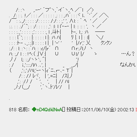
/: :ヽ ,.-‐' ´フ^ヽ,｀イ´ヽ,.ﾍ ／｀ｌ ／>
. /: : :. :!／: : : ／: : : : : ,: : : ,:ﾊ´: : :ヾ l､ ｀'´／ ／＼
/￣: :､,/: : : : :/: : : : : /:/: : :,' ', ∧l: : ｀ ﾍ ' ／ ／
:.:. : : .:/｀`; : :/: : : : : ,': :ｌ: l lﾞ‐-‐ | l: :: :: : ', ヽ ／
: : : :..,'.: : : : :,'.: : : : :, l ,斗ト| ﾄ-、l:,: :ﾊ ──
:: : : {｀'; : : : |: : : : : l |: :ﾊ ﾊ| ﾘ |. l | : :l| ＼/
: : : :ト- ､_:.:.|l : : : : l | | '-' ' ' |/r',' 乂 ｸﾝｸﾝ
:./: : l: :ヽ: :｀ﾊ: : :ｨ/|r´ ∩ ∩r::ﾉl:ﾉ ヽ
ﾊ: :,/ l : : !ﾍ:（ ,|∨:| ∪ ∪l/ |/ ゝ …ん？
丿/ l,: :.;/ヽゝ':, ＾| ',!
: / i.,':::::/lﾊ .､', | _ _,ノ| な
（ ,'::,':/ﾊｌ,'-‐ヽ|ｨ｀ﾆ､r‐､‐ T´|
/: : /ﾉ ﾚヾ, | ',.=ﾆ| /ｽ|丿
,'.: :/ﾉ / ｀ '、 ', | // ﾊl
_ﾉ:/（__,/ ',｀ヽ､ﾄ'/ﾚ'/ |
.
818 名前：
◆nD4QdkINxA
[] 投稿日：2011/06/10(金) 20:02:13