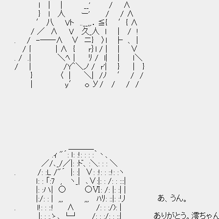
ｌ | | __' / ∧
} l 人 ー' / / ∧
′ 八 Vト ..__,,.．≦{ ′{ ∧
/ ／ ∧ V 久_人 ｌ | / !
. / -──∧ ∨ ニ} 〉l ├ 、｜
/丨 | ∧ { r｝l / | | ∨
. / .| ＼ﾍ｜ ﾘ / l| | ｌ＼
/ | /Y＾＼ノ / r'| } | }
} 〈 | ＼| /ﾉ ′ / /
| y′ ｏ У/ / / /
＿＿＿_
.ｨ "´: ｌ: :!: : : :｀丶、
／/､_/／|: :ド、:＼: : : ＼
. /: :L /"´ |: :| ∨: :!: : ::!: :ヽ
ｌ: : 「:7 , ヽ_| ､∨:|: : /: : :::|
|: :ハ| ○ ○Ⅵ: /: |: :| |
|:/: : | ,,, ,,, ﾊﾘ: ::|: :リ あ、うん。
. ｌ!: : ::! ∧ /: : :/): |
|: : :.ゝ､ └┘ /: : :/: : ::| ありがとう。澪ち