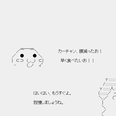
＿＿＿_
／⌒ ⌒＼ カーチャン、腹減ったお！
／ ● ● ＼
| ⊂⊃ (_,､_,) ⊂| 早く食べたいお！！
ヽ （_.ノ ィ’
γ::::::::::::::::母::::::::
/::::::::::::::::::::::::::::::::::
γ:::::::::人::::人::人::::人::
はいはい、もうすぐよ。 （:::::::::／ ─ ─ ＼
＼:／ （⌒） （⌒）
我慢しましょうね。. | （__人
＼ ｀ ⌒´
／ 