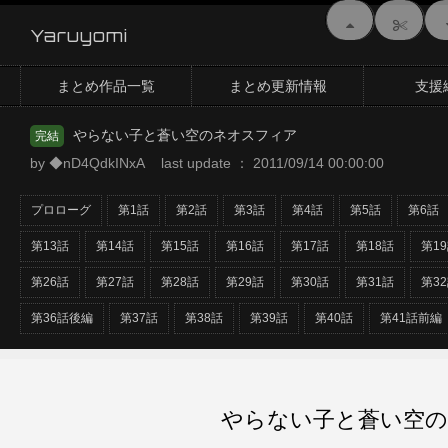
Yaruyomi
まとめ作品一覧
まとめ更新情報
支援
やらない子と蒼い空のネオスフィア
完結
by ◆nD4QdkINxA last update ： 2011/09/14 00:00:00
プロローグ
第1話
第2話
第3話
第4話
第5話
第6話
第13話
第14話
第15話
第16話
第17話
第18話
第1
第26話
第27話
第28話
第29話
第30話
第31話
第3
第36話後編
第37話
第38話
第39話
第40話
第41話前編
やらない子と蒼い空の