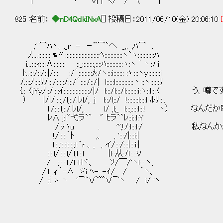
| ヽ Ｖ| |ｰく/ / （ |
825 名前：
◆nD4QdkINxA
[] 投稿日：2011/06/10(金) 20:06:10
,' ⌒ﾊヽ、,_r - －¨⌒`へ _,、,ﾊ⌒ 、
ﾉ....:::::::::.%〃:::::::::::::::::::::::ﾍ::::::::::::ヽ`ヽ:::::::::::ﾊ
i...:::ｨ::::∧:::::::: ::_::::::::,::::ﾊ:::::::::::ヽ:ヽ ´丶:/:i
ﾄ..:::/::/::|/::: :/´:::::::::ﾒ:/ヽ:::i::::::: :ゝ:::ヽy::::::::i
/.:::ﾉ::::ﾘ/:::/:::::/:::/´::::/::/| l:::::l::::::::::::丶::ヽ::::::ﾘ
{.: 〈jYyﾉ::/::::ｲ:::::::::::::::::/|/ l:::/l:::/l::::::::i:ヽ::l:::〈
） |/|/:::;;/l;::/.ﾚl/,. j l::/l;:/ !:::::::l::::l ﾙﾘ:::、
l:/::::l;::/.ﾚl/,. l/ ,l;_ l:::,::::l:::! ヽ） 
ﾚ∧:j:l"弋ラ`` " ﾋラ``ﾚ::i::l:Y
|/::ハu . ''',!ﾉ:l:::l:/ 私なん
!/:::::｀ﾄ ,、 , ':::/|:::i:|
l:::,':::i:::;;ｌ:`r 、_ , イ/:::/:::|:::i:|
:l::l/:::::l/:l;l:::l |l::从:ﾉｌ:.:.V
:::/ ...;;::::l:/l::l:{ヾ、 _ ｿ/￣/'ヽl:.::ヽ,
/'l..,ｨ'´‐∧ ゞi ﾍ-‐-ｲ/ / ｀ヽ、
/:.::{ ゝ ヽ '⌒`Ｖ＾~＾Ｖ⌒ヽ / i/ 'ヽ