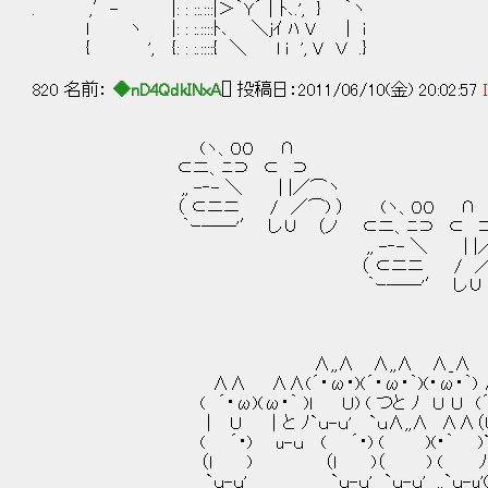
. ,′- |: : ::.:::|＞｀Y´│ﾄ､.', } ｀ヽ
l ヽ |: : :.::::ﾄ､ ＼jｲ ﾊ V │ i
{ ', {: : :.::::{ ＼ l i ', V Ｖ .}
820 名前：
◆nD4QdkINxA
[] 投稿日：2011/06/10(金) 20:02:57
(ヽ、００ ∩
⊂ニ、ﾆ⊃ ⊂ ⊃
,, -‐- ＼ | |／⌒ヽ
（ ⊂ニニ / ／⌒) ） (ヽ、００ ∩
｀ｰ――'′ し∪ （ノ ⊂ニ、ﾆ⊃ ⊂ 
,, -‐- ＼ | |／⌒ヽ
（ ⊂ニニ / ／⌒)
｀ｰ――'′ し∪ （
∧,,∧ ∧,,∧ ∧_∧
∧∧ ∧∧(´・ω・)(´・ω・｀)(・ω・｀) ∧
( ´・ω)(ω・｀ )l Ｕ) ( つと ﾉ Ｕ Ｕ (´・
｜ Ｕ ｜と ﾉ`ｕ-ｕ' `ｕ∧,,∧ ∧∧（Ｕ Ｕ
( ´・) u-ｕ ( ´・) ( )(・｀ )`ｕ-ｕ
（l ) （l )（ ) ( ﾉ∧,,∧
`ｕ-ｕ' `ｕ-ｕ' `ｕ-ｕ' ..`ｕ-