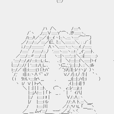
（::::ﾉ
,ハ /＼ /::::::ﾍ
/´ヽ ,/;:::::∨::::::::Y＾⌒ヽ､{ｹ:::::::::ヽ､
/l:::::ﾉ!／::::／:l|:::_ｲ丶{:::ヽ､::::.ヽ::::::'⌒＾￣,}
,／/:::::/::::／:::::／l{ﾆ、ﾐ::::＼::::::::.::::＼: : :./´::|
i /:::::/::::::::::::::::′∧ヽ＼::::::::ヽ::::ヽ:.:.:.ｲ.:/:::::::;:
/::::::::′/:::::::::/:::丿 '.:::::::ヽ:::::::ヽ:::::!::゛_,ｲ',::::::::ﾄ､
／:::::::/::::〃::::::/:::::| ヽ::::|ヽ:::::::';::::ｌ:＼:::i|::::::::: : ::>
, '::::::/::::/,ｨ!/:::::l::::::L::∟、 ､::| ＼!:::::|:::::l＼::::::::
{::::::/:::://｜'::::::l::/ｌ_∟､ ヽl二,,'_'j::::|::::,ﾄ､:::＼::lﾙ
l::::/／ l:||::ｌ:::::::::l,'ｌ { ﾄ;ﾊ` '´‘;!iﾒj }|:::ﾚ'::!ヽj/ ）ヽ
｀/,' l:||::l:::ヽ∧ヾ` vｿ Ｖノ /|:::l丿::ﾘ::| `丶
（ l ﾘｌ:!い::::::{tﾍ ,,,, , ,,,;ｌ|::::|::/ｲ|::l ）
ヽ ｌ/ Ｖ｜トrﾍ、 ,ｲ.|::::|::i|| ﾘ
＼｜::| |｜::::ﾄ､ (⌒ヽ ｨ:::ﾚ':::::jl:::l
|::::j人!::::｜「 ト __ , ´｜ ′ｲ八|
|::/ i:::::::ｌ l! | ∨/::∧::丶
|/ |:::::::l !ﾚ //::∧ ﾄ､::::＼＿,
/ ｌ:::::::川 ／/::,ﾍハL 「＿￣ヽ
／ ＿ 厶ィ'::::/ ｰ一' _／∠_ヽヾ. ￣｀ヽ