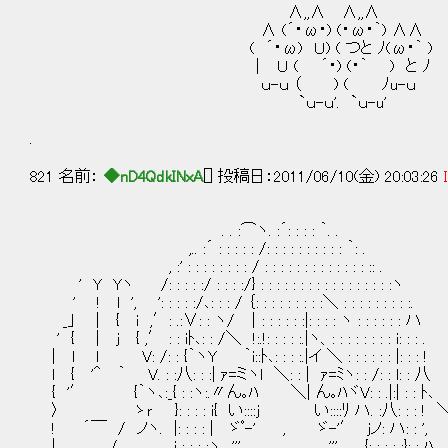
∧,,∧ ∧,,∧ （
∧ (´・ω・) (・ω・｀) ∧∧ `ｕ
( ´・ω) Ｕ) ( つと ﾉ(ω・｀
｜ Ｕ ( ´・) (・｀ ) と ﾉ
ｕ-ｕ （ ) ( ﾉu-ｕ
`ｕ-ｕ'. `ｕ-u'
.
821 名前：
◆nD4QdkINxA
[] 投稿日：2011/06/10(金) 20:03:26
. . :⌒ヽ. :´: : : : ｀. .
,.. :´ : : : : : /: : : : : : : : : : ｀: .
, :' : : : : : : : : / : : : : : : : : : : : : : :: .
' Y Yヽ /: : : : :/ : : : :/} : : : : : : : : : : : : : : : : :ヽ
' ! l ', ': : : : :/､: : : / ｛: : : : : : : : :＼ : : : : : : : : :.
_｣ | { i ,′: .:∨: : ヽ/ ｜: : : : : :|: : : : ヽ : : : : : : ハ
' { | j { ,′ : : iﾄ､: : /＼ !:.!: : : : :.|ヽ、: : : : : : : : i: : : .
| l l V: /: : {｀ヽY ｀i::ﾄ､: : : :.|イ ＼ : : : : : : |: : : !
l { '＾ ｀ V. : :八: : :| ｧ=ミヽl ＼: : | ｧ=ﾐヽ: :
{ '′ {｀ヽ､:_{ : :ヽ:.〃ん｡ﾊ ＼| ん｡ﾊヾV: : .|:| : : ﾄ､
〉 ゝｒ }: : : : i{ い::::ｊ い::::ﾘ ハ. :八: : : ! 
! ´￣ / ノヽ. |: : : : | ゞﾟ-' , ゞ-'′ ｊノ:
| / ｊ : : : :ヽ ''' ''' {: : : : :}: : ﾊ