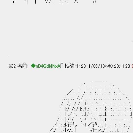
Y´ ヽ| | ∨/∥ ﾄ､ヽ､ ∧ ﾊ
／￣￣￣￣￣￣
| あら…唯ちゃ
＼＿＿＿＿＿＿
.
832 名前：
◆nD4QdkINxA
[] 投稿日：2011/06/10(金) 20:11:23
,. -――- .
, :´ : . : . : . : . : . : .`: ､
／ : . : . /: . : . : . : . : . : . : . :＼
,.': . : . :/:./ : . : . : . : . : . : . : . : . : ヽ.
/: ./,: .:/ /ｌ: .l!: . : .ヽ: . ､: . : . : . : . : . ',
,′j:/: /:./ j: .:!',: ,: . : ',: . }: . : . : . : . : . :!
|: . | ;:/-'､ !: .|,.'-',- ､:;: .:|: . : . : . : . : . :|
/|: . |:/l:/ ',: .! ヽヽ: ＼:l: . : . : . : . : . ;
,.ｲ .!: .:ﾚ行㍉ ヽ! ｨ行㍉: . j: . : . : ,': . : . ,
,ｲ:/ !: 小V:爿 V卅圦;/: . : . : l:.. 