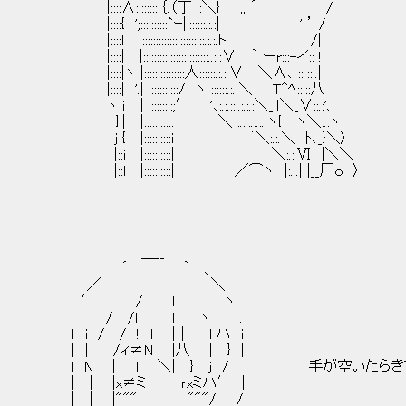
|::::∧:::::::::｛.（丁 ::＼} ,, ´ /
|::::{ ';::::::::::`ｰ|:::::::.:.:| ' ’ /
|::::l |:::::::::::::::::::::::.:.:.ト /|
|::::| |::::::::::::::::::::::::..:.:∨＿｀ ーr:::-イ:: !
|::::|ヽ |:::::::::::::::人::::::.:.:.∨ ＼∧､ ::!:::.|
|::::| '.| :::::::::::/ ヽ ::::::.:.:＼ Ｔ^ﾍ:::::八
ヽ ｉ | :::::::::;′ '､:.:.:::.:.:.:＼_｣＼_∨::.:'、
}:| |::::::::::: ＼ :.:.:.:.:.:ヽ{ ヽ＼:.:ヽ
j { |::::::::::i ￣｀＼:.:.＼ ﾄ､_}＼〉
|::i |::::::::::| ＼:.:.Ⅵ |＼＼
|::l |::::::::::| ／⌒ヽ |:.:.| |__厂ｏ 〉
＿__
´ ｀ 、
／ ＼
′ / l ヽ
/ /l l ヽ .
ｌ i / / ! l |｜ l ハ i
| | /ィ≠N |八 | } |
l N | l ＼| } j / 手が空いたらき
| | |x≠ミ rxミハ′ |
| | |""" """/ /