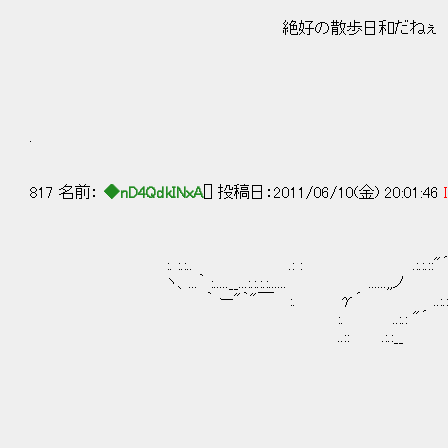
／: : /: ハ: :i :
絶好の散歩日和だねぇ ノ/, '/VWゝﾉ
｀ｿソ {_{ノ ｀ヽﾘ7.
!: :小ｌ― ― ﾉ:ノ
ノ::: |l⊃ ､_,､_, ⊂⊃
/⌒ヽﾉﾉﾍ ゝ._） j
＼ ./ ｀ゞ＞,､ _
. / / ヽ'´ 
⌒～i _ /<:>
817 名前：
◆nD4QdkINxA
[] 投稿日：2011/06/10(金) 20:01:46
:. :.:.. .: : .:.:.::"´｀ヾ､.. .
ヽ、...｀ :.....__...:.:.:.:...... ....
｀ ー"｀"￣ :. γ´ ..:.:.. ::. 
:. ..:.: "´ ｀ヾ,....ヾ
..:: .:.:__ } .
｀ｰ..:.: "´
ﾓﾜｧ～ﾝ