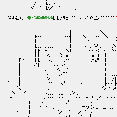
／ { / 〈. l// |/ / ／ ′ |
／ ∨ ＼. |/／ /／ / |
824 名前：
◆nD4QdkINxA
[] 投稿日：2011/06/10(金) 20:05:22
/: : : |: : : : :| :|: : : : : :| >、─-: : : : : ＼: : : ＼: : : : 
ｉ: : : : |====:| :|: : : : : :| ＼: : : ヽ: : : : ＼: :. :∨: : 
|: : : : |: : : ; ィ大: : : :.｜ ＼: : : ＼: : : :＼ : V: : 
|: : : : ',: : : :｜ ＼: :｜ ィえ抔ミxヽ: : : : :＼|: i/ 
| :|: : :∧===| ＼j {ｉ::.::.: }}}ハ : : /: : : :| 
| :|: : : :∧: : | ィえミx {ﾄxzｲ} |: :/: : : : :
{＾ヽ | :|: : : : :∧: |{{ {::.::ハ {辷Zﾘ | : : : :
| ｉ 八|＼: : : : |Vﾊ Vトxi} l: : : : : : /ｌ´
| | ∨: : |: :.∧ ゞ''" , """" l: : : : 
| | Ｖ : |: :.:.:∧"" l: : : : /: : :ｌ
| | ∨:|: :.:.:.:∧ 、 |: : : /:|: : :|: {
＾Ｙヽ､｜ ! ∨: :.:.:.:.:八 ヽ) |: : /: :|: :∧:.:
{ ＼ | /: : :.:.:.:/.:.:.＼ ／ﾉ :/: ノ!/:.:∧:
|＼ ヾ /: : : :.:.:.:.:.:.:.:.:.:.:.＞:..._ ／ ＞─
_人__ ） ヽ /: : : : :.:.:.:.:.:.:.:.:ｌ:.:.:.:.|:.:.:.:＞ｰ-≦ ／::.::.::.::.::.::.::.::.::
′ } /: : : : :.:.:.:.:.:.:.:.:.八:.:.:.|＼:.:.:.:.:.:. rく/::.::.::.::.::.::.::.::.::.::.:
{ | ,/／へ:.:.:.／}:.:.:/ ＞─‐ァ7ｱ〈:/::.::.::.::.::.::.::.::.::.::.::.::.
ヽ | ∨ ﾉ／ ..'´.::.::.:／／ /::.::.::.::.::.::.::.::.::.::.::.::.::.
＼ / /.:l.::.::.::.{ / ／i|::.::.::.::.::.::.::.::.::.::.::.::.::.::