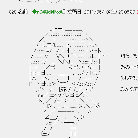
ｲ／::::::｀:ヽ.、＼､_ _／:=ヽl.lヘ＼
828 名前：
◆nD4QdkINxA
[] 投稿日：2011/06/10(金) 20:08:30
_,...---､＿________
／.:.:.:.:.:.:.:.:.:.:.:.:.:.:.:.:.:.｀ヽ
／, i .:..:.:.::.:.:.:.:.:.:ヽ＼
/.:.::i.:.ニ/!.:.:.:.:.:.::ﾄ､.:.:.:.:.:.:.:.::.ヽ.:ヽ
/.:.:.:::i.:ﾆ/ Ｖ.:.:.:.:.:| ヽ.:.:.:.:.:.::.:ﾊ.:::.ﾄ､
/.:.:.:.:.:.:Ｖ Ｖ＼.:::!⌒ヽ.:.:.:..:.:.:i.}.:.
,'.:.:.:.:.:.:.:/ __ ＼!＼!__ ヽ.:.::::i:ﾘ.:.:: |
l::.:::::.:.::::|／=ﾐ､ 彡=ﾐ､.〉.:::ﾊ!.:.::
|:::ｉ::::::::::| , ,, , ＿___ , , , .∧/.:!:.:.:.:,'
|.∧.:.:i.::ヽ､ ( ￣ } /.:.:.:.:.:.:.: / 
!' ヽi:::ﾄ､:::＞_｀ﾆﾆ´__＜/.:.:.:/.:.:.::/
_ノヽ! y':::::::|,芥､/:::/;;／::;イノ み
rm／:::::;イケﾊじ':::i､::／:＼
Ｋ::::／ /::::::::：:::::::＼ ＼:::::＼
｀ l＞'､:::::::::：:::::::::::::＞､＼／彡
< ／｀ー----- ' ､ _＞￣
∠＿_/ i ヽ､ ＞
/::::／` -┴┬.ィ´
/::::/ !::::!
（::::ノ |::::|