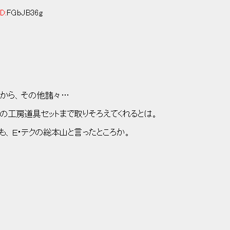
ID:
FGbJB36g
太陽炉から、その他諸々…
房道具セットまで取りそろえてくれるとは。
Ｅ・テクの総本山と言ったところか。