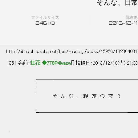
そんな、日常
ファイルサイズ
最終更
246
2013-12-11
KB
http://jbbs.shitaraba.net/bbs/read.cgi/otaku/15956/13836403
351 名前：
虹花 ◆7T8P4lvazw
[] 投稿日：2013/12/10(火) 21:03
┏━━━─────────────────
┃
┃
そ ん な 、 親 友 の 恋 ？
┗──────────────────━━
.