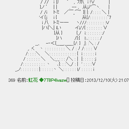
/ // ｉ |厂￣`｀ ,｀ﾌ爪 ｉ !Ｖ ｜
}ノ ′ | | . -- 、 从jﾉ'⌒ヽ. ｜
/ /i トミ ／￣_⌒’ }| |: /: : : : ＼
'イ｛j i { 从{/: : : : : : : :`7
i 八 トミー─ ヽ///: : : : : : : : :Ｖ
|ハ{＼| iい イi//{ : : : : : : : ∨
}从 } {_/ i: : : : : : : :/
}ハ /}:{ l:､: : : : : /
__、 -‐＜{__＿._＿__{/: } ,|: :＼ : /
,. :く 丶 : : : : : : : : : ＼ / : ﾉ /: : : : ∨
/: : : :＼ ＼: : : : : : : : : : : : { i : : : : : i
/ : : : : : : ＼ ＼:_:_: : : /＼ :｜ |: : : : : :j
/: : : : : : : : : : 丶 ､{: : :＼,/ : | ' : : : :∨
_,ノ: : : : : : : : |: : : : : :丶 ＼: : : : : : l/ : : : : : i
369 名前：
虹花 ◆7T8P4lvazw
[] 投稿日：2013/12/10(火) 21:07
f´￣￣￣￣￣￣￣
| ――おはよう
乂＿＿＿＿＿＿＿