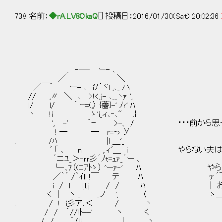
738 名前：
◆rA.LV8OkaQ
[] 投稿日：2016/01/30(Sat) 20:02:36
,. -―‐ ー- ､
＿ ／ ＼
／ ｀ ー- ､ iｿ´ヾl ,､_ ハ
// ,〃 ＼ ､ >!<,j- ､__ヽｧ ',
l/ l/ ｀ ｰ=(,〉 {薔}-' ﾉｒ' ﾊ
丶 !i ゝ'i_ィ､‐､" .}
', -' ｀ｰ >-、 / ・・・前から思っ
! ━ ━ ｒ=っ У
. /ﾊ |l ＿'_
ﾞ 「 ､ n ,.ィﾞ＿ i やらない夫は
´ニﾕ_＞-ｒｒ彡´ﾉt=ｭｧ_´ー ､
└‐､7（(ﾆｱﾄゝ） 'ーｧ‐' ﾊ やら
／｀´ /｀ｲll !￣ テ ﾊ γ´￣￣
i / l ljl.j / / ﾊ | お前が
く | ヽ _ _ノ ', 〈 ゝ＿＿＿＿＿
. / ! i彡ア､＜ / ヽ
/ / ｀//!ﾄ--' ヽ く
. / / ｀/lj | ヽ