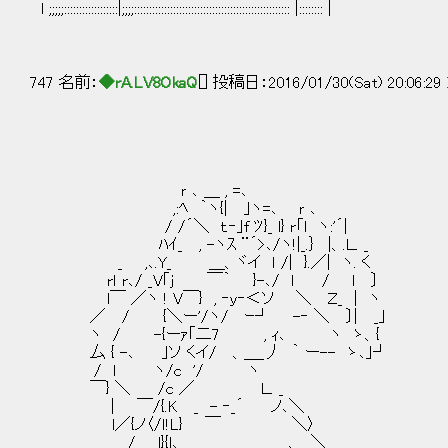
l ;;;;;::::::::::::::::::|;;;;:::::::::::::::::::::::::::::::::::::::::::::::::::: |:::::::: |
747 名前：
◆rA.LV8OkaQ
[] 投稿日：2016/01/30(Sat) 20:06:29
ｒ ､ ＿ , =､
,:ﾍ ｀ヽ{| ｣ヽ=､ ｒ ､
/ /´＼ ｔ.‐｣f ﾂ}_ l} r「l ヽ:'´|
ﾊｲ_ , -ヽｽ ¨´>､/ヽ!|_.｝ |、.Ｌ. _
_ ,､.Y_ ＿、ヾイ ｌ /| }.／| ヽ. く
rｌ r､/ _V｢j ￣｀ }-､/ ｌ / l 〕
l￣ ／ヽ ! V￣} , ‐ｙ‐＜ソ ＼ Ｚ_ | ヽ
／ / {＼ー'/ヽ/ ｰ┘ -‐ ＼ 〕| _｣
ヽ / -{ーｧ｢二7 , ｨ､ ヽ ゝ、{
厶 { -､ ｣ソ くイ/ 、＿_丿 ｀ ー-- ゝ､｣┘
/ l ヽ/c '/ ヽ 一人ぐらい
￣} ＼ /c ／ Ｌ. _
| ￣/{.K _ - ‐_´ ノ､＼
l／{ノ〈/ｌ!L} ￣ ＼
/ l}{l､ 、 ＼ γ´￣