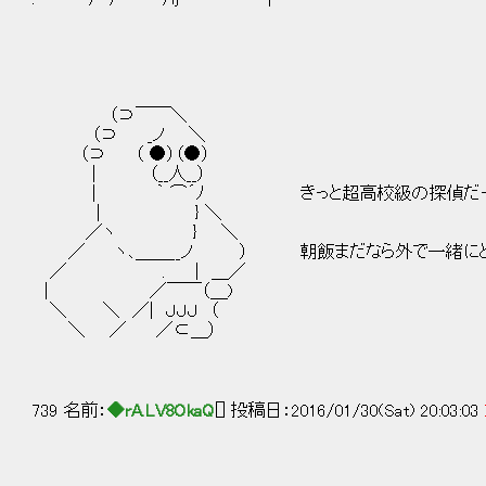
（⊃￣￣＼
（⊃ _ノ ＼
（⊃ （ ●）（●）
| （__人__）
| ｀ ⌒´ﾉ きっと超高校級の探偵だった
| } ＼
／ヽ } ＼
／ ヽ､＿＿__ノ ） 朝飯まだなら外で一緒にど
／ . | ＿／
| ／￣￣（＿)
＼ ＼ ／| ＪＪＪ （
＼ ／ ／⊂＿）
739 名前：
◆rA.LV8OkaQ
[] 投稿日：2016/01/30(Sat) 20:03:03