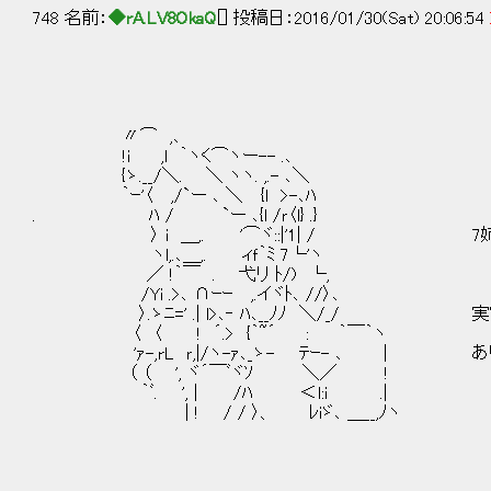
748 名前：
◆rA.LV8OkaQ
[] 投稿日：2016/01/30(Sat) 20:06:54
〃⌒ ,､
!ｉ ,l ｀ヽく⌒ヽー-- .､
{ゝ.__/＼. ＼ ヽヽ. ,.- ､＼
｀ｰ'〈 ,/`ー ､ ＼ {l >-､ﾊ
. ﾊ / `ー ､{l /ｒ〈l} .}
〉 i ＿,. '⌒ヾ::|'1| / 7姉妹
ヽl,.､＿,. ィｆ｀ﾐ 7└'ヽ
／ !｀￣ . 弋リ ﾄ/) └,
/Yi .>､ ∩ｰｰ ,.イヾﾄ､ //〉､
〉.ゝﾆ=' .| l>､‐ ﾊ､__ﾉﾉ ＼/_/ 実
〈 〈 ! ´.> {｀~´ : ｀￣｀ヽ
'ｧ-,rL ｒ,|/ヽ-ｧ､_ゝ- ﾃｰ- ､ | あ
（ （ ', ヾ´￣ﾞヾｿ ＼／ !
｀ﾞ. ', | /ﾊ ＜l:i .|
| ! / / 〉、 ﾚiゞ､ ＿__,ﾉヽ