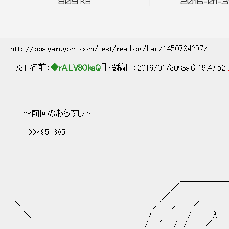
809
2016-01-31
KB
http://bbs.yaruyomi.com/test/read.cgi/ban/1450784297/
731 名前：
◆rA.LV8OkaQ
[] 投稿日：2016/01/30(Sat) 19:47:52
┌─────────────────────────
│ 
│～前回のあらすじ
│ 
│ >>495-6
│ 
└─────────────────────────
＿＿＿＿＿＿＿
／ ｀ 
／ ﾆ|
＼ ／ ／ ／ 
＼ / ／ / 
:.、 ＼ / ／ / / ／ 