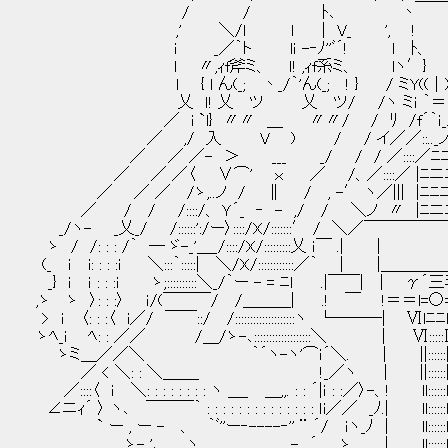
/ / ﾄ､ 丶 
,' ＼/ｌ ｌ | V_ ', ! 
i _／｀ト lｉ -‐ﾉ''ﾞ´! l ﾄ、 
l 〃,ｨf斧ミ、 ｌ! ,ｨf系ミ、 lヽ′} ヽ_
ｌ { l ん(_; 丶_/｀'ん(_; ! } / ミY(
乂 ｌ! 乂 ツ 乂 ツ/ /ヽ ミｉ ｀＝´
／ i `l} 〃〃 ＿ 〃〃/ / ﾘ /f´｀ｉ_..
／ ,/ 入 V ) / / イ／／::.._ノ !
／ ／ ／- ＞ ___ _/ / / ／::::／ﾆニ
／ ／ ／〈 ∨⌒' ｘ ／ /、／::::／ |ﾆニﾆ
／ ／ ／ /ゝ,..ノ / ∥ / , -′ ヽ／||| 
／ / / /::::/、 Ｙ´_ ‐ - ,/ / ＼ノ 〃 |ﾆニﾆ
_/ヽ- _乂_/ /::::::':/ー〉::::/X/:::::::′ / ＼／￣￣
ゝ / /: : : /｀ ― ゞ-_'＿_/::::/X/:::::::::乂 ｉ￣
(_ ｉ i: : : :i ＼:::｀:::::| ＼/X/::::::::::::／｀ | 
_} ｉ ｉ : : :i ゝ;::::::::::＼_/｀ー - = ﾆｌ .|￣￣| | 
,ゝ ゝ 〉: : :〉 ｉ/(￣￣￣/ /＿＿＿| .! ￣ !＝＝l=
> ｉ 〈: : :〈 i／/ ￣￣::/ /::::::::::::::::::::ヽ └―――|
ゝﾍ_i ﾍ: : ／／ /＿/ゝ-､:::::::::::::::::::＼ | Ⅵ:::
ゝミ＿／／＼ ｀´ヽ-ヽ'⌒ｉ´＼. | ||::::::
／ < ＼: : ＼＿＿_ !_／ヽ | ||::::::
／::::〈 ｉ ＼: : : : : : : : ヽ ＿_ ＿,,. : : ´|ｉ : :／〉-、! ll::::
∠ニｨ´ 〉 ヽ､ ￣￣￣｀ : : : : : : : : : : : : : : ｌi／／ _ﾉ.| ll::::
` ー , ー - 、 ｀ﾞ''ー‐----‐'' ¨ ´/ ｉヽ_ﾉ | ll:::::
ゝ- '､ ヽ _ - ´ ゝ | ll::::::l