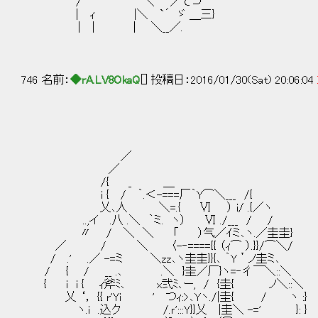
/ ＼ ／て⊃
| ｨ |＼ `´ ゞ ＿三}
| | | ＼__／.
746 名前：
◆rA.LV8OkaQ
[] 投稿日：2016/01/30(Sat) 20:06:04
／
／
/{ _ ＿
i { / ｀.＜-===厂｀Y⌒＼___ /{
乂､人 ＼=.{ Ⅵ ） i/ .{／ヽ
..,イ .八 .＼ ｀ミ. ヽ） Ⅵ ./___ / /
〃 / ＼ ＼ 「 ）气／ｲミ､ヽ.／圭圭}
／ / ＼ 〈-‐===={{ （ｨ⌒ ）.}}/⌒＼/
/ .' .／ -=ミ ＼zz､ヽ圭圭}}{､ ｀Y＇ノ圭ミ､
/ { / __ .､ .＼ }圭／厂}ヽ=‐彳￣＼::
{ i i { ｨ斧ﾐ､ x弐ﾐ､ー, / {圭{ ノ＼::＼
乂 ‘， {{ r'Yi ' つｨ:>､Yヽ./|圭{ / ヽ :}
ヽ.i .込ク /.ｒ':::Y}}乂 |圭＼ -=' }