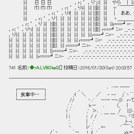
|ｉ| .日 日 日 ，r；‘ ，り'」ｉ| |i| やら | |i| |i
|ｉ|. 巾 巾 巾 ，r；‘ ，りlｉ| |ｉ| |圭| |i| γ
|ｉ| ，r；‘ ，りf| |ｉ| |ｉ| |ｉ| |圭| |i| | ああ、
|ｉ| ，r；‘ ，り'| |ｉ| |ｉ| |ｉ| |ｉ| |ｉ| |圭| |i| ゝ＿＿
，r；‘ ，り |i| |圭| |ｉ| |ｉ| |ｉ| |ｉ| |ｉ| |圭| |i| |ilr===┛=‐ .
，r；‘ ，り'!i| |ｉ| |ｉ| |圭| |ｉ| |ｉ| |ｉ| |ｉ| |ｉ| |圭| r===┛ﾆ=‐ __-
，り|ｉ| |ｉ| |ｉ| |ｉ| |ｉ| |圭| |ｉ| |ｉ| |ｉ| |ｉ| |ｉ|r===┛ﾆ=ｰ __-_-_-
|ｉ| |ｉ| |ｉ| |ｉ| |ｉ| |ｉ| |圭| |ｉ| |ｉ| |ｉ|.r====┛ﾆ=‐ ._-_-_-
|ｉ| |ｉ| |ｉ| |ｉ| |ｉ| |ｉ| |圭| |ｉ| r====┛ニ=- ._-_-_-_-_-_-_-_-_
|ｉ| |ｉ| |ｉ| |ｉ| |ｉ| |ｉ| ||r====┛ニ=- ._-_-_-_-_-_-_-_-_-_-_-_-_-
|ｉ| |ｉ| |ｉ| |ｉ| |ir====┛ニ=- ._-_-_-_-_-_-_-_-_-_-_-_-_-_-_-_
741 名前：
◆rA.LV8OkaQ
[] 投稿日：2016/01/30(Sat) 20:03:57
──────────────────────────
┌─────┐ ,､ ' ´￣ ￣￣ ＞
│ 食事中… │ ,ｲ ＼ ／ - -- j｀ヽ´｀Y´
└─────┘ // ヽ､' ー― ―-彡 r-'ひ=z_ 
,' ,' ｋー ､ 〈_ { ,ｲ/yヘZ
l .' ,' ＞､ / }彡斗! k'j´ｼﾄ
| i i / / ｀ ￣ ￣ ｀ー-,.ヾﾐﾄ彡iK=
.', | ,' .,ト-i .｀ヽi::::,
ヽ ﾚ' ; , =- '´￣｀ゝ'´i .!::::
/｀ヽ. ｀ー ! .j! ' ,zk＝ﾐ､,｀ヾ