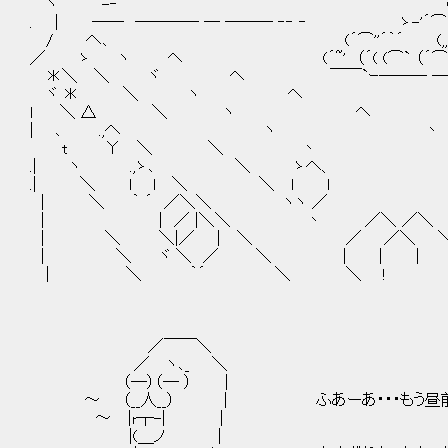
ヽ -‐ ￣ (´⌒
. | ── ──── ─ ─── ‐‐ ‐ ゝ-'´⌒´ ( （
/ へ､ (´⌒''´｀´ (,,,,,´
／ ゝ ヽ ヘ (´~' （´( (⌒` （´⌒
＊＼ ＼ ヾ ヘ ￣￣`ｰ─── ─- - 
ヾ ＊ ＼ ヽ ヘ
l ＼ △ ＼ ヽ ヘ
| ､ .,へ ヽ 丶
t Υ ＼ ＼ 丶
.| ヽ .,ゝ､ ＼ ゝへ、
.| ＼ l l ＼ ＼ l l
| ＼ ｀ ´ ／＼＼ ヽヽ ／
| | ／ |＼＼ 丶 ／＼ ／＼
| ＼ ＼|／ | ＼ ／ ／＼ 
| ＼ ヾ ＼ ／ ＼ | | | 
| ＼ ｀´ ＼ ＼ ! 
／￣￣＼
／ ヽ､_ ＼
（─）（─ ） |
～ （__人__） | ふあーあ・・・もう昼前
～ |r┬-| |
|(＿ノ |