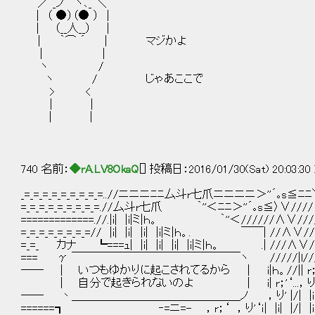
／ _ノ ヽ､_ ＼
| （ ●）（● ） |
| （__人__） │
| ｀⌒ ´ | マジかよ
| |
ヽ /
ヽ / じゃあここで
> <
| |
| |
740 名前：
◆rA.LV8OkaQ
[] 投稿日：2016/01/30(Sat) 20:03:30
_=_=_=_=_=_=_=_=_=..//ニニニﾆﾆ厶斗r七爪ニニニニ＞''
=_=_=_=_=_=_=_=_=.//厶斗r七爪 ｀''＜ﾆﾆ＞''´｡s≦
=============.//.|i| |i|ミ|ｈ。 ｀''＜//////∧
=_=_=_=_=_=_=_=// |i| |i| |i| |i|ミ|ｈ。. ￣￣| 
=_=_ カナ ┗===ｭ| |i| |i| |i| |i|ミ|ｈ。 .| 
=== γ ￣￣￣￣￣￣￣￣￣￣￣￣￣￣￣ヽ /////|l///
── | いつもゆかりに起こされてるから | i|ｈ。//|| r；''‘ 
| 自分で起きられないのよ | i| r；'‘...，り'‘ ｉ| |i|
── 丶＿＿＿＿＿＿＿＿＿＿＿＿＿＿＿ノ ，り' |/| |i| |i| |i|
======┓ ‐=ニ=- ，r；‘ ，り'‘ｉ| |i| |/| |i| |i| |