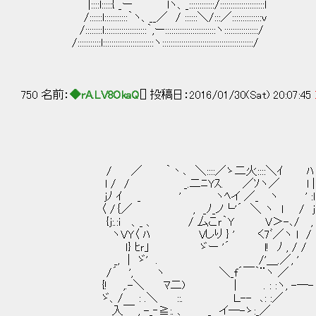
|::::l:::::{ _ー lヽ、_::::::::::::/:::::::::::::::::::::l
/::::::l:::::::::::｀ヽ、__／ / ::::::＼/:::／::::::::::::::v
/::::::::l::::::::::::::::::::｀,ー::::::::::::::::::::::::ヽ::::::::::::::::/
/:::::::::::l::::::::::::::::::::::::ヽ:::::::::::::::::::::::::::::::::::::::::::/
750 名前：
◆rA.LV8OkaQ
[] 投稿日：2016/01/30(Sat) 20:07:45
/ ／ ｀丶､ ＼::::／ゝ二火::::＼ｲ ﾊ
l / / _.二ﾆYｽ. ／ｿヽ／ l |
jﾉ ｲ _ ' ヽﾍイ ／_ ヽ ' :l
〈 /｛／ , _ﾉ_ノ└'´ ＼ ヽ l / j
{j:.:i 、_ 、 / 厶こｒ｀Y V＞-､/ ,
ヽVY〈 ﾊ Vしり } ' く7ﾞ／ヽ l 
ｌ} ﾋｒ」 ゞー '´ l! ﾉ , / /
_, | ゞ' . /'＿.／, '
/´ ', ヽ ＼_f´￣｀¨ヽ ／ 
{! ,.-＼ ﾏ二) | . : :ヽ, -―- 
ゞ、/ : .＼ ::. Ｌ-- ､: :／
入￣ , -_‐≧:. 、 _ イ―-