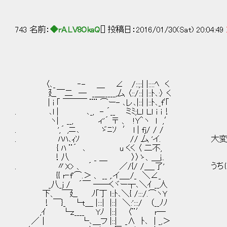
743 名前：
◆rA.LV8OkaQ
[] 投稿日：2016/01/30(Sat) 20:04:49
〈､_ ‐- ＿ ∠ /::;:| |::::ﾍ く
廴￣二 ─ _＿_____,厶 〈::/::| |::ﾄ､:〉 く
| i ｢ ￣￣￣ ¨¨ ⌒ー- ､レ､|::| |::ﾄ､_fﾞ｢
. ､l | ､_, - ´__ ミﾐ;Ｌｌ Ｌｌ ｉ ｉ！
ヽ| __, ィ'´ 〒 、 !Y＾ヽ l ,′
. ',´ ,ニ､ ゞﾆｿ ′ l | fj/ / /
. ﾊﾊ､ｨｿ // 厶 'イ. 大変ねぇ
{ ﾊ ¨´ ､ u くく 〈 二不,
！八 _ ＿ 〉〉ゝ、＿j..
. 〃X> 、 ´ ／/{/ /＿_了' うちに入
{{ r‐f'⌒.＞ 、 __ ,.イ＿_/_ ＼∠_
_八_j / ´￣ ──くヾー┬､＼ｲ __人
下、 ￣廴 ﾉ｢丁 l::ﾄ､＼{ /:::/.⌒ヽＹ
！ ￣}_ └t＿ |:::| |::| ＼:':::/ （__ﾉﾉ
,ｲ └ｚ____ Yﾉ |::| 〈¨′ r─
／｜ └､＿フ |::| _∧ ﾄ､ | _,＞