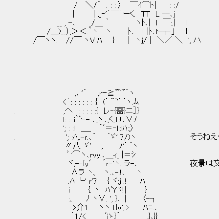
/ ＼/´ . : : 〉 ￣ｲ⌒ト| : 
| | ,_‐'´￣｀ーく. TT L --
__ , -､ _/＿ ｀ ヽﾄ､| l ￣:.
/＿)__）,＞＜.｀ヽ ヽ ﾄ､ ! |ﾄ､lｰ┬:｣ {
/￣ヽヽ. //￣ ヽV ﾊ } | ヽj/ | ＼／ ＼ ', ハ
,．'´ ,rｰ≧~~~｀ヽ
<´: : : : : : :{ (⌒~'⌒ヽ.ﾑ
. ,へ : : : : : :{ レ‐{薔}ニ].}
l: : :i｀ﾞｰ- ､_ゝ､,く_l::!､∨ﾉ
'; : :! ＿_ ｀ﾞ＝‐l::lﾊ:;〉
. '; :ﾊ,.-ｒ.､｀ ´ゞ' 7/)ヽ そうねえ
〃八. ゞ' , /'⌒ヽ
ﾞ '⌒ヽ､rvy.､＿ｨ_ |＝ｼ
ヾ,-‐{y′ ´ｒ‐'ヽ. ラ-､ 夜景は文
∧ラ ヽ、 ヽ.､-.!､ ヽ
.ﾊ └' ｒ'7 { ヾ;j .! ﾊ
i {. ヽ ﾊﾞYヾ!| }
:、 ﾉ ヽ∨. ', }､. | 〈-┐
>介1 ヽヽ l.}v',.> ﾊﾆ.､
｀1/< ﾞiゝ}´ ,}､}}