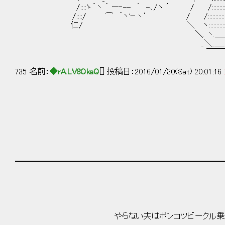
/::::ゝ´ヽ ｀ ー‐-- ´ -､/ヽ ′ / /::::::::
/::::/ ⌒ ´ヽ'ｰ丶′ / /::::::::::::::
仁/ ＼ ヽ::::::::::::::
＼. ヽ.＿_/ .
_＼_＿_／
￣￣
735 名前：
◆rA.LV8OkaQ
[] 投稿日：2016/01/30(Sat) 20:01:16
━━━━━━━━━━━━━━━━━━━━━━━━━━
やらない夫はポンコツビークル乗りの