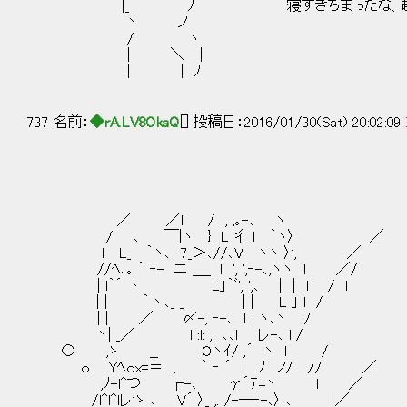
|_ ﾉ 寝すぎちまったな、起こさな
ヽ ノ
/ ヽ
| ＼ |
| | ﾉ
737 名前：
◆rA.LV8OkaQ
[] 投稿日：2016/01/30(Sat) 20:02:09
／ ／l / , ,｡-､ ヽ
/ ､ ￣|ヽ }_ L 彳_l ｀ヽ〉 ／
l L_ ｀ヽ､ 7_＞､//､V ヽヽ 〉', ／
//ﾍ､｡ ｀ ‐- ニ ＿_| l ', ',‐-､,ヽヽ l ／/
| l｀´ 丶 L」｀ﾞ', ',､ | | l / l
| | ｀丶､_ _ | | L 」 l /
| | ／ 〆-, ‐-､ Ll ヽ､ヽ l/
ヽ| _／ l :l: , ､､l レ-､ l /
〇 ,ゝ __ Oヽｲ/ ,´ ヽ l /
ｏ Yﾍｏx=＝ , ｀ ‐ ´ l ﾉ ノ/ // ／
,ﾉ-l^つ ┌-､ γ´ﾃ=ヽ l ／
/l^l^lレ'ゝ ､ V´ 〉_ ,. /-―‐-､〉 ､ 