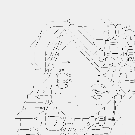
-──-＜.. ` ､ ＼
´ .．-―- ､ノ⌒'､ー､- .. Y⌒Y⌒レハ
/／ ／ ／'､＼ ＼ ＼ ｀ rｰj r! ! __ﾉ'⌒ ｰｧ
'/ .´ .イ.′ ヽ＼ ＼ ＼ _＿j _)_ノ_`'´ し'´j_
／/ /／/// ／｀ﾄ､＼ ＼( 厂:::::::ヽ (___j
′′ .′ /// ／ ヽ.＼＼ ｀フ_ !:::「￣ヽ::Y'´,二 
| ! ﾚ' ///ｨ ＼＼＼く___..j､:::`ー‐':ﾉjイ,
l | ﾚｲ/// _ ＼ヽ (__イ⌒ヽ¨「〈 :{jfｸﾉノ ｲ
ヽ＼ | / イ ￣ ゛ ヾ＼ ノ r_(__ ゞ_＞､_ ￣ﾉ::`ー─
ー` |イｨ´ ｫ= ＼「￣ﾉ ノ':/ !:: 「 `
'⌒/! 彳⌒ヾX - ＜ f |::|ﾉ⌒j |::::|ﾞ r
|／ ! i::::::::とﾊ! -= ｀ム|::ﾚ、'ー!::::ｈﾊ
r―┤ ､ _! 弋__つ イ⌒ヾX ヾ|::ﾄ､ー‐|::::::
ノ / ゝ__ j , , , 代::::しﾊv |小:＼ ｲ::::::
厂 弋ニニｲ! ' 弋_つ ' イ⌒ﾚ′ﾚ'
r'──=─ ﾉﾉ人 － , , , ／.::|!:ノ
ム--- ー=イ/ rゝ、 ｀ イ |!′
ノ'´￣ ￣ イ´r─┴ く＼ . イ´￣￣:ﾘ＼
ｰ┬── ＜_ |:「￣丁ヽV `r-r―_ｧ―'⌒r '三i|-=≦,.ノ
f´￣￣ ﾉ !:| ノ: : :＞=う´￣￣ ))_ノ_代:ノ /⌒ヽ
/ｰ―＜`＜ ゝ====イ:/ /ハ: : : :「ノ`ー─ ¨￣V .