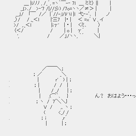
＿ |lﾉﾉﾉ , /_´, =ヽ｀￣-‐ 7l ＿ ミミ〉 || |
_」>､/ >‐'7 /|//彡) /7o=ヽヽ／≠＞ | |
__」/ 「￣ /／ |´//-,l/lハl |l 弋‐-ﾞ､ | ノ
_〉/ / ,_＜l |'三7 |・ | ＜ =x´ V , イ
>/ ,._＜l |iγ' | ・ | くミ､ 〉
〈＜/ / | o | γ´ |
', / ／」/ヽヽ, ｀´ ＼|
／￣￣＼；
； ／ _＼
. | ｒ' )｜；
. ； | / / |
| / _/ | ；
. ｜ ,(⌒｀､ } ん？ おはよう・・・って
. ； ヽ / 7ﾞ＼＼}
V / ,、ヽ ；
( <_/ /
. ； i ,r´
| | ；