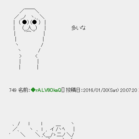
／￣￣＼
／ _ノ ヽ､_ ＼
| （ ●）（● ） |
| （__人__） │ 多いな
| ｀⌒ ´ |
| |
ヽ /
ヽ /
> <
| |
| |
749 名前：
◆rA.LV8OkaQ
[] 投稿日：2016/01/30(Sat) 20:07:20
、 / l l ＿ ヽ
／、 ヽ 、 l , イ /ヽﾍ |
' ＼ ＼ ,く＿/ゝ二ノ ＼/