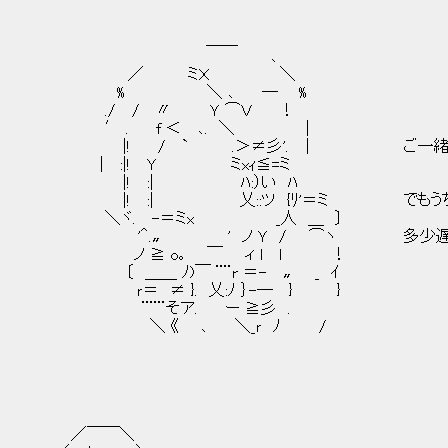
＿＿
､
／ ミＸ ＼
% ＼ ､ ― %
./ / 〃 Ｙ ⌒Ｖ ！
′ . f ＜ ､. ＼ |
|! / ` .＞≠彡'. ｜ ご一緒
| :|! Y ミxｨ≦=ミ
|! :| ﾊ:）い ﾊ
|! :| 乂::ツ {ﾘ'＝ミ でもうちは
＼ヾ. -＝ミx _人 ＿ 〕
'＾.〟 ' ノ Ｙ / ⌒ヽ 多少遅くなっ
ノ ≧ o｡ ￣ ィ l l ！
〔 ＿＿ ﾉ)￣ ¨¨r ＝- 〟 _ ｲ
ｒ＝ ≠ }. 乂:ﾉ ｝-― } }
¨¨¨そア. ー ≧彡 .
＼ 《 ､ ＼_ｒ ﾉ /
／￣￣＼