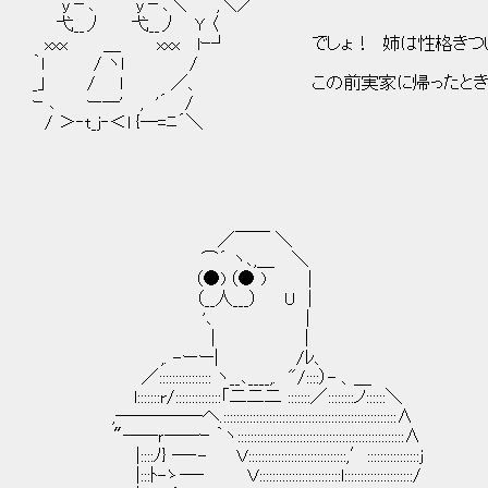
y－､ y－､＼ ,＼／
弋__丿 弋__丿 Y 〈
xxx ＿ xxx lｰ┘ でしょ！ 姉は性格きつい
｀ｌ / ヽl /
_」 / l ／、 この前実家に帰ったとき
ｰ ､ ー―' , '´ /
/ ＞‐t_j‐＜l {―=ﾆ´＼
／￣￣ ＼
⌒´ ヽ､,＿ ＼
（●) （● ) |
（__人___） U |
'､ |
| | そ、そうだ！スームス
,. -ーー| /ﾚ、
／:::::::::::::::: ヽ__､____,. "/::::）- 、＿
l:::::::r/::::::::::::::「二二二 :::::::／::::::::ノ::::::＼
,―――――へ.::::::::::::::::::::::::::::::::::::::::::::
〝――ｒ――ｰ ｀ヽ:::::::::::::::::::::::::::::::::::::::::::::::::::∧
|::::ﾉ} ―‐- Ｖ::::::::::::::::::::::::::::::,′::::::::::::::::j
|:::ﾄ-ゝ―‐ Ｖ:::::::::::::::::::::::::l:::::::::::::::::::::/