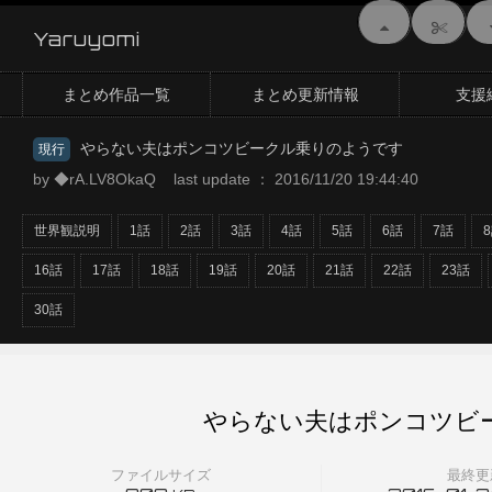
Yaruyomi
まとめ作品一覧
まとめ更新情報
支援
やらない夫はポンコツビークル乗りのようです
現行
by ◆rA.LV8OkaQ last update ： 2016/11/20 19:44:40
世界観説明
1話
2話
3話
4話
5話
6話
7話
16話
17話
18話
19話
20話
21話
22話
23話
30話
やらない夫はポンコツビー
ファイルサイズ
最終更