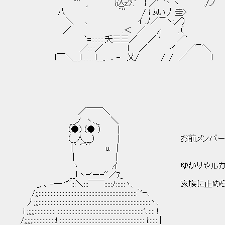
`¨ , i込zﾂ.ﾞ } ／⌒ヽ ヽ ./ノ
八 ｀¨ / i ﾑい丿.圭>
＼ ､ ｲ .ﾉ／⌒ヽ:／） 
／ .＜ ／ ,ｨ .（
`=:::::::::夭三三／ ／ ' ／`
／:::::／ { . ／ イ ／⌒＼
{￣＼___}::::::: }__,,.. ．-‐ 乂/ / ./ ／ }
／￣￣＼
__ノ ヽ､,_ ＼
（●）（● ） |
（__人___） | お前メンバーの中
|｀ ⌒´ u. |
| |
ヽ .ｲ ゆかりやルカさんがい
__「ヽｰ'ーｰ"／7_
_, ､ -― ''":::＼:::￣￣:::::/::::::ヽ、 家族
/;;:::::::::::::::::::::::::::::::::::::::::::::::::::::::::::::::::｀'ｰ､
丿;;;:::::::::i::::::::::::::::::::::::::::::::::::::::::::::::::::::::::::::::ヽ､
i ;;;;;:::::::::::::|::::::::::::::::::::::::::::::::::::::::::::::::::::::::::'､:::: !
/;;;;;::::::::::::::::!::::::::::::::::::::::::::::::::::::::::::::::::::::::::: i:::::: |