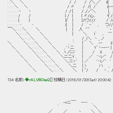
: :＼ ＼ / / / /＼ ／ i
: : : :＼ ＼ / 〃 / /| /｀ i|-
: : : : : :ヽ ヽ / ./｛ / ,/／＼ 
: : : : : :/ / { / | { 〃/心､ 
: : : : : :| { |l′ | |/ｌつ/// /´
: : : : : :丶 丶 ｉ| | / ｀ ‐´ , 
￣＼: : : :＼ ＼ | | 人 "" ｀ 
＼: : : :＼ ＼ ｜ ＼ l｀ ､ "" / 
＼: : : :＼ ＼ , / _ｌ＼ ヽ _ ノ
＼ ＼: : : :＼ ＼ , ' |´ ＼ -‐ il´
＼ ＼: : : :＼ ＼ , 'ヽ二 | Y´ヽ--‐‐ | 
＼ ＼: : : :＼ ＼ .ゝノﾆﾆ' | / ｌｌ 
＼ ＼: : : :＼ ＼ニ二Ｙ , | ／ 'ヽl／' 
＼ ＼: : : :＼ ＼.ニゝ' | ／ 'ヽl／' ' 
＼ ＼: : : :＼ ＼二 ｜> ハ , / Y⌒
＼ ＼: : : :＼ ＼ | `/ / ヽ , /二ゝ
734 名前：
◆rA.LV8OkaQ
[] 投稿日：2016/01/30(Sat) 20:00:42
. -=ニ￣｀ ｰ‐‐ 、
. ´ ＼
／ ／ ヽ ＼ ＼ ＿＿