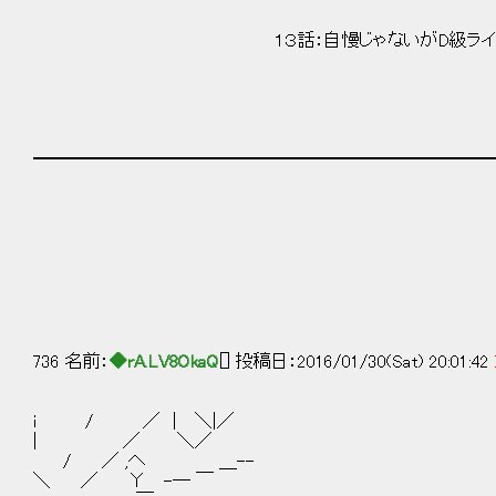
１３話：自慢じゃないがD級ライセン
━━━━━━━━━━━━━━━━━━━━━━━━━━
736 名前：
◆rA.LV8OkaQ
[] 投稿日：2016/01/30(Sat) 20:01:42
i / ／ | ＼|／
| ／ ＼／
/ ／ ,へ ＿--
＼ ／ Υ -─ ￣ (