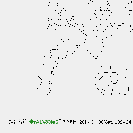
,', , ; ; ,ヽ ヾ∧ ,ィ＝ﾐ,､ l:::{う:::iﾞ' 
､､､､ ,; ,ﾉ､ >:, i:::{う:::i ゝ:::::ノ 
,:｀ー＜:. :. ヽ__ /ヽ : ゝ:::::ノ ' , 〃〃
{:.:.:.:.:.:.:.:. /////:､ 〃 ｀i〃〃 ＿__j 
/////uij///////ﾐ:､ ゝ ,ハ ◯oゝ＝'ﾞヽ .
|｀ー‐'´｀ー‐'´｀ー＜/i} ,イ≧ ＞ . ,イ￣￣｀＞ 
| , ､ _ ｀ゝ ヾｿ／ , / 
,-､ i__∨_/ ヽ / ヾ彡 '
＼ ￣｀ﾞヽ ツ /､ /
{ 〈￣｀ﾞ ｒ ､丿 ＼ ＼ 〃 
ﾉ ノ r ､ノ ヽ ＼/ ,'
j´ ひ . { ,
ヾ ひ ＼} 'ヽ i ／ ´,
／ ひ ヽ ,==-,==､´ ＿__,
＼ {{ ,.:::'´／ { j ｀ヽ
/ ら / ／/｀ｰ'｀､ !
／ ら ＼.〈／ j! :, j 
／｀ヽ ら ｀/ !| ヾ=-
NOW LOADING
──────────────────────────
742 名前：
◆rA.LV8OkaQ
[] 投稿日：2016/01/30(Sat) 20:04:24