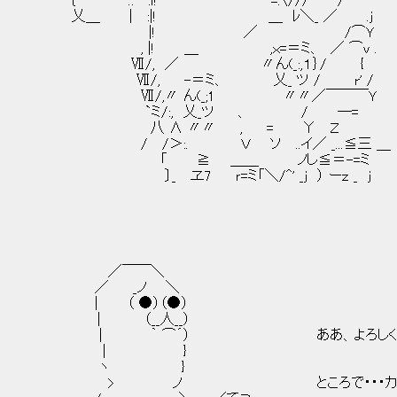
｛ .: :ｌ! ¨¨¨ =.〈/// /
乂＿ | :|! ＿ ﾚ＼_ ／ .ｊ
|! ／ /⌒Ｙ
, |! ＿ ,ｘ=＝ミ、 ／ ⌒v .
Ⅶ/, ／ 〃ん(_:,１｝/ { そうい
Ⅶ/, -＝ミ、 乂_ ツ / r' /
Ⅶ/,〃 ん(_;1 〃〃／￣￣￣Ｙ
`ミ/:, 乂_ツ 、 / ―=
八 ∧ 〃〃 , = Υ Ｚ
/ /＞:. Ｖ ソ ..イ／ _...≦三 ＿
「 ≧ ＿＿ ノし≦＝-=ミ `
〕_ ヱ7 ｒ=ミ「＼/^' _ｊ ） ーｚ _ ｊ
／￣￣＼
／ _ノ ＼
| （ ●）（●）
| （__人__）
| ｀ ⌒´） ああ、よろしく
| }
ヽ }
> ノ ところで・・・カナはこの