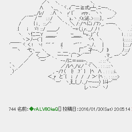
／ヽ ヽ、 ヽ、
∧ ヽ,__ ｀ヾ､ｨ⌒ニ≧弍r┴､ﾆー-､_ 
__/ﾚ/ .:∧｀ヽ r' {´ rtヶ､￣ヽヽ ｀> 
／´￣ / ﾟ″ :.:::/ ＼ ｀ｭ､ヽ ,くｔ.泌､>:::::::〕,. -‐'
/ { i , :::／' ｀ヽ､＼ /::/'ﾍにi /７>_,. -―-
.{ i ゞ! :::/ ＿＿ノ ｀ｰ=〈_i_r､__/ ﾉ ! ヽ. . .:.:
ヽ. ヽ仁二Y _＿___' ｰ＿__└ｖ､」'＾〈 ｌ . : :.:.
ヽ＞ﾉ-‐(´| ￣￣ ￣￣｀ ヾﾍ ヽ. i:.:.:.:.:
'￣￣｀ヾ. く ! ヽ! "" " i{ ''"゛゛ _,.-､ﾉ､ 
￣ヽ 弋ヽ＿ ヽ、 __｀＿ 厂 孑‐-､_ﾉ }! ﾉ::::/
／ く＿_,＞ 、 ー‐--｀i⌒＞'´￣´ ､ﾏ_,. -‐'´ｰ'′
_ ／ ｀ー' ｀ ‐-ﾉ}ﾆ＝===-､ __ ..: :.:ヾ、
､ヽ ／ ／/ﾚﾍ_/Vノ ＾ヾ ＼ . : : .:.::ヽ
〉'´ ,. -/7〈 ｛! .7´ } |ﾍ ∧ . : : :.::i､
´ ＜_ｧ と´{ ｉ / / ./ ＞' {ﾍ : . : :.:.:::>
｀ー' ヽ_廴{__ﾉ､_/ー---〉 }斗‐'￣
レヽｰ-'｀ ヽﾉ
744 名前：
◆rA.LV8OkaQ
[] 投稿日：2016/01/30(Sat) 20:05:14