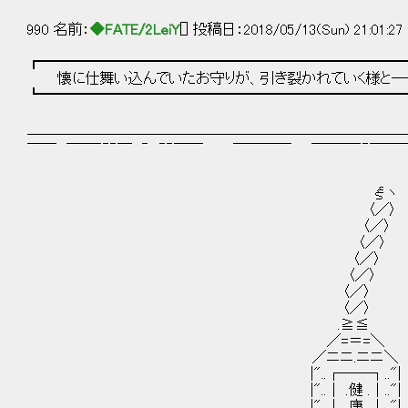
990 名前：
◆FATE/2LeiY
[] 投稿日：2018/05/13(Sun) 21:01:27
┏━━━━━━━━━━━━━━━━━━━━━━━━━
懐に仕舞い込んでいたお守りが、引き裂かれていく様と―
┗━━━━━━━━━━━━━━━━━━━━━━━━━
＿＿＿＿＿＿＿＿＿＿＿＿＿＿＿＿＿＿＿＿＿＿＿＿＿＿
── ──‐‐‐─ ‐ ‐‐── ──── ───‐‐──
ξヽ
〈／〉
〈／〉
〈／〉
〈／〉
〈／〉
〈／〉
〈／〉
.≧≦
／=＝=＼
／ニニ.ニニ＼
|"..┌──┐.."|
|"..│ .健 .│.."|
|"..│ .康 .│.."|