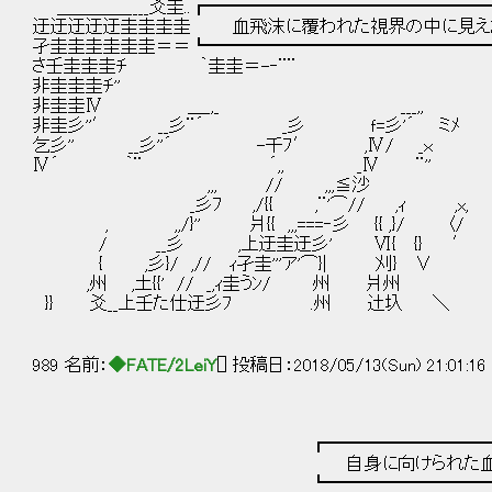
＿＿＿＿____爻圭..┏━━━━━━━━━━━━━━
迂迂迂迂迂圭圭圭圭 血飛沫に覆われた視界の中に見えたのは―
孑圭圭圭圭圭圭＝＝┗━━━━━━━━━━━━━━━━
さ壬圭圭圭ﾁ ｀圭圭＝-‐¨¨ 孑≧
非圭圭圭ﾁ'' 爻、 ￣ミ
非圭圭Ⅳ ＿_,_ ___,, 爻弓≧
非圭彡''′ __彡¨´ _彡 ｆ=彡'´ ミ
乞彡'' __彡''´ -千ﾌ′ ,Ⅳ/ _ｘ 
Ⅳ´ ｀¨ ´,, _Ⅳ ¨'' _,, ｀
,,, // ,,,≦沙 ｀¨ Ⅵ圭ﾐ
_彡ﾌ ,/{{ ,¨'⌒// ,ｨ ,x,
, ,,/}'' 爿{{ ,,,===‐彡 {{ ,}
/ __彡 ,上迂圭迂彡' Ⅵ{ {}
{ ,彡}/ ,// ｨ孑圭'''ア'⌒}| 刈} 
,州 ,土{{' // _,ｨ圭うﾝ/ 州 爿州
}} 爻__上壬た仕迂彡ﾌ .州 辻圦 
989 名前：
◆FATE/2LeiY
[] 投稿日：2018/05/13(Sun) 21:01:16
┏━━━━━━━━━━━━━━━
自身に向けられた血塗れの槍の
┗━━━━━━━━━━━━━━━