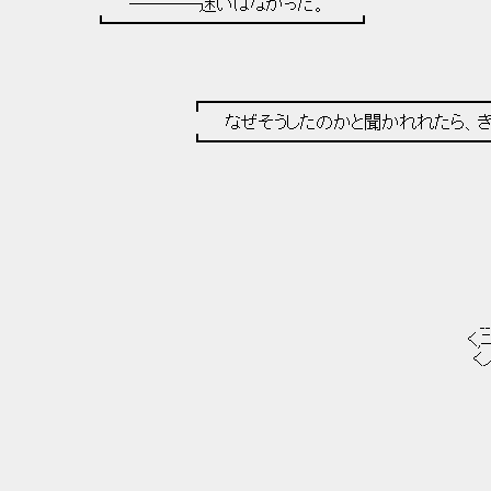
――――迷いはなかった。
┗━━━━━━━━━━━━━━┛
┏━━━━━━━━━━━━━━━━━━━
なぜそうしたのかと聞かれれたら、きっと答
┗━━━━━━━━━━━━━━━━━━━
__ 00 _
く,ﾆ ! └┘/7 [
くノ ＜ノ く
/
ノ
｝ て＿
_ノ 
,.。-一…´