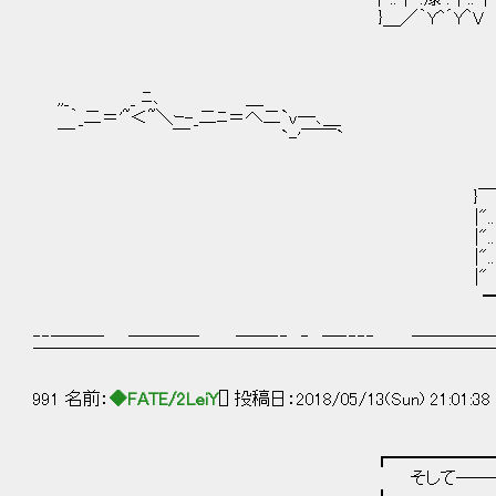
}＿／｀Y^´Y＾V
|| 
＼､| !/
,,_ _ ﾆ､ ＿ ､
｀_二＝'~＜~＼ｰ-_二ﾆ＝へ二`v─､＿ ＝=
￣ ￣ `-'￣￣` /／
|/|.|
|
}￣￣＼＿
|"..│ 
|"..│ .願 .│.
|"..└──┘..
|" ,,, ,,, ,,,, ,,
━━━━
‐‐─── ──── ──‐‐ ‐ ─‐‐‐‐ ─────
￣￣￣￣￣￣￣￣￣￣￣￣￣￣￣￣￣￣￣￣￣￣￣￣￣￣
991 名前：
◆FATE/2LeiY
[] 投稿日：2018/05/13(Sun) 21:01:38
┏━━━━━━━━━
そして―――