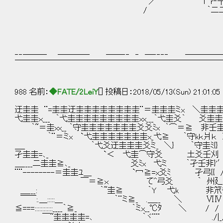
／´⌒ﾞ l ｒ‐┬､ 
/ ｀二二
‐‐─── ──── ──‐‐ ‐ ─‐‐‐‐ ─────
￣￣￣￣￣￣￣￣￣￣￣￣￣￣￣￣￣￣￣￣￣￣￣￣￣￣
988 名前：
◆FATE/2LeiY
[] 投稿日：2018/05/13(Sun) 21:01:05
迂圭圭 ¨=圭圭迂圭圭圭圭圭圭圭圭¨＝圭圭圭ミx ＼圭圭圭圭=ﾁ
弋圭圭ｘ___ ｀弋圭圭圭圭圭圭圭圭圭xx___｀弋圭爻｀ 爻圭圭
｀~＝圭xx__ ｀守圭圭圭圭圭圭圭爻爻ﾐx ｀⌒＝≧ 非壬圭刈 /
｀¨＝ミx `弋圭圭圭圭圭圭圭x_弋≧ ｀守kｋ爿ｋ Ⅳ 
＿_ ｀弋爻迂圭圭圭爻ミ_ ＼} ｀守圭ﾐ{} 
孑圭圭=､_ `＜ 弋圭⌒守爻 土爻壬
＿____二圭圭≧､_ 爻ﾐx 弋ミ ｀孑壬非}
¨¨--------＝圭圭ﾕ＿ `冖≧=x爻ﾐ 
￣＝≧ｘ て^弓爻 ｀ 州廴
＿___: ｀~圭≧ ｀Y 弋k 非笊ﾁ ,
￣￣:.＿:::::＿ ｀¨ミ≧_ .＿__ 
≦===::::::::::::____｀≧_ ｀ミx__℃ﾀ ＼
￣~圭圭圭圭=､ ｀ヾ¨¨ ./|_//