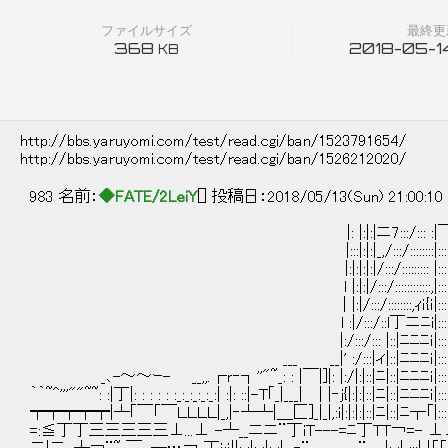
ファイルサイズ
最終更
368
2018-05-14
KB
http://bbs.yaruyomi.com/test/read.cgi/ban/1523791654/
http://bbs.yaruyomi.com/test/read.cgi/ban/1526212020/
983 名前：
◆FATE/2LeiY
[] 投稿日：2018/05/13(Sun) 21:00:10
|: |:|:|ニ7:::/::: :|￣::|:
|:::|:|:|_,/:::/::::::::|::::|
|:|:|:|:|/:::/::::::::: |::::|
l |:|:|/:::/::::::::::::,|::::|
| |:|/:::/::::::::,ｨｉ{ｉ|::::|:
l :|/:::/::l丁ニﾆi|::::|::|
|:/:::/::: |::|ﾆﾆﾆｉ|::::|::
___ __|' :/:::|ィ|::|ﾆﾆﾆｉ|::::|::|ニﾆﾆ
_､-～～ｰ- __,,.┌ｒ‐┐''"~_: : |￣|]|: |:/|:|::|ﾆ|::|ﾆﾆﾆｉ|::::
｀｀~^'''""~~: :|丁|: : : : : :_:_:_:_:_:| :|: ::|-T｢_|___| | |‐j{|:|:|::|ﾆ|::|ﾆﾆﾆｉ|:
┯┯┯┯┯|┴｢￣「￣ＬＬＬＬ|_,|‐┴┴|＿匚]_|_|,:i|:|:|:|::|ﾆ|::|ﾆ┬「|::::|:
=:≦丁丁三三三三三⊥...⊥ -┴__ニニ¨丁iT---=ﾆ丁TT￢=