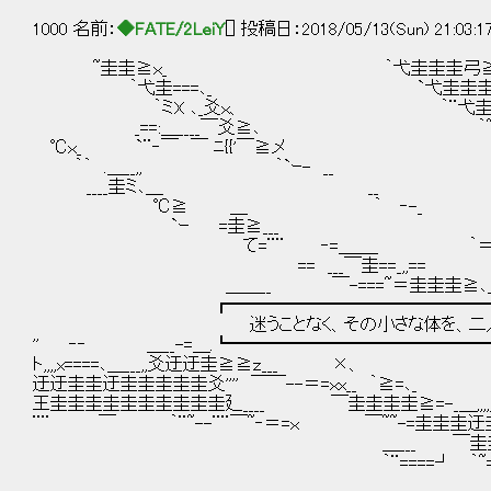
1000 名前：
◆FATE/2LeiY
[] 投稿日：2018/05/13(Sun) 21:03:1
~圭圭≧ｘ_ ｀弋圭圭圭弓
｀弋圭===､_ `弋圭圭圭爻ｘ
｀ミX ､_爻ｘ、 ｀¨弋圭圭弓≧
_==:＿____￣爻≧､ ｀~
℃ｘ_ `¨‐￣ ￣ ﾆ{{'￣≧メ 
｀｀ .＿__,, ｀`ｰ- _
____圭ミ､＿ __ 
℃≧ ＿ ｀ ‐-_ ｀℃
`ｰ =圭≧___ ｀¨＝X
て=¨¨ ‐=＿＿_ ｀＝ｘ
== ___￣圭==_,,== ｀~ミ
＿＿__ ￣-===~＝圭圭圭≧､_ ｀¨ミ
┏━━━━━━━━━━━━━━━━━━
迷うことなく、その小さな体を、二人の
'' ‐‐ ＿__-=＿.┗━━━━━━━━━━━━━━━━━━
ト,,,,x====､＿___,,爻迂迂圭≧≧ｚ___ ×、 
迂迂圭圭迂圭圭圭圭圭爻'''' ￣￣--＝=ｘx__ 
王圭圭圭圭圭圭圭圭圭圭廴____ ￣圭圭圭圭≧=-_＿,,,,,=
¨¨ ￣ ｀¨~--¨¨￣~‐＝=ｘ ￣~~-=圭圭圭迂圭
＿___ ￣圭圭圭圭圭圭圭圭圭圭
｀¨====┘ ｀~=圭圭￣￣￣圭圭
__二圭圭圭圭圭圭