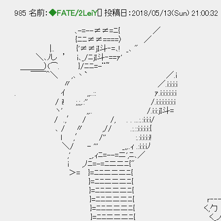
985 名前：
◆FATE/2LeiY
[] 投稿日：2018/05/13(Sun) 21:00:32
､-=--≠≠=ﾆ{ ／
{ﾆﾆ≠≠====〉 ／
|.. {'≠≠jI斗‐=､! _､ "
＼､ﾉし ’ i､_/ﾆjI斗‐==ｧ'
＿＿＿）(⌒. }/ﾆﾆ=-¨~
￣￣＾＼ ,､丶` ／.i f´￣
〃 ／.i:i:i:i | 
. ｲ ,,..:: ｧ.i:i:i:i:i:i 
/ i! ;,;,.:'' /.i:i:i:i:i:i:i
ヽ' ,,.. /.i:i:jI斗=
/ .,′ / /, . . ...:.:i:i:i/
､ / 〃 ,// .:.::i:i:i:i:{
ｌ ,′ /'' :.:i:i:i:i!
＼/ - ''' _,,..ｨ .:i:i:iﾉ
,' _,.ｨﾆ=--=ニ',ﾆ､／
i ,ﾉﾆ=-=ﾆニニﾆ{"
＞= }=ﾆﾆニニニﾆ{
}=ﾆﾆニニニﾆ{
}=ﾆﾆニニニﾆ{
}=ﾆﾆニニニﾆ{ ｒ‐‐┐0
}=ﾆﾆニニニﾆ{ く,勹｜ []
}=ﾆﾆニニニﾆ{ く_ノ.