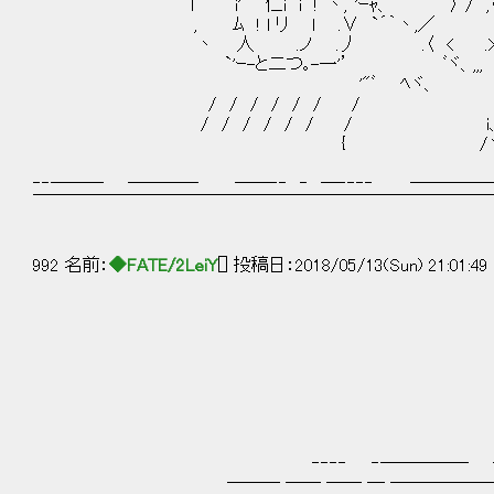
l i' 仁i i !`丶,`'ｰｬ、 〉 / ,〈 ,. r
, ﾑ ! l リ l .∨ `´｀丶,／ ヽ ヽイ
丶 人 .ノ .丿 .〈 < .> 〉 
`'ｰ-と二つ｡-一'’ ﾞヾ、,,, ,ｨ;ｲ ,.
'"ﾞ ﾍヾ、 /／ 
/ / / / / / / ヽ 
/ / / / / / / i、 }
{ /ヽ
‐‐─── ──── ──‐‐ ‐ ─‐‐‐‐ ─────
￣￣￣￣￣￣￣￣￣￣￣￣￣￣￣￣￣￣￣￣￣￣￣￣￣￣
992 名前：
◆FATE/2LeiY
[] 投稿日：2018/05/13(Sun) 21:01:49
＿＿
└‐┐l []
(ノ 
‐‐‐‐ ‐───── ── 
─── ── ── ─ ─────────