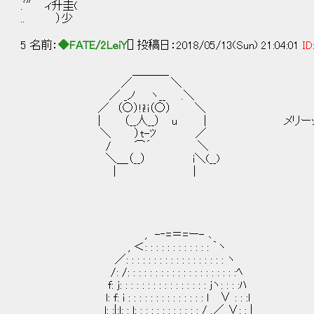
.ﾞ″ ィ升圭(
.. ）少
5 名前：
◆FATE/2LeiY
[] 投稿日：2018/05/13(Sun) 21:04:01
ID
＿＿＿_
／ ＼
／ _ノ ヽ__ .＼
／ （○）!i!i（○） ＼
| （__人__） u | メリーッ
＼ ）t-ﾂ ／
/ ⌒´ ＼
＼＿（__） i＼(__)
| |
, -‐=＝=ー- ､
, ＜: : : : : : : : : : : : ｀ヽ
／: : : : : : : : : : : : : : : : : : ヽ
/: /: : : : : : : : : : : : : : : : : : : :ﾍ
f: j: : : : : : : : : : : : : : : : jヽ: : : :ﾊ
l: f: i : : : : : : : : : : : : : : l ∨ : : :l
l: :|:l: : l: : : : : : : : : : : : / .／ ∨: : |