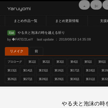
Yaruyomi
まとめ作品一覧
まとめ更新情報
支援
やる夫と泡沫の時を越える祈り
完結
by ◆FATE/2LeiY last update ： 2018/08/18 14:35:08
リメイク
前
プロローグ
第1話
第2話
第3話
第4話
第5話
第6話
第13話
第14話
第15話
第16話
第17話
第18話
第1
第26話
第27話
第28話
第29話
第30話
第31話
第3
やる夫と泡沫の時を