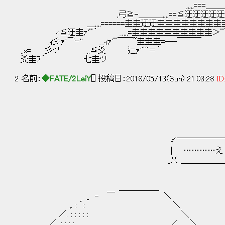
,,,,,===＿＿＿＿,,,,,ｚ===
,弓≧-＿＿＿,,,,==≦迂迂迂迂迂迂迂圭
＿,,,,======圭圭迂迂圭圭圭圭圭圭圭圭圭圭圭＝
ｨ≦迂圭ｧ'¨´ _,,,,=圭圭圭圭圭圭圭圭圭圭＞¨￣ └
,ｨ彡ｧ'⌒ｰ'' __ｨｧ'¨￣￣~圭圭圭=-
,,x= _彡ツ _,,≦爻 辷ｧ'^^＝´ ＿＿:
爻圭ﾌ´ 七圭ツ __,ｚｚ=≦才'￣ ::::
2 名前：
◆FATE/2LeiY
[] 投稿日：2018/05/13(Sun) 21:03:28
ID
,.
,.
,.イ
,.イ
,.イ
f´￣￣￣￣￣￣￣￣ 
| …………え？
_乂 ＿＿＿＿＿＿＿＿ 
,.イｧ
__,クﾄウ
＿＿＿＿＿ ｸ
_ - ￣ ＼ _, 
,. : ´: ＼ ＿＿
／. : : : : : ＼ ＿
. ／. : : : : ＿＿,∠ ＼. _,