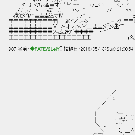
､〃 ,i. Ⅵ7｡x≦圭才″ﾞ└'＾ｰ┘ <ﾌＬKﾞ> くノﾞ,:
. ,/./ .,ﾉ/....〃 ㍉㌢ ∴ ）少 ":::::::::::::::::::::::://:::
,ｨ彰i彡'ﾞi/'"圭圭圭込才Ⅳ ,-/'" ,. . ;;/!".
圭圭圭圭圭圭圭圭圭圭| ,iｌ!ﾝ''／...-彡 __..- _ｨ刈圭圭Ⅳ 
圭圭圭圭圭圭圭圭圭Ⅳ. |/‐才ンｨ幺ﾞ‐'ﾞ＿.圭圭彡''彡丞'"゛ 
圭圭圭圭圭圭圭圭圭込ｨ幺,iﾃｱ´圭圭圭圭 ｰ'"゛ _,,
圭圭圭圭圭圭圭圭圭圭圭圭圭圭圭圭圭 ｨ幺圭
987 名前：
◆FATE/2LeiY
[] 投稿日：2018/05/13(Sun) 21:00:54
＿＿＿＿＿＿＿＿＿＿＿＿＿＿＿＿＿＿＿＿＿＿＿＿＿＿
── ──‐‐‐─ ‐ ‐‐── ──── ───‐‐──
＿＿＿＿＿
／ 
／ι i 
／ ill u
／ ___
| `―-､ ､､ '´.. .
| k=弌ﾐ､ ﾉヽ..::ﾞ::.:
＼ U """ ﾞﾞ"" il
＼ （_ ＿人＿ _