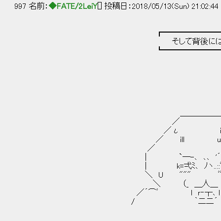
997 名前：
◆FATE/2LeiY
[] 投稿日：2018/05/13(Sun) 21:02:44
┏━━━━━━━━━━━━━━━
そして背後には、傷付き血の海に
┗━━━━━━━━━━━━━━━
＿＿＿＿＿
／ 
／ι i 
／ ill u
／ ___
| `―-､ ､､ '´.. ..
| k=弌ﾐ､ ﾉヽ..::ﾞ::.:
＼ U """ ﾞﾞ"" il
＼ （_ ＿人＿ _）
／´⌒ﾞ l ｒ‐┬､ l
/ ｀二二´