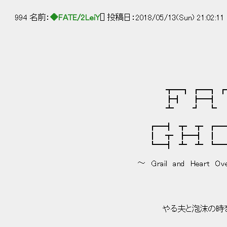
994 名前：
◆FATE/2LeiY
[] 投稿日：2018/05/13(Sun) 21:02:11
┳━┓ ┏━┓ ┏┳┓ 
┣┫ ┣━┫ ┃ 
┻ ┛ ┗ ┻ ┻
┏━┫ ┳ ┳ ┏━┓ ┏━
┃ ┳ ┣━┫ ┃ ┃ ┗
┗━┫ ┻ ┻ ┗━┛ ┣
～ Grail and Heart Over the S
やる夫と泡沫の時を越え