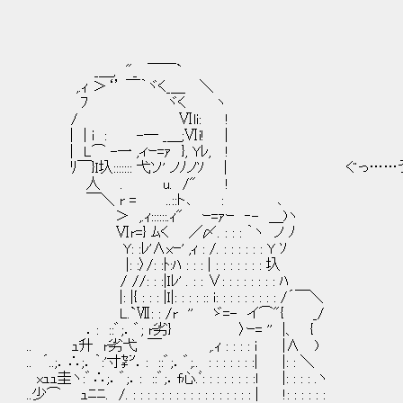
_＿, "_ ￣￣`
,.ｨ ＞‘’ ￣｀ヾく_＿ ＼
ﾌ ヾく ヽ
/ Ⅵli: !
| | i : -─ _＿;Ⅵi! |
| L⌒ -一 ,ィｰ=ｧ }, Yﾚ, !
ﾘ￣}I圦::::::: 弋ソ' ノﾉノｿ | ぐっ……
人 . u. /" !
￣＼ r = ..::ト､ : ､
＞ ,.ｨ::::::.ｨ" ｰ=ｧｰ ‐- ＿)ヽ
Ⅵr=} ﾑく ／〆. : : : ｀ヽ ノ ﾉ
Y: :ﾚ'∧xｰ' ,ｨ : /. : : : : : : Y ｿ
|: :〉/: :ﾄ:ﾊ : : : | : : : : : : : 圦
/ //: : :|Iﾚ' . : : ∨: : : : : : : : ﾊ
|: |{ : : : |I|: : : : :: i: : : : : : : : : /´￣＼
L.`Ⅶ: : /r '' ゞ=- イ⌒"{ _/
．: ::゛;．゛; r劣} 〉ｰ= '' |、 {
.. ｭ升 r劣弋 ￣ ,.ｨ : : : : ｉ |∧ )
.. ´..;．∴;．｀:'寸㌢．: ::゛;．゛;.. : : : : : : :| |: : ＼
xｭｭ圭ヽ:゛∴;．゛;．: ::゛;．f心.ﾞ: : : : : : : :l |: : : : .ヽ
..少⌒ ｭﾆﾆ. /. : : : : : : : : : : : : : : : : : | !: : : : : :