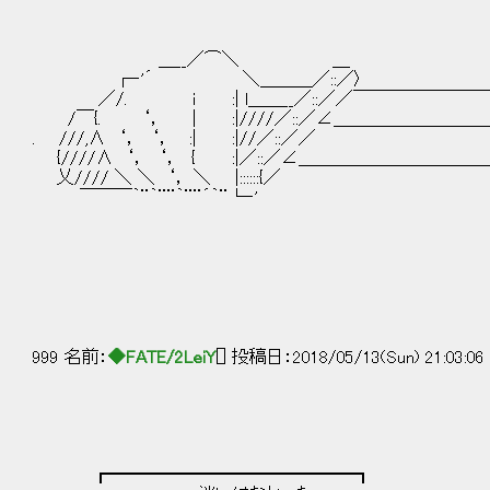
-
＿__／⌒＼
┌‐'´ ＼＿＿＿
／/. i :| l＿＿__／::／／￣￣￣￣￣￣￣￣
/￣{. ‘， | :|////／::／∠＿＿＿＿＿＿＿＿
. ///,∧ ‘， ‘， :| :|//／
{////∧ ‘， ‘， { :|／::／∠＿＿＿＿＿＿＿＿＿＿＿
乂//// ＼ ＼ ‘， ＼ |::::
￣￣￣｀¨｀¨¨｀¨¨´｀¨└‐
Ｌ.二
999 名前：
◆FATE/2LeiY
[] 投稿日：2018/05/13(Sun) 21:03:06
┏━━━━━━━━━━━━━━┓