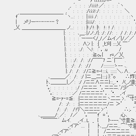
-―‐‐ｧ i:i:i:i:i:i>=-
,. ´: : : :/i:i:i:!:／: : : :｀ヽ
, ′: : : :/i:i:i:!:/: : : : : : ＼
f´￣￣￣￣￣￣￣￣￣ ｀ヽ...: : : |:i:i:i /: : : : : : : : :ヽ
| メリー…………？ : : : :|i:i:i/: : : : : : : : : ‘
_乂 ＿＿＿＿＿＿＿＿＿ ノ...: : : : |!:/:!: |!: :!: :! /: : : : : :
|: : : ､＿:.|/ノ:./|: :/: 
|: : : :｀ー―‐く/_/／
|: : : : ∧ﾝ |: :| _ﾋ刈 
|: : : :./: ＼!: :’
|: : : : : : :≧o｡{ r=／乂
|: : :/: /: ://¨¨¨¨7 二´|¨¨¨´. `
|: :/: /: :// /::::::::::::ゝ-- ､. ,ｨ(
|: /: /: ://ﾆ≧=-!::::i、:::::::＼､∧.
､＿＿＿／: /: :/ }ニ＿二|::::j }:ﾞﾞo ∴炸圭圭圭|
ﾄ､＿＿＿_|_／: :/ /ニニ∧ニニ}:::_..・ ﾉ(_ノ圭斥⌒
ﾟ｡: : : : : : :./ /ニニニ ‘，ニニニ.ﾞ/少'⌒ 
ﾟ｡: : : : : :／ /ニニニニﾆ’，. ﾞ･. ,.イ
≧=‐ｧ‐=≦: :|ニニニニニニヽ二二 >..ﾞ`寸ﾐ､ 
/: :/: : :|ニニニニニニ/ニ ＞’ ㍉ｭ r
/: :/: /:!ﾘ＼ニニﾆﾆ >'‘. ∴;．゛）圭㍉
､＿＿＿/: ／: /／ ﾟ｡¨¨¨¨f´ =‘， 心､ 
｀¨¨¨¨¨¨´ ムイ. ,.イ...L _ { ト---.ﾞ寸圭
,.イア'´.... | ﾄ､___/ニニ...⌒`寸圭才
,.イア'´. | | /二二二ニニ. ￣⌒` 