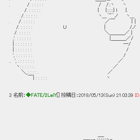
. /. : : : : : / /::ヽ ヽ 
/. : : : : : { {:::::::} 
/. : : : : : ヽ___｀¨´ノ ヽ___
. /. : : : : : ／￣ 
/. : : : : : Ｕ | /
/. : : : : : ＼＿＿＿／ |
,'. : : : : : : |＿＿＿／/
| : : : : : : : ―/
| : : : : : : : /
', : : : : : : : /
.. ', : : : : : : : ／
ヽ: : : : : : . ／
＼_: : : : . ／
￣| : : : : : ヽ
3 名前：
◆FATE/2LeiY
[] 投稿日：2018/05/13(Sun) 21:03:39
ID
＿_