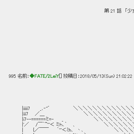
第 21 話 「少女の幸
995 名前：
◆FATE/2LeiY
[] 投稿日：2018/05/13(Sun) 21:02:22
|iiiii7 _､‐''゛ ＼＼＼＼＼＼＼＼＼＼＼＼
|iii7 ／＿ ＼＼＼＼＼＼＼＼＼＼＼
|i7--======ミ=- _ ＼＼＼＼＼＼＼＼
|'／ /￣｀~'''＜ ミｈ､｀ 、 ＼＼＼＼＼＼
| {／￣￣ ｀'''＜ﾐh､ 丶､ ＼＼＼＼