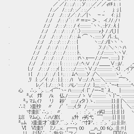
／ ／/.: :.:/: : :.У: : :／／／ｨｆﾁ.l: : l
/.:／ /.: :.:/: :／.: :.:／ ´ , j: 
/.:/ ./: : :/／: /:.／|ヽ ｰ - ｲ: j
/.:/ ./: : :/´: : 〃＝=ｰ ＞ ､ イ.ﾉ/.
. /.:/ ./: : :/: : : / ｲ::::::::::::｀ヽヽ､
/.:/ ./: : :/: : : /:´:.〉:::::::::::::
/.:/ ./: : :/: : : /: : :ﾑ '⌒ ヽ
. /.:/ ./: : :/: : : /: : : 
/.:/ ./: : :/: : : /: : : :
/.:/ ./: : :/: : : /: : : : : ﾄ、
. /.:/ ./: : :/: : : /: : : : : : l
. /.:/ ./: : :/ : : : {: : : : : :.:/:
{.:/ ./: : :/ : : ;ｲ |:.: : : :.:/:::::::::ヽ∨.:
l { /: : :/: : :/: {: !:.: : : ﾑﾍ:::::::::У
,ﾘ .{: :／ｲ: :/: : |:.|: : : /l ∨::::/.:∧:::
ﾚ／: |:./.: : :ゝ{: : :.ﾊレ':::::::/.:/: :};;;;;_
心 ∴;．゛;．:....イ⌒`ヽ‐ ﾊ:::::::::::;ｲ: {^ /ー-
㍉( 炸 /k 仏./::::::::::::/ ゝ ∨:::::::::::::::｀
㍉ ﾏﾑ,ｲ7 リ 紗′ ::::::/,ｨタ 〉.ゝ､::::::::::::::::
∴ﾐ )圭抄 〃 /′ﾞ::::::;ｲ,タ /::::::::::::::::::::::::
寸圭|{:゛∴;．: 〃. ．: ::゛;．゛; r劣}::::::::|.
以{ ﾏﾑ心、∴ﾊ/淤{. ｭ升 r劣弋 ￣ﾞ:::::::::::|
㍉ﾑ )圭圭才´)圭ｱ..ﾞ´..;．∴;．｀:'寸㌢．: ::゛;．゛;j.j
Ⅵ Ⅵ圭ﾘ´ }ソ..,..x...┌―┐00 __,ｎ__00 f心.
リ :以Ⅳ:゛;．゛;.升少..ﾞ｀フ∠ └┐r┘ [][]「lﾞ