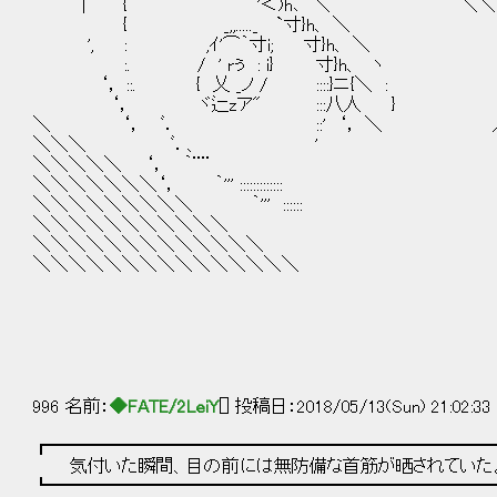
| { '＜)h､ ＼ ＼＼＼
{ _,,....._ `寸}h、 ＼ 
', : ,ｲ'⌒｀寸i; 寸}h、 
:. / ' rぅ : i} 寸}h、
‘， ::. { 乂 _ノ / ::::}ニ{＼ :
‘， ヾ辷zア" :::八人 }
＼ ‘， ﾞ． ::' ‘， ＼ 人_
＼＼＼ ﾞ．、 ' ⌒
＼＼＼＼＼ ‘， ｀¨¨ 
＼＼＼＼＼＼＼‘， ｀''' ::::::::::::: _
＼＼＼＼＼＼＼＼＼ ｀''' :::::: ｀
＼＼＼＼＼＼＼＼＼＼＼
＼＼＼＼＼＼＼＼＼＼＼＼＼
＼＼＼＼＼＼＼＼＼＼＼＼＼＼＼
996 名前：
◆FATE/2LeiY
[] 投稿日：2018/05/13(Sun) 21:02:33
┏━━━━━━━━━━━━━━━━━━━━━━━━━
気付いた瞬間、目の前には無防備な首筋が晒されていた
┗━━━━━━━━━━━━━━━━━━━━━━━━━