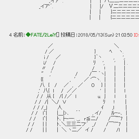
,.イア'´. | | ハ二二ニニニニニニニニ
_イア'´. | |/ Ⅴ二ニニニニニニニニ
| | }ニニニニニニニニニニニニニニ
| | {ニニニニニニニニニニニニニニ
4 名前：
◆FATE/2LeiY
[] 投稿日：2018/05/13(Sun) 21:03:50
ID
／ ＼ 人__
/ ／ } ﾍ ヽ. ⌒
i / ／ }｀ヽ , ',.
i/ / ﾘ ', ' │. __
〃 / / ! │ | ｀
″ ,′ / /￣ ｀ヽ| │ |
{{ , ′ ／ '⌒ヽ. | │ |
八 { / ／ , ／ ０ }│ │ |
,' 八{ ｌ / ／／ ' | │ l
/ / 从 { /{ /／ l u. 亅 l l
/ / /| ＼/ Ｖ ﾘ ! |
/ / /_｣ 人 ｲ ,l |
/ / l`| |＿|>､ ´｀ , イ/ ﾙｰ-､ |
/ / l`| ﾄ､├-─: ._,. r≦二/ /￣~¨7 |
/ / | | ﾄ､＼三三二フ'´ _/ /￣ﾞﾞ¨7 │
/ / | | | ＼ ヽ二／ イ / / /l |