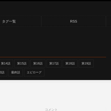
タグ一覧
RSS
第14話
第15話
第16話
第17話
第18話
第19話
3話
最終話
エピローグ
コメント