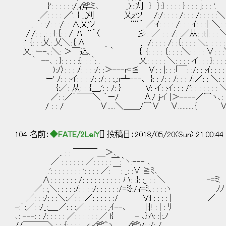
}': : : : : :/,ｨ斧ミ､ _):::刈 } ｝:} : : : : } : : : j: : : '.
／: : : : ／'. { _,刈 乂zツ /:/: : : : /: :
, :´: :/: : :/: : ∧乂ツ ¨¨´ ／:ｲ: : : : /: : : ｲ: : :|: ＼:
/:/: : ,: : {:｛: : /: ﾊ ¨´〈 彡: :／ : : :/: :／从: :l:|: : : 
:' ｛: : :乂: 乂＼:｛:∧ _ ,: :/: : : : /: :｛: : : : ＼:. : : : :
乂: ー-､:＼: ＞￣込、 ｀ ｛: {: : : : ｛: : : :＼: : : : ∨: : :＼: 
｀ --､ : }: : : : :{: : :｀: . 乂: : : : : ＼: : : : イ: : : }: : : : : 
):/〉: : : /: : : :/: :＞---r=≦ ∨: : |: : :｢￣: :/: : :ｲ: : : : : : 
ー' /: : :イ: : : :/: :/: : :.,:r┴---､ }: : /: : /: : : /:／: : ＼: : : : :
{:／: 从: : :{＿,': : /: } V: イ: :イ: : : /': : : : : : : ＼: : : 
／: :／´￣￣＼ ｀ー/ ∧/ jイ |＞----／⌒ヽ､: :｀ : : : : 
/ : : / ∨.....＼＿＿/⌒∨ ∨..........｛ ∨: : : : :｛: :
104 名前：
◆FATE/2LeiY
[] 投稿日：2018/05/20(Sun) 21:00:44
,. : : ￣￣￣＿＞､_
／ : : : : : : ／: : : : :￣:｀ヽ:--- ､
.': : : : : : : : ': : : : ／: ￣: _: :∨:≧ﾐ､
∧: : : : : : : /: : : : : : : : : : ハ: :}: :_ : : ＼ -=ミ
／: :,＼: : : : :/: : : :/: : : : : :/=ﾐ}:/ｨ=ﾐ､: : : :ヽ ﾉﾉ
／: : :/: : :＼:／: : :／: : : : : :/ V:l : : : : | ／
-:´:／: :/_:＿_／: : :／: : : : : : ,ｲ--､ |:|! : | : ﾘ
､: ---: : /: : : : : ／: : : : : : ／ l{ - ､}:ﾊ: :|:ノ
//￣￣￣＼: : :{: : : : ,.ｨ,ィ斧^ヽ ｨ斧V: :/: /