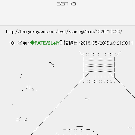
337
KB
http://bbs.yaruyomi.com/test/read.cgi/ban/1526212020/
101 名前：
◆FATE/2LeiY
[] 投稿日：2018/05/20(Sun) 21:00:11
＼: : : : : : : : : : : : : :.／
|::::::::::::::::::::::::::::::: |
"':; |;;;;;;;;;;;;;;;;;;;;;;;;;;;;;;; |. ,;::
|::::::::::::::::::::::::::::::
,': |／.: : : :. :. :. :.＼|
／.: : : : : : : : :. :. :. :.＼
. ::;:.;::,; ／ ＼ ;
' " ' ／ ＼
／ ,,,,, 
, ／ ＼. ,;
／ 
／ 
,;;::' ,.: 
／ ＿_
／ :-: : : : : : : : ー .、