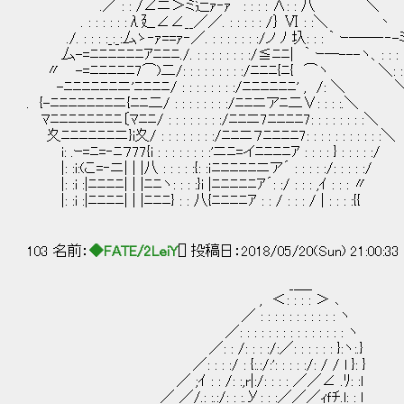
.／ : : /∠ニ＞ミ辷ｧ‐ｧ´ : : : : ∧: : 八 ＼
. : : : : : :λ廴∠∠__／／. : : : : : /｝ Ⅵ : :＼ 丶
./. : : : :_:_:厶ゝ‐ｧ==ｧ‐／. : : : : : : :/ノ ﾉ 圦: : : ｀ ｰ――‐‐-
厶-=ﾆﾆﾆﾆﾆﾆｱﾆﾆﾆ./. : : : : : : : :/≦ﾆﾆ| ｀ ｰ―---ヽ、: : : 
〃 -=ﾆﾆﾆﾆﾆ7⌒)二/: : : : : : : : :/ﾆﾆﾆ{ﾆ{ ⌒ヽ ＼: : 
-ﾆﾆﾆﾆﾆﾆニ'ﾆﾆﾆﾆ/ : : : : : : : :/ﾆﾆﾆﾆﾆﾆ' , /: ＼ 
. {-ﾆﾆﾆﾆﾆﾆﾆニ{ﾆﾆ二/ : : : : : : : :/ﾆﾆニアﾆ二∨: : : :.＼
ﾏﾆﾆﾆﾆﾆﾆﾆﾆ〔ﾏﾆﾆ/ : : : : : : : :/ﾆﾆニ7ﾆﾆﾆﾆ7: : : : : : : :＼
夊ﾆﾆﾆﾆﾆﾆニ}i夊/ : : : : : : : :/ﾆﾆニ７ﾆﾆﾆﾆ7: : : : : : : : : : :＼
i: .ｰ=ﾆ=‐ﾆ７77{i : : : : : : : :'ニﾆ=イﾆﾆﾆﾆｱ : : : : } : : : : :/
|: :i:(こ=‐ニ| | |八 : : : : :{: :ｉﾆﾆﾆﾆﾆニア´ : : : : :/: : : : :/
|: :i :|ﾆﾆﾆﾆ| | |ﾆﾆヽ: : : :}i |ﾆﾆﾆﾆﾆｱ´: :/ : : : ,ｲ : : : 〃
|: :i :|ﾆﾆﾆﾆ| | |ﾆﾆﾆ} : : 八{ﾆﾆﾆﾆｱ : : / : : : / | : : : :{{
103 名前：
◆FATE/2LeiY
[] 投稿日：2018/05/20(Sun) 21:00:33
_＿_
, ＜: : : : ＞ ､
／ : : : : : : : : : : : ヽ
／: : : : : : : : : : : : : : : ヽ
／: : /: : : :/:／: : : : : : }:ヽ:.}
／: : : :/ : {:.:/:': : : : :/: / / l }: }
／ ;ｲ : : /: :,r|:/: : : : ／／∠ .ﾘ: :l
／ ／/.: :.:/: : :.У: : :／／／ｨｆﾁ.l: : l