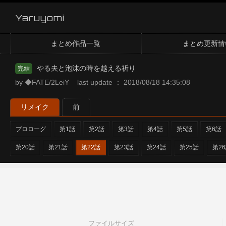
Yaruyomi
まとめ作品一覧
まとめ更新情
やる夫と泡沫の時を越える祈り
完結
by ◆FATE/2LeiY last update ： 2018/08/18 14:35:08
リメイク
前
プロローグ
第1話
第2話
第3話
第4話
第5話
第6話
第20話
第21話
第22話
第23話
第24話
第25話
第2
ファイルサイズ