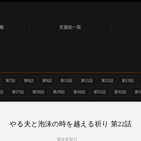
報
支援絵一覧
第7話
第8話
第9話
第10話
第11話
第12話
第13話
6話
第27話
第28話
第29話
第30話
第31話
第32話
第3
やる夫と泡沫の時を越える祈り 第22話
最終更新日