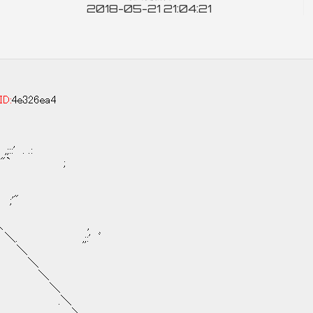
2018-05-21 21:04:21
ID:
4e326ea4
' . .:
: | "` ;
'"
＼ ,
:' ﾞ
＼
＼
／ ＼
 ＼
. "" .＼