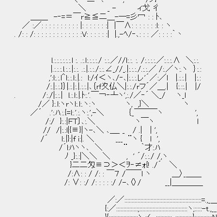
＼ _ - ィ戈 彳
＿＿_ -‐=＝￣r≧≦二＿-─=彡冖 : : ﾄ､
／ :／: : : : : : : : : : |: : : : : : :| |￣∧: : : : : : :l: : ヽ
. /: : /: : : : : : : : : : : : :V: : : : : :| |.,-ﾍ/‐､: : : ／: : : :｀丶
l.:.:.:.:.:.:.l :. .:.l:.:.:.:./ :.:.／//l:.:. :. /:.:.:.:.／:.:.:.∧ ＼:.:.
|.:.:.:.l.:.:.|:.:. .:.|.:.:./:.:.∠_//_.|:.:.:./.:.:.／ /:.／ヽ:.ヽ ｝:.:
,':l:.:.l＾l:.:.l:.|.: l:/ｲ＜ヽ､/‐､|:.:.:.レ'´／:／l |.:.:.| |:.:
/:.|:.:.}｝|.:.|:.|.:.:.|､｛ｒｆ夊仏＼|:.:./rフ´／＿.| {:.::.| |/
. /:./|:.:.| l.:.l:.|.ﾄ:.'.￣￢‐┴ヽ',:./／‐´ ＼_/ ヽ_l
/／ }:.l:ヽrヽl:.l:.ヽ:ヽ ヽ, ,}＼ ヽ
／´ .':.ﾊ.:.{=l:.'.:.ヽ:.',-＼ ｛_￣￣￣
/:/ }:.:|ＦT〕､:.＼ ヽ￣ヽ l 
// /|:.:l|{≡}|ヽ-､＼ ､＿_ _ / .| | ',
/´ l:.|}:|f i:|. ＼ ___ ¨ヽ { l ',
/´l:ﾊヽヽ､ ＼ ¨ ｀才:.ﾊ
ﾉ _}:.:|＼＼ ＼ , ' ´/:.:./ /,ヽ
}二二匁≡⊃＞＜ｦ‐≠ｫ{! ./´ ＼
/:∧: : / /: : ￣７ /￣￣l ヽ ＿〉_＿＿
/: ∨: :/ /: : : : :/ /-､〈〉/ __|＿＿＿＿
／:／:::::::::::::::::::::::::::::::::::::::::::::::::::::=.,_＿
{:／:::::::::::::::;:::::::::::::::::::::::::::::::::ヽ;:::::-t.,__