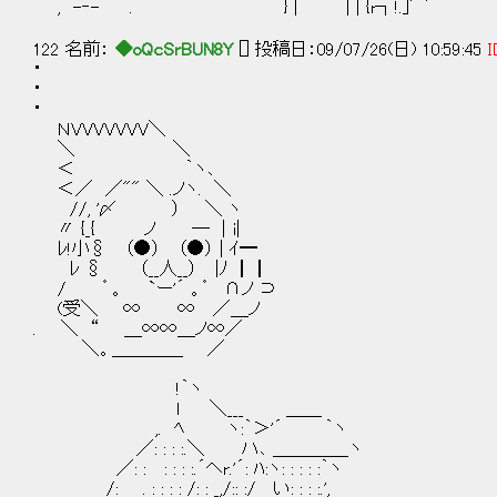
, -‐- . } | | | {r┐!.
122 名前：
◆oQcSrBUN8Y
[] 投稿日：09/07/26(日) 10:59:45
I
・
・
・
ＮVVVVVVV＼
＼ ＼
＜ ｀ヽ､
＜／ ／"" ＼ .ノヽ. ＼
//, '〆 ） ＼ ヽ
〃 {_{ ノ ─ │i|
ﾚ!小§ （●） （●） | ｲ━
ﾚ § （__人__） |ﾉ ┃┃
/ ゜。 `ー'´ 。゜ ∩ノ ⊃
(受＼ ∞ ∞ ／＿ノ
. ＼ “ ＿∞∞＿ノ∞／
＼。＿＿＿＿ ／
!｀ヽ
l ＼___ ＿＿
,. ﾍ ヽ:｀＞'´ ｀ヽ
／: : : :.＼ ハ､ ＿＿＿＿_ヽ
／: : : : : :.´ヘr.'´: ﾊ:ヽ: : : : :｀ヽ
/: . : : : : /: : _,/:: :/ い: : : :.',