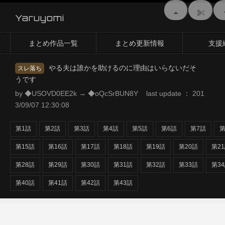
Yaruyomi
まとめ作品一覧
まとめ更新情報
支援
やる夫は誰かを助けるのに理由はいらないだそ
スレ落ち
うです
by ◆USOVD0EE2k → ◆oQcSrBUN8Y last update ： 201
3/09/07 12:30:08
第1話
第2話
第3話
第4話
第5話
第6話
第7話
第
第15話
第16話
第17話
第18話
第19話
第20話
第2
第28話
第29話
第30話
第31話
第32話
第33話
第3
第40話
第41話
第42話
第43話