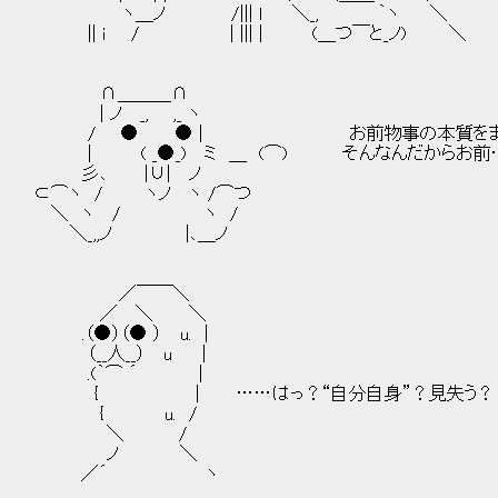
ヽ＿ノ /||| l ＼_, ｀ヽ ＼
|| ｉ / | ||| | (＿つ￣と_ノ) ＼
∩＿＿＿∩
| ノ _, ,_ ヽ
/ ● ● | お前物事の本質をまったく
| ( _●_) ミ ＿ (⌒) そんなんだからお前……
彡､ |∪| ノ
⊂⌒ヽ / ヽノ ヽ /⌒つ
＼ ヽ / ヽ /
＼_,,ノ |､＿ノ
／￣￣＼
／ ＼ ＼
.（●）（● ） u. |
（__人__） u |
.(｀⌒ ´ |
{ | ……はっ？“自分自身”？見失う？
{ u. /
＼ /
ノ ＼
／´ ヽ