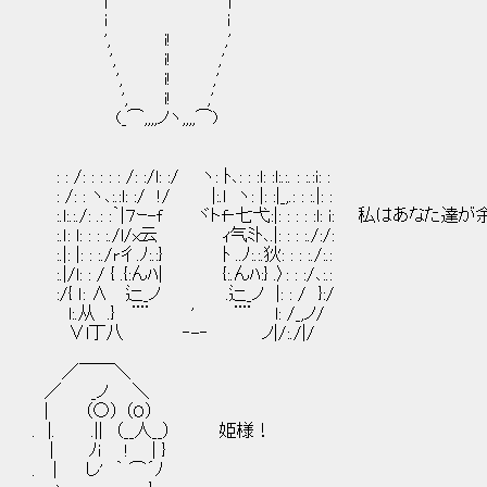
| |
i i
', i! ,'
', i! ,'
', i! ,'
', i! ,'
(_⌒,,,,ノヽ,,,,⌒)
: : /: : : : : /: :/l: :/ ヽ: ﾄ､: : :l: :l:.:. : :.:i: :
: /: : ヽ､:.:l: :/ !/ |:.l ヽ: |: :|_,.: : :.|: :
:.l:.:./: .: :｀|７ｰ-f ヾトf‐七弋:|: : : : :l: i
:.ｌ: l: : : :./l/x云 ｨ气ﾐﾄ､.|: : : :./:/:
:.|: |: : :./r彳.ﾉ:.:} ﾄ ..ﾉ:.:.狄: : : :./:.:
:.|/l: : / { .{:んﾊ| {:.んﾊ:} .〉: : :/､:.:
:/{ ｌ: ∧ 辷_ノ .辷_ノ |: : / }:/
l:.从 .} ¨¨ ' ¨¨ l: /_,ノ/
∨l丁八 ‐-‐ ノ|/:./|/
／￣￣＼
／ _ノ ＼
| （○） （O）
. |. .|| （__人__） 姫様！
| ﾉi ! | }
. | し' ｀ ⌒´ﾉ