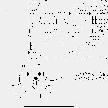
. |;;;;;;;;,､ﾆ'";;､-'" ｀"ﾆ､;;;;;;;;;;;;;;＼/;＼;;
. |,-,ﾆ '::/, -─ .,､-─-ﾞ､-'､;;;;;;;;;;;､-､ﾉ
. Y::::::::/ .,､ -─- ､ ／／/:::::::::＼ ';;;;;;/;;;;;;;;ヽ
|::::::;' /:／/::::::::::ヽ '"""'' .､|:::l /::::::::::::::::ト
ヽ:::|. |::l l::::::::::／,, .,-､.＼:::::::::::::::::::ノ |;;
|::::|￣ヾ;;;;;;;;;;;;/ /_| ヽJ ﾞ､── '" |;;;|;;;;;;;;;;;;;/
/|::::/. ,､_,､ヽ, ＿＿＿ノ~"ヽ'l |:;;ﾞ;;;;;0;;;:';;-
| |::;'. l;;;;;;;;;;;-'""~＿＿,,,｀ヽ;;;;;;ノ |::;;;;;ヾ=;/''
V:::| ,､-,'二──---､) ./:;;;;;;;;;;;;/
｀|:|! ,､'ヽ'" ＿ _/:;;;;;;;;;;;;/
|:|;', ｀" :::::: ,､-'"/:;;;;;;;;;／-─ '
|:|;;＼ ,､-'" ／二フ
|:|;;;;;;;｀' .､ _,､-‐'"-'",､-'"￣
. |:|;;;;;;;;;;;;/ ＞.､ ,､-‐'",､-‐'" ／＿,,,､---──-- ､,,
∩＿＿＿∩
| ノ _, ,_ ヽ
/ ● ● | お前物事の本質をまったく
| ( _●_) ミ ＿ (⌒) そんなんだからお前……
彡､ |∪| ノ
⊂⌒ヽ / ヽノ ヽ /⌒つ
＼ ヽ / ヽ /
＼_,,ノ |､＿ノ
＼＿＿＿＿＿＿＿＿＿＿＿＿＿／