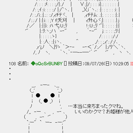
/: : : :ﾒ: : : :;/|:./ | ∨:;|/:: : : :ｉ|:.: : : : : : :|
/: :,ｲ::ｉ: : : ::/ |:/`ヽ､ | ,乂ｉ´ヽ､: :|: : :: : : :ｉ: |
/: :./ｉ:.:|.:.: ::/,ｨﾁﾃヾ、 | ,ｨﾁﾃﾑ: .:|:. : : : : :|:.|
/:.:.:/ |::|:ｉ: : ;Y f:夭刈 | ｨ升心ヾ;|: : : : : 
/:／ |::|:|ｉ: :ﾊ 弋:U:;ﾘ !::U::;ﾘ '"|: : : : : :|
'" |::ﾘ:ヽ;;ハ ｀-‐" , ｀‐-'" ｊ: :: : : :;ﾘ:|
|: : : : :.ゝ} /: : : : ::/:/
|: :人: ::|:ｉヽ､ ＾ ,/: : ;,ｨ':.:/:/､
,r'ｊ;ﾉ ＼|ﾘゝ ｀＞‐- -‐＜´/:／ |:/ﾘ'＼｀ヽ、
/, ﾉ ヽ、 ｀ヽ､｀‐─--─‐'´ '" '" , ヽ ヽ、
108 名前：
◆oQcSrBUN8Y
[] 投稿日：09/07/26(日) 10:29:05
I
・
・
・
__, -ー- ､__
(_,' ',_)
l ● ● l
i (_ ● _) i
ﾉ ', …本当に来ちまったクマね。
/,, -ー ､ , -‐ ､ いいのかクマ？お姫様が他
（ , -‐ '" ）
`;ー" ` ー- -ー;'"
l l