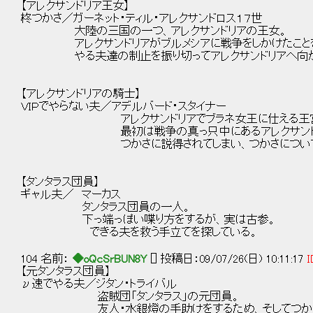
【アレクサンドリア王女】
柊つかさ／ガーネット・ティル・アレクサンドロス１７世
大陸の三国の一つ、アレクサンドリアの王女。
アレクサンドリアがブルメシアに戦争をしかけたことを
やる夫達の制止を振り切ってアレクサンドリアへ向か
【アレクサンドリアの騎士】
ＶＩＰでやらない夫／アデルバード・スタイナー
アレクサンドリアでブラネ女王に仕える王宮
最初は戦争の真っ只中にあるアレクサンドリア
つかさに説得されてしまい、つかさについてい
【タンタラス団員】
ギャル夫／ マーカス
タンタラス団員の一人。
下っ端っぽい喋り方をするが、実は古参。
できる夫を救う手立てを探している。
104 名前：
◆oQcSrBUN8Y
[] 投稿日：09/07/26(日) 10:11:17
I
【元タンタラス団員】
ν速でやる夫／ジタン・トライバル
盗賊団「タンタラス」の元団員。
友人・水銀燈の手助けをするため、そしてつかさ