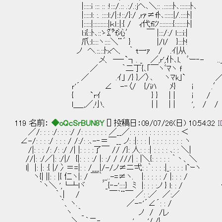
|:::::i ::: :: :!:::/.:: .:/.:jヘ､＼:: .::::::ﾄ､:::::::ﾄ､
|:::::l: :. ::::l:/|::!::/}:/ ,rｧ≠fﾄ､::::::|/.::::ﾄ|
|:::::|::::::::::|ｋl::|:{ / ｨ代fiﾂ:::::::::{::::::::ﾄ|
l:i{::ﾄ､::ゝ㌘f沁′ ￣ |:::/:/ l::::i:|
爪:l::::ヽ::::＼¨´ } |/l/ }:::ﾄ
ノ ヘ.::.::ﾄxヘ、 ｀ t一ｧ / .ｲ|从
メ、 ─‐`┐. _ ／,r',仆､l、 ﾞー‐- .
／ ｀二丁{､｢￣ヽﾞﾏヽ ｆ ＞‐
／ .ｲ｣ /} }／〉､ ヽﾏk｣` 
ｒ'´ ∠ -‐〈/ {/iﾊ ﾒ} i .
{ `rｲ } } | | i /
l＿_,／,小、 | | | | ', / 
119 名前：
◆oQcSrBUN8Y
[] 投稿日：09/07/26(日) 10:54:32
I
／/: : : :/: : : :/ /: : : : : : : ／__／: : : : : : : : : : : : : ＜
∠-/: : : :/ : : : / /:/: :､-‐＝￣__ ノ: :|: : : | : : : : : : : : ヽ
/|: : : /: /: :/ /| |: : : :了￣ // /}: 人: : :| : : : : ､: : ＼|
//|: :/／|: :/|/ {|: : : :/ |: :/ / ///| : |＼{: : : : : ｀丶、＼
l| |: |: :{ |/冫＝=|: : /___|/-/ノ≠ニ弌: :｀: : : :|_: : : : l`ｰヽ
ヽ{| ||: : |{ 仁ヽ|: / ￣｀__..-=≠ヽ. |: : : : : / |: : : /
｀ヽ＼ ',└┴lヾ ´_{‐-'::::} ﾐ |: : : :ノ } l: : 
｀､| / ￣｀¨￣ ／: :／ ／:／ どな
｀、ヽ. ／-‐'´∠´: : /
ヽ ｀_ ノ / /レ
＼ ｀二‐ ､ , ' '/ノ}