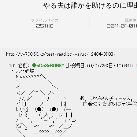
やる夫は誰かを助けるのに理由
ファイルサイズ
最終更
251
2011-01-01
KB
http://yy700.60.kg/test/read.cgi/yaruo/1248443903/
101 名前：
◆oQcSrBUN8Y
[] 投稿日：09/07/26(日) 10:06:09
I
-トレノ・酒場-
ＮVVVVVVV＼
＼ ＼
＜ ｀ヽ､
＜／ ／"" ＼ .ノヽ. ＼
//, '〆 ） ＼ ヽ あ、つかささんチューッス。
〃 {_{ ノ ─ │i| 白金の針を盗りに行く手筈
ﾚ!小§ （●） （●） | ｲ━
ﾚ § （__人__） |ﾉ ┃┃
/ ゜。 `ー'´ 。゜ ∩ノ ⊃
(受＼ ∞ ∞ ／＿ノ
. ＼ “ ＿∞∞＿ノ∞／