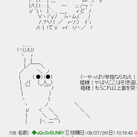
ｌ: :｀l:.l: : : | :;:;:; . ｰ' ム!: :./ |l
|∧:| l: : : |、 ‐- :;:; /ｰr ヽ
. l/ ｀い: : :|:｀: ..､ ____,. ィ ど´ /
∨ヽ:.!`y'ﾉ ﾉrヽム,(´ ﾉ
/:.７ﾍﾉ { ／ r‐'/:.〉 ｲ｀i
/l: :| !て V rイ !/ヽ.／ !
._ _ _
(ヽl_l_ll_l,l
ヽ ｒ
│ |
|／￣￣＼
／ ＼ ノ
| （ ●）（●） （…やっぱり辛抱ならねえ！
. | ノ（ （__人__） 姫様！やはりここは引き返
| ⌒ ｀ ⌒´ﾉ 姫様！もうこれ以上首を突っ込
. | }
. ヽ }
ヽ ノ ＼
l/ く ＼ ＼
| ＼ ＼ ＼
| |ヽ、二⌒).
106 名前：
◆oQcSrBUN8Y
[] 投稿日：09/07/26(日) 10:19:43
I