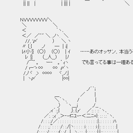
|| || | | ||| | ＼
ＮVVVVVVVV＼
＼ ＼
＜ ｀ヽ､
＜／ ／"" ＼ .ノヽ. ＼
//, '〆 ） ＼ ヽ
〃 {_{ ノ ─ │i|
ﾚ!小§ （○） （○） | ｲ ……あのオッサン、本当う
ﾚ § （__人__） |ﾉ
/⌒゜。 ー‐ 。゜ｨヽ でも言ってる事は一理ある
/ rｰ'ゝ∞ ∞ 〆ヽ
/,ﾉヾ ,> ∞∞ ヾ_ノ,|
| ヽ〆 |∞|
ノ´｀ｉ
＿ ／ |
＼｀ヽ､ / |
_〉 ｀ヽ＿ｊ ,/__
,ィ´::;{ ,}:.:{,r' ／:: : ::｀ヽ､
／:. :;ｨ´_＞‐-fﾆﾕ-‐＜二ﾆ=}: :.: :.:｀ヽ、
/: : :.:/／: : : : : : : : : : : : : : : : ::|:.: : : : : :ﾊ
/: : : :,:~: : : :/: :./|ヽ: : : : :ｉ: : : : :ｉ:|:: :: : : : : :|
/: : : :/: : : :,ｲ: :/ | ヽ､:.: .:|: : : : :|:|::: : : : : : :|