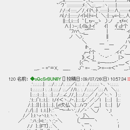
_,.}{::::::::::::::::::::ゝ,::(.,_:::::::::::､::::::::::::}::::::::::::N:::::::
`゛'ﾌ´::::::::::::::::::ﾒ:::＼;;::__,,,..::ヽ;::::::::|:::::::::::::::}::::::::
/:/:::ｲ:::::::,／/,.ｲ:{ﾍ,::ﾄ.,:::::::::}::::::∧,::::::::::ｲ从:
ﾊ{:/::|:::::::::/イ{=|:ﾄ=-{, ＼::|::::y=-};:::,.人;::::::::
||::::{,:i::::::{ `｛,,.tr-,,,,ゝ ,）:ノ ,,.tﾒ=< ＼
∧:| >-;::{,ｲ{b;;ﾄイ｀ ｲ| 彳cﾄ个 ,
^ﾌﾊﾍ,._,,^~￣｀ | ´￣~` イy
ノ ＼>,￣ ∥ ,ﾑｲ´ （もうや
＼ ＿ ' ハ
lト,,. ＿￣ ／ｿ
,r-ｲ个 、 .イｲ`.,
》,.＜_,} ゛' ‐' ´ |＞ 
｛<⌒' ~^ =―---ｰ''´＿,.＜＼
__,,.. - =''＝X, ＿__ J^' =- ..,,,_＞=--=＜~ __,.> /
120 名前：
◆oQcSrBUN8Y
[] 投稿日：09/07/26(日) 10:57:34
I
.':.:.:.:.:.:.|: .:.:/:.: .:./:. .:.:.／i:.:.: .:. ./:.:.:.:.:.:.ヽ､ ヽ:.:.:.:.:.
l.:.:.:.:.:.:.l :. .:.l:.:.:.:./ :.:.／//l:.:. :. /:.:.:.:.／:.:.:.∧ ＼:.:.
|.:.:.:.l.:.:.|:.:. .:.|.:.:./:.:.∠_//_.|:.:.:./.:.:.／ /:.／ヽ:.ヽ ｝:.:
,':l:.:.l＾l:.:.l:.|.: l:/ｲ＜ヽ､/‐､|:.:.:.レ'´／:／l |.:.:.| |:.:
/:.|:.:.}｝|.:.|:.|.:.:.|､｛ｒｆ夊仏＼|:.:./rフ´／＿.| {:.::.| |/
. /:./|:.:.| l.:.l:.|.ﾄ:.'.￣￢‐┴ヽ',:./／‐´ ＼_/ ヽ_l
/／ }:.l:ヽrヽl:.l:.ヽ:ヽ ヽ, ,}＼ ヽ
／´ .':.ﾊ.:.{=l:.'.:.ヽ:.',-＼ ｛_￣￣￣
/:/ }:.:|ＦT〕､:.＼ ヽ￣ヽ l 