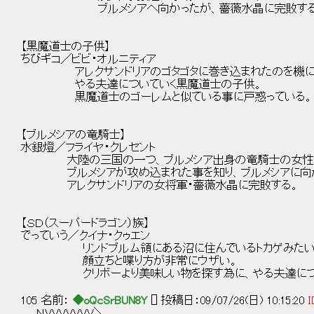
ブルメシアへ向かったが、薔薇水晶に完敗する
【黒魔道士の子供】
ちびギコ／ビビ・オルニティア
アレクサンドリアのゴタゴタに巻き込まれたのを機に
やる夫達についていく黒魔道士の子供。
黒魔道士のゴーレムと似ている事に戸惑っている。
【ブルメシアの竜騎士】
水銀燈／フライヤ・クレセント
大陸の三国の一つ、ブルメシア出身の竜騎士の女性
ブルメシアが攻め込まれた事を知り、ブルメシアに向
アレクサンドリアの女将軍・薔薇水晶に完敗する。
【ＳＤ（スーパードラゴン）族】
でっていう／クイナ・クゥエン
リンドブルム領にある沼に住んでいるトカゲみたい
顔立ちと喋り方が非常にウザい。
クリボーより美味しい物を探す為に、やる夫達につい
105 名前：
◆oQcSrBUN8Y
[] 投稿日：09/07/26(日) 10:15:20
I
ＮVVVVVVV＼