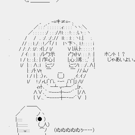
＼。＿＿＿＿ ／
,. ,. -=キ≠=- ､
／: : :'´: : : : : :.ｨ: : : :｀ヽヽ:＼
／: : : : : :/ : : ://!l: : : !: : :.い: : ヽ
. / / .. :/. :/:.// ｌｌ: : :l: : ヽｌ:.|. :.
// : : ｌ:./: : !／「/ l lヽ卞ヽ、l:.!: : : : i
/ /: /: :l/: :ｲ|:./ l/ V }从:ﾄ: : : : : !
. / ｲ: : :l: : :/ﾚ勹示 i勹tﾄV: : : .!: :| ホント！？
ｌ / l:.: :.{:.: | i乍心:| |;心:.}豸: :.,′:|
l/ |: : ∧:.l 辷ツ 辷ツl: : :/､∧|
|: :/ﾄ.Vt ¨¨ ___ ¨¨ //:ﾑ/ ｀
ｌ / l |: :.〉r､ {___} _ｲ:.ｲ:/
l/ !:/.rLl＾l^i､ ‐-‐ ,i^l＾|」:/l/
ｨrﾄ､ ｀ ｰ┴ v-┴‐'´_,{ｧ､
∧∨､｀ ｰ---┼--‐'´ |/∧
{ ∨､.｀ｰ----┼‐‐--'´∨ }
／ ￣￣＼
／ ノ ヽ
|:::::: （● ）
. |::::::::::: （__人）
|::::::u:::: ⌒ﾉ （ぬぬぬぬぬぅ……）