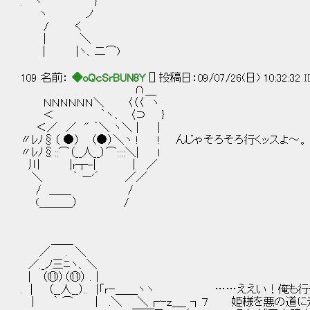
. ヽ }
ヽ ノ
/ く
| ＼
| |ヽ、二⌒)
109 名前：
◆oQcSrBUN8Y
[] 投稿日：09/07/26(日) 10:32:32
I
∩＿
ＮＮＮＮＮＮ＼ 〈〈〈 ヽ
＜ ｀ヽ､ 〈⊃ }
＜／ ／ " ｀＼ ヽ＼ | |
〃ﾚﾉ§（ ●） （●）＼ヽ ! ! んじゃそろそろ行くッスよ～。
〃ﾚﾉ§::⌒（__人__）⌒::::＼| l
川 |r┬-| | ／
＼ ｀ ー'´ ／／
/ ＿＿ /
(＿＿＿） /
＿＿
／ . ＼
／._ノ三ﾆヽ、＼
| （⑪）（⑪） .｜
. | （__人__）.. |「ｒｰ＿＿ヽヽ ……ええい！俺も行
| ｀ ⌒ | .＼ ＼┌ｰｚ＿_ ┐７ 姫様を悪の道に