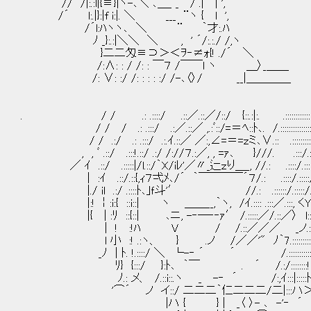
// /|:.:l|{≡}|ヽ-､＼ ､＿_ _ / .| 
/´ l:.|}:|f i:|. ＼ ___ ¨ヽ { l
/´l:ﾊヽヽ､ ＼ ¨ ｀才:.ﾊ キミ
ﾉ _}:.:|＼＼ ＼ , ' ´/:.:./ /,ヽ
}二二匁≡⊃＞＜ｦ‐≠ｫ{! ./´ ＼
/:∧: : / /: : ￣７ /￣￣l ヽ ＿〉_＿＿
/: ∨: :/ /: : : : :/ /-､〈〉/ __|＿＿＿＿
. / / .: .::::/ .::／.::／/::/ {::.:|:. .:::::::::::::::
/ / / .: .:::/ .:／.::／ ,.:ﾞ::/=＝ﾍ::ﾄ､. /.:::::::::::::::::::::
/ / .:/ .: .:::/ .:.ｲ.::／ ／:,∠=＝=ｚミ､∨.:: .:::::::::::::::::
, , ﾞ .::/ .:::!.::/ .:/ /://７.:／, , =ｧ､ }///. .:::/.:::::::::
／ ｲ .::/ .:::::|/l.::/｀X/iﾚ'／〃_辷ｚり＿_, //.: .::::/.::::::::::::
| :ｲ .::/.::{,ｨ７弌ﾒ､/´ ｀￣￣￣￣´７/.: .::::/.
|./ il .:/ .::::ﾄ､｣ｆ斗'′ //.: .::::::/.:::::/.:/.
|:! ￤:i:{ ::i::| ヽ ＿＿__,｀ヽ, /ｲ.:::: .:::／.:::, くY:::::::
|{ | :ﾘ ::{::| ､ニ, -‐─‐‐ｧ′ /.:::::／/
| ! :!ﾊ V / /.::／／／ _ノ.::::::::i
l 小 :! .:ヽ、 } .ノ /／／'" ﾉ｀7.:::::::::::i::::
_ﾉ | ﾄ. !.::::/ ＼ └-‐ ´ ´ /.:::::::::::::|:
ﾘ} {:::/ }:ﾄ､ ｀￣ . ´ /.:/::::::::!:
ﾉ.: メ、 /.::i::.ヽ _ -‐ ´ /:,ｲ:::|:::::ﾄ､
'⌒´ ノ イ::/ 二二二｀仁二二二/二|:::
|ハ { } | _〈 〉- ､ -'‐