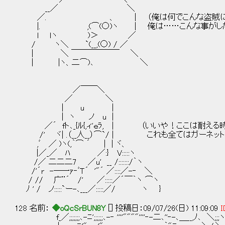
__／ ＼
／. 、 | （俺は何でこんな盗賊に組する
|. ,(⌒(○)ヽ | 俺は……こんな事がした
l ｌヽ )＞ ／
/ ヽ＼ `(__,(○) / ／
| ＼ ￣￣￣￣￣￣ ＼
| |ヽ、二⌒)､ ＼
／￣￣＼
／ ＼
| u |
| ヽ ノ u ｜
／´ fト､_{ﾙ{,ィ'ｅﾗ, | （いいや！ここは耐える
/' ヾ| .（__人__）⌒`/ | これも全てはガーネ
,ﾞ ／ )ヽ(,｀⌒ ´ | | ヾ、
|／_／ ﾊ ／:} V:::::ヽ
/／ 二二二7 ／u' __ /:::::::/｀ヽ
/'´r -―一ｧ‐ﾞＴ´ '"´ ／::::／-‐ ＼
/ // 广¨´ /' ／:::::／´￣｀ヽ ⌒ヽ
ﾉ ' / ノ:::::`ー-､___／:::::／/ ヽ }
128 名前：
◆oQcSrBUN8Y
[] 投稿日：09/07/26(日) 11:09:09
I
f_／;;;;;;;､-ﾆ';;;;;;､-‐ ''''""""''''‐-二､''‐-､＿__,ﾉ､ ＼;;;