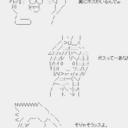
〃ﾚﾉ§::⌒（__人__）⌒::::＼| l 奥にボスがいるんでｗ
川 |r┬-| | ／
＼ ｀ ー'´ ／／
/ ＿＿ /
(＿＿＿） /
| ヽ / |
／:.＞L{＿,.く
／:.／:.:.:,ｲ:.:.:.:.:ヽヽ
∠/:./:ｒ:/:/ |:.!へ:./:.:.:.',
/:./:.:/ﾚ' リ＼/:.:.|:.:.| ボスって…あ
|:/!:.ｲ 0 0 |:.:.:.j:.:.:!
ﾘ |:.(ｌ ､_, ''/:.:./):./
|/V＞:ｒ- ｒ/:ｨ:.:/ﾚﾞ
／:::::<―〈:＼/
ﾉｰ- ､:::ヽ |:::::}
/ ヽｌ＼:ヽ|:::/!
| ﾄ､ ヽﾚ |
ＮVVVVVVV＼
＼ ＼
＜ ｀ヽ､
＜／ ／"" ＼ .ノヽ. ＼
//, '〆 ） ＼ ヽ そりゃそうッスよ。