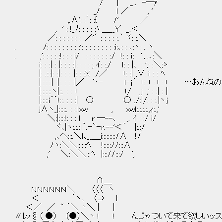
/ | _,.. -―ｧ
_/ ｌ ／ , '
,.∧': :´: :{ /' ／
, ' : !_ﾉ: : : : :ゝ＿__Y´ _,.＜
／: : : : : : : :／'´ : : : : :.｀ ヾ: :.＼
. /: : : : : : : : :': : : : : : : : :i:､: : ､:ヽ: . ヽ
. ,': : : : :!: : : i/ : : : : : : : :/ !: : ｉ: . ':, .､:＼
ｉ: : :| : |: : : :|: : : : ; ｲ: :./ ｌ: : |､: : ',: :＼;ゝ
|: .:::|: :|: : : :|: : :X /／ !: :| ,∨:.ｉ : : ﾍ
|:::::::| :|:. : : :|／ `ー ｌ‐j´ !: :! : ! : ! 
|:::::::ヽ|::. : : :! !/ ,j :,' : :| : |
|:::::i´｀!::. : : :| ○ ○ ./:|/: : :.|ヽj
j∧ヽ_|:::::. : :.ｌxw , xwｌ:.:.:.:.,ｨ:.,'
＼:|::::!: : : ｌ r ―--､ ,. ｲ:.:.:/ i/
ヾ､|ヽ:.:.:ｌ｀.ｰ`ｰr.--'＜´ |:.:/
,､へ:::.＼ｌ､__＿ｊ:::::::::/∧ !/
/ヽ:＼＼::::::ﾍ !::::://:::∧
,' ＼:＼＼:::ﾍ |::://:::/ ',
∩＿
ＮＮＮＮＮＮ＼ 〈〈〈 ヽ
＜ ｀ヽ､ 〈⊃ }
＜／ ／ " ｀＼ ヽ＼ | |
〃ﾚﾉ§（ ●） （●）＼ヽ ! ! んじゃついて来て欲しいッ