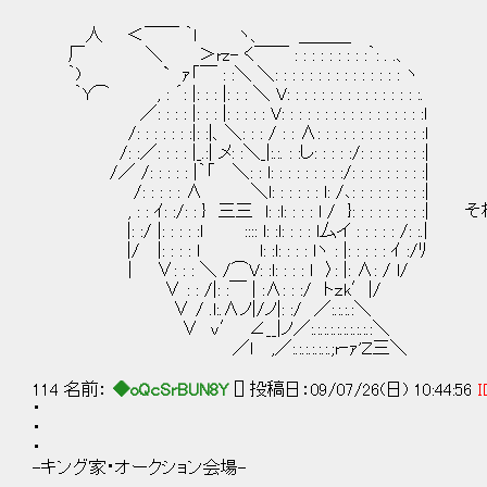
人 ＜￣￣ ｀l ヽ、 ＿＿＿
厂 ＼ ＞rz- く￣￣ : : : : : : : : :｀: . .、
｀) ` ｧ「￣ : :＼ ＼: : : : : : : : : : : : : : : ヽ
｀Y⌒ , : ´: |: : : |: : : ＼ V: : : : : : : : : : : : : : : :.
／: : : : |: : : |: : : : : V: : : : : : : : : : : : : : : : :l
/: : : : : : :|: :|、＼: : : / : : ∧: : : : : : : : : : : : :l
/: :／: : : : |_.:| メ: :＼_|:.:. : :し: : : : :/: : : : : : : :|
/／ /: : : : : |｀「 ＼: : l: : : : : : : : :/: : : : : : : : :|
/: : : : : ∧ ＼l: : : : : : l: /､: : : : : : : : :|
, : : ｲ: :/: : } 三三 l: :l: : : : l / }: : : : : : : 
|: :/ |: : : : :l :::: l: :l: : : : l厶イ : : : : : /: :.|
|/ |: : : : l l: :l: : : : lヽ : |: : : : : ｲ :/ﾘ
| ∨: : : ＼ /⌒V: :l: : : : ｌ 〉: |: ∧: / l/
∨ : : /|: :￣ | :∧: : :/ トｚk′|/
∨ / .l:.∧ノ|/ノ|: :/ ／:.:.:.:＼
∨ v′ ∠__|ノ／:.:.:.:.:.:.:.:.:.:＼
／ｌ ,／:.:.:.:.:.:.;r‐ｧ'Ｚ三＼
114 名前：
◆oQcSrBUN8Y
[] 投稿日：09/07/26(日) 10:44:56
I
・
・
・
-キング家・オークション会場-