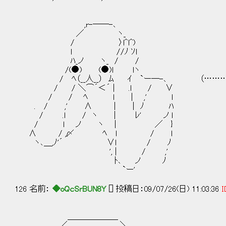
,r-――-､
／ ヽ_
/ 〉l^l^)
l //ﾉ ｿl
ﾊ_ノ ヽ_ / /
/(●) (●)l lヽ
/ ﾍ（__人__） ﾑ ｲ `ー―-､ （…………
/ / ＼⌒´＜´ | .l / ∨
/ / ﾍ l | ,' l
. / ,' ∧ | | ﾉ ﾊ
/ .l / ヽ | ﾚ' ノ l
/ l ノ ヽ | ／ }
∧ / ,〆 ﾍ l / l
ヽ､＿,ﾉ'´ ∨l / ﾉ
', | / ,'
ﾄ､ ノ ﾉ
`ー'
126 名前：
◆oQcSrBUN8Y
[] 投稿日：09/07/26(日) 11:03:36
I
＿＿＿＿＿＿_
／ ＼