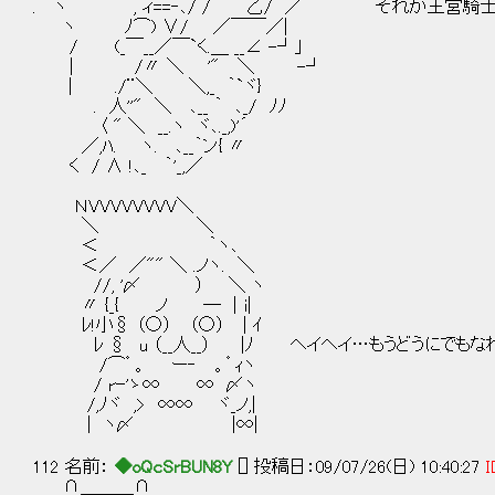
. ヽ , ィ==‐､/ /￣￣乙/ ／ それが王宮騎士
ヽ ﾉ⌒) ∨/ ／￣￣／|
/ (_￣__／￣`く.＿ __∠ -┘｣
| /〃 ＼ '" ＼ -┘
| ./¨＼ ＼,_ ｀`ヾ}
. 人''" ＼ ､__ ｀ ､_/ ﾉﾉ
〈 " ＼ __.ヽ ヾ､._,)'´
／,ﾊ. ヽ. ､__｀ン{ 〃
く / ∧ !､_ ｀'_,／
ＮVVVVVVVV＼
＼ ＼
＜ ｀ヽ､
＜／ ／"" ＼ .ノヽ. ＼
//, '〆 ） ＼ ヽ
〃 {_{ ノ ─ │i|
ﾚ!小§ （○） （○） | ｲ
ﾚ § u （__人__） |ﾉ ヘイヘイ…もうどうにでもな
/⌒゜。 ー‐ 。゜ｨヽ
/ rｰ'ゝ∞ ∞ 〆ヽ
/,ﾉヾ ,> ∞∞ ヾ_ノ,|
| ヽ〆 |∞|
112 名前：
◆oQcSrBUN8Y
[] 投稿日：09/07/26(日) 10:40:27
I
∩＿＿＿∩