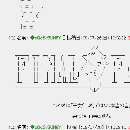
. |:::::::::::::: }
. ヽ:::::::::::::: }
ヽ:::::::::: ノ
/:::::::::::: く
|:::::::::::::: |
|:::::::::::::::| |
102 名前：
◆oQcSrBUN8Y
[] 投稿日：09/07/26(日) 10:08:32
I
／人
＿＿＿ ＿__ ＿ ＿ _ ＿__ . ＿ノＷ. ＼_, ＿＿＿. .
. `i┌-､| `l l~ `l `; | | ||. .`l l' ＼ 〃く `i┌-､| ||. `l `; |
| |/| ` . | | | \ | .| | | | ノ ＼＿フヽ＞ | |./| | | . | \ | 
| ;ﾍ| . | | | _. | |.|.| .| | / ,/ ./ | ;ﾍ| |.|.| 
| | | | | | | | .|;=;| | | ;| ￣ヽΞミ ,/ | | |;=;| .| | |
| | | | | | | | |.| |.| .|└' | | |／| | | . |.| |.|....
.￣ . ￣ .￣ .￣ ￣ ￣ ￣￣ |. |. | ￣ .￣￣ .
￣￣￣￣￣￣￣￣￣￣￣￣￣￣￣ ＼|／ ￣￣￣￣￣
ファイナルファ
つかさは「王女らしさ」ではなく本当の自分を
第13話「再会と別れ」
103 名前：
◆oQcSrBUN8Y
[] 投稿日：09/07/26(日) 10:09:10
I