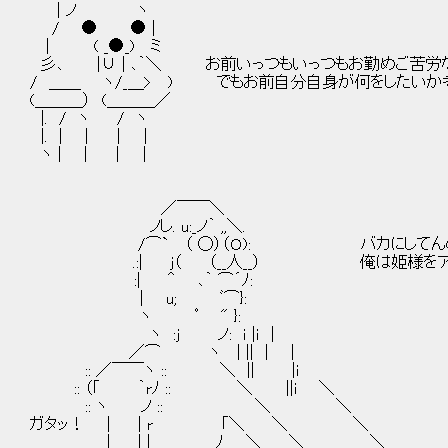
| ノ ヽ
/ ● ● |
| ( _●_) ミ
彡､ |∪ | ､｀＼ お前いっつもいっつもお勤めご苦労な
/ ＿＿ ヽ/_＿> ) でもお前自分自身が何をしたいか
(＿＿＿） (＿＿＿／
|. / ヽ / ヽ
|. | ｜ ｜ │
ヽ | ｜ ｜ ｜
／￣￣＼
ノし. u:_ノ｀ ,,＼.
/⌒` （ ◯）（Ｏ): バカにしてんの
.:| j（ （__人__） 俺は姫様をアレク
:| ＾ ､｀ ⌒´ﾉ:
| u; ﾞ⌒}:
ヽ ﾟ " }:
ヽ :j ノ: ｉ |ｉ |
／⌒ ヽ | || | |
:: ／￣￣ヽ :: ＼ || |i
:: （｢ ｀rﾉ :: ＼ ||i ＼
:: ヽ ノ :: ＼ ＼
ガタッ！ | | r ｢＼ ＼ ＼
| | | ﾉ ＼ ＼＿＿ ＼