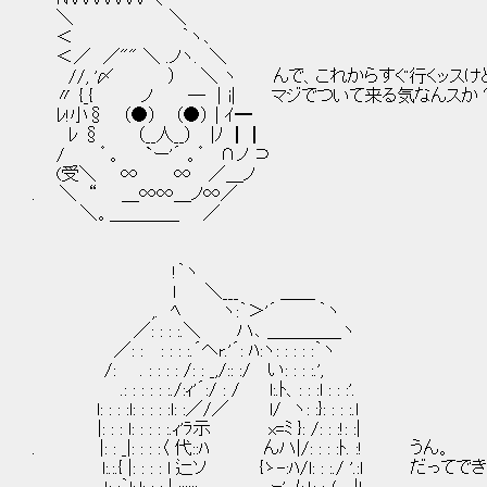
＼ ＼
＜ ｀ヽ､
＜／ ／"" ＼ .ノヽ. ＼
//, '〆 ） ＼ ヽ んで、これからすぐ行くッスけ
〃 {_{ ノ ─ │i| マジでついて来る気なんスか
ﾚ!小§ （●） （●） | ｲ━
ﾚ § （__人__） |ﾉ ┃┃
/ ゜。 `ー'´ 。゜ ∩ノ ⊃
(受＼ ∞ ∞ ／＿ノ
. ＼ “ ＿∞∞＿ノ∞／
＼。＿＿＿＿ ／
!｀ヽ
l ＼___ ＿＿
,. ﾍ ヽ:｀＞'´ ｀ヽ
／: : : :.＼ ハ､ ＿＿＿＿_ヽ
／: : : : : :.´ヘr.'´: ﾊ:ヽ: : : : :｀ヽ
/: . : : : : /: : _,/:: :/ い: : : :.',
.: : : : : :./:ｨ'´:/ : / l:.ﾄ、: : :l : : :'.
l: : : :l: : : : :l: :／/／ l/ ヽ: :}: : : :.l
|: : : l: : : : :.ｨ'ﾗ示 x=ﾐ }: /: : :!: :|
. |: : _|: : : :〈 代::ﾊ んハ|/: : : :ﾄ. :! うん。
l:.:.{ |: : : : l 辷ソ {ゝ-:ﾊ/l: : :./ '.: