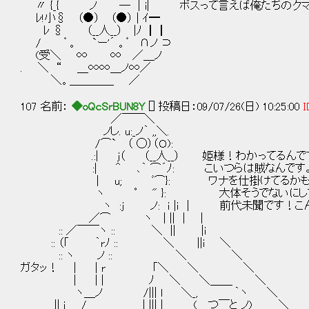
〃 {_{ ノ ─ │i| ボスって言えば俺たちのクマ
ﾚ!小§ （●） （●） | ｲ━
ﾚ § （__人__） |ﾉ ┃┃
/ ゜。 `ー'´ 。゜ ∩ノ ⊃
(受＼ ∞ ∞ ／＿ノ
. ＼ “ ＿∞∞＿ノ∞／
＼。＿＿＿＿ ／
107 名前：
◆oQcSrBUN8Y
[] 投稿日：09/07/26(日) 10:25:00
I
／￣￣＼
ノし. u:_ノ｀ ,,＼.
/⌒` （ ◯）（Ｏ):
.:| j（ （__人__） 姫様！わかってるんで
:| ＾ ､｀ ⌒´ﾉ: こいつらは賊なんですよ！
| u; ﾞ⌒}: ワナを仕掛けてるかもしれ
ヽ ﾟ " }: 大体そうでないにしても…姫
ヽ :j ノ: ｉ |ｉ | 前代未聞です！こんな
／⌒ ヽ | || | |
:: ／￣￣ヽ :: ＼ || |i
:: （｢ ｀rﾉ :: ＼ ||i ＼
:: ヽ ノ :: ＼ ＼
ガタッ！ | | r ｢＼ ＼ ＼
| | | ﾉ ＼ ＼＿＿ ＼
ヽ＿ノ /||| l ＼_, ｀ヽ ＼
|| ｉ / | ||| | (＿つ￣と_ノ) ＼