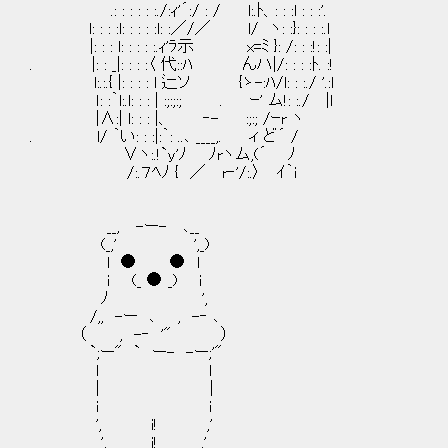
.: : : : : :./:ｨ'´:/ : / l:.ﾄ、: : :l : : :'.
l: : : :l: : : : :l: :／/／ l/ ヽ: :}: : : :.l
|: : : l: : : : :.ｨ'ﾗ示 x=ﾐ }: /: : :!: :|
. |: : _|: : : :〈 代::ﾊ んハ|/: : : :ﾄ. :!
l:.:.{ |: : : : l 辷ソ {ゝ-:ﾊ/l: : :./ '.:l
ｌ: :｀l:.l: : : | :;:;:; . ｰ' ム!: :./ |l
|∧:| l: : : |、 ‐- :;:; /ｰr ヽ
. l/ ｀い: : :|:｀: ..､ ____,. ィ ど´ /
∨ヽ:.!`y'ﾉ ﾉrヽム,(´ ﾉ
/:.７ﾍﾉ { ／ r‐'/:.〉 ｲ｀i
__, -ー- ､__
(_,' ',_)
l ● ● l
i (_ ● _) i
ﾉ ',
/,, -ー ､ , -‐ ､
（ , -‐ '" ）
`;ー" ` ー- -ー;'"
l l
| |
i i
', i! ,'
', i! ,'