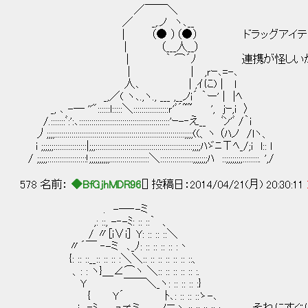
／￣￣＼
／ _,.ノ ヽ､__
| （● ）（●） ドラッグアイテムで自
| （___人__）
| ｀ ⌒´ﾉ 連携が怪しいからそっ
| | ,ｒｰ､=-､
人､ | ,ｲに) | l
_,／( ヽ､.,ヽ., ___ ,__ノi´ ｀ー' | |ﾍ
_, ､ -― ''"::::::l:::::＼:::::::::::::::::ｒ'ﾞ´~~ ', jｰ,i 〉
/.:::::::ﾞ:':､::::::::::::::::::::::::::::::::::::::::::::'ｰ-‐え__ ﾞﾝ'ﾞ /｀i
丿;;;;:::::::::::::::::::::::::::::::::::::::::::::::::::::::::::::::;;;;((、ヽ （ﾊノ /lヽ、
i ;;;;;;::::::::::::::::|;;;:::::::::::::::::::::::::::::::::::::::::::::::;;;;ﾊゞﾆΤﾍ_/;i l:: l
/ ;;;;;:::::::::::::::::::!;;;;;;;;;;:::::::::::::::::::＼::::::::::::::::;;;;;;;ﾊ ::;;;;;;;;::::::::. ',/
578 名前：
◆BfGjhMDR96
[] 投稿日：2014/04/21(月) 20:30:11
. -―‐-ミ
,: ::, -‐-ﾐ: :: ::｀ 、
/ 〃[i∨i］ Y: :: :: ::＼
〃´￣ ‐-ミ ､_ﾉ: :: :: :: :: :丶
{: :: ::__:: :: :: :＼＼:: :: :: :: :: :: ::、
、: : ヽ}＿∠⌒ヽ ＼:: :: :: :: :: :.
Y ￣￣＼_ヽ: :: :: :: :}
{ Y´ ﾄ､: :: :: ::ゝ-､