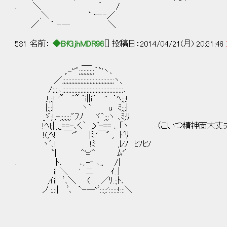
. ＼ ´ /
,＼ ` ｰ‐‐／
／ ` ｰ─ ＼
581 名前：
◆BfGjhMDR96
[] 投稿日：2014/04/21(月) 20:31:46
＿_
,.-''";;;;;;;;;;｀`'ヽ､
／;;;;;;;;;;;;;;;;;;;;;;;;;;;;;;;;;;ヽ、
/;;;;､;;;;;;;;;;;;;;;;;;;;;;;;;;;;;;;;;;;;;;;;､
,!;;;! '~ "~ `i||i" '' `ﾍ;;;!
|;;;| ヽ` u ﾐ;;;|
_ゞ;!,-;;;;;;;"ﾌﾉ ヾ`;;;ヽ ､ﾐ;ﾘ
!ﾍl;|.,,_==-､く｀ ,>ﾞ-== 、｢ヽ （こいつ精神面
!(,ﾍ! ￣'" |ﾐ.'￣" , ﾄﾞﾘ
ヽﾞ､! !ﾐ ,ﾚｿ ﾋｿﾋｿ
`| ^'='^ ﾑ'′
. ﾄ､ ､,.-‐ ､,, /|
i| ＼ ' ニ ｲ.:|
,ｲi| ﾞ､＼ ( ／ﾘ.:;ﾄ､
ノ :.:i| ﾞ､ `ｰ─''ﾞ:::;:'::::::!:::＼