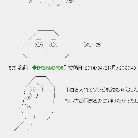
,ｲi| ﾞ､＼ ; ／ﾘ.:;ﾄ､
`ｰ─''ﾞ
＿＿＿_
／ ＼
／ ― ― ＼
／ （○） （○） ＼ うわーお
| ' |
＼ 冖 ／
579 名前：
◆BfGjhMDR96
[] 投稿日：2014/04/21(月) 20:30:49
／￣￣＼
／ ヽ､_ ＼
（―）（― ） | ホロを入れてゾンビ戦法も考えたん
（__人__） |
（｀⌒ ´ | 戦い方が固まるのは避けたかった
.ｌ^l^lｎ |
.ヽ L ﾉ
ゝ ﾉ ノ
／ / ヽ
／ / | ※ゾンビ戦法 致