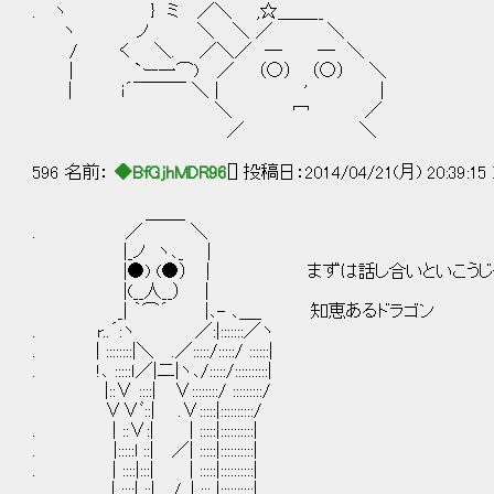
. ヽ } ミ ／＼ ,☆＿＿__
ヽ ノ ＼ ＼ ／ ＼
/ く ＼. ／＼／ ─ ─ ＼
| `ー一⌒) ／ （○） （○） ＼
| i´￣￣￣ ＼ | ' |
＼ 冖 ／
／ ＼
596 名前：
◆BfGjhMDR96
[] 投稿日：2014/04/21(月) 20:39:15
＿＿_
. ／ ＼
|_ノ ヽ､_ |
|●) (●） | まずは話し合いといこうじ
|(__人__） |
_| ｀⌒´ |､- ､＿_ 知恵あるドラゴン
. r..´:ヽ ／:|:::::::／ヽ
. | ::::::::|＼ .／:::::/:::::/ ::::::|
. !､ :::::ｌ／|二|ヽ､/:::::/::::::::::|
|::∨ ::::| ∨::::::::/ :::::::::/
∨∨ﾞ::| .∨:::::|::::::::::/
. | ::∨:| | :::::|::::::::::|
. |:::::l ::| ／| :::::|::::::::::|
. | ::::|:::| | :::::|::::::::::|
| ::::| ::| / .| ::: |::::::::::|