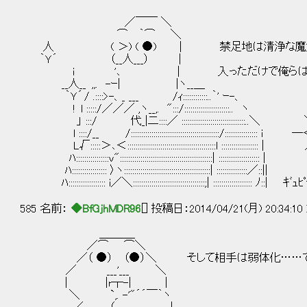
／￣￣ ＼
⌒ ｀⌒ ＼
人 ( ＞) ( ●) | 禁足地は清浄な魔力
｀Ｙ´ （__人___） |
ｉ '､ | 入っただけで俺らは能力は
__人__ ,,. -ｰ| |ヽ__＿
｀Ｙ´ / .::::>-、_ ___ /ｨ::::::::::::..｀' ｰ-、
! l :::::/／／／ ,ヽ__,. ":::/::::::::::::::::::::::.. 
」 :::/ 代_|二::::／ :::::::::::::::::::::::::::::::.
l ::::/__ /:::::::::::::::::::::::::::::::::::::::::::/:::::::::::::
L√:::::＞､＜:::::::::::::::::::::::::::::::::::::::::::l ::::::::::::::::
ﾊ::::::::::::::::v":::::::::::::::::::::::::::::::::::::::::::::| :::::::::::::::::::
ﾊ::::::::::::::::: 〉ヽ::::::::::::::::::::::::::::::::::::::::::| :::::::::::::::／::||
ﾊ:::::::::::::::::: i／＼:::::::::::::::::::::::::::::::::::;| ::::::::::::::::::: ﾉ::| ｷﾞｭ
585 名前：
◆BfGjhMDR96
[] 投稿日：2014/04/21(月) 20:34:10
＿＿＿_
／⌒ ⌒＼
／（ ●） （●）＼ そして相手は弱体化……
／ ___'___ ＼
| |r┬-| |
＼ `,. -'"´´￣｀ヽ