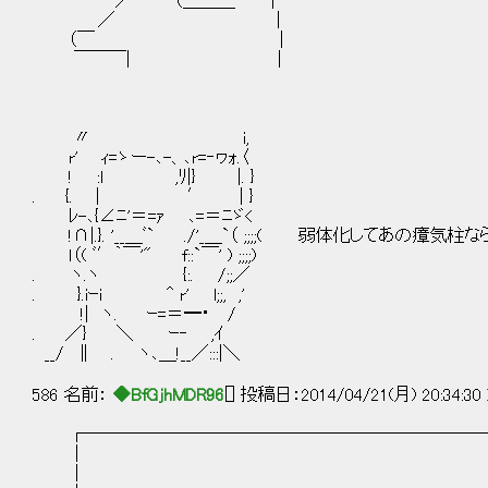
／ （＿＿＿ |
／ |
（￣ |
￣￣￣| |
〃 i,
r' ｨ=ゝー-､-、､r=‐ヮｫ.〈
! :l ,ﾘ|} |. }
. {. | ′ | }
ﾚ-､{∠ﾆ'＝=ｧ ､=＝ﾆゞ<
!∩|.}. '__＿ﾞ` ./'_＿`（ ;;;;( 弱体化してあの瘴
ｌ（( ﾞ′｀￣'" f::`￣' ) ;;;;)
. ヽ.ヽ {:. /;;／
. }.iｰi ^ r' l;;, ,'
!| ヽ. ｰ=＝━・ /
. ／} ＼ ｰ‐ ,ｲ
__/ ∥ . ヽ､＿!__／:::|＼
586 名前：
◆BfGjhMDR96
[] 投稿日：2014/04/21(月) 20:34:30
┌───────────────────────
│
│