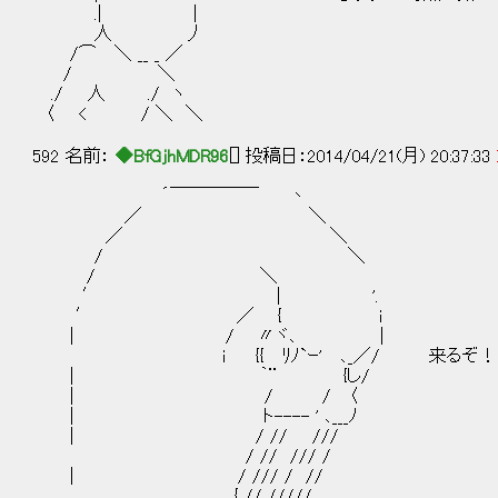
.| |
人 丿
/⌒ ＼ __ _ ／
/ ＼
./ 人 ./ ヽ
〈 < / ＼ ＼
592 名前：
◆BfGjhMDR96
[] 投稿日：2014/04/21(月) 20:37:33
´￣￣￣￣￣ 丶
／ ＼
／ ＼
/ ＼
/ ＼
′ | '.
′ ／ { i
| / 〃ヾ､ ｜
i {{ ﾘﾉ`ｰ' ､_／/ 来るぞ！ 皆
| ｀¨ {し/
| / / 〈
| ト---- ' ､___ﾉ
| / // ///
/ // /// /
| / /// / //
{ // /////