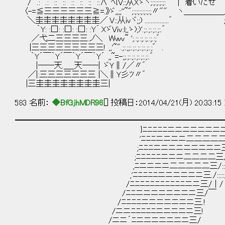
/ .: .: :: :: :: :: :: ::∧ ﾍ{V::从Xゞヾ;:;:;:;:;:` | 着いたぜ :;.:;.:
〈-=≦三三三三三三≧=.》ゞ,,;;''~";:;:;:;:;:;:;〃"" ヽ＿＿＿＿
＼圭圭圭圭圭圭圭圭／ V::从ivヾ;;) ................゛ ;;:.;:.
｀Y: :□: :□: :□: :Y´ XゞViv:l;,ゝ);)'.;:.;:.;:.;:.゛ ;;.:;.:;.:;
／弋二三三三三.ノ＼ Wｗｖ~ ';.:;.:;.:;.:;.:;゛ ';.:;.:;.:;..
|三三三三三三三三三! ,,'~".;:.;;:.;:.;:.;:.;:.;゛ . ';.:;.:
｀Y´￣｀Y´￣｀Y´￣｀Y´ ,,~=-;;.;:.;:.;:.;:.;:.゛ ヽ;.:;.
|――天.＿_天――| ゞＹ∥/／〃゛ ヽ;.:;.:;.:;...
／|:三三三三三三三 |＼∥Ｙ彡ﾂ〃゛ ヽ;.:;.:
|三圭圭圭圭圭圭圭圭三| |三
583 名前：
◆BfGjhMDR96
[] 投稿日：2014/04/21(月) 20:33:15
━━━━━━━━━━━━━━━━━━━━━━━━━━
}ﾆﾆﾆﾆﾆニニニニニニニニ三
'ﾆﾆﾆニニニニ二二二二二三'
;ﾆﾆﾆニニニニニニニニニ三/ 
;ﾆﾆﾆﾆﾆニニニ二二二二三/:::/ /
,ﾆニニニニ二二二二二三/::::/ ＿ 
,'ﾆﾆﾆﾆﾆニニニニニニ三./:::::/ ￣//
/ﾆﾆﾆﾆﾆﾆﾆﾆﾆﾆﾆニニ三/ | / / 
/ﾆﾆニニニニニニニニ三/￣ 
/ﾆﾆﾆﾆニニニニニニニ三.!
/ニニﾆﾆﾆﾆﾆニニニニニ三!
/ニニ´ﾆニニニニニニニ三/