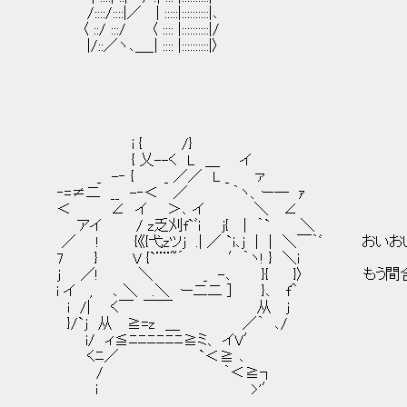
/::::/::::|／ | :::::|::::::::::|､
〈 ::/ :::/ 〈 :::: |::::::::::|/
|/::／ヽ､＿_| :::: |::::::::::|〉
i { /}
{ 乂--く L ＿ イ
_ -‐ { _ ／／ L _ ァ
‐=≠二 __ -‐＜ ／ ｀ヽ、ー― ｧ
＜ ∠ イ ＞､ イ ＼ ∠
アイ / z乏刈f`ﾞｉ j{ | ｀` ＼
／ ! {《{弋zツj .| ／ `i､j | | ＼￣｀ﾞ お
7 } V {`¨¨~´ ′｀ヽ! } ＼ｉ
j ／! ＼ _ -､ }{ }〉 もう間合
i イ , ､ ＼ .＼ ー二二 ] }､ f＾
i /| く￣ ￣￣ 从 j
}/`j 从 ≧=z ＿ ／｀ ､/
i/ ィ≦ﾆﾆﾆﾆﾆﾆ≧ミ、 イV′
くﾆ／ `＜≧ ､
/ ｀＜≧┐
i >'′