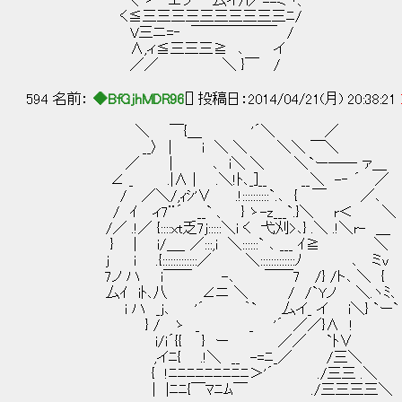
＼ ゝ エフ 厶イ/i／==ミヽ、
く≦三三三三三三三三三三ﾆ/
V三ニ=‐ ￣￣￣￣￣￣ /
∧,ィ≦三三三≧ ､ イ
／／ ＼ }￣ /
594 名前：
◆BfGjhMDR96
[] 投稿日：2014/04/21(月) 20:38:21
＼ ￣{＿ '´＼ ／
__〉 | i ＼ ＼ ＼＼ ￣＼
／ | ､ i＼ ＼ ＼`ー―― ァ＿
∠ _ .|∧ | .＼!ﾄ､_]__ __＼ -‐ ´ ／
/ ／＼/,ｨｼ'∨ .!::::::::::`.､ { ￣ ／､
/ ｲ ィ7¨´ __` 、 } ゝ-z___`.}＼ r＜ ＼
/／ .!／ {::::xt乏7j:::::＼i く 弋刈>､} .＼ .!＼r- ＿
} | i/＿_ ／:::,i ＼::::::` ､ ___ ｲ
j i .{:::::::::::::／ ＼:::::::::::::ﾉ ､ ミv
7ノ ハ i￣￣ -､ ￣￣7 /} /ト､ ＼ {
厶ｲ iﾄ､八 ∠ニ ＼ / /`Yノ ＼.ヽﾐ､
i ハ _j､ '´ ｀` 厶イ_ イ i＼} `ー`
} / ゝ _ _ '´ ／／}∧ !
i/i´{{ } ー ／／ `ﾄ∨
,イﾆ{ .!＼ __ -=ﾆ_／ /三＼
{ !ﾆﾆﾆﾆﾆﾆﾆﾆﾆ＞'´ ./三三 .＼
| |ﾆﾆ{￣ﾏﾆﾑ￣ ./三三三三＼