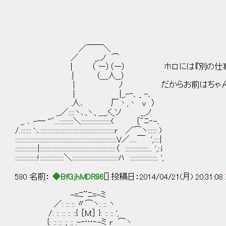
／￣￣＼
／ _,.ノ ⌒
| （ ー）（ー） ホロには『別の仕事』を
.| （___人__）
| ﾉ だからお前はちゃんと実力順
| |_,-‐、_ -、
.人､ 厂丶,丶 v 〉
_,／::::ヽ､.,ヽ., ___,く_ソ __ノ
_, ､ -― ''"...:::::::::＼::::::::::::::::::::( 〔"ﾆ‐-、
/.::::::: ':､:::::::::::::::::::::::::::::::::::::::::::::::::r ／⌒ヽ:::::: )
:::::::::::::::::::::::::::::::::::::::::::::::::::::::::::::::::::V／.....￣ ',::::|
:::::::::::::::|::::::::::::::::::::::::::::::::::::::::::::::::::〈 :::::::::::::::... ',::i
:::::::::::::::!::::::::::::::::＼:::::::::::::::::::::::::::::::ﾊ ::::::::::::::::::. ',
580 名前：
◆BfGjhMDR96
[] 投稿日：2014/04/21(月) 20:31:08
-=ﾆ¨ﾆ=-ミ
／: :: :: 〃⌒ヽ: :: ヽ
/: :: :: :: ::{ ［M.］ }: :: :: ',
{: :: :: :; :: :-‐…‐-ミ r ⌒ヽ