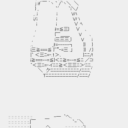
j if´￣ ｀ヽ ` /`ヽ＼ ＼
} , `′ `i＼/
, .i i Vﾊ
i/i i Vハ
i i ∨ ﾍ
, i!=≦三} ∨ ､
, {¨¨＿＿ V ､
, i三三三_} V i
.､ _i!=-----┐ }} }
i三≧===≦ }¨”‐=三 .」 }} /.}
|` ＜三ﾆ=‐.1＞､ }ﾆﾆ/!
i≧===--=≦}＜ﾆ≧=--=≦ﾆ ／ﾆ!
`＜三ﾆ=‐イﾆﾆ≧＜三三ﾆ＞'ﾆﾆ.,
＼ ク'ﾆﾆﾆﾆﾆﾆﾆﾆﾆﾆ/ﾆﾆﾆ,′
Tﾆﾆﾆﾆﾆﾆﾆﾆﾆﾆﾆ/ﾆﾆﾆ/
:: :: :: :: :: :: :: :: ＿ -― `ヘ､
:: :: :: :: :: :: ::.|￣ `-´＼
:: :: :: :: :: :: ::.l へ .:: :: :: :: :: ::`!