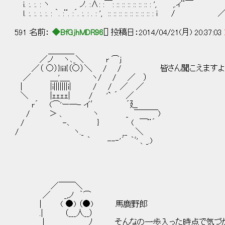
i. :. :. : ヽ ノ. :∧: :￣: :: :: :: :: :: :: : ', ,.ィ¨
l. :. :. :. :. : ｀. :¨. :´. :. : . : ', :: :: :: :: :: :: :: :: : i / 
591 名前：
◆BfGjhMDR96
[] 投稿日：2014/04/21(月) 20:37:03
＿＿＿_
／ノ ヽ､_＼ r ⌒j
／（ ○）}liil{（○）＼ / / 皆さん聞こえます
／ ＿'＿_ ヽ/ / ／ ）
| |i|||||||i| / / ／ ／
＼ |ｪｪｪｪ| / '` ´ ／
r´ (⌒'ー―- イ′ ´廴
/ ＞ 、 ヽ _ ￣￣￣)
/ -､ } ( ￣¨´
/ ヽ._ __ ＼
｀ --‐'´ ｀ﾞ' 、_.)
／￣￣＼
／ _,ノ ｀⌒
| ( ●) （●) 馬鹿野郎
.| （___人__）
| ﾉ そんなの一歩入った時点で気づかれ