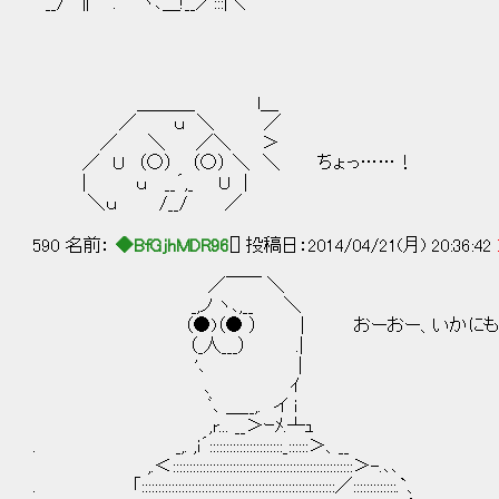
__/ ∥ . ヽ､＿!__／:::|＼
＿＿＿_ l＿
／ ｕ ＼ ／
／ ＼ ／＼ ＞
／ Ｕ （○） （○） ＼ ＼ ちょっ……！
| ｕ __´,_ Ｕ |
＼ｕ /__/ ／
590 名前：
◆BfGjhMDR96
[] 投稿日：2014/04/21(月) 20:36:42
／￣￣ ＼
_,ノ ヽ､,__ ＼
（●)（● ） | おーおー、いかにもいたぶ
（_人___） .|
'､ │
、 ｲ
ﾞ､ ＿__,. イ i
,r... __＞ｰﾒ.┴ｭ
. _,. ,i´::::::::::::::::::::::_::::::＞、__
,.＜::::::::::::::::::::::::::::::::::::::::::::::::::::::＞-.､､
. 「::::::::::::::::::::::::::::::::::::::::::::::::::::::::::／:::::::::::::.`、