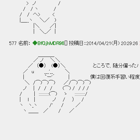
> ノ /
/ / ヽ /
/ / へ> <
|＿__ヽ ＼／ )
|＼ ／|
| ＼_／ |
577 名前：
◆BfGjhMDR96
[] 投稿日：2014/04/21(月) 20:29:26
＿＿＿_
／ ノ ＼＼
／ （●） (●）＼ ところで、随分偏ったパー
／ u ___'__ ＼
| `ー'´ | 僕は回復系手習い程度にしかで
＼ /⌒)⌒)⌒) ／/⌒)⌒)⌒)
ノ | / / / (⌒) / / / /
/ | :::::::::::(⌒) ゝ :::::::::::/
| ｌ | ノ / ） /
ヽ ヽ_ヽ /' / ／
ヽ ＿＿ ／ / ／