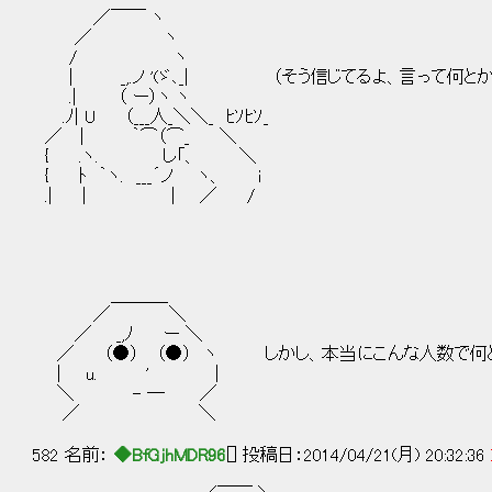
／￣￣ ヽ
／ ヽ
/ ヽ
| _,.ノ '(ゞ､_| （そう信じてるよ、言って何とか
.| （ ー）ヽ ヽ
.ﾉ| U （___人_＼＼_ ﾋｿﾋｿ_
／ | ｀⌒（⌒_ ＼
{ .ヽ. し「、 ＼
{ ﾄ ｀ヽ. ___´ノ ヽ、 i
.| | | ／ /
＿＿＿_
／ ＼
／ _,ﾉ ー ＼
／ （●） （●） ヽ しかし、本当にこんな人数で何と
| u. ' |
＼ - ― ／
／ ＼
582 名前：
◆BfGjhMDR96
[] 投稿日：2014/04/21(月) 20:32:36