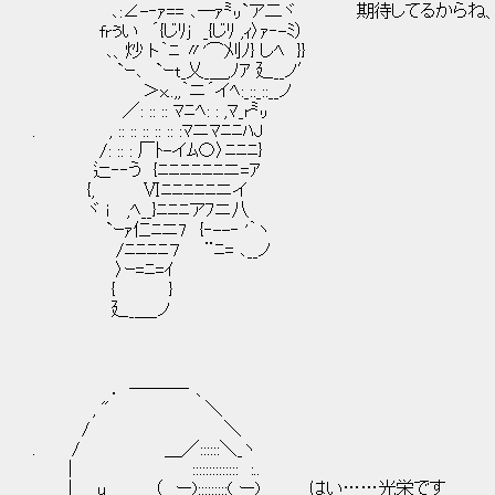
､:∠-‐ｧ== ､―ｧ㍉`ア二ヾ 期待してるからね、
frぅい ´{じﾘj _{じﾘ ,ｨ〉ｧ‐-ﾐ）
､、炒 ト｀ﾆ 〃'⌒刈ﾉ} しﾍ }}
`ｰ､ `ｰt_乂_＿,ﾉｱ 廴__ノ′
＞x..,,｀ニ´イﾍ:_::_::__ノ
／: :: :: ﾏﾆﾍ: : ,ﾏ_r㍉
. , :: :: :: :: :: :ﾏニﾏﾆﾆﾊJ
/: :: : 厂ﾄ-イﾑ〇〉ﾆﾆﾆ}
辷‐‐う {ﾆﾆﾆﾆﾆﾆニ=ｱ
{, Ⅵﾆﾆﾆﾆﾆニイ
ヾ i ,ﾍ__}ﾆﾆﾆアﾌニ八
`ｰｧ仁ﾆニ7 {‐--‐ '｀ヽ
/ﾆﾆﾆﾆ７ ¨ﾆ= ､__ノ
〉ｰ=ﾆ=ｲ
{ }
廴_＿_ノ
． ─―─‐ 、
, " ＼
/ ＼
. / ＿／::::::＼_ヽ
| :::::::::::::: :..
| u （ ー):::::::::( ー) はい……光栄です