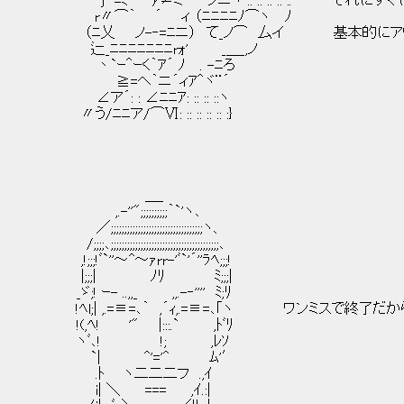
j =ﾐ ｧ≠ミ ノニヽ :: :: :: :: :. それに
r〃⌒｀ ´ ィ （ﾆﾆﾆﾆﾉ⌒ヽ ﾉ
（ﾆ乂 ノ-‐=ﾆニ） て_ノ⌒ 厶イ 基本的にア
辷_ﾆﾆﾆﾆﾆﾆﾆrｫ' _＿_,ノ
丶`ｰ＾ｰく｀ｱ´ ﾉ . -ﾆろ
≧=ヘ｀ニ´ィｱ＾ヾ¨´
∠ア´: : ∠ﾆﾆｱ: :: :: ::ヽ
〃う/ﾆﾆア/⌒Ⅵ: :: :: :: :: :}
＿_
,.-''";;;;;;;;;;｀`'ヽ､
／;;;;;;;;;;;;;;;;;;;;;;;;;;;;;;;;;;ヽ、
/;;;;､;;;;;;;;;;;;;;;;;;;;;;;;;;;;;;;;;;;;;;;;､
,!;;;!ﾞ`''～^～ｧrr-'ﾞ`'´''ﾗﾍ;;;!
|;;;| ﾉﾘ ﾐ;;;|
_ゞ;! ｰ- ..,,_ ,,.-‐'''' ﾐ;ﾘ
!ﾍl;| ,.=≡=､｀ ,´ｨ,.=≡=､｢ヽ ワンミスで終了
!(,ﾍ! '" |:::.` ,ﾄﾞﾘ
ヽﾞ､! !; ,ﾚｿ
`| ^'='^ ﾑ'′
.ﾄ ヽ二二二フ .,ｲ
i| ＼ === ,ｲ.:|