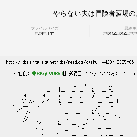
やらない夫は冒険者酒場の店
ファイルサイズ
最終更
605
2014-04-22
KB
http://jbbs.shitaraba.net/bbs/read.cgi/otaku/14429/13955806
576 名前：
◆BfGjhMDR96
[] 投稿日：2014/04/21(月) 20:28:45
..::::;i:::::::::::::::;;:;:;::::::i ,i::;:;:::::::::::;:;:;::::i
.::: . ﾄ,;:::::::::;:::-::::::::i i;;::::::::::;::::=::::::i
,ｲ ,ｲ ,ｲ,ｲ.:;:: i:::::::::::;;::::..;::;::::i ,i`:::::::::::;;;;-:: :i
＿_/.ﾑ_/./ ﾚ'ﾚ' .:: i;;::::::::::;;:.::::::::;-i i;::::
ヽ=, ,.--., .二7 .:: |`:::::::::::::::.,,,::::: :i ,;i
/″ .// :i::::::::::;::::::::::::::::::i. , i:
// ;i::;::;::;::::::::::::::::::::i, ::i,/ :｀゛';;;;;;;;'"´ヾ,i
/´ ,ｲ,ｲ ,ｲ .::: i;;:::::::: ......-:::::;〈, `i . i
ﾚﾚ // i:::::::;;;;;; :::~:::-:::i 'ｰ-:::::;-- ー"::
/' /::r-ー::::::::;;:-､:::i ;;;;;..:::::::::::::::::