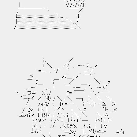
| ∨/////,{
厂￣￣￣￣ ｀丶 ￣￣／
{::::::::::::::::::::::::::::::::::::::::::`:::..._ {
|:::::::::::::::::::::::::::::::::::::::::::::::::::::｀丶__ﾉ
/:::::::::::::::::::::::::::::::::::::::::::::::::::::::::::::::::＼
i 、 ／
i ＼ ／/ _ -‐‐ ｱ__ ノ
‐=-- ､ V´ ´ _ -‐／_
≦ ノ7＿ ノ ￣` 、
￣ 7＿ i￣ ／ ＿_ ＼ー ｧ
_ -‐ , ､ ! ￣ ‐-- _ `､ ‐- く´
ヽ __ フ≠' X ､/ ﾆ=‐￣￣ `､ ー―‐
`ーｫイ ∠ }}}/ / ＼ ､ ＼ ー┐ ＼ ＼ ＼
/ /ィ/i/ ､ {ゝ=‐‐‐ i ＼ }ー‐≧ ＞
/ 彡 i ﾄ､ | .`くﾞヽ i ＼_》 `ト _≧
.厶イi ィ { ifぅ!/! i ﾉ_＼}i j ＼ ＼ ＼ i∧
} ハ!ゞ' } ./ゝ= _} ハ i `ー‐ i{ヽ} ! .{ヽ
j/1 { ' .!/ ､弋ﾓﾃぅ､ .ト､i､ i } V
ﾑｲハ ､ `==彡/ | У}/≧=- ﾆｲｨ