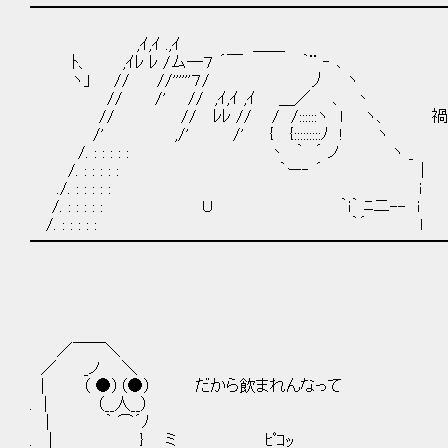
━━━━━━━━━━━━━━━━━━━━━━━━━━
,ｲ,ｲ .,ｲ ＿＿
ﾄ、 ,ｲﾚ ﾚ /ム―７ ´￣ ｀¨ ‐ ､
ヽ」 // //''''''７/ 丿 ヽ
// /' // ,ｲ,ｲ ,ｲ ＿／ 、 丶
// // ﾚﾚ // / /::::::ヽ ｌ ヽ、 
/' ,/' /' { {:::::::::ﾉ ! ヽ
/. : : : : : 丶 ｀ ´ ノ ヽ _
/. : : : : : ｀ー‐ ´ |
./. : : : : : i
/. : : : : : Ｕ ｀i｀ ﾆ二-- i
/. : : : : : ｀´ l
━━━━━━━━━━━━━━━━━━━━━━━━━━
／￣￣＼
／ _ノ ＼
| （ ●）（●） だから飲まれんなって
. | （__人__）
| ｀ ⌒´ﾉ
. | } ミ ﾋﾟｺｯ