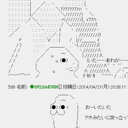
:: :: :: :: :: :: ::.| ／:: :: ヽ .: :: :: :: :: :: :: |
:: :: :: :: :: :: ::.| ／:: :: :: :: :: ＼77777777ﾊ ヽ
:: :: :: :: :: :: ::.|／:: :: :: :: :: :: :: :: ＼///////,! ＼
:: :: :: :: :: :: ノ ＼:: :: :: :: :: :: :: :: rく///////|_ ィ77ﾊ
:: :: :: :: . ´ :: :: ＼:: :: :: :: :: :: :ﾉ ＼///////////{
:: :: ／ :: :: :: ヽ :: :: :: :: ｲ ヽ /////////ヽ
.／ :: :: :: :: ', :: ／:: { ､ /////////}
〃 :: :: :: :: :∨ :: :: | ﾉ |//＿＿＿ ｲ
/ 〉 :: :: :: : ＿＿＿_ ..｀ヽ}､////////{
./ / :: :: ／ ＼ ヽ,//////∧
/ / : ／ u ⌒ ＼ | //////∧
./ / ／ u （●） ＼ （いた……あれが……） :;
. / | __´_ | ///////∧" '' "ﾞ ＿＿ .:;.:'
/ ＼ u .｀`ー／ ∧ ///////∧ ／ヽ ＿
'"'"''"'￣'"'" ノ ＼ ﾄﾞｷﾄﾞｷ '"'"''"' / ..:::'l ::.: 
589 名前：
◆BfGjhMDR96
[] 投稿日：2014/04/21(月) 20:36:11
／￣￣ ＼
_,ノ ｀⌒ ､
（●).（● ) |. おーいたいた
（__人___） .|
'､ | アホみたいに突っ立って
| |