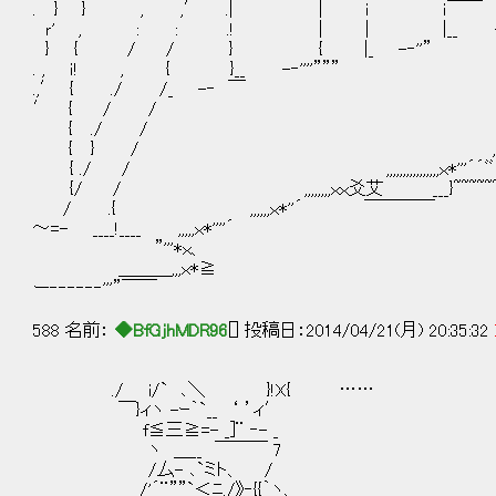
. } } , ,′ .| | ｉ ｉ￣￣ __ 
ｒ' , : : .! | | |__ -
} { / / } { |_ -‐''”
. , ｉ! , { }__ -‐''''”””
.,′ { ./ /_ -‐ ￣
′ { / /
{ ./ / ＿＿＿ --‐‐'''''””
{ } / ,,ｘ*''”
{ ./ / ,,,,,,,,,,,,,,,,ｘ*''
{/ / ,,,,,,,,ｘｘ爻艾 ___}~~~~~~~~~~~~~~
/ .{ ,,,,,,ｘ*''´ ￣￣￣￣
～=- ____!____ ,,,,
”'''*ｘ、 ｖｖ
＿＿＿,,,ｘ*≧ X＾＾
ー‐‐‐‐‐‐'''”￣￣ ｘｘｘｘｘ
588 名前：
◆BfGjhMDR96
[] 投稿日：2014/04/21(月) 20:35:32
./ i/` ､＼ }!X{ ……
￣}ィヽ -ｰ｀`__ ‘ ’ィ′
f≦三≧=- _]¨ ‐- _
ヽ ＿__ ￣￣￣ 7
/厶- ､`ミト、 /
/'´¨””`＜ﾆ./》‐{{｀ヽ、