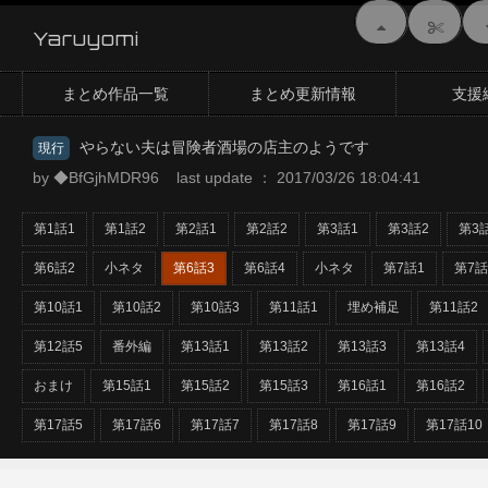
Yaruyomi
まとめ作品一覧
まとめ更新情報
支援
やらない夫は冒険者酒場の店主のようです
現行
by ◆BfGjhMDR96 last update ： 2017/03/26 18:04:41
第1話1
第1話2
第2話1
第2話2
第3話1
第3話2
第3
第6話2
小ネタ
第6話3
第6話4
小ネタ
第7話1
第7話
第10話1
第10話2
第10話3
第11話1
埋め補足
第11話2
第12話5
番外編
第13話1
第13話2
第13話3
第13話4
おまけ
第15話1
第15話2
第15話3
第16話1
第16話2
第17話5
第17話6
第17話7
第17話8
第17話9
第17話10