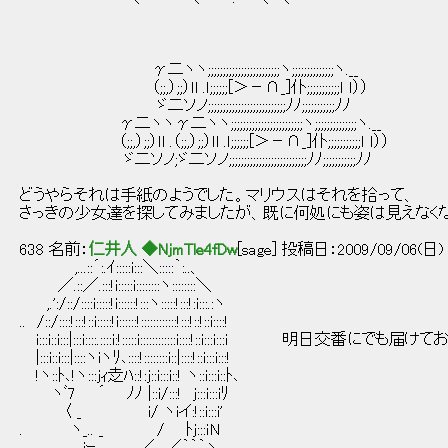
γ二ヽヽ;;;;;;;;;;;;;;;;;;;;;;;;ヽ;;;;;;;;;;;;;;ヽ.__
（;;,）;;）ｌl .ｌ;;;;;;[＞－∩_]仆;;;;;;;;;;;ｌ ｌ））
ゞ二ソノ;;;;;;;;;;;;;;;;;;;;;;;;;;ﾉﾉ;;;;;;;;;;;ﾉﾉ
γ二ヽヽγ二ヽヽ;;;;;;;;;;;;;;;;;;;;;;;;ヽ;;;;;;;;;;;;;;ヽ.__
（;;,）;;）ｌl .（;;,）;;）ｌl .ｌ;;;;;;[＞－∩_]仆;;;;;;;;;;;ｌ ｌ））
ゞ二ソノ;ゞ二ソノ;;;;;;;;;;;;;;;;;;;;;;;;;;ﾉﾉ;;;;;;;;;;;ﾉﾉ
どうやらそれは手紙のようでした。マリウスはそれを拾って、
さっきの少女達を探してみましたが、既に何処にも姿は見えなくな
638 名前：
仁井人 ◆NjmTle4fDw
[sage] 投稿日：2009/09/06(日) 2
,...::´:.ｲ:::::i:::＼:::::｀:..、
／.::／.:::!i:::::i::::::::ヽ::::::::＼
,.':/::/::::i:::::!i::::::!:::ヽ:::::!:::!:i:::.:ヽ
.. /::/::::!:::!::i:::::!i::::::!::::::::::::!:::!::!::i::::!
i:::i::i:::|:::i::::.::::i:!:::::i::::::::::::i::::!::i:::i:::i 明日交番にで
|:::i::i:::|::::ヽiヽﾘ､::::!::::::::i::|::::!::i:::i:::!
!ヽ::ﾄ､!ヽ:::ｊｨ赱ﾊ::!:j::i:::i::! ヽ::i:::i::ﾄ､
ヽﾞ7 ´ ﾉﾉ |::i/:::! j:::i:::iﾘ
〈 _ i/ ヽiイ:!::i:::i'
. ヽ_.. _ / ﾄｊ:::ｉN