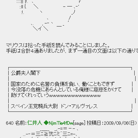
:::::|| |!. ､ r ´
::ll {. ＼ - ― ､‐'
:!. ヽ _ﾉ
､ /
､. , -‐丶 _ ′
＼イ ＼ ￣
マリウスは拾った手紙を読んでみることにしました。
手紙は合計４通ありましたが、まず一通目の文面は以下の通りで
┌────────────────────────┐
｜公爵夫人閣下 ｜
｜ ｜
｜国家のために名誉の負傷を負い、働くこともできず ｜
｜今没落の危機にあらんとしている俺様に慈悲をかけて ｜
｜助けてくれっていうｗｗｗｗｗｗｗｗｗｗｗｗ
｜ ｜
｜スペイン王党騎兵大尉 ドン・アルヴァレス ｜
└────────────────────────┘
640 名前：
仁井人 ◆NjmTle4fDw
[sage] 投稿日：2009/09/06(日) 2
_＿__ _,.-=＝－- ､
...-‐＝三ﾆ≧弐ﾆミ´三ﾆ=-､