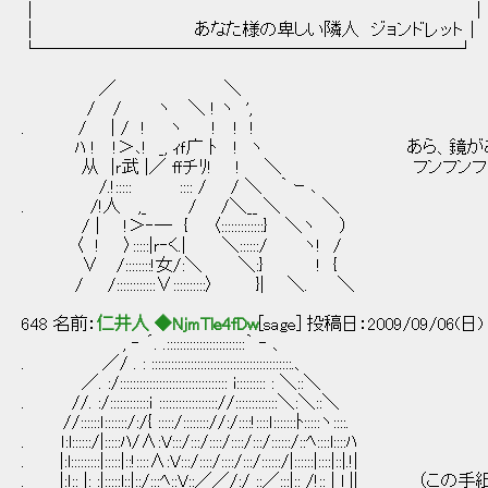
｜ ｜
｜ あなた様の卑しい隣人 ジョンドレット｜
└────────────────────────┘
／ ＼
/ / ヽ ＼ ! ヽ ',
. / | / ! ヽ ! ! !
ﾊ ! !＞､! _, ｨｆ广 ﾄ ! ヽ あら、鏡が
从 |ｒ武 |／ fｆチﾘ! ! ＼ フンフンフ
/.!::::: :::: / / ＼ ｀ ｰ ､
. /!人 ,_ / /＼__ ＼ ＼
/ | !＞‐― { 〈:::::::::::::} ＼ヽ ）
〈 ! 〉:::::|ｒ‐く.| ＼::::::/ ヽ! /
∨ /::::::::!女/:＼ ＼:} ! {
/ /::::::::::::∨::::::::::〉 }| ＼. ＼
648 名前：
仁井人 ◆NjmTle4fDw
[sage] 投稿日：2009/09/06(日) 2
, ‐ ´. .::::::::::::::::::::::::｀ ‐ 、
. ／/ . : :::::::::::::::::::::::::::::::::::::::::::.、
／. :/::::::::::::::::::::::::::::::::: i::::::::: : ＼::＼
. //. :/::::::::::::ｉ :::::::::::::::::://:::::::::::::＼:＼::＼
//::::::ｌ:::::::/:/{ :::::/:::::::://:/::::!::::ｌ:::::::ﾄ:::::ヽ::::.
. ｌ:l::::::/|:::::ﾊ/∧:V:::/:::/::::/::::/:::/::::::/::ﾍ::::l::::ﾊ
. |:l:::::::::|:::::|::!::::∧:V:::/::::/::::/:::/::::::/|::::::|::::|::|.!|
. |:ｌ:: |: :|:::::l::|::/:::ﾍ::V::／／/:/ ::／:::|:: /!:: | 