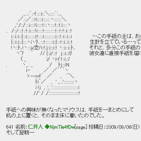
,...::´:.ｲ:::::i:::＼:::::｀:..、
／.::／.:::!i:::::i::::::::ヽ::::::::＼
,.':/::/::::i:::::!i::::::!:::ヽ:::::!:::!:i:::.:ヽ
.. /::/::::!:::!::i:::::!i::::::!::::::::::::!:::!::!::i::::!
i:::i::i:::|:::i::::.::::i:!:::::i::::::::::::i::::!::i:::
|:::i::i:::|::::ヽiヽﾘ､::::!::::::::i::|::::!::i:::i:::! 生計を立ててい
!ヽ::ﾄ､!ヽ:::ｊｨ赱ﾊ::!:j::i:::i::! ヽ::i:::i::ﾄ､ それ
ヽﾞ7 ´ ﾉﾉ |::i/:::! j:::i:::iﾘ 彼女達に直接手
〈 _ i/ ヽiイ:!::i:::i'
. ヽ_.. _ / ﾄｊ:::ｉN
. iｰ ／ ／｀｀｀ヽ
ゝ--ｒｒｆ´ ／ , ´＼
ﾄi´／ , ' ,...:':::::::::::ヽ
i !j , .', .'.::::::::::::::::::::::::::i
//' / ./.:::::::::::::::::::::::::::::::!
手紙への興味が無くなったマリウスは、手紙を一まとめにして
机の上に置くと、そのまま床に着いたのでした。
641 名前：
仁井人 ◆NjmTle4fDw
[sage] 投稿日：2009/09/06(日) 2
そして翌朝─