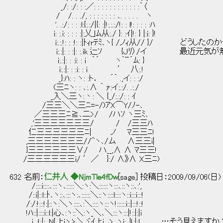
_/: :/: : :／: : : : : : : : : : : :｀〈
/ /. . ./, : : : : : : : ､. . . . . ヽ
'. .:/: : : :l:{:.:/|{: :|!:.:.:/!: : l!: : : : :ﾊ
i: :.i: : : : :|:乂｣ﾑ从:./ }: :ｲ|!: } |:i: }!
i:.:.!: : :!: :|ﾄｨrﾃﾐ､ヽ{ /ノｨ从// }/ どうし
i:.:|: : :|: :.ik 辷ｿ {Ｊﾘ〉/イ 最近元気
i:.:|: : :i: : i ｀´ ヽ｀¨´ﾑ: }
i:.:|: : :i: : i ′ 八:.!
_}:ﾊ: : ヽ: :ト． ´｀ .,イ: : :/
(三ﾆヽ: : ､:.∧ ｀ ｧ:イ:.:/. .:./
_入＼三ヽ:丶: ＼ {_/:.:/: : ｲ
/三三＼＼三ﾆ=-/)ｱX⌒Y/ﾉ-､
／三三三ﾆ≧､二>/ /ハｿ ヽ三ﾐ､
,'三三三三三三三/ / /三三ﾊ
仁三三三三三三ﾆ| ノ ﾏ三三ﾆ!
,三三三三三三三//^ヽ､/ム ∧三三i|
}三三三三三三∨/ ハ__,∧ ∧ ﾏ三三!
/三三三三三三i/ ′／ }:/ ∧》∧ X三ﾆ)
632 名前：
仁井人 ◆NjmTle4fDw
[sage] 投稿日：2009/09/06(日) 2
/::::i::::､:::ヽ､:::::＼:ヽ:＼::::::ヽ:::､::ヽ::､:',
/::i|::l::ﾄ､ヽ::､:::ヽ:､::::::＼::ヽ::::l::::ヽ::i:::i:::!
/:/:!:::!:|::ヽ:＼ヽ::::､:＼::::ヽ:::ヽ!::::::i::|:::!::!
!ﾊ::|::::i::l:|心､:ヽ::＼:ヽ_＼､＼:::ヽ:::|!::|:|i
i､:!:|:､N{､ﾋjヽゝ＼ヾｲ ﾋｊ >､ヽi:､|!:|:l …そう見えます