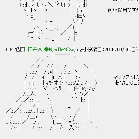
i､:!:|:､N{､ﾋjヽゝ＼ヾｲ ﾋｊ >､ヽi:､|!:|:l
ヽ:!::ﾄヽ￣ l! ` ｀￣´ |::l::|:|j:,!:! 何か御用で
ﾄ､::! |::/lj:::!ﾘ
ヾ、 丶 - ﾘｲ:|ﾘ
ﾘヽ ‐､ｰ- ､_ ／ｲ:::i
rｰ'"ﾄ:lﾞ､ ￣ .／ , |::!
/ ﾍ ヾ ヽ､ _,. ' / |:'
644 名前：
仁井人 ◆NjmTle4fDw
[sage] 投稿日：2009/09/06(日) 2
,. -─── ､
／／ ／ ｀ヽ
／.:./ / / .:. / ＼
/ .:.:./ / ,斗-- ､:{:. .:. ヽ ヽ
/ /: ｲ´l .:|l.:.:∧:|.:.:.: .:斗ｰ ', マリウ
l ..:.:|:.:. | ィチ才ﾐヾヽ.:.:.:/厶.: / .: 〉 あなた
l.:.:.:.!:.: ∨ }:ﾍ.ﾘ ﾉ／仟ﾃk';.:./ｨ/
ﾉ.:.::人:. ヽ ゝ-' ﾄ;'ｿ/／!
／.:.／.:.:.ヽ:. ﾍ ｀ ｀ |:.: |
／.:.／.:.:.:.::.ﾉ.:}:. ', __ ,:. |
／.:.／.:.:.:.:.:.:/.:.｜.:.:. ｌ ´ ´ ／.: |
.:.:./.:.:.:.:.:.:.:./＿ィ.:.:.:. 小 イ/:.:.:.:. ｌ
.:.〈.:.:.:.:.:.／ ./.:. }_,工,.´ｰ=〈:.:.:.:.. ヽ
:ﾉ.:.:／ /.:.:.:.: /.､ ∧￣入ヽ:.:.:.:. ＼