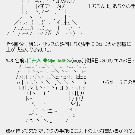
| | .:从7ナ'ヘヽ;.:}ﾚ从/ノﾘ
| .:| .:.|ィ孑テ' ｀ |ﾉｲｿ}:.| もちろんよ、あなた
| .:.:| :ヽ, ゞｰ' 、｀´ | |
ノ.:|.:.:ヽ .::ゝ _ ／| ヽ
／.:.:.ﾉ:.:.:.:} :.:.:.}｀ ､_ イ .:.:|:.:、＼
／/.:.:./.:.:.:./ｌ .:.:.:.〉_,_,_｣-┤ .:ヽ.:ヽ, ヽ
./ {.:.:./ rｰく/ .:.:.:/ /∧ ∧ .:.:＼〉 }
そう言うと、娘はマリウスの許可もなく勝手につかつかと部屋に
上がり込んできました。
646 名前：
仁井人 ◆NjmTle4fDw
[sage] 投稿日：2009/09/06(日) 2
/::::i::::､:::ヽ､:::::＼:ヽ:＼::::::ヽ:::､::ヽ::､:',
/::i|::l::ﾄ､ヽ::､:::ヽ:､::::::＼::ヽ::::l::::ヽ::i:::i:::!
/:/:!:::!:|::ヽ:＼ヽ::::､:＼::::ヽ:::ヽ!::::::i::|:::!::!
!ﾊ::|::::i::l:|心､:ヽ::＼:ヽ_＼､＼:::ヽ:::|!::|:|i （おや…
i､:!:|:､N{､ﾋjヽゝ＼ヾｲ ﾋｊ >､ヽi:､|!:|:l
ヽ:!::ﾄヽ￣ l! ` ｀￣´ |::l::|:|j:,!:!
ﾄ､::! |::/lj:::!ﾘ
ヾ、 丶 - ﾘｲ:|ﾘ
ﾘヽ ‐､ｰ- ､_ ／ｲ:::i
rｰ'"ﾄ:lﾞ､ ￣ .／ , |::!
/ ﾍ ヾ ヽ､ _,. ' / |:'
娘が持って来たマリウスの手紙には以下のような事が書かれて