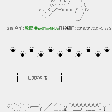
r／ ﾉ J( / ゝ､ 積も
__ くゝ>_ 'ｰ' 'ｰ´ ヽ､λ
r'-､｀ く､_／ﾞｰ'=-=-=-r/⌒ヽｲﾝ f
ヽ､ ﾞヽノ !｀ｰ ﾉ | えぇ
｀"´ !､__,/ ヽ＿＿＿＿＿＿乂
219 名前：
教授 ◆py0Ym4iRJw
[] 投稿日：2018/01/23(火) 23:3
｡｡ ｡｡. ｡｡ ｡｡. ｡｡ ｡｡
ﾟ●゜ ｡｡ ﾟ●゜ ｡｡. ﾟ●゜ ｡｡ ﾟ●゜ ｡｡. ﾟ●゜ ｡｡ ﾟ●゜ 
ﾟ●゜ .ﾟ●゜ ﾟ●゜ .ﾟ●゜ ﾟ●゜ .ﾟ
┏━━━━━━━━━━┓
┃ 目覚めた者 ┃
┗━━━━━━━━━━┛
;:;:.:.:`ヽ､`丶､.:.:＿＿.:.:. :／ ／.:.:.:.〔〔｀¨乂乂乂乂乂乂乂¨´〕〕.:.:.:.::＼ヽ､.:.:.:.:
｀`ヽ、;:;:｀ヽ、｢｢＿＿｣］ ／ ／;:;:.:.:.:.:.:jＩ〕=‐_二二(___)二二 -=〔 :: : : : :::