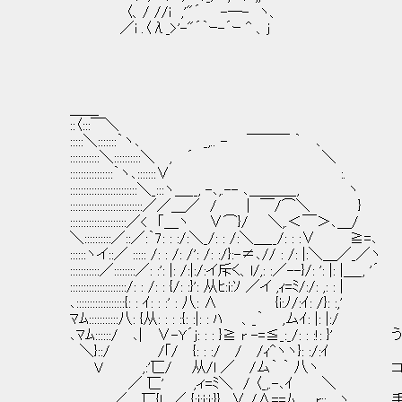
〈、/ //i ,'"´ -─- ヽ、
／i .〈λ_>'-"´｀ｰ-´ｰ ^ 、j
＿＿
::〈:::￣＼
:::::＼:::::::｀ヽ､ _,.. - ￣￣￣ ｀ ､
:::::::::::＼::::::::::＼ , ´ ＼
::::::::::::::::｀ヽ､:::::::∨ :.
:::::::::::::::::::::::::＼_:::ヽ＿__, -､,.-- ､＿＿＿_, ヽ
:::::::::::::::::::::::::::／／＿／ / | ￣/⌒＼ }
:::::::::::::::::::::／< ｢＿ヽ ∨⌒}/ ＼,.＜￣＞､＿/
＼::::::::::／::／:｀7: : :/:＼_/: : /:＼＿__/: : :∨ ≧=､
::::::ヽイ::／ ::::: /: : /: /': /: :/}:-≠､// : /: |:＼＿／_／ヽ
:::::::::::／::::::::／: :': |: /:|:/:イ斥く、l/,: :／--}/: ': |: |＿_, '´
:::::::::::::::::::::/: : /: : {/: :}': 从ﾋ:i:ｿ ／イ ,ｨ=ﾐ/:/: ,: : |
､::::::::::::::::::{: : ｲ: : :' : 八: ∧ {i:ﾉ/:ｲ: /}: :,'
ﾏﾑ:::::::::::八: {从: : : :{: :|: : ﾊ 、_｀ ,ムｲ: |: |:/
､ﾏﾑ::::::/ ､| ∨-Y´j: : : }≧ r -=≦_:_/: : :!: 
＼}::/ /｢/ {: : :/ / /ｨ^ヽヽ}: :/:ｲ
V ,:'匸/ 从/l ／ /ム｀ ｀ 八ヽ コツ
／ 匸' ,ィ=ﾐ＼ / 〈_,.-､ｲ ＼
_／ 匸{L ／ {:i:i:i:}} ､∨ /∧==ﾑ r::.、