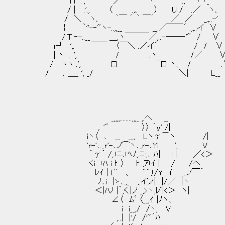
l l'´.', ｀¨¨／ ヽ¨¨´ .,' ヽヽ_
/ | .'., （ .,、 ） U / .／ ヽ、
/ ＼ ヽ、 ｀￣ ´ ｀ ￣´ ／ ／ _,,..-'
{ ｀''-‐"ヽ-..,,__ __.／￣￣´ .,,..イ ∨
/.T ‐-..__ ＿.ヽ￣￣￣／,..-――‐'" / ∨
r┘ ',. ￣￣ 〈￣＼ .／イ´ / / ∨
| ヽ-、', / .ヽ /／ 
/ ヽヽ .', ロ ｀ロ ヽ、 / .
/ 、＿_ ', _/ ＼| L__ 
_,,,,........,,,_ ,.へ __
,. '" 〉〉 ｀y' /|
iヽ〈 ､ __ __, Lヽγ⌒ヽ /|
'r-'､._r'-､ノ⌒ヽ､_r-､Yi ', V
｀γ´ /,.!ﾆ､!ﾍﾉ,.ﾆ:;､ ﾊ| l | ／<
くi !ﾊ i ﾋ_〉 ﾋ_,ｱ!ｲ | / /へ
ﾚｲ | l." 、 "",!/Y ｲ _,.ノ￣´ 
ﾉ､i |ゝ､.,_ ,.イン| |/／ |ヽ
＜|ﾊﾉ |｀,く.|ノ _,>ヽ,ﾚﾞ|<＞ ヽ| 
∠〈 ﾑﾞ 〈__,ｲ |ﾉヽ､ | ……
i i__,/ /ヽ, V ヽ＿＿＿＿＿＿
,..| |'/ /'"´ﾊ