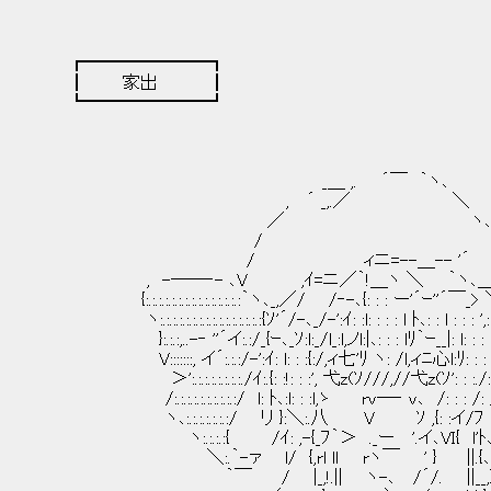
┏━━━━━━━┓
┃ 家出 ┃
┗━━━━━━━┛
_＿ ,. ´￣ ｀ヽ､
, ´ _,.／ ＼
／ ヽ
/ '
/ ィニ=--＿-- '´ 
, -――‐- ､V ,ｲ=ニ／｀!＿ヽ ＼ ｀ヽ､＿
{:.:.:.:.:.:.:.:.:.:.:.:.:.:.:｀ヽ､_,／/ /‐-､{: : : ー'´ｰ''´￣_>
ヽ:.:.:.:.:.:.:.:.:.:.:.:.:.:.:.:{ｿ'´/-､_/-':ｲ: :l: : : : l ﾄ､: : l : : : '
}:.:.:,..-‐ ''´イ:.:/_{ｰ､_ｿ:l:_/l_:l,ノl:|､: : : lﾘ｀ｰ__|: l: : : 
V:::::::, イ´:.:.:/-':ｲ: l: : :{:/,ィ七'ﾘ ヽ: /l,ィﾆ
＞':.:.:.:.:.:.:.:./ｲ:.{: :!: : :', 弋z(ｿ///,//弋z(ｿ': : :./:
/:.:.:.:.:.:.:.:.:.:/ l: ﾄ､:l: : :l,ゝ rv
ヽ､:.:.:.:.:.:.:/ リ }:＼:.八 V ｿ ,{: :イ/ﾌ ､
ヽ:.:.:.:{ /ｲ: ,-{_ﾌ｀＞ ._ー '.イ､
＼:.｀-ァ l/ {,rl ll rヽ￣ ' } ||.{､ｿ
｀￣ / |_,!.|| ヽ-､ /´/. ||__,}