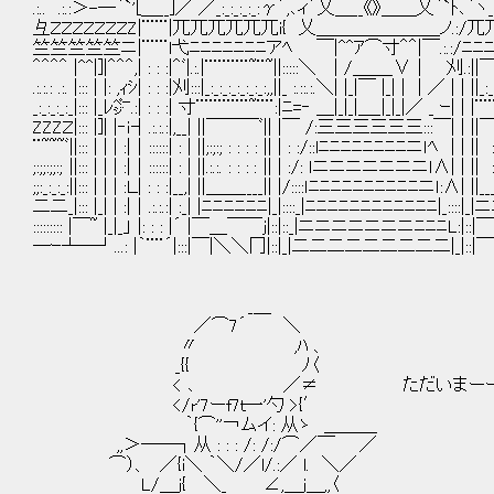
.:.. .:.:＞-─｀`'[＿__]／ ／_:_:_:_:_:γ´,､ィ´乂＿__《》＿＿乂｀`ﾄ､｀ヽ_:_:_:_:_:_
彑ＺＺＺＺＺＺＺZ|¨¨¨|兀兀兀兀兀兀i{ 乂＿＿＿＿＿＿＿ノ.:/兀兀兀兀兀兀ア´;:;:;:
竺竺竺竺竺ニ|¨¨¨l弋ﾆﾆﾆﾆﾆﾆﾆアﾍ ￣|^^ｱ⌒寸＾＾|￣.:.:
＾＾＾＾ |^^|]|＾＾＾,| : : :|＾ﾞ|.:.|¨¨¨¨¨~¨~||:::::＼ | /＿＿_∨｜ 刈.:|
.:.:.: .:. |::: | |: ,ｨｼ| : : :|刈:::|_:_:_:_:_:_:_:,,||_ :.::.:.＼| |_|￣ |_| | | ／ |
_:_:_:_:_|::: |_ﾚ㌻.:| : : :| 寸¨¨¨¨¨¨~¨¨:|ﾆ=‐ ＿|_|_|＿_|_|_|／ _ ｰ| | |¨
ZZZＺ|::: |]| |‐ｉ┤.:.:.:|,__| ||￣￣￣ﾞ|| |￣ /:三三三三三三:::￣| | |
¨~~~ﾞ||::: | | | :|｜::::::| : | ||;:;:; : : : : || | : :/::lﾆﾆﾆﾆﾆﾆﾆﾆニｌﾍ | | 
;:;;:;;:; ||::: | | | :|｜::::::| : | ||.:.:. : : : : || | :/: ｌニニニニニニニｌ∧| | || : : : : :.:
;;:_:_:_:||::: | | | :Ｌ| : : :|__,| ||＿＿____|| |/::::ｌﾆﾆﾆﾆﾆﾆﾆﾆﾆﾆニｌ:∧| ||____:_:_:_:
二二_|::: |_| | :|｜.:.:.:| :_| |ﾆﾆﾆﾆﾆﾆ|_|::::_|ﾆﾆﾆﾆﾆﾆﾆﾆﾆﾆﾆﾆ|_::::|
::::::::: |￣~ |_|_」 |: : : |´ |￣＿￣￣j|::|::_|ニニニニニニニﾆﾆﾆL:|::|￣| :
─ｰ┴─┘...: |｀¨¨´|:::|￣|＼＼冂|::|_|二二二二二二二二二|_|::|￣| 
_＿
／⌒7´ ＼
〃 ,ﾊ 、
_{{ ﾉ〈
< ､ ／≠ ただいまー
</r'7ーf7ｔ一'勺 >{′
｀{⌒''￢ムイ: 从ゝ ＿＿＿
,,＞──┐从 : : : /: /:/⌒／￣ ／
⌒）、 ／{i＼ ｀＼/／l/.:／ l. ＼／
L/＿j{ ＼_ ∠,＿j＿,,〈