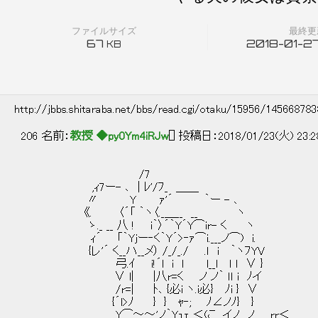
ファイルサイズ
最終更
67
2018-01-27
KB
http://jbbs.shitaraba.net/bbs/read.cgi/otaku/15956/14566878
206 名前：
教授 ◆py0Ym4iRJw
[] 投稿日：2018/01/23(火) 23:2
/7
,ｨ7ー- ､ | ﾚ'/ﾌ_ ＿＿
〃 Y ｧ'´ ｀ー - ､
《. 〈´「 ｀ヽ〈._＿__ __ ヽ
ゝ._ __ 八 ! i｀〉´｀Y´Y⌒ir- 
ｨ´ 「｀Yjー‐く｀Y´>‐ｧ⌒i.___ノ⌒
{レ'´ く__ハ__メ） /_/_./ .ｌ i 
弓.ｲ i!´l i l l__l ｌ l ∨ }
∨ l| |八r=く ノ ノ｀ ｌｌ 
/r=| ﾄ､ {必i ヽ.i必} ﾉi } ∨ 
{´l>ﾉ } } ｬ‐; ﾉ∠ノﾉ} } ∠
Y⌒～～'ノ｀Yｭｪ ＜(こ. イノ__ノ rr＜ 