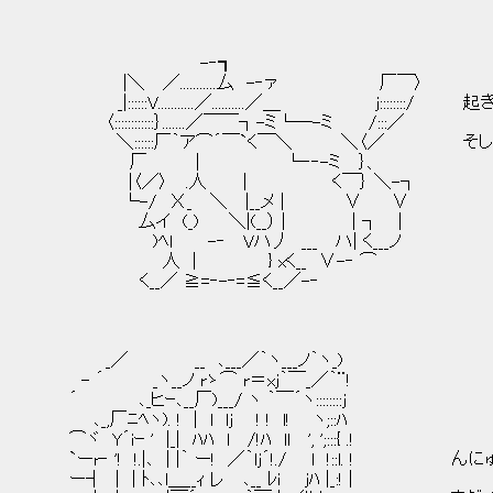
-‐┓
|＼ ／...........厶 -‐ァ 厂￣〉
_|::::::V...........／..........／＿ j::::::::
〈::::::::::::｝.......／￣￣┐-ミ└─-ミ /:::／
＼::::::厂｀ア⌒´￣`く￣＼ ＼〈／ そして
厂 | └‐‐-ミ ｝、
|〈／〉 .人 | く￣｝ ＼-┐
└-/ Χ_ ＼ |__メ｜ ∨ ∨
厶イ (_) ＼|(__） | | ┐ ｜
)ﾍl -‐ Vハ丿 ___ ハ| く___ノ
人 | } xく__ ∨-‐ ⌒
く__／ ≧=‐-‐=≦く__／-‐
_／ __ ､___／｀ヽ___ノ｀ヽ_)
- ´ _ヽ__ノ rゝ⌒ r＝xj｀￣_／｀¨!
´ ､_ヒｰ､__厂)___/ ヽ ｀￣´ヽ::::::::j
､_,厂ﾆﾍヽ). ! | l lj ! ! l! ヽ;::ﾊ
⌒ヾ Y´iｰ ' |_| ﾊﾊ l /!ﾊ ll ', ';:::{ .!
`ーr‐ '! !.|､ | |｀ ー! ／｀lj´!./ l !::l. 
ー┤ | | ﾄ､､l＿__ｨ レ ､__ ﾚi jﾊ |_:! |