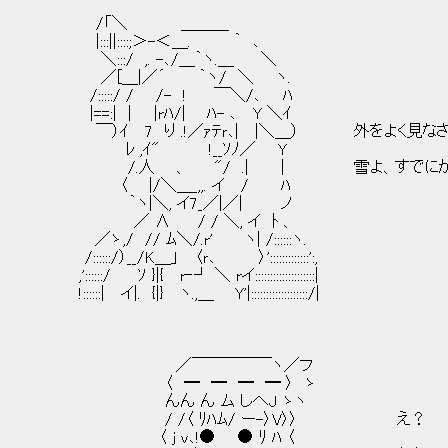
/「＼ ＿＿＿
|:::||::::;＞-＜＿. ｀ ､
＼:::/ ,. -､/＿｀ヽ.＿ ＼
／[＿|／´ ｀ヽ/ ＼ ヽ.
/:::::/ / /- ! ￣＼/､ ﾊ
|==:| | |rﾊ/| ﾊ- ､ Y ＼ｲ
￣）ｲ 7 り .!／ｧﾃｒ､| |＼＿） 外をよく見な
ﾚ ,ｲ" !__ｿﾉ／ Y
/.人 、 "/ .| | 雪よ、すでにかな
〈 |/＼＿_,,. イ / ﾊ
｀ヽ|＼, イ7_／|／| ノ
／ ∧ / / ＼, イ ﾄ 、
／ゝ,/ // ﾑ＼/.r' ヽ| /::::::ヽ.
/::::::/）__/K＿」 〈ｒ､ 〉':::::::::::::':,
,'::::::/ ｿ }|{ r‐┘ ＼ rイ::::::::::::::::::::|
!::::::| イ|. {|} ヽ.,＿ Y'|:::::::::::::::::::/|
／￣￣￣￣￣ヽ／フ
〈 ━ ━ ━ ━ 〉 ゝ
んん ん ム しへJ ゝヽ
/ /〈 ﾘﾊﾑ/ ー-〉V〉〉 え？
〈 j v､!● ● ﾘ ﾊ 〈