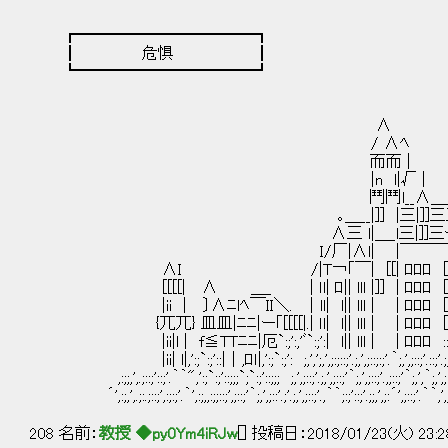
┏━━━━━━━━━━━┓
┃ 危惧 ┃
┗━━━━━━━━━━━┛
､__人_人_人_人_人
∧ 
/ ∧ﾍ ） フラーー
而而 |
|n l|√ | ⌒Y⌒Y⌒Y
鬥鬥l__∧＿__
｡＿__|]] |三|]]三三/
∧三 l|＿_l三|]]三ｰ/：
I/厂|∧l| |￣￣￣丁二
∧I /|T￢｢￣| [[| ﾛﾛﾛ [[| 凶
[[[[| ∧ ＿_ | ｌl| ﾛ|| lll |]] | ﾛﾛﾛ [[|
|ii | 〕∧ﾆlﾍ￣II＼. │ll| l|| lll | | ﾛﾛﾛ [[|
{兀兀} 皿皿|ﾆﾆ|ー｢[[[[|.| ｌl| l|| lll | | ﾛﾛﾛ [[
|ii|l | f≦TTﾆﾆ|厄`:;':,'ﾞ`:;':| l|| lll | | ﾛﾛﾛ ::;'.;,',;::;:
|ii| l|,':;`:;'::|│,ﾛｌ|,':;`:;': ;,',';,',;:;::;'.;,',;::;:;'.｀;,',;::;'.::;'.;,',;::;'｀
,:;;,',.;::;'::;'.｀｀",':;`:;'::;;;`;`:;'::;;; ;,',;::;'.;,',;::;'｀;,',;::;'.,;::;'｀;,',｀;,',;::;'::;'
´',:;,',.;:.;::;',:;:;'.｀',:;,,:;;::;',;::;'｀;,',;::'.;'.;,',;::;'.,｀｀;:;'::;'.;;,',;:´',;::;'.｀｀,',;::;'
208 名前：
教授 ◆py0Ym4iRJw
[] 投稿日：2018/01/23(火) 23:2