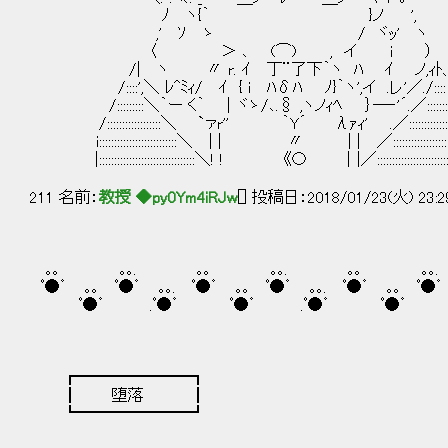
ﾉ ヽ{｀ }ノ ',
,' ｿ ゝ / ヾｯ' ヽ
〈 ＞ ､ (⌒) , イ i ）
/| ヽ 〃 r. ｲ 丁¨了下｀ヽ ﾊ ｲ ノ,ｨﾄ、 ﾏﾀ
/::::',＼ ﾚ^ﾐｨ/ ｲ { i ﾊδﾊ ﾉ}｀ヽ',イ .レ'／./:::
/:::::::::＼｀ー く｀ ｜ヾゝ/､.§ ,ヽノｨﾍ ｝―‐'´.／::::::::
/::::::::::::::::::＼ `ァr'' ｀Y´ λｧｨ' .／:::::::::::::::
i::::::::::::::::::::::::::＼ | | 〃 | | ／:::::::::::::::::::::::
|::::::::::::::::::::::::::::::::＼! ! 《〇 ｜|／::::::::::::::::::::::::::::
211 名前：
教授 ◆py0Ym4iRJw
[] 投稿日：2018/01/23(火) 23:2
｡｡ ｡｡. ｡｡ ｡｡. ｡｡ ｡｡
ﾟ●゜ ｡｡ ﾟ●゜ ｡｡. ﾟ●゜ ｡｡ ﾟ●゜ ｡｡. ﾟ●゜ ｡｡ ﾟ●゜ 
ﾟ●゜ .ﾟ●゜ ﾟ●゜ .ﾟ●゜ ﾟ●゜ .ﾟ
┏━━━━━━━┓
┃ 堕落 ┃
┗━━━━━━━┛