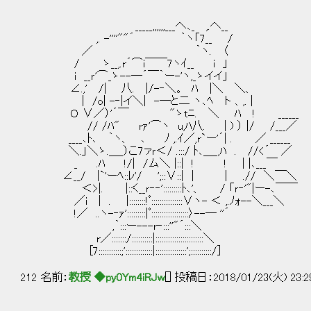
_____,,,,,,___へ､_ ,.へ__
,. -''''""´ ｀ヽ「7__ /
／ ｀ヽ. 〈
/ ゝ__,.r´⌒i￣￣7ヽｲ__ i 」
i __ｒ'⌒_ゝ--─´￣｀ー-'ヽ,_ゝイイ」
∠.,' /| 八. |/-‐＼。 ﾊ |＼ ＼、
| /o| -‐|イ＼| -─と二 ヽ､ﾍ ト 、,. 
Ｏ ∨／）'´￣ "ゝtﾆ. ＼ ﾊ ! ______
// /ﾊ" rｧ'⌒ヽ u,ﾊ八. | ) ） |/ /__
____､ﾄ､ ｀ヽ、 ､ ﾉ ,.ｲ／,r`ー'´| . ／ ______
＼.」＼ゝ.＿_）こ7ァｒ＜/ .:::/ ﾄ､＿_,ﾊ . //
_ .ﾊ !/| /ム＼ |::| ! ! | |､___￣
∠__/ |`'ーﾍ::ﾚ'/ ';::∨::| | | .// ＼￣＼
＜>|. |::く__ｒ‐‐':::::::::ﾄ､'、 / 「ｒ‐'"|ー-､￣￣
／i | . |::::::::!ﾟ:::::::::::::::∨ヽ- ＜ ,.ﾉｫ--＼___＼
!／ ..ヽ-‐ｧ':::::::::|ﾟ::::::::::::::::::〉--─ ''´
,｀:::ー---r‐:::''"´:::＼
r／:::::::/::::::::::|:::::::::::::::::::::::＼
[7:::::::::::;':::::::::::::|:::::::::::::::';::::::::::/]
212 名前：
教授 ◆py0Ym4iRJw
[] 投稿日：2018/01/23(火) 23:2