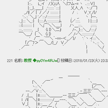
}:::､ L_イ /乂i:i人 ＼{フム-= ヽ ､::::∨}
|::__}､＿__,{ ,:'::::::::｀:::::| 乂人_∧ ヽ::/￣}
_,/l} ／ | / ／:/ ::::::::::: | / :. ∨_Y_/}/
'::､::｀＼_｣ '／::::/:::::::::::::::::| , _, ヽ }--､
､_|:::: ＼_::} {::::::∧::::::::::::::::ﾑ {／::::::. } |:::::::}
::::{::::::::::::: | ＼j⌒＼＼＿_} /ヽ＿::::､ ;::::::;
::::､::::::::::::, __{ 〈i }〉＼二j! /-､_}::::＼__/:::::/
￣＼＿/ { ＼ 〈i |〉 ／ /-'＼:::::::::::::::/、
' /￣＿｀¨¨＼｀-==-＜__／}/ ':｀ヽ イ::::＼
｢/⌒7＞´ ＼__/}__/ ∨／ :. ｀ヽ､::: ＼
／￣ ´ ｀ } ＼:/
´ | ＼
221 名前：
教授 ◆py0Ym4iRJw
[] 投稿日：2018/01/23(火) 23:3
_,. ─ ￣￣￣ ､
{＼ ／￣ ヽ＿
ヽ:::＼' }／￣＼
--､／∨::::＼ ,. - 三三'´￣＼--- 
/ ,:|＿ |:ll:::::::::＼＿＿＿,.-- 三三／￣￣ ＼ ＼ 
l /l| ＼|:ll::::::::::::::::::/＿,.---､ ￣＼ ＼ ＼＿_／
∨_,{ |:ll::::＿_ ／ / ＼＿_＼／＼＿／: ､