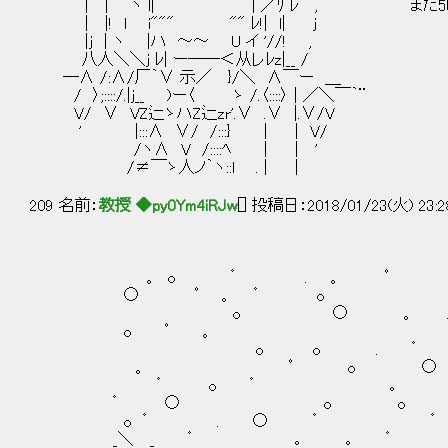
| | ヽ l|￣´ ｀￣ | ／ﾘ ﾚ , まだ5時
| |! l i""" "" ﾚ!| l| j
|j | ヽ |ハ ～～ U イ '//! ,
八人＼＼j ﾚ| ー――＜从レﾚz|__ /
―∧ /:∧/厂｀∨ 示／ }/＼ ∧￣ー ＿
/ 〉;::::/.|j__ )ー〈 ゝ /.〈::::〉 | ／＼￣｀¨
V/ ∨ VZ辷ゝハZ辷zr'.∨ .∨ |.∨/V
' |:::∧ ∨/ /:::} | | V/
/ヽ∧ V /::::ﾍ | | '
/≠￣ゝ人ノ｀ヽ::l . | |
209 名前：
教授 ◆py0Ym4iRJw
[] 投稿日：2018/01/23(火) 23:2
。 o ゜ . 。 ﾟ 
○ ﾟ 。 ゜ o 
o ○ 。 . 
o ﾟ 。 o 
o o . ゜ ゜ ○ f
。 ﾟ o ○ o ﾟ 
゜ o ゜ ｡ ○ ヽ＿
゜ ○ o o o
o ゜ . ○ ゜
_＼ _ ゜ ｡ ｡ ゜ o 