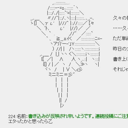
,...:::::::::::.....
/::::::-‐=ｪ､.:::::::｀ヽ
|::::/､/|::::::`'=|::::::::::＼
_,､＿ 〃//`|:::/､ヽ|:::::|:::::::::..､_,-､ 久
ゝ|] ＼γι' |///` |:://::::::／ [々
＼ ﾞﾄ､ ι' |//）／ ／ ……久々なだけ
＼ ` . ,//" ／::::::`
` 、 ≧__ェｲく ／::::::::::::::::ﾆ=- 
ヽア介ー-'」Ｙ::::::::::::::::::::::::＼
） //| | /ヽ:::::::ヽ.::::::::::::::::
,､_＿ / |_| ヽヽ く＼:::::::::::ｉヽ::::::::::|
{[ ／| ∧ 人 ヽ_､::| ヽ::::| 書き上
{[| / | ／ ヽ / ＼≫ヽ ヽ|
ヾヽ / | ∨ ＼ｨ彡 それじゃ
ミニミニ＝彡"
| | |
| | |
| | |
| | |
|| /
|ﾝ
224 名前：
書き込みが反映され辛いようです。連続投稿にご注
エタったかと思ったら乙