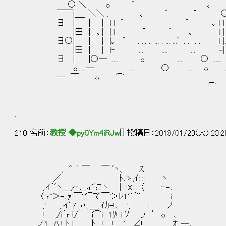
○ ＼ o ゜ ｡ 
￣￣|＿_ ＼＼ 、 ｡ ゜ ﾟ ○／／｡
∃ | | | ｌ l ゜ ゜ ｡ ｌ ｌ |
|田 | 。| | ｌ ゜ ゜ ｡ ゜ ｌ | 
∃○| | | |｡ ゜ . .. ... .. ... . ... ...゜ . .. .. 
|田 | | ｌ‐ ..... .... ..... -| 
∃ | |○― .... o .... ○ ..... 
o.... 一 .... ○ ... o .... 
― ￣ o ⌒ ￣ 
⌒ o .... 
.
210 名前：
教授 ◆py0Ym4iRJw
[] 投稿日：2018/01/23(火) 23:2
, " ´ ￣ ￣ ﾞヽ、 ｽ
／ ﾄ､ゝ,ｲ:::| ヽ
,.ｲ´ﾞヽ＿,r‐､_,ィ"こヽ |::::X:::::〈 ｰ-､
〈_r''＞-､ｧ'￣Y⌒て￣'＞ﾚ1'"´¨ヽ. i 
,' ,.イﾞ７ ,ﾊ､＿,.ｲｶ-!､ ', i ノ
! ,/i´r {/ i⌒i 1ﾘ! i ｿ ,ﾉ ゜ o 
ノ,1 ﾊ ! ﾄ_l. ﾄ__,! !_ ,' ∠! ｵ,.--､