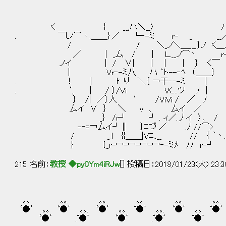
く ｛ __,ハ＼__〉 /
. ￣し'⌒丶.＿＿｝／ ┗‐-ミ r- _ __／
/ / ＼_ノ＼＿___〕ノ く＿／ r
／ | _厶 / | Ｌ.__ノ⌒ヽ r--
ノイ | / ∨| | | | ｝ く￣ |
｜ Vr‐-ミ八 ハ `ト--‐ﾍ （＿＿｝
. ！ | ﾋ..り ＼｛ ￢干‐‐-ミ |
. ‘, | / ｝/Vi V(....ツ ﾉ | 
｝ /| ／｝人 ′ /ViVi / ／ ﾉ
厶イ ∨ ｝ ＼ v 、 厶イ ／ 〈
_｝ /r┘ ┘ . ィ／.丿イ 〉､ / ｝
-‐=￢厶イ┘∥ 〕ﾆづ ／ .ﾉ //⌒> / く
/ _｣ {{＿＿|Vﾆ..__ // ｛ ｀丶.
｝ 〔_r-冖-冖-冖-冖‐-ミﾒ // r
215 名前：
教授 ◆py0Ym4iRJw
[] 投稿日：2018/01/23(火) 23:3
｡｡ ｡｡. ｡｡ ｡｡. ｡｡ ｡｡
ﾟ●゜ ｡｡ ﾟ●゜ ｡｡. ﾟ●゜ ｡｡ ﾟ●゜ ｡｡. ﾟ●゜ ｡｡ ﾟ●゜ 
ﾟ●゜ .ﾟ●゜ ﾟ●゜ .ﾟ●゜ ﾟ●゜ .ﾟ