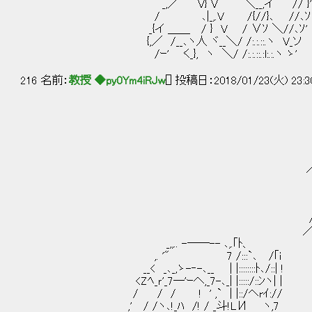
_,／ V} V ＼__,イ // }
/ ､|_,.V /{//}､ //､ｿ Y
_{イ ＿＿ / } V / ∨ｿ ＼//､ｿ' ∨ /r
{,／ /__､ヽ人 ヾ__＼/ /:.:.::.ヽ V_ソ 人{__
/ｰ' く_}, ヽ ＼/ /:.:.::.:l:.:.ヽ ゝ' /
216 名前：
教授 ◆py0Ym4iRJw
[] 投稿日：2018/01/23(火) 23:3
|7|
| ／| |' 
|／ 
／| 
／ 
, _, 
/| , ,ｲ .|
/ .|／ / 
/／| / /
／ ｜|／| /
_,,.. -──-- ､,.｢ﾄ、 
,. '" 7 /:::`､ /｢i |
__< _､_,ゝ-‐-､__ | |::::::::ﾄ､/::
<Zﾍ_ｒ'_7─'ｰへ,_7-､_| |:::::/
/ / / ! ' ,` | |::/
,' / /ヽ､!_ﾊ /! / _斗!LИ ヽ,7