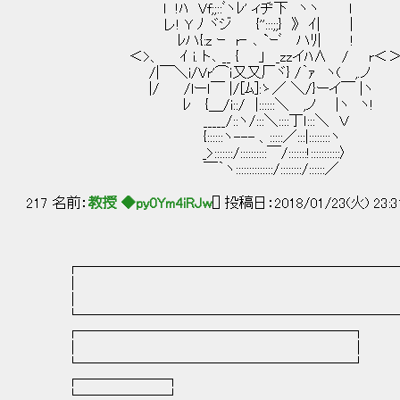
l !ﾊ Vf;;::ﾞヽﾚ' ィヂ下 ヽヽ l 
レ! Y ﾉ ヾジ {'':::;;} 》 ｲ| |
ﾚハ{:z ｰ r‐ ､ `ｰﾞ ハﾘ| ! な
＜>、 ｲ i. ト､ __ { 」 _zzイﾊ∧ / r＜
/|￣＼i/Vr'⌒ｉ又又厂ヾ} /｀ｧ ヽ( ,.
|/ /lーｌ￣ |/[ﾑ]:ゝ／ ＼/}ーイ￣ |ヽ
ﾚ {＿/i::/ |::::::＼ ,ノ |ヽ ヽ!
_____/::ヽ/:::＼::::丁ｌ:::＼ Ｖ
{::::::ヽ--- 、:::::／:::|::::::::ヽ
_>:::::::/::::::::::￣/:::::::!:::::::::::〉
￣｀ヽ::::::::::::::/::::::::/::::::／
217 名前：
教授 ◆py0Ym4iRJw
[] 投稿日：2018/01/23(火) 23:3
┌───────────────────────
│
│
└───────────────────────
┌───────────────────┐
│ │
└───────────────────┘
┌──────┐
└──────┘