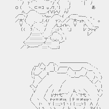
ﾉ 7 " ´ "/ く ｀j ´ | ﾉ この
Ｏ （ ヽ､ ⊂＝ｺ u ノ7., ' } , ,.ﾉ あ
ﾊ､_／⌒ヽ､____,..イ∨ﾚﾍ/ ﾊﾉ
／￣ヽ/ ヽﾍｎ-／⌒ヽｲ ,.ｨ'´￣｀ー--､ 。
／大ﾞ〈 ､_ ,_ﾉ､ｲ/ γﾝ､／／´ﾞ大ｰｭヶ、ヽ. ゜ o
∨ ｀ヽ_r´ ｀､/ ノL_」ィ'k-､ ∨ iﾍ､ ﾞ:､＿
（ ( 7::｀ヽ､ / ,'´::::i ﾍ '.,｣ ﾚ' ＞i-z''´
/:::::::::::ヽ' ,'/⌒ヽ､ヽ |／
／:::::::::::::::::｀┬´(､､_､_ ) i
く::::::::::::::::::::::;:イ:::::::｀⌒｀iｰ'"
／｀＞--─"´:::::::ヽ､____;:」
＿//＼ ノ￣iヽ、￣￣￣￣￣￣￣`ヽ、
// ｀ｰ,ｲ | /￣￣/＼__＿ノ`ヽ､＿ ｀ヽ
| i＿／ χ￣ ｀ー―‐'、 ! / ヽ ヽ
ヽi ＼／ ｀ー'―'⌒´＼ ﾉヽ 〉
ﾉ ／ ／ `く ／ヽ
く＼/ ／ / ヽ } 安心
ﾞy' ./ / 〃 , ﾑ_ ヽ ＼ ∨ヽ
/ / l/ナ!弋¨´" / ヽ`T弋 ヽ ヽノ
〈 ヽ ＼ f‐ｧ＝≠=t. │ﾃ ＝≠t=ｧヽ /
＼ lヽ Y { :::::;;ゝ'} ヽ l { :::::;;ゝ'
＼! .ﾍ､. _ヽ ゝ ＿ノ ﾚ ゝ ＿ノ ﾏイ い