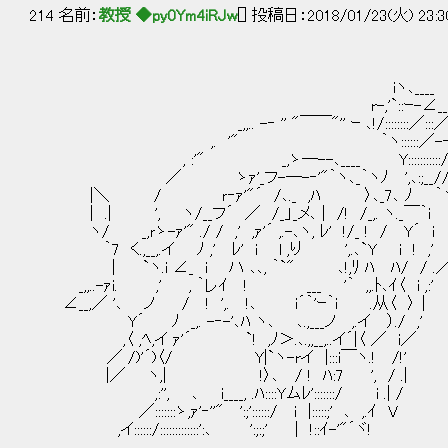
214 名前：
教授 ◆py0Ym4iRJw
[] 投稿日：2018/01/23(火) 23:3
iヽ､____
r-,'`::ｰ-∠__
_,,.. -‐ '' "￣￣"'' ｰ ､!/::::::::／:::
,. '" ｀ヽ::::::／-‐r
, :'" _,ゝ─--､____ Y:::::::::::/
／ ゝｧ'_フ-─-‐'"｀ヽ､_｀ヽﾉ ',､:;__/
|＼ / ｒ‐ｧ'"´ /､._ ,ﾊ 〉､_7､ ﾉ ｀ヽ
| .| ', ヽ/__フ´ ／ /_」_メ､ | /! /_,. ヽ._￣｀i
ヽ/ _,ｒゝ-ｧ'" ./ / ,' ,ｧ'´ ,.-､ヽ, ﾚ' !/_ ! 
｀7 く.,__,.イ ﾉ ,' ﾚ' i l ,り ',.､`Y i ! ,'
| `ヽ.i ∠_ i ハ ､､, ｀`" ､!,ﾘ ﾊ ﾊ
_,,..-ｧi. ,' , ｀レｲ ! ___ '｀ ,,.ﾄ､ｲ〈 i ,:'
∠__,／ '､ ノ / ! ',. !､ i´｀'ｰ｀i 
Y´ ﾉ _,. -‐-'､ﾊ ヽ､ ､.,___ノ ,.イ ）./ ,'
,〈 ,ﾍ,イ ｧ'´ `! ,ﾉ＞.､.,,__,..イ´|〈 ／ i／
／ /)'´)〈/ Y|`ヽ-rイ |:::i￣ヽ.! /!'
|／ ヽ,| !〉､ / ! ﾊ:7 ', / .|
,:'', ､ i____, .ﾊ::::Yムﾚ':::::::/ i .| /
／:::::::ゝ,ｧ'‐''" ':;'::::::/ i |:::::;' ､ ,.ｲ V
,イ::::::/:::::::::::::':､ ':;:;' | !::ｲ-'"´ヾ!