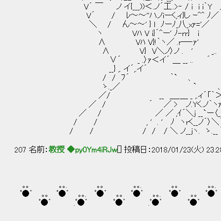
V´ ￣ ノ イ{___))＜.ノ´工..>‐ / i i i
V´ / ﾚ～～''ハノiーく,ィ}し ｰ^^ ﾉ
＼ / ん～～' } l ﾉーﾉ_八_xｧ='／ 
ヽ Vﾊ V i}´^ー' ﾉ-rr} i |
∧ Vﾊ V}!｀ヽ／ .r─‐ｧ' |
∧ V} V＼ノ〉ノ . ' _.. ´
∨´ _ .〉ｧ＜イ´ ＿ __ .. ´
__} ,. イ´,.イ´ |￣|
/ / ﾌ´ ｀` 、 | | 
ゝ._／ ` 、 ｌ l
／/ __ ＿_＿ _ ,.ィ´「｀＞--ｧ‐く
／ / ´ ／ > ノ.Yく.ノ｀ヽｧ‐r く /
／ / ／ ／ ,ｲ´＼j __`ー〈__ノ ﾉ 
/ / , ' . ' ﾉ ヽrく__ノ´〉＼｀ヽ 〉 
/ / / / / ＼ ノ__jヽ. ゝ.__ ＼ 
207 名前：
教授 ◆py0Ym4iRJw
[] 投稿日：2018/01/23(火) 23:2
｡｡ ｡｡. ｡｡ ｡｡. ｡｡ ｡｡
ﾟ●゜ ｡｡ ﾟ●゜ ｡｡. ﾟ●゜ ｡｡ ﾟ●゜ ｡｡. ﾟ●゜ ｡｡ ﾟ●゜ 
ﾟ●゜ .ﾟ●゜ ﾟ●゜ .ﾟ●゜ ﾟ●゜ .ﾟ