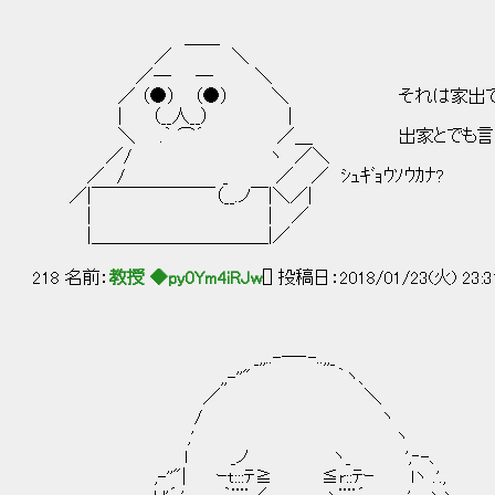
＿＿
／ ＼
／─ ─ ＼
／ （●） （●） ＼ それは家出で
| （__人__） |
＼ .｀ ⌒´ ／＿ 出家とでも言うべ
／/ ヽ ／＼
／ / _ ／ ／ ｼｭｷﾞｮｳｿｳｶﾅ?
／|￣￣￣￣￣￣￣（__.ノ￣|＼／|
| ｜ ／
|＿＿＿＿＿＿＿＿＿＿|／
218 名前：
教授 ◆py0Ym4iRJw
[] 投稿日：2018/01/23(火) 23:3
_,,..-―‐-..,,_
,,-''" ｀ヽ、
／ ＼
/ ヽ
,' ヽ んー……山
ｌ _ノ ヽ_ ',‐-、
,-''"| ｰt:::ﾃ≧ ≦r::ﾃｰ lヽ .'