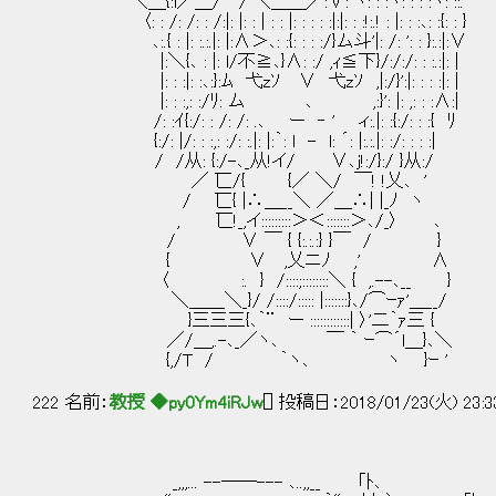
＼＿{:l／＿/￣/ ＼＿＿／:∨: ヽ: : :ヽ: : : :ヽ: ::.
〈: : /: /: : /:|: |: : | : : |: : : : :|:|: : :!:.! : |: : :､: :{: : }
､:.{ : |: :.:.|: |:∧＞､: :{: : : :/}ム斗'|: /: ': : }:.:|:∨
|:＼{､ : |: l/不≧､}∧: :/ ,ｨ≦下}/:/:/: : :.:|: |
|: : :|: :､:}:ﾑ 弋zｿ ∨ 弋zｿ ,|:/}':|: 
|: : :,: :/ﾘ: ム ､ ,:}': |: ,: : :∧:|
/: :ｲ{:/: : /: /: .､ ー ‐ ' ィ:.|: :{:
{:/: |/: : :,: :/: :.|: |:｀: l - l: ´: |:.:.|: :/: : : :|
/ /从: {:/-､_从!イ/ ∨､j!:/}:/ }
／ 匸/{ {／ ＼/ ￣! !乂､ '
/ 匸{ |∴＿__＼ ／＿∴| |_ﾉ ヽ 
, 匸!_,イ:::::::::＞＜:::::::＞､/_〉 ､
/ ∨ ￣ { {:.:.:} }￣ / }
{ ∨ ,乂ニﾉ ,' ∧
〈 :. } /::::;::::::::＼ { ,.--､__ }
＼＿＿＼_}/ /::::/::::: |:::::::}､/⌒ｰｧ'＿__/
}三三三{､｀¨ ー ::::::::::::| 〉'二｀ｧ三 {
／/＿,.-､_／ヽ､ ￣ ｀ ｰ⌒´l＿}､＼
{,/T / ｀ヽ､ ヽ }ｰ '
222 名前：
教授 ◆py0Ym4iRJw
[] 投稿日：2018/01/23(火) 23:3
_,,,... --──--- ､..,,__ 「ﾄ､