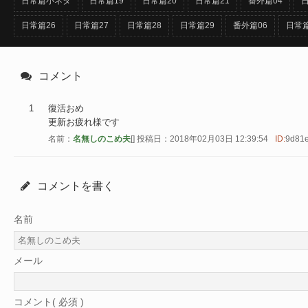
日常篇小ネタ
日常篇19
日常篇20
日常篇21
番外篇04
日
日常篇26
日常篇27
日常篇28
日常篇29
番外篇06
日常篇
コメント
1
復活おめ
更新お疲れ様です
名前：
名無しのこめ夫
[] 投稿日：2018年02月03日 12:39:54
ID:
9d81e
コメントを書く
名前
メール
コメント( 必須 )