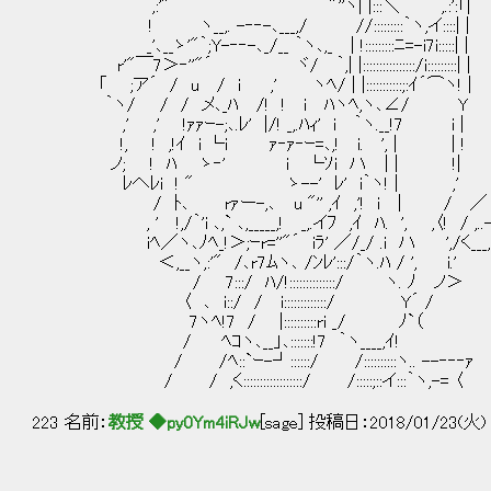
,:'" ｀"''ヽ| |:::＼ ,.:':「|
! ヽ__,. -‐‐-､___,/ //::
_'､__ゝ'"｀;Y-‐‐-､_/__ ｀ヽ､,_ | !::
r'"￣7＞‐''"´ ヾ/ ｀,| |::::::::::::::::/i::
「 ;ア´ / u / i ,' ヽﾍ/ | |:::::::::::;:
｀ヽ/ / / メ､_ﾊ /! ! i ﾊヽﾍ,ヽ､∠/ Y
,' ,' !ｧｧｰ-;､.ﾚ' |/! _,.ﾊｨ' i ｀ヽ.__!7 i |
!, ! ,!ｲ i └i ｧ‐ｧ‐ｰ=､,! i. ', | | !
ノ; ! ﾊ ゝ‐' i └ｿi ハ | | !|
ﾚへﾚi ! " ゝ--' ﾚ' i｀ヽ! | ,'
/ ﾄ､ rｧー-,､ u "'' ,ｲ ,'! i | / ／
, ' !,/｀'i ､,` ､,_____,! _,.イﾌ ,ｲ ﾊ. ', ,〈! / ,..
iﾍ／ヽ､ﾉﾍ_!＞;ｰr=''"´ iﾗ' ／/_/ .i ハ ',/く___,
＜,__ヽ,:'" /､r7ﾑヽ､ /ﾝﾚ':::/｀ヽ.ﾊ /
/ 7:::/ ﾊ/!::::::::::::::/ ヽ. 
〈 ､ i::/ / i:::::::::::::/
7ヽﾍ!7 / |::::::::::ri _/ ﾉ
/ ﾍｺヽ､__」､:::::::!7 ｀ヽ____,ｲ!
/ /ﾍ::`ｰ-┘::::::/ /::::::::::ヽ.. --‐‐‐ｧ
/ / ,く::::::::::::::::::/ /:::::;::イ:::｀ヽ,-= 〈
223 名前：
教授 ◆py0Ym4iRJw
[sage] 投稿日：2018/01/23(火) 