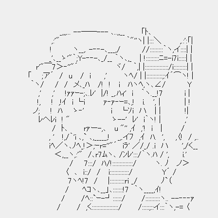
_,,,... --──--- ､..,,__ 「ﾄ､
,:'" ｀"''ヽ| |:::＼ ,.:':「|
! ヽ__,. -‐‐-､___,/ //:::::::::｀ヽ,イ::::| |
_'､__ゝ'"｀;Y-‐‐-､_/__ ｀ヽ､,_ | !:::::::::ﾆ=-i7i:::::| |
r'"￣7＞‐''"´ ヾ/ ｀,| |::::::::::::::::/i:::::::::| |
「 ;ア´ / u / i ,' ヽﾍ/ | |:::::::::::;:ｲ´⌒ヽ! |
｀ヽ/ / / メ､_ﾊ /! ! i ﾊヽﾍ,ヽ､∠/ Y 
,' ,' !ｧｧｰ-;､.ﾚ' |/! _,.ﾊｨ' i ｀ヽ.__!7 
!, ! ,!ｲ i └i ｧ‐ｧ‐ｰ=､,! i. ', | | 
ノ; ! ﾊ ゝ‐' i └ｿi ハ | | !|
ﾚへﾚi ! " ゝ--' ﾚ' i｀ヽ! | ,'
/ ﾄ､ rｧー-,､ u "'' ,ｲ ,'! i | /
, ' !,/｀'i ､,` ､,_____,! _,.イﾌ ,ｲ ﾊ. ', ,〈! / ,..
iﾍ／ヽ､ﾉﾍ_!＞;ｰr=''"´ iﾗ' ／/_/ .i ハ ',/く__
＜,__ヽ,:'" /､r7ﾑヽ､ /ﾝﾚ':::/｀ヽ.ﾊ / ', i.'
/ 7:::/ ﾊ/!::::::::::::::/ ヽ. ﾉ ノ＞
〈 ､ i::/ / i:::::::::::::/ Y´ /
7ヽﾍ!7 / |::::::::::ri _/ ﾉ`（
/ ﾍｺヽ､__」､:::::::!7 ｀ヽ____,ｲ!
/ /ﾍ::`ｰ-┘::::::/ /::::::::::ヽ.. --‐‐‐ｧ
/ / ,く::::::::::::::::::/ /:::::;::イ:::｀ヽ,-= 〈