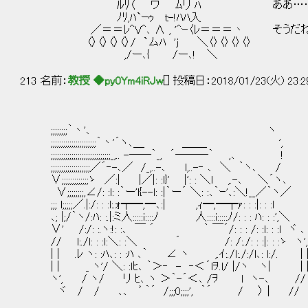
ﾙﾘ〈 ワ ﾑリ ﾊ ああ……
ﾉﾘ,ﾊ`ｰｩ ｔ-!ﾊﾊ入
／＝＝ﾚ^V^､ ∧ , '^ｰ〈ﾚ＝＝＝丶 そうだね、
〈〉〈〉〈〉〈〉/ `ムﾊ 'j ＼〈〉〈〉〈〉〈〉
,/ー､{ /ー､! ＼
213 名前：
教授 ◆py0Ym4iRJw
[] 投稿日：2018/01/23(火) 23:2
;;;;;;;;｀丶'､ ヽ
;;;;;;;;;;;;;;;;;;;;;;｀丶'´ヽ､＿ ＿＿_ ',
;;;;;;;;;;;;;;;;;;;;;;;;;;;;;_,.. -──｀_, ´───｀ ,､ !
;;;;;;;;;;;;;;;;;;;／´‐-､／ /_,..-､ l,..-‐ ､ ＼ ｀ヽ､ /
∨;;;;;;;;;;;;;ゝ ／:| |／|: :l}' |': : ＼l 
∨;;;;;;;;,∠/: :l: :｀ー'l{--l: :|｀ー´ ＼: :､｀ｰ'､:＼!__／｀ヽ／
;;; l;;;;;／.|:/: : :l:.ｫ┯━;━､:| ,ｨ━;━┯ｧ:
､; |;/｀ヽ/:ﾊ: :.|:ミ人:::::i::::ﾉ 人::::i:::::ﾉ/: : : ﾊ: : :',＼
∨' /:/: :.ヽ:!: :､ ￣ ´ ｀ ￣´/: : : /: :l:
// l:./l: : :l:＼: :＼ ´ /: /:./: : :|: : :ゝ ヽ',
| | .ﾚ ヽ: :ﾊ､: : :ﾊ ､｀ ∠ ヽ ,.ｲ:./l:./:/l､: l:/. | 
| | _ ヽ'/ ＼: :lﾋ､ ｀＞‐ - ‐＜´lｦ.l/ |/ヽ ヽ| | 
ヽ', / ヽ/ リ ﾋ､ ヽ ＞｀-´＜､ /ｦ l ヽ-､ //
ヾ / / ､､ ﾞ ｀´ /;;;0;;;;', ｀´ / 〉 | //