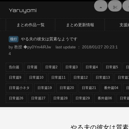
Yaruyomi
まとめ作品一覧
まとめ更新情報
支援
やる夫の彼女は質素なようです
現行
by 教授 ◆py0Ym4iRJw last update ： 2018/01/27 20:23:1
4
告白篇
日常篇
日常篇2
日常篇3
日常篇4
日常篇5
日
日常篇9
日常篇10
日常篇11
日常篇12
日常篇13
日常篇
日常篇小ネタ
日常篇19
日常篇20
日常篇21
番外篇04
日
日常篇26
日常篇27
日常篇28
日常篇29
番外篇06
日常篇
やる夫の彼女は質素