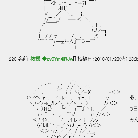
｢￣ミト ,,rr‐､,,. ‐≠7l ￣｀
| ‐ｚ{l{〔´ ′
∨,_＿／¨¨＼,,_＿_j 、
//¨¨´,,/ └─ ＜ ＼
/'´￣￣ ｉ , ト､
/ , | ﾊﾉノ‐┐
} / / γ / ; ､ {ミ─┘
´⌒｀i⌒7ーｔzﾉ-∧｣⌒!ミー⌒
| .′ l |
220 名前：
教授 ◆py0Ym4iRJw
[] 投稿日：2018/01/23(火) 23:3
_,, -──--,へ
, ;'"´ ﾉ（ / /＾ヽ、_,へ
,;' 、 ⌒ i i ゝi_,ｲ-〈( ,-＜＞
〈ヽr'へ__r-、_、へ_k-ヽ、_,,イｰi,__i r/ 
ゝ,〈rｲﾉ-k,_ﾉレｲr,;tゝ,ｲゝ、ﾉ、〉、 ﾉﾉ＜＞
ゝ 〉iｲﾋ〉. └' !ｲ￣,i´ヽ.i.、 r／ ３
i ﾉ'!" r─,、 ""iﾉ i i ! //＜＞
＜ﾉ ｲゝ、 _.ﾉ ,.ｲ !ﾉ ｲ i iﾉノﾉ み
〈r´ﾚﾙ｀ ' ;ｰ _'´ゝiλ ,-.,ｲ〉 (i＜＞
＜＞ヽr/.i,／´,ｲ,-/ ./／_)__,,
r´/ヽrゝ／ r_/ ,' r´,, -´