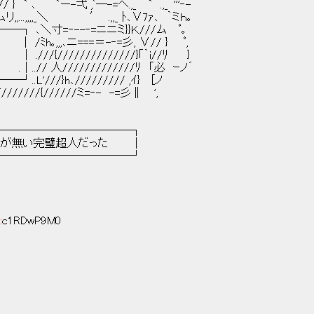
ー-弌 ,ﾞ―-=ヘ.,_ ` .,_｀'''‐-
..,,,,_＼ ′ .,,_ ﾄ､∨7ｧ､ ｀ミｈ｡
 ､＼寸=‐--‐=ニニミ}}Ｋ///ム ﾟ｡
h｡,,,､ニ===＝-‐=彡, ∨// } ﾟ,
////////}｢｀i//ﾘ }
 人/////////////ﾘ 「必 ｰノ´
/}h､///////// ,ｲ} [ノ
//////ミ=‐- -=彡∥ ',
───────────┐
が無い完璧超人だった │
───────────┘
:
c1RDwP9M0