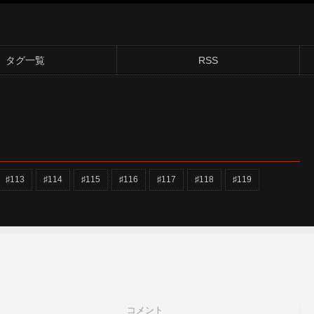
タグ一覧
RSS
♯113
♯114
♯115
♯116
♯117
♯118
♯119
コメント