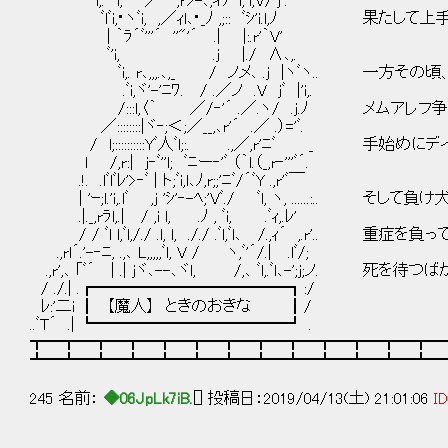
l,. ﾞ'i, ／ ,rｼ-､,ィ) l,ﾞi,V/ﾞjﾞ.
ﾞlﾞi,･ヽﾞi, ,／ｨl､･_ﾉ ,;:: ﾞｼ'i.l,ﾉ 果たし
| ｀ﾗ´ﾞ'''´ ''"'´ .| |:.r'｀V'
ﾞ'i, .j |./ ∧､,.
ﾞi,. r､,,,.､,_ / ノメ､ .j |ヽﾞヽ.. 一方
.ﾞi,ヾ'-'ﾆﾜ. / .／ノ .V jﾞ |'i,.
/:::l,〈｀ ／/‐'´ .／.ヽ/ .j.ﾉ メムアレ
／::::::::|ヾ‐;＜;／__,､r'´ .／ .）='ﾞ.
/ l;::::::::::Yﾞ人ﾞl;:. .,／,r'ﾆﾞ _ 手
l /,r:| j‐ﾞ''l; ﾞﾆー‐'ﾞ （｀l.（_,r‐'''ﾞ´.
.!. .lﾞlﾞﾚ'>‐ﾞ | ト;ﾞi,l､ﾉ,r;;'ﾆﾞ/´ﾞY .,r'ﾞ￣
| 'ｰ;l.'i,.lﾞ ,j 'ｼ'‐-ﾍ;'Vﾞ./ ﾞl, ヽ, ......
.|._,rﾗl,.| / ,i l, .ﾉ , ﾞi, .ﾞｨ,.ﾚ'
/ / ﾞl l,ﾞl,/./ .l, l, ././ .ﾞl,ﾞl､ /.,ｨ´ ,.r
.,rl´.'-‐ﾆ, .,､ L,,,,,ﾞl, V / ヽ,ﾞ'´/.| .lﾞ/;
.,r',､ ｢ﾞ´ | .| jヾ､--､ヾl, /,､ ﾞl,.ﾞl､-';j
/ ./.| .┏━━━━━━━━━━━━┓:/
ﾚ:'二i ┃ 【魔人】 ときのおきな ┃/
..ﾞT´ .| ┗━━━━━━━━━━━━┛ .
┳━┳━┳━┳━┳━┳━┳━┳━┳━┳━┳━┳━┳━
┻━┻━┻━┻━┻━┻━┻━┻━┻━┻━┻━┻━┻━
245 名前：
◆06JpLk7iB.
[] 投稿日：2019/04/13(土) 21:01:06
ID