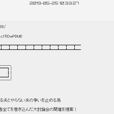
2019-05-25 10:33:27
188/
:
c1RDwP9M0
┳━┳━┳━┳━┳━┳━┳━┳━┳━┳━
┻━┻━┻━┻━┻━┻━┻━┻━┻━┻━
＿＿
┓|
┃|
┛|
￣￣￣￣
る夫、できる夫とやらない夫の争いを止める為
 事件の関係者全てを巻き込んだ大討論会の開催を提案！