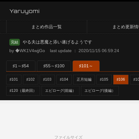
Yaruyomi
まとめ作品一覧
まとめ更新情
やる夫は悪魔と添い遂げるようです
完結
by ◆WK1V4wjjGo last update ： 2020/11/15 06:59:24
♯1～♯54
♯55～♯100
♯101～
♯101
♯102
♯103
♯104
正月短編
♯105
♯106
♯1
♯120（最終回）
エピローグ(前編）
エピローグ(後編）
ファイルサイズ