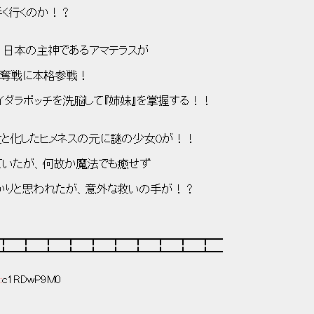
て上手く行くのか！？
その頃、日本の主神であるアマテラスが
フ争奪戦に本格参戦！
始めにデイダラボッチを洗脳して『姉妹』を掌握する！！
:.. そして負け犬と化したヒメネスの元に謎の少女()が！！
'.. 重症を負っていたが、何故か魔法でも癒せず
;ノ. 死を待つばかりと思われたが、意外な救いの手が！？
┳━┳━┳━┳━┳━┳━┳━┳━┳━┳━
┻━┻━┻━┻━┻━┻━┻━┻━┻━┻━
:
c1RDwP9M0