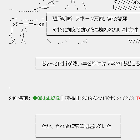
､ ` _,.ィ(_ｰ｀ 'ハ ｡ 〃//////,心// } ` ､ `
.,,_ _,,.､-=ﾆ‐￣ ､` ‘， ﾟ｡ 「/////////ムリ,,.
｀`````````｀ ┌────────────────────┐
､ｰ- ､､､､､､､､ -│ 頭脳明晰、スポーツ万能、容姿端麗 │ /ﾐ
>ミ＝==＝-‐&#│ │ .///{//////
∥ //. │ それに加えて誰からも嫌われない社交性 .│..//
{{ { { └────────────────────┘..L'//
_乂 八 ＼ _,,､丶｀ _,,.ィ( ∨//////////{
┌─────────────────────
│ ちょっと化粧が濃い事を除けば 非の打ちどころ
└─────────────────────
.
246 名前：
◆06JpLk7iB.
[] 投稿日：2019/04/13(土) 21:02:03
ID
┌────────────────┐
│ │
│ だが、それ故に常に退屈していた │
│ │
└────────────────┘