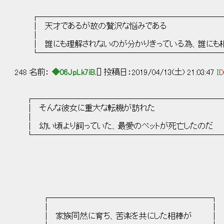
┌───────────────────────
│ 天才であるが故の贅沢な悩み
│ 
│ 誰にも理解されないのが分かりきっている為、誰にも相談出
└───────────────────────
248 名前：
◆06JpLk7iB.
[] 投稿日：2019/04/13(土) 21:03:47
ID
┌───────────────────────
│ そんな彼女に重大な転機が訪れた 
│ 
│ 幼い頃より飼っていた、最愛のペットが死亡したのだ 
└───────────────────────
┌────────────────────┐
│ │
│ 家族同然に育ち、苦楽を共にした相棒が │