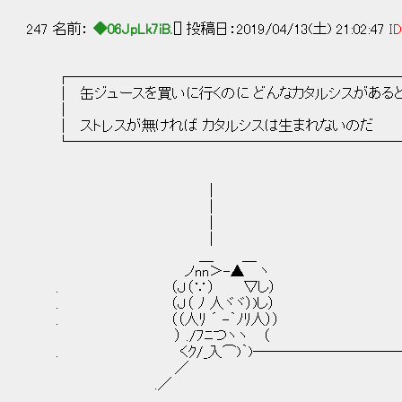
247 名前：
◆06JpLk7iB.
[] 投稿日：2019/04/13(土) 21:02:47
ID
┌───────────────────────
│ 缶ジュースを買いに行くのに どんなカタルシスがあ
│ 
│ ストレスが無ければ カタルシスは生ま
└───────────────────────
|
|
|
|
＿ ＿
ノnn＞-▲ ヽ
. （Ｊ（∵） ▽し）
. （Ｊ（ ﾉ 人ヾヾ）)し）
. （（人ﾘ ´ -｀ﾉﾘ人））
） ./ﾌﾆつヽヽ （
. くｸ/_入⌒)｀)───────────
／
.／