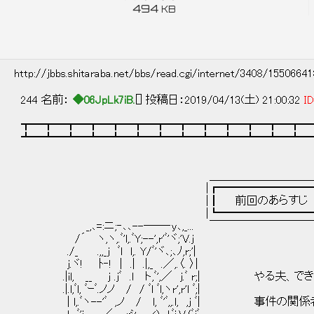
494
KB
http://jbbs.shitaraba.net/bbs/read.cgi/internet/3408/1550664
244 名前：
◆06JpLk7iB.
[] 投稿日：2019/04/13(土) 21:00:32
ID
┳━┳━┳━┳━┳━┳━┳━┳━┳━┳━┳━┳━┳━
┻━┻━┻━┻━┻━┻━┻━┻━┻━┻━┻━┻━┻━
＿＿＿＿＿＿＿＿＿＿
|┏━━━━━━━━━━
|┃ 前回のあらすじ .
|┗━━━━━━━━━━
_,､=:ニ;‐､､--――‐y､,_... ￣￣￣￣￣￣￣￣
/´ ヽ,ヽ,.ﾞ'l,.ﾞY;--',r'ﾞ'ヾ;'V.j
./_ .,,_j ﾞl l,. Y/ﾞ'ヾ､;､ﾉ,r;'|
j.ヾ! ﾄ‐! | .| .|,_ .／,.〈. 〉|
.|il, __ j .jﾞ .l ト,ﾞ',／ j.ﾞ r;| や
.|.l,ﾞl, ﾞｰﾞ.ノノ / / ﾞl ﾞl,ヽr',r'l ﾞ;|
| l,.ﾞヽ--'ﾞ ,ノ / l, ﾞ'ﾞ,,.l, ,j ﾞ|