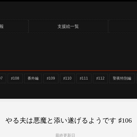
報
支援絵一覧
07
♯108
番外編
♯109
♯110
♯111
♯112
聖夜特別編
やる夫は悪魔と添い遂げるようです ♯106
最終更新日