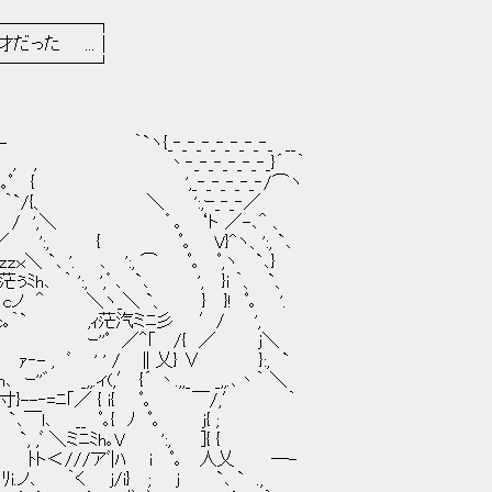
────┐
た ...│
────┘
`ヽ{_‐_‐_‐_‐_‐_‐_‐_ __
 丶‐_‐_‐_‐_‐_‐_}´ ｀
 ',_‐_‐_‐_‐_‐/⌒ヽ
/{、 ＼ ':,ｰ_‐_‐／
' / ',＼ ゜｡ ‘ト ／-､＾ 、
':, { ﾟ｡ V}^ヽ、':, `､
 '. ､ ':, ⌒ ﾟ｡ ﾟ,ヽ `､}
 ':, ',゜､ `､ ', }i ｀、 `、
ノ ＾ ＼ヽ_＼ `、 } }! ﾟ｡ '.
` ,ｨ茫汽ミﾆ彡 ′/ ',
 ｰ''ﾟ ／＾｢ /{ ／ j＼
 , ﾞ ' ' / ∥乂} ∨ }:, `
(,′ {´ 丶.,,_ _,,.､丶｀ ＼
-‐=ﾆ｢／ { i{ ﾟ｡ ￣/,′ ｀
 __ ﾟ｡{ ﾉ ﾟ｡ j{ ;
`, ,ﾞ ＼ミﾆﾐh｡V ':, ]{ {
ﾉ ﾄト＜///アﾞ|ﾊ i ﾟ｡ 人乂 ―-
｀く j/i} ; j `､ ` .,