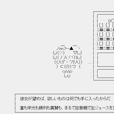
┌─────────
│ |￣￣￣￣￣￣￣￣|
│ | .D○DO. |
│ | [_] [_] [_] [_] [_
│ ﾆ〓ﾆ〓ﾆ〓ﾆ〓ﾆ〓ﾆ 
│ | [_] [_] [_] [_] [_
│ ﾆ〓ﾆ〓ﾆ〓ﾆ〓ﾆ〓ﾆ 
＿ ＿ .│ | [_] [_] [_] [_] [
ノnn＞-▲ ヽ │ ﾆ〓ﾆ〓ﾆ〓ﾆ〓ﾆ〓
（Ｊ（∵） ▽し） .│┌──────┐
（Ｊ（ ﾉ 人ヾヾ）)し） ││ │
. （（人ﾘﾟ ‐ ﾟﾉﾘ人）） ....││
） ⊂（介）つ （ │└──────
<zＶz> .│ |￣￣￣￣￣￣￣￣
しＵ .│ |＿＿＿＿＿＿＿＿
└─────────
┌────────────────────────
│ 彼女が望めば、欲しいものは何でも手に
│ 
│ 富も栄光も勝利も賞賛も、まるで自販機で缶ジュースを
└────────────────────────