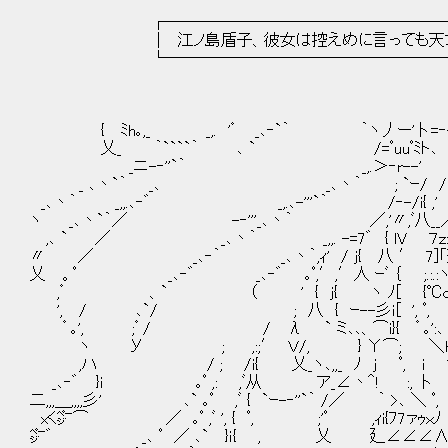
┌───────────────────
│ 江ノ島盾子、彼女は控えめに言っても天才だっ
└───────────────────
{ ﾐh｡,_ _,. '゜ _､‐`｀ ｀ヽ丿ー'卜=‐- ｀
乂_ ｀````｀ ､ ` /=ﾟuuﾟﾐト､ , ,
_ニ-‐''`｀ _,.＞‐r--' ｡ﾟ {
_ ､丶`｀ _､ _､丶｀ ; `ｰ/ / ｀`
_､丶｀ _,,.､‐゛ _,.､-'''`｀ /‐-/i{ ,
ヽ _､丶`｀／ -‐'''_､丶｀ ／,'〃,ﾞ八__／ 
,､ ` ／ _､丶｀ _,,. -=7゛ { lV ７ｚｚｚｘ＼ `､
〃 ／ _､‐｀ _､丶｀,ｨ' / j{ 八 ′ 7]「茫ぅﾐh､ ｀
乂 。ﾟ _､‐゛ _､‐゛ ｡ﾟ,′,′人 ｰﾞ ｛ ;.:.:ヽc
,゜ 、` （ ' { j{ ヽ ﾉ[ {℃c｡｀
', / ､`/ ; 八 { ｰ--彡ｉ[ ', ﾟ,
゜｡', ;゜/ / λ ` ミ､､、⌒i}{ ゜｡':､ ｧ‐-
ヽ У ; ,:;′ Ｖ/, } Υ⌒; ＼h､ ｰ''゛ _,,.ィ
,ハ / ; /i{ 乂_ヽ､,,_ ﾉ j ﾟ, i 寸}-
_､‐゛ }i ｡ﾟ ,: ,ﾞ从 ア_∠丶＾! :, 卜 `､￣l､
二,,,＿,,,,彡' ､` ｡ﾟ ,ﾞ { `ｰ-‐''`｀ /／ ｀ >､ ＼ ﾟ, 
xく㌻⌒ ／ ｡ﾟ ,ﾞ ', { ﾟ, ;'ﾟ ,ｨi{ﾌ7ァｩｘ
㌻゛ _､ ﾟ ／ ､` }ｉ{ , 乂 廴∠∠∠∧ﾘi.ノ､ 