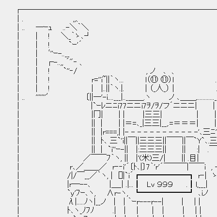
┌─────────────────────────
│. ,,、
│.. ―ｰｭ ..-＼｀＼
│ │ ! ＼_｀ゝ､┘
│ │ ! `ｰ'´ 
│ │ ﾞ''ｰ-..__ `' 
│ │ ┌-..,, ´"‐ 、
│ │ ! `''‐/ , ノ ､
│ │ ! r=''i~||｀ヽ... l（⑪ ⑪）l .|
│ │ ! | |..||｀ヽ.|. | （_人_） | .l,_| |〔
│.. '''''''′ 〔||―'-i....___|.._＿＿.ヽ ノ ､＿＿,............___|
│ |`ｰﾚニﾆi77ニニi7ｦ/ｦ/フ´ニニニ| | .| _.-;'
│ |冂| | | |三三| | | .| |c〈 
│ || | | |＝=､_|三三|__,.=＝＝＝| | .| |
│ || |r===,| |- - - - - - - - - - - -'､三ﾆ', | 
│ || ﾄ､ 三`'i||￣||三三三||￣￣||￣`Y`､.三`､|
│ || | `i''ｰ-|| |:三三三|| || :| .￣￣l.i´r===
│ ／￣￣ﾌ｀ヽ, || |'(米)三/| || .目| |.| |::::::／`ｰ
│ r､／＿＿／ r‐‐i'´〔ﾄ､|〕7｀'r'´￣￣￣|￣￣i , -‐‐'‐'
│ /|/￣__／｀ヽ, | []|`i´┏━━━━━━┓ r‐| ゝ､__
│ |r―--､ |＿_| .|...┃ Lv ９９９ .┃l,___| ｀'ｰ
│ `y'ﾌｰ､ヽ, ∧r-ヽ, ┗━━━━━━┛ ､iノ 
│ λ|.....ﾉヽ|__ノ | | ｀ｰr---r--| | | |
│ ﾄ､ヽ_ﾉﾌﾉ .| | ｜ ｜ | | | |