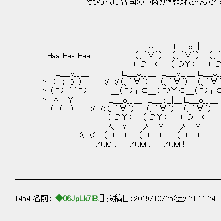
そうなれば各国の軍隊が雪崩れ込んでくる
＿＿__ ＿＿__ ＿＿__ _
Ｌ＿_o__|＿ Ｌ＿_o__|＿ Ｌ＿_o_
Haa Haa Haa （,, ´∀｀） （,, ´∀｀） （,, 
＿＿__ ＿（ つΥ⊂＿（ つΥ⊂＿（ つΥ⊂
Ｌ＿_o__|＿ Ｌ＿_o__|＿ Ｌ＿_o__|＿ Ｌ＿_o__|＿
～ （ ；´３｀） (( ((（,, ´∀｀） （,, ´∀｀） （,, ´∀｀
～（ つ ⌒ つ ＿（ つΥ⊂＿（ つΥ⊂＿（ つΥ
～ 人 Ｙ Ｌ＿_o__|＿ Ｌ＿_o__|＿ Ｌ＿_o_
（__（＿） (( ((（,, ´∀｀） （,, ´∀｀） （,, ´∀｀） 
（ つΥ⊂ （ つΥ⊂ （ つΥ⊂
人 Ｙ 人 Ｙ 人 Ｙ
(( (( （__（＿） （__（＿） （__（＿）
ZUM！ ZUM！ ZUM！
──────────────────────────
1454 名前：
◆06JpLk7iB.
[] 投稿日：2019/10/25(金) 21:11:24
I