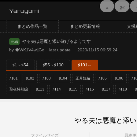
Yaruyomi
まとめ作品一覧
まとめ更新情報
支援
やる夫は悪魔と添い遂げるようです
完結
by ◆WK1V4wjjGo last update ： 2020/11/15 06:59:24
♯1～♯54
♯55～♯100
♯101～
♯101
♯102
♯103
♯104
正月短編
♯105
♯106
♯1
聖夜特別編
♯113
♯114
♯115
♯116
♯117
♯118
やる夫は悪魔と添い遂
ファイルサイズ
最終更