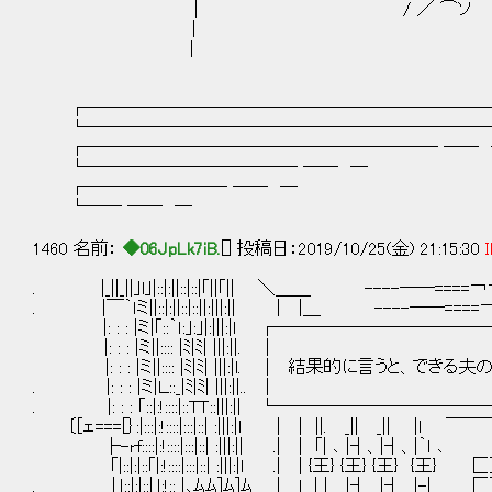
| / ／ ⌒ソ
|
|
┌────────────────────────
└────────────────────────
┌──────────────────── ── 
└──────────── ── ─
┌──────── ── ─
└── ── ─
1460 名前：
◆06JpLk7iB.
[] 投稿日：2019/10/25(金) 21:15:30
I
. |_||_||｣l｣|::|:||::|::|｢||｢|| ＼＿＿ --
. |￣｀ｌミ||::|:||::|::||:|||:|| | |＿ ----―
|: : : |ミ|｢::｀ｌ:｣:｣|:|||:|l ┌────────
|: : : |ミ||:::: |ﾐ|ﾐ| |
|: : : |ミ||:::: |ﾐ|ﾐ| |||:|l. │ 結果的に言うと、できる
. |: : : |ミ|Ｌ::_|ﾐ|ﾐ| ||
. |: : : ｢::|:!::::|::TＴ::|||:|| └──────
〔[ェ===[｝:|:::|:!::::|:::|::| :|||:|l | | ||. _|| _|| |l ￣￣
├-rf::::|:!::::|:::|::| :|||:|| .| | ｢| ､ |┤、
｢|::|:|::｢|:!::::|:::|::| :|||:|l .| | {王} {王} {王} {王} 匚］ ||.
. |｣::|:|::|｣:!:: |､ﾑﾑ]ﾑ]ﾑ | l | | |┤ |┤ |-| 匚］...／:::::::::::