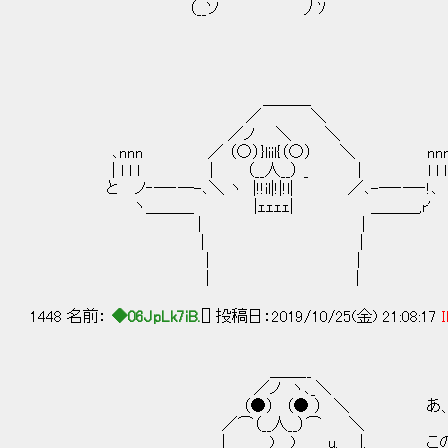
（__ソ 丿ｿ
＿＿＿
／ ＼
／ノ ＼ ＼
､nnn ／ （○）}liil{（○） ＼ nn
| l l l | （__人__） _ | l l l 
と ノ‐─‐─-､＼ ヽ |!!il|!|!l| ／､-─‐
ヽ＿＿＿ |ｪｪｪｪ| ＿＿＿,r'
│ │
│ │
│ │
│ │
1448 名前：
◆06JpLk7iB.
[] 投稿日：2019/10/25(金) 21:08:17
I
＿＿__
／ノ ヽ､_＼
（●） （● ） ＼ あ、その件でひ
／⌒（__人__）⌒ ＼
| ) ) u. |. この騒動で丸