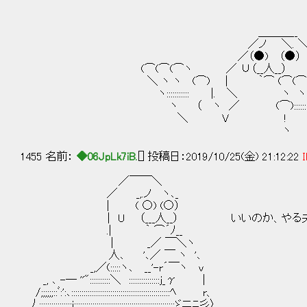
＿＿＿__
／ノ ＼. ＼ い…いや、
／（●) （●） 
(⌒(⌒(⌒ヽ ／ ∪（__人__） ＼
＼ ヽ ヽ (⌒) | ｀⌒ (⌒(⌒(⌒
ヽ::::::::::: |. ＼ ヽ ヽ 
ヽ （ ヽ ／ (⌒):::::::::::
＼ V ! 
ヽ 
1455 名前：
◆06JpLk7iB.
[] 投稿日：2019/10/25(金) 21:12:22
I
／￣￣＼
／ _,.ノ ヽ､_
｜ ( ○) (○）
｜ U （___人__） いいのか、やる
.| ｀ ⌒´ﾉ__
| _／ ￣＼ヽ
人､ '､／ ￣ ヽ '､
_,／(:::::ヽ､ __'-r´￣ヽ v
_, ､ -― ''"::::::::::＼ :::::::::::::::j_γ |
/;;;;;;::ﾞ:':､::::::::::::::::::::::::::::::::::::::::::::::::ﾍ r、
丿;;;;;;;;;;;:::::i:::::::::::::::::::::::::::::::::::::::::::::::::ゞニﾆ彡〉,