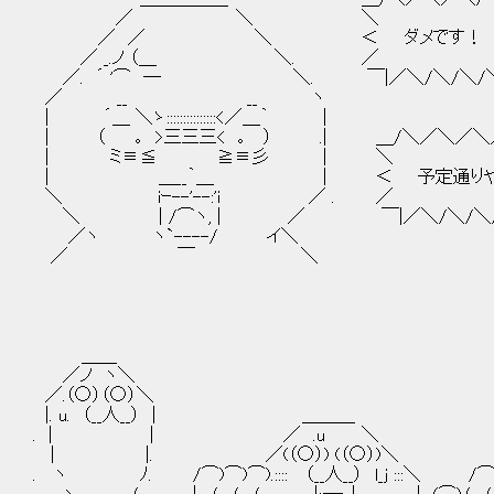
／ ＼ ＼ 
／ ／ ＼ ＜ ダメです！ ..
／ _.ノ （＿ ＼. ／
／. ´ '⌒ ─ ＼. ￣|／＼/＼/＼/＼
／ __ __ ヽ
| ´＿ ＼ゝ:::::::::::::::<／＿｀ |
| （ ｡ >三三三< ｡ ） .| ＿/＼／＼／＼
| ミ≡≦ ≧≡彡 
| ＿__｀＿ | ＜ 予定通りやって
＼ iｰ--'--:'i ／
＼ | /⌒ヽ, | ／ ￣|／＼/＼/＼/＼/＼
／ヽ ヽ`----/ イ＼
／ ￣ ＼
＿＿
／ノ ヽ＼
／.（○）（○）＼
|. u. （__人__） | ＿＿＿
. | | ／ .u ＼
| |. ／(（○）) (（○）)＼
. ヽ ﾉ. /⌒)⌒)⌒).:::: （__人__） l_j :::＼