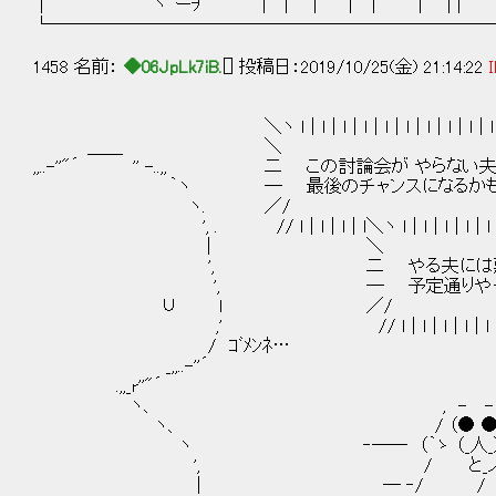
│ ヽ`ーｦ | | | ｜ | | | |
└─────────────────────────
1458 名前：
◆06JpLk7iB.
[] 投稿日：2019/10/25(金) 21:14:22
I
＼ヽ l｜l｜l｜l｜l｜l｜l｜l｜l｜l｜l｜l｜
＿＿ ＼
,,..-''"´ '' -..,, 二 この討論会が やら
｀ヽ ― 最後のチャンスになるかもしれ
ヽ. ／/
', . // l｜l｜l｜l＼ヽ l｜l｜l｜l｜l｜l｜l｜
| ＼
', 二 やる夫には悪いけど、是
', ― 予定通りやってもら
∪ l ／
,' // l｜l｜l｜l｜l｜l｜l｜l｜l｜
/ ｺﾞﾒﾝﾈ…
_,,..-''´
.,,_r''"´
ヽ、 , - -
ヽ、 / （● ●） ＜ じゃ
ヽ ‐―― （｀ゝ （_人_）
', / と_
| ― ‐/ /