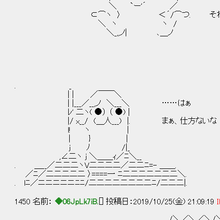
＼ `ー'´ ／
⊂⌒ヽ 〉 ＜´/⌒つ. それで討論会
＼ ヽ ヽ /
＼_,,ノ| ､＿ノ
. _
| | ／￣￣＼
| |___／__,ノ ＼___＼ ……はぁ
ﾚ' 二ヽ( ●） （ ●) |
|/ x__/ (＿人___) |. 
l! ヽ | ＿
| } │ ／ u
j ﾉ /|_ ／ ＼
,∠二ヽ j ＼＿＿ｨ／ﾆ＼__ ／ （
. ＿__／二二二ヽV二二二二／二二ﾆ=- ＿＿. 
／ﾆ／二二二二二 〉====一 ﾆ二二二二二二二＼. 
. lﾆ／ニニニニニﾆﾆ/二二二二二二二二ﾆ/二
1450 名前：
◆06JpLk7iB.
[] 投稿日：2019/10/25(金) 21:09:19
I
＿＿＿＿＿ ＿/＼／＼／＼/＼／