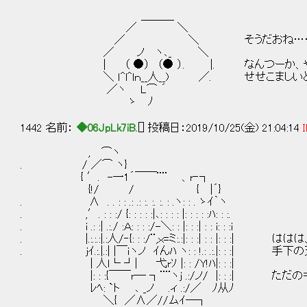
＿＿＿
／ ＼
／ ＼ そうだおね…
／ ノ ヽ､_ ＼
| （ ●） （● ）. |. なんつーか、やる
＼ ｌ^l^lｎ__人__) ／. せせこましいと
／ヽ L⌒ ´
ゝ ﾉ
1442 名前：
◆06JpLk7iB.
[] 投稿日：2019/10/25(金) 21:04:14
I
, ⌒ヽ
. / ／⌒ ヽ}
{ ′. -一1´￣￣¨¨ 、r‐┐
{!/ / { |´}
. ∧ . . : : .: .: :. :. :. : .ヽ: : . ゝｲ｀ヽ
. ,′. : : :/ {: : : : :|､: : : : |: : : : :ﾊ: : :.
. i .: :| .:./ :Ａ: : : :/-＼: : |: : :| : : i: : :i
. |.:.:.:|.:人/‐{: : :/¨,ｘ=ミ:.:|: : :| : : |:
. jｲ.:.|.:| |￣ｉヽノ ｲんﾊ ヽ: : !.: .:.|: : :
| 人l└ ┘| 弋rｿ |: : /Y!ﾊ|: : :|
|: : :{￣￣r─ ┐¨¨ヽj .:/ノ/ |: : :| ただ
ﾚﾍ: `ト ､ _ノ .ィ .:/／ ﾉ从ﾉ
＼{ ／∧／//ムｲ─┐