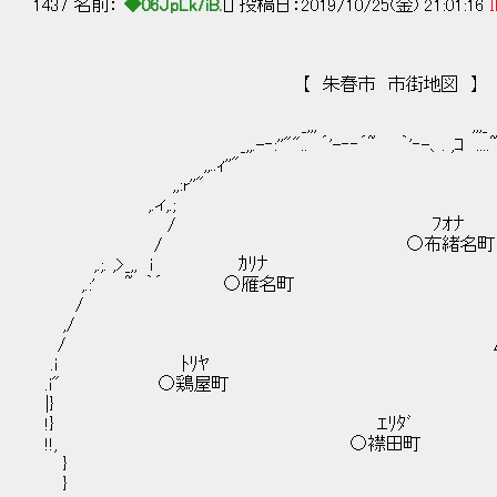
1437 名前：
◆06JpLk7iB.
[] 投稿日：2019/10/25(金) 21:01:16
I
【 朱春市 市街地図 】
_,,, ,,,_
_,,.-‐:''"".. ´'-‐‐´~ ｀'‐-、. ,ｺ ....~`'
,,..ｨ''" `
,,:r''" 
,.ィ,.; 
/ ﾌｵﾅ 
/ ○布緒名
,.;. ,>_,, i 
,.:' ~ ｀´ ○
/ : 
,/ ﾎﾛﾛﾔ
/ △幌路山
.i ﾄﾘ
.i" ○鶏
|} ,
!} ｴﾘﾀ
!!, ○襟
} 
} 