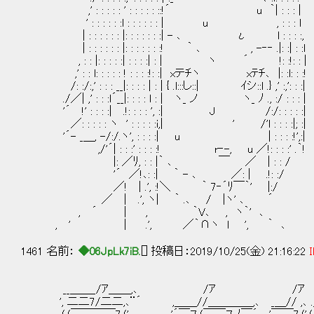
,' : : : : : ' : : : : : ::!´ u ｀| : : : |
' : : : : : :l : : : : : : | u , : : : l
| : : : : : : |: : : : : : :| - ､ ι l : : : :,
| : : : : : : |: : : : : : :! ｀ ､ , -‐‐ .|: :| : :l
, : : |: : : : :| : : : :| : | ヽ ´ !: :!: : |
,' : : l: : : : : ! : : : :!: :| xテﾁヽ xﾃﾁ､ |: :l: : :!
/: :/:,' : : : __|: : : : | : | { .l:::し::| ｲシ::l .} ,' :,': : :|
./／| ,' : : :l´__|: : : : l : | ヽ_ ノ ヽ_ ﾉ ., :/ : : : |
'´ !' : : : :| .!: : : : ', :| J /:/: : : : :|
／: : : : : ヽ ' : : : : :i,| ' /'l : : : :|; :|
'´- _＿, -/:/.ヽ', : : : :| u | : : : :!',:|
,/'´| : : :' : : : :! r‐-, u ／!: : : :' .｀!
|: ／ﾘ, : : |｀ ､ ￣ ／ | : : /
'´ ／!､: :| ｀ - ､ ／: | .!: :/
／! | .', :!＼ ｀ 7‐´ﾘ￣｀' |:/
／ | .', ヽ| ｀ .､ / |ヽ' ､ ´
, ´ | , ｀V､ , ヽ｀' ､
, ' | .', ／｀∩ヽ l ', ｀ ､
1461 名前：
◆06JpLk7iB.
[] 投稿日：2019/10/25(金) 21:16:22
I
__＿＿_/ｱ＿＿,､ /ｱ
', 二二7/二二,､¨´ ,＿＿//＿＿＿＿,､ _＿// 