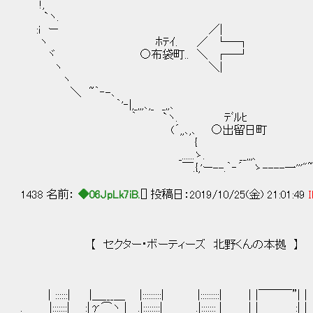
!, 
`ヽ. ｸﾙｽ
:i ー ／| ○来
ヽ ﾎﾃｲ. ／ 
ヾ ○布袋町.. ＼ 
ヽ ＼|
ヽ ,
＼ ~｀‐-､ 
｀'‐|,_,,,､,_ 
｀ `ヽ. ﾃﾞ
(´,,､,､ ○出留日町 ´‐
{ _,.:-
_......ゝ. __,,,、 __,,,..
￣.{,'ー--.｀‐´ ゝ----一'''"~
1438 名前：
◆06JpLk7iB.
[] 投稿日：2019/10/25(金) 21:01:49
I
【 セクター・ボーティーズ 北野くんの本拠 】
｜::::::| |＿___＿ |:::::::::| |:::::::::| ｜|￣￣￣”|｜ ',:::|:
. |:::::::| :|γ⌒ヽ | .|::::::::| .|::::::: | ｜| :|｜ :|:::|