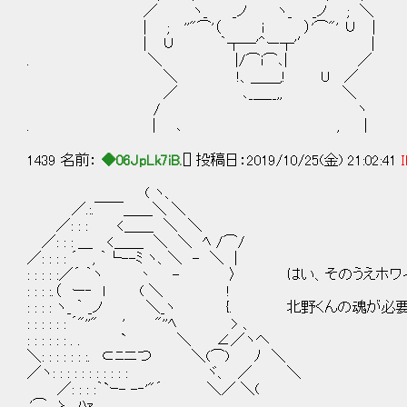
／ ヽ_ _ノ ヽ_ _ノ ; ＼ 四大
| ; ''"⌒'（ i ）'⌒"' ∪ |
| ∪ ｀┬─'＾ー┬'′ | それでホ
. ＼ |/⌒i⌒､| ／
＼ !、＿＿,! U ／
／ ､_＿__,, ＼
/ ヽ
. | ､ , |
1439 名前：
◆06JpLk7iB.
[] 投稿日：2019/10/25(金) 21:02:41
I
( ヽ、
／.:.￣￣＿＿＼ ＼
／: : : <＿＿ ＼ ＼
／: : : ＿ <＿＿ ＼ ＼ ﾍ /⌒/
／: : : : ´ , ｀└--ﾐ ヽ、＼ - ＼ |
: : : : :／´ ｀ヽ 丶 - 〉 はい、そのうえホワ
: : : :.（ ー‐ l ( ＼ !
: : : : ヽ_ ｀ _ノ ＼_ヽ {. 北野くんの魂が必
: : : : : : ´"''" ' "''ﾍ > 、
: : : : : : . . ` ＼ ∠／ヽヘ
＼: : : : : : :. ⊂ﾆニつ ＼(⌒) ﾉ ＼
／ヽ: : : : : : : : : : : ヾ、 ／ ＼
／: : : :｀`ｰ- -‐'"´ ＼／ ＼(
,'⌒ ゝ ﾊｧ