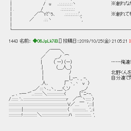
│ / u ..:.:.:.:.:.:.:.:ヽ ※創れな
│. / .:.:.:.:.:.:.:.:
│ ／⌒Yﾐﾞ'ぅ､ .:.:.:.:.:.:.:.:ﾞ,､ ※創れ
│ ／ .:.:.ヽ ﾞ,
│
└─────────────────────────
1443 名前：
◆06JpLk7iB.
[] 投稿日：2019/10/25(金) 21:05:21
I
／￣￣＼
／ _,.ノ ⌒
| （ ー）（ー） ……俺達を試して
.| （___人__）
| ﾉ 北野くんを犠牲にした
| |_,-‐、_ -、 自分達で問題を
.人､ 厂丶,丶 v 〉
_,／::::ヽ､.,ヽ., ___,く_ソ __ノ
_, ､ -― ''"...:::::::::＼::::::::::::::::::::( 〔"ﾆ‐-、
/.::::::: ':､:::::::::::::::::::::::::::::::::::::::::::::::::r ／⌒ヽ:::::: )
:::::::::::::::::::::::::::::::::::::::::::::::::::::::::::::::::::V／.....￣ ',::::|
:::::::::::::::|::::::::::::::::::::::::::::::::::::::::::::::::::〈 :::::::::::::::... ',::i
:::::::::::::::!::::::::::::::::＼:::::::::::::::::::::::::::::::ﾊ ::::::::::::::::::. ',