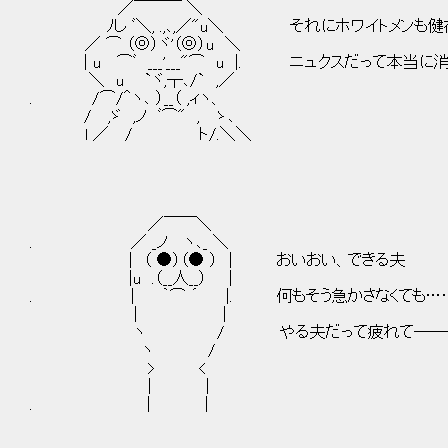
／￣￣￣ ＼
ﾉし ﾞ＼, .,､,／"u＼ それにホワイトメンも健
／ ⌒ （◎）ヾ'（◎）u ＼
| u ⌒ﾞ ___'___"⌒ u |. ニュクスだって本当
＼ u `ヾ,┬､/` ,／
. /⌒/＾ヽ､ ）__（ ,ィヽ、
/ ,ゞ ,ノ ﾞ⌒" , ゝ､
l ／ / ト/.＼＼
／￣￣＼
. ／ _ノ ヽ､_ ＼
| （ ●）（● ） | おいおい、できる夫
|u .（__人__） │
. | ｀⌒ ´ |. 何もそう急かさなくても…
| |
ヽ / やる夫だって疲れて──
ヽ /
> <
| |
. | |