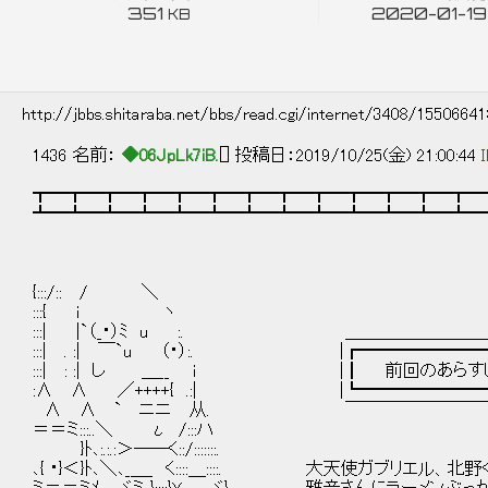
351
2020-01-19
KB
http://jbbs.shitaraba.net/bbs/read.cgi/internet/3408/1550664
1436 名前：
◆06JpLk7iB.
[] 投稿日：2019/10/25(金) 21:00:44
I
┳━┳━┳━┳━┳━┳━┳━┳━┳━┳━┳━┳━┳━
┻━┻━┻━┻━┻━┻━┻━┻━┻━┻━┻━┻━┻━
{:::/:: / ＼
:::{ i ヽ
:::| |`（_・）ﾐ u :. ＿＿＿＿＿＿＿＿
:::| . :| ￣`u （・）:. |┏━━━━━━━
:::| : :| し ＿__ i |┃ 前回のあらす
:∧ ∧ ／++++{ .:| |┗━━━━━━━━
∧ ∧ ` ニニ 从. ￣￣￣￣￣￣￣￣
＝＝ミ:::..＼ ι /:::ハ
}ﾄ､:.:.:＞――く::/:::::::.
､{ ・}＜}ﾄ､＼､_＿_ く::::＿::::. 大天使ガブリエル