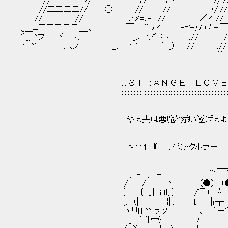
//￣￣￣￣7/' '´￣７/￣￣７.ﾉ￣´ '￣￣7
.//二二二二// ◯ // // ﾉ/.//＝//＝// ＿
//＿＿＿＿// ノメ=､-､ // _ ／,ｲ //＿//＿// 
,_＿ﾆ二二二二二＿,､ ￣ ¨冫< -='-7/ (ﾉ -'￣7/ ￣`
'´_,-''フ￣ ヾ､｀ヽ,￣´ _,．-'ノ^ヾヽ ./
-='- ''' .｀､ノ _,,-=='-' ￣ `､_） // .//
｀´ ｀´ '￣7/￣´ ,iﾉ＿
// ［,二 ─
:::::::::::::::::::::::::::::::::::::::::::::::::::::::::::::::::::::::::::::
::: Ｓ Ｔ Ｒ Ａ Ｎ Ｇ Ｅ Ｌ Ｏ Ｖ Ｅ Ｒ Ｓ 
:::::::::::::::::::::::::::::::::::::::::::::::::::::::::::::::::::::::::::::
やる夫は悪魔と添い遂げるよう
♯111 『 コズミックホラー 』
＿＿_
, -‐ ,─- ､ ／＾ ⌒
/ / ヽ （●） （●）.
｛ i.｛__」|__i_ｌ},}｝ /⌒（__人__）⌒
j, （| | | | {||. l. |r┬
ゝリl｣ '''' ヮ ﾂ」 ＼ `ー'
_／⌒ﾄ宀}＼ /