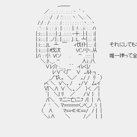
-──
／. : . : . : . : . :丶 ｀丶
. : : :/ : / :': : : : ヽ: ＼: :＼
/:/ : /: : : : :i : : : : : : : : :ヽ.: :ヽ
: ': : :i: : : :i : |: : : : :|: :!: :.:ｉ: : : :ﾊ
|::i::.::.:|.:::.::::|::｣...::.::.::.-┼.::.|::|.::.: ｉ|
|::i::.::.:| .:ノ.|::.:|:.::.::.: ｣.::L. ┴|.::.: ｉ|
|::i::.::.｣L ┴ ￣ ィ伐仆|.::.: ｉ| それに
|::i::::::::|:f伐汰 Ｖ(ソ小::.从
|/i :: 小. V(ソ . ''' .:::::: |. 唯一神
＼::ﾄ､_､ '''. 人i:::八
∨ﾚ介::....._ ´｀ イﾚく|/
ﾚ'∨＾く厂 ∨ ｡ﾙﾄ:┐_
_ノ^圦.｡ ＼／ .｡/ / ﾘ 〉
rく ＼ V＼。/ ｡/∨ 厶イ
Ⅵ＼∧ ∨ ＼.。／ 〉く. ／|
｀| ＼} ﾘ ／ /∨ } |
/{＼ ﾏ二ﾆ亡i二7 /| | ∧
/ '. ＼ ﾏ======くノく_ノ ,'ｉ |
〈 ∧ ﾏ==≪≪==/ /│ |
＼i.∧ ＼ /／ ││