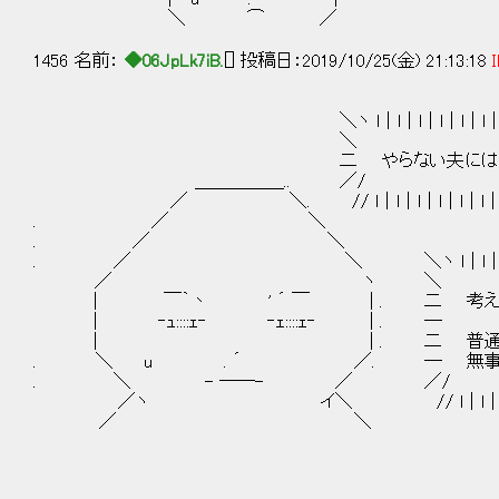
＼ ⌒ ／
1456 名前：
◆06JpLk7iB.
[] 投稿日：2019/10/25(金) 21:13:18
I
＼ヽ l｜l｜l｜l｜l｜l｜l｜l｜l｜l｜l｜
＼
二 やらない夫には もうあまり時
＿＿＿＿＿..
／ ＼. // l｜l｜l｜l｜l｜l｜l｜l｜l｜l｜
. ／ ＼
. ／ ＼
. ／ ＼ ＼ヽ l｜l｜l｜l｜l｜l｜l｜l｜
／ ヽ 
| ￣｀丶 ' ´ ￣ | . 二
| ‐ｭ::::ｪ‐ ‐ｪ::
| | . 二 普通の人間がア
. ＼ u . ´ ／. ― 無
. ＼ - ――-
／ヽ イ＼ // l｜l｜l｜l｜l｜l｜l｜l｜
／ ＼