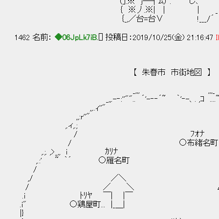
（｣.※ j─┤ﾑ） . し､ 
｛ ※丿.※| | | _
｛_,／台=台∨ !___/´ ヽ__
1462 名前：
◆06JpLk7iB.
[] 投稿日：2019/10/25(金) 21:16:47
I
【 朱春市 市街地図 】
_,,, ,,,_
_,,.-‐:''"".. ´'-‐‐´~ ｀'‐-、. ,ｺ ....~`'
,,..ｨ''" `
,,:r''" 
,.ィ,.; 
/ ﾌｵﾅ 
/ ○布緒名
,.;. ,>_,, i 
,.:' ~ ｀´ ○
/ : 
,/ ／＼ ﾎﾛﾛ
/ ／ ＼ △幌
.i ﾄﾘﾔ ￣|
.i" ○鶏屋町... 
|} ,