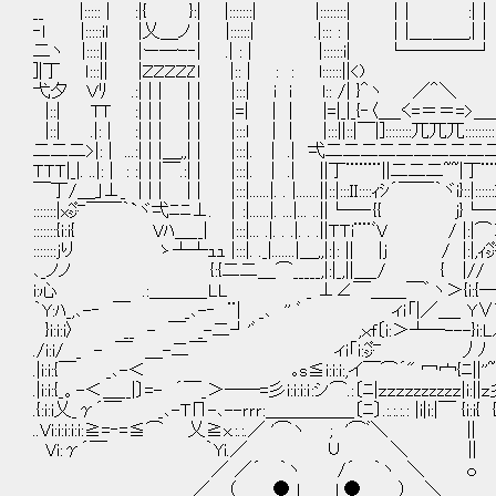
__ |::::: | :|{ }:| |:::::::| |::::::::| ｜| :|｜ :|:::
‐l |:::::il |乂＿ノ｜ |::::::| .|::: : | ｜|＿_＿＿,|｜ :||:
二ヽ |::::|| |ー─ｰ‐| .| : | |::::::i| └────┘ .|i:
]|丁 ｌ:::|| |ＺＺＺＺZl |:: | : : l::::::||<) く..) ||
弋夕 Ｖﾘ .:| | | | | |:::| i i l:: /| }＾ヽ ／＾＼ }^}
|::| TT :| | | | | |=| | | |=|_|_{‐〈＿_く=＝＝=>＿__
|::| .|: | :| | | | | |:::l | | |:::||::|￣|]::::::::兀兀兀::::::::::|￣|
二二二>|: | ...:| | |＿,,| | |:::|. | .| 弌二二二二二二二二
ＴＴＴ|_|. ..|: | : :| | |￣.:| | |:::|. | .| ||丁¨¨¨¨||二二二~~|丁¨¨
￣丁/＿｣⊥_ | | | | | |:::|......|. . |.......||::|:::ＩＩ::::ｨｼ´￣￣｀ヾi}::|::::::ＩＩ::::
:::::::|x㌻￣￣｀`ヾ弌ﾆﾆ⊥. ｜:|......|. ...|... ..||└─‐{{ j}└──┘ ／
:::::::{i:i{ Vﾊ＿__| |:::|... .|. . .|. . .||ＴＴi¨¨ﾞV /
:::::::jり ゝ┴┴ｭｭ |:::|. ._|.......|＿,,|:|: || |j / |
､_ノノ {:{二二＿⌒_____,|:|_,||＿_/ { |// //ｉｉ|/iﾘ
i:心 .:＿＿＿_LL _ ⊥∠￣＿＿￣゛ヽ＞{i:{─ﾉﾉ:|i:|ｨ㌻|_,|
｀Y:ﾊ_,､-‐ ￣ _､-‐ ¨| _､ '' ﾞ ィｉ「|／＿_ Y∨ﾞ|||ﾉﾉ_Y .||.: .: 
}i:i:i〉 __ - ￣ _-二┘'ﾞ ,ｘf〔i:＞┴─---}i:Lﾉ:||{
./i:i/ _ - ￣ ＿-二￣ ィi「i:㌻ 丿ﾉ )|ﾞ{i:{
.|i:i:{￣ _､-＜ ｡s≦i:i:i:,イ￣⌒´" 冖宀{ﾆ||''~ ﾉ.{i:
.|i:i:{_。-＜＿__|〕=- ´￣_＞──=彡i:i:i:ｉ:シ⌒.:〔ﾆ|ｚｚｚｚzzzzzｚ|i:||ｚ彡 
.{:i:i乂_γ´￣ _､-TΠ-､--ｒｒｒ:＿＿＿＿＿〔ﾆ〕.:.:.:.: |i|i:|￣ {i:i{ {i
..Vi:i:i:i:i:≧=‐=≦⌒ 乂≧x.:.:.／ '⌒ヽ ; '⌒ﾞ＼ || |
Vi:γ´￣ ｀Yi.／ ∪ ＼ || ||...
／ ／´ ｀ヽ /´ ｀ヽ ＼ ｏ 
／ （ ● l l ● ） ＼