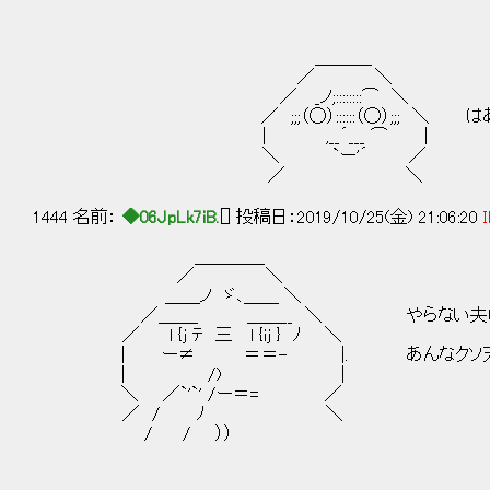
＿＿＿_
／ ＼
／ _ノ;::::::::⌒ ＼
／ ;;;（◯）::::::（◯）;;; ＼ は
| ,__´___ ⌒ |
＼ `ー'´ ／
／ ＼
1444 名前：
◆06JpLk7iB.
[] 投稿日：2019/10/25(金) 21:06:20
I
＿＿＿＿
／ ＼
＿＿ノ ゞ､＿＿ ＼
／＿＿_ ＿＿__ ＼ やらない夫はもうす
／ l {j ﾃ 三 l {ij } ﾉ ＼
| ー≠ ＝＝- |. あんなクソ天使共
| /) |
＼ ／`'`' /ー＝= ／
／ / ﾉ ＼
/ / ））