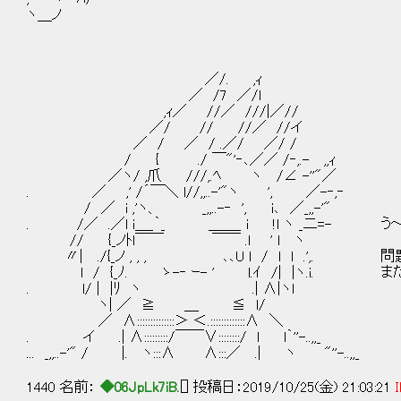
ヽ＿ノ
／/. ,ｨ
／ /7 ／/l
,ｨ／ //／ ///|／//
／/ // //／ //イ
／ / ／ / .／/ ／/ /
/ { ./ ￣"'‐､／／ /‐,.- ,,ｨ
／ヽ/ ,爪 ///,.ﾍ ヽ /∠ -''"／
. ／ ,' /´￣＼ l//,,..-'"ヽ ', ／-‐,‐
/ ／ i ,'ヽ、 _,,..-‐ ', i､ ／_,,-'"
. /／ .／l i＿_｀_ ＿＿_ i !l ヽ _二=- う
// {_ノﾄl￣￣ ￣￣ .l ' l ヽ
〃| ./{_ノ , , , ､､U l / l l .',.
l / {_ﾉ. ゝ-‐ ｰ- ' l.ｲ /| |ヽ.i.
. l/ | |ﾘ ヽ .| ∧|ヽl
ヽ| ／ ≧ ＿ ≦ l/
／ ∧::::::::::::::＞ ＜.:::::::::::::∧ ＼
. イ .| ∧:::::::::/￣￣∨::::::::/ l l｀''-..,,_
... _,,..-'" / |. ヽ:::∧ ∧:::／ .| ヽ "''-..,,_
1440 名前：
◆06JpLk7iB.
[] 投稿日：2019/10/25(金) 21:03:21
I