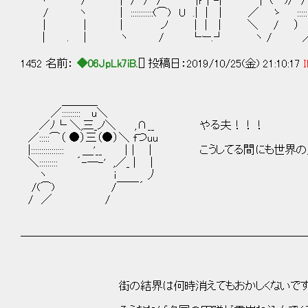
ヽ / | / / / |r┬-| | (⌒)/ / /
/ ヽ | :::::::::::(⌒) U .| | | ／ ゝ :::::
| | | ノ | | | ＼ / ） 
| . | ヽ / └ー.┘ ヽ / 
1452 名前：
◆06JpLk7iB.
[] 投稿日：2019/10/25(金) 21:10:17
I
＿＿＿_
／::::::::: u＼
／ﾉ└ ＼,三_ノ＼ ,∩__ やる夫！！！
／:::::⌒（ ●）三（●）＼ fつuu
|:::::::::::::::: ＿'__ ｜| | こうしてる間に
＼::::::::: ´-―-' ,／_ | |
ヽ i 丿
/(⌒) /￣￣´
/ ／ /
──────────────────────────
街の結界は何時消えてもおかしくないです